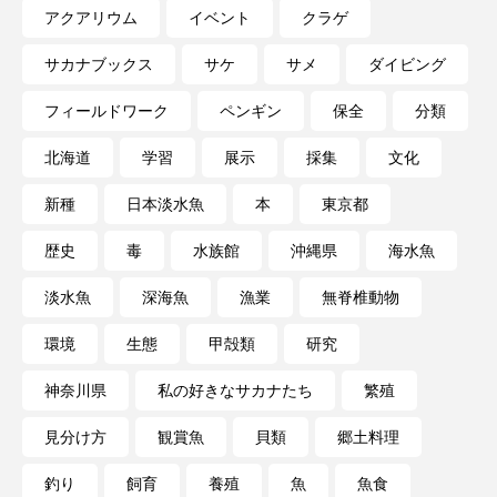
大分県
天然記念物
奈良県
アクアリウム
イベント
クラゲ
サカナブックス
サケ
サメ
ダイビング
宍道湖自然館ゴビウス
宮古島
寄生
フィールドワーク
ペンギン
保全
分類
寄生虫
対馬
寿司
小樽
北海道
学習
展示
採集
文化
屈斜路湖
岩手県
市場
新種
日本淡水魚
本
東京都
市立しものせき水族館・海響館
干支
干潟
歴史
毒
水族館
沖縄県
海水魚
幻魚
幼体
幼生
幼魚
淡水魚
深海魚
漁業
無脊椎動物
幼魚水族館
広島もとまち水族館
形態
環境
生態
甲殻類
研究
微生物
採集
撮影
擬態
文化
神奈川県
私の好きなサカナたち
繁殖
見分け方
観賞魚
貝類
郷土料理
文学
料理
新海生物
新潟市
釣り
飼育
養殖
魚
魚食
旅行
日本固有種
旬
書籍