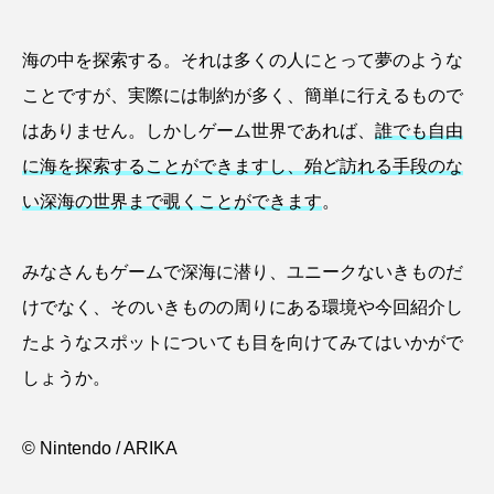
クロツラヘラサギ
クロマグロ
グッピー
海の中を探索する。それは多くの人にとって夢のような
グラミー
グルクン
ケブカガニ
ケラ
ことですが、実際には制約が多く、簡単に行えるもので
はありません。しかしゲーム世界であれば、
誰でも自由
ケープペンギン
ゲンゴロウ
コイ
に海を探索することができますし、殆ど訪れる手段のな
コウテイペンギン
コオイムシ
い深海の世界まで覗くことができます
。
コガタペンギン
コガネスズメダイ
みなさんもゲームで深海に潜り、ユニークないきものだ
コクチバス
コクレン
コチ
けでなく、そのいきものの周りにある環境や今回紹介し
たようなスポットについても目を向けてみてはいかがで
コトクラゲ
コノシロ
コバンザメ
しょうか。
コブシメ
コブダイ
コメツキガニ
© Nintendo / ARIKA
コモレビクラゲ
コモンイトギンポ