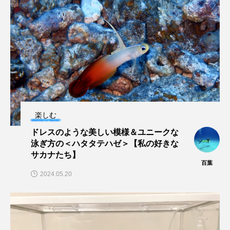
トラフザメ
トラフシャコ
トンボ
ドキュメンタリー
ドジョウ
ドスイカ
ドチザメ
ナマズ
ナンヨウブダイ
ナンヨウマンタ
ニギス
ニシキアナゴ
ニシキフウライウオ
ニシシマドジョウ
楽しむ
ニジハギ
ニジマス
ニセゴイシウツボ
ドレスのような美しい模様＆ユニークな
泳ぎ方の＜ハタタテハゼ＞【私の好きな
サカナたち】
ニフレル
ニホンカワウソ
ニホンザリガニ
百葉
2024.05.20
ニホンナマズ
ニュウドウカジカ
ヌノサラシ
ヌマガエル
ヌマムツ
ネコギギ
ネコザメ
ノコギリダイ