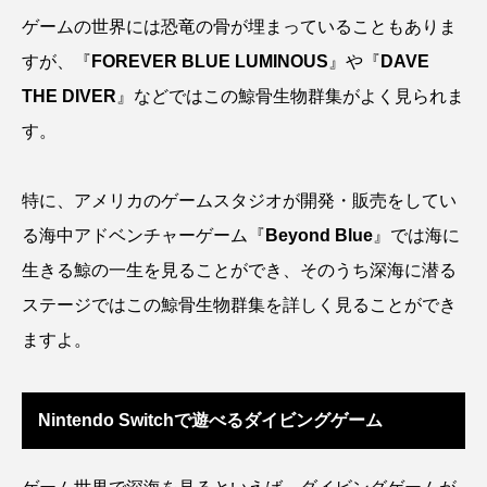
ゲームの世界には恐竜の骨が埋まっていることもありま
アッキガイ
アナゴ
アブラツノザメ
すが、『
FOREVER BLUE LUMINOUS
』や『
DAVE
アブラボテ
アマガエル
アマゴ
THE DIVER
』などではこの鯨骨生物群集がよく見られま
す。
アマダイ
アミメハギ
アメリカザリガニ
アユ
アリアケギバチ
アリゲーターガー
特に、アメリカのゲームスタジオが開発・販売をしてい
る海中アドベンチャーゲーム『
Beyond Blue
』では海に
アンコウ
イカ
イカナゴ
イクラ
生きる鯨の一生を見ることができ、そのうち深海に潜る
イッカク
イトウ
イトヒキアジ
ステージではこの鯨骨生物群集を詳しく見ることができ
ますよ。
イトヨリダイ
イモリ
イラスト
イリエワニ
イワナ
インドネシア
Nintendo Switchで遊べるダイビングゲーム
ウツボ
ウナギ
ウバザメ