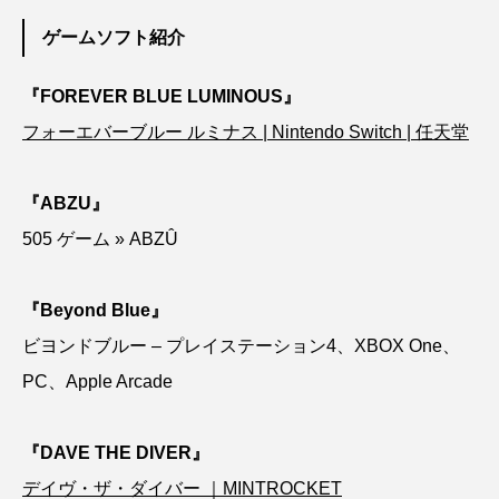
ゲームソフト紹介
カブトエビ
カブトクラゲ
カミクラゲ
『FOREVER BLUE LUMINOUS』
カレイ
カワウソ
カワハギ
フォーエバーブルー ルミナス | Nintendo Switch | 任天堂
カワバタモロコ
カワムツ
ガラ・ルファ
『ABZU』
キジハタ
キス
キチヌ
キヌバリ
505 ゲーム » ABZÛ
キビナゴ
キュウリエソ
キンメダイ
『Beyond Blue』
ギギ
ギンザケ
ギンザメ
クエ
ビヨンドブルー – プレイステーション4、XBOX One、
クサガメ
クジラ
クニマス
クマノミ
PC、Apple Arcade
クモギンポ
クラゲ
クルマエビ
『DAVE THE DIVER』
クロスジギンポ
クロソイ
クロダイ
デイヴ・ザ・ダイバー ｜MINTROCKET