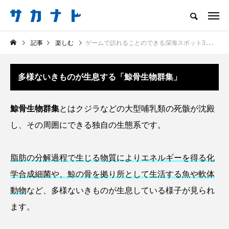
サカナをもっと好きになる
記事
楽しむ
ゲームで訪れることのできる深海スポット3選 誰でも＜深海の世界＞を体験できる？
知る
食べる
楽しむ
創る
多様ないきものが生息する「鯨骨生物群集」
注目記事
サカナを知ろう
鯨骨生物群集
とはクジラなどの大型哺乳類の死骸が沈殿
食べる
創る
し、その周囲にできる独自の生態系です。
脂肪の分解過程で生じる物質によりエネルギーを得る化
学合成細菌や、鯨の骨を拠り所として生活する魚や軟体
動物
など、多様ないきものが生息している様子が見られ
ます。
＜ツバメウオ＞は意外
意外と簡単！ 100均で
と美味しい！ “でかい
買った道具で＜魚のは