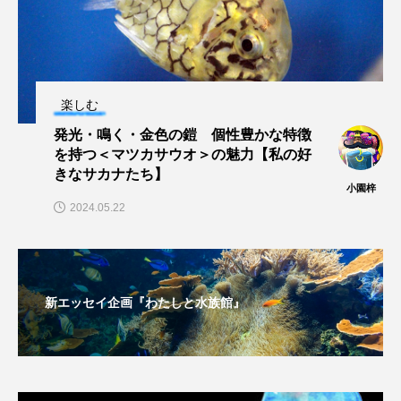
マテガイ
ミカヅキノエボシ
ミナミギンガメアジ
ミナミヌマエビ
ミナミハタンポ
ミナミメダカ
楽しむ
発光・鳴く・金色の鎧 個性豊かな特徴
ミンククジラ
ムチカラマツ
ムツ
を持つ＜マツカサウオ＞の魅力【私の好
きなサカナたち】
メカジキ
メガロドン
メギス
小園梓
2024.05.22
メコン川
メゴチ
メジナ
メヌケ
メバル
メンダコ
モクズガニ
モツゴ
新エッセイ企画『わたしと水族館』
モノノケトンガリサカタザメ
モリアオガエル
モンツキハギ
ヤコウガイ
ヤゴ
ヤッコ
ヤドカリ
ヤマトシマドジョウ