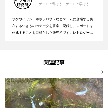
ゲームで遊ぼう、ゲームで学ぼう
海の中で見られるお菓子？ トゲトゲし
2024.11.29
閉館して感じたこと ここでしか見られ
シコロサンゴ
シトウズクラゲ
シマハギ
サケやイワシ、ホホジロザメなどゲームに登場する実
シャコガイ
シュレーゲルアオガエル
自分に合った＜魚図鑑や本＞の選び方
2024.07.23
た体が特徴的な魚＜コンペイトウ＞とは
在するいきもののデータを収集、記録し、レポートを
ないサカナの姿
作成することを目標とした研究所です。レトロゲーム
シラウオ
シロウオ
シログチ
から最新ゲームまで、メジャータイトルからインディ
おすすめの図鑑・本12冊をピックアップ
ーゲームまで、なんでも収集していきます。
シロザケ
シロワニ
ジンベエザメ
スクミリンゴガイ
スズキ
スッポン
関連記事
スナモグリ
スベスベマンジュウガニ

スルメイカ
ズワイガニ
セイウチ
センニンガジ
ソウギョ
ソウダガツオ
ソトオリイワシ
ソラスズメダイ