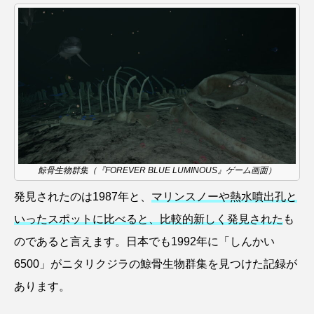
鰭”が特徴的な魚を実
く製＞を作ってみた
際に食べてみた
夏休みの自由研究にい
ト
椎名まさ
みのり
かが？
と
2026.06.02
2026.08.05
キーワードから探す
かんぱち
わたしと水族館
アイゴ
アイナメ
アオウオ
アオザメ
鯨骨生物群集（『FOREVER BLUE LUMINOUS』ゲーム画面）
発見されたのは1987年と、
マリンスノーや熱水噴出孔と
アオリイカ
アカアジ
アカカサゴ
いったスポットに比べると、比較的新しく発見された
も
アカクラゲ
アカザ
アカハタ
のであると言えます。日本でも1992年に「しんかい
6500」がニタリクジラの鯨骨生物群集を見つけた記録が
アカムツ
アカメ
アクアリウム
あります。
アサヒガニ
アザアシ
アシカ
アジ