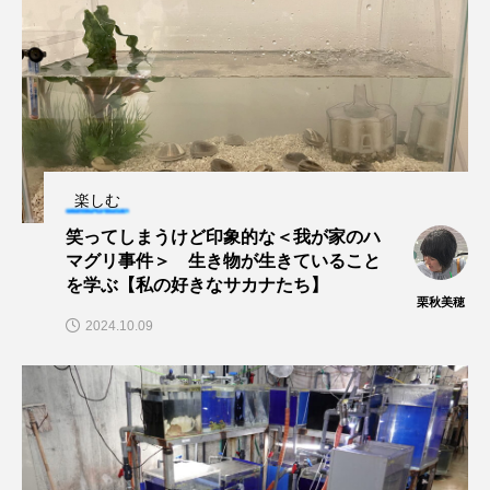
ノロゲンゲ
ハス
ハゼ
ハタタテダイ
ハタハタ
ハダカゾウクラゲ
ハナゴンドウ
ハナシャコ
ハナダイ
ハナビラウオ
楽しむ
ハナミノカサゴ
ハブクラゲ
ハリヨ
笑ってしまうけど印象的な＜我が家のハ
マグリ事件＞ 生き物が生きていること
バイオロギング
バショウカジキ
を学ぶ【私の好きなサカナたち】
栗秋美穂
バンドウイルカ
ヒゲソリダイ
ヒゲダイ
2024.10.09
ヒドラ
ヒメマス
ヒラマサ
ヒラメ
ビワマス
ピラルクー
フィールド
フエダイ
フエフキダイ
フグ
フナ