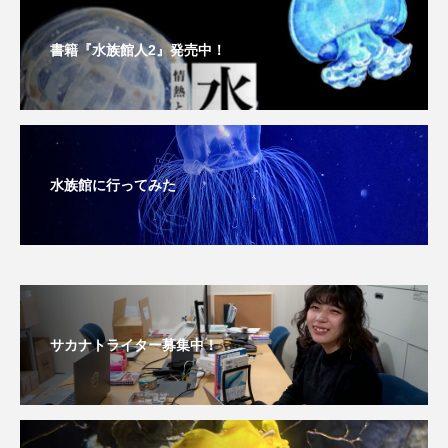
ヤマトヌマエビ
ヤマメ
ヤミヨキセワタ
書籍『水族館人2』発売中！
ユウゼン
ユウレイクラゲ
ユカタハタ
ユメタチモドキ
ヨウラククラゲ
ヨコエビ
水族館に行ってみた
ヨツメウオ
ラブカ
ラムサール条約
リュウセイクラゲ
レシピ
ロックシュリンプ
ワカサギ
ワカメ
ワタカ
ワニ
ワレカラ
サカナトライター募集中！
下田海中水族館
世界遺産
両生類
交雑
企画
伝承
伝統料理