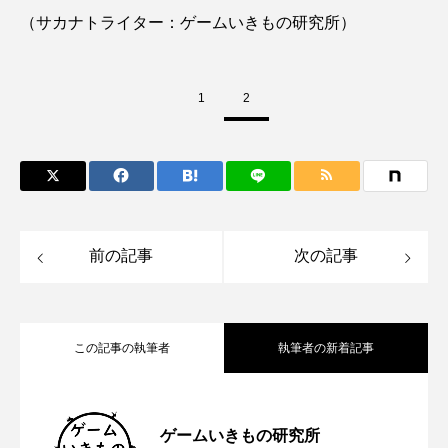
ゴトウタゴガエル
ゴマフアザラシ
ゴリ
（サカナトライター：ゲームいきもの研究所）
ゴンズイ
ゴールデンジェリーフィッシュ
1
2
サカナアパートメント
サカナブックス
サクラアジ
サクラエビ
サクラダンゴウオ
サクラマス
サケ
サザエ
前の記事
次の記事
サツオミシマ
サバ
サビウツボ
サブカルチャー
サメ
サヨリ
この記事の執筆者
執筆者の新着記事
サルシアクラゲ
サルパ
サワガニ
サンゴ
サンショウウオ
サンマ
広島の小さな水族館「マリホ水族館」が
2024.12.29
ゲームいきもの研究所
サーモン
ザトウクジラ
シクリッド