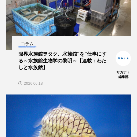
ブックレビュー
ブリ
ブルーカーボン
プライドフィッシュ
プランクトン
ヘラヤガラ
ベタ
ベニザケ
ベラ
コラム
ホウネンエビ
ホウボウ
ホタテ
限界水族館ヲタク、水族館“を”仕事にす
る～水族館生物学の黎明～【連載：わた
しと水族館】
ホタルイカ
ホッキガイ
ホッケ
サカナト
編集部
ホテイウオ
ホネガイ
ホホジロザメ
2026.06.18
ホヤ
ホンモロコ
ポットベリーシーホース
マアジ
マイクロプラスチック
マグロ
マス
マダイ
マダコ
マダラ