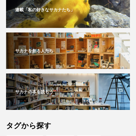
保全
健康
八景島シーパラダイス
連載「私の好きなサカナたち」
共生
分析
分類
刺胞動物
剥製
動物園
化石
北の大地の水族館
サカナを創る人たち
北極
医療
南極大陸
同定
名古屋港水族館
哺乳類
商品
四万十川
四万十川学遊館あきついお
四国
サカナの本を読もう
四国水族館
図鑑
固有亜種
固有種
在来生物
地域名
城崎マリンワールド
タグから探す
夏
外来生物
外来種
外来魚