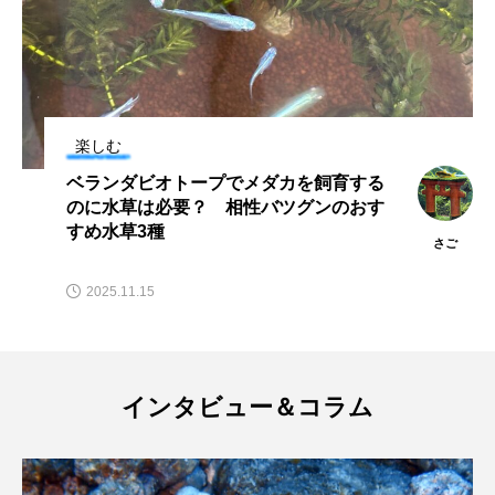
タイコウチ
タイドプール
タカエビ
タカラガイ
タガメ
タコ
タコクラゲ
タコブネ
タチウオ
タナゴ
楽しむ
ベランダビオトープでメダカを飼育する
タラバガニ
ダイオウイカ
ダイオウカサゴ
のに水草は必要？ 相性バツグンのおす
すめ水草3種
さご
ダイサギ
ダンゴウオ
チゴガニ
チヌ
2025.11.15
チョウクラゲ
チョウザメ
チリメンモンスター
チンアナゴ
インタビュー＆コラム
ツキヒハナダイ
テナガエビ
デンキウナギ
トゲウオ
トド
トラウツボ
トラフグ