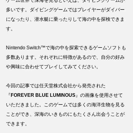
ゲーム世界で深海を見るといえば、ダイビングゲームが
ウマヅラハギ
ウミウシ
エイ
多いです。ダイビングゲームではプレイヤーがダイバー
エゾアイナメ
オオカミウオ
になったり、潜水艇に乗ったりして海の中を探検できま
す。
オオグソクムシ
オオサンショウウオ
オショロコマ
オスカー
オタリア
Nintendo Switch™で海の中を探索できるゲームソフトも
多数あります。それぞれに特徴があるので、自分の好み
オットセイ
オニヒトデ
オワンクラゲ
や興味に合わせてプレイしてみてください。
オーストラリア
カイエビ
カイギュウ
今回の記事では任天堂株式会社から発売された
カイロウドウケツ
カイワリ
『
FOREVER BLUE LUMINOUS
』の画像を使用させて
カエルアンコウ
カガミガイ
カキ
いただきました。このゲームでは多くの海洋生物を見る
ことができ、深海のいきものにもたくさん出会うことが
カクレクマノミ
カゴカマス
カジカ
できます。
カタボシイワシ
カツオ
カニ