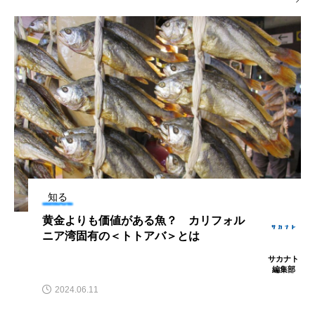
マテガイ
ミカヅキノエボシ
ミナミギンガメアジ
ミナミヌマエビ
ミナミハタンポ
ミナミメダカ
ミンククジラ
ムチカラマツ
ムツ
メカジキ
メガロドン
メギス
メコン川
メゴチ
メジナ
メヌケ
知る
メバル
メンダコ
モクズガニ
モツゴ
黄金よりも価値がある魚？ カリフォル
ニア湾固有の＜トトアバ＞とは
モノノケトンガリサカタザメ
モリアオガエル
サカナト
編集部
モンツキハギ
ヤコウガイ
ヤゴ
2024.06.11
ヤッコ
ヤドカリ
ヤマトシマドジョウ