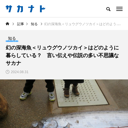
サカナをもっと好きになる
記事
知る
幻の深海魚＜リュウグウノツカイ＞はどのように暮らしている？ 言い伝えや伝説の多い不思議なサカナ
知る
食べる
楽しむ
創る
知る
注目記事
幻の深海魚＜リュウグウノツカイ＞はどのように
サカナを知ろう
暮らしている？ 言い伝えや伝説の多い不思議な
食べる
創る
サカナ
2024.08.31
＜ツバメウオ＞は意外
意外と簡単！ 100均で
と美味しい！ “でかい
買った道具で＜魚のは