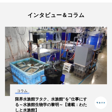
ヤマトヌマエビ
ヤマメ
ヤミヨキセワタ
インタビュー＆コラム
ユウゼン
ユウレイクラゲ
ユカタハタ
ユメタチモドキ
ヨウラククラゲ
ヨコエビ
ヨツメウオ
ラブカ
ラムサール条約
リュウセイクラゲ
レシピ
ロックシュリンプ
ワカサギ
ワカメ
ワタカ
ワニ
ワレカラ
コラム
下田海中水族館
世界遺産
両生類
限界水族館ヲタク、水族館“を”仕事にす
る～水族館生物学の黎明～【連載：わた
交雑
企画
伝承
伝統料理
しと水族館】