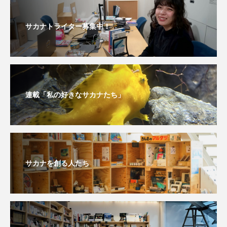
私の好きなサカナたち
稚魚
絶滅危惧種
サカナトライター募集中！
絶滅種
繁殖
繫殖
美ら海水族館
美容
群馬県
耳石
脊索動物
自然
自然保護
自由研究
連載「私の好きなサカナたち」
葛西臨海公園
葛西臨海水族園
藻場
藻類
見分け方
観察
調査
調理
論文
貝
賀露かにっこ館
サカナを創る人たち
資源
赤潮
足摺海洋館SATOUMI
軟体動物
軟骨魚類
近畿大学
進化
郷土料理
酒
釣り
鑑賞魚