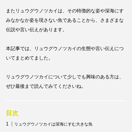
アッキガイ
アナゴ
アブラツノザメ
またリュウグウノツカイは、その特徴的な姿や深海にす
みなかなか姿を現さない魚であることから、さまざまな
アブラボテ
アマガエル
アマゴ
伝説や言い伝えがあります。
アマダイ
アミメハギ
アメリカザリガニ
本記事では、リュウグウノツカイの生態や言い伝えにつ
アユ
アリアケギバチ
アリゲーターガー
いてまとめてました。
アンコウ
イカ
イカナゴ
イクラ
リュウグウノツカイについて少しでも興味のある方は、
イッカク
イトウ
イトヒキアジ
ぜひ最後まで読んでみてくださいね。
イトヨリダイ
イモリ
イラスト
イリエワニ
イワナ
インドネシア
目次
ウツボ
ウナギ
ウバザメ
リュウグウノツカイは深海にすむ大きな魚