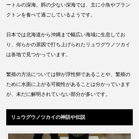
ートルの深海。餌の少ない深海では、主に小魚やプラン
クロツラヘラサギ
クロマグロ
グッピー
クトンを食べて過ごしているようです。
グラミー
グルクン
ケブカガニ
ケラ
日本では北海道から沖縄まで幅広い海域に生息してお
ケープペンギン
ゲンゴロウ
コイ
り、何らかの原因で打ち上げられたリュウグウノツカイ
コウテイペンギン
コオイムシ
は各地で見つかっています。
コガタペンギン
コガネスズメダイ
繁殖の方法については卵が浮性卵であることや、繁殖の
コクチバス
コクレン
コチ
ために水面に上がる可能性があることは分かっています
が、未だに解明されていない部分が多いです。
コトクラゲ
コノシロ
コバンザメ
コブシメ
コブダイ
コメツキガニ
リュウグウノツカイの神話や伝説
コモレビクラゲ
コモンイトギンポ