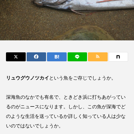
鰭”が特徴的な魚を実
く製＞を作ってみた
際に食べてみた
夏休みの自由研究にい
ト
椎名まさ
みのり
かが？
と
2026.06.02
2026.08.05
キーワードから探す
おばま水族館
かんぱち
わたしと水族館
アイゴ
アイナメ
アオウオ
アオザメ
リュウグウノツカイ
という魚をご存じでしょうか。
アオリイカ
アカアジ
アカカサゴ
深海魚のなかでも有名で、ときどき浜に打ちあがってい
アカクラゲ
アカザ
アカハタ
るのがニュースになります。しかし、この魚が深海でど
アカムツ
アカメ
アクアリウム
のような生活を送っているか詳しく知っている人は少な
いのではないでしょうか。
アサヒガニ
アザアシ
アシカ
アジ