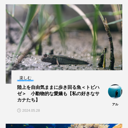
未利用魚
未来館
東京湾
栄養
桂浜水族館
梅雨
棘皮動物
横浜開運水族館
正月
歴史
死滅回遊魚
水
水族館
水族館人
水槽
水生昆虫
水生生物
汽水域
楽しむ
河川
沼津港深海水族館
法律
海
陸上を自由気ままに歩き回る魚＜トビハ
ゼ＞ 小動物的な愛嬌も【私の好きなサ
海きらら
海水魚
海洋
海洋環境
カナたち】
アル
海獣
海綿動物
海藻
海遊館
2024.05.28
海鳥
液浸標本
淀川
淡水魚