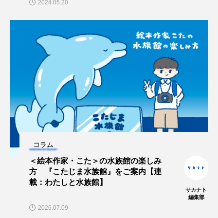
2024.05.20
大分県
天然記念物
奈良県
宍道湖自然館ゴビウス
宮古島
寄生
寄生虫
対馬
寿司
小樽
屈斜路湖
岩手県
市場
市立しものせき水族館・海響館
干支
干潟
幻魚
幼体
幼生
幼魚
コラム
幼魚水族館
広島もとまち水族館
形態
＜絵本作家・こた＞の水族館の楽しみ
微生物
採集
撮影
擬態
文化
方 『こたじま水族館』をご案内【連
載：わたしと水族館】
サカナト
文学
料理
新海生物
新潟市
編集部
2026.07.09
旅行
日本固有種
旬
書籍