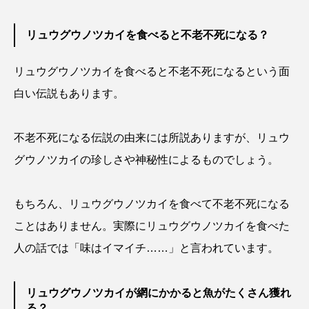
タイコウチ
タイドプール
タカエビ
リュウグウノツカイを食べると不老不死になる？
タカラガイ
タガメ
タコ
タコクラゲ
リュウグウノツカイを食べると不老不死になるという面
タコブネ
タチウオ
タナゴ
白い伝説もあります。
タラバガニ
ダイオウイカ
ダイオウカサゴ
不老不死になる伝説の由来には所説ありますが、リュウ
ダイサギ
ダンゴウオ
チゴガニ
チヌ
グウノツカイの珍しさや神秘性によるものでしょう。
チョウクラゲ
チョウザメ
もちろん、リュウグウノツカイを食べて不老不死になる
チリメンモンスター
チンアナゴ
ことはありません。実際にリュウグウノツカイを食べた
人の話では「味はイマイチ……」と言われています。
ツキヒハナダイ
テナガエビ
デンキウナギ
トゲウオ
トド
トラウツボ
トラフグ
リュウグウノツカイが網にかかると魚がたくさん獲れ
る？