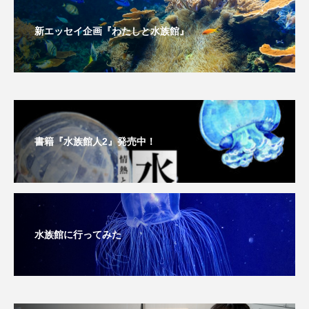
深海
深海生物
深海魚
新エッセイ企画『わたしと水族館』
渋川マリン水族館
渓流
湖
湿地
漁業
漁港
漫画
灯台
無脊椎動物
熱帯魚
牡蠣
特徴
書籍『水族館人2』発売中！
琵琶湖博物館
環境
環境保全
生きた化石
生態
生態系
生物多様性
産卵
田んぼ
甲殻類
発酵食品
水族館に行ってみた
白身魚
相模川
磯
磯焼け
磯遊び
神戸須磨シーワールド