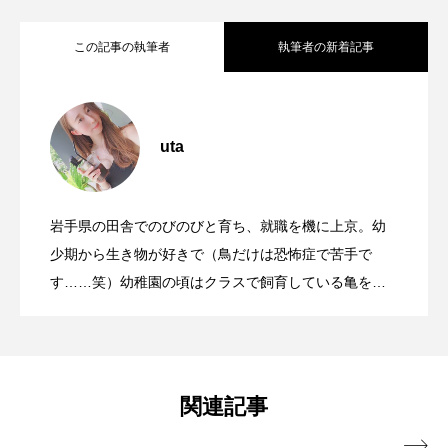
ブックレビュー
ブリ
ブルーカーボン
この記事の執筆者
執筆者の新着記事
プライドフィッシュ
プランクトン
幻の深海魚＜リュウグウノツカイ＞はど
2024.08.31
ヘラヤガラ
ベタ
ベニザケ
ベラ
uta
ホウネンエビ
ホウボウ
ホタテ
日焼け止めが海洋環境を悪化させる？
2024.08.29
のように暮らしている？ 言い伝えや伝
ホタルイカ
ホッキガイ
ホッケ
岩手県の田舎でのびのびと育ち、就職を機に上京。幼
【海洋プラスチック問題】マイクロプラ
2024.07.12
海にやさしい日焼け止めの選び方とは
少期から生き物が好きで（鳥だけは恐怖症で苦手で
説の多い不思議なサカナ
ホテイウオ
ホネガイ
ホホジロザメ
す……笑）幼稚園の頃はクラスで飼育している亀を眺
めたり、園庭の端っこでミミズを探したりする子ども
ホヤ
ホンモロコ
ポットベリーシーホース
スチックが及ぼす影響 私たちができる
でした。水の生き物や、海に関する環境問題について
発信していきます。
マアジ
マイクロプラスチック
マグロ
対策は？
関連記事
マス
マダイ
マダコ
マダラ
