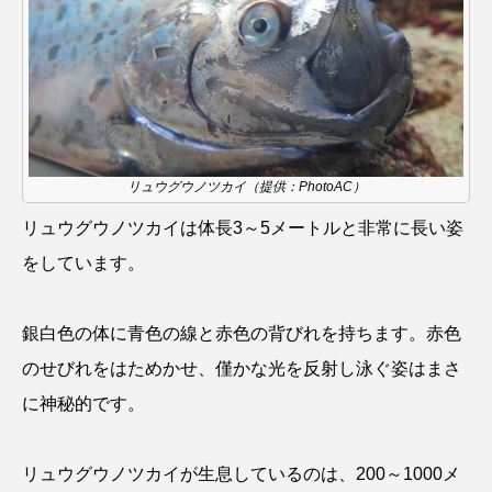
カブトエビ
カブトクラゲ
カミクラゲ
カレイ
カワウソ
カワハギ
カワバタモロコ
カワムツ
ガラ・ルファ
リュウグウノツカイ（提供：PhotoAC）
キジハタ
キス
キチヌ
キヌバリ
リュウグウノツカイは体長3～5メートルと非常に長い姿
キビナゴ
キュウリエソ
キンメダイ
をしています。
ギギ
ギンザケ
ギンザメ
クエ
銀白色の体に青色の線と赤色の背びれを持ちます。赤色
クサガメ
クジラ
クニマス
クマノミ
のせびれをはためかせ、僅かな光を反射し泳ぐ姿はまさ
に神秘的です。
クモギンポ
クラゲ
クルマエビ
クロスジギンポ
クロソイ
クロダイ
リュウグウノツカイが生息しているのは、200～1000メ