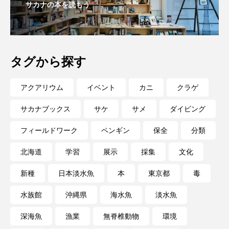
サカナの本を読もう
長崎ペンギン水族館
開発
雑貨
雷魚
青森県
頭足類
食中毒
食文化
タグから探す
飼育
骨
高知県
魚介類
魚卵
アクアリウム
イベント
カニ
クラゲ
魚食
鯛の鯛
鯨類
鰭脚類
サカナブックス
サケ
サメ
ダイビング
鳥羽水族館
鴨川シーワールド
フィールドワーク
ペンギン
保全
分類
北海道
学習
展示
採集
文化
新種
日本淡水魚
本
東京都
毒
水族館
沖縄県
海水魚
淡水魚
深海魚
漁業
無脊椎動物
環境