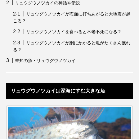
リュウグウノツカイの神話や伝説
ウマヅラハギ
ウミウシ
エイ
リュウグウノツカイが海面に打ちあがると大地震が起
エゾアイナメ
エッセイ
オオカミウオ
こる？
リュウグウノツカイを食べると不老不死になる？
オオグソクムシ
オオサンショウウオ
リュウグウノツカイが網にかかると魚がたくさん獲れ
オショロコマ
オスカー
オタリア
る？
未知の魚・リュウグウノツカイ
オットセイ
オニヒトデ
オワンクラゲ
オーストラリア
カイエビ
カイギュウ
リュウグウノツカイは深海にすむ大きな魚
カイロウドウケツ
カイワリ
カエルアンコウ
カガミガイ
カキ
カクレクマノミ
カゴカマス
カジカ
カタボシイワシ
カツオ
カニ