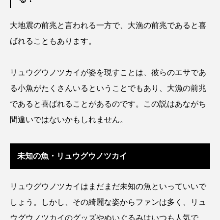
トラフザメ
トラフシャコ
トンボ
大地震の前兆と言われる一方で、大漁の前兆であると喜
ドキュメンタリー
ドジョウ
ドスイカ
ばれることもあります。
ドチザメ
ナマズ
ナンヨウブダイ
リュウグウノツカイが姿を現すことは、彼らのエサであ
ナンヨウマンタ
ニギス
ニシキアナゴ
る小魚がたくさんいるということでもあり、大漁の前兆
ニシキフウライウオ
ニシシマドジョウ
であると喜ばれることがあるのです。この説はあながち
間違いではないかもしれません。
ニジハギ
ニジマス
ニセゴイシウツボ
ニフレル
ニホンカワウソ
ニホンザリガニ
未知の魚・リュウグウノツカイ
ニホンナマズ
ニュウドウカジカ
リュウグウノツカイはまだまだ未知の魚といっていいで
ヌノサラシ
ヌマガエル
ヌマムツ
しょう。しかし、その綺麗な姿からファンは多く、リュ
ウグウノツカイのグッズやぬいぐるみはいつも人気で
ネコギギ
ネコザメ
ノコギリダイ