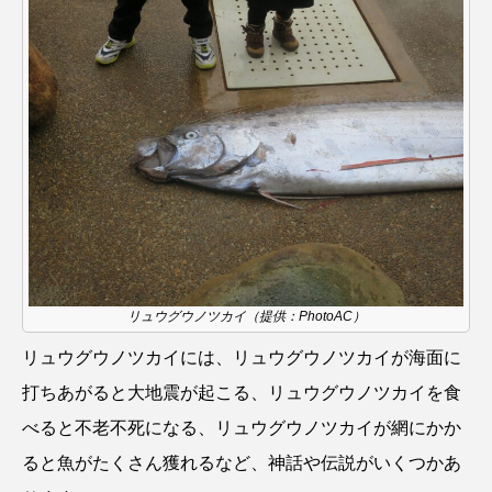
ゴトウタゴガエル
ゴマフアザラシ
ゴリ
ゴンズイ
ゴールデンジェリーフィッシュ
サカナアパートメント
サカナブックス
サクラアジ
サクラエビ
サクラダンゴウオ
サクラマス
サケ
サザエ
サツオミシマ
サバ
サビウツボ
リュウグウノツカイ（提供：PhotoAC）
サブカルチャー
サメ
サヨリ
リュウグウノツカイには、リュウグウノツカイが海面に
サルシアクラゲ
サルパ
サワガニ
打ちあがると大地震が起こる、リュウグウノツカイを食
べると不老不死になる、リュウグウノツカイが網にかか
サンゴ
サンショウウオ
サンマ
ると魚がたくさん獲れるなど、神話や伝説がいくつかあ
サーモン
ザトウクジラ
シクリッド