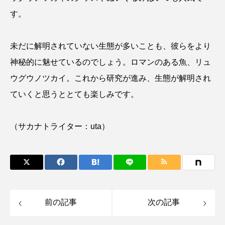
す。
ノロゲンゲ
ハス
ハゼ
ハタタテダイ
未だに解明されていない生態が多いことも、彼らをより
ハタハタ
ハダカゾウクラゲ
ハナゴンドウ
神秘的に魅せているのでしょう。ロマンのある魚、リュ
ハナシャコ
ハナダイ
ハナビラウオ
ウグウノツカイ。これから研究が進み、生態が解明され
ていくと思うととても楽しみです。
ハナミノカサゴ
ハブクラゲ
ハリヨ
バイオロギング
バショウカジキ
（サカナトライター：uta）
バンドウイルカ
ヒゲソリダイ
ヒゲダイ
ヒドラ
ヒメマス
ヒラマサ
ヒラメ
ビワマス
ピラルクー
フィールド
前の記事
次の記事
フエダイ
フエフキダイ
フグ
フナ