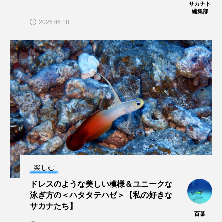
サカナト
編集部
保全
健康
八景島シーパラダイス
2026.06.18
共生
分析
分類
刺胞動物
剥製
動物園
化石
北の大地の水族館
北極
医療
南極大陸
同定
名古屋港水族館
哺乳類
商品
四万十川
四万十川学遊館あきついお
四国
四国水族館
図鑑
固有亜種
固有種
楽しむ
在来生物
地域名
城崎マリンワールド
ドレスのような美しい模様＆ユニークな
泳ぎ方の＜ハタタテハゼ＞【私の好きな
サカナたち】
夏
外来生物
外来種
外来魚
百葉