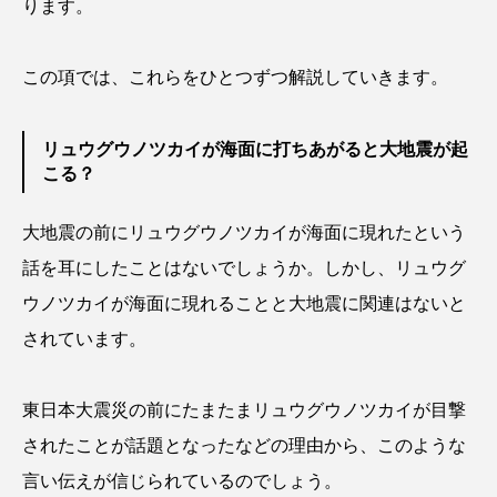
ります。
シコロサンゴ
シトウズクラゲ
シマハギ
この項では、これらをひとつずつ解説していきます。
シャコガイ
シュレーゲルアオガエル
リュウグウノツカイが海面に打ちあがると大地震が起
シラウオ
シロウオ
シログチ
こる？
シロザケ
シロワニ
ジンベエザメ
大地震の前にリュウグウノツカイが海面に現れたという
スクミリンゴガイ
スズキ
スッポン
話を耳にしたことはないでしょうか。しかし、リュウグ
ウノツカイが海面に現れることと大地震に関連はないと
スナモグリ
スベスベマンジュウガニ
されています。
スルメイカ
ズワイガニ
セイウチ
東日本大震災の前にたまたまリュウグウノツカイが目撃
センニンガジ
ソウギョ
ソウダガツオ
されたことが話題となったなどの理由から、このような
ソトオリイワシ
ソラスズメダイ
言い伝えが信じられているのでしょう。