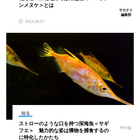
ンメヌケ＞とは
クロツラヘラサギ
クロマグロ
グッピー
サカナト
編集部
2024.08.07
グラミー
グルクン
ケブカガニ
ケラ
ケープペンギン
ゲンゴロウ
コイ
コウテイペンギン
コオイムシ
コガタペンギン
コガネスズメダイ
コクチバス
コクレン
コチ
コトクラゲ
コノシロ
コバンザメ
知る
コブシメ
コブダイ
コメツキガニ
ストローのような口を持つ深海魚＜サギ
コモレビクラゲ
コモンイトギンポ
フエ＞ 魅力的な姿は獲物を捕食するの
に特化したかたち