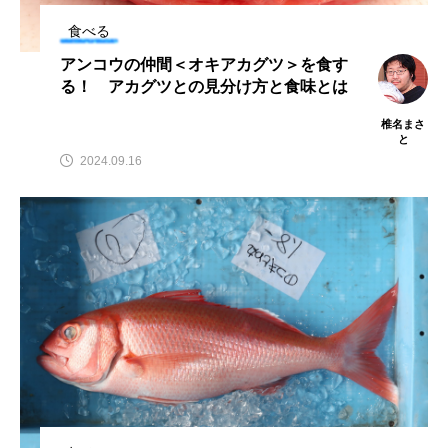
アッキガイ
アナゴ
アブラツノザメ
食べる
アンコウの仲間＜オキアカグツ＞を食す
アブラボテ
アマガエル
アマゴ
る！ アカグツとの見分け方と食味とは
椎名まさ
アマダイ
アミメハギ
アメリカザリガニ
と
2024.09.16
アユ
アリアケギバチ
アリゲーターガー
アンコウ
イカ
イカナゴ
イクラ
イッカク
イトウ
イトヒキアジ
イトヨリダイ
イモリ
イラスト
イリエワニ
イワナ
インドネシア
ウツボ
ウナギ
ウバザメ