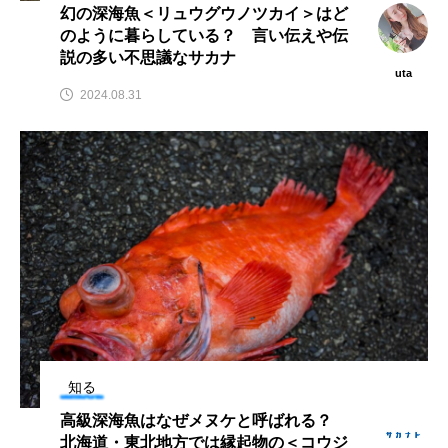
幻の深海魚＜リュウグウノツカイ＞はど
のように暮らしている？ 言い伝えや伝
カブトエビ
カブトクラゲ
カミクラゲ
説の多い不思議なサカナ
uta
カレイ
カワウソ
カワハギ
2024.08.31
カワバタモロコ
カワムツ
ガラ・ルファ
キジハタ
キス
キチヌ
キヌバリ
キビナゴ
キュウリエソ
キンメダイ
ギギ
ギンザケ
ギンザメ
クエ
クサガメ
クジラ
クニマス
クマノミ
クモギンポ
クラゲ
クルマエビ
知る
高級深海魚はなぜメヌケと呼ばれる？
クロスジギンポ
クロソイ
クロダイ
北海道・東北地方では縁起物の＜コウジ