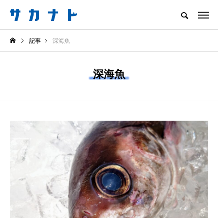
サカナをもっと好きになる
記事
深海魚
知る
食べる
楽しむ
創る
深海魚
注目記事
サカナを知ろう
食べる
創る
＜ツバメウオ＞は意外
意外と簡単！ 100均で
と美味しい！ “でかい
買った道具で＜魚のは