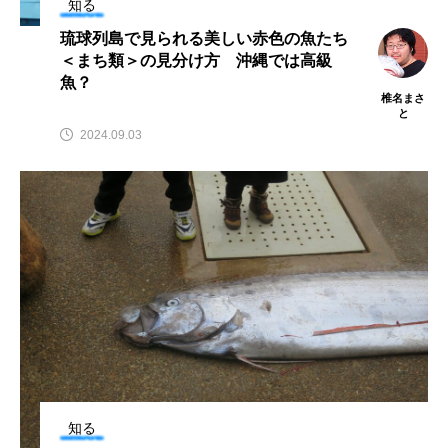
知る
ウマヅラハギ
ウミウシ
エイ
琉球列島で見られる美しい赤色の魚たち
＜まち類＞の見分け方 沖縄では高級
エゾアイナメ
エッセイ
オオカミウオ
魚？
椎名まさ
オオグソクムシ
オオサンショウウオ
と
2024.09.03
オショロコマ
オスカー
オタリア
オットセイ
オニヒトデ
オワンクラゲ
オーストラリア
カイエビ
カイギュウ
カイロウドウケツ
カイワリ
カエルアンコウ
カガミガイ
カキ
カクレクマノミ
カゴカマス
カジカ
知る
カタボシイワシ
カツオ
カニ