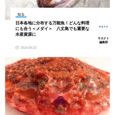
鰭”が特徴的な魚を実
く製＞を作ってみた
際に食べてみた
夏休みの自由研究にい
ト
椎名まさ
みのり
かが？
と
2026.06.02
知る
2026.08.05
日本各地に分布する万能魚！どんな料理
にも合う＜メダイ＞ 八丈島でも重要な
キーワードから探す
水産資源に
サカナト
編集部
2024.09.23
おばま水族館
かんぱち
わたしと水族館
アイゴ
アイナメ
アオウオ
アオザメ
アオリイカ
アカアジ
アカカサゴ
アカクラゲ
アカザ
アカハタ
アカムツ
アカメ
アクアリウム
アサヒガニ
アザアシ
アシカ
アジ