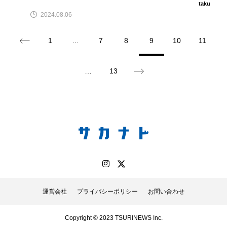
taku
ゴトウタゴガエル
ゴマフアザラシ
ゴリ
2024.08.06
ゴンズイ
ゴールデンジェリーフィッシュ
1
…
7
8
9
10
11
サカナアパートメント
サカナブックス
…
13
サクラアジ
サクラエビ
サクラダンゴウオ
サクラマス
サケ
サザエ
サツオミシマ
サバ
サビウツボ
サブカルチャー
サメ
サヨリ
サルシアクラゲ
サルパ
サワガニ
運営会社
プライバシーポリシー
お問い合わせ
サンゴ
サンショウウオ
サンマ
Copyright © 2023 TSURINEWS Inc.
サーモン
ザトウクジラ
シクリッド