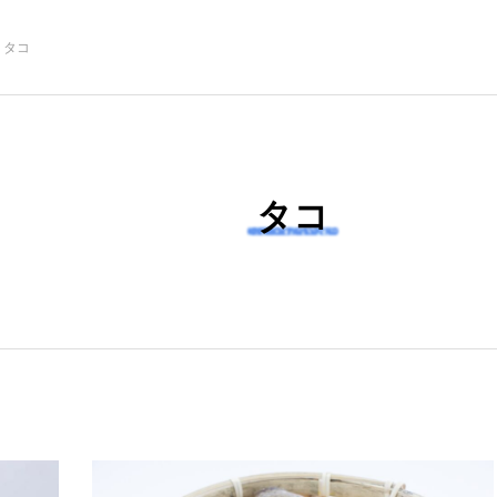
タコ
注目記事
サカナを知ろう
タコ
創る
楽し