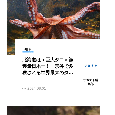
湖の生態系の頂
色や光で“気持ち”を伝
つ美しい魚＜ノ
える？ 最新研究で判
ンパイク＞とは
明！ イカのユニークな
Polo the
も食べる“最高捕
コミュニケーションと
Rat
2026.08.06
？
は
.08.04
知る
北海道は＜巨大タコ＞漁
獲量日本一！ 宗谷で多
獲される世界最大のタコ
＜ミズダコ＞
サカナト編
集部
2024.08.01
アオリイカ
アカアジ