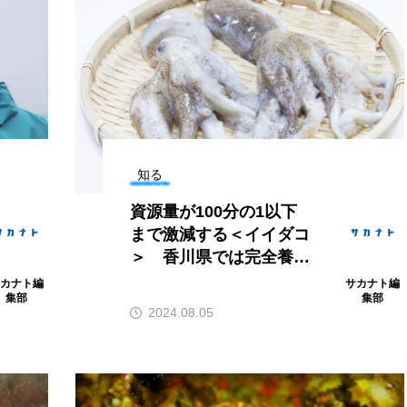
意外と簡単！ 100均で
河川・
買った道具で＜魚のは
点に立
く製＞を作ってみた
ーザ
椎名まさと
みのり
夏休みの自由研究にい
なんで
2026.06.02
かが？
食者”
2026
知る
資源量が100分の1以下
まで激減する＜イイダコ
＞ 香川県では完全養殖
キーワードから探す
で資源回復を目指す
サカナト編
サカナト編
集部
集部
2024.08.05
アイゴ
アイナメ
アオウオ
アオザメ