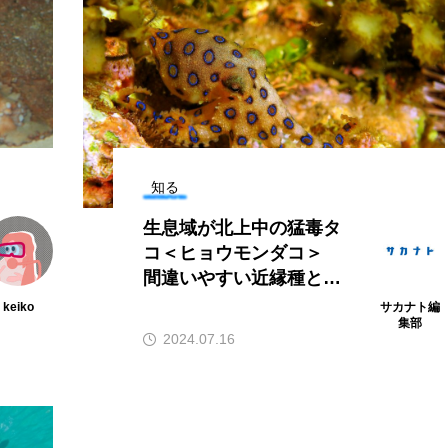
アカザ
アカハタ
アカムツ
アカメ
ア
アジ
アッキガイ
アナゴ
アブラツノザメ
ア
アミメハギ
アメリカザリガニ
アユ
アリアケギバチ
カナゴ
イクラ
イッカク
イトウ
イトヒキア
知る
イリエワニ
イワナ
インドネシア
ウツボ
ウ
生息域が北上中の猛毒タ
エイ
エゾアイナメ
オオカミウオ
オオグソク
コ＜ヒョウモンダコ＞
間違いやすい近縁種との
ョロコマ
オスカー
オタリア
オットセイ
オ
違いも解説
keiko
サカナト編
集部
カイギュウ
カイロウドウケツ
カイワリ
カ
2024.07.16
カクレクマノミ
カゴカマス
カジカ
カタボシイワシ
カミクラゲ
カレイ
カワウソ
カワハギ