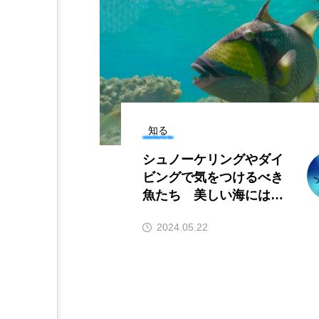
カワムツ
ガラ・ルファ
キンメダイ
ギギ
クモギンポ
クラゲ
クロマグロ
グッピー
知る
シュノーケリングやダイ
コイ
コウテイペンギン
ビングで気をつけるべき
魚たち 美しい海には危
コチ
コトクラゲ
険もいっぱい！
2024.05.22
コモレビクラゲ
コモンイ
ゴールデンジェリーフィッシュ
サクラダンゴウオ
サクラ