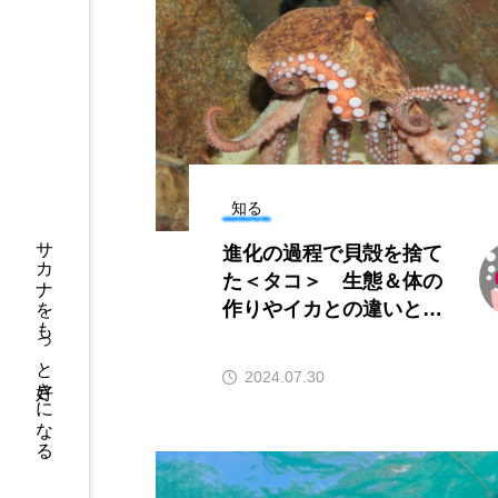
アカカサゴ
アカクラゲ
アザアシ
アシカ
アマゴ
アマダイ
アンコウ
イカ
イ
知る
イモリ
イラスト
サカナをもっと好きになる
進化の過程で貝殻を捨て
ウマヅラハギ
ウミウシ
た＜タコ＞ 生態＆体の
作りやイカとの違いと
オオサンショウウオ
オシ
は？
オーストラリア
カイエビ
2024.07.30
カガミガイ
カキ
カブトエビ
カブトクラゲ