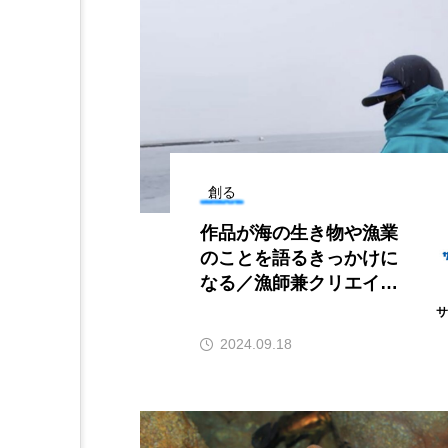
素を含む夏ら
＜ツバメウオ＞は意外
？ 四国水族
と美味しい！ “でかい
展「潜入！海
鰭”が特徴的な魚を実際
サカナト編
物研究所」開
に食べてみた
集部
2026.08.05
川県宇多津
6
創る
作品が海の生き物や漁業
のことを語るきっかけに
なる／漁師兼クリエイタ
ー・漁師みずほさん
2024.09.18
かんぱち
わたしと水族館