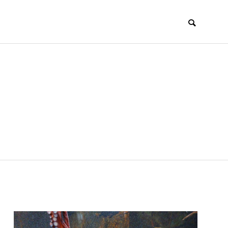
む
知る
