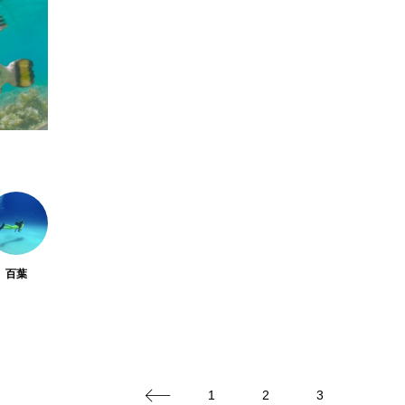
キジハタ
キス
キチヌ
キヌバリ
キビ
ギンザケ
ギンザメ
クエ
クサガメ
クジラ
クルマエビ
クロスジギンポ
クロソイ
クロダイ
グラミー
グルクン
ケブカガニ
ケラ
ケ
コオイムシ
コガタペンギン
コガネスズメダイ
コノシロ
コバンザメ
コブシメ
コブダイ
コ
百葉
トギンポ
ゴトウタゴガエル
ゴマフアザラシ
ゴリ
サカナアパートメント
サカナブックス
サクラアジ
マス
サケ
サザエ
サツオミシマ
サバ
1
2
3