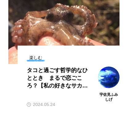
クアリウム
アサヒガニ
ブラボテ
アマガエル
アリゲーターガー
ジ
イトヨリダイ
楽しむ
ナギ
ウバザメ
タコと過ごす哲学的なひ
ムシ
ととき まるで恋ごこ
ろ？【私の好きなサカナ
ニヒトデ
オワンクラゲ
たち】
宇佐見ふみ
しげ
エルアンコウ
2024.05.24
カツオ
カニ
カワバタモロコ