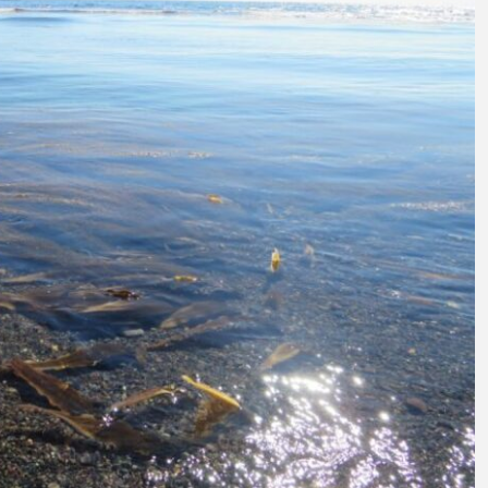
意外と簡単！ 100均で
河川・
買った道具で＜魚のは
点に立
く製＞を作ってみた
ーザ
椎名まさと
みのり
夏休みの自由研究にい
なんで
2026.06.02
かが？
食者”
2026
キーワードから探す
アイゴ
アイナメ
アオウオ
アオザメ