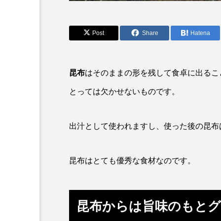
アカカサゴ
アカクラゲ
アザアシ
アシカ
Post
Share
Hatena
アマゴ
アマダイ
アンコウ
イカ
イ
昆布
はそのままの形を残して食卓に出るこ
とっては欠かせないものです。
イモリ
イラスト
ウマヅラハギ
ウミウシ
出汁として使われますし、使った後の昆布
オオサンショウウオ
オシ
昆布はとても優秀な食材なのです。
オーストラリア
カイエビ
カガミガイ
カキ
昆布からは旨味のもと
カブトエビ
カブトクラゲ