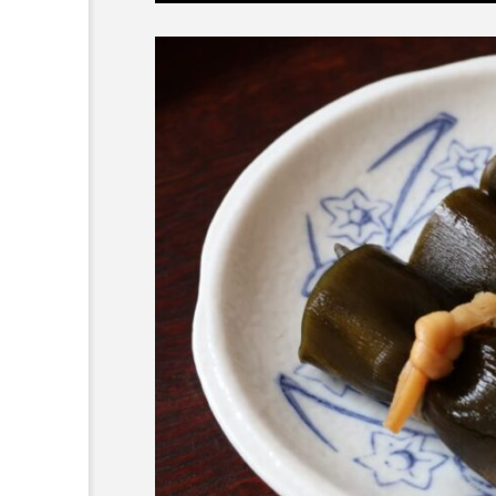
カワムツ
ガラ・ルファ
キンメダイ
ギギ
クモギンポ
クラゲ
クロマグロ
グッピー
コイ
コウテイペンギン
コチ
コトクラゲ
コモレビクラゲ
コモンイ
ゴールデンジェリーフィッシュ
サクラダンゴウオ
サクラ