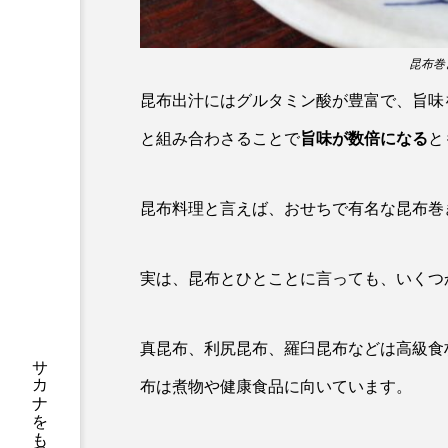
サブカルチャー
サメ
昆布巻き
サンマ
サーモン
昆布出汁にはグルタミン酸が豊富で、旨味
シャコガイ
シュレーゲル
と組み合わさることで
旨味が数倍になる
と
ジンベエザメ
スクミリン
昆布料理と言えば、おせちで有名な昆布巻
スルメイカ
ズワイガニ
ソラスズメダイ
タイコウ
実は、昆布とひとことに言っても、いくつ
タコクラゲ
タコブネ
真昆布、利尻昆布、羅臼昆布などは高級食
ダイサギ
ダンゴウオ
布は煮物や健康食品に向いています。
チンアナゴ
ツキヒハナダ