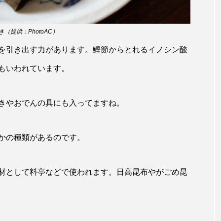
サヨリ
サルシアクラゲ
サルパ
サワガニ
（提供：PhotoAC）
ザトウクジラ
シクリッド
シコロサンゴ
シトウズク
を引き出す力があります。鰹節からとれるイノシン酸
アオガエル
シラウオ
シロウオ
シログチ
シ
もいわれています。
ゴガイ
スズキ
スッポン
スナモグリ
スベス
きやおでんの具にも入ってますね。
セイウチ
センニンガジ
ソウギョ
ソウダガツ
チ
タイドプール
タカエビ
タカラガイ
タガ
かの種類があるのです。
タチウオ
タナゴ
タラバガニ
ダイオウイカ
材として料亭などで使われます。日高昆布やがごめ昆
チゴガニ
チヌ
チョウクラゲ
チョウザメ
イ
テナガエビ
デンキウナギ
トゲウオ
トド