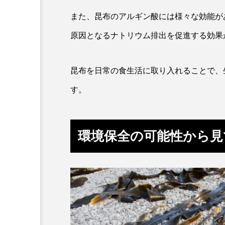
ワニ
ワレカラ
下
また、昆布のアルギン酸には様々な効能が
保全
健康
八景島
原因となるナトリウム排出を促進する効果
化石
北の大地の水族館
昆布を日常の食生活に取り入れることで、
四万十川
四万十川学遊館
す。
地域名
城崎マリンワール
奈良県
宍道湖自然館ゴビ
環境保全の可能性から見
岩手県
市場
市立
幼魚水族館
広島もとまち
料理
新海生物
新