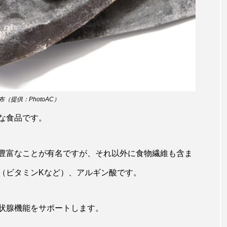
ホッケ
ホテイウオ
ホネガイ
ホホジロザメ
マアジ
マイクロプラスチック
マグロ
マス
ミカヅキノエボシ
ミナミギンガメアジ
ミナミヌマエビ
ラ
ムチカラマツ
ムツ
メカジキ
メガロドン
（提供：PhotoAC）
ヌケ
メバル
メンダコ
モクズガニ
モツゴ
な食品です。
モリアオガエル
モンツキハギ
ヤコウガイ
ヤ
豊富なことが有名ですが、それ以外に食物繊維も含ま
ョウ
ヤマトヌマエビ
ヤマメ
ヤミヨキセワタ
（ビタミンKなど）、アルギン酸です。
タ
ユメタチモドキ
ヨウラククラゲ
ヨコエビ
状腺機能をサポートします。
イクラゲ
レシピ
ロックシュリンプ
ワカサギ