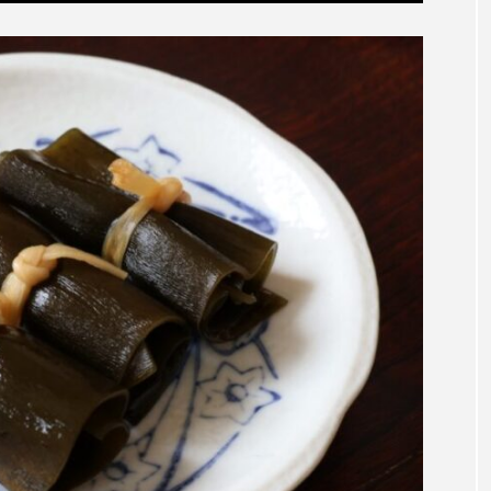
キジハタ
キス
キチヌ
キヌバリ
キビ
ギンザケ
ギンザメ
クエ
クサガメ
クジラ
クルマエビ
クロスジギンポ
クロソイ
クロダイ
グラミー
グルクン
ケブカガニ
ケラ
ケ
コオイムシ
コガタペンギン
コガネスズメダイ
コノシロ
コバンザメ
コブシメ
コブダイ
コ
トギンポ
ゴトウタゴガエル
ゴマフアザラシ
ゴリ
サカナアパートメント
サカナブックス
サクラアジ
マス
サケ
サザエ
サツオミシマ
サバ