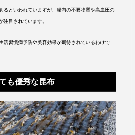
田海中水族館
世界遺産
両生類
交雑
企画
あるといわれていますが、腸内の不要物質や高血圧の
シーパラダイス
共生
分析
分類
刺胞動物
が注目されています。
北極
医療
南極大陸
同定
名古屋港水
生活習慣病予防や美容効果が期待されているわけで
あきついお
四国
四国水族館
図鑑
固有亜種
ド
夏
外来生物
外来種
外来魚
大分
ウス
宮古島
寄生
寄生虫
対馬
寿司
ても優秀な昆布
しものせき水族館・海響館
干支
干潟
幻魚
水族館
形態
微生物
採集
撮影
擬態
潟市
旅行
日本固有種
旬
書籍
未利用