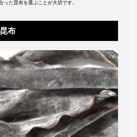
トラフシャコ
トンボ
ドキュメンタリー
ドジョ
合った昆布を選ぶことが大切です。
ナンヨウブダイ
ナンヨウマンタ
ニギス
ニシキアナ
昆布
ギ
ニジマス
ニセゴイシウツボ
ニフレル
ニ
マズ
ニュウドウカジカ
ヌノサラシ
ヌマガエル
ノロゲンゲ
ハス
ハゼ
ハタタテダイ
ンドウ
ハナシャコ
ハナダイ
ハナビラウオ
バイオロギング
バショウカジキ
バンドウイルカ
ヒラマサ
ヒラメ
ビワマス
ピラルクー
フィ
フナ
ブックレビュー
ブリ
ブルーカーボン
ベタ
ベニザケ
ベラ
ホウネンエビ