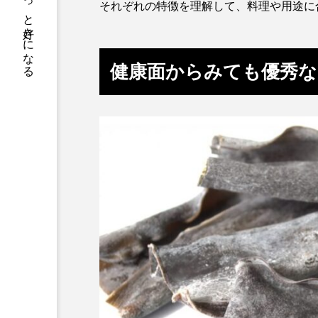
サカナをもっと好きになる
トラフグ
トラフザメ
それぞれの特徴を理解して、料理や用途に
ドチザメ
ナマズ
健康面からみても優秀な
ニシシマドジョウ
ニジハ
ニホンザリガニ
ニホンナ
ネコザメ
ノコギリダイ
ハダカゾウクラゲ
ハナゴ
ハブクラゲ
ハリヨ
ヒドラ
ヒメマス
フエフキダイ
フグ
プランクトン
ヘラヤガラ