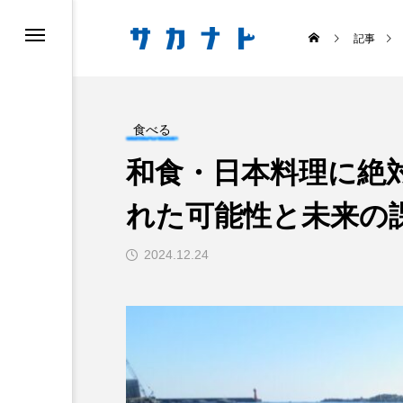
記事
食べる
和食・日本料理に絶
れた可能性と未来の
ス
食べる
2024.12.24
