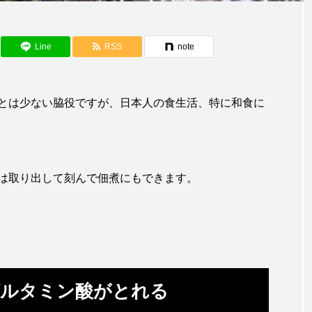
アカザ
アカハタ
アカムツ
アカメ
ア
アジ
アッキガイ
アナゴ
アブラツノザメ
ア
Line
RSS
note
アミメハギ
アメリカザリガニ
アユ
アリアケギバチ
カナゴ
イクラ
イッカク
イトウ
イトヒキア
とは少ない脇役ですが、日本人の食生活、特に和食に
イリエワニ
イワナ
インドネシア
ウツボ
ウ
エイ
エゾアイナメ
オオカミウオ
オオグソク
は取り出して刻んで佃煮にもできます。
ョロコマ
オスカー
オタリア
オットセイ
オ
カイギュウ
カイロウドウケツ
カイワリ
カ
カクレクマノミ
カゴカマス
カジカ
カタボシイワシ
グルタミン酸がとれる
カミクラゲ
カレイ
カワウソ
カワハギ