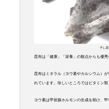
ホタルイカ
ホッキガイ
ポットベリーシーホース
マダラ
マテガイ
ミナミメダカ
ミンククジ
干し昆布
メゴチ
メジナ
メ
昆布は「健康」「栄養」の観点からも優秀
モノノケトンガリサカタザメ
昆布はミネラル（ヨウ素やカルシウム）が
ヤドカリ
ヤマトシマドジ
れています。珍しいところではビタミン類
ユウレイクラゲ
ユカタハ
ヨウ素は甲状腺ホルモンの生成を助け、甲
ラムサール条約
リュウセ