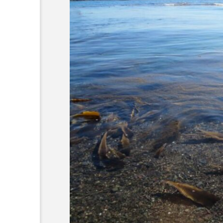
族園が4日間
＜ツバメウオ＞は意外
水族園で夕涼
と美味しい！ “でかい
 夏ならでは
鰭”が特徴的な魚を実際
サカナト編
トも【東京都
に食べてみた
集部
2026.08.05
】
7
かんぱち
わたしと水族館