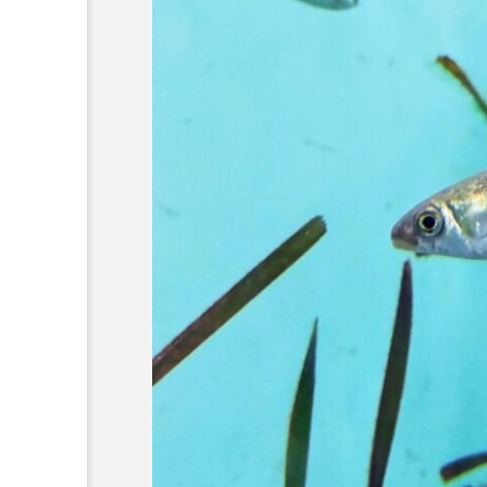
族園が4日間
＜ツバメウオ＞は意外
水族園で夕涼
と美味しい！ “でかい
 夏ならでは
鰭”が特徴的な魚を実際
サカナト編
トも【東京都
に食べてみた
集部
2026.08.05
】
7
かんぱち
わたしと水族館