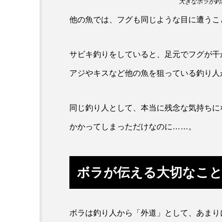
大きなボラが釣れ
ワニ
ワレカラ
下
他の魚では、フグも同じような目に遭うこ
保全
健康
八景島
サビキ釣りをしていると、足元でフグが干
化石
北の大地の水族館
アジやキスなど他の魚を狙っている釣り人
四万十川
四万十川学遊館
地域名
城崎マリンワール
同じ釣り人として、本当に残念な気持ちに
かかってしまっただけなのに……。
奈良県
宍道湖自然館ゴビ
岩手県
市場
市立
ボラが伝える大切なこ
幼魚水族館
広島もとまち
料理
新海生物
新
ボラは釣り人から「外道」として、あまり