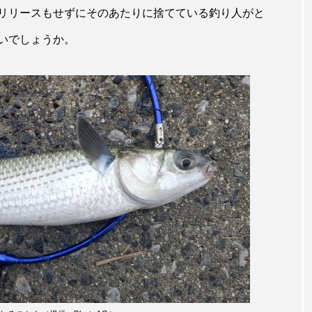
リリースもせずにそのあたりに捨てている釣り人がと
ホッケ
ホテイウオ
ホネガイ
ホホジロザメ
いでしょうか。
マアジ
マイクロプラスチック
マグロ
マス
ミカヅキノエボシ
ミナミギンガメアジ
ミナミヌマエビ
ラ
ムチカラマツ
ムツ
メカジキ
メガロドン
ヌケ
メバル
メンダコ
モクズガニ
モツゴ
モリアオガエル
モンツキハギ
ヤコウガイ
ヤ
ョウ
ヤマトヌマエビ
ヤマメ
ヤミヨキセワタ
タ
ユメタチモドキ
ヨウラククラゲ
ヨコエビ
イクラゲ
レシピ
ロックシュリンプ
ワカサギ