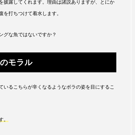
トラフシャコ
トンボ
ドキュメンタリー
ドジョ
を披露してくれます。理由は諸説ありますが、とにか
腹を打ちつけて着水します。
ナンヨウブダイ
ナンヨウマンタ
ニギス
ニシキアナ
ギ
ニジマス
ニセゴイシウツボ
ニフレル
ニ
ングな魚ではないですか？
マズ
ニュウドウカジカ
ヌノサラシ
ヌマガエル
ノロゲンゲ
ハス
ハゼ
ハタタテダイ
人のモラル
ンドウ
ハナシャコ
ハナダイ
ハナビラウオ
ているこちらが辛くなるようなボラの姿を目にするこ
バイオロギング
バショウカジキ
バンドウイルカ
ヒラマサ
ヒラメ
ビワマス
ピラルクー
フィ
フナ
ブックレビュー
ブリ
ブルーカーボン
す。
ベタ
ベニザケ
ベラ
ホウネンエビ