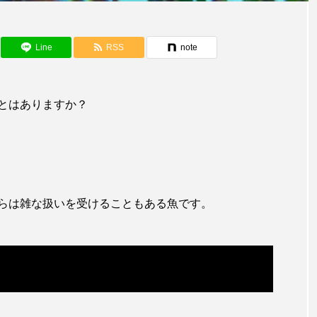
アカザ
アカハタ
アカムツ
アカメ
ア
アジ
アッキガイ
アナゴ
アブラツノザメ
ア
Line
RSS
note
アミメハギ
アメリカザリガニ
アユ
アリアケギバチ
カナゴ
イクラ
イッカク
イトウ
イトヒキア
とはありますか？
イリエワニ
イワナ
インドネシア
ウツボ
ウ
エイ
エゾアイナメ
オオカミウオ
オオグソク
らは雑な扱いを受けることもある魚です。
ョロコマ
オスカー
オタリア
オットセイ
オ
カイギュウ
カイロウドウケツ
カイワリ
カ
カクレクマノミ
カゴカマス
カジカ
カタボシイワシ
カミクラゲ
カレイ
カワウソ
カワハギ