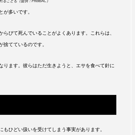
ることも（提供：PhotoAC）
田海中水族館
世界遺産
両生類
交雑
企画
とが多いです。
シーパラダイス
共生
分析
分類
刺胞動物
からびて死んでいることがよくあります。これらは、
北極
医療
南極大陸
同定
名古屋港水
が捨てているのです。
あきついお
四国
四国水族館
図鑑
固有亜種
ド
夏
外来生物
外来種
外来魚
大分
なります。彼らはただ生きようと、エサを食べて針に
ウス
宮古島
寄生
寄生虫
対馬
寿司
しものせき水族館・海響館
干支
干潟
幻魚
と
水族館
形態
微生物
採集
撮影
擬態
潟市
旅行
日本固有種
旬
書籍
未利用
にもひどい扱いを受けてしまう事実があります。