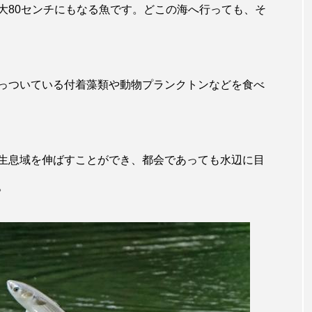
大80センチにもなる魚です。どこの海へ行っても、そ
キジハタ
キス
キチヌ
キヌバリ
キビ
ギンザケ
ギンザメ
クエ
クサガメ
クジラ
っついている付着藻類や動物プランクトンなどを食べ
クルマエビ
クロスジギンポ
クロソイ
クロダイ
グラミー
グルクン
ケブカガニ
ケラ
ケ
コオイムシ
コガタペンギン
コガネスズメダイ
生息域を伸ばすことができ、都会であっても水辺に目
。
コノシロ
コバンザメ
コブシメ
コブダイ
コ
トギンポ
ゴトウタゴガエル
ゴマフアザラシ
ゴリ
サカナアパートメント
サカナブックス
サクラアジ
マス
サケ
サザエ
サツオミシマ
サバ