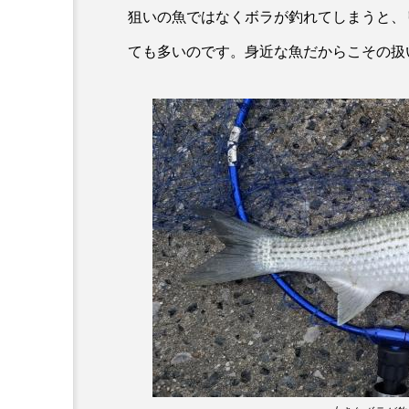
狙いの魚ではなくボラが釣れてしまうと、
ホタルイカ
ホッキガイ
ても多いのです。身近な魚だからこその扱
ポットベリーシーホース
マダラ
マテガイ
ミナミメダカ
ミンククジ
メゴチ
メジナ
メ
モノノケトンガリサカタザメ
ヤドカリ
ヤマトシマドジ
ユウレイクラゲ
ユカタハ
ラムサール条約
リュウセ