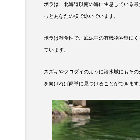
ボラは、北海道以南の海に生息している最
カワムツ
ガラ・ルファ
っとあなたの横で泳いでいます。
キンメダイ
ギギ
ボラは雑食性で、底泥中の有機物や壁にく
クモギンポ
クラゲ
ています。
クロマグロ
グッピー
コイ
コウテイペンギン
スズキやクロダイのように淡水域にもその
を向ければ簡単に見つけることができます
コチ
コトクラゲ
コモレビクラゲ
コモンイ
ゴールデンジェリーフィッシュ
サクラダンゴウオ
サクラ