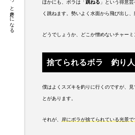
サカナをもっと好きになる
トラフグ
トラフザメ
ほかにも、ボラは「
跳ねる
」という得意芸
く跳ねます。勢いよく水面から飛び出し、
ドチザメ
ナマズ
ニシシマドジョウ
ニジハ
どうでしょうか、どこか憎めないチャーミ
ニホンザリガニ
ニホンナ
ネコザメ
ノコギリダイ
捨てられるボラ 釣り
ハダカゾウクラゲ
ハナゴ
僕はよくスズキを釣りに行くのですが、見
ハブクラゲ
ハリヨ
とがあります。
ヒドラ
ヒメマス
フエフキダイ
フグ
それが、
岸にボラが捨てられている光景で
プランクトン
ヘラヤガラ