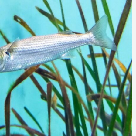
意外と簡単！ 100均で
河川・
買った道具で＜魚のは
点に立
く製＞を作ってみた
ーザ
椎名まさと
みのり
夏休みの自由研究にい
なんで
2026.06.02
かが？
食者”
2026
キーワードから探す
アイゴ
アイナメ
アオウオ
アオザメ