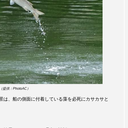
サヨリ
サルシアクラゲ
サルパ
サワガニ
ザトウクジラ
シクリッド
シコロサンゴ
シトウズク
アオガエル
シラウオ
シロウオ
シログチ
シ
ゴガイ
スズキ
スッポン
スナモグリ
スベス
セイウチ
センニンガジ
ソウギョ
ソウダガツ
チ
タイドプール
タカエビ
タカラガイ
タガ
タチウオ
タナゴ
タラバガニ
ダイオウイカ
（提供：PhotoAC）
景は、船の側面に付着している藻を必死にカサカサと
チゴガニ
チヌ
チョウクラゲ
チョウザメ
イ
テナガエビ
デンキウナギ
トゲウオ
トド