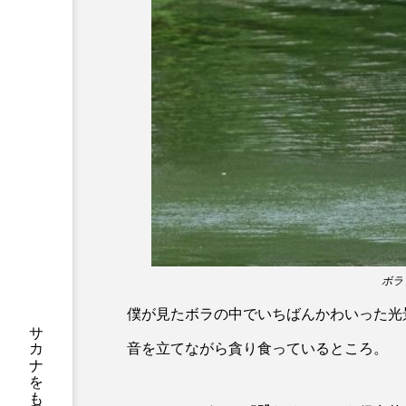
サブカルチャー
サメ
サンマ
サーモン
シャコガイ
シュレーゲル
ジンベエザメ
スクミリン
スルメイカ
ズワイガニ
ソラスズメダイ
タイコウ
タコクラゲ
タコブネ
ボラ
僕が見たボラの中でいちばんかわいった光
ダイサギ
ダンゴウオ
音を立てながら貪り食っているところ。
チンアナゴ
ツキヒハナダ