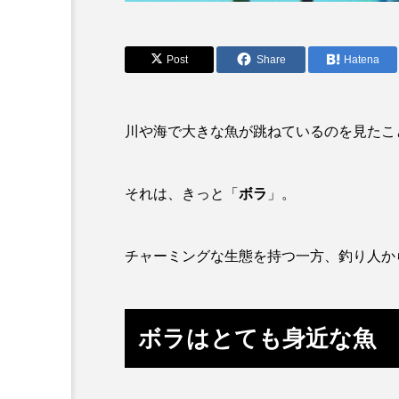
アカカサゴ
アカクラゲ
アザアシ
アシカ
Post
Share
Hatena
アマゴ
アマダイ
アンコウ
イカ
イ
川や海で大きな魚が跳ねているのを見たこ
イモリ
イラスト
それは、きっと「
ボラ
」。
ウマヅラハギ
ウミウシ
チャーミングな生態を持つ一方、釣り人か
オオサンショウウオ
オシ
オーストラリア
カイエビ
ボラはとても身近な魚
カガミガイ
カキ
カブトエビ
カブトクラゲ