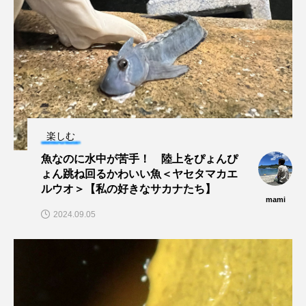
ヤマトヌマエビ
ヤマメ
ヤミヨキセワタ
ユウゼン
ユウレイクラゲ
ユカタハタ
ユメタチモドキ
ヨウラククラゲ
ヨコエビ
ヨツメウオ
ラブカ
ラムサール条約
楽しむ
魚なのに水中が苦手！ 陸上をぴょんぴ
リュウセイクラゲ
レシピ
ょん跳ね回るかわいい魚＜ヤセタマカエ
ルウオ＞【私の好きなサカナたち】
ロックシュリンプ
ワカサギ
ワカメ
mami
2024.09.05
ワタカ
ワニ
ワレカラ
下田海中水族館
世界遺産
両生類
交雑
企画
伝承
伝統料理