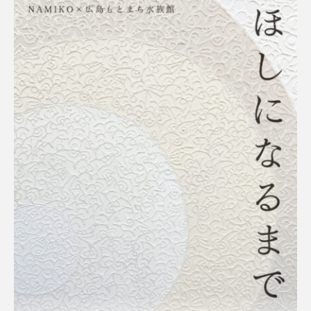
カブトエビ
カブトクラゲ
カミクラゲ
カレイ
カワウソ
カワハギ
カワバタモロコ
カワムツ
ガラ・ルファ
キジハタ
キス
キチヌ
キヌバリ
キビナゴ
キュウリエソ
キンメダイ
ギギ
ギンザケ
ギンザメ
クエ
クサガメ
クジラ
クニマス
クマノミ
クモギンポ
クラゲ
クルマエビ
クロスジギンポ
クロソイ
クロダイ