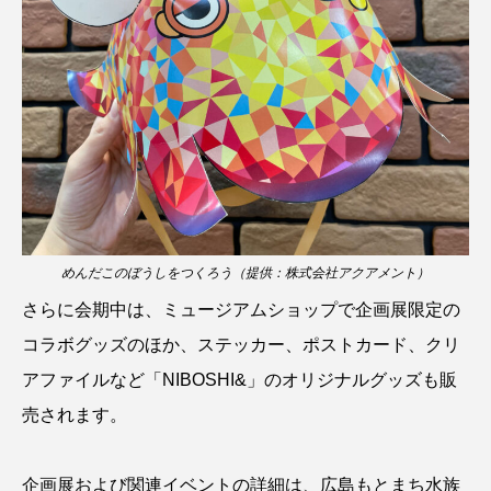
シコロサンゴ
シトウズクラゲ
シマハギ
シャコガイ
シュレーゲルアオガエル
シラウオ
シロウオ
シログチ
シロザケ
シロワニ
ジンベエザメ
スクミリンゴガイ
スズキ
スッポン
めんだこのぼうしをつくろう（提供：株式会社アクアメント）
さらに会期中は、ミュージアムショップで企画展限定の
スナモグリ
スベスベマンジュウガニ
コラボグッズのほか、ステッカー、ポストカード、クリ
スルメイカ
ズワイガニ
セイウチ
アファイルなど「NIBOSHI&」のオリジナルグッズも販
売されます。
センニンガジ
ソウギョ
ソウダガツオ
ソトオリイワシ
ソラスズメダイ
企画展および関連イベントの詳細は、
広島もとまち水族