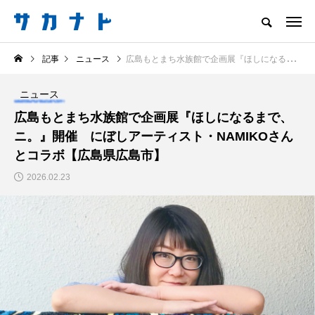
サカナをもっと好きになる
記事
ニュース
広島もとまち水族館で企画展『ほしになるまで、ニ。』開催 にぼしアーティスト・NAMIKOさんとコラボ【広島県広島市】
知る
食べる
楽しむ
創る
ニュース
注目記事
広島もとまち水族館で企画展『ほしになるまで、
サカナを知ろう
ニ。』開催 にぼしアーティスト・NAMIKOさん
食べる
創る
とコラボ【広島県広島市】
2026.02.23
＜ツバメウオ＞は意外
意外と簡単！ 100均で
と美味しい！ “でかい
買った道具で＜魚のは