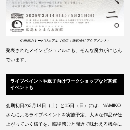
クロツラヘラサギ
クロマグロ
グッピー
グラミー
グルクン
ケブカガニ
ケラ
ケープペンギン
ゲンゴロウ
コイ
企画展のキービジュアル（提供：株式会社アクアメント）
発表されたメインビジュアルにも、そんな魔力がにじん
コウテイペンギン
コオイムシ
でいます。
コガタペンギン
コガネスズメダイ
コクチバス
コクレン
コチ
ライブペイントや親子向けワークショップなど関連
イベントも
コトクラゲ
コノシロ
コバンザメ
会期初日の3月14日（土）と15日（日）には、NAMIKO
コブシメ
コブダイ
コメツキガニ
さんによるライブペイントを実施予定。大きな作品が仕
コモレビクラゲ
コモンイトギンポ
上がっていく様子を、臨場感ごと間近で味わえる機会に