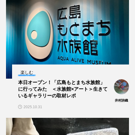
マテガイ
ミカヅキノエボシ
ミナミギンガメアジ
ミナミヌマエビ
ミナミハタンポ
ミナミメダカ
ミンククジラ
ムチカラマツ
ムツ
メカジキ
メガロドン
メギス
楽しむ
メコン川
メゴチ
メジナ
メヌケ
本日オープン！「広島もとまち水族館」
に行ってみた ＜水族館×アート＞生きて
メバル
メンダコ
モクズガニ
モツゴ
いるギャラリーの取材レポ
井村詩織
モノノケトンガリサカタザメ
モリアオガエル
2025.10.31
モンツキハギ
ヤコウガイ
ヤゴ
ヤッコ
ヤドカリ
ヤマトシマドジョウ