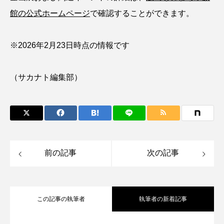
館の公式ホームページ
で確認することができます。
タイコウチ
タイドプール
タカエビ
タカラガイ
タガメ
タコ
タコクラゲ
※2026年2月23日時点の情報です
タコブネ
タチウオ
タナゴ
（サカナト編集部）
タラバガニ
ダイオウイカ
ダイオウカサゴ
ダイサギ
ダンゴウオ
チゴガニ
チヌ
チョウクラゲ
チョウザメ
前の記事
次の記事
チリメンモンスター
チンアナゴ
ツキヒハナダイ
テナガエビ
デンキウナギ
この記事の執筆者
執筆者の新着記事
トゲウオ
トド
トラウツボ
トラフグ