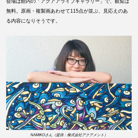
会場は館内の「アクアアライブギャラリー」で、観覧は
アッキガイ
アナゴ
アブラツノザメ
無料。原画・複製画あわせて115点が並ぶ、見応えのあ
る内容になりそうです。
アブラボテ
アマガエル
アマゴ
アマダイ
アミメハギ
アメリカザリガニ
アユ
アリアケギバチ
アリゲーターガー
アンコウ
イカ
イカナゴ
イクラ
イッカク
イトウ
イトヒキアジ
イトヨリダイ
イモリ
イラスト
イリエワニ
イワナ
インドネシア
ウツボ
ウナギ
ウバザメ
NAMIKOさん（提供：株式会社アクアメント）