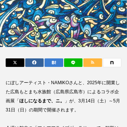
鰭”が特徴的な魚を実
く製＞を作ってみた
際に食べてみた
夏休みの自由研究にい
ト
椎名まさ
みのり
かが？
と
2026.06.02
2026.08.05
キーワードから探す
おばま水族館
かんぱち
わたしと水族館
アイゴ
アイナメ
アオウオ
アオザメ
アオリイカ
アカアジ
アカカサゴ
にぼしアーティスト・NAMIKOさんと、2025年に開業し
た広島もとまち水族館（広島県広島市）によるコラボ企
アカクラゲ
アカザ
アカハタ
画展「
ほしになるまで、ニ。
」が、3月14日（土）～5月
アカムツ
アカメ
アクアリウム
31日（日）の期間で開催されます。
アサヒガニ
アザアシ
アシカ
アジ