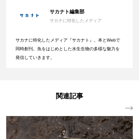
大学生が「好き」という熱量だけで作っ
2026.08.08
トラフザメ
トラフシャコ
トンボ
サカナト編集部
ドキュメンタリー
ドジョウ
ドスイカ
サカナに特化したメディア
自由研究にもぴったり！ 学研が＜カブト
2026.08.08
た水族館 オープンの経緯と運営の裏側
ドチザメ
ナマズ
ナンヨウブダイ
サカナに特化したメディア『サカナト』。本とWebで
葛西臨海水族園が4日間限定の「水族園で
2026.08.07
ガニの飼育キット＞を発売 子どもたち
同時創刊。魚をはじめとした水生生物の多様な魅力を
＜連載：わたしと水族館＞
ナンヨウマンタ
ニギス
ニシキアナゴ
発信していきます。
ニシキフウライウオ
ニシシマドジョウ
夕涼み」開催 夏ならではのイベントも
と1年かけて共同開発
ニジハギ
ニジマス
ニセゴイシウツボ
【東京都江戸川区】
ニフレル
ニホンカワウソ
ニホンザリガニ
関連記事

ニホンナマズ
ニュウドウカジカ
ヌノサラシ
ヌマガエル
ヌマムツ
ネコギギ
ネコザメ
ノコギリダイ