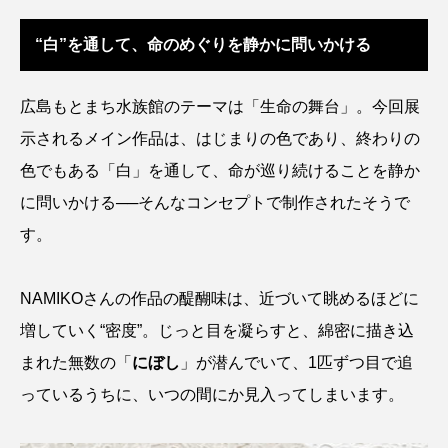
ウマヅラハギ
ウミウシ
エイ
“白”を通して、命のめぐりを静かに問いかける
エゾアイナメ
エッセイ
オオカミウオ
広島もとまち水族館のテーマは「生命の舞台」。今回展
オオグソクムシ
オオサンショウウオ
示されるメイン作品は、はじまりの色であり、終わりの
オショロコマ
オスカー
オタリア
色でもある「白」を通して、命が巡り続けることを静か
に問いかける──そんなコンセプトで制作されたそうで
オットセイ
オニヒトデ
オワンクラゲ
す。
オーストラリア
カイエビ
カイギュウ
NAMIKOさんの作品の醍醐味は、近づいて眺めるほどに
カイロウドウケツ
カイワリ
増していく“密度”。じっと目を凝らすと、綿密に描き込
カエルアンコウ
カガミガイ
カキ
まれた無数の「
にぼし
」が潜んでいて、1匹ずつ目で追
っているうちに、いつの間にか見入ってしまいます。
カクレクマノミ
カゴカマス
カジカ
カタボシイワシ
カツオ
カニ