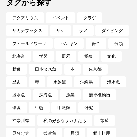
タグから探す
深海
深海生物
深海魚
アクアリウム
イベント
クラゲ
渋川マリン水族館
渓流
湖
湿地
サカナブックス
サケ
サメ
ダイビング
漁業
漁港
漫画
灯台
フィールドワーク
ペンギン
保全
分類
無脊椎動物
熱帯魚
牡蠣
特徴
北海道
学習
展示
採集
文化
琵琶湖博物館
環境
環境保全
新種
日本淡水魚
本
東京都
歴史
毒
水族館
沖縄県
海水魚
生きた化石
生態
生態系
生物多様性
淡水魚
深海魚
漁業
無脊椎動物
産卵
田んぼ
甲殻類
発酵食品
環境
生態
甲殻類
研究
白身魚
相模川
磯
磯焼け
神奈川県
私の好きなサカナたち
繁殖
磯遊び
神戸須磨シーワールド
見分け方
観賞魚
貝類
郷土料理