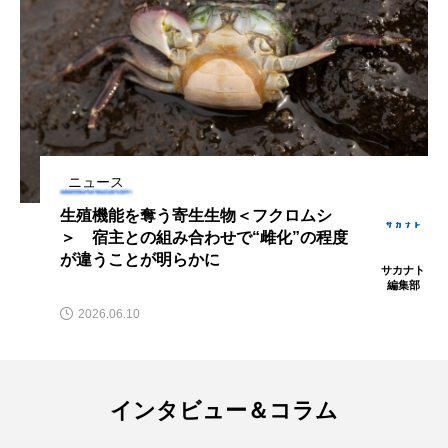
ノロゲンゲ
ハス
ハゼ
ハタタテダイ
ハタハタ
ハダカゾウクラゲ
ハナゴンドウ
ハナシャコ
ハナダイ
ハナビラウオ
ニュース
ハナミノカサゴ
ハブクラゲ
ハリヨ
生殖機能を奪う寄生生物＜フクロムシ
＞ 宿主との組み合わせで“雌化”の程度
バイオロギング
バショウカジキ
が違うことが明らかに
サカナト
バンドウイルカ
ヒゲソリダイ
ヒゲダイ
編集部
2026.06.10
ヒドラ
ヒメマス
ヒラマサ
ヒラメ
ビワマス
ピラルクー
フィールド
インタビュー＆コラム
フエダイ
フエフキダイ
フグ
フナ