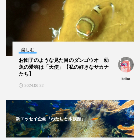
保全
健康
八景島シーパラダイス
共生
分析
分類
刺胞動物
剥製
動物園
化石
北の大地の水族館
楽しむ
北極
医療
南極大陸
同定
お団子のような見た目のダンゴウオ 幼
魚の愛称は「天使」【私の好きなサカナ
名古屋港水族館
哺乳類
商品
たち】
keiko
四万十川
四万十川学遊館あきついお
四国
2024.06.22
四国水族館
図鑑
固有亜種
固有種
在来生物
地域名
城崎マリンワールド
新エッセイ企画『わたしと水族館』
夏
外来生物
外来種
外来魚