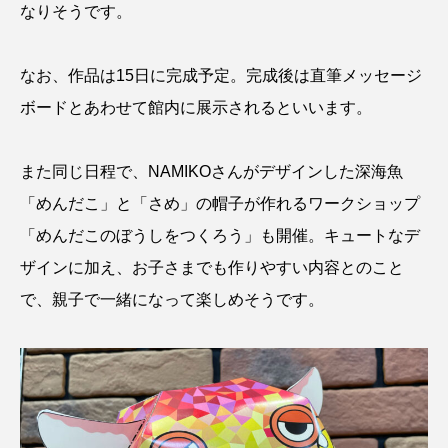
なりそうです。
ゴトウタゴガエル
ゴマフアザラシ
ゴリ
ゴンズイ
ゴールデンジェリーフィッシュ
なお、作品は15日に完成予定。完成後は直筆メッセージ
ボードとあわせて館内に展示されるといいます。
サカナアパートメント
サカナブックス
サクラアジ
サクラエビ
サクラダンゴウオ
また同じ日程で、NAMIKOさんがデザインした深海魚
「めんだこ」と「さめ」の帽子が作れるワークショップ
サクラマス
サケ
サザエ
「めんだこのぼうしをつくろう」も開催。キュートなデ
サツオミシマ
サバ
サビウツボ
ザインに加え、お子さまでも作りやすい内容とのこと
で、親子で一緒になって楽しめそうです。
サブカルチャー
サメ
サヨリ
サルシアクラゲ
サルパ
サワガニ
サンゴ
サンショウウオ
サンマ
サーモン
ザトウクジラ
シクリッド