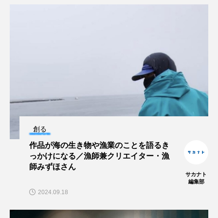
ブックレビュー
ブリ
ブルーカーボン
プライドフィッシュ
プランクトン
ヘラヤガラ
ベタ
ベニザケ
ベラ
ホウネンエビ
ホウボウ
ホタテ
ホタルイカ
ホッキガイ
ホッケ
創る
ホテイウオ
ホネガイ
ホホジロザメ
作品が海の生き物や漁業のことを語るき
ホヤ
ホンモロコ
ポットベリーシーホース
っかけになる／漁師兼クリエイター・漁
師みずほさん
サカナト
マアジ
マイクロプラスチック
マグロ
編集部
2024.09.18
マス
マダイ
マダコ
マダラ