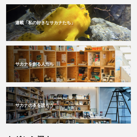
未利用魚
未来館
東京湾
栄養
連載「私の好きなサカナたち」
桂浜水族館
梅雨
棘皮動物
横浜開運水族館
正月
歴史
死滅回遊魚
水
水族館
水族館人
サカナを創る人たち
水槽
水生昆虫
水生生物
汽水域
河川
沼津港深海水族館
法律
海
海きらら
海水魚
海洋
海洋環境
サカナの本を読もう
海獣
海綿動物
海藻
海遊館
海鳥
液浸標本
淀川
淡水魚