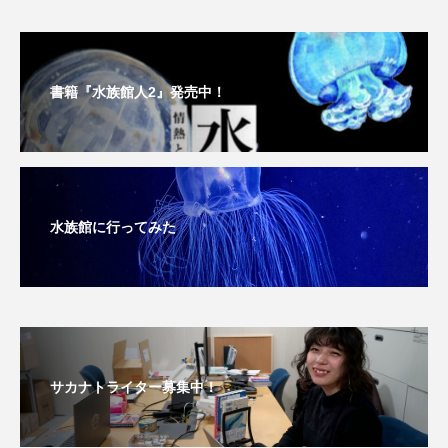
大分県
天然記念物
奈良県
宍道湖自然館ゴビウス
宮古島
寄生
書籍『水族館人2』発売中！
寄生虫
対馬
寿司
小樽
屈斜路湖
岩手県
市場
市立しものせき水族館・海響館
干支
干潟
水族館に行ってみた
幻魚
幼体
幼生
幼魚
幼魚水族館
広島もとまち水族館
形態
微生物
採集
撮影
擬態
文化
サカナトライター募集中！
文学
料理
新海生物
新潟市
旅行
日本固有種
旬
書籍