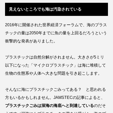
ウマヅラハギ
ウミウシ
エイ
見えないところでも海は汚染されている
エゾアイナメ
オオカミウオ
2016年に開催された世界経済フォーラムで、海のプラス
オオグソクムシ
オオサンショウウオ
チックの量は2050年までに魚の量を上回るだろうという
オショロコマ
オスカー
オタリア
衝撃的な発表がありました。
オットセイ
オニヒトデ
オワンクラゲ
プラスチックは自然分解がされません。大きさが5ミリ
オーストラリア
カイエビ
カイギュウ
以下になった「マイクロプラスチック」は海に堆積して
生物の生態系や人体へ大きな問題を引き起こします。
カイロウドウケツ
カイワリ
カエルアンコウ
カガミガイ
カキ
そんなに海にプラスチックごみってある？ と思われる
方もいるかもしれません。JAMSTECの記事によると、
カクレクマノミ
カゴカマス
カジカ
プラスチックごみは深海の海底へと到達している
のだそ
カタボシイワシ
カツオ
カニ