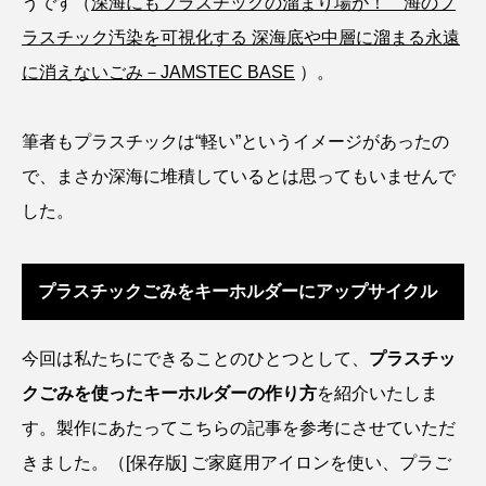
うです（
深海にもプラスチックの溜まり場が！ 海のプ
ラスチック汚染を可視化する 深海底や中層に溜まる永遠
カブトエビ
カブトクラゲ
カミクラゲ
に消えないごみ－JAMSTEC BASE
）。
カレイ
カワウソ
カワハギ
筆者もプラスチックは“軽い”というイメージがあったの
カワバタモロコ
カワムツ
ガラ・ルファ
で、まさか深海に堆積しているとは思ってもいませんで
キジハタ
キス
キチヌ
キヌバリ
した。
キビナゴ
キュウリエソ
キンメダイ
プラスチックごみをキーホルダーにアップサイクル
ギギ
ギンザケ
ギンザメ
クエ
今回は私たちにできることのひとつとして、
プラスチッ
クサガメ
クジラ
クニマス
クマノミ
クごみを使ったキーホルダーの作り方
を紹介いたしま
クモギンポ
クラゲ
クルマエビ
す。製作にあたってこちらの記事を参考にさせていただ
きました。（
[保存版] ご家庭用アイロンを使い、プラご
クロスジギンポ
クロソイ
クロダイ