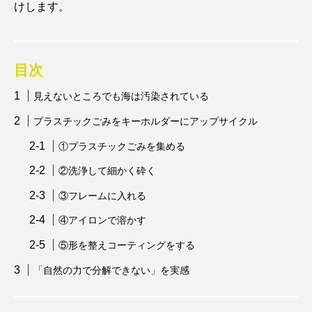
けします。
アッキガイ
アナゴ
アブラツノザメ
アブラボテ
アマガエル
アマゴ
目次
アマダイ
アミメハギ
アメリカザリガニ
見えないところでも海は汚染されている
プラスチックごみをキーホルダーにアップサイクル
アユ
アリアケギバチ
アリゲーターガー
①プラスチックごみを集める
アンコウ
イカ
イカナゴ
イクラ
②洗浄して細かく砕く
イッカク
イトウ
イトヒキアジ
③フレームに入れる
④アイロンで溶かす
イトヨリダイ
イモリ
イラスト
⑤形を整えコーティングをする
イリエワニ
イワナ
インドネシア
「自然の力で分解できない」を実感
ウツボ
ウナギ
ウバザメ