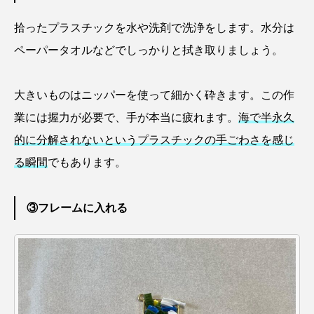
トラフザメ
トラフシャコ
トンボ
拾ったプラスチックを水や洗剤で洗浄をします。水分は
ドキュメンタリー
ドジョウ
ドスイカ
ペーパータオルなどでしっかりと拭き取りましょう。
ドチザメ
ナマズ
ナンヨウブダイ
大きいものはニッパーを使って細かく砕きます。この作
ナンヨウマンタ
ニギス
ニシキアナゴ
業には握力が必要で、手が本当に疲れます。
海で半永久
的に分解されないというプラスチックの手ごわさを感じ
ニシキフウライウオ
ニシシマドジョウ
る瞬間
でもあります。
ニジハギ
ニジマス
ニセゴイシウツボ
③フレームに入れる
ニフレル
ニホンカワウソ
ニホンザリガニ
ニホンナマズ
ニュウドウカジカ
ヌノサラシ
ヌマガエル
ヌマムツ
ネコギギ
ネコザメ
ノコギリダイ