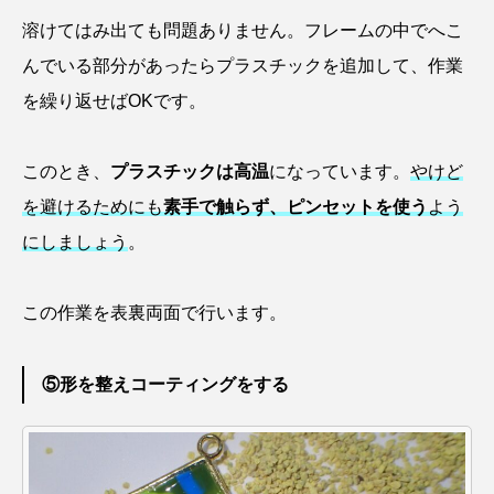
マテガイ
ミカヅキノエボシ
溶けてはみ出ても問題ありません。フレームの中でへこ
んでいる部分があったらプラスチックを追加して、作業
ミナミギンガメアジ
ミナミヌマエビ
を繰り返せばOKです。
ミナミハタンポ
ミナミメダカ
このとき、
プラスチックは高温
になっています。
やけど
ミンククジラ
ムチカラマツ
ムツ
を避けるためにも
素手で触らず、ピンセットを使う
よう
メカジキ
メガロドン
メギス
にしましょう
。
メコン川
メゴチ
メジナ
メヌケ
この作業を表裏両面で行います。
メバル
メンダコ
モクズガニ
モツゴ
⑤形を整えコーティングをする
モノノケトンガリサカタザメ
モリアオガエル
モンツキハギ
ヤコウガイ
ヤゴ
ヤッコ
ヤドカリ
ヤマトシマドジョウ