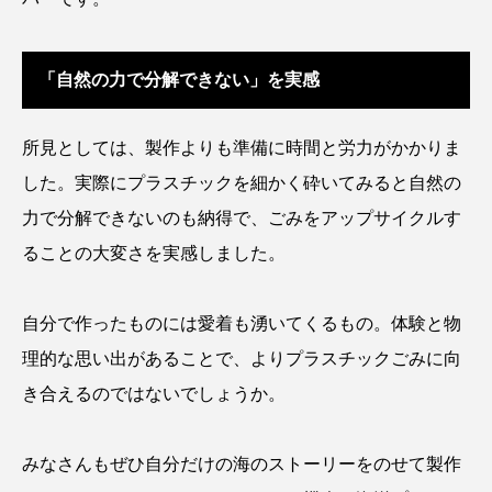
保全
健康
八景島シーパラダイス
「自然の力で分解できない」を実感
共生
分析
分類
刺胞動物
剥製
動物園
化石
北の大地の水族館
所見としては、製作よりも準備に時間と労力がかかりま
した。実際にプラスチックを細かく砕いてみると自然の
北極
医療
南極大陸
同定
力で分解できないのも納得で、ごみをアップサイクルす
名古屋港水族館
哺乳類
商品
ることの大変さを実感しました。
四万十川
四万十川学遊館あきついお
四国
自分で作ったものには愛着も湧いてくるもの。体験と物
四国水族館
図鑑
固有亜種
固有種
理的な思い出があることで、よりプラスチックごみに向
き合えるのではないでしょうか。
在来生物
地域名
城崎マリンワールド
夏
外来生物
外来種
外来魚
みなさんもぜひ自分だけの海のストーリーをのせて製作