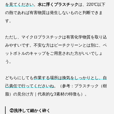
を見てください
。
水に浮くプラスチック
は、220℃以下
タイコウチ
タイドプール
タカエビ
の熱であれば有害物質は発生しないものと判断できま
タカラガイ
タガメ
タコ
タコクラゲ
す。
タコブネ
タチウオ
タナゴ
ただし、マイクロプラスチックは有害化学物質を取り込
タラバガニ
ダイオウイカ
ダイオウカサゴ
みやすいです。不安な方はビーチクリーンとは別に、ペ
ットボトルのキャップをご用意された方がいいでしょ
ダイサギ
ダンゴウオ
チゴガニ
チヌ
う。
チョウクラゲ
チョウザメ
どちらにしても
作業する場所は換気をしっかりとし、自
チリメンモンスター
チンアナゴ
己責任で行ってくださいね
。（参考：
プラスチック（樹
ツキヒハナダイ
テナガエビ
デンキウナギ
脂）の見分け方｜代表的な3素材の特徴も
）。
トゲウオ
トド
トラウツボ
トラフグ
②洗浄して細かく砕く