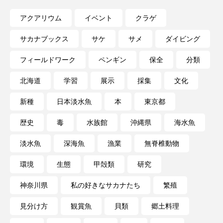
アクアリウム
イベント
クラゲ
サカナブックス
サケ
サメ
ダイビング
フィールドワーク
ペンギン
保全
分類
北海道
学習
展示
採集
文化
新種
日本淡水魚
本
東京都
歴史
毒
水族館
沖縄県
海水魚
淡水魚
深海魚
漁業
無脊椎動物
環境
生態
甲殻類
研究
神奈川県
私の好きなサカナたち
繁殖
見分け方
観賞魚
貝類
郷土料理