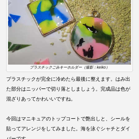
ヤマトヌマエビ
ヤマメ
ヤミヨキセワタ
ユウゼン
ユウレイクラゲ
ユカタハタ
ユメタチモドキ
ヨウラククラゲ
ヨコエビ
ヨツメウオ
ラブカ
ラムサール条約
プラスチックごみキーホルダー（撮影：keiko）
リュウセイクラゲ
レシピ
プラスチックが完全に冷めたら最後に整えます。はみ出
た部分はニッパーで切り落としましょう。完成品は色が
ロックシュリンプ
ワカサギ
ワカメ
混ざりあってかわいいですね。
ワタカ
ワニ
ワレカラ
今回はマニキュアのトップコートで艶出しと、シールを
下田海中水族館
世界遺産
両生類
貼ってアレンジをしてみました。海を泳ぐシャチとダイ
交雑
企画
伝承
伝統料理
バーです。