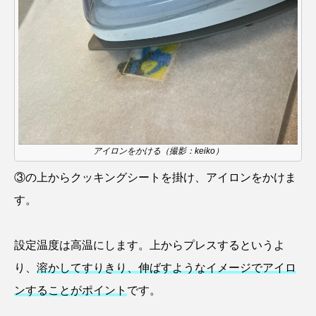
ブックレビュー
ブリ
ブルーカーボン
プライドフィッシュ
プランクトン
ヘラヤガラ
ベタ
ベニザケ
ベラ
ホウネンエビ
ホウボウ
ホタテ
アイロンをかける（撮影：keiko）
ホタルイカ
ホッキガイ
ホッケ
③の上からクッキングシートを掛け、アイロンをかけま
ホテイウオ
ホネガイ
ホホジロザメ
す。
ホヤ
ホンモロコ
ポットベリーシーホース
設定温度は高温にします。上からプレスするというよ
マアジ
マイクロプラスチック
マグロ
り、
溶かしてすりきり、伸ばすようなイメージでアイロ
ンすることがポイント
です。
マス
マダイ
マダコ
マダラ