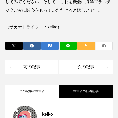
してみてください。そして、これを機会に海洋プラスチ
大分県
天然記念物
奈良県
ックごみに関心をもっていただけると嬉しいです。
宍道湖自然館ゴビウス
宮古島
寄生
（サカナトライター：keiko）
寄生虫
対馬
寿司
小樽
屈斜路湖
岩手県
市場
市立しものせき水族館・海響館
干支
干潟
前の記事
次の記事
幻魚
幼体
幼生
幼魚
幼魚水族館
広島もとまち水族館
形態
この記事の執筆者
執筆者の新着記事
微生物
採集
撮影
擬態
文化
文学
料理
新海生物
新潟市
ママダイバーが考える育児とダイビング
2025.01.08
keiko
旅行
日本固有種
旬
書籍