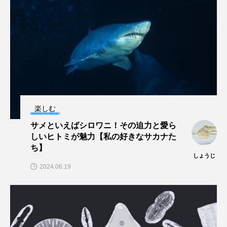
私の好きなサカナたち
稚魚
絶滅危惧種
絶滅種
繁殖
繫殖
美ら海水族館
美容
群馬県
耳石
脊索動物
自然
自然保護
自由研究
葛西臨海公園
葛西臨海水族園
藻場
楽しむ
サメといえばシロワニ！その迫力と愛ら
藻類
見分け方
観察
調査
しいヒトミが魅力【私の好きなサカナた
ち】
調理
論文
貝
賀露かにっこ館
しょうじ
2024.06.19
資源
赤潮
足摺海洋館SATOUMI
軟体動物
軟骨魚類
近畿大学
進化
郷土料理
酒
釣り
鑑賞魚