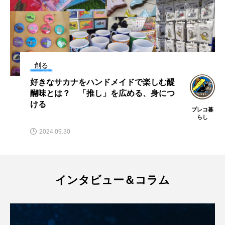
深海
深海生物
深海魚
渋川マリン水族館
渓流
湖
湿地
漁業
漁港
漫画
灯台
創る
好きなサカナをハンドメイドで楽しむ醍
無脊椎動物
熱帯魚
牡蠣
特徴
醐味とは？ 「推し」を広める、身につ
ける
プレコ暮
琵琶湖博物館
環境
環境保全
らし
2024.09.30
生きた化石
生態
生態系
生物多様性
産卵
田んぼ
甲殻類
発酵食品
インタビュー＆コラム
白身魚
相模川
磯
磯焼け
磯遊び
神戸須磨シーワールド