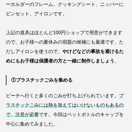
ーホルダーのフレーム、クッキングシート、ニッパーに
ゴトウタゴガエル
ゴマフアザラシ
ゴリ
ピンセット、アイロンです。
ゴンズイ
ゴールデンジェリーフィッシュ
上記の道具はほとんど100円ショップで用意ができます
サカナアパートメント
サカナブックス
ので、お子様への夏休みの宿題の候補にも最適です。た
サクラアジ
サクラエビ
サクラダンゴウオ
だしアイロンを使うので、
やけどなどの事故を避けるた
めにもお子様は保護者の方と一緒に制作しましょう
。
サクラマス
サケ
サザエ
サツオミシマ
サバ
サビウツボ
①プラスチックごみを集める
サブカルチャー
サメ
サヨリ
ビーチへ行くと多くのごみが打ち上げられています。
プ
サルシアクラゲ
サルパ
サワガニ
ラスチックごみには熱を加えてはいけないものもあるの
で、注意が必要
です。今回はペットボトルのキャップを
サンゴ
サンショウウオ
サンマ
中心に集めてみました。
サーモン
ザトウクジラ
シクリッド