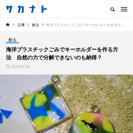
サカナをもっと好きになる
記事
創る
海洋プラスチックごみでキーホルダーを作る方法 自然の力で分解できないのも納得？
知る
食べる
楽しむ
創る
創る
注目記事
海洋プラスチックごみでキーホルダーを作る方
サカナを知ろう
法 自然の力で分解できないのも納得？
食べる
創る
2024.07.03
＜ツバメウオ＞は意外
意外と簡単！ 100均で
と美味しい！ “でかい
買った道具で＜魚のは