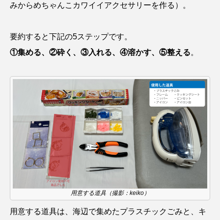
みからめちゃんこカワイイアクセサリーを作る
）。
クロツラヘラサギ
クロマグロ
グッピー
要約すると下記の5ステップです。
グラミー
グルクン
ケブカガニ
ケラ
①集める、②砕く、③入れる、④溶かす、⑤整える
。
ケープペンギン
ゲンゴロウ
コイ
コウテイペンギン
コオイムシ
コガタペンギン
コガネスズメダイ
コクチバス
コクレン
コチ
コトクラゲ
コノシロ
コバンザメ
コブシメ
コブダイ
コメツキガニ
用意する道具（撮影：keiko）
コモレビクラゲ
コモンイトギンポ
用意する道具は、海辺で集めたプラスチックごみと、キ