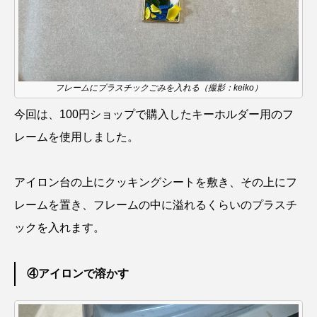
ノロゲンゲ
ハス
ハゼ
ハタタテダイ
ハタハタ
ハダカゾウクラゲ
ハナゴンドウ
フレームにプラスチックごみを入れる（撮影：keiko）
ハナシャコ
ハナダイ
ハナビラウオ
今回は、100円ショップで購入したキーホルダー用のフ
ハナミノカサゴ
ハブクラゲ
ハリヨ
レームを使用しました。
バイオロギング
バショウカジキ
アイロン台の上にクッキングシートを敷き、その上にフ
バンドウイルカ
ヒゲソリダイ
ヒゲダイ
レームを置き、フレームの中に溢れるくらいのプラスチ
ックを入れます。
ヒドラ
ヒメマス
ヒラマサ
ヒラメ
ビワマス
ピラルクー
フィールド
④アイロンで溶かす
フエダイ
フエフキダイ
フグ
フナ