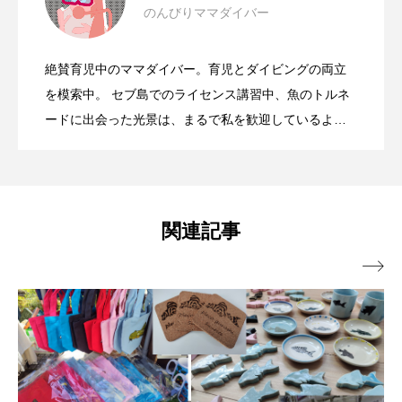
のんびりママダイバー
海に生息するナマズの仲間＜ゴンズイ
2024.08.04
の両立 シュモクザメの＜ハンマーリバ
未利用魚
未来館
東京湾
栄養
絶賛育児中のママダイバー。育児とダイビングの両立
桂浜水族館
梅雨
棘皮動物
進化の過程で貝殻を捨てた＜タコ＞ 生
2024.07.30
＞ きょうだいで集まるゴンズイ玉の秘
を模索中。 セブ島でのライセンス講習中、魚のトルネ
ー＞が見たい！
ードに出会った光景は、まるで私を歓迎しているよう
横浜開運水族館
正月
歴史
で私のダイビング人生の中でも忘れられない瞬間で
態＆体の作りやイカとの違いとは？
密とは？
す。 夢は子どもと一緒に潜ること。 生き物たちの魅力
死滅回遊魚
水
水族館
水族館人
や取り巻く環境などをお伝えします。
水槽
水生昆虫
水生生物
汽水域
関連記事
河川
沼津港深海水族館
法律
海

海きらら
海水魚
海洋
海洋環境
海獣
海綿動物
海藻
海遊館
海鳥
液浸標本
淀川
淡水魚