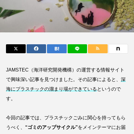
鰭”が特徴的な魚を実
く製＞を作ってみた
際に食べてみた
夏休みの自由研究にい
ト
椎名まさ
みのり
かが？
と
2026.06.02
2026.08.05
キーワードから探す
かんぱち
わたしと水族館
アイゴ
JAMSTEC（海洋研究開発機構）の運営する情報サイト
アイナメ
アオウオ
アオザメ
で興味深い記事を見つけました。その記事によると、
深
アオリイカ
アカアジ
アカカサゴ
海にプラスチックの溜まり場ができている
というので
す。
アカクラゲ
アカザ
アカハタ
アカムツ
アカメ
アクアリウム
今回の記事では、プラスチックごみに関心を持ってもら
うべく、
“ゴミのアップサイクル”
をメインテーマにお届
アサヒガニ
アザアシ
アシカ
アジ