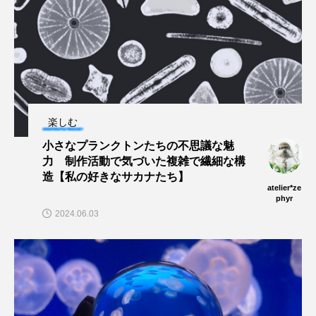
長崎ペンギン水族館
開発
雑貨
雷魚
青森県
頭足類
食中毒
食文化
飼育
骨
高知県
魚介類
魚卵
楽しむ
魚食
鯛の鯛
鯨類
鰭脚類
小さなプランクトンたちの不思議な魅
力 制作活動で気づいた複雑で繊細な構
鳥羽水族館
鴨川シーワールド
造【私の好きなサカナたち】
atelier*ze
phyr
2024.06.03