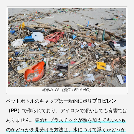
シコロサンゴ
シトウズクラゲ
シマハギ
シャコガイ
シュレーゲルアオガエル
シラウオ
シロウオ
シログチ
シロザケ
シロワニ
ジンベエザメ
スクミリンゴガイ
スズキ
スッポン
スナモグリ
スベスベマンジュウガニ
海岸のゴミ（提供：PhotoAC）
スルメイカ
ズワイガニ
セイウチ
ペットボトルのキャップは一般的に
ポリプロピレン
（PP）
で作られており、アイロンで溶かしても有害では
センニンガジ
ソウギョ
ソウダガツオ
ありません。
集めたプラスチックが熱を加えてもいいも
ソトオリイワシ
ソラスズメダイ
のかどうかを見分ける方法は、水につけて浮くかどうか