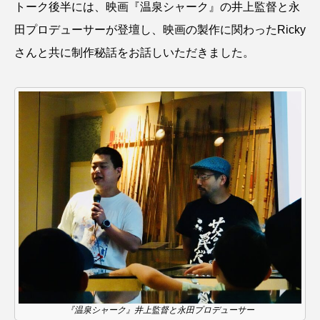
トーク後半には、映画『温泉シャーク』の井上監督と永
田プロデューサーが登壇し、映画の製作に関わったRicky
ヤマトヌマエビ
ヤマメ
ヤミヨキセワタ
さんと共に制作秘話をお話しいただきました。
ユウゼン
ユウレイクラゲ
ユカタハタ
ユメタチモドキ
ヨウラククラゲ
ヨコエビ
ヨツメウオ
ラブカ
ラムサール条約
リュウセイクラゲ
レシピ
ロックシュリンプ
ワカサギ
ワカメ
ワタカ
ワニ
ワレカラ
下田海中水族館
世界遺産
両生類
交雑
企画
伝承
伝統料理
『温泉シャーク』井上監督と永田プロデューサー