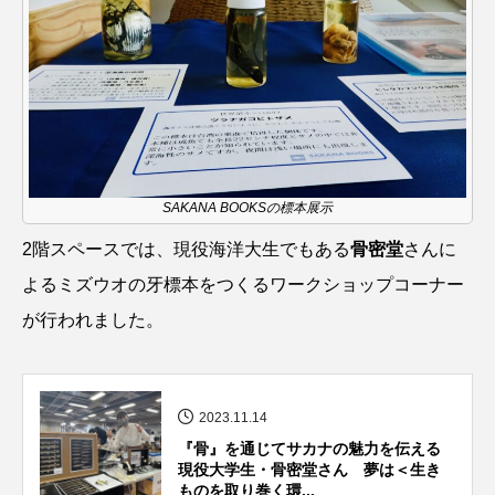
シコロサンゴ
シトウズクラゲ
シマハギ
シャコガイ
シュレーゲルアオガエル
シラウオ
シロウオ
シログチ
SAKANA BOOKSの標本展示
シロザケ
シロワニ
ジンベエザメ
2階スペースでは、現役海洋大生でもある
骨密堂
さんに
スクミリンゴガイ
スズキ
スッポン
よるミズウオの牙標本をつくるワークショップコーナー
スナモグリ
スベスベマンジュウガニ
が行われました。
スルメイカ
ズワイガニ
セイウチ
2023.11.14
センニンガジ
ソウギョ
ソウダガツオ
『骨』を通じてサカナの魅力を伝える
現役大学生・骨密堂さん 夢は＜生き
ソトオリイワシ
ソラスズメダイ
ものを取り巻く環...