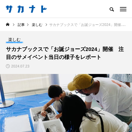
サカナをもっと好きになる
記事
楽しむ
サカナブックスで「お誕ジョーズ2024」開催 注目のサメイベント当日の様子をレポート
知る
食べる
楽しむ
創る
楽しむ
注目記事
サカナブックスで「お誕ジョーズ2024」開催 注
サカナを知ろう
目のサメイベント当日の様子をレポート
食べる
創る
2024.07.23
＜ツバメウオ＞は意外
＜なぜ釣り人は魚拓を
と美味しい！ “でかい
とるのか？＞ 魚拓が