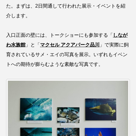
た。まずは、2日間通して行われた展示・イベントを紹
クロツラヘラサギ
クロマグロ
グッピー
介します。
グラミー
グルクン
ケブカガニ
ケラ
入口正面の壁には、トークショーにも参加する「
しなが
ケープペンギン
ゲンゴロウ
コイ
わ水族館
」と「
マクセル アクアパーク品川
」で実際に飼
コウテイペンギン
コオイムシ
育されているサメ・エイの写真を展示。いずれもイベン
トへの期待が膨らむような素敵な写真です。
コガタペンギン
コガネスズメダイ
コクチバス
コクレン
コチ
コトクラゲ
コノシロ
コバンザメ
コブシメ
コブダイ
コメツキガニ
コモレビクラゲ
コモンイトギンポ