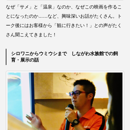
なぜ「サメ」と「温泉」なのか、なぜこの映画を作るこ
保全
健康
八景島シーパラダイス
とになったのか……など、興味深いお話がたくさん。ト
共生
分析
分類
刺胞動物
ーク後にはお客様から「観に行きたい！」との声がたく
さん聞こえてきました！
剥製
動物園
化石
北の大地の水族館
北極
医療
南極大陸
同定
シロワニからウミウシまで しながわ水族館での飼
育・展示の話
名古屋港水族館
哺乳類
商品
四万十川
四万十川学遊館あきついお
四国
四国水族館
図鑑
固有亜種
固有種
在来生物
地域名
城崎マリンワールド
夏
外来生物
外来種
外来魚