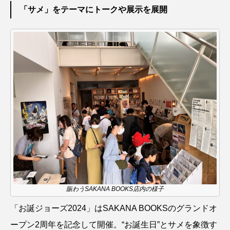
ウマヅラハギ
ウミウシ
エイ
「サメ」をテーマにトークや展示を展開
エゾアイナメ
エッセイ
オオカミウオ
オオグソクムシ
オオサンショウウオ
オショロコマ
オスカー
オタリア
オットセイ
オニヒトデ
オワンクラゲ
オーストラリア
カイエビ
カイギュウ
カイロウドウケツ
カイワリ
カエルアンコウ
カガミガイ
カキ
賑わうSAKANA BOOKS店内の様子
カクレクマノミ
カゴカマス
カジカ
「お誕ジョーズ2024」はSAKANA BOOKSのグランドオ
ープン2周年を記念して開催。“お誕生日”とサメを象徴す
カタボシイワシ
カツオ
カニ