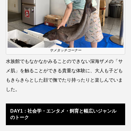
ノロゲンゲ
ハス
ハゼ
ハタタテダイ
ハタハタ
ハダカゾウクラゲ
ハナゴンドウ
ハナシャコ
ハナダイ
ハナビラウオ
サメタッチコーナー
ハナミノカサゴ
ハブクラゲ
ハリヨ
水族館でもなかなかみることのできない深海ザメの「サ
バイオロギング
バショウカジキ
メ肌」を触ることができる貴重な体験に、大人も子ども
もきらきらとした顔で撫でたり持ったりと楽しんでいま
バンドウイルカ
ヒゲソリダイ
ヒゲダイ
した。
ヒドラ
ヒメマス
ヒラマサ
ヒラメ
DAY1：社会学・エンタメ・飼育と幅広いジャンル
ビワマス
ピラルクー
フィールド
のトーク
フエダイ
フエフキダイ
フグ
フナ