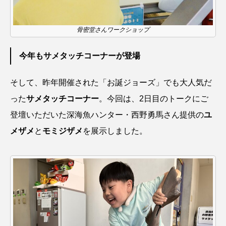
トラフザメ
トラフシャコ
トンボ
骨密堂さんワークショップ
ドキュメンタリー
ドジョウ
ドスイカ
今年もサメタッチコーナーが登場
ドチザメ
ナマズ
ナンヨウブダイ
ナンヨウマンタ
ニギス
ニシキアナゴ
そして、昨年開催された「お誕ジョーズ」でも大人気だ
った
サメタッチコーナー
。今回は、2日目のトークにご
ニシキフウライウオ
ニシシマドジョウ
登壇いただいた深海魚ハンター・西野勇馬さん提供の
ユ
ニジハギ
ニジマス
ニセゴイシウツボ
メザメ
と
モミジザメ
を展示しました。
ニフレル
ニホンカワウソ
ニホンザリガニ
ニホンナマズ
ニュウドウカジカ
ヌノサラシ
ヌマガエル
ヌマムツ
ネコギギ
ネコザメ
ノコギリダイ