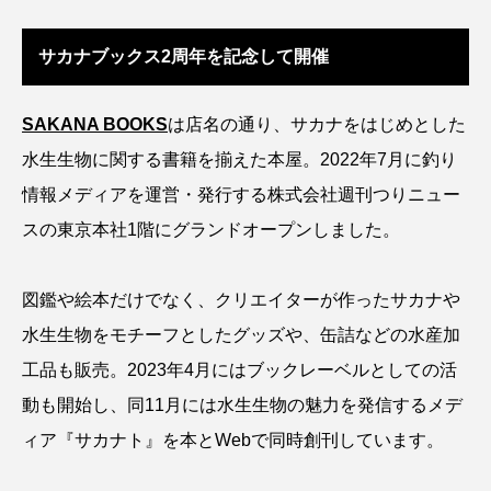
アッキガイ
アナゴ
アブラツノザメ
サカナブックス2周年を記念して開催
アブラボテ
アマガエル
アマゴ
SAKANA BOOKS
は店名の通り、サカナをはじめとした
アマダイ
アミメハギ
アメリカザリガニ
水生生物に関する書籍を揃えた本屋。2022年7月に釣り
アユ
アリアケギバチ
アリゲーターガー
情報メディアを運営・発行する株式会社週刊つりニュー
スの東京本社1階にグランドオープンしました。
アンコウ
イカ
イカナゴ
イクラ
イッカク
イトウ
イトヒキアジ
図鑑や絵本だけでなく、クリエイターが作ったサカナや
水生生物をモチーフとしたグッズや、缶詰などの水産加
イトヨリダイ
イモリ
イラスト
工品も販売。2023年4月にはブックレーベルとしての活
イリエワニ
イワナ
インドネシア
動も開始し、同11月には水生生物の魅力を発信するメデ
ィア『サカナト』を本とWebで同時創刊しています。
ウツボ
ウナギ
ウバザメ