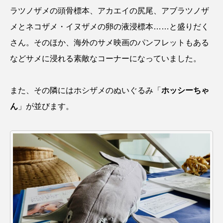
ラツノザメの頭骨標本、アカエイの尻尾、アブラツノザ
深海
深海生物
深海魚
メとネコザメ・イヌザメの卵の液浸標本……と盛りだく
渋川マリン水族館
渓流
湖
湿地
さん。そのほか、海外のサメ映画のパンフレットもある
などサメに浸れる素敵なコーナーになっていました。
漁業
漁港
漫画
灯台
無脊椎動物
熱帯魚
牡蠣
特徴
また、その隣にはホシザメのぬいぐるみ「
ホッシーちゃ
ん
」が並びます。
琵琶湖博物館
環境
環境保全
生きた化石
生態
生態系
生物多様性
産卵
田んぼ
甲殻類
発酵食品
白身魚
相模川
磯
磯焼け
磯遊び
神戸須磨シーワールド