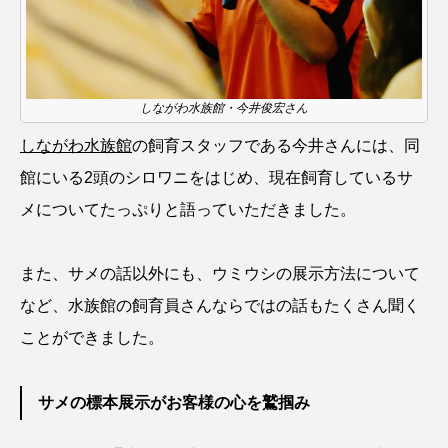
大分県
天然記念物
奈良県
宍道湖自然館ゴビウス
宮古島
寄生
しながわ水族館・今井俊宏さん
寄生虫
対馬
寿司
小樽
しながわ水族館
の飼育スタッフである今井さんには、同
屈斜路湖
岩手県
市場
館にいる2頭のシロワニをはじめ、現在飼育しているサ
市立しものせき水族館・海響館
干支
干潟
メについてたっぷりと語っていただきました。
幻魚
幼体
幼生
幼魚
また、サメの話以外にも、ウミウシの展示方法について
幼魚水族館
広島もとまち水族館
形態
など、水族館の飼育員さんならではの話もたくさん聞く
ことができました。
微生物
採集
撮影
擬態
文化
文学
料理
新海生物
新潟市
サメの標本展示がお客様の心を鷲掴み
旅行
日本固有種
旬
書籍