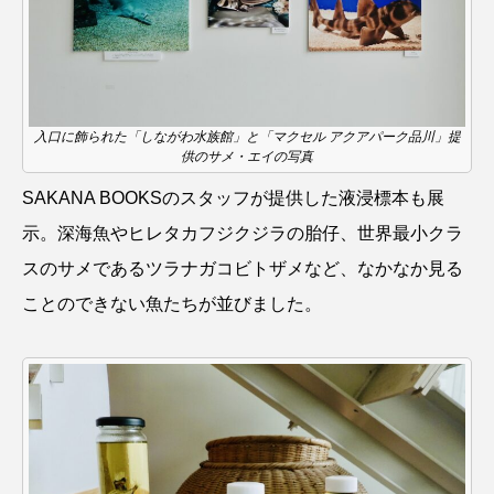
ゴトウタゴガエル
ゴマフアザラシ
ゴリ
ゴンズイ
ゴールデンジェリーフィッシュ
サカナアパートメント
サカナブックス
入口に飾られた「しながわ水族館」と「マクセル アクアパーク品川」提
供のサメ・エイの写真
サクラアジ
サクラエビ
サクラダンゴウオ
SAKANA BOOKSのスタッフが提供した液浸標本も展
サクラマス
サケ
サザエ
示。深海魚やヒレタカフジクジラの胎仔、世界最小クラ
スのサメであるツラナガコビトザメなど、なかなか見る
サツオミシマ
サバ
サビウツボ
ことのできない魚たちが並びました。
サブカルチャー
サメ
サヨリ
サルシアクラゲ
サルパ
サワガニ
サンゴ
サンショウウオ
サンマ
サーモン
ザトウクジラ
シクリッド