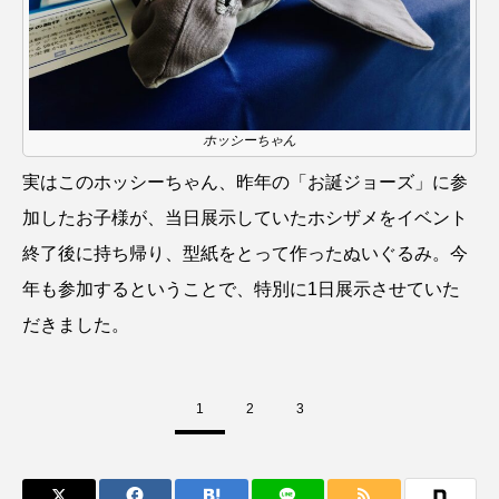
私の好きなサカナたち
稚魚
絶滅危惧種
絶滅種
繁殖
繫殖
美ら海水族館
美容
群馬県
耳石
脊索動物
ホッシーちゃん
自然
自然保護
自由研究
実はこのホッシーちゃん、昨年の「お誕ジョーズ」に参
加したお子様が、当日展示していたホシザメをイベント
葛西臨海公園
葛西臨海水族園
藻場
終了後に持ち帰り、型紙をとって作ったぬいぐるみ。今
藻類
見分け方
観察
調査
年も参加するということで、特別に1日展示させていた
だきました。
調理
論文
貝
賀露かにっこ館
資源
赤潮
足摺海洋館SATOUMI
1
2
3
軟体動物
軟骨魚類
近畿大学
進化
郷土料理
酒
釣り
鑑賞魚