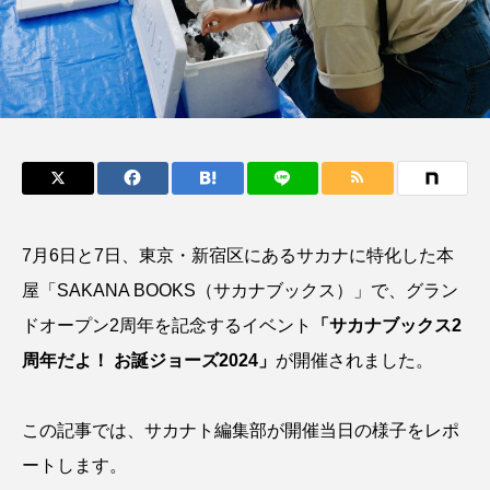
鰭”が特徴的な魚を実
もつ不思議な力──祖
際に食べてみた
父と子の魚拓からその
ト
椎名まさ
清水む
意味を問いなおす
と
み
2026.08.05
2026.08.09
キーワードから探す
おばま水族館
かんぱち
わたしと水族館
7月6日と7日、東京・新宿区にあるサカナに特化した本
アイゴ
アイナメ
アオウオ
アオザメ
屋「SAKANA BOOKS（サカナブックス）」で、グラン
アオリイカ
アカアジ
アカカサゴ
ドオープン2周年を記念するイベント
「サカナブックス2
周年だよ！ お誕ジョーズ2024」
が開催されました。
アカクラゲ
アカザ
アカハタ
アカムツ
アカメ
アクアリウム
この記事では、サカナト編集部が開催当日の様子をレポ
ートします。
アサヒガニ
アザアシ
アシカ
アジ