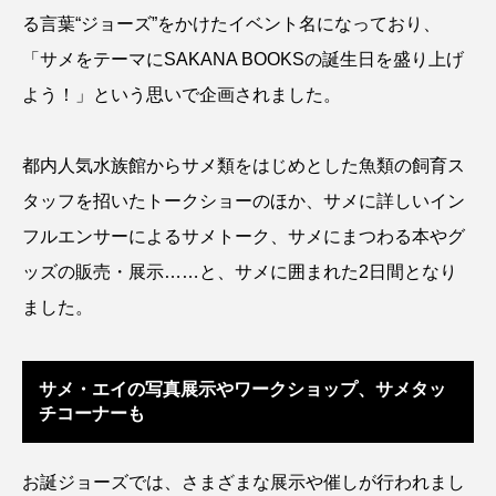
る言葉“ジョーズ”をかけたイベント名になっており、
カブトエビ
カブトクラゲ
カミクラゲ
「サメをテーマにSAKANA BOOKSの誕生日を盛り上げ
よう！」という思いで企画されました。
カレイ
カワウソ
カワハギ
カワバタモロコ
カワムツ
ガラ・ルファ
都内人気水族館からサメ類をはじめとした魚類の飼育ス
タッフを招いたトークショーのほか、サメに詳しいイン
キジハタ
キス
キチヌ
キヌバリ
フルエンサーによるサメトーク、サメにまつわる本やグ
キビナゴ
キュウリエソ
キンメダイ
ッズの販売・展示……と、サメに囲まれた2日間となり
ました。
ギギ
ギンザケ
ギンザメ
クエ
クサガメ
クジラ
クニマス
クマノミ
サメ・エイの写真展示やワークショップ、サメタッ
チコーナーも
クモギンポ
クラゲ
クルマエビ
クロスジギンポ
クロソイ
クロダイ
お誕ジョーズでは、さまざまな展示や催しが行われまし