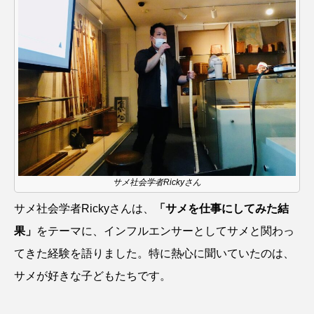
マテガイ
ミカヅキノエボシ
ミナミギンガメアジ
ミナミヌマエビ
ミナミハタンポ
ミナミメダカ
ミンククジラ
ムチカラマツ
ムツ
メカジキ
メガロドン
メギス
メコン川
メゴチ
メジナ
メヌケ
サメ社会学者Rickyさん
サメ社会学者Rickyさんは、
「サメを仕事にしてみた結
メバル
メンダコ
モクズガニ
モツゴ
果」
をテーマに、インフルエンサーとしてサメと関わっ
モノノケトンガリサカタザメ
モリアオガエル
てきた経験を語りました。特に熱心に聞いていたのは、
サメが好きな子どもたちです。
モンツキハギ
ヤコウガイ
ヤゴ
ヤッコ
ヤドカリ
ヤマトシマドジョウ