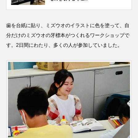
タイコウチ
タイドプール
タカエビ
タカラガイ
タガメ
タコ
タコクラゲ
歯を台紙に貼り、ミズウオのイラストに色を塗って、自
分だけのミズウオの牙標本がつくれるワークショップで
タコブネ
タチウオ
タナゴ
す。2日間にわたり、多くの人が参加していました。
タラバガニ
ダイオウイカ
ダイオウカサゴ
ダイサギ
ダンゴウオ
チゴガニ
チヌ
チョウクラゲ
チョウザメ
チリメンモンスター
チンアナゴ
ツキヒハナダイ
テナガエビ
デンキウナギ
トゲウオ
トド
トラウツボ
トラフグ