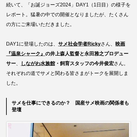
続いて、「お誕ジョーズ2024」DAY1（1日目）の様子を
ブックレビュー
ブリ
ブルーカーボン
レポート。猛暑の中での開催となりましたが、たくさん
の方にご来場いただきました。
プライドフィッシュ
プランクトン
ヘラヤガラ
ベタ
ベニザケ
ベラ
DAY1に登場したのは、
サメ社会学者Ricky
さん、
映画
『温泉シャーク』
の井上森人監督と永田雅之プロデュー
ホウネンエビ
ホウボウ
ホタテ
サー
、
しながわ水族館
・飼育スタッフの今井俊宏
さん。
ホタルイカ
ホッキガイ
ホッケ
それぞれの道でサメと関わる皆さまがトークを展開しま
した。
ホテイウオ
ホネガイ
ホホジロザメ
ホヤ
ホンモロコ
ポットベリーシーホース
サメを仕事にできるのか？ 国産サメ映画の関係者も
登壇
マアジ
マイクロプラスチック
マグロ
マス
マダイ
マダコ
マダラ