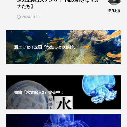
魚の正体はスナメリ？【私の好きなサカ
ナたち】
長月あき
2024.10.19
新エッセイ企画『わたしと水族館』
書籍『水族館人2』発売中！