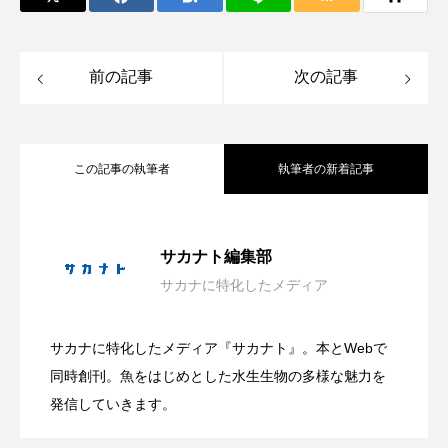
長崎ペンギン水族館
開発
雑貨
雷魚
前の記事
次の記事
青森県
頭足類
食中毒
食文化
飼育
骨
高知県
魚介類
魚卵
この記事の執筆者
執筆者の新着記事
魚拓
魚食
鯛の鯛
鯨類
神戸須磨シーワールドが＜朝の観察プロ
2026.08.09
鰭脚類
鳥羽水族館
鴨川シーワールド
サカナト編集部
サカナに特化したメディア
日本近海の貝827種を収録した図鑑『新版
2026.08.09
グラム＞開始 生き物の健康管理を間近
サカナに特化したメディア『サカナト』。本とWebで
有毒だけど透明感のある美しい姿？ 鴨
2026.08.09
日本の貝』発売 生態写真と標本写真を
同時創刊。魚をはじめとした水生生物の多様な魅力を
で観察？【兵庫県神戸市】
発信していきます。
川シーワールドが夏限定＜アンドンクラ
掲載