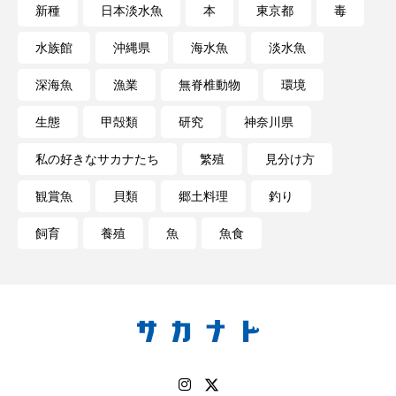
新種
日本淡水魚
本
東京都
毒
水族館
沖縄県
海水魚
淡水魚
深海魚
漁業
無脊椎動物
環境
生態
甲殻類
研究
神奈川県
私の好きなサカナたち
繁殖
見分け方
観賞魚
貝類
郷土料理
釣り
飼育
養殖
魚
魚食