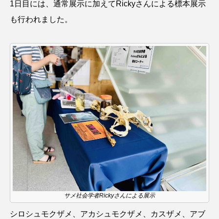
1日目には、通常展示に加えてRickyさんによる標本展示
も行われました。
未利用魚
未来館
東京湾
栄養
桂浜水族館
梅雨
棘皮動物
横浜開運水族館
正月
歴史
死滅回遊魚
水
水族館
水族館人
水槽
水生昆虫
水生生物
汽水域
河川
沼津港深海水族館
法律
海
海きらら
海水魚
海洋
海洋環境
海獣
海綿動物
海藻
海遊館
サメ社会学者Rickyさんによる展示
海鳥
液浸標本
淀川
淡水魚
シロシュモクザメ、アカシュモクザメ、カスザメ、アブ