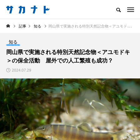
サカナをもっと好きになる
記事
知る
岡山県で実施される特別天然記念物＜アユモドキ＞の保全活動 屋外での人工繁殖も成功？
知る
食べる
楽しむ
創る
知る
注目記事
岡山県で実施される特別天然記念物＜アユモドキ
サカナを知ろう
＞の保全活動 屋外での人工繁殖も成功？
食べる
創る
2024.07.29
＜ツバメウオ＞は意外
意外と簡単！ 100均で
と美味しい！ “でかい
買った道具で＜魚のは