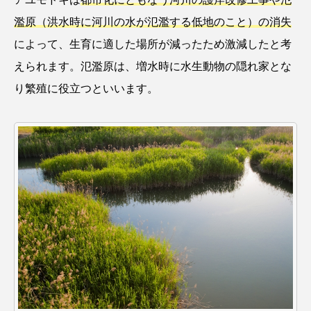
濫原（洪水時に河川の水が氾濫する低地のこと）の消失
クロツラヘラサギ
クロマグロ
グッピー
によって、生育に適した場所が減ったため激減したと考
グラミー
グルクン
ケブカガニ
ケラ
えられます。氾濫原は、増水時に水生動物の隠れ家とな
り繁殖に役立つといいます。
ケープペンギン
ゲンゴロウ
コイ
コウテイペンギン
コオイムシ
コガタペンギン
コガネスズメダイ
コクチバス
コクレン
コチ
コトクラゲ
コノシロ
コバンザメ
コブシメ
コブダイ
コメツキガニ
コモレビクラゲ
コモンイトギンポ