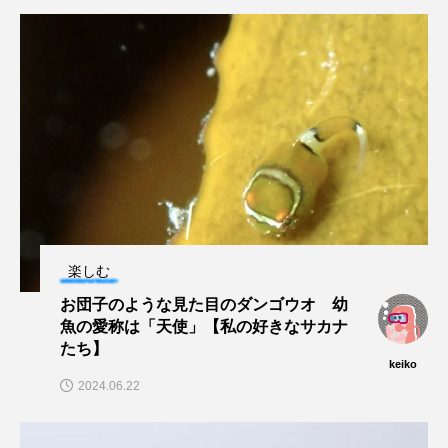
保全
健康
八景島シーパラダイス
共生
分析
分類
刺胞動物
剥製
動物園
化石
北の大地の水族館
北極
医療
南極大陸
同定
名古屋港水族館
哺乳類
商品
楽しむ
四万十川
四万十川学遊館あきついお
四国
お団子のような見た目のダンゴウオ 幼
四国水族館
図鑑
固有亜種
固有種
魚の愛称は「天使」【私の好きなサカナ
たち】
keiko
在来生物
地域名
城崎マリンワールド
2024.06.22
夏
外来生物
外来種
外来魚