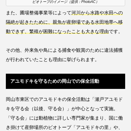
ビオトープのイメージ（提供：PhotoAC）
ゴトウタゴガエル
ゴマフアザラシ
ゴリ
また、圃場整備事業等によって
河川から水路や水田への
ゴンズイ
ゴールデンジェリーフィッシュ
隔絶が起きたために、親魚が産卵場である水田地帯へ移
動できず、繁殖が困難になったことも大きな理由
です。
サカナアパートメント
サカナブックス
サクラアジ
サクラエビ
サクラダンゴウオ
その他、外来魚や鳥による捕食や観賞のために違法捕獲
が行われていたことも理由に挙げられます。
サクラマス
サケ
サザエ
サツオミシマ
サバ
サビウツボ
アユモドキを守るための岡山での保全活動
サブカルチャー
サメ
サヨリ
岡山市東区でのアユモドキの保全活動は「瀬戸アユモド
サルシアクラゲ
サルパ
サワガニ
キを守る会（以後、守る会）」が中心となって実施。
サンゴ
サンショウウオ
サンマ
「守る会」には動植物に詳しい専門家が集まり、国に働
き掛けて産卵場所のビオトープ「アユモドキの里」や、
サーモン
ザトウクジラ
シクリッド