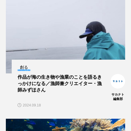
大分県
天然記念物
奈良県
宍道湖自然館ゴビウス
宮古島
寄生
寄生虫
対馬
寿司
小樽
屈斜路湖
岩手県
市場
市立しものせき水族館・海響館
干支
干潟
創る
幻魚
幼体
幼生
幼魚
作品が海の生き物や漁業のことを語るき
っかけになる／漁師兼クリエイター・漁
幼魚水族館
広島もとまち水族館
形態
師みずほさん
サカナト
編集部
微生物
採集
撮影
擬態
文化
2024.09.18
文学
料理
新海生物
新潟市
旅行
日本固有種
旬
書籍