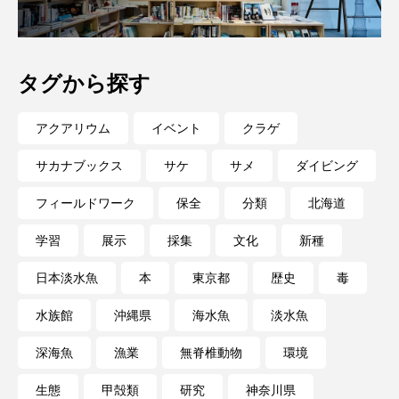
私の好きなサカナたち
稚魚
絶滅危惧種
絶滅種
繁殖
繫殖
美ら海水族館
タグから探す
美容
群馬県
耳石
脊索動物
アクアリウム
イベント
クラゲ
自然
自然保護
自由研究
サカナブックス
サケ
サメ
ダイビング
葛西臨海公園
葛西臨海水族園
藻場
フィールドワーク
保全
分類
北海道
藻類
見分け方
観察
調査
学習
展示
採集
文化
新種
調理
論文
貝
賀露かにっこ館
日本淡水魚
本
東京都
歴史
毒
資源
赤潮
足摺海洋館SATOUMI
水族館
沖縄県
海水魚
淡水魚
深海魚
漁業
無脊椎動物
環境
軟体動物
軟骨魚類
近畿大学
進化
生態
甲殻類
研究
神奈川県
郷土料理
酒
釣り
鑑賞魚