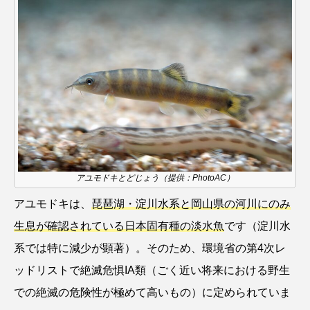
ウマヅラハギ
ウミウシ
エイ
エゾアイナメ
オオカミウオ
オオグソクムシ
オオサンショウウオ
オショロコマ
オスカー
オタリア
オットセイ
オニヒトデ
オワンクラゲ
オーストラリア
カイエビ
カイギュウ
アユモドキとどじょう（提供：PhotoAC）
アユモドキは、
琵琶湖・淀川水系と岡山県の河川にのみ
カイロウドウケツ
カイワリ
生息が確認されている日本固有種の淡水魚
です（淀川水
カエルアンコウ
カガミガイ
カキ
系では特に減少が顕著）。そのため、環境省の第4次レ
ッドリストで絶滅危惧IA類（ごく近い将来における野生
カクレクマノミ
カゴカマス
カジカ
での絶滅の危険性が極めて高いもの）に定められていま
カタボシイワシ
カツオ
カニ