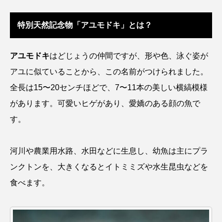
アッキガイ
アナゴ
アブラツノザメ
特別天然記念物「アユモドキ」とは？
アブラボテ
アマガエル
アマゴ
アユモドキ
はどじょうの仲間ですが、形や色、泳ぐ姿が
アマダイ
アミメハギ
アメリカザリガニ
アユに似ていることから、この名前がつけられました。
アユ
アリアケギバチ
アリゲーターガー
全長は15〜20センチほどで、7〜11本の美しい横縞模様
があります。可愛いヒゲがあり、愛嬌のある顔の魚で
アンコウ
イカ
イカナゴ
イクラ
す。
イッカク
イトウ
イトヒキアジ
河川や農業用水路、水田などに生息し、幼魚は主にプラ
イトヨリダイ
イモリ
イラスト
ンクトンを、大きくなるとイトミミズや水生昆虫などを
イリエワニ
イワナ
インドネシア
食べます。
ウツボ
ウナギ
ウバザメ