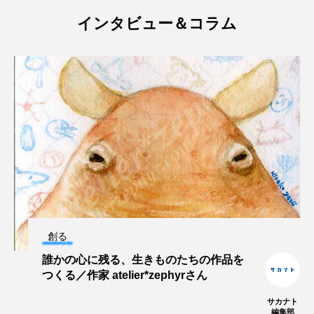
マテガイ
ミカヅキノエボシ
インタビュー＆コラム
ミナミギンガメアジ
ミナミヌマエビ
ミナミハタンポ
ミナミメダカ
ミンククジラ
ムチカラマツ
ムツ
メカジキ
メガロドン
メギス
メコン川
メゴチ
メジナ
メヌケ
メバル
メンダコ
モクズガニ
モツゴ
創る
モノノケトンガリサカタザメ
モリアオガエル
誰かの心に残る、生きものたちの作品を
つくる／作家 atelier*zephyrさん
モンツキハギ
ヤコウガイ
ヤゴ
サカナト
編集部
ヤッコ
ヤドカリ
ヤマトシマドジョウ