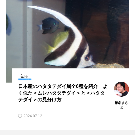
ブックレビュー
ブリ
ブルーカーボン
プライドフィッシュ
プランクトン
ヘラヤガラ
ベタ
ベニザケ
ベラ
ホウネンエビ
ホウボウ
ホタテ
ホタルイカ
ホッキガイ
ホッケ
知る
ホテイウオ
ホネガイ
ホホジロザメ
日本産のハタタテダイ属全6種を紹介 よ
く似た＜ムレハタタテダイ＞と＜ハタタ
ホヤ
ホンモロコ
ポットベリーシーホース
テダイ＞の見分け方
椎名まさ
と
マアジ
マイクロプラスチック
マグロ
2024.07.12
マス
マダイ
マダコ
マダラ