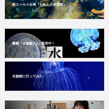
新エッセイ企画『わたしと水族館』
未利用魚
未来館
東京湾
栄養
桂浜水族館
梅雨
棘皮動物
横浜開運水族館
正月
歴史
書籍『水族館人2』発売中！
死滅回遊魚
水
水族館
水族館人
水槽
水生昆虫
水生生物
汽水域
河川
沼津港深海水族館
法律
海
水族館に行ってみた
海きらら
海水魚
海洋
海洋環境
海獣
海綿動物
海藻
海遊館
海鳥
液浸標本
淀川
淡水魚