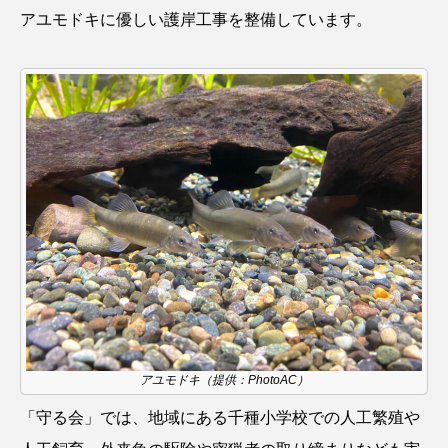
アユモドキに優しい護岸工事を整備しています。
シコロサンゴ
シトウズクラゲ
シマハギ
シャコガイ
シュレーゲルアオガエル
シラウオ
シロウオ
シログチ
シロザケ
シロワニ
ジンベエザメ
スクミリンゴガイ
スズキ
スッポン
スナモグリ
スベスベマンジュウガニ
スルメイカ
ズワイガニ
セイウチ
アユモドキ（提供：PhotoAC）
センニンガジ
ソウギョ
ソウダガツオ
「守る会」では、地域にある千種小学校での人工繁殖や
ソトオリイワシ
ソラスズメダイ