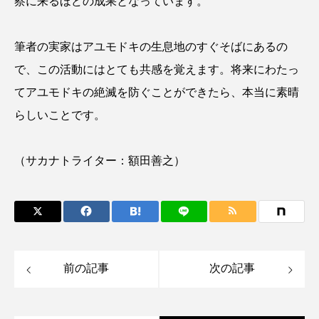
察に来るほどの成果となっています。
トラフザメ
トラフシャコ
トンボ
ドキュメンタリー
ドジョウ
ドスイカ
筆者の実家はアユモドキの生息地のすぐそばにあるの
で、この活動にはとても共感を覚えます。将来にわたっ
ドチザメ
ナマズ
ナンヨウブダイ
てアユモドキの絶滅を防ぐことができたら、本当に素晴
ナンヨウマンタ
ニギス
ニシキアナゴ
らしいことです。
ニシキフウライウオ
ニシシマドジョウ
（サカナトライター：額田善之）
ニジハギ
ニジマス
ニセゴイシウツボ
ニフレル
ニホンカワウソ
ニホンザリガニ
ニホンナマズ
ニュウドウカジカ
前の記事
次の記事
ヌノサラシ
ヌマガエル
ヌマムツ
ネコギギ
ネコザメ
ノコギリダイ