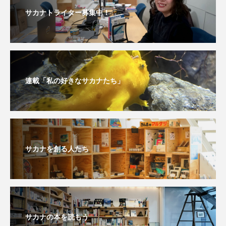
サカナトライター募集中！
深海
深海生物
深海魚
渋川マリン水族館
渓流
湖
湿地
漁業
漁港
漫画
灯台
連載「私の好きなサカナたち」
無脊椎動物
熱帯魚
牡蠣
特徴
琵琶湖博物館
環境
環境保全
生きた化石
生態
生態系
生物多様性
サカナを創る人たち
産卵
田んぼ
甲殻類
発酵食品
白身魚
相模川
磯
磯焼け
磯遊び
神戸須磨シーワールド
サカナの本を読もう