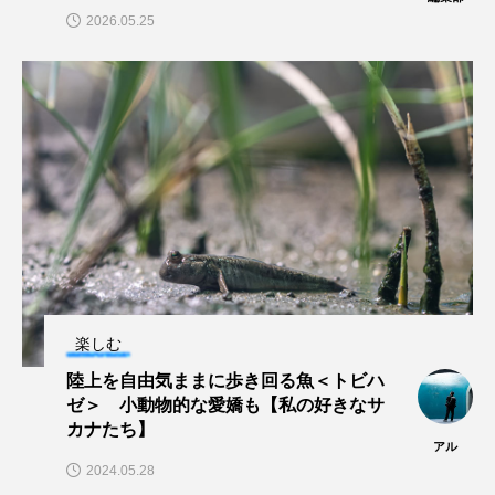
2026.05.25
ヤマトヌマエビ
ヤマメ
ヤミヨキセワタ
ユウゼン
ユウレイクラゲ
ユカタハタ
ユメタチモドキ
ヨウラククラゲ
ヨコエビ
ヨツメウオ
ラブカ
ラムサール条約
リュウセイクラゲ
レシピ
ロックシュリンプ
ワカサギ
ワカメ
楽しむ
ワタカ
ワニ
ワレカラ
陸上を自由気ままに歩き回る魚＜トビハ
ゼ＞ 小動物的な愛嬌も【私の好きなサ
下田海中水族館
世界遺産
両生類
カナたち】
アル
2024.05.28
交雑
企画
伝承
伝統料理