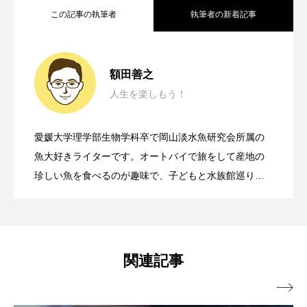
この記事の執筆者
執筆者の新着記事
ノロゲンゲ
ハス
ハゼ
ハタタテダイ
渋川マリン水族館の＜お魚えさやり体験
2026.07.19
ハタハタ
ハダカゾウクラゲ
ハナゴンドウ
額田善之
人生を楽しもう！
ハナシャコ
ハナダイ
ハナビラウオ
岡山市の「環境てんけん2026」に参加し
2026.07.12
＞に親子で参加してみた えさやりの魅
ハナミノカサゴ
ハブクラゲ
ハリヨ
愛媛大学理学部生物学科卒で岡山淡水魚研究会所属の
さまざまな生きものと共生する植物プラ
2026.06.18
てみた ガサガサでわかる《川の生態
魚大好きライターです。オートバイで旅をして産地の
力＆注意点は？
バイオロギング
バショウカジキ
珍しい魚を食べるのが趣味で、子どもと水族館巡りや
釣りをして楽しんでいます。水生生物だけでなく、旅
バンドウイルカ
ヒゲソリダイ
ヒゲダイ
ンクトン＜褐虫藻＞の生存戦略 宿主と
系》の現在地
行や納豆の記事も執筆しております。よろしくお願い
ヒドラ
ヒメマス
ヒラマサ
ヒラメ
いたします。
の関係性とは？
関連記事
ビワマス
ピラルクー
フィールド

フエダイ
フエフキダイ
フグ
フナ