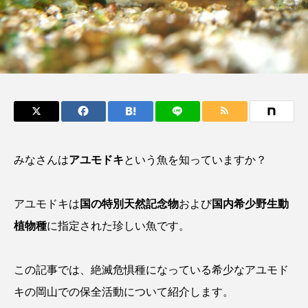
鰭”が特徴的な魚を実
く製＞を作ってみた
際に食べてみた
夏休みの自由研究にい
ト
椎名まさ
みのり
かが？
と
2026.06.02
2026.08.05
キーワードから探す
かんぱち
わたしと水族館
アイゴ
みなさんは
アユモドキ
という魚を知っていますか？
アイナメ
アオウオ
アオザメ
アオリイカ
アカアジ
アカカサゴ
アユモドキは
国の特別天然記念物
および
国内希少野生動
植物種
に指定された珍しい魚です。
アカクラゲ
アカザ
アカハタ
アカムツ
アカメ
アクアリウム
この記事では、絶滅危惧種になっている希少なアユモド
キの岡山での保全活動について紹介します。
アサヒガニ
アザアシ
アシカ
アジ