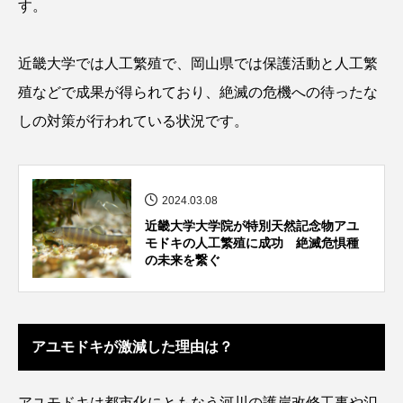
す。
カブトエビ
カブトクラゲ
カミクラゲ
近畿大学では人工繁殖
で、岡山県では保護活動と人工繁
カレイ
カワウソ
カワハギ
殖などで成果が得られており、絶滅の危機への待ったな
しの対策が行われている状況です。
カワバタモロコ
カワムツ
ガラ・ルファ
キジハタ
キス
キチヌ
キヌバリ
2024.03.08
キビナゴ
キュウリエソ
キンメダイ
近畿大学大学院が特別天然記念物アユ
モドキの人工繁殖に成功 絶滅危惧種
ギギ
ギンザケ
ギンザメ
クエ
の未来を繋ぐ
クサガメ
クジラ
クニマス
クマノミ
クモギンポ
クラゲ
クルマエビ
アユモドキが激減した理由は？
クロスジギンポ
クロソイ
クロダイ
アユモドキは
都市化にともなう河川の護岸改修工事や氾