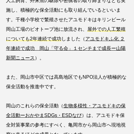
人工飼育、外来魚の駆除や密猟者の取り締まりなども実
タイコウチ
タイドプール
タカエビ
施し、積極的な保全活動にも取り組んでいるといいま
す。千種小学校で繁殖させたアユモドキはキリンビール
タカラガイ
タガメ
タコ
タコクラゲ
岡山工場のビオトープ池に放流され、
屋外での人工繁殖
タコブネ
タチウオ
タナゴ
についても2年連続で成功
しました（
アユモドキふ化 ２
年連続で成功 岡山「守る会」１センチまで成長ー山陽
タラバガニ
ダイオウイカ
ダイオウカサゴ
新聞ニュース
）。
ダイサギ
ダンゴウオ
チゴガニ
チヌ
また、岡山市中区では高島地区でもNPO法人が積極的な
チョウクラゲ
チョウザメ
保全活動を推進中です。
チリメンモンスター
チンアナゴ
岡山のこれらの保全活動（
生物多様性・アユモドキの保
ツキヒハナダイ
テナガエビ
デンキウナギ
全活動ーおかやまSDGs・ESDなび
）は、アユモドキ保
トゲウオ
トド
トラウツボ
トラフグ
全対策事業の参考にすべく、亀岡市から岡山市へ現地視