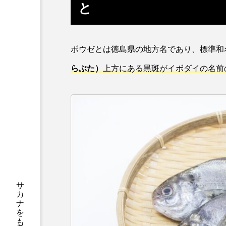
と
サブカルチャー
サメ
サンマ
サーモン
ボウゼとは徳島県の地方名であり、標準和
シャコガイ
シュレーゲル
らぶた）
上方にある黒斑がイボダイの名前
ジンベエザメ
スクミリン
スルメイカ
ズワイガニ
ソラスズメダイ
タイコウ
タコクラゲ
タコブネ
ダイサギ
ダンゴウオ
チンアナゴ
ツキヒハナダ