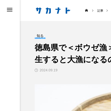
記事
知る
徳島県で＜ボウゼ漁
生すると大漁になる
ス
食べる
2024.09.19
