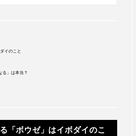
（郷土料理百選パンフレット－農林水産省）。 「農山漁村
は 「農山漁村の郷土料理百選」は農林水産省の選定委員が
キジハタ
キス
キチヌ
キヌバリ
キビ
ギンザケ
ギンザメ
クエ
クサガメ
クジラ
クルマエビ
クロスジギンポ
クロソイ
クロダイ
ダイのこと
グラミー
グルクン
ケブカガニ
ケラ
ケ
コオイムシ
コガタペンギン
コガネスズメダイ
なる」は本当？
コノシロ
コバンザメ
コブシメ
コブダイ
コ
トギンポ
ゴトウタゴガエル
ゴマフアザラシ
ゴリ
サカナアパートメント
サカナブックス
サクラアジ
マス
サケ
サザエ
サツオミシマ
サバ
いる「ボウゼ」はイボダイのこ