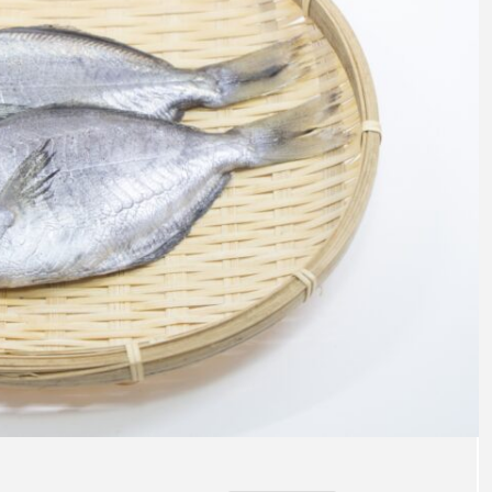
意外と簡単！ 100均で
河川・
買った道具で＜魚のは
点に立
く製＞を作ってみた
ーザ
椎名まさと
みのり
夏休みの自由研究にい
なんで
2026.06.02
かが？
食者”
2026
キーワードから探す
アイゴ
アイナメ
アオウオ
アオザメ