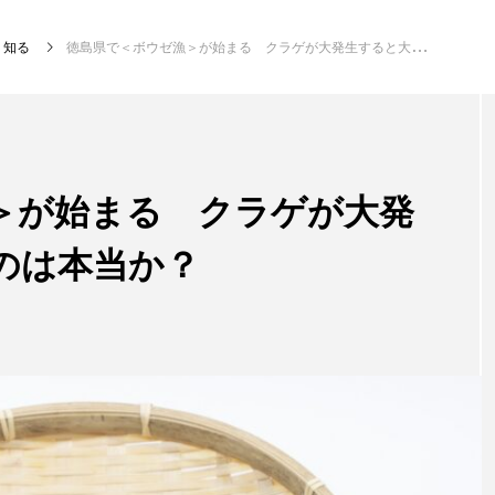
知る
徳島県で＜ボウゼ漁＞が始まる クラゲが大発生すると大漁になるのは本当か？
注目記事
サカナを知ろう
＞が始まる クラゲが大発
のは本当か？
創る
楽し