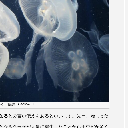
田海中水族館
世界遺産
両生類
交雑
企画
シーパラダイス
共生
分析
分類
刺胞動物
北極
医療
南極大陸
同定
名古屋港水
あきついお
四国
四国水族館
図鑑
固有亜種
ド
夏
外来生物
外来種
外来魚
大分
ウス
宮古島
寄生
寄生虫
対馬
寿司
しものせき水族館・海響館
干支
干潟
幻魚
水族館
形態
微生物
採集
撮影
擬態
ゲ（提供：PhotoAC）
潟市
旅行
日本固有種
旬
書籍
未利用
なる
との言い伝えもあるといいます。先日、始まった
となるクラゲが大量に発生したことからボウゼが多く