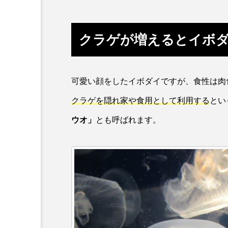
ホタルイカ
ホッキガイ
クラゲが増えるとイボ
ポットベリーシーホース
マダラ
マテガイ
可愛い顔をしたイボダイですが、食性は肉
ミナミメダカ
ミンククジ
クラゲを隠れ家や食用として利用する
とい
メゴチ
メジナ
メ
ウオ」
とも呼ばれます。
モノノケトンガリサカタザメ
ヤドカリ
ヤマトシマドジ
ユウレイクラゲ
ユカタハ
ラムサール条約
リュウセ