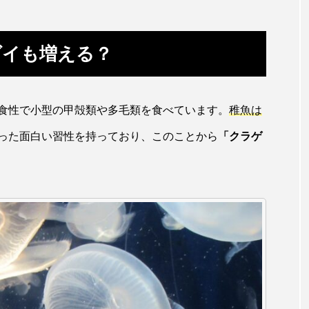
ホッケ
ホテイウオ
ホネガイ
ホホジロザメ
ダイも増える？
マアジ
マイクロプラスチック
マグロ
マス
ミカヅキノエボシ
ミナミギンガメアジ
ミナミヌマエビ
食性で小型の甲殻類や多毛類を食べています。
稚魚は
ラ
ムチカラマツ
ムツ
メカジキ
メガロドン
った面白い習性を持っており、このことから
「クラゲ
ヌケ
メバル
メンダコ
モクズガニ
モツゴ
モリアオガエル
モンツキハギ
ヤコウガイ
ヤ
ョウ
ヤマトヌマエビ
ヤマメ
ヤミヨキセワタ
タ
ユメタチモドキ
ヨウラククラゲ
ヨコエビ
イクラゲ
レシピ
ロックシュリンプ
ワカサギ