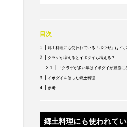
上で発信しています
の郷土料理百選」と
カワムツ
ガラ・ルファ
10...
キンメダイ
ギギ
目次
クモギンポ
クラゲ
郷土料理にも使われている「ボウゼ」はイボ
クロマグロ
グッピー
クラゲが増えるとイボダイも増える？
コイ
コウテイペンギン
「クラゲが多い年はイボダイが豊漁に
コチ
コトクラゲ
イボダイを使った郷土料理
参考
コモレビクラゲ
コモンイ
ゴールデンジェリーフィッシュ
サクラダンゴウオ
サクラ
郷土料理にも使われて