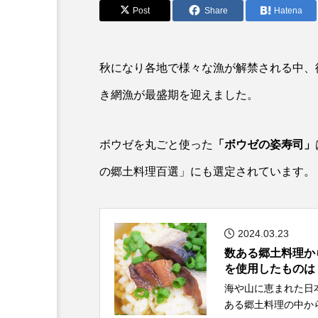
アカカサゴ
アカクラゲ
Post
Share
Hatena
アザアシ
アシカ
秋になり各地で様々な漁が解禁される中、
アマゴ
アマダイ
き網漁が最盛期を迎えました。
アンコウ
イカ
イ
イモリ
イラスト
ボウゼを丸ごと使った
「ボウゼの姿寿司」
の郷土料理百選」にも選定されています。
ウマヅラハギ
ウミウシ
オオサンショウウオ
オシ
2024.03.23
オーストラリア
カイエビ
数ある郷土料理か
を使用したものは
カガミガイ
カキ
海や山に恵まれた日本には
ある郷土料理の中か
カブトエビ
カブトクラゲ