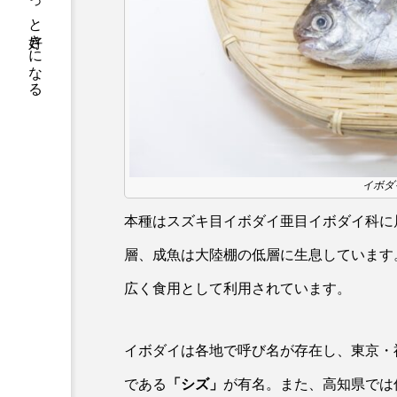
サカナをもっと好きになる
トラフグ
トラフザメ
ドチザメ
ナマズ
ニシシマドジョウ
ニジハ
ニホンザリガニ
ニホンナ
ネコザメ
ノコギリダイ
イボダイ
ハダカゾウクラゲ
ハナゴ
本種はスズキ目イボダイ亜目イボダイ科に
層、成魚は大陸棚の低層に生息しています
ハブクラゲ
ハリヨ
広く食用として利用されています。
ヒドラ
ヒメマス
フエフキダイ
フグ
イボダイは各地で呼び名が存在し、東京・
である
「シズ」
が有名。また、高知県では
プランクトン
ヘラヤガラ