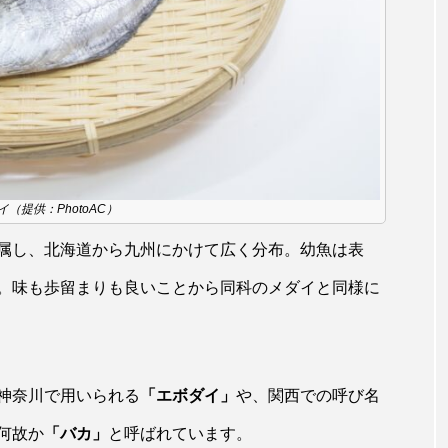
トラフシャコ
トンボ
ドキュメンタリー
ドジョ
ナンヨウブダイ
ナンヨウマンタ
ニギス
ニシキアナ
ギ
ニジマス
ニセゴイシウツボ
ニフレル
ニ
マズ
ニュウドウカジカ
ヌノサラシ
ヌマガエル
ノロゲンゲ
ハス
ハゼ
ハタタテダイ
（提供：PhotoAC）
ンドウ
ハナシャコ
ハナダイ
ハナビラウオ
属し、北海道から九州にかけて広く分布。幼魚は表
。味も歩留まりも良いことから同科のメダイと同様に
バイオロギング
バショウカジキ
バンドウイルカ
ヒラマサ
ヒラメ
ビワマス
ピラルクー
フィ
フナ
ブックレビュー
ブリ
ブルーカーボン
神奈川で用いられる
「エボダイ」
や、関西での呼び名
何故か
「バカ」
と呼ばれています。
ベタ
ベニザケ
ベラ
ホウネンエビ