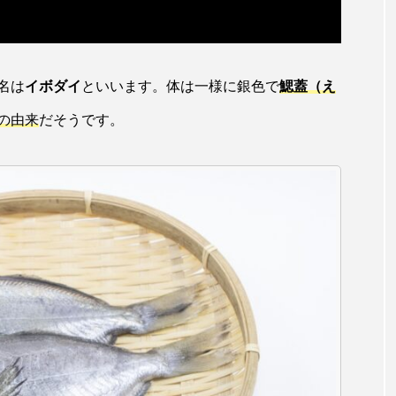
サヨリ
サルシアクラゲ
サルパ
サワガニ
ザトウクジラ
シクリッド
シコロサンゴ
シトウズク
名は
イボダイ
といいます。体は一様に銀色で
鰓蓋（え
アオガエル
シラウオ
シロウオ
シログチ
シ
の由来
だそうです。
ゴガイ
スズキ
スッポン
スナモグリ
スベス
セイウチ
センニンガジ
ソウギョ
ソウダガツ
チ
タイドプール
タカエビ
タカラガイ
タガ
タチウオ
タナゴ
タラバガニ
ダイオウイカ
チゴガニ
チヌ
チョウクラゲ
チョウザメ
イ
テナガエビ
デンキウナギ
トゲウオ
トド