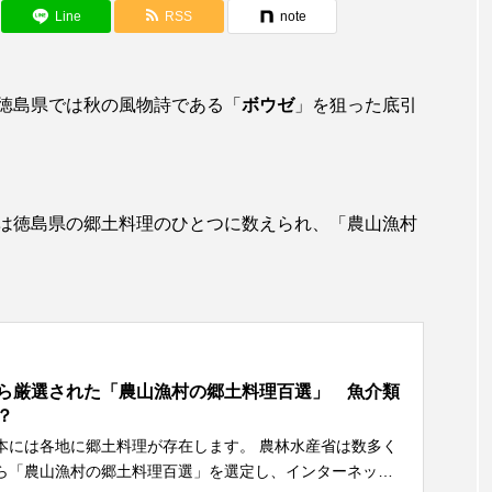
アカザ
アカハタ
アカムツ
アカメ
ア
Line
RSS
note
アジ
アッキガイ
アナゴ
アブラツノザメ
ア
徳島県では秋の風物詩である「
ボウゼ
」を狙った底引
アミメハギ
アメリカザリガニ
アユ
アリアケギバチ
カナゴ
イクラ
イッカク
イトウ
イトヒキア
イリエワニ
イワナ
インドネシア
ウツボ
ウ
は徳島県の郷土料理のひとつに数えられ、「農山漁村
エイ
エゾアイナメ
オオカミウオ
オオグソク
ョロコマ
オスカー
オタリア
オットセイ
オ
カイギュウ
カイロウドウケツ
カイワリ
カ
ら厳選された「農山漁村の郷土料理百選」 魚介類
？
カクレクマノミ
カゴカマス
カジカ
カタボシイワシ
各地に郷土料理が存在します。 農林水産省は数多く
ら「農山漁村の郷土料理百選」を選定し、インターネット
カミクラゲ
カレイ
カワウソ
カワハギ