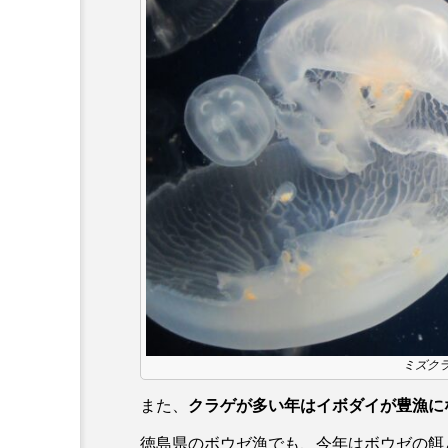
ワニ
ワレカラ
下
保全
健康
八景島
化石
北の大地の水族館
四万十川
四万十川学遊館
地域名
城崎マリンワール
奈良県
宍道湖自然館ゴビ
岩手県
市場
市立
幼魚水族館
広島もとまち
ミズクラ
料理
新海生物
新
また、
クラゲが多い年はイボダイが豊漁に
徳島県のボウゼ漁でも、今年はボウゼの餌