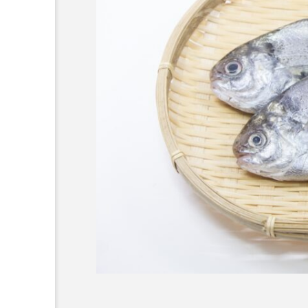
ジを味わう！
＜ツバメウオ＞は意外
浦市で「推し
と美味しい！ “でかい
グルメフェ
鰭”が特徴的な魚を実際
サカナト編
中 国内有数
に食べてみた
集部
2026.08.05
発信
7
かんぱち
わたしと水族館