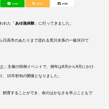
アカザ
アカハタ
アカムツ
アカメ
ア
Line
RSS
note
アジ
アッキガイ
アナゴ
アブラツノザメ
ア
行われた「
あゆ漁体験
」に行ってきました。
アミメハギ
アメリカザリガニ
アユ
アリアケギバチ
カナゴ
イクラ
イッカク
イトウ
イトヒキア
ら日高市のあたりまで流れる荒川水系の一級河川で
イリエワニ
イワナ
インドネシア
ウツボ
ウ
エイ
エゾアイナメ
オオカミウオ
オオグソク
ク
」主催の恒例イベントで、例年は8月から9月にかけ
ョロコマ
オスカー
オタリア
オットセイ
オ
り、10月初旬の開催となりました。
カイギュウ
カイロウドウケツ
カイワリ
カ
、飼育することができ、命のはかなさを学ぶこともで
カクレクマノミ
カゴカマス
カジカ
カタボシイワシ
カミクラゲ
カレイ
カワウソ
カワハギ