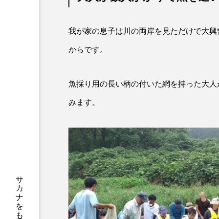
サブカルチャー
サメ
我が家の息子は川の両岸を見ただけで大興
サンマ
サーモン
からです。
シャコガイ
シュレーゲル
ジンベエザメ
スクミリン
魚採り用の長い柄の付いた網を持った大人
みます。
スルメイカ
ズワイガニ
ソラスズメダイ
タイコウ
タコクラゲ
タコブネ
ダイサギ
ダンゴウオ
チンアナゴ
ツキヒハナダ