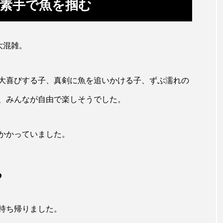
素手で魚を掴む
ホッケ
ホテイウオ
ホネガイ
ホホジロザメ
マアジ
マイクロプラスチック
マグロ
マス
大混雑。
ミカヅキノエボシ
ミナミギンガメアジ
ミナミヌマエビ
大喜びする子、真剣に魚を追いかける子、ずぶ濡れの
ラ
ムチカラマツ
ムツ
メカジキ
メガロドン
、みんなが自由で楽しそうでした。
ヌケ
メバル
メンダコ
モクズガニ
モツゴ
かかっていました。
モリアオガエル
モンツキハギ
ヤコウガイ
ヤ
ョウ
ヤマトヌマエビ
ヤマメ
ヤミヨキセワタ
る
タ
ユメタチモドキ
ヨウラククラゲ
ヨコエビ
イクラゲ
レシピ
ロックシュリンプ
ワカサギ
持ち帰りました。