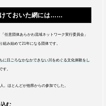
キジハタ
キス
キチヌ
キヌバリ
キビ
掛けておいた網には……
ギンザケ
ギンザメ
クエ
クサガメ
クジラ
クルマエビ
クロスジギンポ
クロソイ
クロダイ
年、「任意団体あらかわ流域ネットワーク実行委員会」
グラミー
グルクン
ケブカガニ
ケラ
ケ
り組み始めて21年になる団体です。
コオイムシ
コガタペンギン
コガネスズメダイ
ちに日ごろなかなかできない川をめぐる文化体験をし
コノシロ
コバンザメ
コブシメ
コブダイ
コ
です。
トギンポ
ゴトウタゴガエル
ゴマフアザラシ
ゴリ
0人。ほとんどが他県からの参加でした。
サカナアパートメント
サカナブックス
サクラアジ
マス
サケ
サザエ
サツオミシマ
サバ
い込む