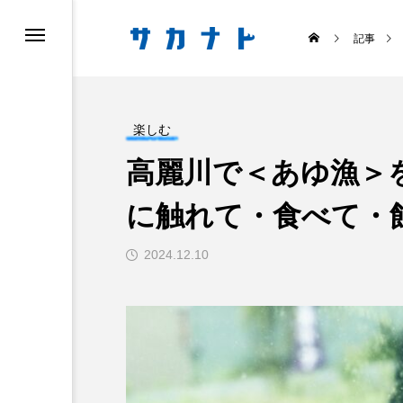
記事
楽しむ
高麗川で＜あゆ漁＞
に触れて・食べて・
ス
食べる
2024.12.10
