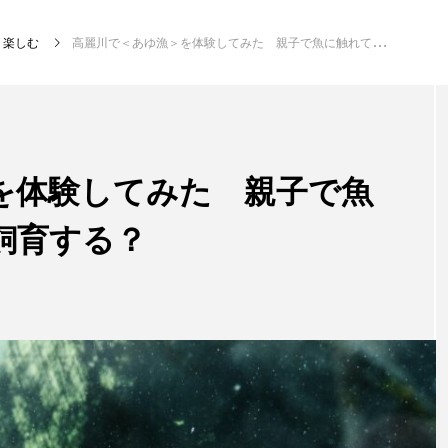
楽しむ
高麗川で＜あゆ漁＞を体験してみた 親子で魚に触れて・食べて・飼育する？
注目記事
サカナを知ろう
を体験してみた 親子で魚
飼育する？
創る
楽し