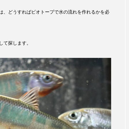
田海中水族館
世界遺産
両生類
交雑
企画
は、どうすればビオトープで水の流れを作れるかを必
シーパラダイス
共生
分析
分類
刺胞動物
北極
医療
南極大陸
同定
名古屋港水
して探します。
あきついお
四国
四国水族館
図鑑
固有亜種
ド
夏
外来生物
外来種
外来魚
大分
ウス
宮古島
寄生
寄生虫
対馬
寿司
しものせき水族館・海響館
干支
干潟
幻魚
水族館
形態
微生物
採集
撮影
擬態
潟市
旅行
日本固有種
旬
書籍
未利用