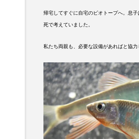
ワニ
ワレカラ
下
帰宅してすぐに自宅のビオトープへ。息子
保全
健康
八景島
死で考えていました。
化石
北の大地の水族館
私たち両親も、必要な設備があればと協力
四万十川
四万十川学遊館
地域名
城崎マリンワール
奈良県
宍道湖自然館ゴビ
岩手県
市場
市立
幼魚水族館
広島もとまち
料理
新海生物
新