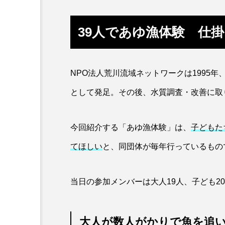
カワムツ
ガラ・ルファ
39人であゆ漁体験 仕
キンメダイ
ギギ
クモギンポ
クラゲ
NPO法人荒川流域ネットワークは1995
クロマグロ
グッピー
として発足。その後、水質調査・改善に取
コイ
コウテイペンギン
今回紹介する「あゆ漁体験」は、
子どもた
コチ
コトクラゲ
てほしい
と、同団体が毎年行っているもの
コモレビクラゲ
コモンイ
当日の参加メンバーは大人19人、子ども2
ゴールデンジェリーフィッシュ
サクラダンゴウオ
サクラ
大人が数人がかりで魚を追