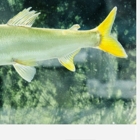
意外と簡単！ 100均で
河川・
買った道具で＜魚のは
点に立
く製＞を作ってみた
ーザ
椎名まさと
みのり
夏休みの自由研究にい
なんで
2026.06.02
かが？
食者”
2026
キーワードから探す
アイゴ
アイナメ
アオウオ
アオザメ