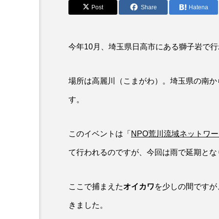
アカカサゴ
アカクラゲ
Post
Share
Hatena
アザアシ
アシカ
今年10月、埼玉県日高市にある獅子岩で
アマゴ
アマダイ
アンコウ
イカ
イ
場所は高麗川（こまがわ）。埼玉県の南か
イモリ
イラスト
す。
ウマヅラハギ
ウミウシ
このイベントは「
NPO荒川流域ネットワー
オオサンショウウオ
オシ
て行われるのですが、今回は雨で延期とな
オーストラリア
カイエビ
ここで捕まえた
オイカワ
を少しの間ですが
カガミガイ
カキ
きました。
カブトエビ
カブトクラゲ