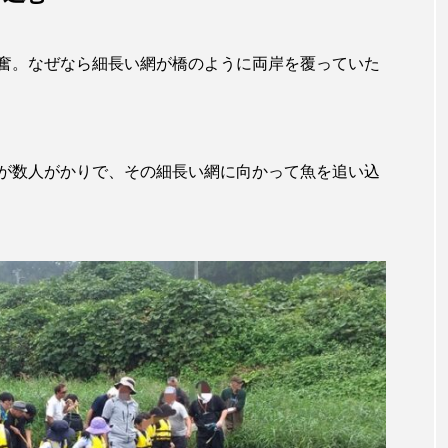
サヨリ
サルシアクラゲ
サルパ
サワガニ
奮。なぜなら細長い網が橋のように両岸を覆っていた
ザトウクジラ
シクリッド
シコロサンゴ
シトウズク
アオガエル
シラウオ
シロウオ
シログチ
シ
ゴガイ
スズキ
スッポン
スナモグリ
スベス
が数人がかりで、その細長い網に向かって魚を追い込
セイウチ
センニンガジ
ソウギョ
ソウダガツ
チ
タイドプール
タカエビ
タカラガイ
タガ
タチウオ
タナゴ
タラバガニ
ダイオウイカ
チゴガニ
チヌ
チョウクラゲ
チョウザメ
イ
テナガエビ
デンキウナギ
トゲウオ
トド