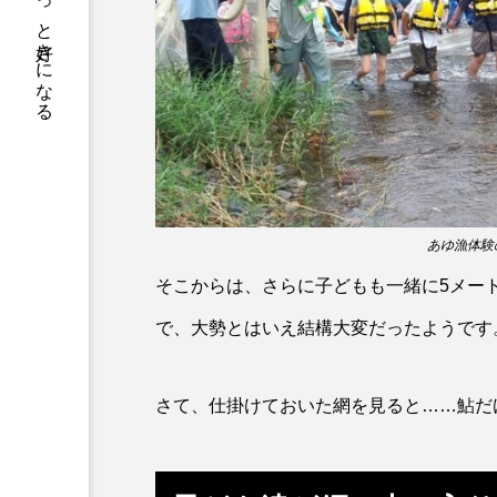
サカナをもっと好きになる
トラフグ
トラフザメ
ドチザメ
ナマズ
ニシシマドジョウ
ニジハ
ニホンザリガニ
ニホンナ
ネコザメ
ノコギリダイ
あゆ漁体験
ハダカゾウクラゲ
ハナゴ
そこからは、さらに子どもも一緒に5メー
ハブクラゲ
ハリヨ
で、大勢とはいえ結構大変だったようです
ヒドラ
ヒメマス
さて、仕掛けておいた網を見ると……鮎だ
フエフキダイ
フグ
プランクトン
ヘラヤガラ