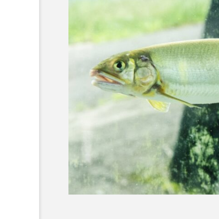
素を含む夏ら
＜ツバメウオ＞は意外
？ 四国水族
と美味しい！ “でかい
展「潜入！海
鰭”が特徴的な魚を実際
サカナト編
物研究所」開
に食べてみた
集部
2026.08.05
川県宇多津
6
かんぱち
わたしと水族館