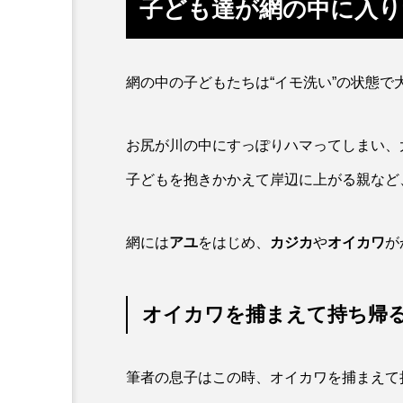
子ども達が網の中に入り
ホタルイカ
ホッキガイ
ポットベリーシーホース
網の中の子どもたちは“イモ洗い”の状態で
マダラ
マテガイ
お尻が川の中にすっぽりハマってしまい、
ミナミメダカ
ミンククジ
子どもを抱きかかえて岸辺に上がる親など
メゴチ
メジナ
メ
網には
アユ
をはじめ、
カジカ
や
オイカワ
が
モノノケトンガリサカタザメ
ヤドカリ
ヤマトシマドジ
オイカワを捕まえて持ち帰
ユウレイクラゲ
ユカタハ
ラムサール条約
リュウセ
筆者の息子はこの時、オイカワを捕まえて