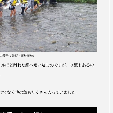
トラフシャコ
トンボ
ドキュメンタリー
ドジョ
ナンヨウブダイ
ナンヨウマンタ
ニギス
ニシキアナ
ギ
ニジマス
ニセゴイシウツボ
ニフレル
ニ
マズ
ニュウドウカジカ
ヌノサラシ
ヌマガエル
ノロゲンゲ
ハス
ハゼ
ハタタテダイ
の様子（撮影：栗秋美穂）
ンドウ
ハナシャコ
ハナダイ
ハナビラウオ
トルほど離れた網へ追い込むのですが、水流もあるの
バイオロギング
バショウカジキ
バンドウイルカ
。
ヒラマサ
ヒラメ
ビワマス
ピラルクー
フィ
けでなく他の魚もたくさん入っていました。
フナ
ブックレビュー
ブリ
ブルーカーボン
ベタ
ベニザケ
ベラ
ホウネンエビ