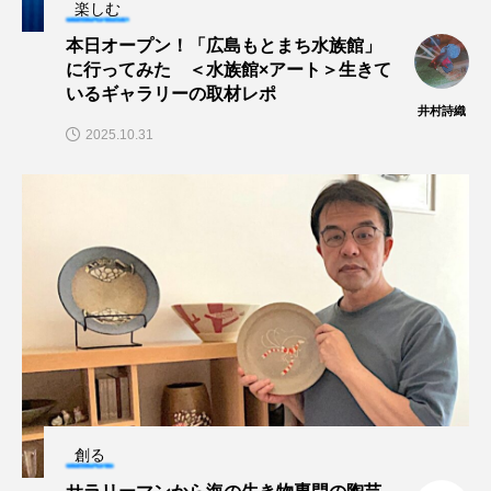
楽しむ
本日オープン！「広島もとまち水族館」
ヤッコ
ヤドカリ
ヤマトシマドジョウ
に行ってみた ＜水族館×アート＞生きて
いるギャラリーの取材レポ
ヤマトヌマエビ
ヤマメ
ヤミヨキセワタ
井村詩織
2025.10.31
ユウゼン
ユウレイクラゲ
ユカタハタ
ユメタチモドキ
ヨウラククラゲ
ヨコエビ
ヨツメウオ
ラブカ
ラムサール条約
リュウセイクラゲ
レシピ
ロックシュリンプ
ワカサギ
ワカメ
ワタカ
ワニ
ワレカラ
創る
下田海中水族館
世界遺産
両生類