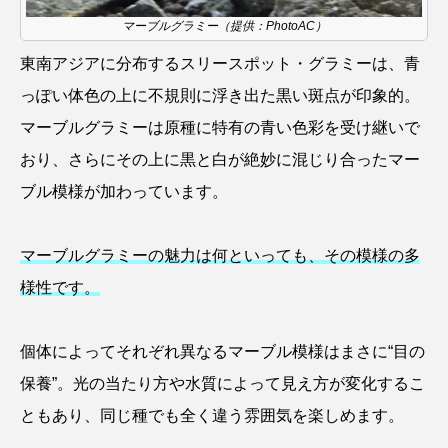
ウマヅラハギ
ウミウシ
エイ
マーブルグラミー（提供：PhotoAC）
東南アジアに分布するスリースポット・グラミーは、青
エゾアイナメ
エッセイ
オオカミウオ
っぽい体色の上に不規則に浮き出た黒い斑点が印象的。
オオグソクムシ
オオサンショウウオ
マーブルグラミーは原種に特有の青い色彩を受け継いで
おり、さらにその上に黒と白が絶妙に混じり合ったマー
オショロコマ
オスカー
オタリア
ブル模様が加わっています。
オットセイ
オニヒトデ
オワンクラゲ
マーブルグラミーの魅力は何といっても、その模様の多
オーストラリア
カイエビ
カイギュウ
様性です。
カイロウドウケツ
カイワリ
個体によってそれぞれ異なるマーブル模様はまさに“目の
カエルアンコウ
カガミガイ
カキ
保養”。光の当たり方や水質によって見え方が変化するこ
カクレクマノミ
カゴカマス
カジカ
ともあり、同じ種でも全く違う雰囲気を楽しめます。
カタボシイワシ
カツオ
カニ