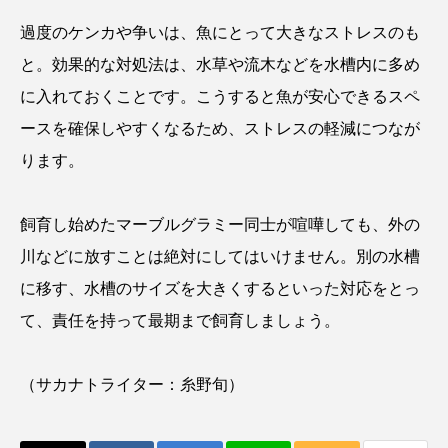
ソトオリイワシ
ソラスズメダイ
過度のケンカや争いは、魚にとって大きなストレスのも
と。効果的な対処法は、水草や流木などを水槽内に多め
タイコウチ
タイドプール
タカエビ
に入れておくことです。こうすると魚が安心できるスペ
タカラガイ
タガメ
タコ
タコクラゲ
ースを確保しやすくなるため、ストレスの軽減につなが
ります。
タコブネ
タチウオ
タナゴ
タラバガニ
ダイオウイカ
ダイオウカサゴ
飼育し始めたマーブルグラミー同士が喧嘩しても、外の
川などに放すことは絶対にしてはいけません。別の水槽
ダイサギ
ダンゴウオ
チゴガニ
チヌ
に移す、水槽のサイズを大きくするといった対応をとっ
チョウクラゲ
チョウザメ
て、責任を持って最期まで飼育しましょう。
チリメンモンスター
チンアナゴ
（サカナトライター：糸野旬）
ツキヒハナダイ
テナガエビ
デンキウナギ