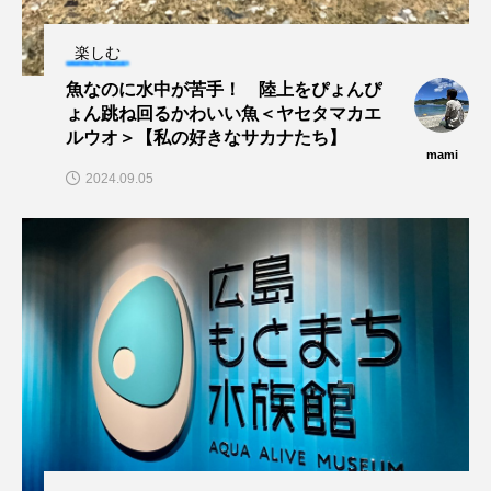
マス
マダイ
マダコ
マダラ
楽しむ
マテガイ
ミカヅキノエボシ
魚なのに水中が苦手！ 陸上をぴょんぴ
ょん跳ね回るかわいい魚＜ヤセタマカエ
ミナミギンガメアジ
ミナミヌマエビ
ルウオ＞【私の好きなサカナたち】
mami
ミナミハタンポ
ミナミメダカ
2024.09.05
ミンククジラ
ムチカラマツ
ムツ
メカジキ
メガロドン
メギス
メコン川
メゴチ
メジナ
メヌケ
メバル
メンダコ
モクズガニ
モツゴ
モノノケトンガリサカタザメ
モリアオガエル
モンツキハギ
ヤコウガイ
ヤゴ