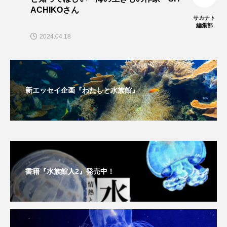
在来生物
地域名
城崎マリンワールド
ACHIKOさん
サカナト
編集部
夏
外来生物
外来種
外来魚
2024.04.18
大分県
天然記念物
奈良県
宍道湖自然館ゴビウス
宮古島
寄生
新エッセイ企画『わたしと水族館』
寄生虫
対馬
寿司
小樽
屈斜路湖
岩手県
市場
市立しものせき水族館・海響館
干支
干潟
書籍『水族館人2』発売中！
幻魚
幼体
幼生
幼魚
幼魚水族館
広島もとまち水族館
形態
微生物
採集
撮影
擬態
文化