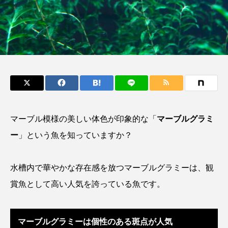
もつ不思議な力──祖
ーザンパイク＞とは
父と子の魚拓からその
なんでも食べる“最高
さ
清水むつ
Polo th
意味を問いなおす
捕食者”？
み
Rat
2026.08.09
2026.08.04
キーワードから探す
おばま水族館
かんぱち
わたしと水族館
マーブル模様の美しい体色が印象的な「
マーブルグラミ
アイゴ
アイナメ
アオウオ
アオザメ
ー
」という魚を知っていますか？
アオリイカ
アカアジ
アカカサゴ
水槽内で華やかな存在感を放つマーブルグラミーは、観
アカクラゲ
アカザ
アカハタ
賞魚として高い人気を誇っている魚です。
アカムツ
アカメ
アクアリウム
アサヒガニ
アザアシ
アシカ
アジ
マーブルグラミーは個性のある斑点が人気