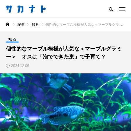
サカナをもっと好きになる
記事
知る
個性的なマーブル模様が人気な＜マーブルグラミー＞ オスは「泡でできた巣」で子育て？
知る
食べる
楽しむ
創る
知る
注目記事
個性的なマーブル模様が人気な＜マーブルグラミ
サカナを知ろう
ー＞ オスは「泡でできた巣」で子育て？
創る
楽しむ
2024.12.06
＜なぜ釣り人は魚拓を
河川・湖の生態系の頂
とるのか？＞ 魚拓が
点に立つ美しい魚＜ノ