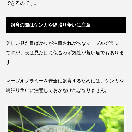
できるのです。
コモンイトギンポ
ゴトウタゴガエル
ゴマフアザラシ
ゴリ
ゴンズイ
飼育の際はケンカや縄張り争いに注意
ゴールデンジェリーフィッシュ
美しい見た目ばかりが注目されがちなマーブルグラミー
サカナアパートメント
サカナブックス
ですが、実は見た目に似合わず気性が荒い魚でもありま
サクラアジ
サクラエビ
サクラダンゴウオ
す。
サクラマス
サケ
サザエ
マーブルグラミーを安全に飼育するためには、ケンカや
サツオミシマ
サバ
サビウツボ
縄張り争いに注意しておかなければなりません。
サブカルチャー
サメ
サヨリ
サルシアクラゲ
サルパ
サワガニ
サンゴ
サンショウウオ
サンマ