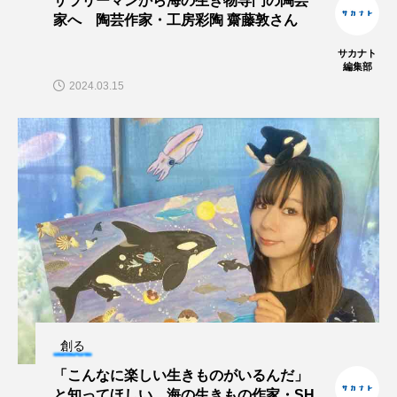
サラリーマンから海の生き物専門の陶芸
家へ 陶芸作家・工房彩陶 齋藤敦さん
交雑
企画
企画展
伝承
サカナト
編集部
伝統料理
保全
健康
2024.03.15
八景島シーパラダイス
共生
分析
分類
刺胞動物
剥製
動物園
化石
北の大地の水族館
北極
医療
南極大陸
同定
名古屋港水族館
哺乳類
商品
四万十川
四万十川学遊館あきついお
四国
創る
四国水族館
図鑑
固有亜種
固有種
「こんなに楽しい生きものがいるんだ」
と知ってほしい 海の生きもの作家・SH