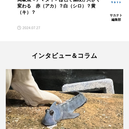
れた魚名【変わった名前の魚たち】
フエダイ
フエフキダイ
フグ
フナ
サカナト
編集部
ブックレビュー
ブリ
ブルーカーボン
2023.10.20
プライドフィッシュ
プランクトン
ヘラヤガラ
ベタ
ベニザケ
ベラ
インタビュー＆コラム
ホウネンエビ
ホウボウ
ホタテ
ホタルイカ
ホッキガイ
ホッケ
ホテイウオ
ホネガイ
ホホジロザメ
ホヤ
ホンモロコ
ポットベリーシーホース
マアジ
マイクロプラスチック
マグロ