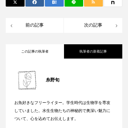
トゲウオ
トド
トラウツボ
トラフグ
トラフザメ
トラフシャコ
トンボ
前の記事
次の記事
ドキュメンタリー
ドジョウ
ドスイカ
ドチザメ
ナマズ
ナンヨウブダイ
この記事の執筆者
執筆者の新着記事
ナンヨウマンタ
ニギス
ニシキアナゴ
振袖を着たような美しさの＜フリソデエ
2025.01.29
ニシキフウライウオ
ニシシマドジョウ
糸野旬
ニジハギ
ニジマス
ニセゴイシウツボ
黄色と青のツートンカラーが美しい＜ソ
2024.12.22
ビ＞ 雌雄のペアでヒトデを襲う？
ニフレル
ニホンカワウソ
ニホンザリガニ
お魚好きなフリーライター。学生時代は生物学を専攻
3つの呼吸方法を併用する淡水魚＜ドジョ
2024.12.20
メワケヤッコ＞ サンゴとの相性は良く
していました。水生生物たちの神秘的で奥深い魅力に
ニホンナマズ
ニュウドウカジカ
ついて、心を込めてお伝えします。
ヌノサラシ
ヌマガエル
ヌマムツ