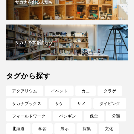
サカナを創る人たち
海獣
海綿動物
海藻
海遊館
海鳥
液浸標本
淀川
淡水魚
深海
深海生物
深海魚
サカナの本を読もう
渋川マリン水族館
渓流
湖
湿地
漁業
漁港
漫画
灯台
タグから探す
無脊椎動物
熱帯魚
牡蠣
特徴
アクアリウム
イベント
カニ
クラゲ
琵琶湖博物館
環境
環境保全
サカナブックス
サケ
サメ
ダイビング
生きた化石
生態
生態系
生物多様性
フィールドワーク
ペンギン
保全
分類
産卵
田んぼ
甲殻類
発酵食品
北海道
学習
展示
採集
文化