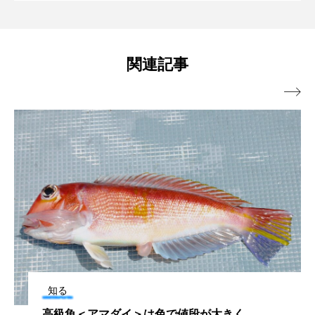
ウ＞ 不思議な生態と適応力の秘密と
ない？
ネコギギ
ネコザメ
ノコギリダイ
は？
関連記事
ノロゲンゲ
ハス
ハゼ
ハタタテダイ

ハタハタ
ハダカゾウクラゲ
ハナゴンドウ
ハナシャコ
ハナダイ
ハナビラウオ
ハナミノカサゴ
ハブクラゲ
ハリヨ
バイオロギング
バショウカジキ
バンドウイルカ
ヒゲソリダイ
ヒゲダイ
ヒドラ
ヒメマス
ヒラマサ
ヒラメ
知る
ビワマス
ピラルクー
フィールド
タピオカミルクティー？ピエロ？連想さ