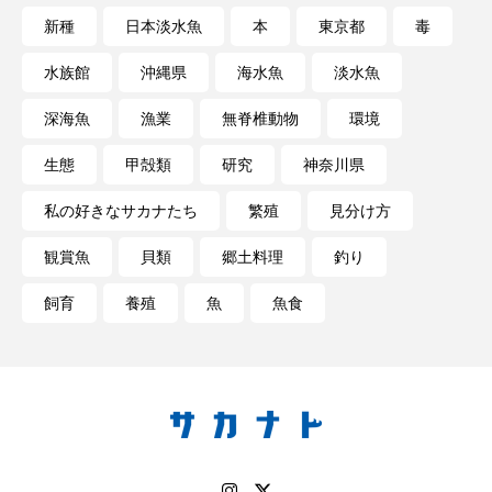
白身魚
相模川
磯
磯焼け
新種
日本淡水魚
本
東京都
毒
磯遊び
神戸須磨シーワールド
水族館
沖縄県
海水魚
淡水魚
深海魚
漁業
無脊椎動物
環境
私の好きなサカナたち
稚魚
絶滅危惧種
生態
甲殻類
研究
神奈川県
絶滅種
繁殖
繫殖
美ら海水族館
私の好きなサカナたち
繁殖
見分け方
美容
群馬県
耳石
脊索動物
観賞魚
貝類
郷土料理
釣り
自然
自然保護
自由研究
飼育
養殖
魚
魚食
葛西臨海公園
葛西臨海水族園
藻場
藻類
見分け方
観察
調査
調理
論文
貝
賀露かにっこ館
資源
赤潮
足摺海洋館SATOUMI