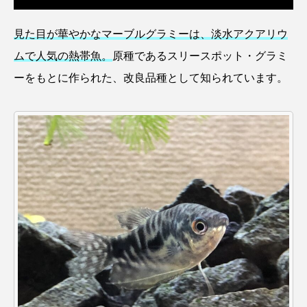
アッキガイ
アナゴ
アブラツノザメ
見た目が華やかなマーブルグラミーは、淡水アクアリウ
アブラボテ
アマガエル
アマゴ
ムで人気の熱帯魚。
原種であるスリースポット・グラミ
ーをもとに作られた、改良品種として知られています。
アマダイ
アミメハギ
アメリカザリガニ
アユ
アリアケギバチ
アリゲーターガー
アンコウ
イカ
イカナゴ
イクラ
イッカク
イトウ
イトヒキアジ
イトヨリダイ
イモリ
イラスト
イリエワニ
イワナ
インドネシア
ウツボ
ウナギ
ウバザメ