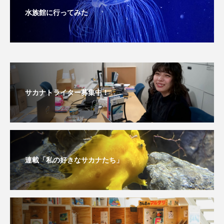
水族館に行ってみた
文学
料理
新海生物
新潟市
旅行
日本固有種
旬
書籍
未利用魚
未来館
東京湾
栄養
サカナトライター募集中！
桂浜水族館
梅雨
棘皮動物
横浜開運水族館
正月
歴史
死滅回遊魚
水
水族館
水族館人
連載「私の好きなサカナたち」
水槽
水生昆虫
水生生物
汽水域
河川
沼津港深海水族館
法律
海
海きらら
海水魚
海洋
海洋環境