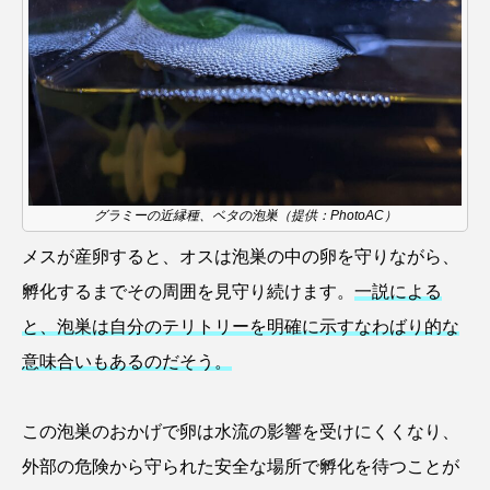
クロダイ
クロツラヘラサギ
クロマグロ
グッピー
グラミー
グルクン
ケブカガニ
ケラ
ケープペンギン
ゲンゴロウ
コイ
コウテイペンギン
グラミーの近縁種、ベタの泡巣（提供：PhotoAC）
コオイムシ
コガタペンギン
メスが産卵すると、オスは泡巣の中の卵を守りながら、
孵化するまでその周囲を見守り続けます。
一説による
コガネスズメダイ
コクチバス
コクレン
と、泡巣は自分のテリトリーを明確に示すなわばり的な
コチ
コトクラゲ
コノシロ
意味合いもあるのだそう。
コバンザメ
コブシメ
コブダイ
この泡巣のおかげで卵は水流の影響を受けにくくなり、
コメツキガニ
コモレビクラゲ
外部の危険から守られた安全な場所で孵化を待つことが