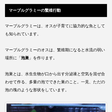
マーブルグラミーの繫殖行動
カブトエビ
カブトクラゲ
カミクラゲ
カレイ
カワウソ
カワハギ
マーブルグラミーは、オスが子育てに協力的な魚として
も知られています。
カワバタモロコ
カワムツ
ガラ・ルファ
キジハタ
キス
キチヌ
キヌバリ
マーブルグラミーのオスは、繁殖期になると水流の弱い
場所に「
泡巣
」を作ります。
キビナゴ
キュウリエソ
キンメダイ
ギギ
ギンザケ
ギンザメ
クエ
泡巣とは、水生生物が口から出す分泌液と空気を混ぜ合
わせて作る、多量の泡でできた巣のこと。一見、ただの
クサガメ
クジラ
クニマス
クマノミ
泡の塊のような形状をしています。
クモギンポ
クラゲ
クルマエビ
クロアジモドキ
クロスジギンポ
クロソイ