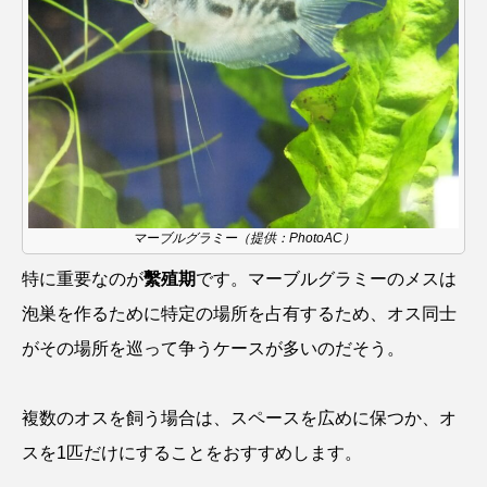
サーモン
ザトウクジラ
シクリッド
シコロサンゴ
シトウズクラゲ
シマハギ
シャコガイ
シュレーゲルアオガエル
シラウオ
シロウオ
シログチ
マーブルグラミー（提供：PhotoAC）
シロザケ
シロワニ
ジンベエザメ
特に重要なのが
繫殖期
です。マーブルグラミーのメスは
スクミリンゴガイ
スズキ
スッポン
泡巣を作るために特定の場所を占有するため、オス同士
がその場所を巡って争うケースが多いのだそう。
スナモグリ
スベスベマンジュウガニ
スルメイカ
ズワイガニ
セイウチ
複数のオスを飼う場合は、スペースを広めに保つか、オ
スを1匹だけにすることをおすすめします。
センニンガジ
ソウギョ
ソウダガツオ