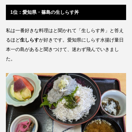
ゴトウタゴガエル
ゴマフアザラシ
ゴリ
1位：愛知県・篠島の生しらす丼
ゴンズイ
ゴールデンジェリーフィッシュ
私は一番好きな料理はと聞かれて「生しらす丼」と答え
サカナアパートメント
サカナブックス
るほど
生しらす
が好きです。愛知県にしらす水揚げ量日
サクラアジ
サクラエビ
サクラダンゴウオ
本一の島があると聞きつけて、迷わず飛んでいきまし
た。
サクラマス
サケ
サザエ
サツオミシマ
サバ
サビウツボ
サブカルチャー
サメ
サヨリ
サルシアクラゲ
サルパ
サワガニ
サンゴ
サンショウウオ
サンマ
サーモン
ザトウクジラ
シクリッド