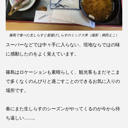
シコロサンゴ
シトウズクラゲ
シマハギ
シャコガイ
シュレーゲルアオガエル
篠島で食べた生しらすと釜揚げしらすのミックス丼（撮影：桐田えこ）
シラウオ
シロウオ
シログチ
スーパーなどでは中々手に入らない、現地ならではの味
に感動したのをよく覚えています。
シロザケ
シロワニ
ジンベエザメ
スクミリンゴガイ
スズキ
スッポン
篠島はロケーションも素晴らしく、観光客もまだそこま
で多くなくのんびりと過ごすことのできるお気に入りの
スナモグリ
スベスベマンジュウガニ
場所です。
スルメイカ
ズワイガニ
セイウチ
春にまた生しらすのシーズンがやってくるのが今から待
センニンガジ
ソウギョ
ソウダガツオ
ち遠しい……。
ソトオリイワシ
ソラスズメダイ