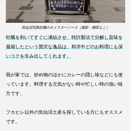
クロツラヘラサギ
クロマグロ
グッピー
グラミー
グルクン
ケブカガニ
ケラ
気仙沼完熟牡蠣のオイスターソース（撮影：桐田えこ）
ケープペンギン
ゲンゴロウ
コイ
牡蠣を剥いてすぐに凍結させ、特許製法で分解し旨味を
凝縮したという贅沢な逸品は、和洋中どのお料理にも深
コウテイペンギン
コオイムシ
いコクを生み出してくれます。
コガタペンギン
コガネスズメダイ
我が家では、炒め物のほかにカレーの隠し味などにも使
コクチバス
コクレン
コチ
っています。料理する元気がない時や忙しい時の強い味
コトクラゲ
コノシロ
コバンザメ
方です。
コブシメ
コブダイ
コメツキガニ
フカヒレ以外の気仙沼土産を探している方にもオススメ
コモレビクラゲ
コモンイトギンポ
です。