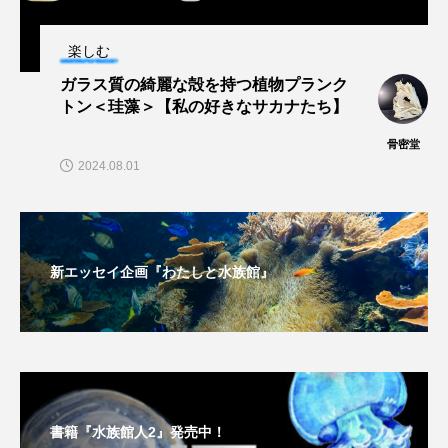
未利用魚
未来館
東京湾
栄養
楽しむ
ガラス質の綺麗な殻を持つ植物プランク
桂浜水族館
梅雨
棘皮動物
トン＜珪藻＞【私の好きなサカナたち】
横浜開運水族館
正月
歴史
骨密堂
2024.08.01
死滅回遊魚
水
水族館
水族館人
水槽
水生昆虫
水生生物
汽水域
新エッセイ企画『わたしと水族館』
河川
沼津港深海水族館
法律
海
海きらら
海水魚
海洋
海洋環境
海獣
海綿動物
海藻
海遊館
海鳥
液浸標本
淀川
淡水魚
書籍『水族館人2』発売中！