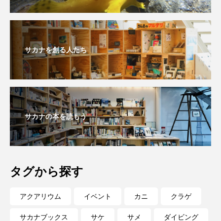
私の好きなサカナたち
稚魚
絶滅危惧種
絶滅種
繁殖
繫殖
美ら海水族館
サカナを創る人たち
美容
群馬県
耳石
脊索動物
自然
自然保護
自由研究
葛西臨海公園
葛西臨海水族園
藻場
サカナの本を読もう
藻類
見分け方
観察
調査
調理
論文
貝
賀露かにっこ館
タグから探す
資源
赤潮
足摺海洋館SATOUMI
アクアリウム
イベント
カニ
クラゲ
軟体動物
軟骨魚類
近畿大学
進化
サカナブックス
サケ
サメ
ダイビング
郷土料理
酒
釣り
鑑賞魚