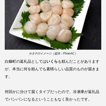
ウマヅラハギ
ウミウシ
エイ
エゾアイナメ
エッセイ
オオカミウオ
オオグソクムシ
オオサンショウウオ
オショロコマ
オスカー
オタリア
オットセイ
オニヒトデ
オワンクラゲ
ホタテのイメージ（提供：PhotoAC）
オーストラリア
カイエビ
カイギュウ
白糠町の返礼品としては
いくら
も頼んだことがあります
が、本当に何を頼んでも素晴らしい品質のものが届きま
カイロウドウケツ
カイワリ
す。
カエルアンコウ
カガミガイ
カキ
何回かに分けて届くタイプだったので、冷凍庫が返礼品
カクレクマノミ
カゴカマス
カジカ
でパンパンになるということもなく良かったです。
カタボシイワシ
カツオ
カニ