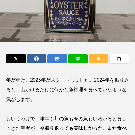
鰭”が特徴的な魚を実
もつ不思議な力──祖
際に食べてみた
父と子の魚拓からその
ト
椎名まさ
清水む
意味を問いなおす
と
み
2026.08.05
2026.08.09
キーワードから探す
おばま水族館
かんぱち
わたしと水族館
アイゴ
アイナメ
アオウオ
アオザメ
年が明け、2025年がスタートしました。2024年を振り返
アオリイカ
アカアジ
アカカサゴ
ると、出かけるたびに何かと魚料理を食べていたような
気がします。
アカクラゲ
アカザ
アカハタ
アカムツ
アカメ
アクアリウム
というわけで、昨年も川の魚も海の魚もいろいろと食し
てきた筆者が、
今振り返っても美味しかった、また食べ
アサヒガニ
アザアシ
アシカ
アジ