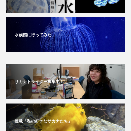
深海
深海生物
深海魚
渋川マリン水族館
渓流
湖
湿地
水族館に行ってみた
漁業
漁港
漫画
灯台
無脊椎動物
熱帯魚
牡蠣
特徴
琵琶湖博物館
環境
環境保全
生きた化石
生態
生態系
生物多様性
サカナトライター募集中！
産卵
田んぼ
甲殻類
発酵食品
白身魚
相模川
磯
磯焼け
連載「私の好きなサカナたち」
磯遊び
神戸須磨シーワールド