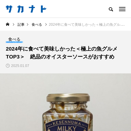
サカナをもっと好きになる
記事
食べる
2024年に食べて美味しかった＜極上の魚グルメTOP3＞ 絶品のオイスターソースがおすすめ
知る
食べる
楽しむ
創る
食べる
注目記事
2024年に食べて美味しかった＜極上の魚グルメ
サカナを知ろう
TOP3＞ 絶品のオイスターソースがおすすめ
食べる
創る
2025.01.07
＜ツバメウオ＞は意外
＜なぜ釣り人は魚拓を
と美味しい！ “でかい
とるのか？＞ 魚拓が