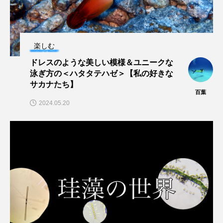
大分県
天然記念物
奈良県
宍道湖自然館ゴビウス
宮古島
寄生
楽しむ
寄生虫
対馬
寿司
小樽
ドレスのような美しい模様＆ユニークな
泳ぎ方の＜ハタタテハゼ＞【私の好きな
屈斜路湖
岩手県
市場
サカナたち】
百葉
市立しものせき水族館・海響館
干支
干潟
2024.05.20
幻魚
幼体
幼生
幼魚
幼魚水族館
広島もとまち水族館
形態
微生物
採集
撮影
擬態
文化
文学
料理
新海生物
新潟市
旅行
日本固有種
旬
書籍