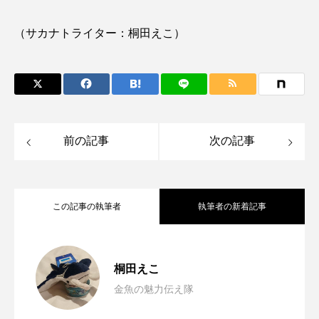
（サカナトライター：桐田えこ）
ノロゲンゲ
ハス
ハゼ
ハタタテダイ
ハタハタ
ハダカゾウクラゲ
ハナゴンドウ
ハナシャコ
ハナダイ
ハナビラウオ
ハナミノカサゴ
ハブクラゲ
ハリヨ
前の記事
次の記事
バイオロギング
バショウカジキ
バンドウイルカ
ヒゲソリダイ
ヒゲダイ
この記事の執筆者
執筆者の新着記事
ヒドラ
ヒメマス
ヒラマサ
ヒラメ
2024年に食べて美味しかった＜極上の魚
2025.01.07
桐田えこ
ビワマス
ピラルクー
フィールド
金魚の魅力伝え隊
肉の次は魚？ 進化する＜植物性シーフ
2024.12.23
グルメTOP3＞ 絶品のオイスターソース
フエダイ
フエフキダイ
フグ
フナ