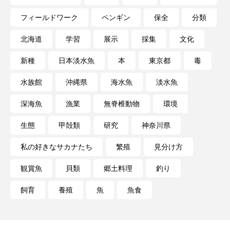
フィールドワーク
ペンギン
保全
分類
長崎ペンギン水族館
開発
雑貨
雷魚
北海道
学習
展示
採集
文化
青森県
頭足類
食中毒
食文化
新種
日本淡水魚
本
東京都
毒
飼育
骨
高知県
魚介類
魚卵
水族館
沖縄県
海水魚
淡水魚
魚拓
魚食
鯛の鯛
鯨類
深海魚
漁業
無脊椎動物
環境
鰭脚類
鳥羽水族館
鴨川シーワールド
生態
甲殻類
研究
神奈川県
私の好きなサカナたち
繁殖
見分け方
観賞魚
貝類
郷土料理
釣り
飼育
養殖
魚
魚食