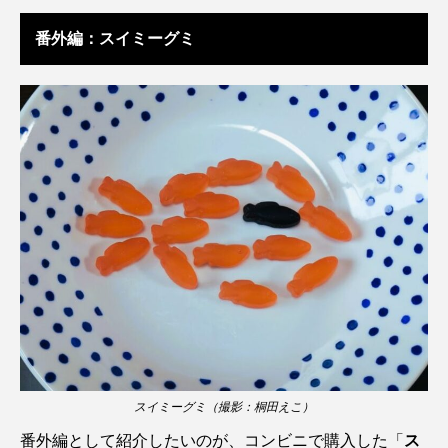
タイコウチ
タイドプール
タカエビ
番外編：スイミーグミ
タカラガイ
タガメ
タコ
タコクラゲ
タコブネ
タチウオ
タナゴ
タラバガニ
ダイオウイカ
ダイオウカサゴ
ダイサギ
ダンゴウオ
チゴガニ
チヌ
チョウクラゲ
チョウザメ
チリメンモンスター
チンアナゴ
ツキヒハナダイ
テナガエビ
デンキウナギ
スイミーグミ（撮影：桐田えこ）
トゲウオ
トド
トラウツボ
トラフグ
番外編として紹介したいのが、コンビニで購入した「
ス