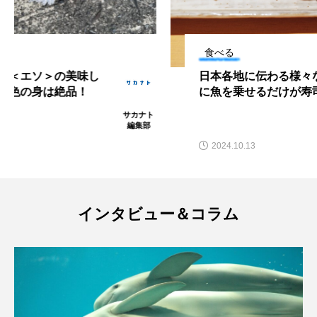
マテガイ
ミカヅキノエボシ
ミナミギンガメアジ
ミナミヌマエビ
食べる
日本各地に伝わる様々な＜寿司＞ お米
ミナミハタンポ
ミナミメダカ
に魚を乗せるだけが寿司じゃない？
ミンククジラ
ムチカラマツ
ムツ
百葉
メカジキ
メガロドン
メギス
2024.10.13
メコン川
メゴチ
メジナ
メヌケ
インタビュー＆コラム
メバル
メンダコ
モクズガニ
モツゴ
モノノケトンガリサカタザメ
モリアオガエル
モンツキハギ
ヤコウガイ
ヤゴ
ヤッコ
ヤドカリ
ヤマトシマドジョウ