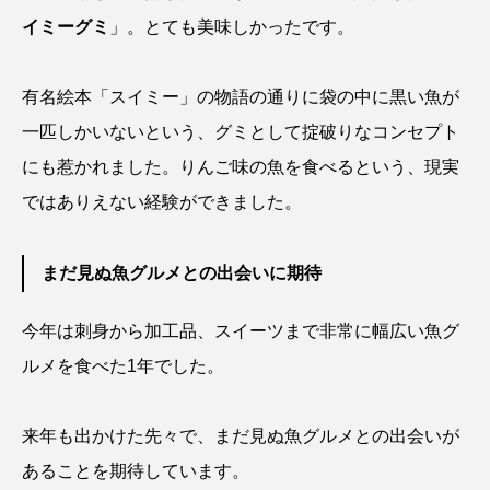
トラフザメ
トラフシャコ
トンボ
イミーグミ
」。とても美味しかったです。
ドキュメンタリー
ドジョウ
ドスイカ
有名絵本「スイミー」の物語の通りに袋の中に黒い魚が
ドチザメ
ナマズ
ナンヨウブダイ
一匹しかいないという、グミとして掟破りなコンセプト
にも惹かれました。りんご味の魚を食べるという、現実
ナンヨウマンタ
ニギス
ニシキアナゴ
ではありえない経験ができました。
ニシキフウライウオ
ニシシマドジョウ
まだ見ぬ魚グルメとの出会いに期待
ニジハギ
ニジマス
ニセゴイシウツボ
今年は刺身から加工品、スイーツまで非常に幅広い魚グ
ニフレル
ニホンカワウソ
ニホンザリガニ
ルメを食べた1年でした。
ニホンナマズ
ニュウドウカジカ
来年も出かけた先々で、まだ見ぬ魚グルメとの出会いが
ヌノサラシ
ヌマガエル
ヌマムツ
あることを期待しています。
ネコギギ
ネコザメ
ノコギリダイ