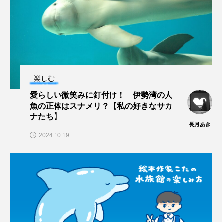
ヤマトヌマエビ
ヤマメ
ヤミヨキセワタ
ユウゼン
ユウレイクラゲ
ユカタハタ
ユメタチモドキ
ヨウラククラゲ
ヨコエビ
楽しむ
愛らしい微笑みに釘付け！ 伊勢湾の人
ヨツメウオ
ラブカ
ラムサール条約
魚の正体はスナメリ？【私の好きなサカ
ナたち】
リュウセイクラゲ
レシピ
長月あき
2024.10.19
ロックシュリンプ
ワカサギ
ワカメ
ワタカ
ワニ
ワレカラ
下田海中水族館
世界遺産
両生類
交雑
企画
伝承
伝統料理