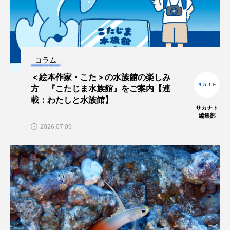
保全
健康
八景島シーパラダイス
共生
分析
分類
刺胞動物
コラム
剥製
動物園
化石
北の大地の水族館
＜絵本作家・こた＞の水族館の楽しみ
方 『こたじま水族館』をご案内【連
北極
医療
南極大陸
同定
載：わたしと水族館】
サカナト
名古屋港水族館
哺乳類
商品
編集部
2026.07.09
四万十川
四万十川学遊館あきついお
四国
四国水族館
図鑑
固有亜種
固有種
在来生物
地域名
城崎マリンワールド
夏
外来生物
外来種
外来魚