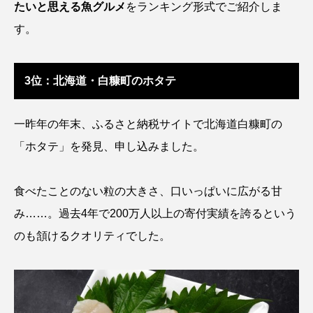
たいと思える魚グルメ
をランキング形式でご紹介しま
アッキガイ
アナゴ
アブラツノザメ
す。
アブラボテ
アマガエル
アマゴ
3位：北海道・白糠町のホタテ
アマダイ
アミメハギ
アメリカザリガニ
アユ
アリアケギバチ
アリゲーターガー
一昨年の年末、ふるさと納税サイトで北海道白糠町の
「ホタテ」を発見、申し込みました。
アンコウ
イカ
イカナゴ
イクラ
イッカク
イトウ
イトヒキアジ
食べたことのない粒の大きさ、口いっぱいに広がる甘
み……。過去4年で200万人以上の寄付実績を誇るという
イトヨリダイ
イモリ
イラスト
のも頷けるクオリティでした。
イリエワニ
イワナ
インドネシア
ウツボ
ウナギ
ウバザメ