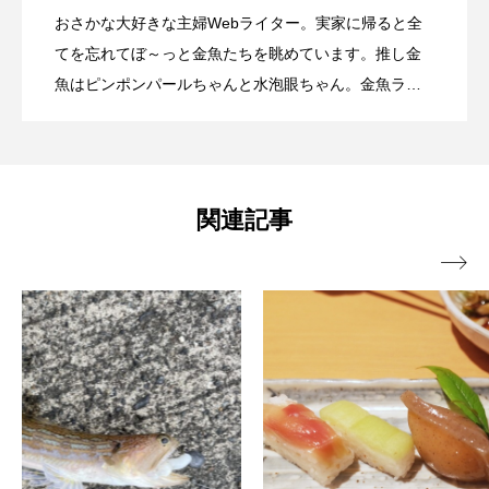
おさかな大好きな主婦Webライター。実家に帰ると全
ブックレビュー
ブリ
ブルーカーボン
世界で注目！価格高騰中の＜日本の真珠
2024.12.11
ード＞の世界 食感まで忠実に再現
てを忘れてぼ～っと金魚たちを眺めています。推し金
がおすすめ
魚はピンポンパールちゃんと水泡眼ちゃん。金魚ラバ
プライドフィッシュ
プランクトン
ーが増えますように。
＞ 母貝はアコヤガイだけじゃない？
ヘラヤガラ
ベタ
ベニザケ
ベラ
ホウネンエビ
ホウボウ
ホタテ
関連記事
ホタルイカ
ホッキガイ
ホッケ

ホテイウオ
ホネガイ
ホホジロザメ
ホヤ
ホンモロコ
ポットベリーシーホース
マアジ
マイクロプラスチック
マグロ
マス
マダイ
マダコ
マダラ