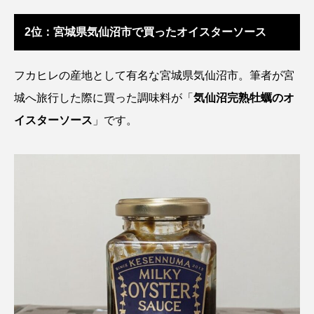
2位：宮城県気仙沼市で買ったオイスターソース
カブトエビ
カブトクラゲ
カミクラゲ
カレイ
カワウソ
カワハギ
フカヒレの産地として有名な宮城県気仙沼市。筆者が宮
城へ旅行した際に買った調味料が「
気仙沼完熟牡蠣のオ
カワバタモロコ
カワムツ
ガラ・ルファ
イスターソース
」です。
キジハタ
キス
キチヌ
キヌバリ
キビナゴ
キュウリエソ
キンメダイ
ギギ
ギンザケ
ギンザメ
クエ
クサガメ
クジラ
クニマス
クマノミ
クモギンポ
クラゲ
クルマエビ
クロスジギンポ
クロソイ
クロダイ