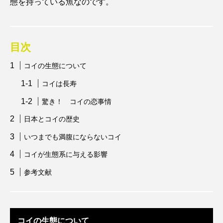
態を持っている魚なのです。
アッキガイ
アナゴ
アブラツノザメ
アブラボテ
アマガエル
アマゴ
目次
アマダイ
アミメハギ
アメリカザリガニ
コイの生態について
コイは長寿
アユ
アリアケギバチ
アリゲーターガー
驚き！ コイの恋事情
アンコウ
イカ
イカナゴ
イクラ
日本とコイの歴史
イッカク
イトウ
イトヒキアジ
いつまでも満腹にならないコイ
コイが生態系に与える影響
イトヨリダイ
イモリ
イラスト
参考文献
イリエワニ
イワナ
インドネシア
ウツボ
ウナギ
ウバザメ
コイの生態について