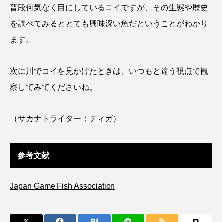
トラフザメ
トラフシャコ
トンボ
普段何気なく目にしているコイですが、その生態や歴史
を調べてみるととても興味深い魚だということがわかり
ドキュメンタリー
ドジョウ
ドスイカ
ます。
ドチザメ
ナマズ
ナンヨウブダイ
次に川でコイを見かけたときは、いつもと違う視点で観
ナンヨウマンタ
ニギス
ニシキアナゴ
察してみてくださいね。
ニシキフウライウオ
ニシシマドジョウ
（サカナトライター：ティガ）
ニジハギ
ニジマス
ニセゴイシウツボ
ニフレル
ニホンカワウソ
ニホンザリガニ
参考文献
ニホンナマズ
ニュウドウカジカ
Japan Game Fish Association
ヌノサラシ
ヌマガエル
ヌマムツ
ネコギギ
ネコザメ
ノコギリダイ