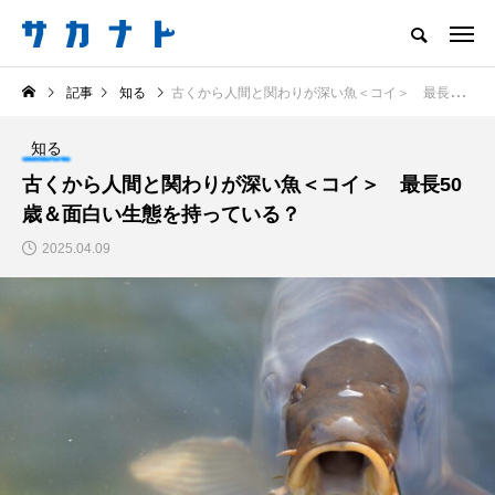
サカナをもっと好きになる
記事
知る
古くから人間と関わりが深い魚＜コイ＞ 最長50歳＆面白い生態を持っている？
知る
食べる
楽しむ
創る
知る
注目記事
古くから人間と関わりが深い魚＜コイ＞ 最長50
サカナを知ろう
歳＆面白い生態を持っている？
食べる
創る
2025.04.09
＜ツバメウオ＞は意外
意外と簡単！ 100均で
と美味しい！ “でかい
買った道具で＜魚のは