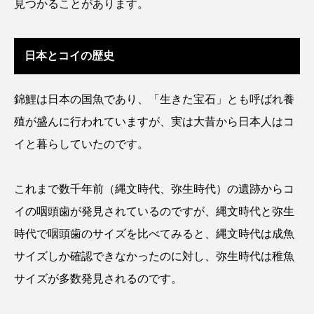
見つかることがあります。
クロツラヘラサギ
クロマグロ
グッピー
グラミー
グルクン
ケブカガニ
ケラ
日本とコイの歴史
ケープペンギン
ゲンゴロウ
コイ
錦鯉は日本の国魚であり、「生きた宝石」とも呼ばれ養
殖が盛んに行われていますが、実は大昔から日本人はコ
コウテイペンギン
コオイムシ
イと暮らしていたのです。
コガタペンギン
コガネスズメダイ
これまで数千年前（縄文時代、弥生時代）の遺跡からコ
コクチバス
コクレン
コチ
イの咽頭歯が発見されているのですが、縄文時代と弥生
コトクラゲ
コノシロ
コバンザメ
時代で咽頭歯のサイズを比べてみると、縄文時代は成魚
サイズしか確認できなかったのに対し、弥生時代は稚魚
コブシメ
コブダイ
コメツキガニ
サイズが多数発見されるのです。
コモレビクラゲ
コモンイトギンポ