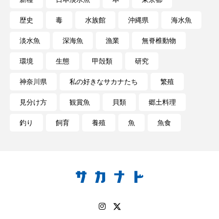
歴史
毒
水族館
沖縄県
海水魚
長崎ペンギン水族館
開発
雑貨
雷魚
淡水魚
深海魚
漁業
無脊椎動物
青森県
頭足類
食中毒
食文化
環境
生態
甲殻類
研究
飼育
骨
高知県
魚介類
魚卵
神奈川県
私の好きなサカナたち
繁殖
魚食
鯛の鯛
鯨類
鰭脚類
見分け方
観賞魚
貝類
郷土料理
鳥羽水族館
鴨川シーワールド
釣り
飼育
養殖
魚
魚食