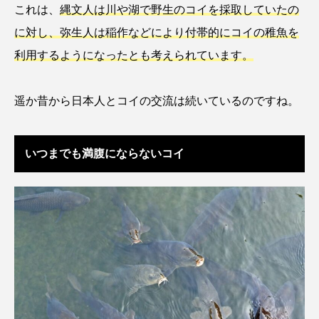
これは、
縄文人は川や湖で野生のコイを採取していたの
ゴトウタゴガエル
ゴマフアザラシ
ゴリ
に対し、弥生人は稲作などにより付帯的にコイの稚魚を
ゴンズイ
ゴールデンジェリーフィッシュ
利用するようになったとも考えられています。
サカナアパートメント
サカナブックス
遥か昔から日本人とコイの交流は続いているのですね。
サクラアジ
サクラエビ
サクラダンゴウオ
サクラマス
サケ
サザエ
いつまでも満腹にならないコイ
サツオミシマ
サバ
サビウツボ
サブカルチャー
サメ
サヨリ
サルシアクラゲ
サルパ
サワガニ
サンゴ
サンショウウオ
サンマ
サーモン
ザトウクジラ
シクリッド