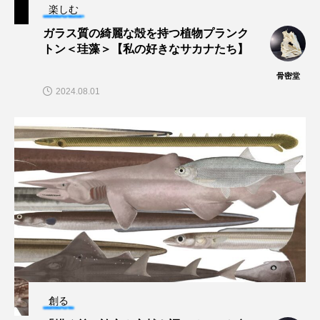
楽しむ
保全
健康
八景島シーパラダイス
ガラス質の綺麗な殻を持つ植物プランク
トン＜珪藻＞【私の好きなサカナたち】
共生
分析
分類
刺胞動物
骨密堂
剥製
動物園
化石
北の大地の水族館
2024.08.01
北極
医療
南極大陸
同定
名古屋港水族館
哺乳類
商品
四万十川
四万十川学遊館あきついお
四国
四国水族館
図鑑
固有亜種
固有種
在来生物
地域名
城崎マリンワールド
夏
外来生物
外来種
外来魚
創る