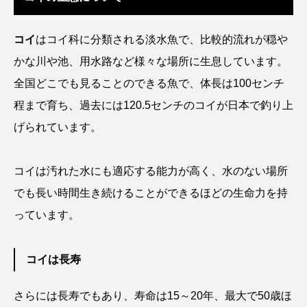
ウマヅラハギ
ウミウシ
エイ
コイ
はコイ科に分類される淡水魚で、比較的流れが穏や
エゾアイナメ
エッセイ
オオカミウオ
かな川や池、用水路など様々な場所に生息しています。
オオグソクムシ
オオサンショウウオ
全国どこでも見ることのできる魚で、体長は100センチ
程まで育ち、過去には120.5センチのコイが日本で釣り上
オショロコマ
オスカー
オタリア
げられています。
オットセイ
オニヒトデ
オワンクラゲ
コイは汚れた水にも適応する能力が高く、水のない場所
オーストラリア
カイエビ
カイギュウ
でも長い時間生き続けることができるほどの生命力を持
カイロウドウケツ
カイワリ
っています。
カエルアンコウ
カガミガイ
カキ
コイは長寿
カクレクマノミ
カゴカマス
カジカ
さらには長寿でもあり、寿命は15～20年、最大で50歳ほ
カタボシイワシ
カツオ
カニ