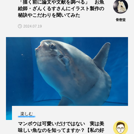
「描く前に論文や文献を調べる」 お魚
大分県
天然記念物
奈良県
絵師・ざんくるすさんにイラスト製作の
秘訣やこだわりを聞いてみた
宍道湖自然館ゴビウス
宮古島
寄生
骨密堂
2024.07.19
寄生虫
対馬
寿司
小樽
屈斜路湖
岩手県
市場
市立しものせき水族館・海響館
干支
干潟
幻魚
幼体
幼生
幼魚
幼魚水族館
広島もとまち水族館
形態
微生物
採集
撮影
擬態
文化
楽しむ
文学
料理
新海生物
新潟市
マンボウは可愛いだけではない 実は美
味しい魚なのを知ってますか？【私の好
旅行
日本固有種
旬
書籍