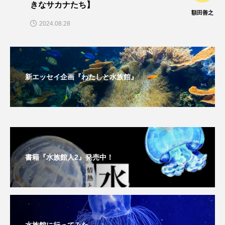
きなサカナたち】
額田善之
未利用魚
未来館
東京湾
栄養
2024.08.28
桂浜水族館
梅雨
棘皮動物
横浜開運水族館
正月
歴史
新エッセイ企画『わたしと水族館』
死滅回遊魚
水
水族館
水族館人
水槽
水生昆虫
水生生物
汽水域
河川
沼津港深海水族館
法律
海
書籍『水族館人2』発売中！
海きらら
海水魚
海洋
海洋環境
海獣
海綿動物
海藻
海遊館
海鳥
液浸標本
淀川
淡水魚
水族館に行ってみた