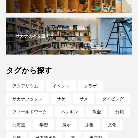
私の好きなサカナたち
稚魚
絶滅危惧種
絶滅種
繁殖
繫殖
美ら海水族館
美容
群馬県
耳石
脊索動物
サカナの本を読もう
自然
自然保護
自由研究
葛西臨海公園
葛西臨海水族園
藻場
タグから探す
藻類
見分け方
観察
調査
アクアリウム
イベント
クラゲ
調理
論文
貝
賀露かにっこ館
サカナブックス
サケ
サメ
ダイビング
資源
赤潮
足摺海洋館SATOUMI
フィールドワーク
ペンギン
保全
分類
軟体動物
軟骨魚類
近畿大学
進化
北海道
学習
展示
採集
文化
郷土料理
酒
釣り
鑑賞魚
新種
日本淡水魚
本
東京都