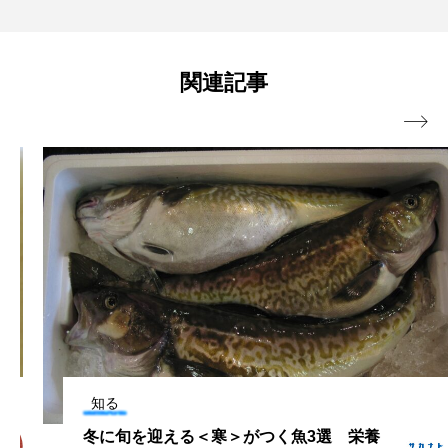
な生き物達を中心にご紹介していきます。
ブックレビュー
ブリ
ブルーカーボン
交雑”の可能性
関連記事
プライドフィッシュ
プランクトン

ヘラヤガラ
ベタ
ベニザケ
ベラ
ホウネンエビ
ホウボウ
ホタテ
ホタルイカ
ホッキガイ
ホッケ
ホテイウオ
ホネガイ
ホホジロザメ
ホヤ
ホンモロコ
ポットベリーシーホース
マアジ
マイクロプラスチック
マグロ
知る
マス
マダイ
マダコ
マダラ
冬に旬を迎える＜寒＞がつく魚3選 栄養