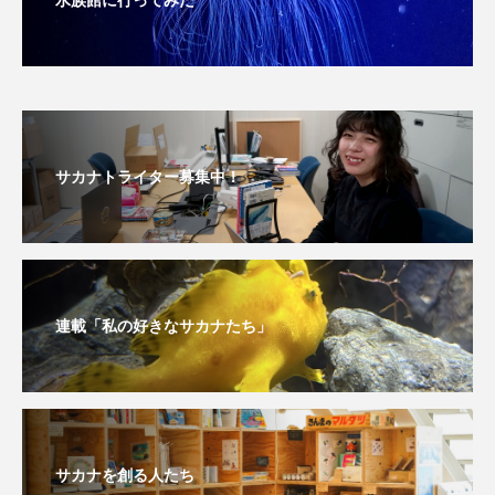
深海
深海生物
深海魚
渋川マリン水族館
渓流
湖
湿地
漁業
漁港
漫画
灯台
サカナトライター募集中！
無脊椎動物
熱帯魚
牡蠣
特徴
琵琶湖博物館
環境
環境保全
生きた化石
生態
生態系
生物多様性
連載「私の好きなサカナたち」
産卵
田んぼ
甲殻類
発酵食品
白身魚
相模川
磯
磯焼け
磯遊び
神戸須磨シーワールド
サカナを創る人たち