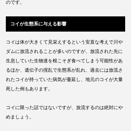
のです。
タイコウチ
タイドプール
タカエビ
タカラガイ
タガメ
タコ
タコクラゲ
コイが生態系に与える影響
タコブネ
タチウオ
タナゴ
コイは体が大きくて見栄えするという安直な考えで川や
タラバガニ
ダイオウイカ
ダイオウカサゴ
ダムに放流されることが多いのですが、放流された先に
生息していた生物達を根こそぎ食べてしまう可能性があ
ダイサギ
ダンゴウオ
チゴガニ
チヌ
るほか、遺伝子の撹乱で生態系が乱れ、過去には放流さ
チョウクラゲ
チョウザメ
れたコイが持っていた病気が蔓延し、地元のコイが大量
死した例もあります。
チリメンモンスター
チンアナゴ
ツキヒハナダイ
テナガエビ
デンキウナギ
コイに限った話ではないですが、放流するのは絶対にや
めましょう。
トゲウオ
トド
トラウツボ
トラフグ