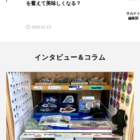
を蓄えて美味しくなる？
マテガイ
ミカヅキノエボシ
サカナト
編集部
ミナミギンガメアジ
ミナミヌマエビ
2025.01.13
ミナミハタンポ
ミナミメダカ
ミンククジラ
ムチカラマツ
ムツ
インタビュー＆コラム
メカジキ
メガロドン
メギス
メコン川
メゴチ
メジナ
メヌケ
メバル
メンダコ
モクズガニ
モツゴ
モノノケトンガリサカタザメ
モリアオガエル
モンツキハギ
ヤコウガイ
ヤゴ
ヤッコ
ヤドカリ
ヤマトシマドジョウ