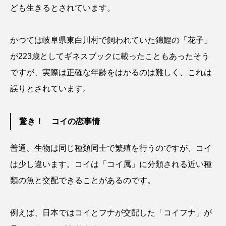
ども生きるとされています。
カブトエビ
カブトクラゲ
カミクラゲ
かつては岐阜県東白川村で飼われていた錦鯉の「花子」
カレイ
カワウソ
カワハギ
が223歳としてギネスブックに載ったこともあったそう
カワバタモロコ
カワムツ
ガラ・ルファ
ですが、実際は正確な年齢をはかるのは難しく、これは
誤りとされています。
キジハタ
キス
キチヌ
キヌバリ
キビナゴ
キュウリエソ
キンメダイ
驚き！ コイの恋事情
ギギ
ギンザケ
ギンザメ
クエ
普通、生物は同じ種類同士で繁殖を行うのですが、コイ
は少し違います。コイは「コイ属」に分類される近い種
クサガメ
クジラ
クニマス
クマノミ
類の魚と交配できることがあるのです。
クモギンポ
クラゲ
クルマエビ
例えば、日本ではコイとフナが交配した「コイフナ」が
クロスジギンポ
クロソイ
クロダイ