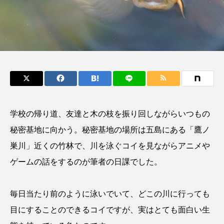
鰭”が特徴的な魚を実
く製＞を作ってみた
際に食べてみた
夏休みの自由研究にい
ト
椎名まさ
みのり
かが？
と
2026.06.02
2026.08.05
キーワードから探す
おばま水族館
かんぱち
わたしと水族館
学校の帰り道、友達と木の枝を振り回しながらいつもの
アイゴ
アイナメ
アオウオ
アオザメ
秘密基地に向かう。秘密基地の場所は五島にある「鷹ノ
アオリイカ
アカアジ
アカカサゴ
巣川」近くの竹林で、川を泳ぐコイを見ながらアニメや
ゲームの話をするのが筆者の日課でした。
アカクラゲ
アカザ
アカハタ
アカムツ
アカメ
アクアリウム
毎日当たり前のように泳いでいて、どこの川に行っても
目にすることのできるコイですが、実はとても面白い生
アサヒガニ
アザアシ
アシカ
アジ