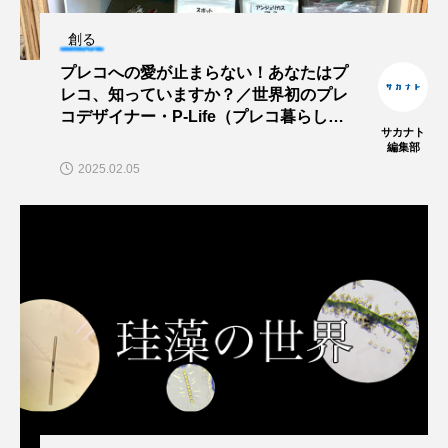
創る
ヤマトヌマエビ
ヤマメ
ヤミヨキセワタ
プレコへの愛が止まらない！あなたはプ
レコ、知っていますか？／世界初のプレ
ユウゼン
ユウレイクラゲ
ユカタハタ
コデザイナー・P-Life（プレコ暮らし）
サカナト
さん
ユメタチモドキ
ヨウラククラゲ
ヨコエビ
編集部
2025.02.05
ヨツメウオ
ラブカ
ラムサール条約
リュウセイクラゲ
レシピ
ロックシュリンプ
ワカサギ
ワカメ
ワタカ
ワニ
ワレカラ
下田海中水族館
世界遺産
両生類
交雑
企画
伝承
伝統料理