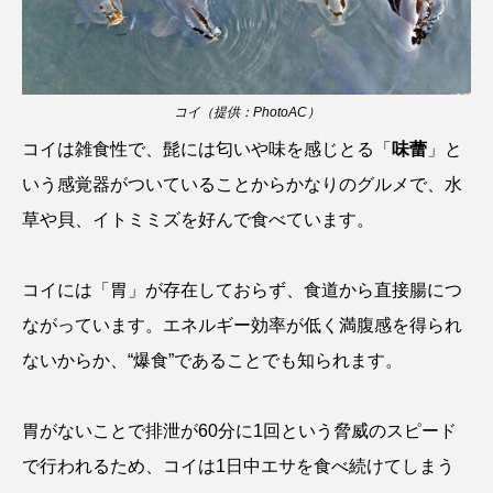
シコロサンゴ
シトウズクラゲ
シマハギ
シャコガイ
シュレーゲルアオガエル
コイ（提供：PhotoAC）
コイは雑食性で、髭には匂いや味を感じとる「
味蕾
」と
シラウオ
シロウオ
シログチ
いう感覚器がついていることからかなりのグルメで、水
シロザケ
シロワニ
ジンベエザメ
草や貝、イトミミズを好んで食べています。
スクミリンゴガイ
スズキ
スッポン
コイには「胃」が存在しておらず、食道から直接腸につ
スナモグリ
スベスベマンジュウガニ
ながっています。エネルギー効率が低く満腹感を得られ
ないからか、“爆食”であることでも知られます。
スルメイカ
ズワイガニ
セイウチ
センニンガジ
ソウギョ
ソウダガツオ
胃がないことで排泄が60分に1回という脅威のスピード
で行われるため、コイは1日中エサを食べ続けてしまう
ソトオリイワシ
ソラスズメダイ