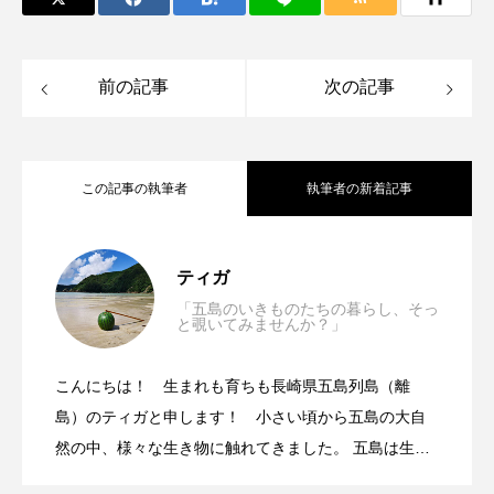
ノロゲンゲ
ハス
ハゼ
ハタタテダイ
前の記事
次の記事
ハタハタ
ハダカゾウクラゲ
ハナゴンドウ
ハナシャコ
ハナダイ
ハナビラウオ
この記事の執筆者
執筆者の新着記事
ハナミノカサゴ
ハブクラゲ
ハリヨ
長崎・五島列島の海で＜ウミガメの死体
2026.06.12
バイオロギング
バショウカジキ
ティガ
「五島のいきものたちの暮らし、そっ
バンドウイルカ
ヒゲソリダイ
ヒゲダイ
と覗いてみませんか？」
海の魚たちの未来を守る＜MSC認証＞と
2026.04.22
＞を見つけた日 海洋ゴミが海の生きも
ヒドラ
ヒメマス
ヒラマサ
ヒラメ
こんにちは！ 生まれも育ちも長崎県五島列島（離
実は進化の天才だった？身近な川魚＜ヨ
2026.03.06
＜ASC認証＞ サステナブル・シーフー
島）のティガと申します！ 小さい頃から五島の大自
のに与える影響を考えてみた
ビワマス
ピラルクー
フィールド
然の中、様々な生き物に触れてきました。 五島は生き
フエダイ
フエフキダイ
フグ
フナ
物の宝庫……！ 五島に生息している面白くて魅力的
シノボリ類＞多様化の秘密 “超大規模な
ドとは？