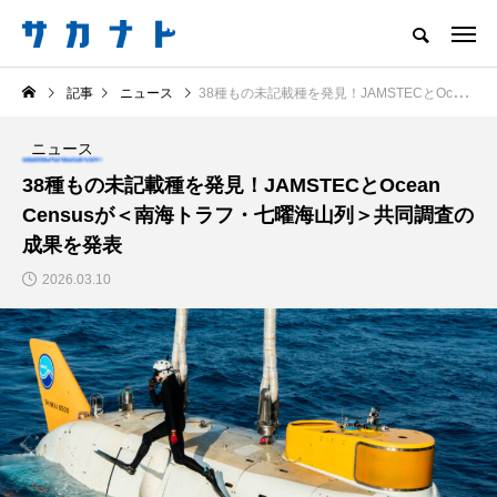
サカナをもっと好きになる
記事
ニュース
38種もの未記載種を発見！JAMSTECとOcean Censusが＜南海トラフ・七曜海山列＞共同調査の成果を発表
知る
食べる
楽しむ
創る
ニュース
注目記事
38種もの未記載種を発見！JAMSTECとOcean
サカナを知ろう
Censusが＜南海トラフ・七曜海山列＞共同調査の
食べる
創る
成果を発表
2026.03.10
＜ツバメウオ＞は意外
＜なぜ釣り人は魚拓を
と美味しい！ “でかい
とるのか？＞ 魚拓が