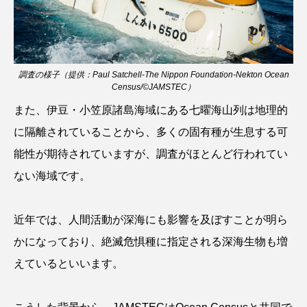
ゴトウタゴガエル
ゴマフアザラシ
ゴリ
ゴンズイ
ゴールデンジェリーフィッシュ
調査の様子（提供：Paul Satchell-The Nippon Foundation-Nekton Ocean
サカナアパートメント
サカナブックス
Census/©JAMSTEC）
サクラアジ
サクラエビ
サクラダンゴウオ
また、伊豆・小笠原諸島海域にある七曜海山列は地理的
に隔離されていることから、多くの固有種が生息する可
サクラマス
サケ
サザエ
能性が期待されていますが、調査がほとんど行われてい
サツオミシマ
サバ
サビウツボ
ない海域です。
サブカルチャー
サメ
サヨリ
近年では、人間活動が深海にも影響を及ぼすことが明ら
サルシアクラゲ
サルパ
サワガニ
かになっており、絶滅危惧種に指定される深海生物も増
えているといいます。
サンゴ
サンショウウオ
サンマ
サーモン
ザトウクジラ
シクリッド