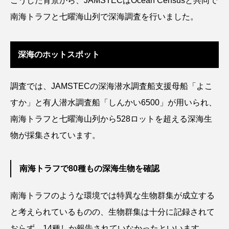
こうした背景から、JAMSTECはOcean Censusと共同で
南海トラフと七曜海山列で深海調査を行いました。
シコロサンゴ
シトウズクラゲ
シマハギ
シャコガイ
シュレーゲルアオガエル
深海のホットスポット
シラウオ
シロウオ
シログチ
調査では、JAMSTECの深海潜水調査船支援母船「よこ
シロザケ
シロワニ
ジンベエザメ
すか」と有人潜水調査船「しんかい6500」が用いられ、
南海トラフと七曜海山列から528ロットを超える深海生
スクミリンゴガイ
スズキ
スッポン
物が採集されています。
スナモグリ
スベスベマンジュウガニ
南海トラフで80種もの深海生物を確認
スルメイカ
ズワイガニ
セイウチ
南海トラフのような環境では特異な生物群集が成立する
センニンガジ
ソウギョ
ソウダガツオ
と考えられているものの、生物群集は十分に記録されて
ソトオリイワシ
ソラスズメダイ
おらず、14種しか報告されていなかったといいます。