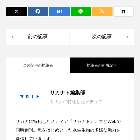
保全
健康
八景島シーパラダイス
共生
分析
分類
刺胞動物
前の記事
次の記事
剥製
動物園
化石
北の大地の水族館
北極
医療
南極大陸
同定
この記事の執筆者
執筆者の新着記事
名古屋港水族館
哺乳類
商品
四万十川
四万十川学遊館あきついお
四国
神戸須磨シーワールドが＜朝の観察プロ
2026.08.09
サカナト編集部
四国水族館
図鑑
固有亜種
固有種
サカナに特化したメディア
日本近海の貝827種を収録した図鑑『新版
2026.08.09
グラム＞開始 生き物の健康管理を間近
在来生物
地域名
城崎マリンワールド
サカナに特化したメディア『サカナト』。本とWebで
有毒だけど透明感のある美しい姿？ 鴨
2026.08.09
日本の貝』発売 生態写真と標本写真を
夏
外来生物
外来種
外来魚
同時創刊。魚をはじめとした水生生物の多様な魅力を
で観察？【兵庫県神戸市】
発信していきます。