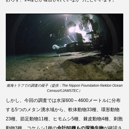
タイコウチ
タイドプール
タカエビ
タカラガイ
タガメ
タコ
タコクラゲ
タコブネ
タチウオ
タナゴ
タラバガニ
ダイオウイカ
ダイオウカサゴ
ダイサギ
ダンゴウオ
チゴガニ
チヌ
チョウクラゲ
チョウザメ
南海トラフでの調査の様子（提供：The Nippon Foundation-Nekton Ocean
Census/©JAMSTEC）
チリメンモンスター
チンアナゴ
しかし、今回の調査では水深600～4600メートルに分布
ツキヒハナダイ
テナガエビ
デンキウナギ
する5つのメタン湧水域から、軟体動物33種、環形動物
23種、節足動物11種、ヒモムシ5種、棘皮動物4種、刺胞
トゲウオ
トド
トラウツボ
トラフグ
動物3種、コケムシ1種の
合計80種もの深海生物
が確認さ