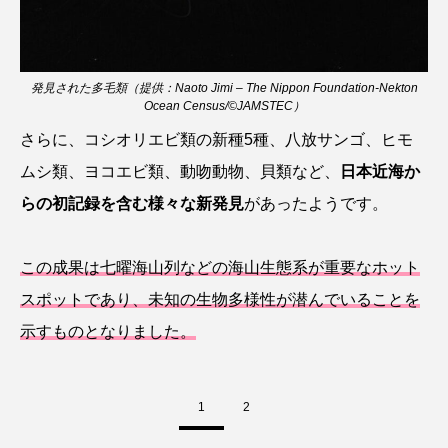
ヤマトヌマエビ
ヤマメ
ヤミヨキセワタ
発見された多毛類（提供：Naoto Jimi – The Nippon Foundation-Nekton
ユウゼン
ユウレイクラゲ
ユカタハタ
Ocean Census/©JAMSTEC）
さらに、コシオリエビ類の新種5種、八放サンゴ、ヒモ
ユメタチモドキ
ヨウラククラゲ
ヨコエビ
ムシ類、ヨコエビ類、動吻動物、貝類など、
日本近海か
ヨツメウオ
ラブカ
ラムサール条約
らの初記録を含む様々な新発見
があったようです。
リュウセイクラゲ
レシピ
この成果は七曜海山列などの海山生態系が重要なホット
ロックシュリンプ
ワカサギ
ワカメ
スポットであり、未知の生物多様性が潜んでいることを
示すものとなりました。
ワタカ
ワニ
ワレカラ
下田海中水族館
世界遺産
両生類
1
2
交雑
企画
伝承
伝統料理