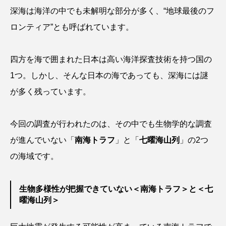
深海は海洋の中でも未解明な部分が多く、“地球最後のフ
カブトエビ
カブトクラゲ
カミクラゲ
ロンティア”とも呼ばれています。
カレイ
カワウソ
カワハギ
四方を海で囲まれた日本は高い海洋探査技術を持つ国の
カワバタモロコ
カワムツ
ガラ・ルファ
1つ。しかし、そんな日本の海であっても、深海には謎
が多く残っています。
キジハタ
キス
キチヌ
キヌバリ
キビナゴ
キュウリエソ
キンメダイ
今回の調査が行われたのは、その中でも生物学的な調査
が進んでいない「
南海トラフ
」と「
七曜海山列
」の2つ
ギギ
ギンザケ
ギンザメ
クエ
の海域です。
クサガメ
クジラ
クニマス
クマノミ
生物多様性が把握できていない＜南海トラフ＞と＜七
クモギンポ
クラゲ
クルマエビ
曜海山列＞
クロスジギンポ
クロソイ
クロダイ