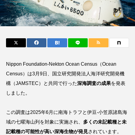
鰭”が特徴的な魚を実
もつ不思議な力──祖
際に食べてみた
父と子の魚拓からその
e
椎名まさ
清水む
意味を問いなおす
と
み
2026.08.05
2026.08.09
キーワードから探す
おばま水族館
かんぱち
わたしと水族館
Nippon Foundation-Nekton Ocean Census（Ocean
アイゴ
アイナメ
アオウオ
アオザメ
Census）は3月9日、国立研究開発法人海洋研究開発機
構（JAMSTEC）と共同で行った
深海
調査の成果
を発表
アオリイカ
アカアジ
アカカサゴ
しました。
アカクラゲ
アカザ
アカハタ
この調査は2025年6月に南海トラフと伊豆-小笠原諸島海
アカムツ
アカメ
アクアリウム
域の七曜海山列を対象に実施され、
多くの未記載種と未
アサヒガニ
アザアシ
アシカ
アジ
記載種の可能性が高い深海生物が発見
されています。