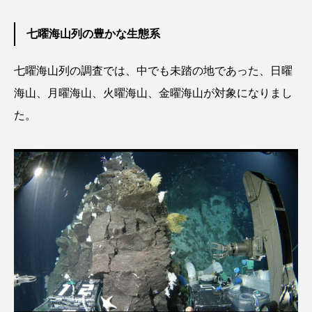
ブックレビュー
ブリ
ブルーカーボン
七曜海山列の豊かな生態系
プライドフィッシュ
プランクトン
七曜海山列の調査では、中でも未踏の地であった、日曜
ヘラヤガラ
ベタ
ベニザケ
ベラ
海山、月曜海山、火曜海山、金曜海山が対象になりまし
た。
ホウネンエビ
ホウボウ
ホタテ
ホタルイカ
ホッキガイ
ホッケ
ホテイウオ
ホネガイ
ホホジロザメ
ホヤ
ホンモロコ
ポットベリーシーホース
マアジ
マイクロプラスチック
マグロ
マス
マダイ
マダコ
マダラ