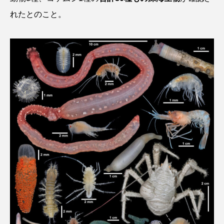
トラフザメ
トラフシャコ
トンボ
れたとのこと。
ドキュメンタリー
ドジョウ
ドスイカ
ドチザメ
ナマズ
ナンヨウブダイ
ナンヨウマンタ
ニギス
ニシキアナゴ
ニシキフウライウオ
ニシシマドジョウ
ニジハギ
ニジマス
ニセゴイシウツボ
ニフレル
ニホンカワウソ
ニホンザリガニ
ニホンナマズ
ニュウドウカジカ
ヌノサラシ
ヌマガエル
ヌマムツ
ネコギギ
ネコザメ
ノコギリダイ