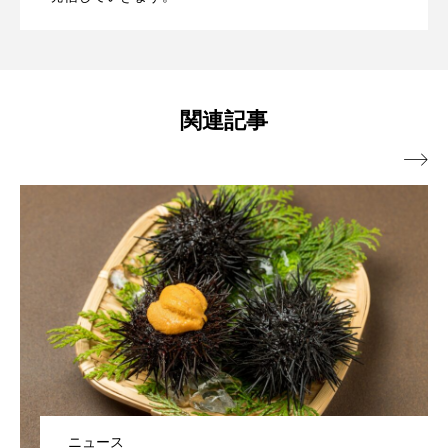
大分県
天然記念物
奈良県
川シーワールドが夏限定＜アンドンクラ
掲載
宍道湖自然館ゴビウス
宮古島
寄生
ゲ＞の展示開始【千葉県鴨川市】
寄生虫
対馬
寿司
小樽
関連記事
屈斜路湖
岩手県
市場

市立しものせき水族館・海響館
干支
干潟
幻魚
幼体
幼生
幼魚
幼魚水族館
広島もとまち水族館
形態
微生物
採集
撮影
擬態
文化
文学
料理
新海生物
新潟市
ニュース
旅行
日本固有種
旬
書籍