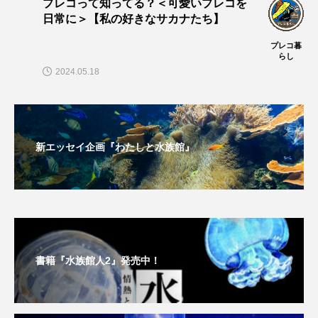
プレコって知ってる？＜可愛いプレコを
日常に＞【私の好きなサカナたち】
プレコ暮
らし
2024.05.18
新エッセイ企画『わたしと水族館』
書籍『水族館人2』発売中！