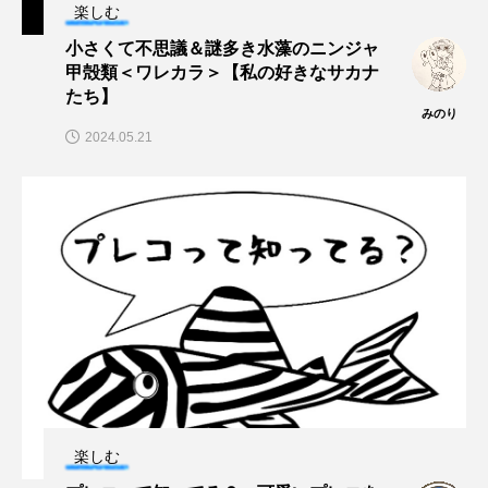
楽しむ
小さくて不思議＆謎多き水藻のニンジャ
長崎ペンギン水族館
開発
雑貨
雷魚
甲殻類＜ワレカラ＞【私の好きなサカナ
たち】
青森県
頭足類
食中毒
食文化
みのり
2024.05.21
飼育
骨
高知県
魚介類
魚卵
魚拓
魚食
鯛の鯛
鯨類
鰭脚類
鳥羽水族館
鴨川シーワールド
楽しむ