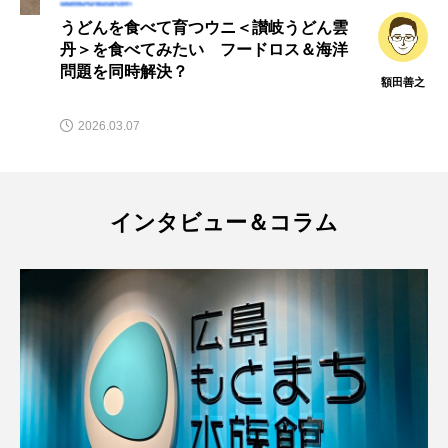
冬のメカジキ＜冬メカ＞を味わえるイベ
未利用魚
未来館
東京湾
栄養
ント開催 解体ショー＆寿司の無料振る
舞い【宮城県気仙沼市】
サカナト
桂浜水族館
梅雨
棘皮動物
編集部
2026.02.17
横浜開運水族館
正月
歴史
死滅回遊魚
水
水族館
水族館人
インタビュー＆コラム
水槽
水生昆虫
水生生物
汽水域
河川
沼津港深海水族館
法律
海
海きらら
海水魚
海洋
海洋環境
海獣
海綿動物
海藻
海遊館
海鳥
液浸標本
淀川
淡水魚