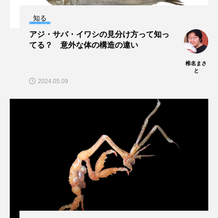
私の好きなサカナたち
稚魚
絶滅危惧種
知る
絶滅種
繁殖
繫殖
美ら海水族館
アジ・サバ・イワシの見分け方って知っ
てる？ 意外な体の構造の違い
美容
群馬県
耳石
脊索動物
椎名まさ
と
自然
自然保護
自由研究
2024.05.09
葛西臨海公園
葛西臨海水族園
藻場
藻類
見分け方
観察
調査
調理
論文
貝
賀露かにっこ館
資源
赤潮
足摺海洋館SATOUMI
軟体動物
軟骨魚類
近畿大学
進化
郷土料理
酒
釣り
鑑賞魚