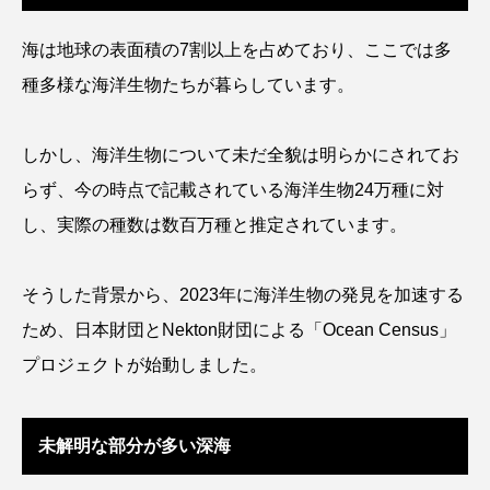
ウマヅラハギ
ウミウシ
エイ
海は地球の表面積の7割以上を占めており、ここでは多
エゾアイナメ
エッセイ
オオカミウオ
種多様な海洋生物たちが暮らしています。
オオグソクムシ
オオサンショウウオ
しかし、海洋生物について未だ全貌は明らかにされてお
オショロコマ
オスカー
オタリア
らず、今の時点で記載されている海洋生物24万種に対
し、実際の種数は数百万種と推定されています。
オットセイ
オニヒトデ
オワンクラゲ
オーストラリア
カイエビ
カイギュウ
そうした背景から、2023年に海洋生物の発見を加速する
ため、日本財団とNekton財団による「Ocean Census」
カイロウドウケツ
カイワリ
プロジェクトが始動しました。
カエルアンコウ
カガミガイ
カキ
カクレクマノミ
カゴカマス
カジカ
未解明な部分が多い深海
カタボシイワシ
カツオ
カニ