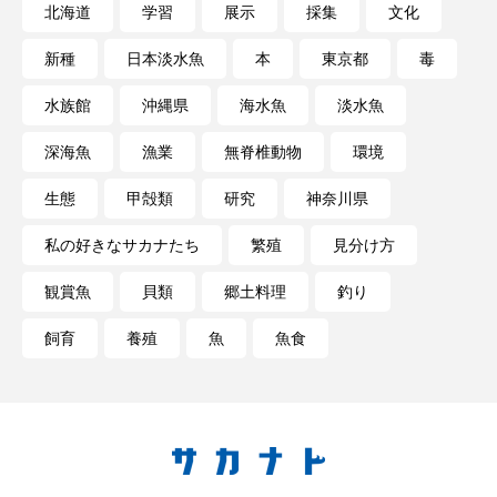
北海道
学習
展示
採集
文化
新種
日本淡水魚
本
東京都
毒
水族館
沖縄県
海水魚
淡水魚
深海魚
漁業
無脊椎動物
環境
生態
甲殻類
研究
神奈川県
私の好きなサカナたち
繁殖
見分け方
観賞魚
貝類
郷土料理
釣り
飼育
養殖
魚
魚食