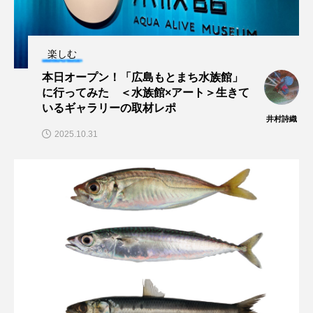
深海
深海生物
深海魚
楽しむ
渋川マリン水族館
渓流
湖
湿地
本日オープン！「広島もとまち水族館」
漁業
漁港
漫画
灯台
に行ってみた ＜水族館×アート＞生きて
いるギャラリーの取材レポ
井村詩織
無脊椎動物
熱帯魚
牡蠣
特徴
2025.10.31
琵琶湖博物館
環境
環境保全
生きた化石
生態
生態系
生物多様性
産卵
田んぼ
甲殻類
発酵食品
白身魚
相模川
磯
磯焼け
磯遊び
神戸須磨シーワールド