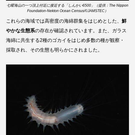
マテガイ
ミカヅキノエボシ
七曜海山の一つ頂上付近に接近する「しんかい6500」（提供：The Nippon
Foundation-Nekton Ocean Census/©JAMSTEC）
ミナミギンガメアジ
ミナミヌマエビ
これらの海域では高密度の海綿群集をはじめとした、
鮮
やかな生態系
の存在が確認されています。また、ガラス
ミナミハタンポ
ミナミメダカ
海綿に共生する2種のゴカイをはじめ多数の種が観察・
ミンククジラ
ムチカラマツ
ムツ
採取され、その生態も明らかにされました。
メカジキ
メガロドン
メギス
メコン川
メゴチ
メジナ
メヌケ
メバル
メンダコ
モクズガニ
モツゴ
モノノケトンガリサカタザメ
モリアオガエル
モンツキハギ
ヤコウガイ
ヤゴ
ヤッコ
ヤドカリ
ヤマトシマドジョウ