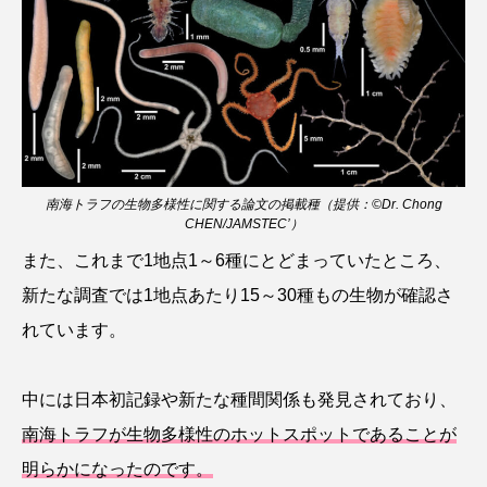
ノロゲンゲ
ハス
ハゼ
ハタタテダイ
ハタハタ
ハダカゾウクラゲ
ハナゴンドウ
ハナシャコ
ハナダイ
ハナビラウオ
南海トラフの生物多様性に関する論文の掲載種（提供：©Dr. Chong
ハナミノカサゴ
ハブクラゲ
ハリヨ
CHEN/JAMSTEC’）
また、これまで1地点1～6種にとどまっていたところ、
バイオロギング
バショウカジキ
新たな調査では1地点あたり15～30種もの生物が確認さ
バンドウイルカ
ヒゲソリダイ
ヒゲダイ
れています。
ヒドラ
ヒメマス
ヒラマサ
ヒラメ
中には日本初記録や新たな種間関係も発見されており、
ビワマス
ピラルクー
フィールド
南海トラフが生物多様性のホットスポットであることが
明らかになったのです。
フエダイ
フエフキダイ
フグ
フナ