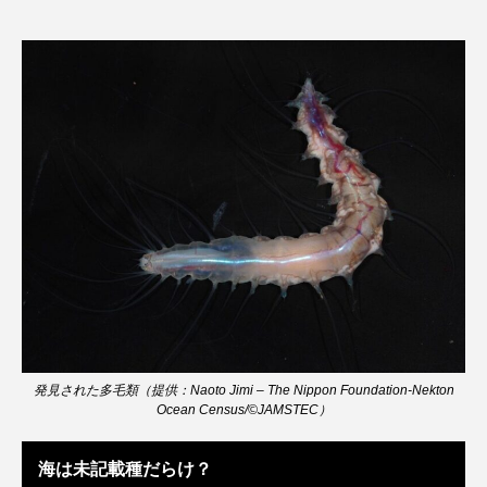
アッキガイ
アナゴ
アブラツノザメ
アブラボテ
アマガエル
アマゴ
アマダイ
アミメハギ
アメリカザリガニ
アユ
アリアケギバチ
アリゲーターガー
アンコウ
イカ
イカナゴ
イクラ
イッカク
イトウ
イトヒキアジ
イトヨリダイ
イモリ
イラスト
発見された多毛類（提供：Naoto Jimi – The Nippon Foundation-Nekton
イリエワニ
イワナ
インドネシア
Ocean Census/©JAMSTEC）
ウツボ
ウナギ
ウバザメ
海は未記載種だらけ？