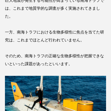
巨大地震が発生する可能性が高まっている南海トラフで
クロツラヘラサギ
クロマグロ
グッピー
は、これまで地質学的な調査が多く実施されてきまし
た。
グラミー
グルクン
ケブカガニ
ケラ
ケープペンギン
ゲンゴロウ
コイ
一方、南海トラフにおける生物多様性に焦点を当てた研
究は、これまでほとんど行われていません。
コウテイペンギン
コオイムシ
コガタペンギン
コガネスズメダイ
そのため、南海トラフの正確な生物多様性が把握できな
いといった課題があったといいます。
コクチバス
コクレン
コチ
コトクラゲ
コノシロ
コバンザメ
コブシメ
コブダイ
コメツキガニ
コモレビクラゲ
コモンイトギンポ