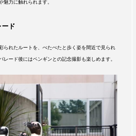
や魅力に触れられます。
ホッケ
ホテイウオ
ホネガイ
ホホジロザメ
マアジ
マイクロプラスチック
マグロ
マス
レード
ミカヅキノエボシ
ミナミギンガメアジ
ミナミヌマエビ
彩られたルートを、ぺたぺたと歩く姿を間近で見られ
ラ
ムチカラマツ
ムツ
メカジキ
メガロドン
パレード後にはペンギンとの記念撮影も楽しめます。
ヌケ
メバル
メンダコ
モクズガニ
モツゴ
モリアオガエル
モンツキハギ
ヤコウガイ
ヤ
ョウ
ヤマトヌマエビ
ヤマメ
ヤミヨキセワタ
タ
ユメタチモドキ
ヨウラククラゲ
ヨコエビ
イクラゲ
レシピ
ロックシュリンプ
ワカサギ