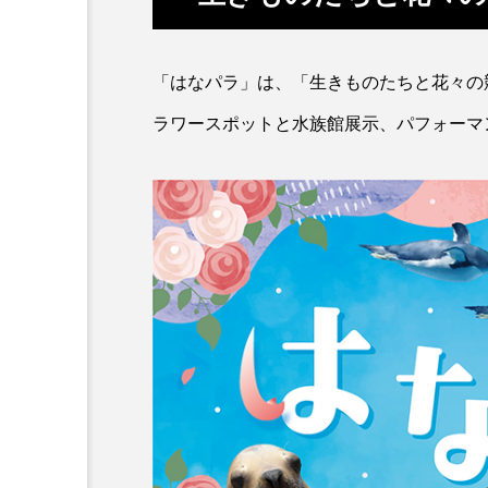
カワムツ
ガラ・ルファ
「はなパラ」は、「生きものたちと花々の
キンメダイ
ギギ
ラワースポットと水族館展示、パフォーマ
クモギンポ
クラゲ
クロマグロ
グッピー
コイ
コウテイペンギン
コチ
コトクラゲ
コモレビクラゲ
コモンイ
ゴールデンジェリーフィッシュ
サクラダンゴウオ
サクラ