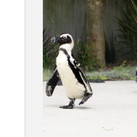
素を含む夏ら
＜ツバメウオ＞は意外
？ 四国水族
と美味しい！ “でかい
展「潜入！海
鰭”が特徴的な魚を実際
サカナト編
物研究所」開
に食べてみた
集部
2026.08.05
川県宇多津
6
かんぱち
わたしと水族館