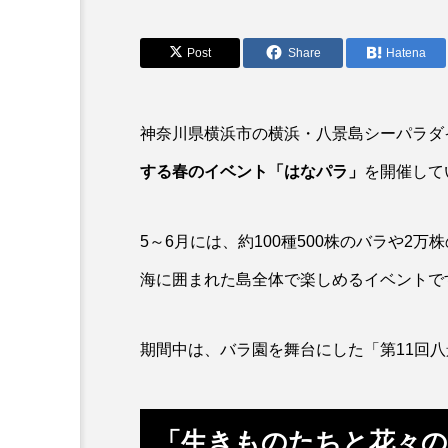
アカカサゴ
アカクラゲ
アザアシ
アシカ
Post
Share
Hatena
アマゴ
アマダイ
神奈川県横浜市の横浜・八景島シーパラダイ
アンコウ
イカ
イ
する春のイベント「はなパラ」
を開催して
イモリ
イラスト
5～6月には、約100種500株のバラや2
ウマヅラハギ
ウミウシ
海に囲まれた島全体で楽しめるイベントで
オオサンショウウオ
オシ
オーストラリア
カイエビ
期間中は、バラ園を舞台にした「第11回八
カガミガイ
カキ
カブトエビ
カブトクラゲ
「生きものたちと花々の