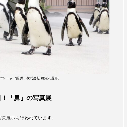
田海中水族館
世界遺産
両生類
交雑
企画
シーパラダイス
共生
分析
分類
刺胞動物
北極
医療
南極大陸
同定
名古屋港水
あきついお
四国
四国水族館
図鑑
固有亜種
ド
夏
外来生物
外来種
外来魚
大分
ウス
宮古島
寄生
寄生虫
対馬
寿司
パレード（提供：株式会社 横浜八景島）
しものせき水族館・海響館
干支
干潟
幻魚
目！「鼻」の写真展
水族館
形態
微生物
採集
撮影
擬態
潟市
旅行
日本固有種
旬
書籍
未利用
写真展示も行われています。