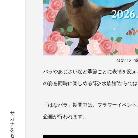
サブカルチャー
サメ
サンマ
サーモン
シャコガイ
シュレーゲル
ジンベエザメ
スクミリン
はなパラ（提
スルメイカ
ズワイガニ
バラやあじさいなど季節ごとに表情を変え
ソラスズメダイ
タイコウ
の姿を同時に楽しめる“花×水族館”ならで
タコクラゲ
タコブネ
「はなパラ」期間中は、フラワーイベント
ダイサギ
ダンゴウオ
企画が行われます。
チンアナゴ
ツキヒハナダ