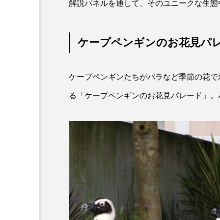
解説パネルを通して、そのユニークな生態
ホタルイカ
ホッキガイ
ポットベリーシーホース
ケープペンギンのお花見パ
マダラ
マテガイ
ケープペンギンたちがバラなど季節の花で
ミナミメダカ
ミンククジ
る「ケープペンギンのお花見パレード」。
メゴチ
メジナ
メ
モノノケトンガリサカタザメ
ヤドカリ
ヤマトシマドジ
ユウレイクラゲ
ユカタハ
ラムサール条約
リュウセ