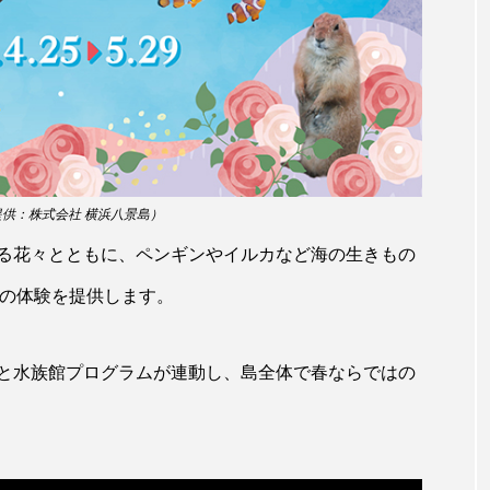
サヨリ
サルシアクラゲ
サルパ
サワガニ
ザトウクジラ
シクリッド
シコロサンゴ
シトウズク
アオガエル
シラウオ
シロウオ
シログチ
シ
ゴガイ
スズキ
スッポン
スナモグリ
スベス
供：株式会社 横浜八景島）
セイウチ
センニンガジ
ソウギョ
ソウダガツ
る花々とともに、ペンギンやイルカなど海の生きもの
チ
タイドプール
タカエビ
タカラガイ
タガ
はの体験を提供します。
タチウオ
タナゴ
タラバガニ
ダイオウイカ
と水族館プログラムが連動し、島全体で春ならではの
チゴガニ
チヌ
チョウクラゲ
チョウザメ
イ
テナガエビ
デンキウナギ
トゲウオ
トド