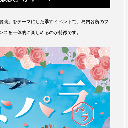
キジハタ
キス
キチヌ
キヌバリ
キビ
競演」をテーマにした季節イベントで、島内各所のフ
ギンザケ
ギンザメ
クエ
クサガメ
クジラ
ンスを一体的に楽しめるのが特徴です。
クルマエビ
クロスジギンポ
クロソイ
クロダイ
グラミー
グルクン
ケブカガニ
ケラ
ケ
コオイムシ
コガタペンギン
コガネスズメダイ
コノシロ
コバンザメ
コブシメ
コブダイ
コ
トギンポ
ゴトウタゴガエル
ゴマフアザラシ
ゴリ
サカナアパートメント
サカナブックス
サクラアジ
マス
サケ
サザエ
サツオミシマ
サバ