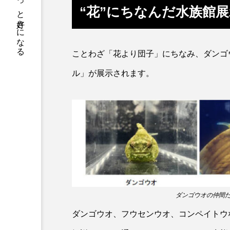
サカナをもっと好きになる
トラフグ
トラフザメ
“花”にちなんだ水族館展
ドチザメ
ナマズ
ニシシマドジョウ
ニジハ
ことわざ「花より団子」にちなみ、ダンゴ
ル」が展示されます。
ニホンザリガニ
ニホンナ
ネコザメ
ノコギリダイ
ハダカゾウクラゲ
ハナゴ
ハブクラゲ
ハリヨ
ヒドラ
ヒメマス
ダンゴウオの仲間た
フエフキダイ
フグ
ダンゴウオ、フウセンウオ、コンペイトウ
プランクトン
ヘラヤガラ