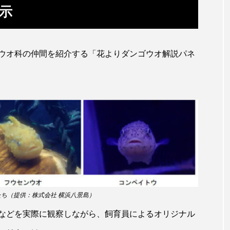
トラフシャコ
トンボ
ドキュメンタリー
ドジョ
示
ナンヨウブダイ
ナンヨウマンタ
ニギス
ニシキアナ
ギ
ニジマス
ニセゴイシウツボ
ニフレル
ニ
ウオ科の仲間を紹介する「花よりダンゴウオ解説パネ
マズ
ニュウドウカジカ
ヌノサラシ
ヌマガエル
ノロゲンゲ
ハス
ハゼ
ハタタテダイ
ンドウ
ハナシャコ
ハナダイ
ハナビラウオ
バイオロギング
バショウカジキ
バンドウイルカ
ヒラマサ
ヒラメ
ビワマス
ピラルクー
フィ
ち（提供：株式会社 横浜八景島）
フナ
ブックレビュー
ブリ
ブルーカーボン
などを実際に観察しながら、飼育員によるオリジナル
ベタ
ベニザケ
ベラ
ホウネンエビ