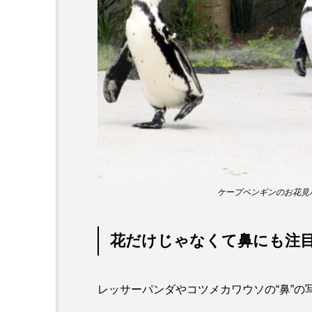
ワニ
ワレカラ
下
保全
健康
八景島
化石
北の大地の水族館
四万十川
四万十川学遊館
地域名
城崎マリンワール
奈良県
宍道湖自然館ゴビ
ケープペンギンのお花見
岩手県
市場
市立
花だけじゃなくて鼻にも注
幼魚水族館
広島もとまち
料理
新海生物
新
レッサーパンダやコツメカワウソの“鼻”の