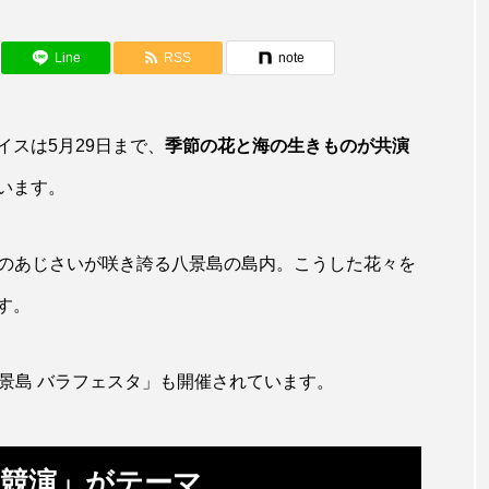
アカザ
アカハタ
アカムツ
アカメ
ア
アジ
アッキガイ
アナゴ
アブラツノザメ
ア
Line
RSS
note
アミメハギ
アメリカザリガニ
アユ
アリアケギバチ
スは5月29日まで、
季節の花と海の生きものが共演
カナゴ
イクラ
イッカク
イトウ
イトヒキア
います。
イリエワニ
イワナ
インドネシア
ウツボ
ウ
万株のあじさいが咲き誇る八景島の島内。こうした花々を
エイ
エゾアイナメ
オオカミウオ
オオグソク
す。
ョロコマ
オスカー
オタリア
オットセイ
オ
カイギュウ
カイロウドウケツ
カイワリ
カ
景島 バラフェスタ」も開催されています。
カクレクマノミ
カゴカマス
カジカ
カタボシイワシ
カミクラゲ
カレイ
カワウソ
カワハギ
競演」がテーマ