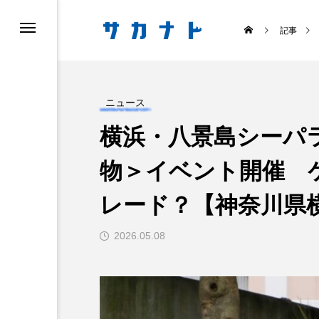
記事
ニュース
横浜・八景島シーパ
物＞イベント開催 
ス
食べる
レード？【神奈川県
2026.05.08
