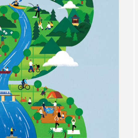
サヨリ
サルシアクラゲ
サルパ
サワガニ
ザトウクジラ
シクリッド
シコロサンゴ
シトウズク
アオガエル
シラウオ
シロウオ
シログチ
シ
ゴガイ
スズキ
スッポン
スナモグリ
スベス
セイウチ
センニンガジ
ソウギョ
ソウダガツ
チ
タイドプール
タカエビ
タカラガイ
タガ
タチウオ
タナゴ
タラバガニ
ダイオウイカ
チゴガニ
チヌ
チョウクラゲ
チョウザメ
イ
テナガエビ
デンキウナギ
トゲウオ
トド