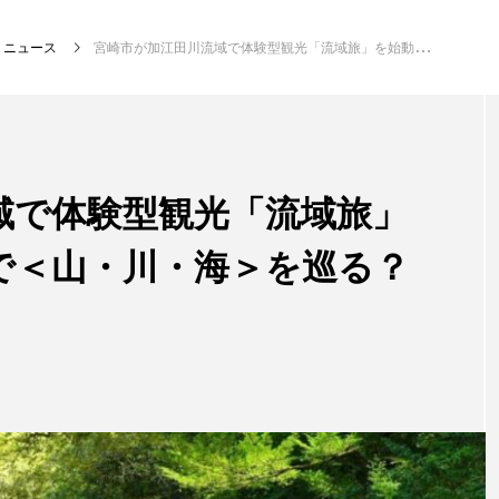
ニュース
宮崎市が加江田川流域で体験型観光「流域旅」を始動 電動自転車で＜山・川・海＞を巡る？【宮崎県宮崎市】
注目記事
サカナを知ろう
域で体験型観光「流域旅」
で＜山・川・海＞を巡る？
創る
楽し