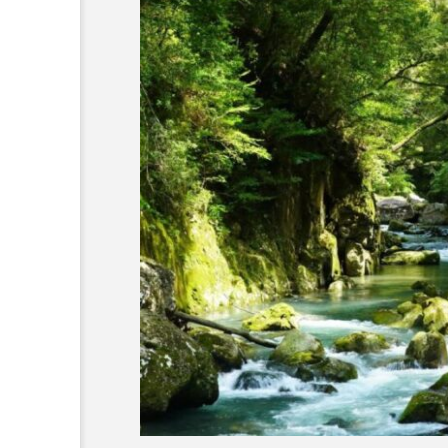
ジを味わう！
＜ツバメウオ＞は意外
浦市で「推し
と美味しい！ “でかい
グルメフェ
鰭”が特徴的な魚を実際
サカナト編
中 国内有数
に食べてみた
集部
2026.08.05
発信
7
かんぱち
わたしと水族館