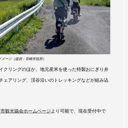
田海中水族館
世界遺産
両生類
交雑
企画
シーパラダイス
共生
分析
分類
刺胞動物
北極
医療
南極大陸
同定
名古屋港水
あきついお
四国
四国水族館
図鑑
固有亜種
イメージ（提供：宮崎市役所）
ド
夏
外来生物
外来種
外来魚
大分
イクリングのほか、地元産米を使った特製おにぎり弁
ウス
宮古島
寄生
寄生虫
対馬
寿司
チェアリング、渓谷沿いのトレッキングなどが組み込
しものせき水族館・海響館
干支
干潟
幻魚
水族館
形態
微生物
採集
撮影
擬態
崎市観光協会ホームページ
より可能で、現在受付中で
潟市
旅行
日本固有種
旬
書籍
未利用