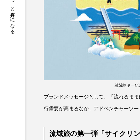
サカナをもっと好きになる
トラフグ
トラフザメ
ドチザメ
ナマズ
ニシシマドジョウ
ニジハ
ニホンザリガニ
ニホンナ
ネコザメ
ノコギリダイ
ハダカゾウクラゲ
ハナゴ
流域旅 キービ
ハブクラゲ
ハリヨ
ブランドメッセージとして、「流れるまま
ヒドラ
ヒメマス
行需要が高まるなか、アドベンチャーツー
フエフキダイ
フグ
流域旅の第一弾「サイクリ
プランクトン
ヘラヤガラ