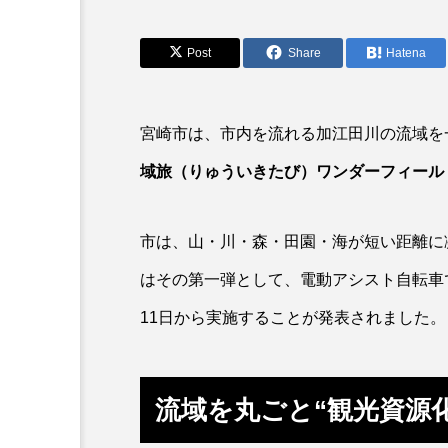
アカカサゴ
アカクラゲ
アザアシ
アシカ
Post
Share
Hatena
アマゴ
アマダイ
宮崎市は、市内を流れる加江田川の流域を
アンコウ
イカ
イ
域旅（りゅういきたび）ワンダーフィール
イモリ
イラスト
市は、山・川・森・田園・海が短い距離に
ウマヅラハギ
ウミウシ
はその第一弾として、電動アシスト自転車
オオサンショウウオ
オシ
11日から実施することが発表されました。
オーストラリア
カイエビ
カガミガイ
カキ
流域を丸ごと“観光資源化
カブトエビ
カブトクラゲ