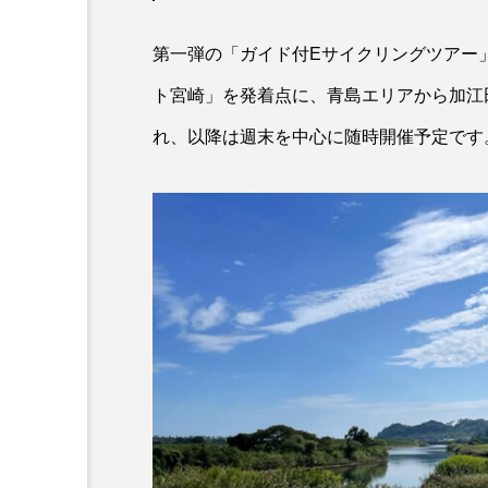
ホタルイカ
ホッキガイ
第一弾の「ガイド付Eサイクリングツアー
ポットベリーシーホース
ト宮崎」を発着点に、青島エリアから加江
れ、以降は週末を中心に随時開催予定です
マダラ
マテガイ
ミナミメダカ
ミンククジ
メゴチ
メジナ
メ
モノノケトンガリサカタザメ
ヤドカリ
ヤマトシマドジ
ユウレイクラゲ
ユカタハ
ラムサール条約
リュウセ