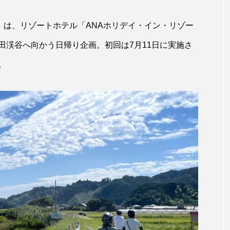
ホッケ
ホテイウオ
ホネガイ
ホホジロザメ
」は、リゾートホテル「ANAホリデイ・イン・リゾー
マアジ
マイクロプラスチック
マグロ
マス
田渓谷へ向かう日帰り企画。初回は7月11日に実施さ
。
ミカヅキノエボシ
ミナミギンガメアジ
ミナミヌマエビ
ラ
ムチカラマツ
ムツ
メカジキ
メガロドン
ヌケ
メバル
メンダコ
モクズガニ
モツゴ
モリアオガエル
モンツキハギ
ヤコウガイ
ヤ
ョウ
ヤマトヌマエビ
ヤマメ
ヤミヨキセワタ
タ
ユメタチモドキ
ヨウラククラゲ
ヨコエビ
イクラゲ
レシピ
ロックシュリンプ
ワカサギ