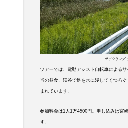
ワニ
ワレカラ
下
保全
健康
八景島
化石
北の大地の水族館
四万十川
四万十川学遊館
サイクリング 
地域名
城崎マリンワール
ツアーでは、電動アシスト自転車によるサ
奈良県
宍道湖自然館ゴビ
当の昼食、渓谷で足を水に浸してくつろぐ
岩手県
市場
市立
まれています。
幼魚水族館
広島もとまち
参加料金は1人1万4500円。申し込みは
宮
料理
新海生物
新
す。