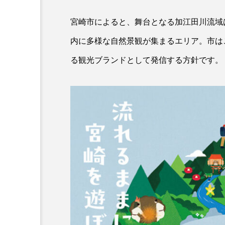
カワムツ
ガラ・ルファ
宮崎市によると、舞台となる加江田川流域
内に多様な自然景観が集まるエリア。市は
キンメダイ
ギギ
る観光ブランドとして発信する方針です。
クモギンポ
クラゲ
クロマグロ
グッピー
コイ
コウテイペンギン
コチ
コトクラゲ
コモレビクラゲ
コモンイ
ゴールデンジェリーフィッシュ
サクラダンゴウオ
サクラ