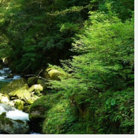
意外と簡単！ 100均で
河川・
買った道具で＜魚のは
点に立
く製＞を作ってみた
ーザ
椎名まさと
みのり
夏休みの自由研究にい
なんで
2026.06.02
かが？
食者”
2026
キーワードから探す
アイゴ
アイナメ
アオウオ
アオザメ