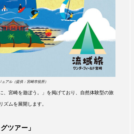
トラフシャコ
トンボ
ドキュメンタリー
ドジョ
ナンヨウブダイ
ナンヨウマンタ
ニギス
ニシキアナ
ギ
ニジマス
ニセゴイシウツボ
ニフレル
ニ
マズ
ニュウドウカジカ
ヌノサラシ
ヌマガエル
ノロゲンゲ
ハス
ハゼ
ハタタテダイ
ンドウ
ハナシャコ
ハナダイ
ハナビラウオ
ジュアル（提供：宮崎市役所）
バイオロギング
バショウカジキ
バンドウイルカ
に、宮崎を遊ぼう。」を掲げており、自然体験型の旅
ヒラマサ
ヒラメ
ビワマス
ピラルクー
フィ
リズムを展開します。
フナ
ブックレビュー
ブリ
ブルーカーボン
ングツアー」
ベタ
ベニザケ
ベラ
ホウネンエビ