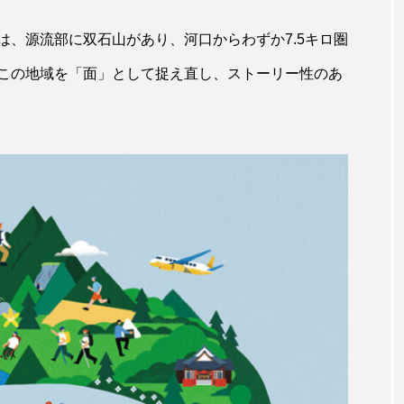
キジハタ
キス
キチヌ
キヌバリ
キビ
は、源流部に双石山があり、河口からわずか7.5キロ圏
この地域を「面」として捉え直し、ストーリー性のあ
ギンザケ
ギンザメ
クエ
クサガメ
クジラ
クルマエビ
クロスジギンポ
クロソイ
クロダイ
グラミー
グルクン
ケブカガニ
ケラ
ケ
コオイムシ
コガタペンギン
コガネスズメダイ
コノシロ
コバンザメ
コブシメ
コブダイ
コ
トギンポ
ゴトウタゴガエル
ゴマフアザラシ
ゴリ
サカナアパートメント
サカナブックス
サクラアジ
マス
サケ
サザエ
サツオミシマ
サバ