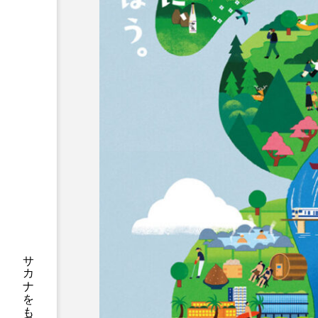
サブカルチャー
サメ
サンマ
サーモン
シャコガイ
シュレーゲル
ジンベエザメ
スクミリン
スルメイカ
ズワイガニ
ソラスズメダイ
タイコウ
タコクラゲ
タコブネ
ダイサギ
ダンゴウオ
チンアナゴ
ツキヒハナダ