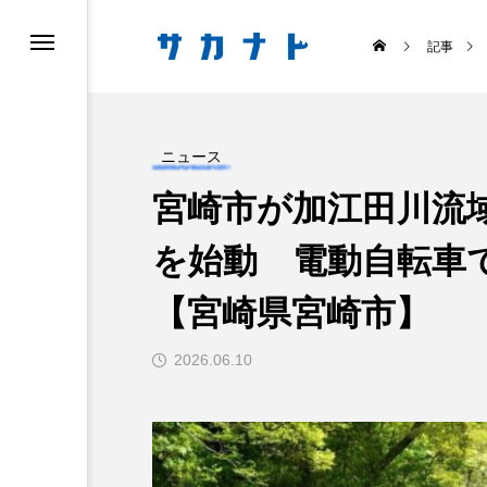
記事
ニュース
宮崎市が加江田川流
を始動 電動自転車
ス
食べる
【宮崎県宮崎市】
2026.06.10
