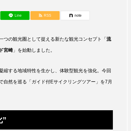
アカザ
アカハタ
アカムツ
アカメ
ア
アジ
アッキガイ
アナゴ
アブラツノザメ
ア
Line
RSS
note
アミメハギ
アメリカザリガニ
アユ
アリアケギバチ
一つの観光圏として捉える新たな観光コンセプト「
流
カナゴ
イクラ
イッカク
イトウ
イトヒキア
ド宮崎
」を始動しました。
イリエワニ
イワナ
インドネシア
ウツボ
ウ
凝縮する地域特性を生かし、体験型観光を強化。今回
エイ
エゾアイナメ
オオカミウオ
オオグソク
で自然を巡る「ガイド付Eサイクリングツアー」を7月
ョロコマ
オスカー
オタリア
オットセイ
オ
カイギュウ
カイロウドウケツ
カイワリ
カ
カクレクマノミ
カゴカマス
カジカ
カタボシイワシ
”
カミクラゲ
カレイ
カワウソ
カワハギ