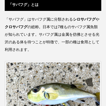
「サバフグ」とは
アッキガイ
アナゴ
アブラツノザメ
アブラボテ
アマガエル
アマゴ
「サバフグ」はサバフグ属に分類される
シロサバフグ
や
クロサバフグ
の総称。日本では7種ものサバフグ属魚類
アマダイ
アミメハギ
アメリカザリガニ
が知られています。サバフグ属は金属を彷彿とさせる光
アユ
アリアケギバチ
アリゲーターガー
沢のある体を待つことが特徴で、一部の種は食用として
利用されます。
アンコウ
イカ
イカナゴ
イクラ
イッカク
イトウ
イトヒキアジ
イトヨリダイ
イモリ
イラスト
イリエワニ
イワナ
インドネシア
ウツボ
ウナギ
ウバザメ