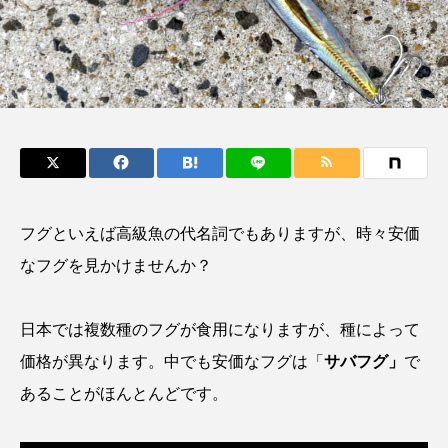
鰭”が特徴的な魚を実
もつ不思議な力──祖
際に食べてみた
父と子の魚拓からその
ト
椎名まさ
清水む
意味を問いなおす
と
み
2026.08.05
2026.08.09
キーワードから探す
おばま水族館
かんぱち
わたしと水族館
フグといえば高級魚の代名詞でもありますが、時々安価
アイゴ
アイナメ
アオウオ
アオザメ
なフグを見かけませんか？
アオリイカ
アカアジ
アカカサゴ
日本では複数種のフグが食用になりますが、種によって
アカクラゲ
アカザ
アカハタ
価格が異なります。中でも安価なフグは「
サバフグ」
で
アカムツ
アカメ
アクアリウム
あることがほんとんどです。
アサヒガニ
アザアシ
アシカ
アジ