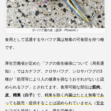
ウマヅラハギ
ウミウシ
エイ
エゾアイナメ
エッセイ
オオカミウオ
オオグソクムシ
オオサンショウウオ
サバフグ属の魚（提供：PhotoAC）
食用として流通するサバフグ属は無毒の可食部を持つ種
オショロコマ
オスカー
オタリア
です。
オットセイ
オニヒトデ
オワンクラゲ
厚生労働省が定めた「フグの衛生確保について（局長通
オーストラリア
カイエビ
カイギュウ
知）」ではカナフグ、クロサバフグ、シロサバフグの3
カイロウドウケツ
カイワリ
種が「処理等により人の健康を損なうおそれがないと認
められるフグ」とされてます。食用可能な部位は
筋肉、
カエルアンコウ
カガミガイ
カキ
皮、精巣（白子）
で、
精巣を除く内臓はたとえ無毒であ
カクレクマノミ
カゴカマス
カジカ
っても販売・提供することは認められていません
（
安全
なフグを提供しましょう－厚生労働省
）。
カタボシイワシ
カツオ
カニ