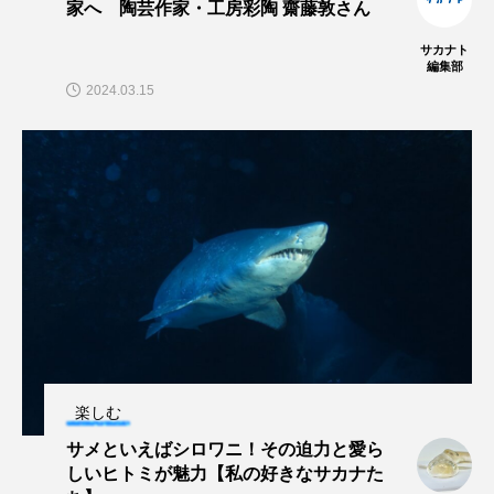
家へ 陶芸作家・工房彩陶 齋藤敦さん
ヤマトヌマエビ
ヤマメ
ヤミヨキセワタ
サカナト
編集部
2024.03.15
ユウゼン
ユウレイクラゲ
ユカタハタ
ユメタチモドキ
ヨウラククラゲ
ヨコエビ
ヨツメウオ
ラブカ
ラムサール条約
リュウセイクラゲ
レシピ
ロックシュリンプ
ワカサギ
ワカメ
ワタカ
ワニ
ワレカラ
楽しむ
下田海中水族館
世界遺産
両生類
サメといえばシロワニ！その迫力と愛ら
しいヒトミが魅力【私の好きなサカナた
交雑
企画
伝承
伝統料理