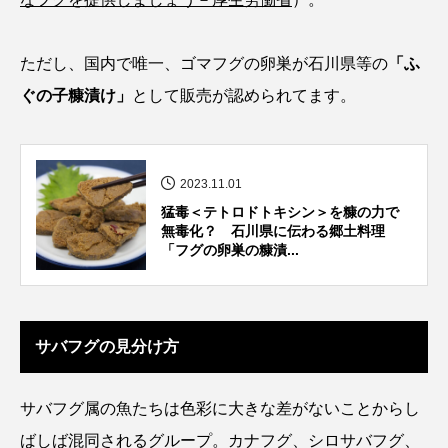
カブトエビ
カブトクラゲ
カミクラゲ
ただし、国内で唯一、ゴマフグの卵巣が石川県等の
「ふ
ぐの子糠漬け」
として販売が認められてます。
カレイ
カワウソ
カワハギ
カワバタモロコ
カワムツ
ガラ・ルファ
2023.11.01
キジハタ
キス
キチヌ
キヌバリ
猛毒＜テトロドトキシン＞を糠の力で
無毒化？ 石川県に伝わる郷土料理
キビナゴ
キュウリエソ
キンメダイ
「フグの卵巣の糠漬...
ギギ
ギンザケ
ギンザメ
クエ
クサガメ
クジラ
クニマス
クマノミ
サバフグの見分け方
クモギンポ
クラゲ
クルマエビ
サバフグ属の魚たちは色彩に大きな差がないことからし
クロスジギンポ
クロソイ
クロダイ
ばしば混同されるグループ。カナフグ、シロサバフグ、