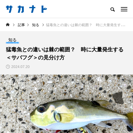
サカナをもっと好きになる
記事
知る
猛毒魚との違いは棘の範囲？ 時に大量発生する＜サバフグ＞の見分け方
知る
食べる
楽しむ
創る
知る
注目記事
猛毒魚との違いは棘の範囲？ 時に大量発生する
サカナを知ろう
＜サバフグ＞の見分け方
食べる
創る
2024.07.20
＜ツバメウオ＞は意外
＜なぜ釣り人は魚拓を
と美味しい！ “でかい
とるのか？＞ 魚拓が