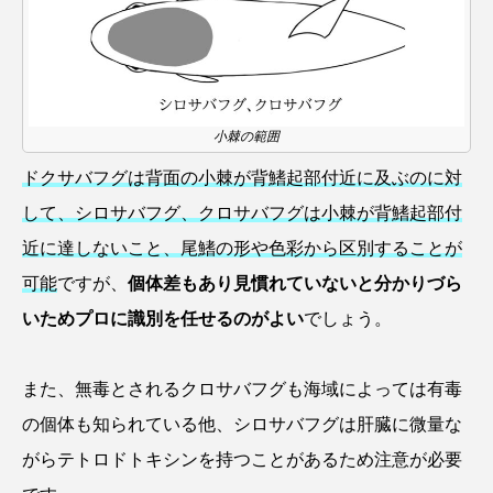
ゴトウタゴガエル
ゴマフアザラシ
ゴリ
ゴンズイ
ゴールデンジェリーフィッシュ
サカナアパートメント
サカナブックス
小棘の範囲
サクラアジ
サクラエビ
サクラダンゴウオ
ドクサバフグは背面の小棘が背鰭起部付近に及ぶのに対
して、シロサバフグ、クロサバフグは小棘が背鰭起部付
サクラマス
サケ
サザエ
近に達しないこと、尾鰭の形や色彩から区別することが
サツオミシマ
サバ
サビウツボ
可能
ですが、
個体差もあり見慣れていないと分かりづら
いためプロに識別を任せるのがよい
でしょう。
サブカルチャー
サメ
サヨリ
サルシアクラゲ
サルパ
サワガニ
また、無毒とされるクロサバフグも海域によっては有毒
の個体も知られている他、シロサバフグは肝臓に微量な
サンゴ
サンショウウオ
サンマ
がらテトロドトキシンを持つことがあるため注意が必要
サーモン
ザトウクジラ
シクリッド