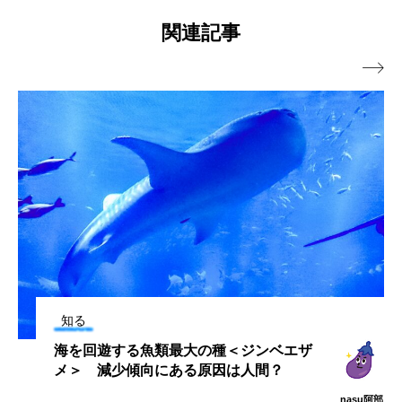
ゲ＞の展示開始【千葉県鴨川市】
関連記事
ノロゲンゲ
ハス
ハゼ
ハタタテダイ

ハタハタ
ハダカゾウクラゲ
ハナゴンドウ
ハナシャコ
ハナダイ
ハナビラウオ
ハナミノカサゴ
ハブクラゲ
ハリヨ
バイオロギング
バショウカジキ
バンドウイルカ
ヒゲソリダイ
ヒゲダイ
ヒドラ
ヒメマス
ヒラマサ
ヒラメ
知る
ビワマス
ピラルクー
フィールド
海を回遊する魚類最大の種＜ジンベエザ
メ＞ 減少傾向にある原因は人間？
フエダイ
フエフキダイ
フグ
フナ
nasu阿部