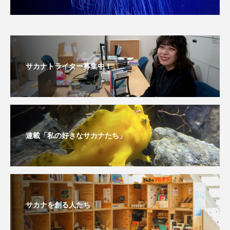
未利用魚
未来館
東京湾
栄養
桂浜水族館
梅雨
棘皮動物
サカナトライター募集中！
横浜開運水族館
正月
歴史
死滅回遊魚
水
水族館
水族館人
水槽
水生昆虫
水生生物
汽水域
連載「私の好きなサカナたち」
河川
沼津港深海水族館
法律
海
海きらら
海水魚
海洋
海洋環境
海獣
海綿動物
海藻
海遊館
サカナを創る人たち
海鳥
液浸標本
淀川
淡水魚