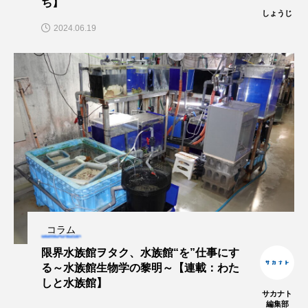
ち】
しょうじ
保全
健康
八景島シーパラダイス
2024.06.19
共生
分析
分類
刺胞動物
剥製
動物園
化石
北の大地の水族館
北極
医療
南極大陸
同定
名古屋港水族館
哺乳類
商品
四万十川
四万十川学遊館あきついお
四国
四国水族館
図鑑
固有亜種
固有種
コラム
在来生物
地域名
城崎マリンワールド
限界水族館ヲタク、水族館“を”仕事にす
る～水族館生物学の黎明～【連載：わた
しと水族館】
夏
外来生物
外来種
外来魚
サカナト
編集部