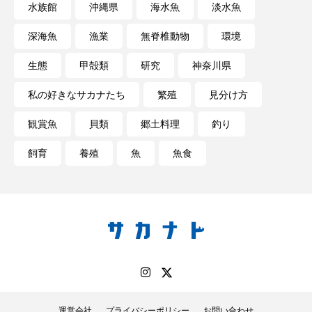
水族館
沖縄県
海水魚
淡水魚
私の好きなサカナたち
稚魚
絶滅危惧種
深海魚
漁業
無脊椎動物
環境
絶滅種
繁殖
繫殖
美ら海水族館
生態
甲殻類
研究
神奈川県
美容
群馬県
耳石
脊索動物
私の好きなサカナたち
繁殖
見分け方
自然
自然保護
自由研究
観賞魚
貝類
郷土料理
釣り
葛西臨海公園
葛西臨海水族園
藻場
飼育
養殖
魚
魚食
藻類
見分け方
観察
調査
調理
論文
貝
賀露かにっこ館
資源
赤潮
足摺海洋館SATOUMI
軟体動物
軟骨魚類
近畿大学
進化
郷土料理
酒
釣り
鑑賞魚
運営会社
プライバシーポリシー
お問い合わせ