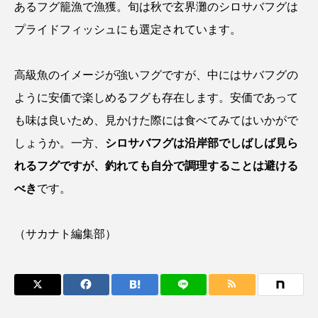
あるフグ籠漁で漁獲。旬は秋で玄界灘のシロサバフグは
タイコウチ
タイドプール
タカエビ
プライドフィッシュにも選定されています。
タカラガイ
タガメ
タコ
タコクラゲ
高級魚のイメージが強いフグですが、中にはサバフグの
タコブネ
タチウオ
タナゴ
ように安価で楽しめるフグも存在します。安価であって
も味は良いため、見かけた際には食べてみてはいかがで
タラバガニ
ダイオウイカ
ダイオウカサゴ
しょうか。一方、
シロサバフグは沿岸部でしばしば見ら
ダイサギ
ダンゴウオ
チゴガニ
チヌ
れるフグですが、釣れても自分で調理することは避ける
べき
です。
チョウクラゲ
チョウザメ
チリメンモンスター
チンアナゴ
（サカナト編集部）
ツキヒハナダイ
テナガエビ
デンキウナギ
トゲウオ
トド
トラウツボ
トラフグ