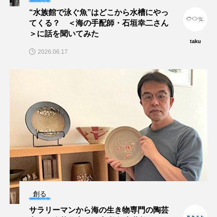
マテガイ
ミカヅキノエボシ
“水族館で泳ぐ魚”はどこから水槽にやっ
てくる？ ＜海の手配師・石垣幸二さん
ミナミギンガメアジ
ミナミヌマエビ
＞に話を聞いてみた
taku
2026.06.17
ミナミハタンポ
ミナミメダカ
ミンククジラ
ムチカラマツ
ムツ
メカジキ
メガロドン
メギス
メコン川
メゴチ
メジナ
メヌケ
メバル
メンダコ
モクズガニ
モツゴ
モノノケトンガリサカタザメ
モリアオガエル
モンツキハギ
ヤコウガイ
ヤゴ
創る
サラリーマンから海の生き物専門の陶芸
ヤッコ
ヤドカリ
ヤマトシマドジョウ