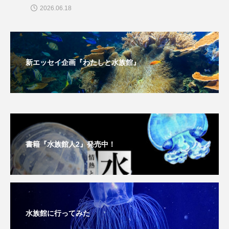
大分県
天然記念物
奈良県
2026.06.18
宍道湖自然館ゴビウス
宮古島
寄生
寄生虫
対馬
寿司
小樽
新エッセイ企画『わたしと水族館』
屈斜路湖
岩手県
市場
市立しものせき水族館・海響館
干支
干潟
幻魚
幼体
幼生
幼魚
書籍『水族館人2』発売中！
幼魚水族館
広島もとまち水族館
形態
微生物
採集
撮影
擬態
文化
文学
料理
新海生物
新潟市
水族館に行ってみた
旅行
日本固有種
旬
書籍