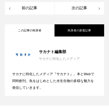
トラフザメ
トラフシャコ
トンボ
前の記事
次の記事
ドキュメンタリー
ドジョウ
ドスイカ
ドチザメ
ナマズ
ナンヨウブダイ
この記事の執筆者
執筆者の新着記事
ナンヨウマンタ
ニギス
ニシキアナゴ
神戸須磨シーワールドが＜朝の観察プロ
2026.08.09
ニシキフウライウオ
ニシシマドジョウ
サカナト編集部
サカナに特化したメディア
ニジハギ
ニジマス
ニセゴイシウツボ
日本近海の貝827種を収録した図鑑『新版
2026.08.09
グラム＞開始 生き物の健康管理を間近
ニフレル
ニホンカワウソ
ニホンザリガニ
サカナに特化したメディア『サカナト』。本とWebで
有毒だけど透明感のある美しい姿？ 鴨
2026.08.09
日本の貝』発売 生態写真と標本写真を
同時創刊。魚をはじめとした水生生物の多様な魅力を
で観察？【兵庫県神戸市】
ニホンナマズ
ニュウドウカジカ
発信していきます。
ヌノサラシ
ヌマガエル
ヌマムツ
川シーワールドが夏限定＜アンドンクラ
掲載
ネコギギ
ネコザメ
ノコギリダイ