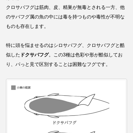
クロサバフグは筋肉、皮、精巣が無毒とされる一方、他
クロツラヘラサギ
クロマグロ
グッピー
のサバフグ属の魚の中には毒を持つものや毒性が不明な
グラミー
グルクン
ケブカガニ
ケラ
ものも存在します。
ケープペンギン
ゲンゴロウ
コイ
特に頭を悩ませるのはシロサバフグ、クロサバフグと酷
コウテイペンギン
コオイムシ
似した
ドクサバフグ
。この3種は色彩や形が酷似してお
り、パっと見で区別することは困難なフグです。
コガタペンギン
コガネスズメダイ
コクチバス
コクレン
コチ
コトクラゲ
コノシロ
コバンザメ
コブシメ
コブダイ
コメツキガニ
コモレビクラゲ
コモンイトギンポ