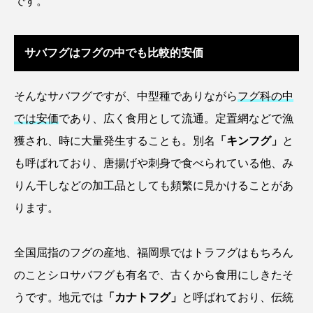
です。
シコロサンゴ
シトウズクラゲ
シマハギ
サバフグはフグの中でも比較的安価
シャコガイ
シュレーゲルアオガエル
そんなサバフグですが、中型種でありながら
フグ科の中
シラウオ
シロウオ
シログチ
では安価
であり、広く食用として流通。定置網などで漁
シロザケ
シロワニ
ジンベエザメ
獲され、時に大量発生することも。別名
「キンフグ」
と
も呼ばれており、唐揚げや刺身で食べられている他、み
スクミリンゴガイ
スズキ
スッポン
りん干しなどの加工品としても頻繁に見かけることがあ
スナモグリ
スベスベマンジュウガニ
ります。
スルメイカ
ズワイガニ
セイウチ
全国屈指のフグの産地、福岡県ではトラフグはもちろん
センニンガジ
ソウギョ
ソウダガツオ
のことシロサバフグも有名で、古くから食用にしきたそ
うです。地元では
「カナトフグ」
と呼ばれており、伝統
ソトオリイワシ
ソラスズメダイ