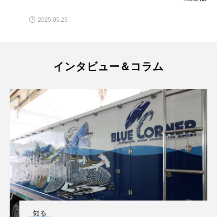
ブックレビュー
ブリ
ブルーカーボン
2025.05.25
プライドフィッシュ
プランクトン
ヘラヤガラ
ベタ
ベニザケ
ベラ
インタビュー＆コラム
ホウネンエビ
ホウボウ
ホタテ
ホタルイカ
ホッキガイ
ホッケ
ホテイウオ
ホネガイ
ホホジロザメ
ホヤ
ホンモロコ
ポットベリーシーホース
マアジ
マイクロプラスチック
マグロ
マス
マダイ
マダコ
マダラ
知る