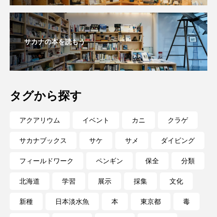
深海
深海生物
深海魚
渋川マリン水族館
渓流
湖
湿地
サカナの本を読もう
漁業
漁港
漫画
灯台
無脊椎動物
熱帯魚
牡蠣
特徴
タグから探す
琵琶湖博物館
環境
環境保全
アクアリウム
イベント
カニ
クラゲ
生きた化石
生態
生態系
生物多様性
サカナブックス
サケ
サメ
ダイビング
産卵
田んぼ
甲殻類
発酵食品
フィールドワーク
ペンギン
保全
分類
白身魚
相模川
磯
磯焼け
北海道
学習
展示
採集
文化
磯遊び
神戸須磨シーワールド
新種
日本淡水魚
本
東京都
毒