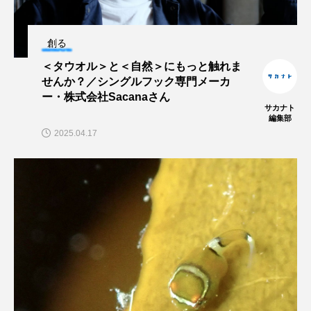
ブックレビュー
ブリ
ブルーカーボン
創る
プライドフィッシュ
プランクトン
＜タウオル＞と＜自然＞にもっと触れま
せんか？／シングルフック専門メーカ
ヘラヤガラ
ベタ
ベニザケ
ベラ
ー・株式会社Sacanaさん
サカナト
編集部
ホウネンエビ
ホウボウ
ホタテ
2025.04.17
ホタルイカ
ホッキガイ
ホッケ
ホテイウオ
ホネガイ
ホホジロザメ
ホヤ
ホンモロコ
ポットベリーシーホース
マアジ
マイクロプラスチック
マグロ
マス
マダイ
マダコ
マダラ