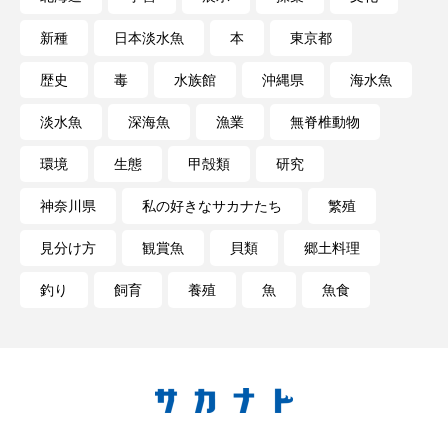
深海
深海生物
深海魚
新種
日本淡水魚
本
東京都
渋川マリン水族館
渓流
湖
湿地
歴史
毒
水族館
沖縄県
海水魚
淡水魚
深海魚
漁業
無脊椎動物
漁業
漁港
漫画
灯台
環境
生態
甲殻類
研究
無脊椎動物
熱帯魚
牡蠣
特徴
神奈川県
私の好きなサカナたち
繁殖
琵琶湖博物館
環境
環境保全
見分け方
観賞魚
貝類
郷土料理
生きた化石
生態
生態系
生物多様性
釣り
飼育
養殖
魚
魚食
産卵
田んぼ
甲殻類
発酵食品
白身魚
相模川
磯
磯焼け
磯遊び
神戸須磨シーワールド