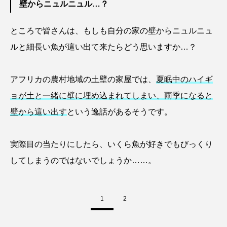
壁からニュルニュル…？
シコロサンゴ
シトウズクラゲ
シマハギ
ところで皆さんは、もしも自分の家の壁からニュルニュ
ルと細長い魚が這い出て来たらどう思いますか…？
シャコガイ
シュレーゲルアオガエル
シラウオ
シロウオ
シログチ
アフリカの農村地域の土壁の家屋では、
夏眠中のハイギ
ョが土と一緒に壁に埋め込まれてしまい、雨季になると
シロザケ
シロワニ
ジンベエザメ
壁から這い出す
という逸話があるそうです。
スクミリンゴガイ
スズキ
スッポン
実際目の当たりにしたら、いくら魚が好きでもびっくり
スナモグリ
スベスベマンジュウガニ
してしまうのではないでしょうか……。
スルメイカ
ズワイガニ
セイウチ
センニンガジ
ソウギョ
ソウダガツオ
1
2
ソトオリイワシ
ソラスズメダイ