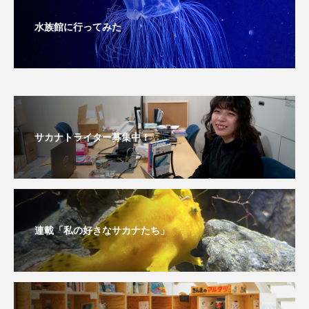
大分県
天然記念物
奈良県
水族館に行ってみた
宍道湖自然館ゴビウス
宮古島
寄生
寄生虫
対馬
寿司
小樽
屈斜路湖
岩手県
市場
サカナトライター募集中！
市立しものせき水族館・海響館
干支
干潟
幻魚
幼体
幼生
幼魚
幼魚水族館
広島もとまち水族館
形態
連載「私の好きなサカナたち」
微生物
採集
撮影
擬態
文化
文学
料理
新海生物
新潟市
旅行
日本固有種
旬
書籍