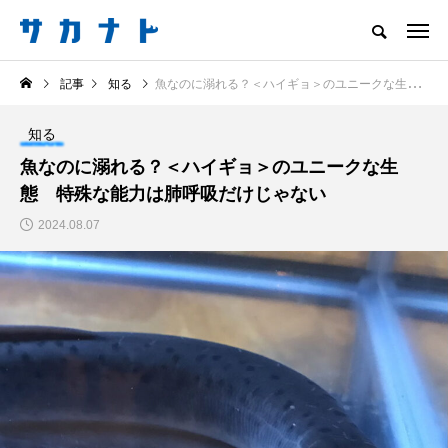
サカナをもっと好きになる
記事
知る
魚なのに溺れる？＜ハイギョ＞のユニークな生態 特殊な能力は肺呼吸だけじゃない
知る
食べる
楽しむ
創る
知る
注目記事
魚なのに溺れる？＜ハイギョ＞のユニークな生
サカナを知ろう
態 特殊な能力は肺呼吸だけじゃない
食べる
創る
2024.08.07
＜ツバメウオ＞は意外
意外と簡単！ 100均で
と美味しい！ “でかい
買った道具で＜魚のは