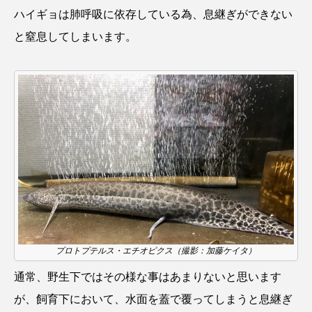
ハイギョは肺呼吸に依存している為、息継ぎができない
カブトエビ
カブトクラゲ
カミクラゲ
と窒息してしまいます。
カレイ
カワウソ
カワハギ
カワバタモロコ
カワムツ
ガラ・ルファ
キジハタ
キス
キチヌ
キヌバリ
キビナゴ
キュウリエソ
キンメダイ
ギギ
ギンザケ
ギンザメ
クエ
クサガメ
クジラ
クニマス
クマノミ
プロトプテルス・エチオピクス（撮影：加藤ケイタ）
クモギンポ
クラゲ
クルマエビ
通常、野生下ではその様な事はあまりないと思います
が、飼育下において、水面を蓋で覆ってしまうと息継ぎ
クロスジギンポ
クロソイ
クロダイ