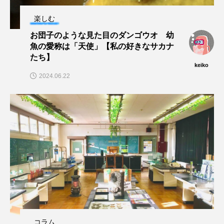
マテガイ
ミカヅキノエボシ
楽しむ
ミナミギンガメアジ
ミナミヌマエビ
お団子のような見た目のダンゴウオ 幼
魚の愛称は「天使」【私の好きなサカナ
ミナミハタンポ
ミナミメダカ
たち】
keiko
2024.06.22
ミンククジラ
ムチカラマツ
ムツ
メカジキ
メガロドン
メギス
メコン川
メゴチ
メジナ
メヌケ
メバル
メンダコ
モクズガニ
モツゴ
モノノケトンガリサカタザメ
モリアオガエル
モンツキハギ
ヤコウガイ
ヤゴ
コラム
ヤッコ
ヤドカリ
ヤマトシマドジョウ