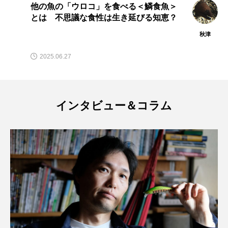
潮干狩りの大物＜ハマグリ＞ 蜃気楼の
語源にもなった「浜の栗」とは？
ノロゲンゲ
ハス
ハゼ
ハタタテダイ
秋津
小園
ハタハタ
ハダカゾウクラゲ
ハナゴンドウ
2024.05.18
ハナシャコ
ハナダイ
ハナビラウオ
ハナミノカサゴ
ハブクラゲ
ハリヨ
インタビュー＆コラム
バイオロギング
バショウカジキ
バンドウイルカ
ヒゲソリダイ
ヒゲダイ
ヒドラ
ヒメマス
ヒラマサ
ヒラメ
ビワマス
ピラルクー
フィールド
フエダイ
フエフキダイ
フグ
フナ