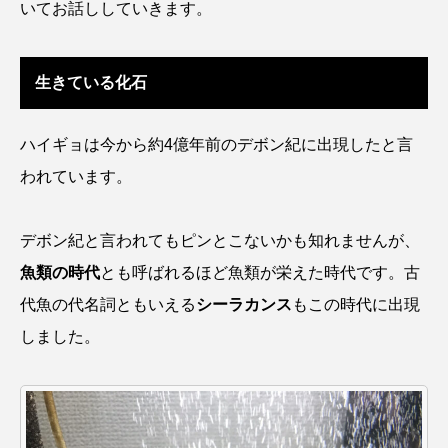
いてお話ししていきます。
アッキガイ
アナゴ
アブラツノザメ
アブラボテ
アマガエル
アマゴ
生きている化石
アマダイ
アミメハギ
アメリカザリガニ
ハイギョは今から約4億年前のデボン紀に出現したと言
アユ
アリアケギバチ
アリゲーターガー
われています。
アンコウ
イカ
イカナゴ
イクラ
デボン紀と言われてもピンとこないかも知れませんが、
イッカク
イトウ
イトヒキアジ
魚類の時代
とも呼ばれるほど魚類が栄えた時代です。古
代魚の代名詞ともいえる
シーラカンス
もこの時代に出現
イトヨリダイ
イモリ
イラスト
しました。
イリエワニ
イワナ
インドネシア
ウツボ
ウナギ
ウバザメ