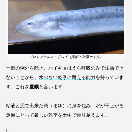
ゴトウタゴガエル
ゴマフアザラシ
ゴリ
ゴンズイ
ゴールデンジェリーフィッシュ
サカナアパートメント
サカナブックス
サクラアジ
サクラエビ
サクラダンゴウオ
プロトプテルス・ドロイ（撮影：加藤ケイタ）
サクラマス
サケ
サザエ
一部の例外を除き、ハイギョはえら呼吸のみで生活でき
サツオミシマ
サバ
サビウツボ
ないことから、
水のない乾季に耐える能力
を持っていま
す。これを
夏眠
と言います。
サブカルチャー
サメ
サヨリ
サルシアクラゲ
サルパ
サワガニ
粘液と泥で出来た繭（まゆ）に身を包み、水が干上がる
魚類にとって厳しい乾季を土中で乗り越えます。
サンゴ
サンショウウオ
サンマ
サーモン
ザトウクジラ
シクリッド