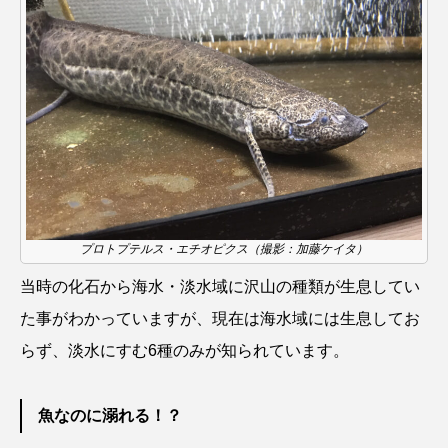
ウマヅラハギ
ウミウシ
エイ
エゾアイナメ
オオカミウオ
オオグソクムシ
オオサンショウウオ
オショロコマ
オスカー
オタリア
オットセイ
オニヒトデ
オワンクラゲ
プロトプテルス・エチオピクス（撮影：加藤ケイタ）
オーストラリア
カイエビ
カイギュウ
当時の化石から海水・淡水域に沢山の種類が生息してい
カイロウドウケツ
カイワリ
た事がわかっていますが、現在は海水域には生息してお
らず、淡水にすむ6種のみが知られています。
カエルアンコウ
カガミガイ
カキ
カクレクマノミ
カゴカマス
カジカ
魚なのに溺れる！？
カタボシイワシ
カツオ
カニ