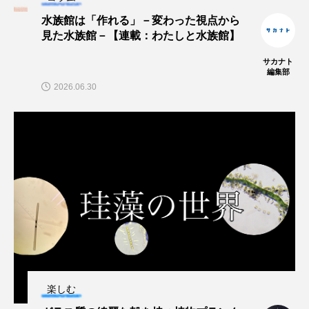
水族館は「作れる」－変わった視点から
ヤマトヌマエビ
ヤマメ
ヤミヨキセワタ
見た水族館－【連載：わたしと水族館】
サカナト
ユウゼン
ユウレイクラゲ
ユカタハタ
編集部
2026.06.30
ユメタチモドキ
ヨウラククラゲ
ヨコエビ
ヨツメウオ
ラブカ
ラムサール条約
リュウセイクラゲ
レシピ
ロックシュリンプ
ワカサギ
ワカメ
ワタカ
ワニ
ワレカラ
下田海中水族館
世界遺産
両生類
楽しむ
交雑
企画
伝承
伝統料理