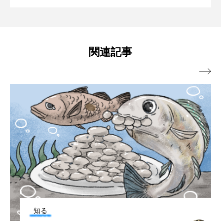
トラフザメ
トラフシャコ
トンボ
ダキマス）＞ その食味とおすすめの食
ない
ドキュメンタリー
ドジョウ
ドスイカ
べ方とは？
関連記事
ドチザメ
ナマズ
ナンヨウブダイ

ナンヨウマンタ
ニギス
ニシキアナゴ
ニシキフウライウオ
ニシシマドジョウ
ニジハギ
ニジマス
ニセゴイシウツボ
ニフレル
ニホンカワウソ
ニホンザリガニ
ニホンナマズ
ニュウドウカジカ
ヌノサラシ
ヌマガエル
ヌマムツ
知る
ネコギギ
ネコザメ
ノコギリダイ