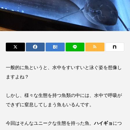
鰭”が特徴的な魚を実
く製＞を作ってみた
際に食べてみた
夏休みの自由研究にい
ト
椎名まさ
みのり
かが？
と
2026.06.02
2026.08.05
キーワードから探す
かんぱち
わたしと水族館
アイゴ
一般的に魚というと、水中をすいすいと泳ぐ姿を想像し
アイナメ
アオウオ
アオザメ
ますよね？
アオリイカ
アカアジ
アカカサゴ
しかし、様々な生態を持つ魚類の中には、水中で呼吸が
アカクラゲ
アカザ
アカハタ
できずに窒息してしまう魚もいるんです。
アカムツ
アカメ
アクアリウム
今回はそんなユニークな生態を持った魚、
ハイギョ
につ
アサヒガニ
アザアシ
アシカ
アジ