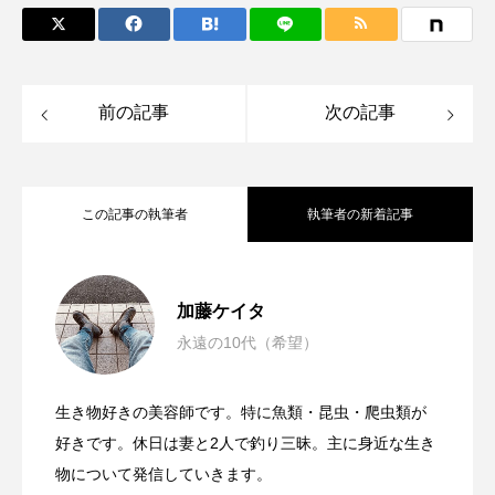
タイコウチ
タイドプール
タカエビ
タカラガイ
タガメ
タコ
タコクラゲ
前の記事
次の記事
タコブネ
タチウオ
タナゴ
タラバガニ
ダイオウイカ
ダイオウカサゴ
この記事の執筆者
執筆者の新着記事
ダイサギ
ダンゴウオ
チゴガニ
チヌ
雑魚と呼ばないで！小川をのぞくと美し
2025.02.20
チョウクラゲ
チョウザメ
加藤ケイタ
永遠の10代（希望）
チリメンモンスター
チンアナゴ
魚なのに溺れる？＜ハイギョ＞のユニー
2024.08.07
い魚＜オイカワ＞との出会い【私の好き
ツキヒハナダイ
テナガエビ
デンキウナギ
生き物好きの美容師です。特に魚類・昆虫・爬虫類が
栃木県日光市のブランド鱒＜頂鱒（イタ
2024.07.27
クな生態 特殊な能力は肺呼吸だけじゃ
好きです。休日は妻と2人で釣り三昧。主に身近な生き
なサカナたち】
トゲウオ
トド
トラウツボ
トラフグ
物について発信していきます。