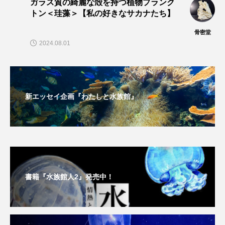
ガラス質の綺麗な殻を持つ植物プランク
トン＜珪藻＞【私の好きなサカナたち】
保全
健康
八景島シーパラダイス
骨密堂
共生
分析
分類
刺胞動物
2024.08.01
剥製
動物園
化石
北の大地の水族館
北極
医療
南極大陸
同定
新エッセイ企画『わたしと水族館』
名古屋港水族館
哺乳類
商品
四万十川
四万十川学遊館あきついお
四国
四国水族館
図鑑
固有亜種
固有種
書籍『水族館人2』発売中！
在来生物
地域名
城崎マリンワールド
夏
外来生物
外来種
外来魚