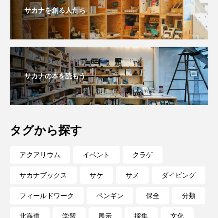
サカナを創る人たち
未利用魚
未来館
東京湾
栄養
桂浜水族館
梅雨
棘皮動物
横浜開運水族館
正月
歴史
サカナの本を読もう
死滅回遊魚
水
水族館
水族館人
水槽
水生昆虫
水生生物
汽水域
タグから探す
河川
沼津港深海水族館
法律
海
アクアリウム
イベント
クラゲ
海きらら
海水魚
海洋
海洋環境
サカナブックス
サケ
サメ
ダイビング
海獣
海綿動物
海藻
海遊館
フィールドワーク
ペンギン
保全
分類
海鳥
液浸標本
淀川
淡水魚
北海道
学習
展示
採集
文化