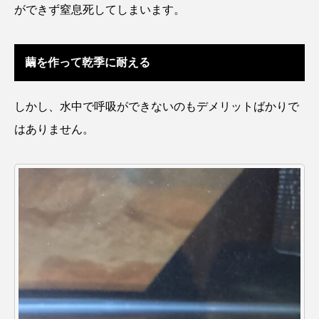
ができず窒息死してしまいます。
クロツラヘラサギ
クロマグロ
グッピー
グラミー
グルクン
ケブカガニ
ケラ
繭を作って乾季に耐える
ケープペンギン
ゲンゴロウ
コイ
しかし、水中で呼吸ができないのもデメリットばかりで
コウテイペンギン
コオイムシ
はありません。
コガタペンギン
コガネスズメダイ
コクチバス
コクレン
コチ
コトクラゲ
コノシロ
コバンザメ
コブシメ
コブダイ
コメツキガニ
コモレビクラゲ
コモンイトギンポ