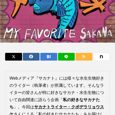
鰭”が特徴的な魚を実
く製＞を作ってみた
際に食べてみた
夏休みの自由研究にい
ト
椎名まさ
みのり
かが？
と
2026.06.02
2026.08.05
キーワードから探す
かんぱち
わたしと水族館
アイゴ
アイナメ
アオウオ
アオザメ
アオリイカ
アカアジ
アカカサゴ
Webメディア『サカナト』には様々な水生生物好き
のライター（執筆者）が所属しています。そんなラ
アカクラゲ
アカザ
アカハタ
イターの皆さんが特に好きなサカナ・水生生物につ
アカムツ
アカメ
アクアリウム
いて自由闊達に語らう企画「
私の好きなサカナた
ち
」。今回は
サカナトライター・クボデラリョウス
アサヒガニ
アザアシ
アシカ
アジ
ケ
さんによる「私の好きなサカナたち」をお届けし