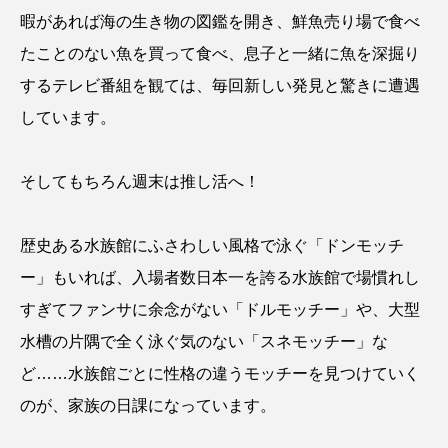
暇があれば海の生き物の図鑑を開き、鮮魚売り場で食べ
タイコウチ
タイドプール
タカエビ
たことのない魚を買って食べ、息子と一緒に魚を深掘り
タカラガイ
タガメ
タコ
タコクラゲ
するテレビ番組を観ては、毎回新しい発見と驚きに遭遇
しています。
タコブネ
タチウオ
タナゴ
タラバガニ
ダイオウイカ
ダイオウカサゴ
そしてもちろん週末は推し活へ！
ダイサギ
ダンゴウオ
チゴガニ
チヌ
歴史ある水族館にふさわしい風格で泳ぐ「ドンモッチ
チョウクラゲ
チョウザメ
ー」もいれば、入場者数日本一を誇る水族館で場慣れし
すぎてファンサに余念がない「ドルモッチー」や、大型
チリメンモンスター
チンアナゴ
水槽の片隅で全く泳ぐ気のない「スネモッチー」な
ツキヒハナダイ
テナガエビ
デンキウナギ
ど……水族館ごとに性格の違うモッチーを見つけていく
のが、家族の日課になっています。
トゲウオ
トド
トラウツボ
トラフグ