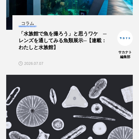
大分県
天然記念物
奈良県
宍道湖自然館ゴビウス
宮古島
寄生
コラム
「水族館で魚を撮ろう」と思うワケ ─
寄生虫
対馬
寿司
小樽
レンズを通してみる魚類展示─【連載：
わたしと水族館】
屈斜路湖
岩手県
市場
サカナト
編集部
2026.07.07
市立しものせき水族館・海響館
干支
干潟
幻魚
幼体
幼生
幼魚
幼魚水族館
広島もとまち水族館
形態
微生物
採集
撮影
擬態
文化
文学
料理
新海生物
新潟市
旅行
日本固有種
旬
書籍