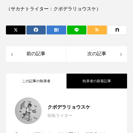
（サカナトライター：クボデラリョウスケ）
ノロゲンゲ
ハス
ハゼ
ハタタテダイ
ハタハタ
ハダカゾウクラゲ
ハナゴンドウ
ハナシャコ
ハナダイ
ハナビラウオ
前の記事
次の記事
ハナミノカサゴ
ハブクラゲ
ハリヨ
バイオロギング
バショウカジキ
この記事の執筆者
執筆者の新着記事
バンドウイルカ
ヒゲソリダイ
ヒゲダイ
ヒドラ
ヒメマス
ヒラマサ
ヒラメ
推しの魚に出会えた「しながわ水族
2025.02.03
クボデラリョウスケ
ビワマス
ピラルクー
フィールド
幼魚ライター
目からウロコな防衛術 イワシの鱗が剥
2024.10.12
館」 きっかけをくれたメガネモチノウ
フエダイ
フエフキダイ
フグ
フナ