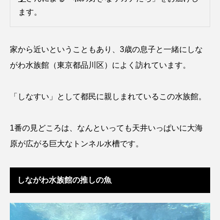
ます。
アッキガイ
アナゴ
アブラツノザメ
アブラボテ
アマガエル
アマゴ
家から近いということもあり、3歳の息子と一緒にしな
アマダイ
アミメハギ
アメリカザリガニ
がわ水族館（東京都品川区）によく訪れています。
アユ
アリアケギバチ
アリゲーターガー
「しなすい」として都民に親しまれているこの水族館。
アンコウ
イカ
イカナゴ
イクラ
1番の見どころは、なんといっても天井いっぱいに大海
イッカク
イトウ
イトヒキアジ
原が広がる巨大なトンネル水槽です。
イトヨリダイ
イモリ
イラスト
しながわ水族館の推しの魚
イリエワニ
イワナ
インドネシア
ウツボ
ウナギ
ウバザメ