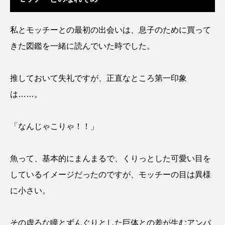
クロツラヘラサギ
クロマグロ
グッピー
私とモッチーとの最初の出会いは、息子のために買って
グラミー
グルクン
ケブカガニ
ケラ
きた図鑑を一緒に読んでいた時でした。
ケープペンギン
ゲンゴロウ
コイ
推しておいて失礼ですが、正直なところ第一印象
コウテイペンギン
コオイムシ
は……。
コガタペンギン
コガネスズメダイ
「なんじゃこりゃ！！」
コクチバス
コクレン
コチ
魚って、基本的にまんまるで、くりっとした可愛い目を
コトクラゲ
コノシロ
コバンザメ
しているイメージだったのですが、モッチーの目は異様
コブシメ
コブダイ
コメツキガニ
に小さい。
コモレビクラゲ
コモンイトギンポ
その虚ろな瞳とずんぐりとした巨体との差が生むアンバ