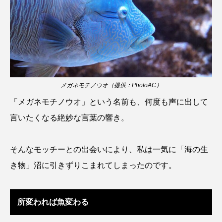
シコロサンゴ
シトウズクラゲ
シマハギ
シャコガイ
シュレーゲルアオガエル
シラウオ
シロウオ
シログチ
メガネモチノウオ（提供：PhotoAC）
シロザケ
シロワニ
ジンベエザメ
「メガネモチノウオ」という名前も、何度も声に出して
言いたくなる絶妙な言葉の響き。
スクミリンゴガイ
スズキ
スッポン
スナモグリ
スベスベマンジュウガニ
そんなモッチーとの出会いにより、私は一気に「海の生
き物」沼に引きずりこまれてしまったのです。
スルメイカ
ズワイガニ
セイウチ
センニンガジ
ソウギョ
ソウダガツオ
所変われば魚変わる
ソトオリイワシ
ソラスズメダイ