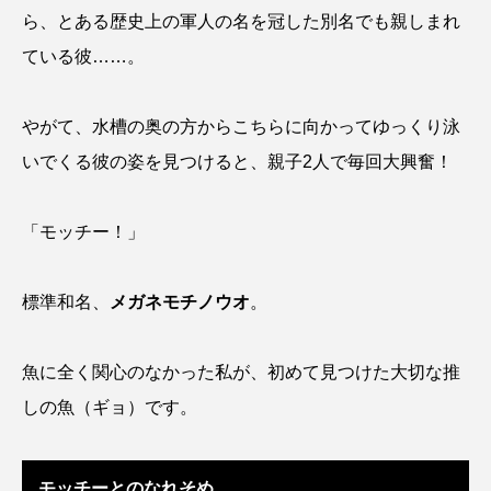
ら、とある歴史上の軍人の名を冠した別名でも親しまれ
カブトエビ
カブトクラゲ
カミクラゲ
ている彼……。
カレイ
カワウソ
カワハギ
やがて、水槽の奥の方からこちらに向かってゆっくり泳
カワバタモロコ
カワムツ
ガラ・ルファ
いでくる彼の姿を見つけると、親子2人で毎回大興奮！
キジハタ
キス
キチヌ
キヌバリ
「モッチー！」
キビナゴ
キュウリエソ
キンメダイ
標準和名、
メガネモチノウオ
。
ギギ
ギンザケ
ギンザメ
クエ
クサガメ
クジラ
クニマス
クマノミ
魚に全く関心のなかった私が、初めて見つけた大切な推
しの魚（ギョ）です。
クモギンポ
クラゲ
クルマエビ
クロスジギンポ
クロソイ
クロダイ
モッチーとのなれそめ