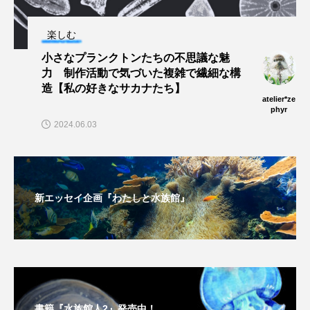
未利用魚
未来館
東京湾
栄養
楽しむ
小さなプランクトンたちの不思議な魅
桂浜水族館
梅雨
棘皮動物
力 制作活動で気づいた複雑で繊細な構
造【私の好きなサカナたち】
横浜開運水族館
正月
歴史
atelier*ze
phyr
2024.06.03
死滅回遊魚
水
水族館
水族館人
水槽
水生昆虫
水生生物
汽水域
新エッセイ企画『わたしと水族館』
河川
沼津港深海水族館
法律
海
海きらら
海水魚
海洋
海洋環境
海獣
海綿動物
海藻
海遊館
海鳥
液浸標本
淀川
淡水魚
書籍『水族館人2』発売中！