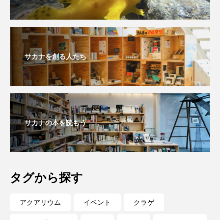
私の好きなサカナたち
稚魚
絶滅危惧種
絶滅種
繁殖
繫殖
美ら海水族館
美容
群馬県
耳石
脊索動物
サカナを創る人たち
自然
自然保護
自由研究
葛西臨海公園
葛西臨海水族園
藻場
サカナの本を読もう
藻類
見分け方
観察
調査
調理
論文
貝
賀露かにっこ館
資源
赤潮
足摺海洋館SATOUMI
タグから探す
軟体動物
軟骨魚類
近畿大学
進化
アクアリウム
イベント
クラゲ
郷土料理
酒
釣り
鑑賞魚