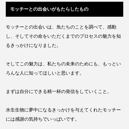
トラフザメ
トラフシャコ
トンボ
モッチーとの出会いがもたらしたもの
ドキュメンタリー
ドジョウ
ドスイカ
モッチーとの出会いは、魚たちのことを調べて、感動
ドチザメ
ナマズ
ナンヨウブダイ
し、そしてその命をいただくまでのプロセスの魅力を知
るきっかけになりました。
ナンヨウマンタ
ニギス
ニシキアナゴ
ニシキフウライウオ
ニシシマドジョウ
そしてこの魅力は、私たちの未来のためにも、もっとい
ろんな人に知ってほしいと思います。
ニジハギ
ニジマス
ニセゴイシウツボ
ニフレル
ニホンカワウソ
ニホンザリガニ
まずは自分にできる精一杯の発信をしていくこと。
ニホンナマズ
ニュウドウカジカ
水生生物に夢中になるきっかけを与えてくれたモッチー
ヌノサラシ
ヌマガエル
ヌマムツ
には感謝の気持ちでいっぱいです。
ネコギギ
ネコザメ
ノコギリダイ