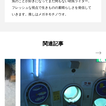
魚のことが好きになってまだ間もない幼魚ライター。
サカナたちで競泳リレー日本代表を選ぶ
2024.09.06
がれ落ちやすい理由は？
ブックレビュー
ブリ
ブルーカーボン
フレッシュな視点で生きものの素晴らしさを発信して
オ【私の好きなサカナたち】
いきます。推しはメガネモチノウオ。
プライドフィッシュ
プランクトン
としたら… めざせロス五輪！君ならど
ヘラヤガラ
ベタ
ベニザケ
ベラ
のサカナを選ぶ？
ホウネンエビ
ホウボウ
ホタテ
関連記事
ホタルイカ
ホッキガイ
ホッケ

ホテイウオ
ホネガイ
ホホジロザメ
ホヤ
ホンモロコ
ポットベリーシーホース
マアジ
マイクロプラスチック
マグロ
マス
マダイ
マダコ
マダラ