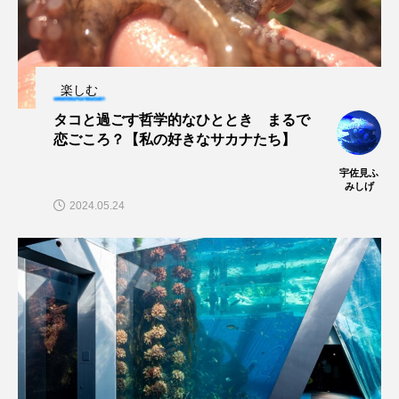
保全
健康
八景島シーパラダイス
共生
分析
分類
刺胞動物
楽しむ
剥製
動物園
化石
北の大地の水族館
タコと過ごす哲学的なひととき まるで
恋ごころ？【私の好きなサカナたち】
北極
医療
南極大陸
同定
宇佐見ふ
みしげ
名古屋港水族館
哺乳類
商品
2024.05.24
四万十川
四万十川学遊館あきついお
四国
四国水族館
図鑑
固有亜種
固有種
在来生物
地域名
城崎マリンワールド
夏
外来生物
外来種
外来魚