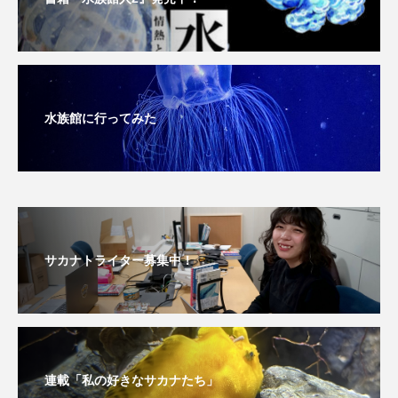
深海
深海生物
深海魚
渋川マリン水族館
渓流
湖
湿地
漁業
漁港
漫画
灯台
水族館に行ってみた
無脊椎動物
熱帯魚
牡蠣
特徴
琵琶湖博物館
環境
環境保全
生きた化石
生態
生態系
生物多様性
サカナトライター募集中！
産卵
田んぼ
甲殻類
発酵食品
白身魚
相模川
磯
磯焼け
磯遊び
神戸須磨シーワールド
連載「私の好きなサカナたち」