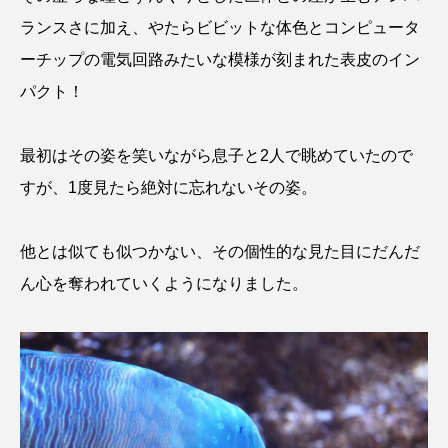
ゴトウタゴガエル
ゴマフアザラシ
ゴリ
ランスさに加え、やたらビビットな体色とコンピュータ
ーチップの電気回路みたいな模様が刻まれた表皮のイン
ゴンズイ
ゴールデンジェリーフィッシュ
パクト！
サカナアパートメント
サカナブックス
最初はその姿を笑いながら息子と2人で眺めていたので
サクラアジ
サクラエビ
サクラダンゴウオ
すが、1度見たら絶対に忘れないその姿。
サクラマス
サケ
サザエ
他とは似ても似つかない、その個性的な見た目にだんだ
サツオミシマ
サバ
サビウツボ
ん心を奪われていくようになりました。
サブカルチャー
サメ
サヨリ
サルシアクラゲ
サルパ
サワガニ
サンゴ
サンショウウオ
サンマ
サーモン
ザトウクジラ
シクリッド