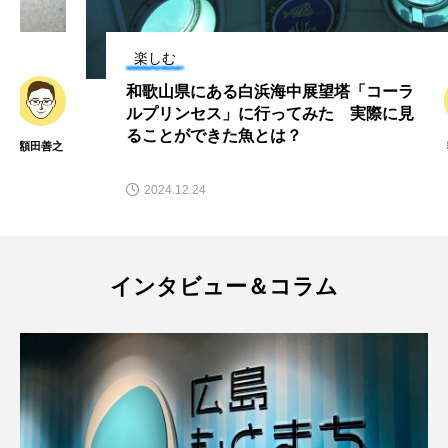
マテガイ
ミカヅキノエボシ
楽しむ
ミナミギンガメアジ
ミナミヌマエビ
和歌山県にある白浜海中展望塔「コーラ
ミナミハタンポ
ミナミメダカ
ルプリンセス」に行ってみた 実際に見
ることができた魚とは？
額田善之
ミンククジラ
ムチカラマツ
ムツ
2024.12.24
メカジキ
メガロドン
メギス
メコン川
メゴチ
メジナ
メヌケ
インタビュー＆コラム
メバル
メンダコ
モクズガニ
モツゴ
モノノケトンガリサカタザメ
モリアオガエル
モンツキハギ
ヤコウガイ
ヤゴ
ヤッコ
ヤドカリ
ヤマトシマドジョウ