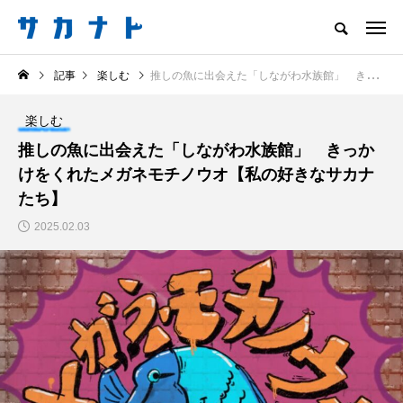
サカナをもっと好きになる
記事
楽しむ
推しの魚に出会えた「しながわ水族館」 きっかけをくれたメガネモチノウオ【私の好きなサカナたち】
知る
食べる
楽しむ
創る
楽しむ
注目記事
推しの魚に出会えた「しながわ水族館」 きっか
サカナを知ろう
けをくれたメガネモチノウオ【私の好きなサカナ
食べる
創る
たち】
2025.02.03
＜ツバメウオ＞は意外
意外と簡単！ 100均で
と美味しい！ “でかい
買った道具で＜魚のは