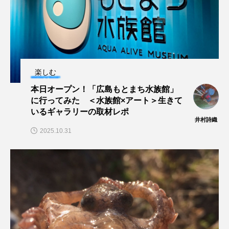
ヤマトヌマエビ
ヤマメ
ヤミヨキセワタ
ユウゼン
ユウレイクラゲ
ユカタハタ
楽しむ
ユメタチモドキ
ヨウラククラゲ
ヨコエビ
本日オープン！「広島もとまち水族館」
ヨツメウオ
ラブカ
ラムサール条約
に行ってみた ＜水族館×アート＞生きて
いるギャラリーの取材レポ
井村詩織
リュウセイクラゲ
レシピ
2025.10.31
ロックシュリンプ
ワカサギ
ワカメ
ワタカ
ワニ
ワレカラ
下田海中水族館
世界遺産
両生類
交雑
企画
伝承
伝統料理