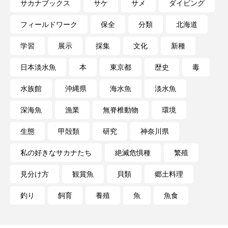
サカナブックス
サケ
サメ
ダイビング
長崎ペンギン水族館
開発
雑貨
雷魚
フィールドワーク
保全
分類
北海道
学習
展示
採集
文化
新種
青森県
頭足類
食中毒
食文化
日本淡水魚
本
東京都
歴史
毒
飼育
骨
高知県
魚介類
魚卵
水族館
沖縄県
海水魚
淡水魚
魚食
鯛の鯛
鯨類
鰭脚類
深海魚
漁業
無脊椎動物
環境
鳥羽水族館
鴨川シーワールド
生態
甲殻類
研究
神奈川県
私の好きなサカナたち
絶滅危惧種
繁殖
見分け方
観賞魚
貝類
郷土料理
釣り
飼育
養殖
魚
魚食