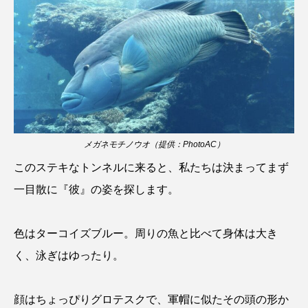
ウマヅラハギ
ウミウシ
エイ
エゾアイナメ
オオカミウオ
オオグソクムシ
オオサンショウウオ
オショロコマ
オスカー
オタリア
オットセイ
オニヒトデ
オワンクラゲ
メガネモチノウオ（提供：PhotoAC）
このステキなトンネルに来ると、私たちは決まってまず
オーストラリア
カイエビ
カイギュウ
一目散に『彼』の姿を探します。
カイロウドウケツ
カイワリ
色はターコイズブルー。周りの魚と比べて身体は大き
カエルアンコウ
カガミガイ
カキ
く、泳ぎはゆったり。
カクレクマノミ
カゴカマス
カジカ
顔はちょっぴりグロテスクで、軍帽に似たその頭の形か
カタボシイワシ
カツオ
カニ