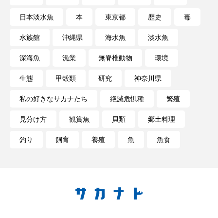
日本淡水魚
本
東京都
歴史
毒
水族館
沖縄県
海水魚
淡水魚
深海魚
漁業
無脊椎動物
環境
生態
甲殻類
研究
神奈川県
私の好きなサカナたち
絶滅危惧種
繁殖
見分け方
観賞魚
貝類
郷土料理
釣り
飼育
養殖
魚
魚食