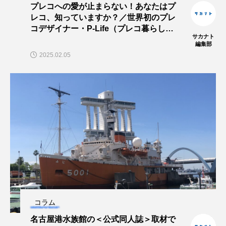
プレコへの愛が止まらない！あなたはプ
私の好きなサカナたち
稚魚
絶滅危惧種
レコ、知っていますか？／世界初のプレ
コデザイナー・P-Life（プレコ暮らし）
絶滅種
繁殖
繫殖
美ら海水族館
サカナト
さん
編集部
2025.02.05
美容
群馬県
耳石
脊索動物
自然
自然保護
自由研究
葛西臨海公園
葛西臨海水族園
藻場
藻類
見分け方
観察
調査
調理
論文
貝
賀露かにっこ館
資源
赤潮
足摺海洋館SATOUMI
軟体動物
軟骨魚類
近畿大学
進化
コラム
名古屋港水族館の＜公式同人誌＞取材で
郷土料理
酒
釣り
鑑賞魚