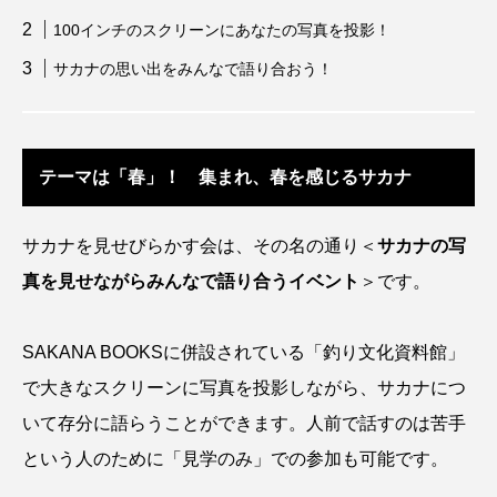
ウマヅラハギ
ウミウシ
エイ
100インチのスクリーンにあなたの写真を投影！
サカナの思い出をみんなで語り合おう！
エゾアイナメ
オオカミウオ
オオグソクムシ
オオサンショウウオ
オショロコマ
オスカー
オタリア
テーマは「春」！ 集まれ、春を感じるサカナ
オットセイ
オニヒトデ
オワンクラゲ
サカナを見せびらかす会は、その名の通り＜
サカナの写
真を見せながらみんなで語り合うイベント
＞です。
オーストラリア
カイエビ
カイギュウ
カイロウドウケツ
カイワリ
SAKANA BOOKSに併設されている「釣り文化資料館」
で大きなスクリーンに写真を投影しながら、サカナにつ
カエルアンコウ
カガミガイ
カキ
いて存分に語らうことができます。人前で話すのは苦手
カクレクマノミ
カゴカマス
カジカ
という人のために「見学のみ」での参加も可能です。
カタボシイワシ
カツオ
カニ