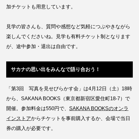
加チケットも用意しています。
ブックレビュー
ブリ
ブルーカーボン
プライドフィッシュ
プランクトン
見学の皆さんも、質問や感想など気軽につぶやきながら
楽しんでくださいね。見学も有料チケット制となります
ヘラヤガラ
ベタ
ベニザケ
ベラ
が、途中参加・退出は自由です。
ホウネンエビ
ホウボウ
ホタテ
ホタルイカ
ホッキガイ
ホッケ
サカナの思い出をみんなで語り合おう！
ホテイウオ
ホネガイ
ホホジロザメ
「第3回 写真を見せびらかす会」は4月12日（土）18時
から、SAKANA BOOKS（東京都新宿区愛住町18-7）で
ホヤ
ホンモロコ
ポットベリーシーホース
開催。参加料金は550円で、
SAKANA BOOKSのオンラ
マアジ
マイクロプラスチック
マグロ
インストア
からチケットを事前購入するか、会場で当日
券の購入が必要です。
マス
マダイ
マダコ
マダラ