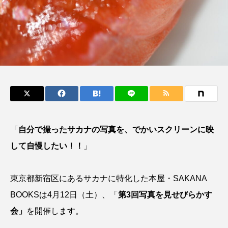
鰭”が特徴的な魚を実
く製＞を作ってみた
際に食べてみた
夏休みの自由研究にい
ト
椎名まさ
みのり
かが？
と
2026.06.02
2026.08.05
キーワードから探す
かんぱち
わたしと水族館
アイゴ
アイナメ
アオウオ
アオザメ
「
自分で撮ったサカナの写真を、でかいスクリーンに映
して自慢したい！！
」
アオリイカ
アカアジ
アカカサゴ
アカクラゲ
アカザ
アカハタ
東京都新宿区にあるサカナに特化した本屋・SAKANA
BOOKSは4月12日（土）、「
第3回写真を見せびらかす
アカムツ
アカメ
アクアリウム
会」
を開催します。
アサヒガニ
アザアシ
アシカ
アジ