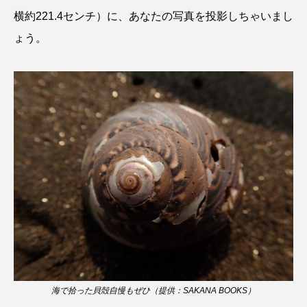
横約221.4センチ）に、あなたの写真を投影しちゃいまし
シコロサンゴ
シトウズクラゲ
シマハギ
ょう。
シャコガイ
シュレーゲルアオガエル
シラウオ
シロウオ
シログチ
シロザケ
シロワニ
ジンベエザメ
スクミリンゴガイ
スズキ
スッポン
スナモグリ
スベスベマンジュウガニ
スルメイカ
ズワイガニ
セイウチ
センニンガジ
ソウギョ
ソウダガツオ
海で拾った貝殻自慢もぜひ（提供：SAKANA BOOKS）
ソトオリイワシ
ソラスズメダイ