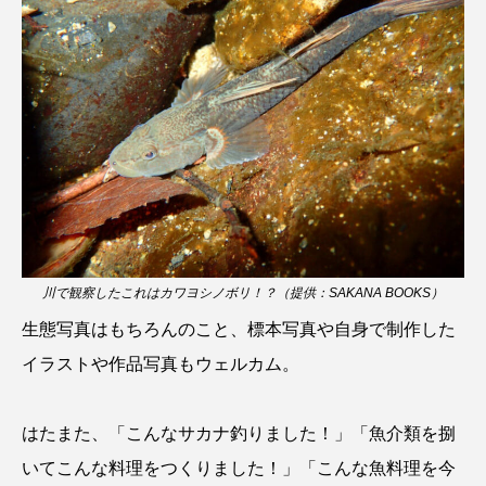
クロツラヘラサギ
クロマグロ
グッピー
グラミー
グルクン
ケブカガニ
ケラ
ケープペンギン
ゲンゴロウ
コイ
コウテイペンギン
コオイムシ
コガタペンギン
コガネスズメダイ
コクチバス
コクレン
コチ
川で観察したこれはカワヨシノボリ！？（提供：SAKANA BOOKS）
生態写真はもちろんのこと、標本写真や自身で制作した
コトクラゲ
コノシロ
コバンザメ
イラストや作品写真もウェルカム。
コブシメ
コブダイ
コメツキガニ
はたまた、「こんなサカナ釣りました！」「魚介類を捌
コモレビクラゲ
コモンイトギンポ
いてこんな料理をつくりました！」「こんな魚料理を今