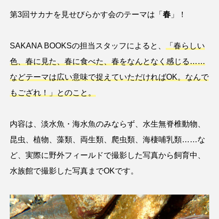
第3回サカナを見せびらかす会のテーマは「
春
」！
カブトエビ
カブトクラゲ
カミクラゲ
SAKANA BOOKSの担当スタッフによると、
「春らしい
カレイ
カワウソ
カワハギ
色、春に見た、春に食べた、春をなんとなく感じる……
カワバタモロコ
カワムツ
ガラ・ルファ
などテーマは広い意味で捉えていただければOK。なんで
もござれ！」とのこと。
キジハタ
キス
キチヌ
キヌバリ
キビナゴ
キュウリエソ
キンメダイ
内容は、淡水魚・海水魚のみならず、水生無脊椎動物、
昆虫、植物、藻類、両生類、爬虫類、海棲哺乳類……な
ギギ
ギンザケ
ギンザメ
クエ
ど、実際に野外フィールドで撮影した写真から飼育中、
クサガメ
クジラ
クニマス
クマノミ
水族館で撮影した写真までOKです。
クモギンポ
クラゲ
クルマエビ
クロスジギンポ
クロソイ
クロダイ