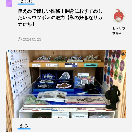
楽しむ
深海
深海生物
深海魚
控えめで優しい性格！飼育におすすめし
たい＜ウツボ＞の魅力【私の好きなサカ
渋川マリン水族館
渓流
湖
湿地
ナたち】
ミドリフ
サあんこ
漁業
漁港
漫画
灯台
2024.05.23
無脊椎動物
熱帯魚
牡蠣
特徴
琵琶湖博物館
環境
環境保全
生きた化石
生態
生態系
生物多様性
産卵
田んぼ
甲殻類
発酵食品
白身魚
相模川
磯
磯焼け
磯遊び
神戸須磨シーワールド
創る