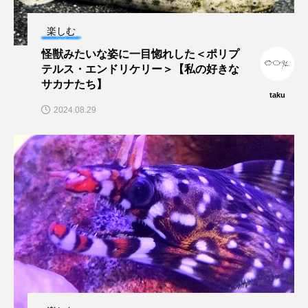
楽しむ
未利用魚
未来館
東京湾
栄養
怪獣みたいな姿に一目惚れした＜ポリプ
桂浜水族館
梅雨
棘皮動物
テルス・エンドリケリー＞【私の好きな
サカナたち】
taku
横浜開運水族館
正月
歴史
2024.08.29
死滅回遊魚
水
水族館
水族館人
水槽
水生昆虫
水生生物
汽水域
河川
沼津港深海水族館
法律
海
海きらら
海水魚
海洋
海洋環境
海獣
海綿動物
海藻
海遊館
海鳥
液浸標本
淀川
淡水魚