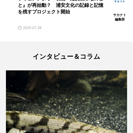
大分県
天然記念物
奈良県
と』が再始動？ 浦安文化の記録と記憶
を残すプロジェクト開始
サカナト
宍道湖自然館ゴビウス
宮古島
寄生
編集部
2025.07.28
寄生虫
対馬
寿司
小樽
屈斜路湖
岩手県
市場
インタビュー＆コラム
市立しものせき水族館・海響館
干支
干潟
幻魚
幼体
幼生
幼魚
幼魚水族館
広島もとまち水族館
形態
微生物
採集
撮影
擬態
文化
文学
料理
新海生物
新潟市
旅行
日本固有種
旬
書籍