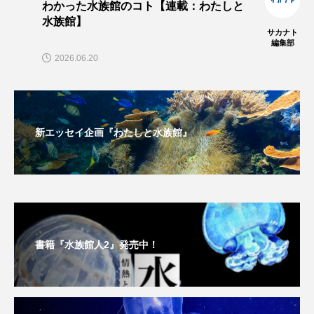
わかった水族館のコト【連載：わたしと
水族館】
長崎ペンギン水族館
開発
雑貨
雷魚
サカナト
編集部
2026.06.20
青森県
頭足類
食中毒
食文化
飼育
骨
高知県
魚介類
魚卵
新エッセイ企画『わたしと水族館』
魚食
鯛の鯛
鯨類
鰭脚類
鳥羽水族館
鴨川シーワールド
書籍『水族館人2』発売中！