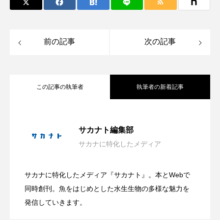
ヤマトヌマエビ
ヤマメ
ヤミヨキセワタ
前の記事
次の記事
ユウゼン
ユウレイクラゲ
ユカタハタ
ユメタチモドキ
ヨウラククラゲ
ヨコエビ
この記事の執筆者
執筆者の新着記事
ヨツメウオ
ラブカ
ラムサール条約
リュウセイクラゲ
レシピ
ホラー要素を含む夏らしい展示？ 四国
2026.08.06
サカナト編集部
ロックシュリンプ
ワカサギ
ワカメ
サカナに特化したメディア
沖縄県恩納村で＜繁殖イソギンチャク＞
2026.08.05
水族館で企画展「潜入！海の有毒生物研
ワタカ
ワニ
ワレカラ
サカナに特化したメディア『サカナト』。本とWebで
親子で海の生き物を学ぶ！ 鴨川シーワー
2026.08.05
の定着を確認！ ＜瀬良垣島・クマノミ育
下田海中水族館
世界遺産
両生類
同時創刊。魚をはじめとした水生生物の多様な魅力を
究所」開催中【香川県宇多津町】
発信していきます。
交雑
企画
伝承
伝統料理