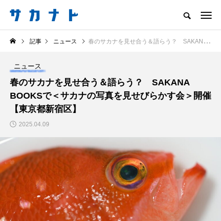
サカナをもっと好きになる
記事
ニュース
春のサカナを見せ合う＆語らう？ SAKANA BOOKSで＜サカナの写真を見せびらかす会＞開催【東京都新宿区】
知る
食べる
楽しむ
創る
ニュース
注目記事
春のサカナを見せ合う＆語らう？ SAKANA
サカナを知ろう
BOOKSで＜サカナの写真を見せびらかす会＞開催
食べる
創る
【東京都新宿区】
2025.04.09
＜ツバメウオ＞は意外
意外と簡単！ 100均で
と美味しい！ “でかい
買った道具で＜魚のは