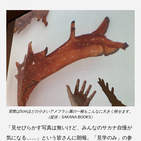
ノロゲンゲ
ハス
ハゼ
ハタタテダイ
ハタハタ
ハダカゾウクラゲ
ハナゴンドウ
ハナシャコ
ハナダイ
ハナビラウオ
ハナミノカサゴ
ハブクラゲ
ハリヨ
バイオロギング
バショウカジキ
バンドウイルカ
ヒゲソリダイ
ヒゲダイ
ヒドラ
ヒメマス
ヒラマサ
ヒラメ
実際は5cmほどの小さいアメフラシ属の一種もこんなに大きく映せます。
（提供：SAKANA BOOKS）
ビワマス
ピラルクー
フィールド
「見せびらかす写真は無いけど、みんなのサカナ自慢が
フエダイ
フエフキダイ
フグ
フナ
気になる……」という皆さんに朗報。「見学のみ」の参