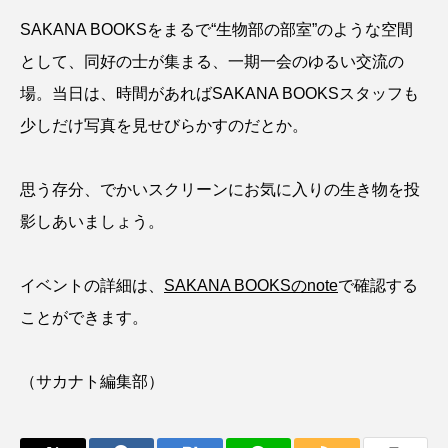
マテガイ
ミカヅキノエボシ
SAKANA BOOKSをまるで“生物部の部室”のような空間
として、同好の士が集まる、一期一会のゆるい交流の
ミナミギンガメアジ
ミナミヌマエビ
場。当日は、時間があればSAKANA BOOKSスタッフも
ミナミハタンポ
ミナミメダカ
少しだけ写真を見せびらかすのだとか。
ミンククジラ
ムチカラマツ
ムツ
思う存分、でかいスクリーンにお気に入りの生き物を投
メカジキ
メガロドン
メギス
影しあいましょう。
メコン川
メゴチ
メジナ
メヌケ
イベントの詳細は、
SAKANA BOOKSのnote
で確認する
メバル
メンダコ
モクズガニ
モツゴ
ことができます。
モノノケトンガリサカタザメ
モリアオガエル
（サカナト編集部）
モンツキハギ
ヤコウガイ
ヤゴ
ヤッコ
ヤドカリ
ヤマトシマドジョウ