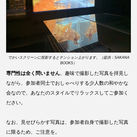
トラフザメ
トラフシャコ
トンボ
ドキュメンタリー
ドジョウ
ドスイカ
ドチザメ
ナマズ
ナンヨウブダイ
ナンヨウマンタ
ニギス
ニシキアナゴ
でかいスクリーンに投影するとテンション上がります。（提供：SAKANA
ニシキフウライウオ
ニシシマドジョウ
BOOKS）
専門性は全く問いません
。趣味で撮影した写真を拝見し
ニジハギ
ニジマス
ニセゴイシウツボ
ながら、参加者同士でおしゃべりする少人数の和やかな
ニフレル
ニホンカワウソ
ニホンザリガニ
会なので、あなたのスタイルでリラックスしてご参加く
ださい。
ニホンナマズ
ニュウドウカジカ
ヌノサラシ
ヌマガエル
ヌマムツ
なお、見せびらかす写真は、参加者自身で撮影した写真
に限るため、ご注意を。
ネコギギ
ネコザメ
ノコギリダイ