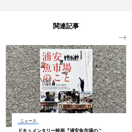
ルドで「親子サマースクール」初開催
成プロジェクト＞前進
保全
健康
八景島シーパラダイス
【千葉県鴨川市】
共生
分析
分類
刺胞動物
関連記事
剥製
動物園
化石
北の大地の水族館

北極
医療
南極大陸
同定
名古屋港水族館
哺乳類
商品
四万十川
四万十川学遊館あきついお
四国
四国水族館
図鑑
固有亜種
固有種
在来生物
地域名
城崎マリンワールド
ニュース
夏
外来生物
外来種
外来魚
ドキュメンタリー映画『浦安魚市場のこ