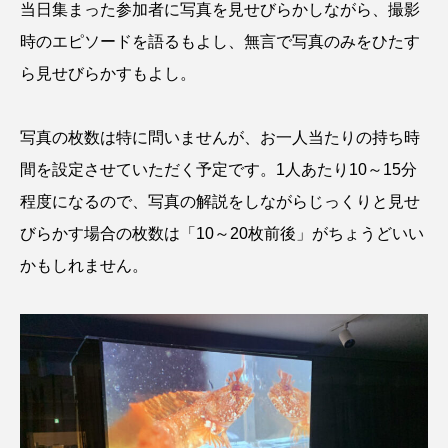
当日集まった参加者に写真を見せびらかしながら、撮影
タイコウチ
タイドプール
タカエビ
時のエピソードを語るもよし、無言で写真のみをひたす
ら見せびらかすもよし。
タカラガイ
タガメ
タコ
タコクラゲ
タコブネ
タチウオ
タナゴ
写真の枚数は特に問いませんが、お一人当たりの持ち時
間を設定させていただく予定です。1人あたり10～15分
タラバガニ
ダイオウイカ
ダイオウカサゴ
程度になるので、写真の解説をしながらじっくりと見せ
ダイサギ
ダンゴウオ
チゴガニ
チヌ
びらかす場合の枚数は「10～20枚前後」がちょうどいい
かもしれません。
チョウクラゲ
チョウザメ
チリメンモンスター
チンアナゴ
ツキヒハナダイ
テナガエビ
デンキウナギ
トゲウオ
トド
トラウツボ
トラフグ