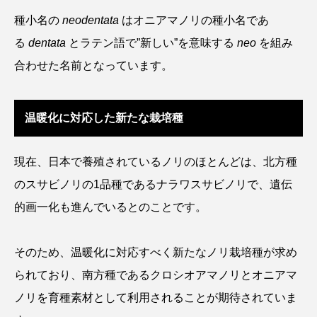
種小名の
neodentata
はオニアマノリの種小名であ
タイコウチ
タイドプール
タカエビ
る
dentata
とラテン語で”新しい”を意味する
neo
を組み
タカラガイ
タガメ
タコ
タコクラゲ
合わせた名前となっています。
タコブネ
タチウオ
タナゴ
温暖化に対応した新たな栽培種
タラバガニ
ダイオウイカ
ダイオウカサゴ
ダイサギ
ダンゴウオ
チゴガニ
チヌ
現在、日本で養殖されているノリのほとんどは、北方種
のスサビノリの1品種であるナラワスサビノリで、遺伝
チョウクラゲ
チョウザメ
的画一化も進んでいるとのことです。
チリメンモンスター
チンアナゴ
そのため、温暖化に対応すべく新たなノリ栽培種が求め
ツキヒハナダイ
テナガエビ
デンキウナギ
られており、南方種であるクロシオアマノリとオニアマ
トゲウオ
トド
トラウツボ
トラフグ
ノリを育種素材として利用されることが期待されていま