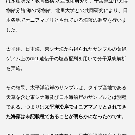
は水産研究・教育機構 水産技術研究所、千葉県立中央博
クロツラヘラサギ
クロマグロ
グッピー
物館分館 海の博物館、北里大学との共同研究により、日
本各地でオニアマノリとされている海藻の調査を行いま
グラミー
グルクン
ケブカガニ
ケラ
した。
ケープペンギン
ゲンゴロウ
コイ
太平洋、日本海、東シナ海から得られたサンプルの葉緑
コウテイペンギン
コオイムシ
ゲノム上のrbcL遺伝子の塩基配列を用いて分子系統解析
コガタペンギン
コガネスズメダイ
を実施。
コクチバス
コクレン
コチ
その結果、太平洋沿岸のサンプルは、タイプ産地である
コトクラゲ
コノシロ
コバンザメ
天草を含む東シナ海及び日本海沿岸のサンプルとは別種
である、つまりは
太平洋沿岸でオニアマノリとされてき
コブシメ
コブダイ
コメツキガニ
た海藻は未記載種であることが明らかになった
のです。
コモレビクラゲ
コモンイトギンポ