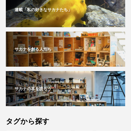
深海
深海生物
深海魚
連載「私の好きなサカナたち」
渋川マリン水族館
渓流
湖
湿地
漁業
漁港
漫画
灯台
サカナを創る人たち
無脊椎動物
熱帯魚
牡蠣
特徴
琵琶湖博物館
環境
環境保全
生きた化石
生態
生態系
生物多様性
サカナの本を読もう
産卵
田んぼ
甲殻類
発酵食品
白身魚
相模川
磯
磯焼け
タグから探す
磯遊び
神戸須磨シーワールド