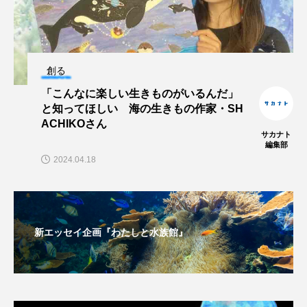
大分県
天然記念物
奈良県
宍道湖自然館ゴビウス
宮古島
寄生
創る
寄生虫
対馬
寿司
小樽
「こんなに楽しい生きものがいるんだ」
と知ってほしい 海の生きもの作家・SH
屈斜路湖
岩手県
市場
ACHIKOさん
サカナト
市立しものせき水族館・海響館
干支
干潟
編集部
2024.04.18
幻魚
幼体
幼生
幼魚
幼魚水族館
広島もとまち水族館
形態
新エッセイ企画『わたしと水族館』
微生物
採集
撮影
擬態
文化
文学
料理
新海生物
新潟市
旅行
日本固有種
旬
書籍