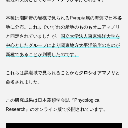
アッキガイ
アナゴ
アブラツノザメ
本種は潮間帯の岩礁で見られるPyropia属の海藻で日本各
アブラボテ
アマガエル
アマゴ
地に分布。これまでいずれの産地のものもオニアマノリ
と同定されていましたが、
国立大学法人東京海洋大学を
アマダイ
アミメハギ
アメリカザリガニ
中心としたグループにより関東地方太平洋沿岸のものが
アユ
アリアケギバチ
アリゲーターガー
新種であることが判明したのです。
アンコウ
イカ
イカナゴ
イクラ
これらは黒潮域で見られることから
クロシオアマノリ
と
イッカク
イトウ
イトヒキアジ
命名されました。
イトヨリダイ
イモリ
イラスト
この研究成果は日本藻類学会誌『Phycological
イリエワニ
イワナ
インドネシア
Research』のオンライン版で公開されています。
ウツボ
ウナギ
ウバザメ