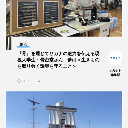
ヤマトヌマエビ
ヤマメ
ヤミヨキセワタ
ユウゼン
ユウレイクラゲ
ユカタハタ
ユメタチモドキ
ヨウラククラゲ
ヨコエビ
創る
『骨』を通じてサカナの魅力を伝える現
ヨツメウオ
ラブカ
ラムサール条約
役大学生・骨密堂さん 夢は＜生きもの
を取り巻く環境を守ること＞
リュウセイクラゲ
レシピ
サカナト
編集部
2023.11.14
ロックシュリンプ
ワカサギ
ワカメ
ワタカ
ワニ
ワレカラ
下田海中水族館
世界遺産
両生類
交雑
企画
伝承
伝統料理