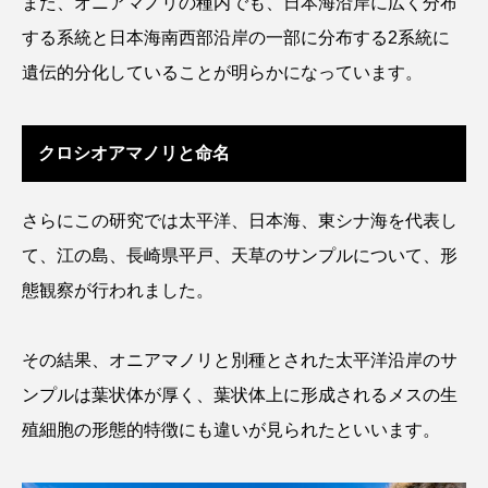
また、オニアマノリの種内でも、日本海沿岸に広く分布
ゴトウタゴガエル
ゴマフアザラシ
ゴリ
する系統と日本海南西部沿岸の一部に分布する2系統に
ゴンズイ
ゴールデンジェリーフィッシュ
遺伝的分化していることが明らかになっています。
サカナアパートメント
サカナブックス
クロシオアマノリと命名
サクラアジ
サクラエビ
サクラダンゴウオ
さらにこの研究では太平洋、日本海、東シナ海を代表し
サクラマス
サケ
サザエ
て、江の島、長崎県平戸、天草のサンプルについて、形
サツオミシマ
サバ
サビウツボ
態観察が行われました。
サブカルチャー
サメ
サヨリ
その結果、オニアマノリと別種とされた太平洋沿岸のサ
サルシアクラゲ
サルパ
サワガニ
ンプルは葉状体が厚く、葉状体上に形成されるメスの生
殖細胞の形態的特徴にも違いが見られたといいます。
サンゴ
サンショウウオ
サンマ
サーモン
ザトウクジラ
シクリッド