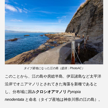
シコロサンゴ
シトウズクラゲ
シマハギ
シャコガイ
シュレーゲルアオガエル
シラウオ
シロウオ
シログチ
シロザケ
シロワニ
ジンベエザメ
スクミリンゴガイ
スズキ
スッポン
タイプ産地になった江の島（提供：PhotoAC）
スナモグリ
スベスベマンジュウガニ
このことから、江の島や房総半島、伊豆諸島など太平洋
スルメイカ
ズワイガニ
セイウチ
沿岸でオニアマノリとされてきた海藻を新種であると
し、分布域に因み
クロシオアマノリ
Pyropia
センニンガジ
ソウギョ
ソウダガツオ
neodentata
と命名（タイプ産地は神奈川県の江の島）。
ソトオリイワシ
ソラスズメダイ