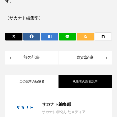
す。
トラフザメ
トラフシャコ
トンボ
ドキュメンタリー
ドジョウ
ドスイカ
（サカナト編集部）
ドチザメ
ナマズ
ナンヨウブダイ
ナンヨウマンタ
ニギス
ニシキアナゴ
ニシキフウライウオ
ニシシマドジョウ
前の記事
次の記事
ニジハギ
ニジマス
ニセゴイシウツボ
ニフレル
ニホンカワウソ
ニホンザリガニ
この記事の執筆者
執筆者の新着記事
ニホンナマズ
ニュウドウカジカ
会場は“船でしかいけない磯場”？ 伊豆・
2026.08.08
サカナト編集部
ヌノサラシ
ヌマガエル
ヌマムツ
サカナに特化したメディア
大学生が「好き」という熱量だけで作っ
2026.08.08
雲見の秘境「キガシタ」で海遊び体験型
ネコギギ
ネコザメ
ノコギリダイ