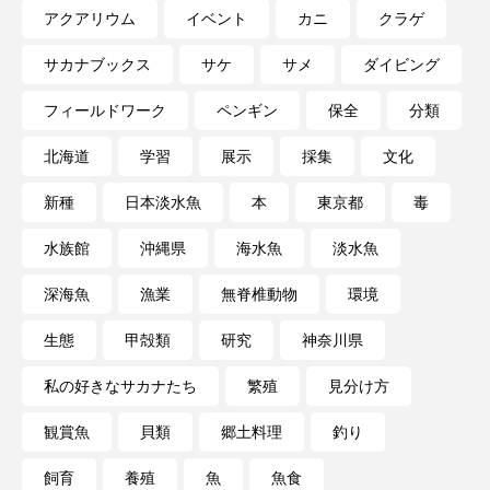
私の好きなサカナたち
稚魚
絶滅危惧種
アクアリウム
イベント
カニ
クラゲ
サカナブックス
サケ
サメ
ダイビング
絶滅種
繁殖
繫殖
美ら海水族館
フィールドワーク
ペンギン
保全
分類
美容
群馬県
耳石
脊索動物
北海道
学習
展示
採集
文化
自然
自然保護
自由研究
新種
日本淡水魚
本
東京都
毒
葛西臨海公園
葛西臨海水族園
藻場
水族館
沖縄県
海水魚
淡水魚
藻類
見分け方
観察
調査
深海魚
漁業
無脊椎動物
環境
調理
論文
貝
賀露かにっこ館
生態
甲殻類
研究
神奈川県
資源
赤潮
足摺海洋館SATOUMI
私の好きなサカナたち
繁殖
見分け方
観賞魚
貝類
郷土料理
釣り
軟体動物
軟骨魚類
近畿大学
進化
飼育
養殖
魚
魚食
郷土料理
酒
釣り
鑑賞魚