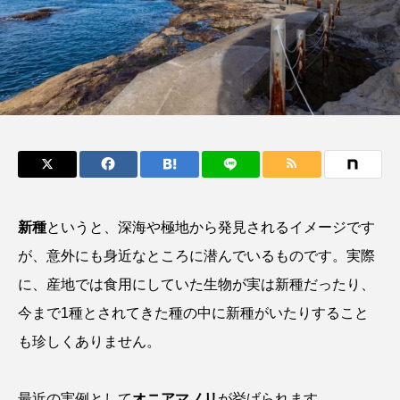
鰭”が特徴的な魚を実
く製＞を作ってみた
際に食べてみた
夏休みの自由研究にい
ト
椎名まさ
みのり
かが？
と
2026.06.02
2026.08.05
キーワードから探す
おばま水族館
かんぱち
わたしと水族館
アイゴ
アイナメ
アオウオ
アオザメ
新種
というと、深海や極地から発見されるイメージです
が、意外にも身近なところに潜んでいるものです。実際
アオリイカ
アカアジ
アカカサゴ
に、産地では食用にしていた生物が実は新種だったり、
アカクラゲ
アカザ
アカハタ
今まで1種とされてきた種の中に新種がいたりすること
も珍しくありません。
アカムツ
アカメ
アクアリウム
アサヒガニ
アザアシ
アシカ
アジ
最近の実例として
オニアマノリ
が挙げられます。