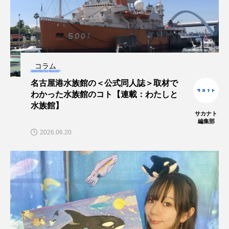
保全
健康
八景島シーパラダイス
共生
分析
分類
刺胞動物
剥製
動物園
化石
北の大地の水族館
コラム
名古屋港水族館の＜公式同人誌＞取材で
北極
医療
南極大陸
同定
わかった水族館のコト【連載：わたしと
水族館】
名古屋港水族館
哺乳類
商品
サカナト
編集部
2026.06.20
四万十川
四万十川学遊館あきついお
四国
四国水族館
図鑑
固有亜種
固有種
在来生物
地域名
城崎マリンワールド
夏
外来生物
外来種
外来魚