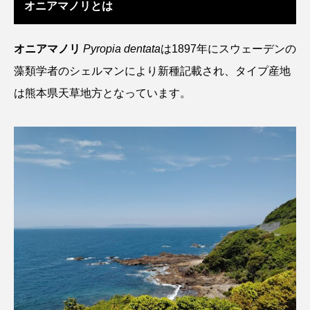
オニアマノリとは
ウマヅラハギ
ウミウシ
エイ
エゾアイナメ
エッセイ
オオカミウオ
オニアマノリ
Pyropia dentata
は1897年にスウェーデンの
藻類学者のシェルマンにより新種記載され、タイプ産地
オオグソクムシ
オオサンショウウオ
は熊本県天草地方となっています。
オショロコマ
オスカー
オタリア
オットセイ
オニヒトデ
オワンクラゲ
オーストラリア
カイエビ
カイギュウ
カイロウドウケツ
カイワリ
カエルアンコウ
カガミガイ
カキ
カクレクマノミ
カゴカマス
カジカ
カタボシイワシ
カツオ
カニ