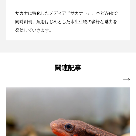
サカナに特化したメディア『サカナト』。本とWebで
ノロゲンゲ
ハス
ハゼ
ハタタテダイ
自由研究にもぴったり！ 学研が＜カブト
2026.08.08
た水族館 オープンの経緯と運営の裏側
同時創刊。魚をはじめとした水生生物の多様な魅力を
イベント開催【静岡県松崎町】
ハタハタ
ハダカゾウクラゲ
ハナゴンドウ
発信していきます。
ガニの飼育キット＞を発売 子どもたち
＜連載：わたしと水族館＞
ハナシャコ
ハナダイ
ハナビラウオ
ハナミノカサゴ
ハブクラゲ
ハリヨ
と1年かけて共同開発
関連記事
バイオロギング
バショウカジキ

バンドウイルカ
ヒゲソリダイ
ヒゲダイ
ヒドラ
ヒメマス
ヒラマサ
ヒラメ
ビワマス
ピラルクー
フィールド
フエダイ
フエフキダイ
フグ
フナ