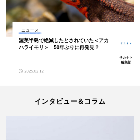
ブックレビュー
ブリ
ブルーカーボン
プライドフィッシュ
プランクトン
ニュース
ヘラヤガラ
ベタ
ベニザケ
ベラ
渥美半島で絶滅したとされていた＜アカ
ハライモリ＞ 50年ぶりに再発見？
ホウネンエビ
ホウボウ
ホタテ
サカナト
編集部
ホタルイカ
ホッキガイ
ホッケ
2025.02.12
ホテイウオ
ホネガイ
ホホジロザメ
ホヤ
ホンモロコ
ポットベリーシーホース
インタビュー＆コラム
マアジ
マイクロプラスチック
マグロ
マス
マダイ
マダコ
マダラ