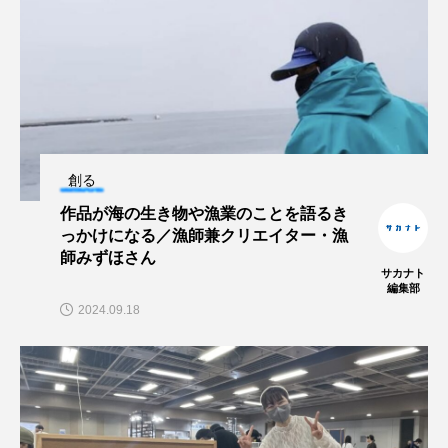
マテガイ
ミカヅキノエボシ
ミナミギンガメアジ
ミナミヌマエビ
ミナミハタンポ
ミナミメダカ
ミンククジラ
ムチカラマツ
ムツ
創る
メカジキ
メガロドン
メギス
作品が海の生き物や漁業のことを語るき
っかけになる／漁師兼クリエイター・漁
メコン川
メゴチ
メジナ
メヌケ
師みずほさん
サカナト
編集部
メバル
メンダコ
モクズガニ
モツゴ
2024.09.18
モノノケトンガリサカタザメ
モリアオガエル
モンツキハギ
ヤコウガイ
ヤゴ
ヤッコ
ヤドカリ
ヤマトシマドジョウ