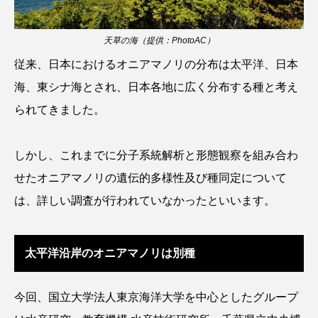
カブトエビ
カブトクラゲ
カミクラゲ
天草の海（提供：PhotoAC）
従来、日本におけるオニアマノリの分布は太平洋、日本
カレイ
カワウソ
カワハギ
海、東シナ海とされ、日本各地に広く分布する種と考え
カワバタモロコ
カワムツ
ガラ・ルファ
られてきました。
キジハタ
キス
キチヌ
キヌバリ
しかし、これまでに分子系統解析と形態観察を組み合わ
キビナゴ
キュウリエソ
キンメダイ
せたオニアマノリの遺伝的多様性及び種同定について
は、詳しい調査が行われていなかったといいます。
ギギ
ギンザケ
ギンザメ
クエ
クサガメ
クジラ
クニマス
クマノミ
太平洋沿岸のオニアマノリは別種
クモギンポ
クラゲ
クルマエビ
今回、国立大学法人東京海洋大学を中心としたグループ
クロスジギンポ
クロソイ
クロダイ