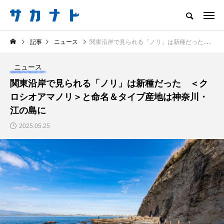
サカナをもっと好きになる
記事
ニュース
関東沿岸で見られる「ノリ」は新種だった ＜クロシオアマノリ＞と命名＆タイプ産地は神奈川・江の島に
知る
食べる
楽しむ
創る
ニュース
注目記事
関東沿岸で見られる「ノリ」は新種だった ＜ク
サカナを知ろう
ロシオアマノリ＞と命名＆タイプ産地は神奈川・
食べる
創る
江の島に
2025.05.25
＜ツバメウオ＞は意外
意外と簡単！ 100均で
と美味しい！ “でかい
買った道具で＜魚のは