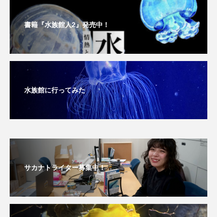
未利用魚
未来館
東京湾
栄養
書籍『水族館人2』発売中！
桂浜水族館
梅雨
棘皮動物
横浜開運水族館
正月
歴史
水族館に行ってみた
死滅回遊魚
水
水族館
水族館人
水槽
水生昆虫
水生生物
汽水域
河川
沼津港深海水族館
法律
海
海きらら
海水魚
海洋
海洋環境
サカナトライター募集中！
海獣
海綿動物
海藻
海遊館
海鳥
液浸標本
淀川
淡水魚