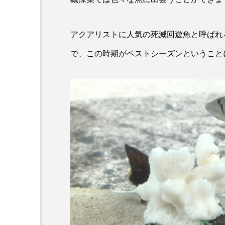
カワムツ
ガラ・ルファ
アクアリストに人気の
死滅回遊魚
と呼ばれ
キンメダイ
ギギ
で、この時期がベストシーズンということ
クモギンポ
クラゲ
クロマグロ
グッピー
コイ
コウテイペンギン
コチ
コトクラゲ
コモレビクラゲ
コモンイ
ゴールデンジェリーフィッシュ
サクラダンゴウオ
サクラ