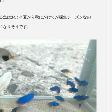
キジハタ
キス
キチヌ
キヌバリ
キビ
る魚はおよそ夏から秋にかけてが採集シーズンなの
ギンザケ
ギンザメ
クエ
クサガメ
クジラ
になりそうです。
クルマエビ
クロスジギンポ
クロソイ
クロダイ
グラミー
グルクン
ケブカガニ
ケラ
ケ
コオイムシ
コガタペンギン
コガネスズメダイ
コノシロ
コバンザメ
コブシメ
コブダイ
コ
トギンポ
ゴトウタゴガエル
ゴマフアザラシ
ゴリ
サカナアパートメント
サカナブックス
サクラアジ
マス
サケ
サザエ
サツオミシマ
サバ