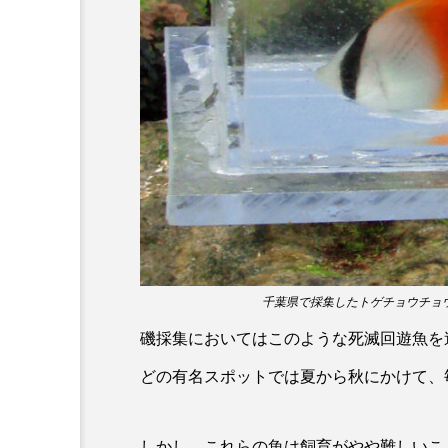
ホタルイカ
ホッキガイ
ポットベリーシーホース
マダラ
マテガイ
ミナミメダカ
ミンククジ
メゴチ
メジナ
メ
モノノケトンガリサカタザメ
千葉県で採集したトゲチョウチョ
ヤドカリ
ヤマトシマドジ
磯採集においてはこのような死滅回遊魚を
ユウレイクラゲ
ユカタハ
どの有名スポットでは夏から秋にかけて、
ラムサール条約
リュウセ
しかし、これらの魚は飼育がやや難しいこ