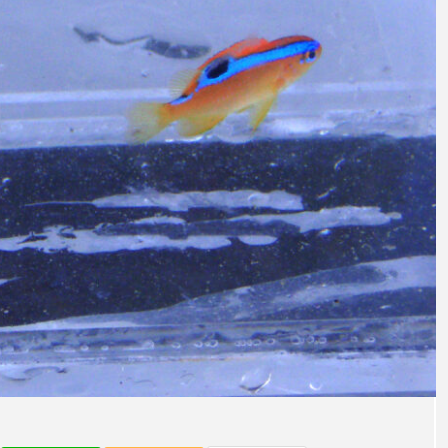
意外と簡単！ 100均で
河川・
買った道具で＜魚のは
点に立
く製＞を作ってみた
ーザ
椎名まさと
みのり
夏休みの自由研究にい
なんで
2026.06.02
かが？
食者”
2026
キーワードから探す
アイゴ
アイナメ
アオウオ
アオザメ