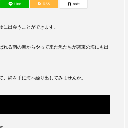
アカザ
アカハタ
アカムツ
アカメ
ア
Line
RSS
note
アジ
アッキガイ
アナゴ
アブラツノザメ
ア
物に出会うことができます。
アミメハギ
アメリカザリガニ
アユ
アリアケギバチ
カナゴ
イクラ
イッカク
イトウ
イトヒキア
ばれる南の海からやって来た魚たちが関東の海にも出
イリエワニ
イワナ
インドネシア
ウツボ
ウ
エイ
エゾアイナメ
オオカミウオ
オオグソク
て、網を手に海へ繰り出してみませんか。
ョロコマ
オスカー
オタリア
オットセイ
オ
カイギュウ
カイロウドウケツ
カイワリ
カ
カクレクマノミ
カゴカマス
カジカ
カタボシイワシ
カミクラゲ
カレイ
カワウソ
カワハギ
す。