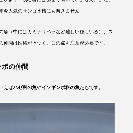
田海中水族館
世界遺産
両生類
交雑
企画
昨今人気のサンゴ水槽にも向きません。
シーパラダイス
共生
分析
分類
刺胞動物
の魚（中にはカミナリベラなど難しい種もいる）、ス
北極
医療
南極大陸
同定
名古屋港水
の仲間は性格がきつく、この点も注意が必要です。
あきついお
四国
四国水族館
図鑑
固有亜種
ド
夏
外来生物
外来種
外来魚
大分
ンポの仲間
ウス
宮古島
寄生
寄生虫
対馬
寿司
いえば
ハゼ科の魚
や
イソギンポ科の魚
たちです。
しものせき水族館・海響館
干支
干潟
幻魚
水族館
形態
微生物
採集
撮影
擬態
潟市
旅行
日本固有種
旬
書籍
未利用