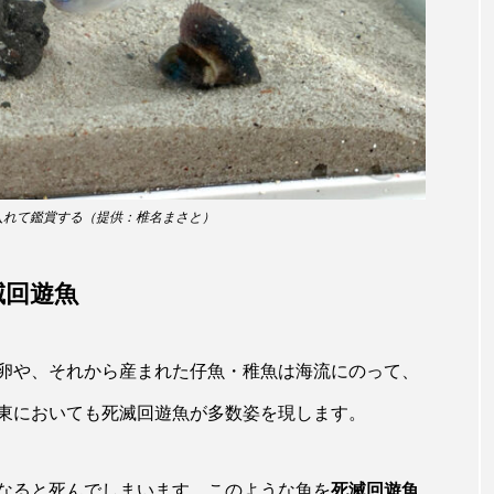
サヨリ
サルシアクラゲ
サルパ
サワガニ
ザトウクジラ
シクリッド
シコロサンゴ
シトウズク
アオガエル
シラウオ
シロウオ
シログチ
シ
ゴガイ
スズキ
スッポン
スナモグリ
スベス
入れて鑑賞する（提供：椎名まさと）
セイウチ
センニンガジ
ソウギョ
ソウダガツ
チ
タイドプール
タカエビ
タカラガイ
タガ
滅回遊魚
タチウオ
タナゴ
タラバガニ
ダイオウイカ
卵や、それから産まれた仔魚・稚魚は海流にのって、
チゴガニ
チヌ
チョウクラゲ
チョウザメ
東においても死滅回遊魚が多数姿を現します。
イ
テナガエビ
デンキウナギ
トゲウオ
トド
なると死んでしまいます。このような魚を
死滅回遊魚