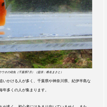
ホッケ
ホテイウオ
ホネガイ
ホホジロザメ
マアジ
マイクロプラスチック
マグロ
マス
ミカヅキノエボシ
ミナミギンガメアジ
ミナミヌマエビ
ラ
ムチカラマツ
ムツ
メカジキ
メガロドン
ヌケ
メバル
メンダコ
モクズガニ
モツゴ
モリアオガエル
モンツキハギ
ヤコウガイ
ヤ
ウウオの幼魚（千葉県7月）（提供：椎名まさと）
ョウ
ヤマトヌマエビ
ヤマメ
ヤミヨキセワタ
追いかける人が多く、千葉県や神奈川県、紀伊半島な
タ
ユメタチモドキ
ヨウラククラゲ
ヨコエビ
毎年多くの人が集まります。
イクラゲ
レシピ
ロックシュリンプ
ワカサギ
とが多く、初心者にはあまり向いていません。また、