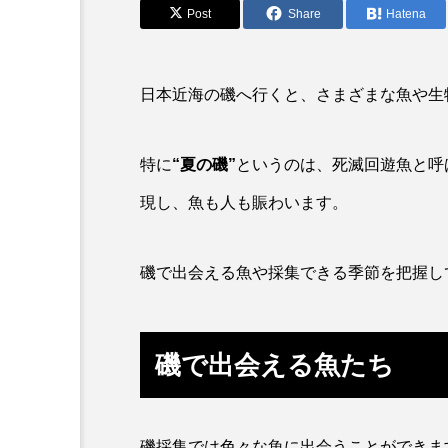
アカカサゴ
アカクラゲ
Post
Share
Hatena
アザアシ
アシカ
日本近海の磯へ行くと、さまざまな魚や生
アマゴ
アマダイ
アンコウ
イカ
イ
特に
“夏の磯”
というのは、
死滅回遊魚
と呼
イモリ
イラスト
現し、魚も人も賑わいます。
ウマヅラハギ
ウミウシ
磯で出会える魚や採集できる季節を把握し
オオサンショウウオ
オシ
オーストラリア
カイエビ
磯で出会える魚たち
カガミガイ
カキ
カブトエビ
カブトクラゲ
磯採集では色々な魚に出会うことができま