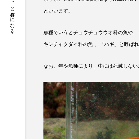
サカナをもっと好きになる
トラフグ
トラフザメ
といいます。
ドチザメ
ナマズ
ニシシマドジョウ
ニジハ
魚種でいうとチョウチョウウオ科の魚や、
キンチャクダイ科の魚 、「ハギ」と呼ば
ニホンザリガニ
ニホンナ
ネコザメ
ノコギリダイ
なお、年や魚種により、中には死滅しない
ハダカゾウクラゲ
ハナゴ
ハブクラゲ
ハリヨ
ヒドラ
ヒメマス
フエフキダイ
フグ
プランクトン
ヘラヤガラ