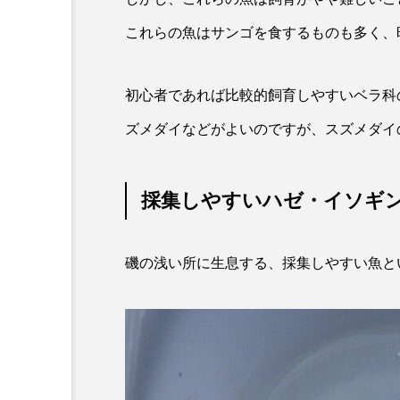
ワニ
ワレカラ
下
これらの魚はサンゴを食するものも多く、
保全
健康
八景島
初心者であれば比較的飼育しやすいベラ科
化石
北の大地の水族館
ズメダイなどがよいのですが、スズメダイ
四万十川
四万十川学遊館
地域名
城崎マリンワール
採集しやすいハゼ・イソギ
奈良県
宍道湖自然館ゴビ
磯の浅い所に生息する、採集しやすい魚と
岩手県
市場
市立
幼魚水族館
広島もとまち
料理
新海生物
新