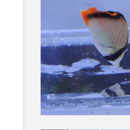
素を含む夏ら
＜ツバメウオ＞は意外
？ 四国水族
と美味しい！ “でかい
展「潜入！海
鰭”が特徴的な魚を実際
サカナト編
物研究所」開
に食べてみた
集部
2026.08.05
川県宇多津
6
かんぱち
わたしと水族館