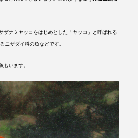
トラフシャコ
トンボ
ドキュメンタリー
ドジョ
ナンヨウブダイ
ナンヨウマンタ
ニギス
ニシキアナ
ギ
ニジマス
ニセゴイシウツボ
ニフレル
ニ
サザナミヤッコをはじめとした「ヤッコ」と呼ばれる
れるニザダイ科の魚などです。
マズ
ニュウドウカジカ
ヌノサラシ
ヌマガエル
ノロゲンゲ
ハス
ハゼ
ハタタテダイ
魚もいます。
ンドウ
ハナシャコ
ハナダイ
ハナビラウオ
バイオロギング
バショウカジキ
バンドウイルカ
ヒラマサ
ヒラメ
ビワマス
ピラルクー
フィ
フナ
ブックレビュー
ブリ
ブルーカーボン
ベタ
ベニザケ
ベラ
ホウネンエビ