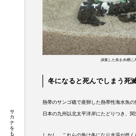
サブカルチャー
サメ
サンマ
サーモン
シャコガイ
シュレーゲル
ジンベエザメ
スクミリン
採集した魚を水槽に
スルメイカ
ズワイガニ
ソラスズメダイ
タイコウ
冬になると死んでしまう死
タコクラゲ
タコブネ
熱帯のサンゴ礁で産卵した熱帯性海水魚の
ダイサギ
ダンゴウオ
日本の九州以北太平洋岸にたどりつき、関
チンアナゴ
ツキヒハナダ
しかし、これらの魚は冬になり水温が低く