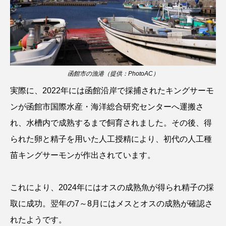
ゴトウタゴガエル
ゴマフアザラシ
ゴリ
ゴンズイ
ゴールデンジェリーフィッシュ
サカナアパートメント
サカナブックス
函館市の漁港（提供：PhotoAC）
サクラアジ
サクラエビ
サクラダンゴウオ
実際に、2022年には函館沿岸で採捕されたキングサーモ
サクラマス
サケ
サザエ
ンが函館市国際水産・海洋総合研究センターへ運搬さ
れ、水槽内で成熟するまで飼育されました。その後、得
サツオミシマ
サバ
サビウツボ
られた卵と精子を用いた人工授精により、初代の人工種
サブカルチャー
サメ
サヨリ
苗キングサーモンが作出されています。
サルシアクラゲ
サルパ
サワガニ
これにより、2024年にはオスの成熟魚が得られ精子の採
サンゴ
サンショウウオ
サンマ
取に成功。翌年の7～8月にはメスとオスの成熟が確認さ
れたようです。
サーモン
ザトウクジラ
シクリッド