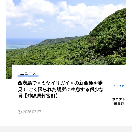
ノロゲンゲ
ハス
ハゼ
ハタタテダイ
ハタハタ
ハダカゾウクラゲ
ハナゴンドウ
ハナシャコ
ハナダイ
ハナビラウオ
ハナミノカサゴ
ハブクラゲ
ハリヨ
バイオロギング
バショウカジキ
ニュース
西表島で＜ミヤイリガイ＞の新亜種を発
バンドウイルカ
ヒゲソリダイ
ヒゲダイ
見！ ごく限られた場所に生息する稀少な
貝【沖縄県竹富町】
ヒドラ
ヒメマス
ヒラマサ
ヒラメ
サカナト
編集部
2026.03.27
ビワマス
ピラルクー
フィールド
フエダイ
フエフキダイ
フグ
フナ