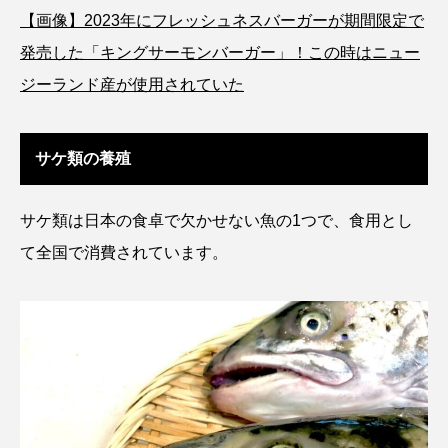
【画像】2023年にフレッシュネスバーガーが期間限定で
アッキガイ
アナゴ
アブラツノザメ
発売した「キングサーモンバーガー」！この時はニュー
アブラボテ
アマガエル
アマゴ
ジーランド産が使用されていた
アマダイ
アミメハギ
アメリカザリガニ
サケ類の養殖
アユ
アリアケギバチ
アリゲーターガー
サケ類は日本の食卓で欠かせない魚の1つで、食用とし
アンコウ
イカ
イカナゴ
イクラ
て全国で消費されています。
イッカク
イトウ
イトヒキアジ
イトヨリダイ
イモリ
イラスト
イリエワニ
イワナ
インドネシア
ウツボ
ウナギ
ウバザメ