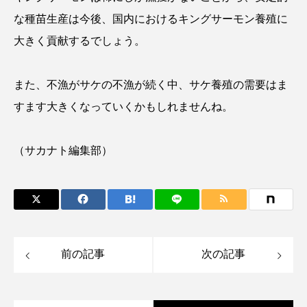
な種苗生産は今後、国内におけるキングサーモン養殖に
タイコウチ
タイドプール
タカエビ
大きく貢献するでしょう。
タカラガイ
タガメ
タコ
タコクラゲ
また、不漁がサケの不漁が続く中、サケ養殖の需要はま
タコブネ
タチウオ
タナゴ
すます大きくなっていくかもしれませんね。
タラバガニ
ダイオウイカ
ダイオウカサゴ
（サカナト編集部）
ダイサギ
ダンゴウオ
チゴガニ
チヌ
チョウクラゲ
チョウザメ
チリメンモンスター
チンアナゴ
ツキヒハナダイ
テナガエビ
デンキウナギ
前の記事
次の記事
トゲウオ
トド
トラウツボ
トラフグ