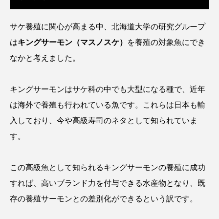
カブトエビ
カブトクラゲ
カミクラゲ
サケ養殖に関心が高まる中、北海道大学の研究グループ
は
キングサーモン（マスノスケ）
を養殖の対象魚にでき
カレイ
カワウソ
カワハギ
なかと考えました。
カワバタモロコ
カワムツ
ガラ・ルファ
キングサーモンはサケ科の中でも大型になる種で、近年
キジハタ
キス
キチヌ
キヌバリ
は海外で養殖も行われている魚です。これらは日本も輸
キビナゴ
キュウリエソ
キンメダイ
入しており、今や高級寿司のネタとして知られていま
す。
ギギ
ギンザケ
ギンザメ
クエ
クサガメ
クジラ
クニマス
クマノミ
この高級魚として知られるキングサーモンの養殖に成功
すれば、高いブランド力を付与できる水産物となり、既
クモギンポ
クラゲ
クルマエビ
存の養殖サーモンとの差別化ができるという訳です。
クロスジギンポ
クロソイ
クロダイ