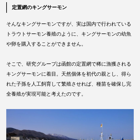
定置網のキングサーモン
クロツラヘラサギ
クロマグロ
グッピー
そんなキングサーモンですが、実は国内で行われている
グラミー
グルクン
ケブカガニ
ケラ
トラウトサーモン養殖のように、キングサーモンの幼魚
ケープペンギン
ゲンゴロウ
コイ
や卵を購入することができません。
コウテイペンギン
コオイムシ
そこで、研究グループは函館の定置網で稀に漁獲される
コガタペンギン
コガネスズメダイ
キングサーモンに着目。天然個体を初代の親とし、得ら
れた子孫を人工飼育して繁殖させれば、種苗を確保し完
コクチバス
コクレン
コチ
全養殖が実現可能と考えたのです。
コトクラゲ
コノシロ
コバンザメ
コブシメ
コブダイ
コメツキガニ
コモレビクラゲ
コモンイトギンポ