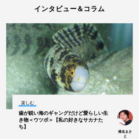
インタビュー＆コラム
ブックレビュー
ブリ
ブルーカーボン
プライドフィッシュ
プランクトン
ヘラヤガラ
ベタ
ベニザケ
ベラ
ホウネンエビ
ホウボウ
ホタテ
ホタルイカ
ホッキガイ
ホッケ
ホテイウオ
ホネガイ
ホホジロザメ
ホヤ
ホンモロコ
ポットベリーシーホース
楽しむ
歯が鋭い海のギャングだけど愛らしい生
マアジ
マイクロプラスチック
マグロ
き物＜ウツボ＞【私の好きなサカナた
ち】
マス
マダイ
マダコ
マダラ
椎名まさ
と