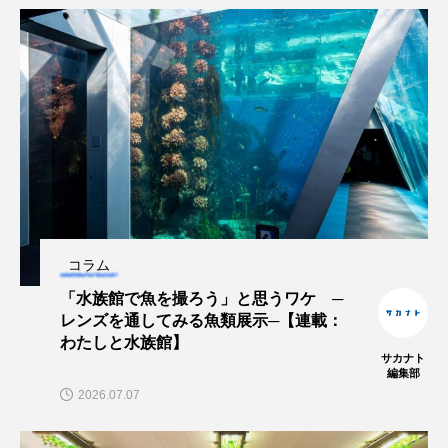
ヤマトヌマエビ
ヤマメ
ヤミヨキセワタ
ユウゼン
ユウレイクラゲ
ユカタハタ
ユメタチモドキ
ヨウラククラゲ
ヨコエビ
ヨツメウオ
ラブカ
ラムサール条約
リュウセイクラゲ
レシピ
コラム
ロックシュリンプ
ワカサギ
ワカメ
「水族館で魚を撮ろう」と思うワケ ─
レンズを通してみる魚類展示─【連載：
ワタカ
ワニ
ワレカラ
わたしと水族館】
サカナト
編集部
下田海中水族館
世界遺産
両生類
2026.07.07
交雑
企画
伝承
伝統料理