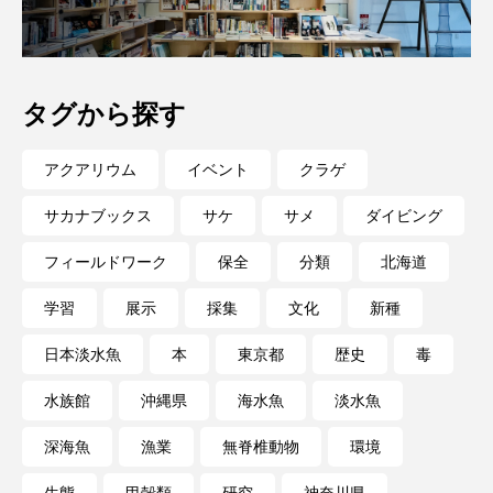
深海
深海生物
深海魚
渋川マリン水族館
渓流
湖
湿地
タグから探す
漁業
漁港
漫画
灯台
アクアリウム
イベント
クラゲ
無脊椎動物
熱帯魚
牡蠣
特徴
サカナブックス
サケ
サメ
ダイビング
琵琶湖博物館
環境
環境保全
フィールドワーク
保全
分類
北海道
生きた化石
生態
生態系
生物多様性
学習
展示
採集
文化
新種
産卵
田んぼ
甲殻類
発酵食品
日本淡水魚
本
東京都
歴史
毒
水族館
沖縄県
海水魚
淡水魚
白身魚
相模川
磯
磯焼け
深海魚
漁業
無脊椎動物
環境
磯遊び
神戸須磨シーワールド
生態
甲殻類
研究
神奈川県