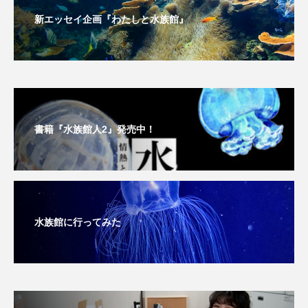
大分県
天然記念物
奈良県
新エッセイ企画『わたしと水族館』
宍道湖自然館ゴビウス
宮古島
寄生
寄生虫
対馬
寿司
小樽
屈斜路湖
岩手県
市場
書籍『水族館人2』発売中！
市立しものせき水族館・海響館
干支
干潟
幻魚
幼体
幼生
幼魚
幼魚水族館
広島もとまち水族館
形態
水族館に行ってみた
微生物
採集
撮影
擬態
文化
文学
料理
新海生物
新潟市
旅行
日本固有種
旬
書籍