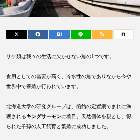
鰭”が特徴的な魚を実
く製＞を作ってみた
際に食べてみた
夏休みの自由研究にい
ト
椎名まさ
みのり
かが？
と
2026.06.02
2026.08.05
キーワードから探す
サケ類は我々の生活に欠かせない魚の1つです。
かんぱち
わたしと水族館
アイゴ
アイナメ
アオウオ
アオザメ
食用としての需要が高く、冷水性の魚でありながら今や
世界中で養殖が行われています。
アオリイカ
アカアジ
アカカサゴ
アカクラゲ
アカザ
アカハタ
北海道大学の研究グループは、函館の定置網でまれに漁
獲される
キングサーモン
に着目。天然個体を親とし、得
アカムツ
アカメ
アクアリウム
られた子孫の人工飼育と繁殖に成功しました。
アサヒガニ
アザアシ
アシカ
アジ