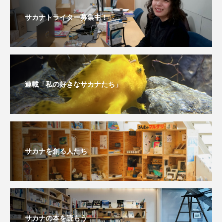
サカナトライター募集中！
未利用魚
未来館
東京湾
栄養
桂浜水族館
梅雨
棘皮動物
横浜開運水族館
正月
歴史
連載「私の好きなサカナたち」
死滅回遊魚
水
水族館
水族館人
水槽
水生昆虫
水生生物
汽水域
河川
沼津港深海水族館
法律
海
サカナを創る人たち
海きらら
海水魚
海洋
海洋環境
海獣
海綿動物
海藻
海遊館
海鳥
液浸標本
淀川
淡水魚
サカナの本を読もう