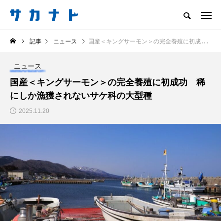
サカナをもっと好きになる
記事
ニュース
国産＜キングサーモン＞の完全養殖に初成功 稀にしか漁獲されないサケ科の大型種
知る
食べる
楽しむ
創る
ニュース
注目記事
国産＜キングサーモン＞の完全養殖に初成功 稀
サカナを知ろう
にしか漁獲されないサケ科の大型種
食べる
創る
2025.11.20
＜ツバメウオ＞は意外
意外と簡単！ 100均で
と美味しい！ “でかい
買った道具で＜魚のは