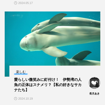
2024.05.17
マテガイ
ミカヅキノエボシ
ミナミギンガメアジ
ミナミヌマエビ
ミナミハタンポ
ミナミメダカ
ミンククジラ
ムチカラマツ
ムツ
メカジキ
メガロドン
メギス
メコン川
メゴチ
メジナ
メヌケ
メバル
メンダコ
モクズガニ
モツゴ
楽しむ
愛らしい微笑みに釘付け！ 伊勢湾の人
モノノケトンガリサカタザメ
モリアオガエル
魚の正体はスナメリ？【私の好きなサカ
ナたち】
モンツキハギ
ヤコウガイ
ヤゴ
長月あき
2024.10.19
ヤッコ
ヤドカリ
ヤマトシマドジョウ