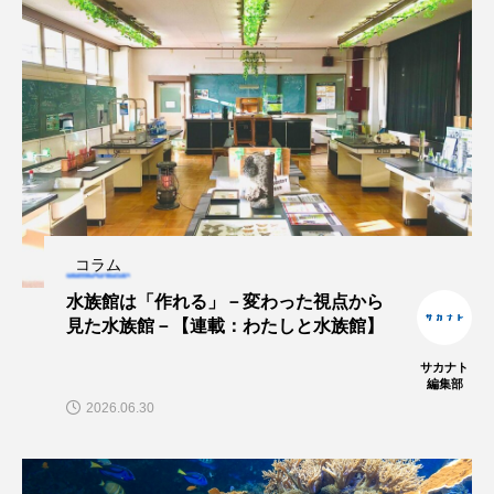
保全
健康
八景島シーパラダイス
共生
分析
分類
刺胞動物
剥製
動物園
化石
北の大地の水族館
北極
医療
南極大陸
同定
名古屋港水族館
哺乳類
商品
コラム
四万十川
四万十川学遊館あきついお
四国
水族館は「作れる」－変わった視点から
見た水族館－【連載：わたしと水族館】
四国水族館
図鑑
固有亜種
固有種
サカナト
編集部
在来生物
地域名
城崎マリンワールド
2026.06.30
夏
外来生物
外来種
外来魚