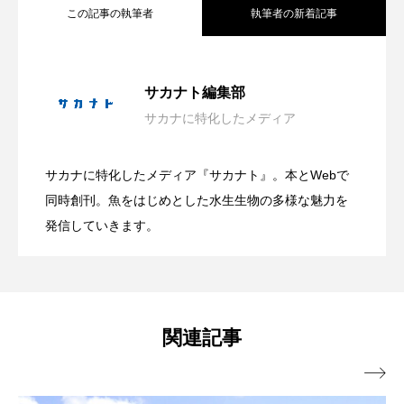
トラフザメ
トラフシャコ
トンボ
この記事の執筆者
執筆者の新着記事
ドキュメンタリー
ドジョウ
ドスイカ
ホラー要素を含む夏らしい展示？ 四国
2026.08.06
サカナト編集部
ドチザメ
ナマズ
ナンヨウブダイ
サカナに特化したメディア
沖縄県恩納村で＜繁殖イソギンチャク＞
2026.08.05
水族館で企画展「潜入！海の有毒生物研
ナンヨウマンタ
ニギス
ニシキアナゴ
サカナに特化したメディア『サカナト』。本とWebで
ニシキフウライウオ
ニシシマドジョウ
親子で海の生き物を学ぶ！ 鴨川シーワー
2026.08.05
の定着を確認！ ＜瀬良垣島・クマノミ育
同時創刊。魚をはじめとした水生生物の多様な魅力を
究所」開催中【香川県宇多津町】
発信していきます。
ニジハギ
ニジマス
ニセゴイシウツボ
ルドで「親子サマースクール」初開催
成プロジェクト＞前進
ニフレル
ニホンカワウソ
ニホンザリガニ
ニホンナマズ
ニュウドウカジカ
【千葉県鴨川市】
関連記事
ヌノサラシ
ヌマガエル
ヌマムツ

ネコギギ
ネコザメ
ノコギリダイ