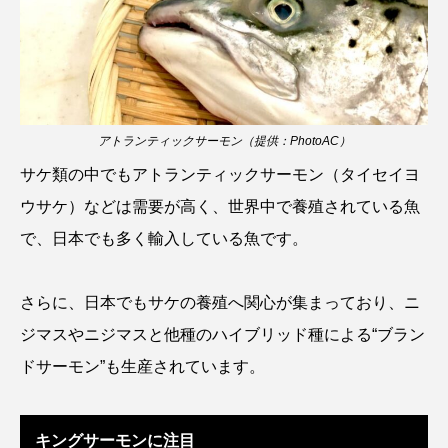
ウマヅラハギ
ウミウシ
エイ
エゾアイナメ
オオカミウオ
オオグソクムシ
オオサンショウウオ
アトランティックサーモン（提供：PhotoAC）
オショロコマ
オスカー
オタリア
サケ類の中でもアトランティックサーモン（タイセイヨ
ウサケ）などは需要が高く、世界中で養殖されている魚
オットセイ
オニヒトデ
オワンクラゲ
で、日本でも多く輸入している魚です。
オーストラリア
カイエビ
カイギュウ
さらに、日本でもサケの養殖へ関心が集まっており、ニ
カイロウドウケツ
カイワリ
ジマスやニジマスと他種のハイブリッド種による“ブラン
カエルアンコウ
カガミガイ
カキ
ドサーモン”も生産されています。
カクレクマノミ
カゴカマス
カジカ
キングサーモンに注目
カタボシイワシ
カツオ
カニ