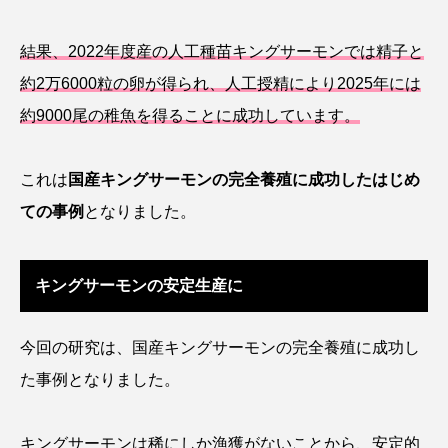
シコロサンゴ
シトウズクラゲ
シマハギ
結果、2022年度産の人工種苗キングサーモンでは精子と
約2万6000粒の卵が得られ、人工授精により2025年には
シャコガイ
シュレーゲルアオガエル
約9000尾の稚魚を得ることに成功しています。
シラウオ
シロウオ
シログチ
これは
国産キングサーモンの完全養殖に成功したはじめ
シロザケ
シロワニ
ジンベエザメ
ての事例
となりました。
スクミリンゴガイ
スズキ
スッポン
キングサーモンの安定生産に
スナモグリ
スベスベマンジュウガニ
スルメイカ
ズワイガニ
セイウチ
今回の研究は、国産キングサーモンの完全養殖に成功し
た事例となりました。
センニンガジ
ソウギョ
ソウダガツオ
ソトオリイワシ
ソラスズメダイ
キングサーモンは稀にしか漁獲がないことから、安定的