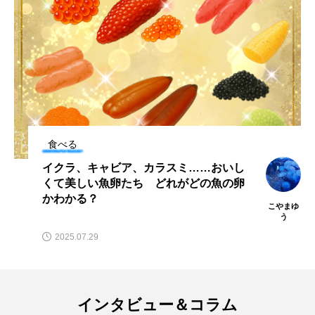
マテガイ
ミカヅキノエボシ
ミナミギンガメアジ
ミナミヌマエビ
ミナミハタンポ
ミナミメダカ
ミンククジラ
ムチカラマツ
ムツ
食べる
メカジキ
メガロドン
メギス
イクラ、キャビア、カラスミ……おいし
メコン川
メゴチ
メジナ
メヌケ
くて美しい魚卵たち どれがどの魚の卵
かわかる？
こやまゆ
メバル
メンダコ
モクズガニ
モツゴ
う
2025.07.29
モノノケトンガリサカタザメ
モリアオガエル
モンツキハギ
ヤコウガイ
ヤゴ
インタビュー＆コラム
ヤッコ
ヤドカリ
ヤマトシマドジョウ