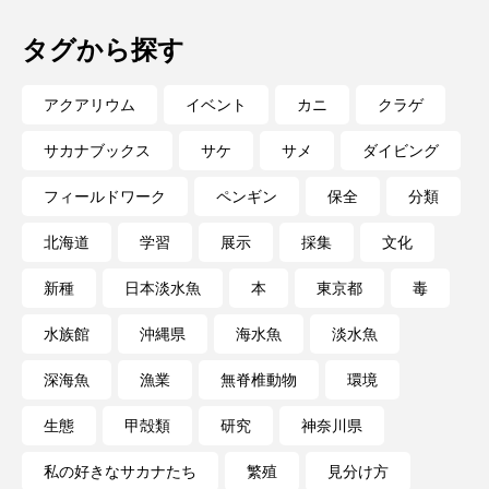
タグから探す
長崎ペンギン水族館
開発
雑貨
雷魚
青森県
頭足類
食中毒
食文化
アクアリウム
イベント
カニ
クラゲ
サカナブックス
サケ
サメ
ダイビング
飼育
骨
高知県
魚介類
魚卵
フィールドワーク
ペンギン
保全
分類
魚食
鯛の鯛
鯨類
鰭脚類
北海道
学習
展示
採集
文化
鳥羽水族館
鴨川シーワールド
新種
日本淡水魚
本
東京都
毒
水族館
沖縄県
海水魚
淡水魚
深海魚
漁業
無脊椎動物
環境
生態
甲殻類
研究
神奈川県
私の好きなサカナたち
繁殖
見分け方