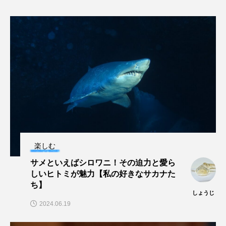
ヤマトヌマエビ
ヤマメ
ヤミヨキセワタ
ユウゼン
ユウレイクラゲ
ユカタハタ
ユメタチモドキ
ヨウラククラゲ
ヨコエビ
ヨツメウオ
ラブカ
ラムサール条約
リュウセイクラゲ
レシピ
ロックシュリンプ
ワカサギ
ワカメ
楽しむ
サメといえばシロワニ！その迫力と愛ら
ワタカ
ワニ
ワレカラ
しいヒトミが魅力【私の好きなサカナた
ち】
下田海中水族館
世界遺産
両生類
しょうじ
2024.06.19
交雑
企画
伝承
伝統料理