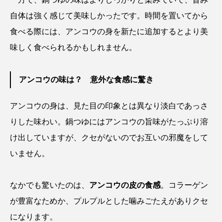
自体は強く感じて美味しかったです。時間を置いてから
シコロサンゴ
シトウズクラゲ
シマハギ
食べる際には、アンコウの身を新たに追加するとより美
シャコガイ
シュレーゲルアオガエル
味しく食べられるかもしれません。
シラウオ
シロウオ
シログチ
アンコウの味は？ 意外な食感に驚き
シロザケ
シロワニ
ジンベエザメ
アンコウの身は、見た目の印象とは異なり淡白であっさ
スクミリンゴガイ
スズキ
スッポン
りした味わい。鍋つゆにはアンコウの旨味がたっぷり溶
け出していますが、クセがないのでお互いの邪魔をして
スナモグリ
スベスベマンジュウガニ
いません。
スルメイカ
ズワイガニ
セイウチ
なかでも驚いたのは、
アンコウの皮の食感
。コラーゲン
センニンガジ
ソウギョ
ソウダガツオ
が豊富なためか、プルプルとした噛みごたえがありクセ
ソトオリイワシ
ソラスズメダイ
になります。