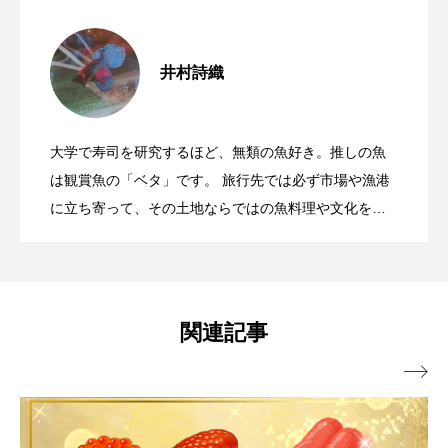
ブックレビュー
ブリ
ブルーカーボン
＜イエアメガエル＞の飼育で悩んだエサ
2026.03.31
井村詩織
プライドフィッシュ
プランクトン
初めての＜イエアメガエル＞飼育！ 揃え
2026.03.08
問題 生餌から人工餌はどうやって移行
ヘラヤガラ
ベタ
ベニザケ
ベラ
大学で寿司を研究するほど、無類の魚好き。推しの魚
ホウネンエビ
ホウボウ
ホタテ
富山県内14酒蔵が開発＜寿司ネタに合う
2026.03.03
るもの＆特に気をつけたい注意ポイント3
は観賞魚の「ベタ」です。 旅行先では必ず市場や漁港
する？
に立ち寄って、その土地ならではの魚料理や文化を楽
ホタルイカ
ホッキガイ
ホッケ
しみます。 元新聞記者・現在Webライターとしての経
日本酒＞？ “富山ノ酒と寿司”を味わって
点
験を活かし、魚や郷土料理の魅力を伝えられる記事を
ホテイウオ
ホネガイ
ホホジロザメ
書きたいです。
ホヤ
ホンモロコ
ポットベリーシーホース
みた
関連記事
マアジ
マイクロプラスチック
マグロ

マス
マダイ
マダコ
マダラ