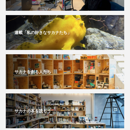
私の好きなサカナたち
稚魚
絶滅危惧種
絶滅種
繁殖
繫殖
美ら海水族館
美容
群馬県
耳石
脊索動物
連載「私の好きなサカナたち」
自然
自然保護
自由研究
葛西臨海公園
葛西臨海水族園
藻場
サカナを創る人たち
藻類
見分け方
観察
調査
調理
論文
貝
賀露かにっこ館
資源
赤潮
足摺海洋館SATOUMI
サカナの本を読もう
軟体動物
軟骨魚類
近畿大学
進化
郷土料理
酒
釣り
鑑賞魚