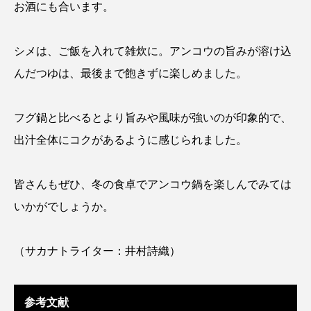
お酒にも合います。
トラフザメ
トラフシャコ
トンボ
ドキュメンタリー
ドジョウ
ドスイカ
シメは、ご飯を入れて雑炊に。アンコウの旨みが溶け込
んだつゆは、最後まで飽きずに楽しめました。
ドチザメ
ナマズ
ナンヨウブダイ
ナンヨウマンタ
ニギス
ニシキアナゴ
フグ鍋と比べるとより旨みや風味が強いのが印象的で、
出汁全体にコクがあるように感じられました。
ニシキフウライウオ
ニシシマドジョウ
ニジハギ
ニジマス
ニセゴイシウツボ
皆さんもぜひ、冬の食卓でアンコウ鍋を楽しんでみては
いかがでしょうか。
ニフレル
ニホンカワウソ
ニホンザリガニ
ニホンナマズ
ニュウドウカジカ
（サカナトライター：井村詩織）
ヌノサラシ
ヌマガエル
ヌマムツ
参考文献
ネコギギ
ネコザメ
ノコギリダイ