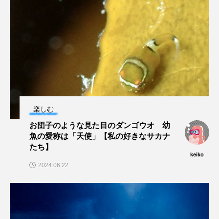
大分県
天然記念物
奈良県
宍道湖自然館ゴビウス
宮古島
寄生
寄生虫
対馬
寿司
小樽
屈斜路湖
岩手県
市場
市立しものせき水族館・海響館
干支
干潟
楽しむ
幻魚
幼体
幼生
幼魚
お団子のような見た目のダンゴウオ 幼
魚の愛称は「天使」【私の好きなサカナ
たち】
幼魚水族館
広島もとまち水族館
形態
keiko
2024.06.22
微生物
採集
撮影
擬態
文化
文学
料理
新海生物
新潟市
旅行
日本固有種
旬
書籍