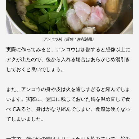
ゴトウタゴガエル
ゴマフアザラシ
ゴリ
ゴンズイ
ゴールデンジェリーフィッシュ
サカナアパートメント
サカナブックス
アンコウ鍋（提供：井村詩織）
サクラアジ
サクラエビ
サクラダンゴウオ
実際に作ってみると、アンコウは加熱すると想像以上に
アクが出たので、後から入れる場合はあらかじめ湯引き
サクラマス
サケ
サザエ
しておくと良いでしょう。
サツオミシマ
サバ
サビウツボ
また、アンコウの身や皮は火を通しすぎると縮んでしま
サブカルチャー
サメ
サヨリ
います。実際に、翌日に残しておいた鍋を温め直して食
サルシアクラゲ
サルパ
サワガニ
べてみると、身はかなり縮んでしまい、食感は硬くなっ
てしまいました。
サンゴ
サンショウウオ
サンマ
サーモン
ザトウクジラ
シクリッド
一方で、鍋つゆの味はよりしっかりと染みていて、旨み