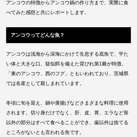
アンコウの特徴からアンコウ鍋の作り方まで、実際に食
アッキガイ
アナゴ
アブラツノザメ
べてみた感想と共にレポートします。
アブラボテ
アマガエル
アマゴ
アンコウってどんな魚？
アマダイ
アミメハギ
アメリカザリガニ
アユ
アリアケギバチ
アリゲーターガー
アンコウは浅海から深海にかけて生息する底魚で、平た
い体と大きな口、疑似餌を備えた背びれ第1棘が特徴。
アンコウ
イカ
イカナゴ
イクラ
「東のアンコウ、西のフグ」ともいわれており、茨城県
イッカク
イトウ
イトヒキアジ
では名産として親しまれています。
イトヨリダイ
イモリ
イラスト
冬頃に旬を迎え、鍋や唐揚げなどさまざまな料理に使用
イリエワニ
イワナ
インドネシア
されます。切り身だけでなく、肝、皮、胃、エラなど骨
以外の部分はすべて食べることができ、歯以外は捨てる
ウツボ
ウナギ
ウバザメ
ところがないとも言われる魚です。