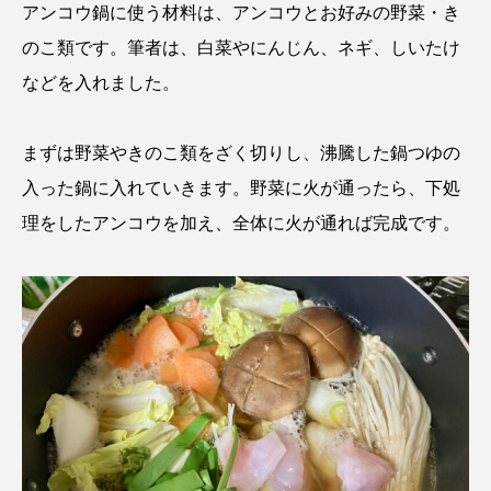
アンコウ鍋に使う材料は、アンコウとお好みの野菜・き
クロツラヘラサギ
クロマグロ
グッピー
のこ類です。筆者は、白菜やにんじん、ネギ、しいたけ
などを入れました。
グラミー
グルクン
ケブカガニ
ケラ
ケープペンギン
ゲンゴロウ
コイ
まずは野菜やきのこ類をざく切りし、沸騰した鍋つゆの
入った鍋に入れていきます。野菜に火が通ったら、下処
コウテイペンギン
コオイムシ
理をしたアンコウを加え、全体に火が通れば完成です。
コガタペンギン
コガネスズメダイ
コクチバス
コクレン
コチ
コトクラゲ
コノシロ
コバンザメ
コブシメ
コブダイ
コメツキガニ
コモレビクラゲ
コモンイトギンポ