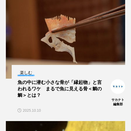
保全
健康
八景島シーパラダイス
共生
分析
分類
刺胞動物
剥製
動物園
化石
北の大地の水族館
北極
医療
南極大陸
同定
名古屋港水族館
哺乳類
商品
楽しむ
四万十川
四万十川学遊館あきついお
四国
魚の中に潜む小さな骨が「縁起物」と言
われるワケ まるで魚に見える骨＜鯛の
四国水族館
図鑑
固有亜種
固有種
鯛＞とは？
サカナト
編集部
在来生物
地域名
城崎マリンワールド
2025.10.10
夏
外来生物
外来種
外来魚