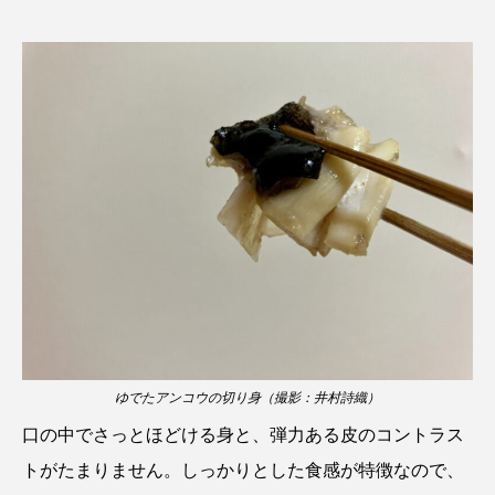
タイコウチ
タイドプール
タカエビ
タカラガイ
タガメ
タコ
タコクラゲ
タコブネ
タチウオ
タナゴ
タラバガニ
ダイオウイカ
ダイオウカサゴ
ダイサギ
ダンゴウオ
チゴガニ
チヌ
チョウクラゲ
チョウザメ
チリメンモンスター
チンアナゴ
ゆでたアンコウの切り身（撮影：井村詩織）
ツキヒハナダイ
テナガエビ
デンキウナギ
口の中でさっとほどける身と、弾力ある皮のコントラス
トゲウオ
トド
トラウツボ
トラフグ
トがたまりません。しっかりとした食感が特徴なので、