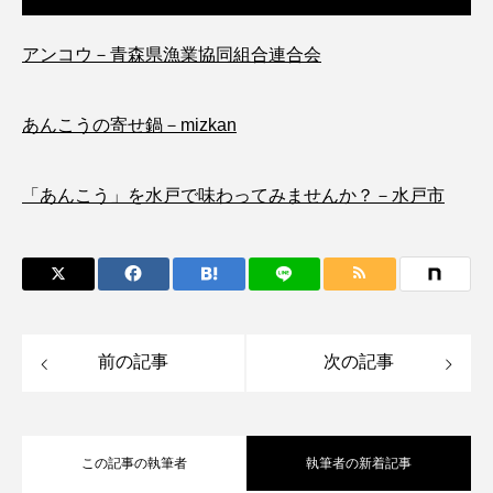
ノロゲンゲ
ハス
ハゼ
ハタタテダイ
アンコウ－青森県漁業協同組合連合会
ハタハタ
ハダカゾウクラゲ
ハナゴンドウ
あんこうの寄せ鍋－mizkan
ハナシャコ
ハナダイ
ハナビラウオ
「あんこう」を水戸で味わってみませんか？－水戸市
ハナミノカサゴ
ハブクラゲ
ハリヨ
バイオロギング
バショウカジキ
バンドウイルカ
ヒゲソリダイ
ヒゲダイ
前の記事
次の記事
ヒドラ
ヒメマス
ヒラマサ
ヒラメ
ビワマス
ピラルクー
フィールド
この記事の執筆者
執筆者の新着記事
フエダイ
フエフキダイ
フグ
フナ