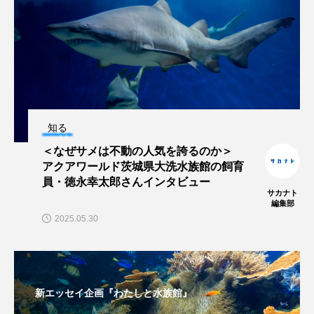
未利用魚
未来館
東京湾
栄養
桂浜水族館
梅雨
棘皮動物
横浜開運水族館
正月
歴史
知る
死滅回遊魚
水
水族館
水族館人
＜なぜサメは不動の人気を誇るのか＞
アクアワールド茨城県大洗水族館の飼育
水槽
水生昆虫
水生生物
汽水域
員・徳永幸太郎さんインタビュー
サカナト
河川
沼津港深海水族館
法律
海
編集部
2025.05.30
海きらら
海水魚
海洋
海洋環境
海獣
海綿動物
海藻
海遊館
新エッセイ企画『わたしと水族館』
海鳥
液浸標本
淀川
淡水魚