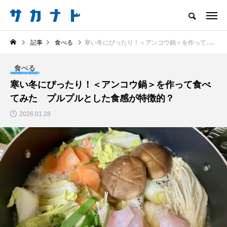
サカナをもっと好きになる
記事
食べる
寒い冬にぴったり！＜アンコウ鍋＞を作って食べてみた プルプルとした食感が特徴的？
知る
食べる
楽しむ
創る
食べる
注目記事
寒い冬にぴったり！＜アンコウ鍋＞を作って食べ
サカナを知ろう
てみた プルプルとした食感が特徴的？
食べる
創る
2026.01.28
＜ツバメウオ＞は意外
意外と簡単！ 100均で
と美味しい！ “でかい
買った道具で＜魚のは