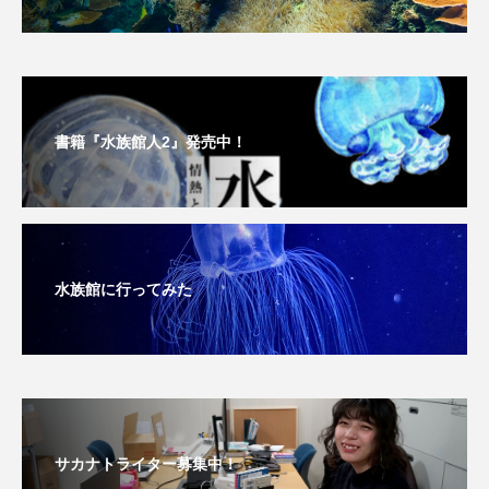
深海
深海生物
深海魚
渋川マリン水族館
渓流
湖
湿地
漁業
漁港
漫画
灯台
書籍『水族館人2』発売中！
無脊椎動物
熱帯魚
牡蠣
特徴
琵琶湖博物館
環境
環境保全
水族館に行ってみた
生きた化石
生態
生態系
生物多様性
産卵
田んぼ
甲殻類
発酵食品
白身魚
相模川
磯
磯焼け
磯遊び
神戸須磨シーワールド
サカナトライター募集中！