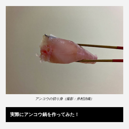
カブトエビ
カブトクラゲ
カミクラゲ
カレイ
カワウソ
カワハギ
カワバタモロコ
カワムツ
ガラ・ルファ
キジハタ
キス
キチヌ
キヌバリ
キビナゴ
キュウリエソ
キンメダイ
ギギ
ギンザケ
ギンザメ
クエ
クサガメ
クジラ
クニマス
クマノミ
アンコウの切り身（撮影：井村詩織）
クモギンポ
クラゲ
クルマエビ
実際にアンコウ鍋を作ってみた！
クロスジギンポ
クロソイ
クロダイ