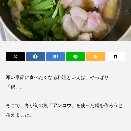
鰭”が特徴的な魚を実
く製＞を作ってみた
際に食べてみた
夏休みの自由研究にい
ト
椎名まさ
みのり
かが？
と
2026.06.02
2026.08.05
キーワードから探す
おばま水族館
かんぱち
わたしと水族館
アイゴ
アイナメ
アオウオ
アオザメ
寒い季節に食べたくなる料理といえば、やっぱり
アオリイカ
アカアジ
アカカサゴ
「鍋」。
アカクラゲ
アカザ
アカハタ
そこで、冬が旬の魚「
アンコウ
」を使った鍋を作ろうと
アカムツ
アカメ
アクアリウム
考えました。
アサヒガニ
アザアシ
アシカ
アジ