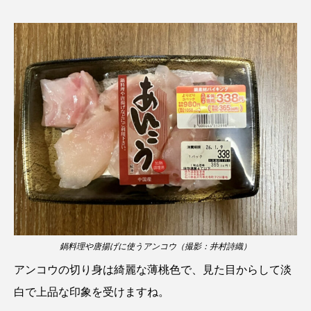
ウマヅラハギ
ウミウシ
エイ
エゾアイナメ
エッセイ
オオカミウオ
オオグソクムシ
オオサンショウウオ
オショロコマ
オスカー
オタリア
オットセイ
オニヒトデ
オワンクラゲ
オーストラリア
カイエビ
カイギュウ
カイロウドウケツ
カイワリ
カエルアンコウ
カガミガイ
カキ
鍋料理や唐揚げに使うアンコウ（撮影：井村詩織）
アンコウの切り身は綺麗な薄桃色で、見た目からして淡
カクレクマノミ
カゴカマス
カジカ
白で上品な印象を受けますね。
カタボシイワシ
カツオ
カニ