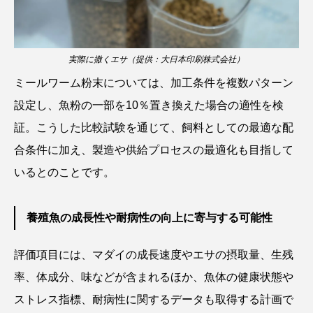
シコロサンゴ
シトウズクラゲ
シマハギ
実際に撒くエサ（提供：大日本印刷株式会社）
シャコガイ
シュレーゲルアオガエル
ミールワーム粉末については、加工条件を複数パターン
シラウオ
シロウオ
シログチ
設定し、魚粉の一部を10％置き換えた場合の適性を検
証。こうした比較試験を通じて、飼料としての最適な配
シロザケ
シロワニ
ジンベエザメ
合条件に加え、製造や供給プロセスの最適化も目指して
スクミリンゴガイ
スズキ
スッポン
いるとのことです。
スナモグリ
スベスベマンジュウガニ
養殖魚の成長性や耐病性の向上に寄与する可能性
スルメイカ
ズワイガニ
セイウチ
評価項目には、マダイの成長速度やエサの摂取量、生残
センニンガジ
ソウギョ
ソウダガツオ
率、体成分、味などが含まれるほか、魚体の健康状態や
ストレス指標、耐病性に関するデータも取得する計画で
ソトオリイワシ
ソラスズメダイ