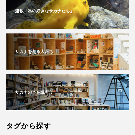
私の好きなサカナたち
稚魚
絶滅危惧種
連載「私の好きなサカナたち」
絶滅種
繁殖
繫殖
美ら海水族館
美容
群馬県
耳石
脊索動物
自然
自然保護
自由研究
サカナを創る人たち
葛西臨海公園
葛西臨海水族園
藻場
藻類
見分け方
観察
調査
調理
論文
貝
賀露かにっこ館
サカナの本を読もう
資源
赤潮
足摺海洋館SATOUMI
軟体動物
軟骨魚類
近畿大学
進化
タグから探す
郷土料理
酒
釣り
鑑賞魚