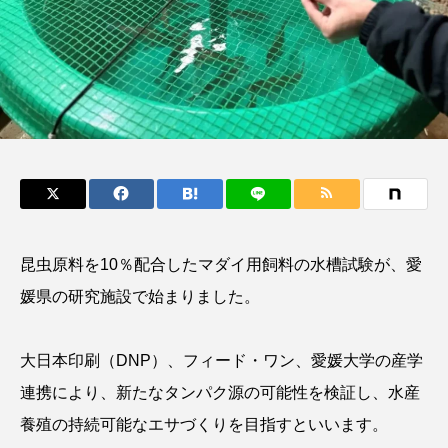
鰭”が特徴的な魚を実
もつ不思議な力──祖
際に食べてみた
父と子の魚拓からその
ト
椎名まさ
清水む
意味を問いなおす
と
み
2026.08.05
2026.08.09
キーワードから探す
おばま水族館
かんぱち
わたしと水族館
アイゴ
アイナメ
アオウオ
アオザメ
昆虫原料を10％配合したマダイ用飼料の水槽試験が、愛
アオリイカ
アカアジ
アカカサゴ
媛県の研究施設で始まりました。
アカクラゲ
アカザ
アカハタ
大日本印刷（DNP）、フィード・ワン、愛媛大学の産学
アカムツ
アカメ
アクアリウム
連携により、新たなタンパク源の可能性を検証し、水産
養殖の持続可能なエサづくりを目指すといいます。
アサヒガニ
アザアシ
アシカ
アジ