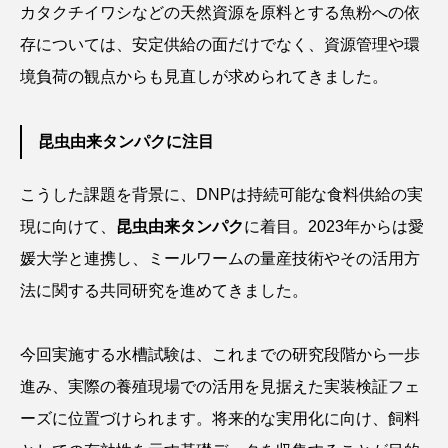
カタクチイワシなどの天然資源を原料とする魚粉への依
クロツラヘラサギ
クロマグロ
グッピー
存については、安定供給の面だけでなく、資源管理や環
境負荷の観点からも見直しが求められてきました。
グラミー
グルクン
ケブカガニ
ケラ
ケープペンギン
ゲンゴロウ
コイ
昆虫由来タンパクに注目
コウテイペンギン
コオイムシ
こうした課題を背景に、DNPは持続可能な食料供給の実
コガタペンギン
コガネスズメダイ
現に向けて、
昆虫由来タンパク
に着目。2023年からは愛
媛大学と連携し、ミールワームの量産技術やその活用方
コクチバス
コクレン
コチ
法に関する共同研究を進めてきました。
コトクラゲ
コノシロ
コバンザメ
今回実施する水槽試験は、これまでの研究段階から一歩
コブシメ
コブダイ
コメツキガニ
進み、実際の養殖現場での活用を見据えた実装検証フェ
コモレビクラゲ
コモンイトギンポ
ーズに位置づけられます。将来的な実用化に向け、飼料