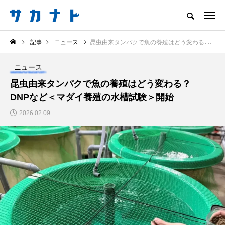
サカナをもっと好きになる
記事
ニュース
昆虫由来タンパクで魚の養殖はどう変わる？ DNPなど＜マダイ養殖の水槽試験＞開始
知る
食べる
楽しむ
創る
ニュース
注目記事
昆虫由来タンパクで魚の養殖はどう変わる？
サカナを知ろう
DNPなど＜マダイ養殖の水槽試験＞開始
食べる
創る
2026.02.09
＜ツバメウオ＞は意外
＜なぜ釣り人は魚拓を
と美味しい！ “でかい
とるのか？＞ 魚拓が