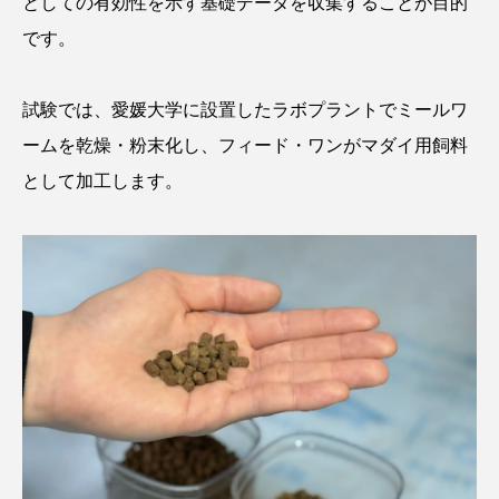
としての有効性を示す基礎データを収集することが目的
ゴトウタゴガエル
ゴマフアザラシ
ゴリ
です。
ゴンズイ
ゴールデンジェリーフィッシュ
​試験では、愛媛大学に設置したラボプラントでミールワ
サカナアパートメント
サカナブックス
ームを乾燥・粉末化し、フィード・ワンがマダイ用飼料
サクラアジ
サクラエビ
サクラダンゴウオ
として加工します。
サクラマス
サケ
サザエ
サツオミシマ
サバ
サビウツボ
サブカルチャー
サメ
サヨリ
サルシアクラゲ
サルパ
サワガニ
サンゴ
サンショウウオ
サンマ
サーモン
ザトウクジラ
シクリッド