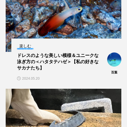
大分県
天然記念物
奈良県
宍道湖自然館ゴビウス
宮古島
寄生
寄生虫
対馬
寿司
小樽
屈斜路湖
岩手県
市場
楽しむ
ドレスのような美しい模様＆ユニークな
市立しものせき水族館・海響館
干支
干潟
泳ぎ方の＜ハタタテハゼ＞【私の好きな
サカナたち】
幻魚
幼体
幼生
幼魚
百葉
2024.05.20
幼魚水族館
広島もとまち水族館
形態
微生物
採集
撮影
擬態
文化
文学
料理
新海生物
新潟市
旅行
日本固有種
旬
書籍