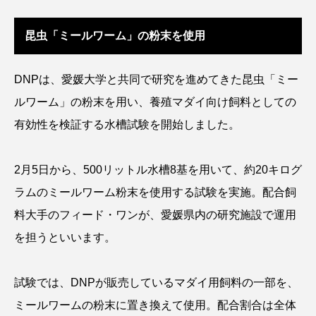
アッキガイ
アナゴ
アブラツノザメ
昆虫「ミールワーム」の粉末を使用
アブラボテ
アマガエル
アマゴ
DNPは、愛媛大学と共同で研究を進めてきた昆虫「ミー
アマダイ
アミメハギ
アメリカザリガニ
ルワーム」の粉末を用い、養殖マダイ向け飼料としての
アユ
アリアケギバチ
アリゲーターガー
有効性を検証する水槽試験を開始しました。
アンコウ
イカ
イカナゴ
イクラ
2月5日から、500リットル水槽8基を用いて、約20キログ
イッカク
イトウ
イトヒキアジ
ラムのミールワーム粉末を使用する試験を実施。配合飼
料大手のフィード・ワンが、愛媛県内の研究施設で運用
イトヨリダイ
イモリ
イラスト
を担うといいます。
イリエワニ
イワナ
インドネシア
試験では、DNPが販売しているマダイ用飼料の一部を、
ウツボ
ウナギ
ウバザメ
ミールワームの粉末に置き換えて使用。配合割合は全体