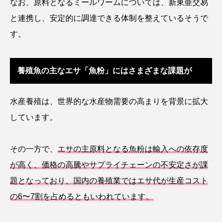
なお、原料となるミールワームについては、新東亜交易
と連携し、安定的に調達できる体制を整えているそうで
カブトエビ
カブトクラゲ
カミクラゲ
す。
カレイ
カワウソ
カワハギ
養殖魚の主なエサ「魚粉」にはさまざまな課題が
カワバタモロコ
カワムツ
ガラ・ルファ
キジハタ
キス
キチヌ
キヌバリ
水産養殖は、世界的な水産物需要の高まりを背景に拡大
しています。
キビナゴ
キュウリエソ
キンメダイ
ギギ
ギンザケ
ギンザメ
クエ
その一方で、
エサの主原料となる魚粉は輸入への依存度
が高く、価格の高騰やサプライチェーンの不安定さが課
クサガメ
クジラ
クニマス
クマノミ
題となっており、国内の養殖業ではエサ代が生産コスト
クモギンポ
クラゲ
クルマエビ
の6〜7割を占めるともいわれています。
クロスジギンポ
クロソイ
クロダイ