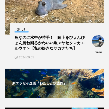
未利用魚
未来館
東京湾
栄養
桂浜水族館
梅雨
棘皮動物
楽しむ
横浜開運水族館
正月
歴史
魚なのに水中が苦手！ 陸上をぴょんぴ
ょん跳ね回るかわいい魚＜ヤセタマカエ
死滅回遊魚
水
水族館
水族館人
ルウオ＞【私の好きなサカナたち】
mami
2024.09.05
水槽
水生昆虫
水生生物
汽水域
河川
沼津港深海水族館
法律
海
海きらら
海水魚
海洋
海洋環境
新エッセイ企画『わたしと水族館』
海獣
海綿動物
海藻
海遊館
海鳥
液浸標本
淀川
淡水魚