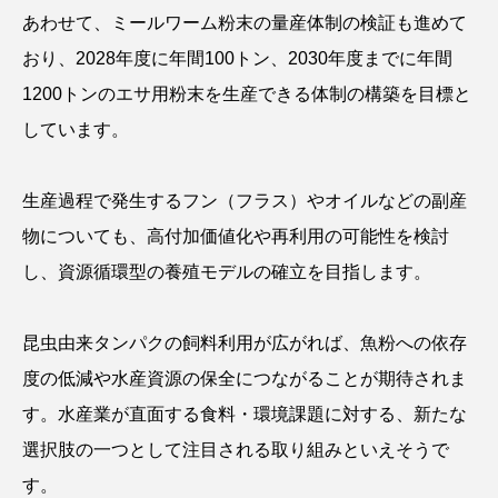
トラフザメ
トラフシャコ
トンボ
あわせて、ミールワーム粉末の量産体制の検証も進めて
おり、2028年度に年間100トン、2030年度までに年間
ドキュメンタリー
ドジョウ
ドスイカ
1200トンのエサ用粉末を生産できる体制の構築を目標と
ドチザメ
ナマズ
ナンヨウブダイ
しています。
ナンヨウマンタ
ニギス
ニシキアナゴ
生産過程で発生するフン（フラス）やオイルなどの副産
ニシキフウライウオ
ニシシマドジョウ
物についても、高付加価値化や再利用の可能性を検討
し、資源循環型の養殖モデルの確立を目指します。
ニジハギ
ニジマス
ニセゴイシウツボ
ニフレル
ニホンカワウソ
ニホンザリガニ
昆虫由来タンパクの飼料利用が広がれば、魚粉への依存
度の低減や水産資源の保全につながることが期待されま
ニホンナマズ
ニュウドウカジカ
す。水産業が直面する食料・環境課題に対する、新たな
ヌノサラシ
ヌマガエル
ヌマムツ
選択肢の一つとして注目される取り組みといえそうで
す。
ネコギギ
ネコザメ
ノコギリダイ