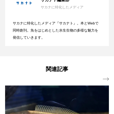
サカナに特化したメディア
ブックレビュー
ブリ
ブルーカーボン
日本近海の貝827種を収録した図鑑『新版
2026.08.09
グラム＞開始 生き物の健康管理を間近
プライドフィッシュ
プランクトン
サカナに特化したメディア『サカナト』。本とWebで
有毒だけど透明感のある美しい姿？ 鴨
2026.08.09
日本の貝』発売 生態写真と標本写真を
同時創刊。魚をはじめとした水生生物の多様な魅力を
で観察？【兵庫県神戸市】
ヘラヤガラ
ベタ
ベニザケ
ベラ
発信していきます。
ホウネンエビ
ホウボウ
ホタテ
川シーワールドが夏限定＜アンドンクラ
掲載
ホタルイカ
ホッキガイ
ホッケ
ゲ＞の展示開始【千葉県鴨川市】
関連記事
ホテイウオ
ホネガイ
ホホジロザメ

ホヤ
ホンモロコ
ポットベリーシーホース
マアジ
マイクロプラスチック
マグロ
マス
マダイ
マダコ
マダラ