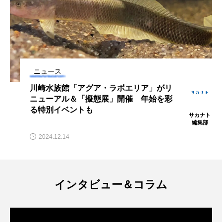
マテガイ
ミカヅキノエボシ
ミナミギンガメアジ
ミナミヌマエビ
ミナミハタンポ
ミナミメダカ
ニュース
ミンククジラ
ムチカラマツ
ムツ
神戸・アトアで＜クジラの島・座間味村
＞を体感？ アートと映像で届ける“ケラ
メカジキ
メガロドン
メギス
マブルー”の海【兵庫県神戸市】
サカナト
編集部
メコン川
メゴチ
メジナ
メヌケ
2026.06.04
メバル
メンダコ
モクズガニ
モツゴ
モノノケトンガリサカタザメ
モリアオガエル
インタビュー＆コラム
モンツキハギ
ヤコウガイ
ヤゴ
ヤッコ
ヤドカリ
ヤマトシマドジョウ