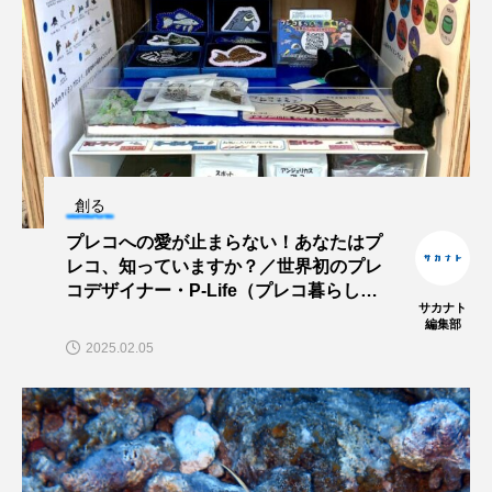
保全
健康
八景島シーパラダイス
共生
分析
分類
刺胞動物
剥製
動物園
化石
北の大地の水族館
北極
医療
南極大陸
同定
創る
プレコへの愛が止まらない！あなたはプ
名古屋港水族館
哺乳類
商品
レコ、知っていますか？／世界初のプレ
コデザイナー・P-Life（プレコ暮らし）
四万十川
四万十川学遊館あきついお
四国
サカナト
さん
編集部
2025.02.05
四国水族館
図鑑
固有亜種
固有種
在来生物
地域名
城崎マリンワールド
夏
外来生物
外来種
外来魚