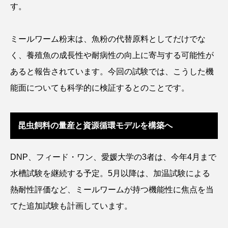
す。
タイコウチ
タイドプール
タカエビ
ミールワーム粉末は、魚粉の代替原料としてだけでな
タカラガイ
タガメ
タコ
タコクラゲ
く、養殖魚の成長性や耐病性の向上に寄与する可能性が
タコブネ
タチウオ
タナゴ
あると報告されています。今回の試験では、こうした機
能面についても科学的に検証するとのことです。
タラバガニ
ダイオウイカ
ダイオウカサゴ
ダイサギ
ダンゴウオ
チゴガニ
チヌ
昆虫飼料の量産と資源循環モデルを構築へ
チョウクラゲ
チョウザメ
DNP、フィード・ワン、愛媛大学の3者は、今年4月まで
チリメンモンスター
チンアナゴ
水槽試験を継続する予定。5月以降は、加温試験による
ツキヒハナダイ
テナガエビ
デンキウナギ
熱耐性評価など、ミールワームが持つ機能性に焦点を当
てた追加試験も計画しています。
トゲウオ
トド
トラウツボ
トラフグ