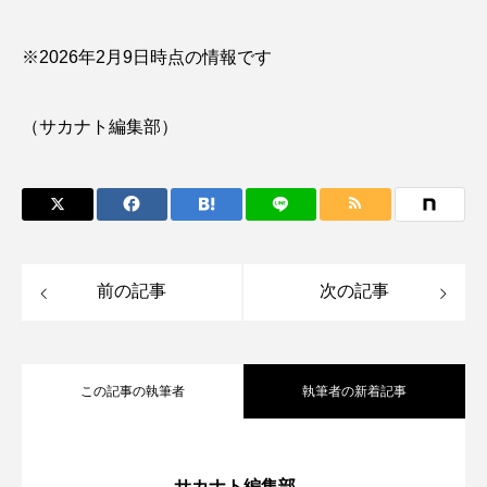
ノロゲンゲ
ハス
ハゼ
ハタタテダイ
※2026年​2月9日時点の情報です
ハタハタ
ハダカゾウクラゲ
ハナゴンドウ
（サカナト編集部）
ハナシャコ
ハナダイ
ハナビラウオ
ハナミノカサゴ
ハブクラゲ
ハリヨ
バイオロギング
バショウカジキ
前の記事
次の記事
バンドウイルカ
ヒゲソリダイ
ヒゲダイ
ヒドラ
ヒメマス
ヒラマサ
ヒラメ
この記事の執筆者
執筆者の新着記事
ビワマス
ピラルクー
フィールド
神戸須磨シーワールドが＜朝の観察プロ
2026.08.09
フエダイ
フエフキダイ
フグ
フナ
サカナト編集部