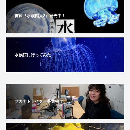
深海
深海生物
深海魚
書籍『水族館人2』発売中！
渋川マリン水族館
渓流
湖
湿地
漁業
漁港
漫画
灯台
無脊椎動物
熱帯魚
牡蠣
特徴
水族館に行ってみた
琵琶湖博物館
環境
環境保全
生きた化石
生態
生態系
生物多様性
産卵
田んぼ
甲殻類
発酵食品
サカナトライター募集中！
白身魚
相模川
磯
磯焼け
磯遊び
神戸須磨シーワールド