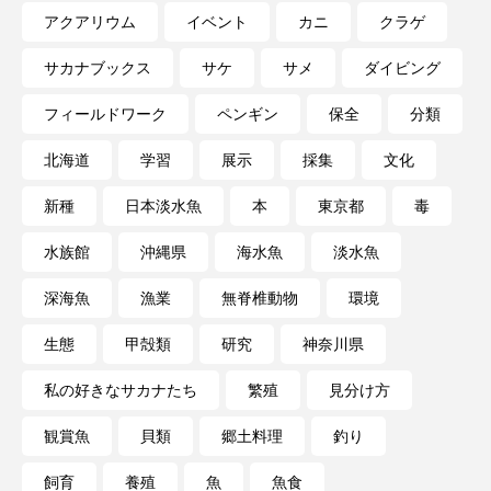
アクアリウム
イベント
カニ
クラゲ
長崎ペンギン水族館
開発
雑貨
雷魚
サカナブックス
サケ
サメ
ダイビング
青森県
頭足類
食中毒
食文化
フィールドワーク
ペンギン
保全
分類
飼育
骨
高知県
魚介類
魚卵
北海道
学習
展示
採集
文化
新種
日本淡水魚
本
東京都
毒
魚拓
魚食
鯛の鯛
鯨類
水族館
沖縄県
海水魚
淡水魚
鰭脚類
鳥羽水族館
鴨川シーワールド
深海魚
漁業
無脊椎動物
環境
生態
甲殻類
研究
神奈川県
私の好きなサカナたち
繁殖
見分け方
観賞魚
貝類
郷土料理
釣り
飼育
養殖
魚
魚食