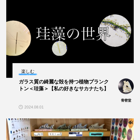
ヤマトヌマエビ
ヤマメ
ヤミヨキセワタ
ユウゼン
ユウレイクラゲ
ユカタハタ
ユメタチモドキ
ヨウラククラゲ
ヨコエビ
ヨツメウオ
ラブカ
ラムサール条約
楽しむ
リュウセイクラゲ
レシピ
ガラス質の綺麗な殻を持つ植物プランク
トン＜珪藻＞【私の好きなサカナたち】
ロックシュリンプ
ワカサギ
ワカメ
骨密堂
ワタカ
ワニ
ワレカラ
2024.08.01
下田海中水族館
世界遺産
両生類
交雑
企画
伝承
伝統料理