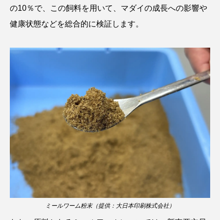
ウマヅラハギ
ウミウシ
エイ
の10％で、この飼料を用いて、マダイの成長への影響や
健康状態などを総合的に検証します。
エゾアイナメ
エッセイ
オオカミウオ
オオグソクムシ
オオサンショウウオ
オショロコマ
オスカー
オタリア
オットセイ
オニヒトデ
オワンクラゲ
オーストラリア
カイエビ
カイギュウ
カイロウドウケツ
カイワリ
カエルアンコウ
カガミガイ
カキ
カクレクマノミ
カゴカマス
カジカ
ミールワーム粉末（提供：大日本印刷株式会社）
カタボシイワシ
カツオ
カニ