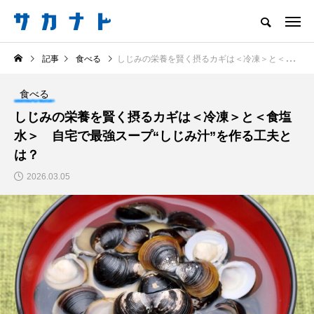
サカナをもっと好きになる
記事
食べる
しじみの栄養を賢く摂るカギは＜冷凍＞と＜食塩水＞ 自宅で最強スープ“しじみ汁”を作る工夫とは？
知る
食べる
楽しむ
創る
食べる
注目記事
しじみの栄養を賢く摂るカギは＜冷凍＞と＜食塩
サカナを知ろう
水＞ 自宅で最強スープ“しじみ汁”を作る工夫と
食べる
創る
は？
2026.03.05
＜ツバメウオ＞は意外
＜なぜ釣り人は魚拓を
と美味しい！ “でかい
とるのか？＞ 魚拓が