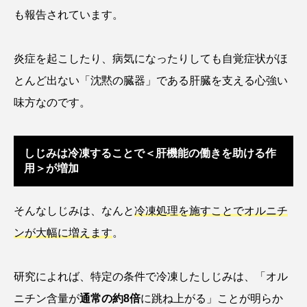
も報告されています。
クロツラヘラサギ
クロマグロ
グッピー
グラミー
グルクン
ケブカガニ
ケラ
炎症を起こしたり、病気になったりしても自覚症状がほ
とんど出ない「沈黙の臓器」である肝臓を支える心強い
ケープペンギン
ゲンゴロウ
コイ
味方なのです。
コウテイペンギン
コオイムシ
しじみは冷凍することで＜肝機能の働きを助ける作
コガタペンギン
コガネスズメダイ
用＞が増加
コクチバス
コクレン
コチ
そんなしじみは、なんと
冷凍処理を施すことでオルニチ
コトクラゲ
コノシロ
コバンザメ
ンが大幅に増えます
。
コブシメ
コブダイ
コメツキガニ
研究によれば、特定の条件で冷凍したしじみは、「オル
コモレビクラゲ
コモンイトギンポ
ニチン含量が
通常の約8倍
に跳ね上がる」ことが明らか