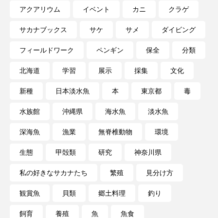
アクアリウム
イベント
カニ
クラゲ
サカナブックス
サケ
サメ
ダイビング
フィールドワーク
ペンギン
保全
分類
北海道
学習
展示
採集
文化
新種
日本淡水魚
本
東京都
毒
水族館
沖縄県
海水魚
淡水魚
深海魚
漁業
無脊椎動物
環境
生態
甲殻類
研究
神奈川県
私の好きなサカナたち
繁殖
見分け方
観賞魚
貝類
郷土料理
釣り
飼育
養殖
魚
魚食