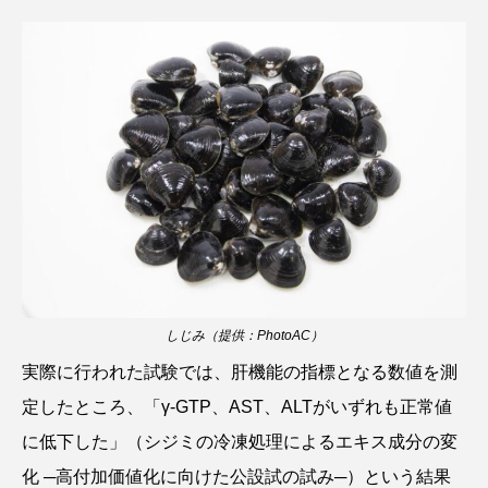
カブトエビ
カブトクラゲ
カミクラゲ
カレイ
カワウソ
カワハギ
カワバタモロコ
カワムツ
ガラ・ルファ
キジハタ
キス
キチヌ
キヌバリ
キビナゴ
キュウリエソ
キンメダイ
ギギ
ギンザケ
ギンザメ
クエ
しじみ（提供：PhotoAC）
クサガメ
クジラ
クニマス
クマノミ
実際に行われた試験では、肝機能の指標となる数値を測
定したところ、「γ-GTP、AST、ALTがいずれも正常値
クモギンポ
クラゲ
クルマエビ
に低下した」（シジミの冷凍処理によるエキス成分の変
クロスジギンポ
クロソイ
クロダイ
化 ─高付加価値化に向けた公設試の試み─）という結果