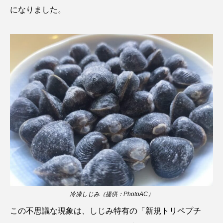
ゴトウタゴガエル
ゴマフアザラシ
ゴリ
になりました。
ゴンズイ
ゴールデンジェリーフィッシュ
サカナアパートメント
サカナブックス
サクラアジ
サクラエビ
サクラダンゴウオ
サクラマス
サケ
サザエ
サツオミシマ
サバ
サビウツボ
サブカルチャー
サメ
サヨリ
サルシアクラゲ
サルパ
サワガニ
冷凍しじみ（提供：PhotoAC）
サンゴ
サンショウウオ
サンマ
この不思議な現象は、しじみ特有の「新規トリペプチ
サーモン
ザトウクジラ
シクリッド