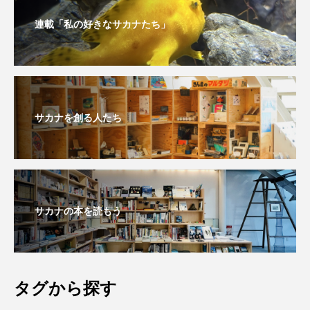
連載「私の好きなサカナたち」
長崎ペンギン水族館
開発
雑貨
雷魚
青森県
頭足類
食中毒
食文化
飼育
骨
高知県
魚介類
魚卵
サカナを創る人たち
魚拓
魚食
鯛の鯛
鯨類
鰭脚類
鳥羽水族館
鴨川シーワールド
サカナの本を読もう
タグから探す