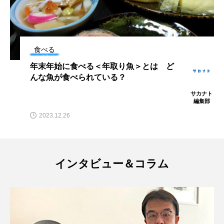
ヤマトヌマエビ
ヤマメ
ヤミヨキセワタ
ユウゼン
ユウレイクラゲ
ユカタハタ
食べる
“サステナブルシーフード”がテーマ「ブ
ユメタチモドキ
ヨウラククラゲ
ヨコエビ
ルーフェス2026」開催 トップシェフ29
人がコラボメニュー？【東京都渋谷区】
サカナト
ヨツメウオ
ラブカ
ラムサール条約
編集部
2026.05.10
リュウセイクラゲ
レシピ
ロックシュリンプ
ワカサギ
ワカメ
インタビュー＆コラム
ワタカ
ワニ
ワレカラ
下田海中水族館
世界遺産
両生類
交雑
企画
伝承
伝統料理