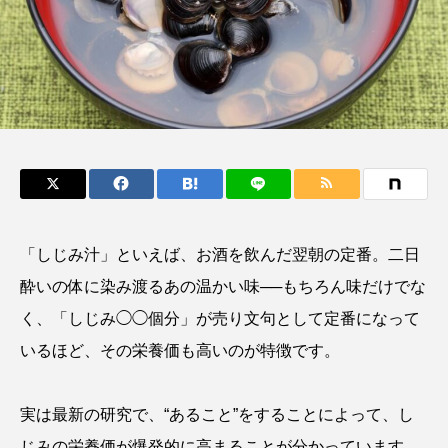
鰭”が特徴的な魚を実
もつ不思議な力──祖
際に食べてみた
父と子の魚拓からその
e
椎名まさ
清水む
意味を問いなおす
と
み
2026.08.05
2026.08.09
キーワードから探す
おばま水族館
かんぱち
わたしと水族館
アイゴ
アイナメ
アオウオ
アオザメ
「しじみ汁」といえば、お酒を飲んだ翌朝の定番。二日
酔いの体に染み渡るあの温かい味──もちろん味だけでな
アオリイカ
アカアジ
アカカサゴ
く、「しじみ◯◯個分」が売り文句として定番になって
アカクラゲ
アカザ
アカハタ
いるほど、その栄養価も高いのが特徴です。
アカムツ
アカメ
アクアリウム
実は最新の研究で、“あること”をすることによって、し
アサヒガニ
アザアシ
アシカ
アジ
じみの栄養価が爆発的に高まることが分かっています。