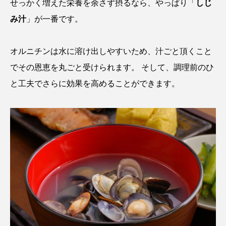
せっかく増えた栄養を余さず摂るなら、やっぱり「
しじ
タイコウチ
タイドプール
タカエビ
み汁
」が一番です。
タカラガイ
タガメ
タコ
タコクラゲ
オルニチンは水に溶け出しやすいため、汁ごと頂くこと
タコブネ
タチウオ
タナゴ
でその恩恵を丸ごと受けられます。 そして、調理前のひ
と工夫でさらに効果を高めることができます。
タラバガニ
ダイオウイカ
ダイオウカサゴ
ダイサギ
ダンゴウオ
チゴガニ
チヌ
チョウクラゲ
チョウザメ
チリメンモンスター
チンアナゴ
ツキヒハナダイ
テナガエビ
デンキウナギ
トゲウオ
トド
トラウツボ
トラフグ