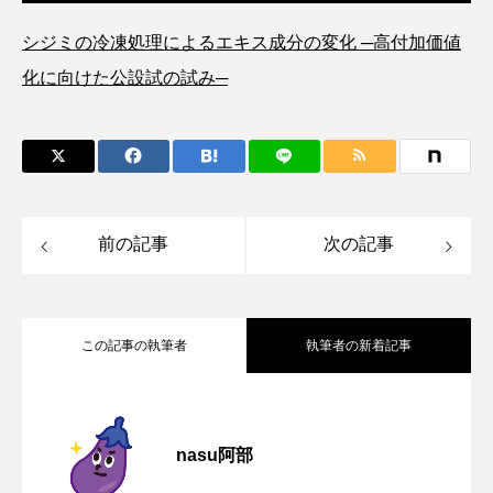
ブックレビュー
ブリ
ブルーカーボン
シジミの冷凍処理によるエキス成分の変化 ─高付加価値
化に向けた公設試の試み─
プライドフィッシュ
プランクトン
ヘラヤガラ
ベタ
ベニザケ
ベラ
ホウネンエビ
ホウボウ
ホタテ
前の記事
次の記事
ホタルイカ
ホッキガイ
ホッケ
ホテイウオ
ホネガイ
ホホジロザメ
この記事の執筆者
執筆者の新着記事
ホヤ
ホンモロコ
ポットベリーシーホース
マアジ
マイクロプラスチック
マグロ
しじみの栄養を賢く摂るカギは＜冷凍＞
2026.03.05
nasu阿部
マス
マダイ
マダコ
マダラ
海を回遊する魚類最大の種＜ジンベエザ
2025.05.25