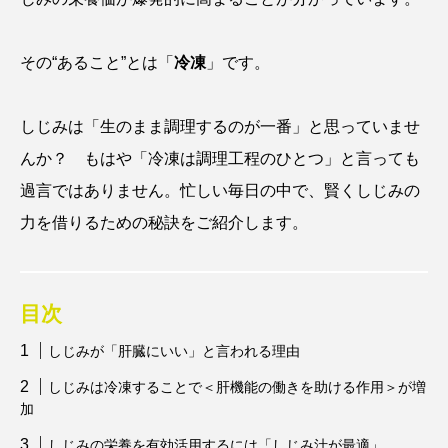
アッキガイ
アナゴ
アブラツノザメ
その“あること”とは「
冷凍
」です。
アブラボテ
アマガエル
アマゴ
しじみは「生のまま調理するのが一番」と思っていませ
アマダイ
アミメハギ
アメリカザリガニ
んか？ もはや「冷凍は調理工程のひとつ」と言っても
アユ
アリアケギバチ
アリゲーターガー
過言ではありません。忙しい毎日の中で、賢くしじみの
力を借りるための秘訣をご紹介します。
アンコウ
イカ
イカナゴ
イクラ
イッカク
イトウ
イトヒキアジ
目次
イトヨリダイ
イモリ
イラスト
しじみが「肝臓にいい」と言われる理由
イリエワニ
イワナ
インドネシア
しじみは冷凍することで＜肝機能の働きを助ける作用＞が増
加
ウツボ
ウナギ
ウバザメ
しじみの栄養を有効活用するには「しじみ汁が最適」