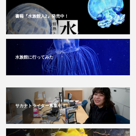
私の好きなサカナたち
稚魚
絶滅危惧種
書籍『水族館人2』発売中！
絶滅種
繁殖
繫殖
美ら海水族館
美容
群馬県
耳石
脊索動物
自然
自然保護
自由研究
水族館に行ってみた
葛西臨海公園
葛西臨海水族園
藻場
藻類
見分け方
観察
調査
調理
論文
貝
賀露かにっこ館
サカナトライター募集中！
資源
赤潮
足摺海洋館SATOUMI
軟体動物
軟骨魚類
近畿大学
進化
郷土料理
酒
釣り
鑑賞魚