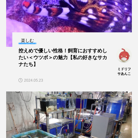
未利用魚
未来館
東京湾
栄養
桂浜水族館
梅雨
棘皮動物
楽しむ
横浜開運水族館
正月
歴史
控えめで優しい性格！飼育におすすめし
たい＜ウツボ＞の魅力【私の好きなサカ
死滅回遊魚
水
水族館
水族館人
ナたち】
ミドリフ
水槽
水生昆虫
水生生物
汽水域
サあんこ
2024.05.23
河川
沼津港深海水族館
法律
海
海きらら
海水魚
海洋
海洋環境
海獣
海綿動物
海藻
海遊館
海鳥
液浸標本
淀川
淡水魚