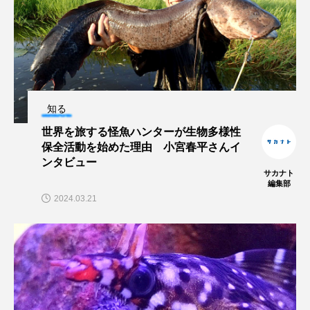
大分県
天然記念物
奈良県
宍道湖自然館ゴビウス
宮古島
寄生
寄生虫
対馬
寿司
小樽
知る
屈斜路湖
岩手県
市場
世界を旅する怪魚ハンターが生物多様性
市立しものせき水族館・海響館
干支
干潟
保全活動を始めた理由 小宮春平さんイ
ンタビュー
サカナト
幻魚
幼体
幼生
幼魚
編集部
2024.03.21
幼魚水族館
広島もとまち水族館
形態
微生物
採集
撮影
擬態
文化
文学
料理
新海生物
新潟市
旅行
日本固有種
旬
書籍