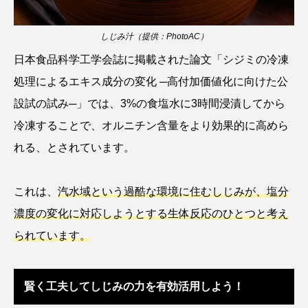
トラフザメ
トラフシャコ
トンボ
しじみ汁（提供：PhotoAC）
ドキュメンタリー
ドジョウ
ドスイカ
日本食品科学工学会誌に掲載された論文「シジミの冷凍
ドチザメ
ナマズ
ナンヨウブダイ
処理によるエキス成分の変化 ─高付加価値化に向けた公
設試の試み─」では、3%の食塩水に3時間浸漬してから
ナンヨウマンタ
ニギス
ニシキアナゴ
冷凍することで、オルニチン含量をより効果的に高めら
ニシキフウライウオ
ニシシマドジョウ
れる、とされています。
ニジハギ
ニジマス
ニセゴイシウツボ
これは、
汽水域という過酷な環境に住むしじみが、塩分
ニフレル
ニホンカワウソ
ニホンザリガニ
濃度の変化に対応しようとする生体反応のひとつと考え
られています。
ニホンナマズ
ニュウドウカジカ
ヌノサラシ
ヌマガエル
ヌマムツ
賢く工夫してしじみの力を有効活用しよう！
ネコギギ
ネコザメ
ノコギリダイ