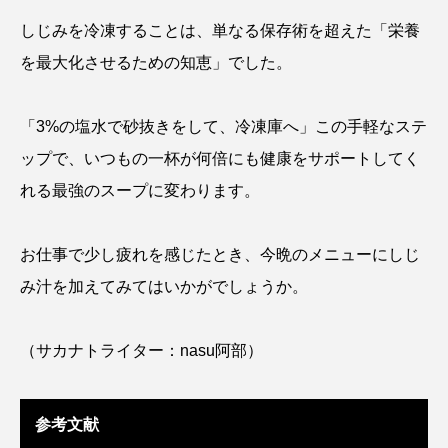
しじみを冷凍することは、単なる保存術を超えた「栄養
ノロゲンゲ
ハス
ハゼ
ハタタテダイ
を最大化させるための知恵」でした。
ハタハタ
ハダカゾウクラゲ
ハナゴンドウ
「3%の塩水で砂抜きをして、冷凍庫へ」この手軽なステ
ハナシャコ
ハナダイ
ハナビラウオ
ップで、いつもの一杯が何倍にも健康をサポートしてく
れる最強のスープに変わります。
ハナミノカサゴ
ハブクラゲ
ハリヨ
バイオロギング
バショウカジキ
お仕事で少し疲れを感じたとき、今晩のメニューにしじ
み汁を加えてみてはいかがでしょうか。
バンドウイルカ
ヒゲソリダイ
ヒゲダイ
ヒドラ
ヒメマス
ヒラマサ
ヒラメ
（サカナトライター：nasu阿部）
ビワマス
ピラルクー
フィールド
参考文献
フエダイ
フエフキダイ
フグ
フナ