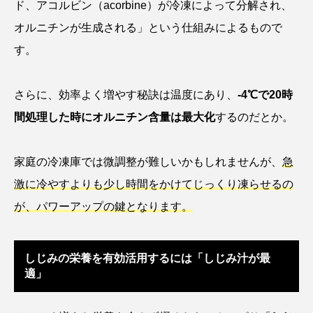
ド、アコルビン（acorbine）が冷凍によって分解され、
オルニチンが生成される」という仕組みによるもので
シコロサンゴ
シトウズクラゲ
シマハギ
す。
シャコガイ
シュレーゲルアオガエル
さらに、効率よく増やす秘訣は温度にあり、
-4℃で20時
シラウオ
シロウオ
シログチ
間処理した時にオルニチン含量は最大化
するのだとか。
シロザケ
シロワニ
ジンベエザメ
家庭の冷凍庫では微調整が難しいかもしれませんが、
急
スクミリンゴガイ
スズキ
スッポン
激に冷やすよりも少し時間をかけてじっくり凍らせるの
スナモグリ
スベスベマンジュウガニ
が、パワーアップの鍵となります。
スルメイカ
ズワイガニ
セイウチ
しじみの栄養を有効活用するには「しじみ汁が最
センニンガジ
ソウギョ
ソウダガツオ
適」
ソトオリイワシ
ソラスズメダイ