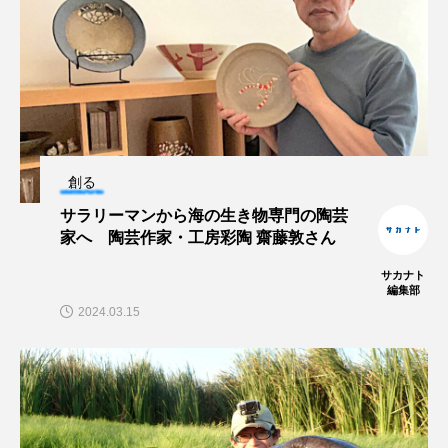
保全
健康
八景島シーパラダイス
共生
分析
分類
刺胞動物
剥製
動物園
化石
北の大地の水族館
北極
医療
南極大陸
同定
創る
サラリーマンから海の生き物専門の陶芸
名古屋港水族館
哺乳類
商品
家へ 陶芸作家・工房彩陶 齋藤敦さん
四万十川
四万十川学遊館あきついお
四国
サカナト
編集部
2024.03.15
四国水族館
図鑑
固有亜種
固有種
在来生物
地域名
城崎マリンワールド
夏
外来生物
外来種
外来魚