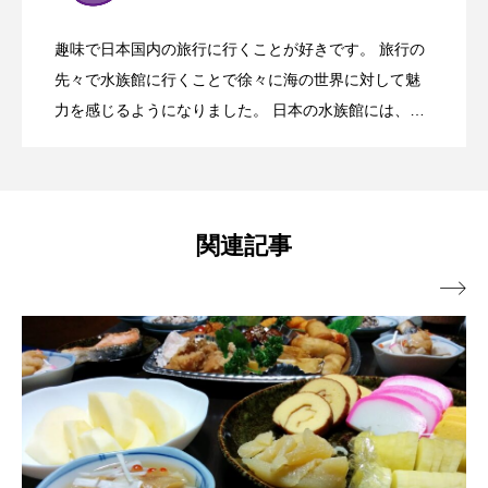
と＜食塩水＞ 自宅で最強スープ“しじみ
マテガイ
ミカヅキノエボシ
趣味で日本国内の旅行に行くことが好きです。 旅行の
ミナミギンガメアジ
ミナミヌマエビ
沖縄の定番ダイビングスポット＜青の洞
2025.03.17
メ＞ 減少傾向にある原因は人間？
先々で水族館に行くことで徐々に海の世界に対して魅
汁”を作る工夫とは？
力を感じるようになりました。 日本の水族館には、そ
ミナミハタンポ
ミナミメダカ
こにしかにない魅力に溢れていて生き物の魅力を最大
窟＞周辺で見られる魚3選 少し変わった
限に見せてくれます。 そこで得た魅力を伝えることで
ミンククジラ
ムチカラマツ
ムツ
この思いが受け継がれえることで海の生き物が生きや
メカジキ
メガロドン
メギス
すい環境を守れればと考えております。
特徴あり？
関連記事
メコン川
メゴチ
メジナ
メヌケ

メバル
メンダコ
モクズガニ
モツゴ
モノノケトンガリサカタザメ
モリアオガエル
モンツキハギ
ヤコウガイ
ヤゴ
ヤッコ
ヤドカリ
ヤマトシマドジョウ