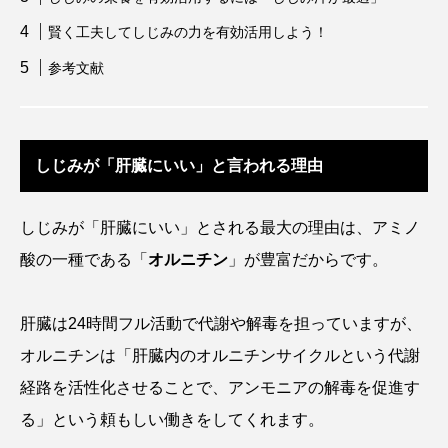
ウマヅラハギ
ウミウシ
エイ
賢く工夫してしじみの力を有効活用しよう！
エゾアイナメ
エッセイ
オオカミウオ
参考文献
オオグソクムシ
オオサンショウウオ
オショロコマ
オスカー
オタリア
しじみが「肝臓にいい」と言われる理由
オットセイ
オニヒトデ
オワンクラゲ
しじみが「肝臓にいい」とされる最大の理由は、アミノ
オーストラリア
カイエビ
カイギュウ
酸の一種である「
オルニチン
」が豊富だからです。
カイロウドウケツ
カイワリ
肝臓は24時間フル活動で代謝や解毒を担っていますが、
カエルアンコウ
カガミガイ
カキ
オルニチンは「肝臓内のオルニチンサイクルという代謝
経路を活性化させることで、アンモニアの解毒を促進す
カクレクマノミ
カゴカマス
カジカ
る」という頼もしい働きをしてくれます。
カタボシイワシ
カツオ
カニ