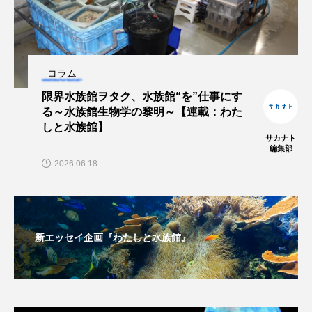
深海
深海生物
深海魚
渋川マリン水族館
渓流
湖
湿地
コラム
漁業
漁港
漫画
灯台
限界水族館ヲタク、水族館“を”仕事にす
る～水族館生物学の黎明～【連載：わた
無脊椎動物
熱帯魚
牡蠣
特徴
しと水族館】
サカナト
編集部
琵琶湖博物館
環境
環境保全
2026.06.18
生きた化石
生態
生態系
生物多様性
産卵
田んぼ
甲殻類
発酵食品
新エッセイ企画『わたしと水族館』
白身魚
相模川
磯
磯焼け
磯遊び
神戸須磨シーワールド