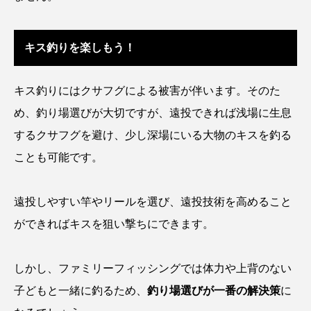
保全
健康
八景島シーパラダイス
キス釣りを楽しもう！
共生
分析
分類
刺胞動物
剥製
動物園
化石
北の大地の水族館
キス釣りにはクサフグによる被害が伴います。そのた
め、釣り場選びが大切ですが、遠投できれば浅場に生息
北極
医療
南極大陸
同定
するクサフグを避け、少し深場にいる大物のキスを釣る
名古屋港水族館
哺乳類
商品
ことも可能です。
四万十川
四万十川学遊館あきついお
四国
遠投しやすい竿やリールを選び、遠投技術を高めること
四国水族館
図鑑
固有亜種
固有種
ができればキスを狙い撃ちにできます。
在来生物
地域名
城崎マリンワールド
しかし、ファミリーフィッシングでは体力や上背のない
夏
外来生物
外来種
外来魚
子どもと一緒に釣るため、
釣り場選びが一番の解決策
に