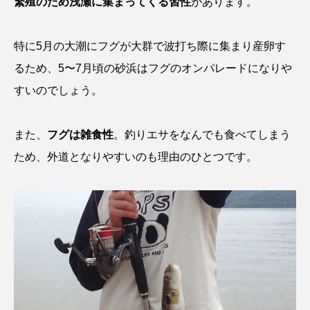
繁殖のため浅瀬に集まってくる習性
があります。
ノロゲンゲ
ハス
ハゼ
ハタタテダイ
特に5月の大潮にフグが大群で波打ち際に集まり産卵す
ハタハタ
ハダカゾウクラゲ
ハナゴンドウ
るため、5〜7月頃の砂浜はフグのオンパレードになりや
すいのでしょう。
ハナシャコ
ハナダイ
ハナビラウオ
ハナミノカサゴ
ハブクラゲ
ハリヨ
また、
フグは雑食性
。釣りエサをなんでも食べてしまう
ため、外道となりやすいのも理由のひとつです。
バイオロギング
バショウカジキ
バンドウイルカ
ヒゲソリダイ
ヒゲダイ
ヒドラ
ヒメマス
ヒラマサ
ヒラメ
ビワマス
ピラルクー
フィールド
フエダイ
フエフキダイ
フグ
フナ