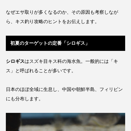
アッキガイ
アナゴ
アブラツノザメ
なぜエサ取りが多くなるのか、その原因も考察しなが
ら、キス釣り攻略のヒントをお伝えします。
アブラボテ
アマガエル
アマゴ
アマダイ
アミメハギ
アメリカザリガニ
初夏のターゲットの定番「シロギス」
アユ
アリアケギバチ
アリゲーターガー
シロギス
はスズキ目キス科の海水魚。一般的には「キ
アンコウ
イカ
イカナゴ
イクラ
ス」と呼ばれることが多いです。
イッカク
イトウ
イトヒキアジ
日本のほぼ全域に生息し、中国や朝鮮半島、フィリピン
イトヨリダイ
イモリ
イラスト
にも分布します。
イリエワニ
イワナ
インドネシア
ウツボ
ウナギ
ウバザメ