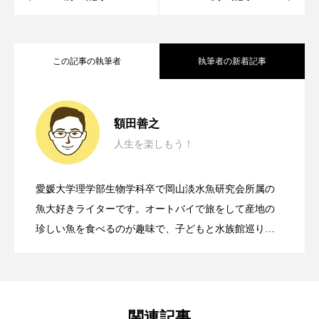
未利用魚
未来館
東京湾
栄養
この記事の執筆者
執筆者の新着記事
桂浜水族館
梅雨
棘皮動物
横浜開運水族館
正月
歴史
渋川マリン水族館の＜お魚えさやり体験
2026.07.19
額田善之
死滅回遊魚
水
水族館
水族館人
人生を楽しもう！
岡山市の「環境てんけん2026」に参加し
2026.07.12
＞に親子で参加してみた えさやりの魅
水槽
水生昆虫
水生生物
汽水域
愛媛大学理学部生物学科卒で岡山淡水魚研究会所属の
河川
沼津港深海水族館
法律
海
さまざまな生きものと共生する植物プラ
2026.06.18
てみた ガサガサでわかる《川の生態
魚大好きライターです。オートバイで旅をして産地の
力＆注意点は？
珍しい魚を食べるのが趣味で、子どもと水族館巡りや
海きらら
海水魚
海洋
海洋環境
釣りをして楽しんでいます。水生生物だけでなく、旅
ンクトン＜褐虫藻＞の生存戦略 宿主と
系》の現在地
行や納豆の記事も執筆しております。よろしくお願い
海獣
海綿動物
海藻
海遊館
いたします。
海鳥
液浸標本
淀川
淡水魚
の関係性とは？
関連記事