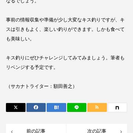
なるでしょう。
大分県
天然記念物
奈良県
宍道湖自然館ゴビウス
宮古島
寄生
事前の情報収集や準備が少し大変なキス釣りですが、キ
スは引きもよく、楽しい釣りができます。しかも食べて
寄生虫
対馬
寿司
小樽
も美味しい。
屈斜路湖
岩手県
市場
キス釣りにぜひチャレンジしてみてみましょう。筆者も
市立しものせき水族館・海響館
干支
干潟
リベンジする予定です。
幻魚
幼体
幼生
幼魚
（サカナトライター：額田善之）
幼魚水族館
広島もとまち水族館
形態
微生物
採集
撮影
擬態
文化
文学
料理
新海生物
新潟市
前の記事
次の記事
旅行
日本固有種
旬
書籍