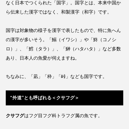
なく日本でつくられた「国字」。国字とは、本来中国か
クロツラヘラサギ
クロマグロ
グッピー
ら伝来した漢字ではなく、和製漢字（和字）です。
グラミー
グルクン
ケブカガニ
ケラ
国字は対象物の様子を漢字で表したもので、特に魚へん
ケープペンギン
ゲンゴロウ
コイ
の漢字が多いそう。「鰯（イワシ）」や「鮗（コノシ
ロ）」、「鱈（タラ）」、「鰰（ハタハタ）」など多数
コウテイペンギン
コオイムシ
あり、日本人の魚愛が伺えますね。
コガタペンギン
コガネスズメダイ
ちなみに、「凪」「枠」「峠」なども国字です。
コクチバス
コクレン
コチ
コトクラゲ
コノシロ
コバンザメ
“外道”とも呼ばれる＜クサフグ＞
コブシメ
コブダイ
コメツキガニ
クサフグ
はフグ目フグ科トラフグ属の魚です。
コモレビクラゲ
コモンイトギンポ