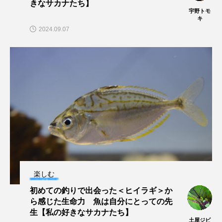
きなサカナたち】
宇野トモ
キ
2024.09.07
楽しむ
初めての釣りで出会った＜ヒイラギ＞か
ら感じた生命力 魚は自分にとっての先
生【私の好きなサカナたち】
土屋ジビ