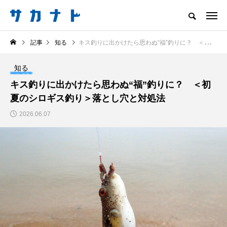
サカナをもっと好きになる
記事
知る
キス釣りに出かけたら思わぬ“福”釣りに？ ＜初夏のシロギス釣り＞落とし穴と対処法
知る
食べる
楽しむ
創る
知る
注目記事
キス釣りに出かけたら思わぬ“福”釣りに？ ＜初
サカナを知ろう
夏のシロギス釣り＞落とし穴と対処法
食べる
創る
2026.06.07
＜ツバメウオ＞は意外
意外と簡単！ 100均で
と美味しい！ “でかい
買った道具で＜魚のは