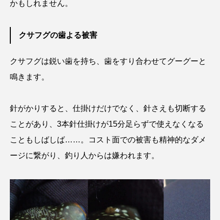
かもしれません。
マテガイ
ミカヅキノエボシ
ミナミギンガメアジ
ミナミヌマエビ
クサフグの歯よる被害
ミナミハタンポ
ミナミメダカ
クサフグは鋭い歯を持ち、歯をすり合わせてグーグーと
鳴きます。
ミンククジラ
ムチカラマツ
ムツ
メカジキ
メガロドン
メギス
針がかりすると、仕掛けだけでなく、針さえも切断する
ことがあり、3本針仕掛けが15分足らずで使えなくなる
メコン川
メゴチ
メジナ
メヌケ
こともしばしば……。コスト面での被害も精神的なダメ
メバル
メンダコ
モクズガニ
モツゴ
ージに繋がり、釣り人からは嫌われます。
モノノケトンガリサカタザメ
モリアオガエル
モンツキハギ
ヤコウガイ
ヤゴ
ヤッコ
ヤドカリ
ヤマトシマドジョウ