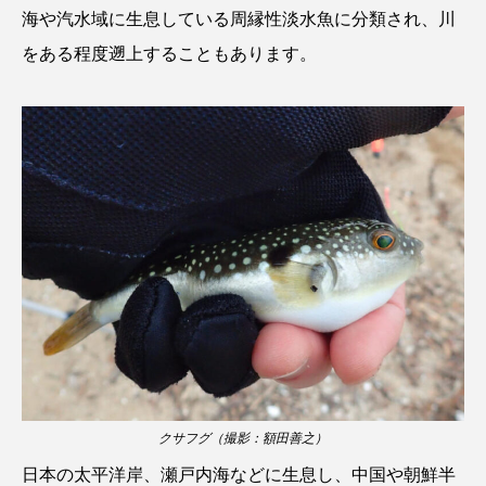
ゴトウタゴガエル
ゴマフアザラシ
ゴリ
海や汽水域に生息している周縁性淡水魚に分類され、川
をある程度遡上することもあります。
ゴンズイ
ゴールデンジェリーフィッシュ
サカナアパートメント
サカナブックス
サクラアジ
サクラエビ
サクラダンゴウオ
サクラマス
サケ
サザエ
サツオミシマ
サバ
サビウツボ
サブカルチャー
サメ
サヨリ
サルシアクラゲ
サルパ
サワガニ
サンゴ
サンショウウオ
サンマ
クサフグ（撮影：額田善之）
日本の太平洋岸、瀬戸内海などに生息し、中国や朝鮮半
サーモン
ザトウクジラ
シクリッド