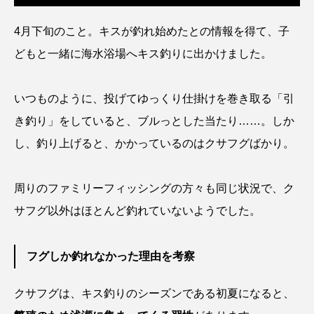
トラフザメ
トラフシャコ
トンボ
4月下旬のこと。キスが釣れ始めたとの情報を得て、子
ドキュメンタリー
ドジョウ
ドスイカ
どもと一緒に海水浴場へキス釣りに出かけました。
ドチザメ
ナマズ
ナンヨウブダイ
いつものように、投げてゆっくり仕掛けを巻き取る「引
ナンヨウマンタ
ニギス
ニシキアナゴ
き釣り」をしていると、ブルっとした当たり……。しか
し、釣り上げると、かかっているのはクサフグばかり。
ニシキフウライウオ
ニシシマドジョウ
ニジハギ
ニジマス
ニセゴイシウツボ
周りのファミリーフィッシングの方々も同じ状況で、ク
サフグ以外はほとんど釣れていないようでした。
ニフレル
ニホンカワウソ
ニホンザリガニ
ニホンナマズ
ニュウドウカジカ
フグしか釣れなかった理由を考察
ヌノサラシ
ヌマガエル
ヌマムツ
クサフグは、キス釣りのシーズンである初夏になると、
ネコギギ
ネコザメ
ノコギリダイ