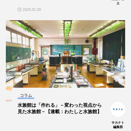
エ
2025.01.29
コラム
水族館は「作れる」－変わった視点から
見た水族館－【連載：わたしと水族館】
サカナト
編集部