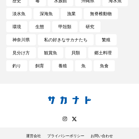
歴史
毒
水族館
沖縄県
海水魚
淡水魚
深海魚
漁業
無脊椎動物
環境
生態
甲殻類
研究
神奈川県
私の好きなサカナたち
繁殖
見分け方
観賞魚
貝類
郷土料理
釣り
飼育
養殖
魚
魚食
運営会社
プライバシーポリシー
お問い合わせ