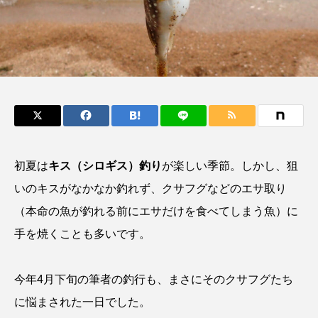
鰭”が特徴的な魚を実
く製＞を作ってみた
際に食べてみた
夏休みの自由研究にい
ト
椎名まさ
みのり
かが？
と
2026.06.02
2026.08.05
キーワードから探す
おばま水族館
かんぱち
わたしと水族館
初夏は
キス（シロギス）釣り
が楽しい季節。しかし、狙
アイゴ
アイナメ
アオウオ
アオザメ
いのキスがなかなか釣れず、クサフグなどのエサ取り
アオリイカ
アカアジ
アカカサゴ
（本命の魚が釣れる前にエサだけを食べてしまう魚）に
手を焼くことも多いです。
アカクラゲ
アカザ
アカハタ
アカムツ
アカメ
アクアリウム
今年4月下旬の筆者の釣行も、まさにそのクサフグたち
に悩まされた一日でした。
アサヒガニ
アザアシ
アシカ
アジ