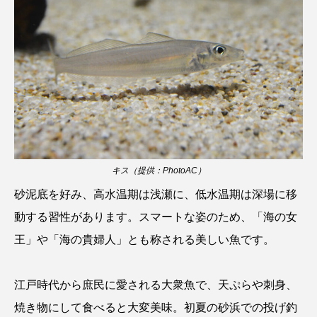
ウマヅラハギ
ウミウシ
エイ
エゾアイナメ
エッセイ
オオカミウオ
オオグソクムシ
オオサンショウウオ
オショロコマ
オスカー
オタリア
オットセイ
オニヒトデ
オワンクラゲ
キス（提供：PhotoAC）
オーストラリア
カイエビ
カイギュウ
砂泥底を好み、高水温期は浅瀬に、低水温期は深場に移
カイロウドウケツ
カイワリ
動する習性があります。スマートな姿のため、「海の女
王」や「海の貴婦人」とも称される美しい魚です。
カエルアンコウ
カガミガイ
カキ
カクレクマノミ
カゴカマス
カジカ
江戸時代から庶民に愛される大衆魚で、天ぷらや刺身、
焼き物にして食べると大変美味。初夏の砂浜での投げ釣
カタボシイワシ
カツオ
カニ