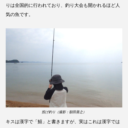
りは全国的に行われており、釣り大会も開かれるほど人
カブトエビ
カブトクラゲ
カミクラゲ
気の魚です。
カレイ
カワウソ
カワハギ
カワバタモロコ
カワムツ
ガラ・ルファ
キジハタ
キス
キチヌ
キヌバリ
キビナゴ
キュウリエソ
キンメダイ
ギギ
ギンザケ
ギンザメ
クエ
クサガメ
クジラ
クニマス
クマノミ
クモギンポ
クラゲ
クルマエビ
投げ釣り（撮影：額田善之）
キスは漢字で「鱚」と書きますが、実はこれは漢字では
クロスジギンポ
クロソイ
クロダイ