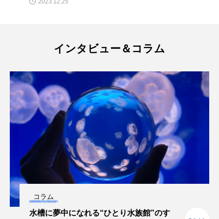
2023.12.25
私の好きなサカナたち
稚魚
絶滅危惧種
絶滅種
繁殖
繫殖
美ら海水族館
インタビュー＆コラム
美容
群馬県
耳石
脊索動物
自然
自然保護
自由研究
葛西臨海公園
葛西臨海水族園
藻場
藻類
見分け方
観察
調査
調理
論文
貝
賀露かにっこ館
資源
赤潮
足摺海洋館SATOUMI
軟体動物
軟骨魚類
近畿大学
進化
コラム
水槽に夢中になれる“ひとり水族館”のす
郷土料理
酒
釣り
鑑賞魚