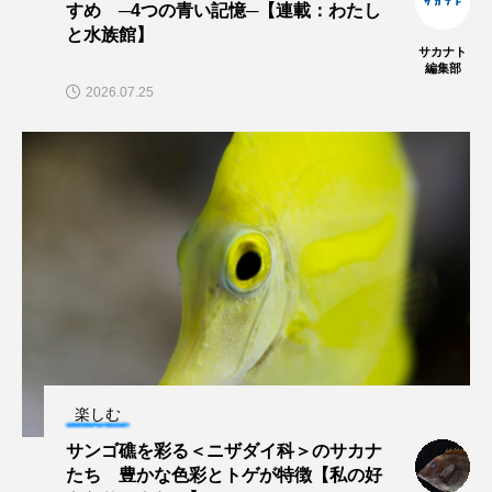
すめ ─4つの青い記憶─【連載：わたし
と水族館】
長崎ペンギン水族館
開発
雑貨
雷魚
サカナト
編集部
2026.07.25
青森県
頭足類
食中毒
食文化
飼育
骨
高知県
魚介類
魚卵
魚食
鯛の鯛
鯨類
鰭脚類
鳥羽水族館
鴨川シーワールド
楽しむ
サンゴ礁を彩る＜ニザダイ科＞のサカナ
たち 豊かな色彩とトゲが特徴【私の好