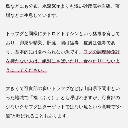
島などにも分布。水深50mよりも浅い砂礫底や岩礁、藻
シコロサンゴ
シトウズクラゲ
シマハギ
場などに生息しています。
シャコガイ
シュレーゲルアオガエル
トラフグと同様にテトロドトキシンという猛毒を有して
シラウオ
シロウオ
シログチ
おり、卵巣や精巣、肝臓、腸は猛毒、皮膚は強毒であ
り、基本的には食べられない魚です。
フグの調理師免許
シロザケ
シロワニ
ジンベエザメ
を持たない人は、絶対にさばいたり、食べたりしないよ
スクミリンゴガイ
スズキ
スッポン
うにしてください。
スナモグリ
スベスベマンジュウガニ
大きくて可食部の多いトラフグなどは山口県下関市とい
スルメイカ
ズワイガニ
セイウチ
った地域で「福（ふく）」とも呼ばれますが、可食部の
少ないクサフグはターゲットではない魚という意味で“外
センニンガジ
ソウギョ
ソウダガツオ
道”と呼ばれることもあります。
ソトオリイワシ
ソラスズメダイ