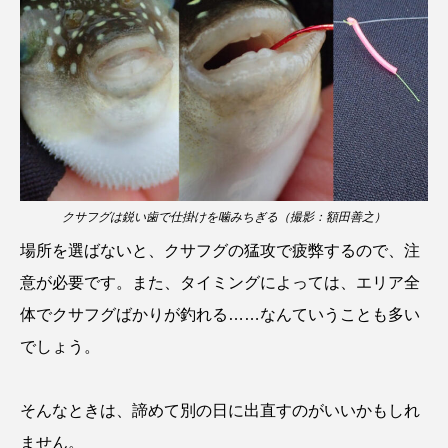
ヤマトヌマエビ
ヤマメ
ヤミヨキセワタ
ユウゼン
ユウレイクラゲ
ユカタハタ
ユメタチモドキ
ヨウラククラゲ
ヨコエビ
ヨツメウオ
ラブカ
ラムサール条約
クサフグは鋭い歯で仕掛けを噛みちぎる（撮影：額田善之）
リュウセイクラゲ
レシピ
場所を選ばないと、クサフグの猛攻で疲弊するので、注
意が必要です。また、タイミングによっては、エリア全
ロックシュリンプ
ワカサギ
ワカメ
体でクサフグばかりが釣れる……なんていうことも多い
ワタカ
ワニ
ワレカラ
でしょう。
下田海中水族館
世界遺産
両生類
そんなときは、諦めて別の日に出直すのがいいかもしれ
交雑
企画
伝承
伝統料理
ません。