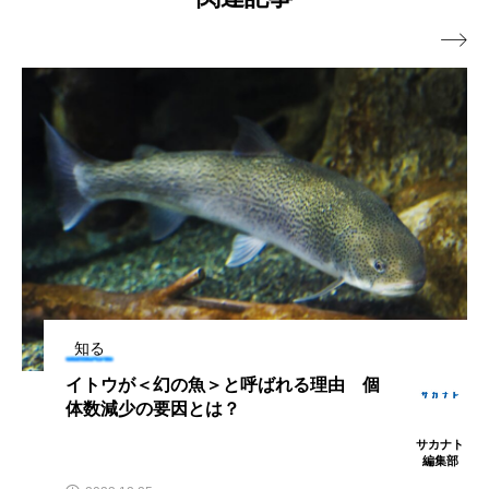
深海
深海生物
深海魚

渋川マリン水族館
渓流
湖
湿地
漁業
漁港
漫画
灯台
無脊椎動物
熱帯魚
牡蠣
特徴
琵琶湖博物館
環境
環境保全
生きた化石
生態
生態系
生物多様性
産卵
田んぼ
甲殻類
発酵食品
知る
イトウが＜幻の魚＞と呼ばれる理由 個
白身魚
相模川
磯
磯焼け
体数減少の要因とは？
サカナト
磯遊び
神戸須磨シーワールド
編集部