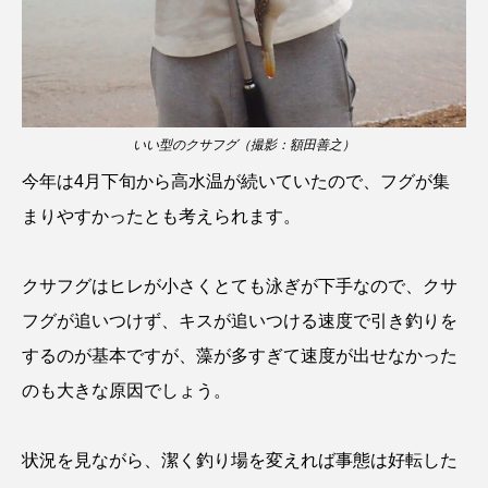
ブックレビュー
ブリ
ブルーカーボン
プライドフィッシュ
プランクトン
ヘラヤガラ
ベタ
ベニザケ
ベラ
いい型のクサフグ（撮影：額田善之）
今年は4月下旬から高水温が続いていたので、フグが集
ホウネンエビ
ホウボウ
ホタテ
まりやすかったとも考えられます。
ホタルイカ
ホッキガイ
ホッケ
クサフグはヒレが小さくとても泳ぎが下手なので、クサ
ホテイウオ
ホネガイ
ホホジロザメ
フグが追いつけず、キスが追いつける速度で引き釣りを
ホヤ
ホンモロコ
ポットベリーシーホース
するのが基本ですが、藻が多すぎて速度が出せなかった
のも大きな原因でしょう。
マアジ
マイクロプラスチック
マグロ
マス
マダイ
マダコ
マダラ
状況を見ながら、潔く釣り場を変えれば事態は好転した