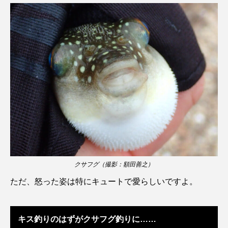
タイコウチ
タイドプール
タカエビ
タカラガイ
タガメ
タコ
タコクラゲ
タコブネ
タチウオ
タナゴ
タラバガニ
ダイオウイカ
ダイオウカサゴ
ダイサギ
ダンゴウオ
チゴガニ
チヌ
チョウクラゲ
チョウザメ
チリメンモンスター
チンアナゴ
クサフグ（撮影：額田善之）
ただ、怒った姿は特にキュートで愛らしいですよ。
ツキヒハナダイ
テナガエビ
デンキウナギ
トゲウオ
トド
トラウツボ
トラフグ
キス釣りのはずがクサフグ釣りに……