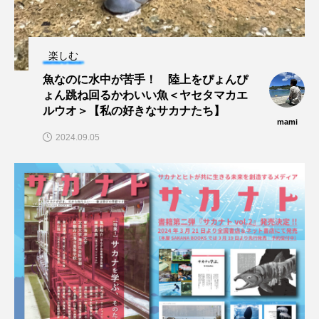
保全
健康
八景島シーパラダイス
楽しむ
共生
分析
分類
刺胞動物
魚なのに水中が苦手！ 陸上をぴょんぴ
剥製
動物園
化石
北の大地の水族館
ょん跳ね回るかわいい魚＜ヤセタマカエ
ルウオ＞【私の好きなサカナたち】
mami
北極
医療
南極大陸
同定
2024.09.05
名古屋港水族館
哺乳類
商品
四万十川
四万十川学遊館あきついお
四国
四国水族館
図鑑
固有亜種
固有種
在来生物
地域名
城崎マリンワールド
夏
外来生物
外来種
外来魚