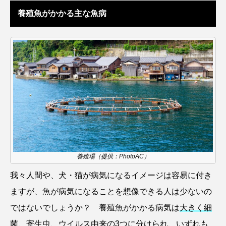
ウマヅラハギ
ウミウシ
エイ
養殖魚がかかる主な魚病
エゾアイナメ
エッセイ
オオカミウオ
オオグソクムシ
オオサンショウウオ
オショロコマ
オスカー
オタリア
オットセイ
オニヒトデ
オワンクラゲ
オーストラリア
カイエビ
カイギュウ
カイロウドウケツ
カイワリ
養殖場（提供：PhotoAC）
我々人間や、犬・猫が病気になるイメージは容易に付き
カエルアンコウ
カガミガイ
カキ
ますが、魚が病気になることを想像できる人は少ないの
カクレクマノミ
カゴカマス
カジカ
ではないでしょうか？ 養殖魚がかかる病気は
大きく細
菌、寄生虫、ウイルス由来の3つ
に分けられ、いずれも
カタボシイワシ
カツオ
カニ