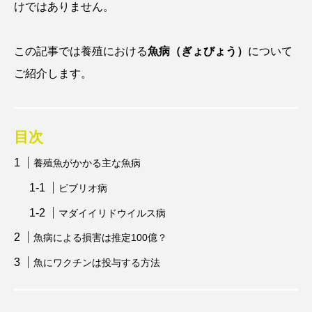
けではありません。
アッキガイ
アナゴ
アブラツノザメ
この記事では養殖における
魚病（ぎょびょう）
について
アブラボテ
アマガエル
アマゴ
ご紹介します。
アマダイ
アミメハギ
アメリカザリガニ
アユ
アリアケギバチ
アリゲーターガー
目次
アンコウ
イカ
イカナゴ
イクラ
養殖魚がかかる主な魚病
ビブリオ病
イッカク
イトウ
イトヒキアジ
マダイイリドウイルス病
イトヨリダイ
イモリ
イラスト
魚病による損害は推定100億？
イリエワニ
イワナ
インドネシア
魚にワクチンは投与する方法
ウツボ
ウナギ
ウバザメ