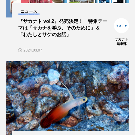
大分県
天然記念物
奈良県
ニュース
宍道湖自然館ゴビウス
宮古島
寄生
『サカナト vol.2』発売決定！ 特集テー
マは「サカナを学ぶ、そのために」＆
寄生虫
対馬
寿司
小樽
「わたしとサケのお話」
サカナト
編集部
屈斜路湖
岩手県
市場
2024.03.07
市立しものせき水族館・海響館
干支
干潟
幻魚
幼体
幼生
幼魚
幼魚水族館
広島もとまち水族館
形態
微生物
採集
撮影
擬態
文化
文学
料理
新海生物
新潟市
旅行
日本固有種
旬
書籍