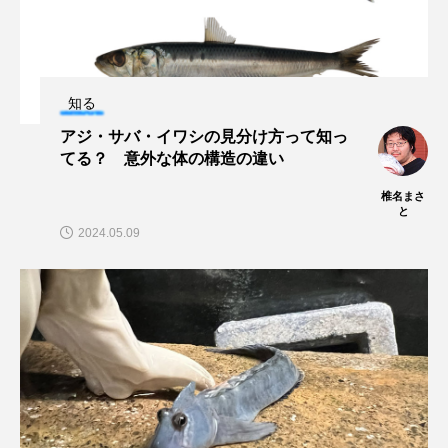
ヤマトヌマエビ
ヤマメ
ヤミヨキセワタ
ユウゼン
ユウレイクラゲ
ユカタハタ
知る
アジ・サバ・イワシの見分け方って知っ
ユメタチモドキ
ヨウラククラゲ
ヨコエビ
てる？ 意外な体の構造の違い
ヨツメウオ
ラブカ
ラムサール条約
椎名まさ
と
2024.05.09
リュウセイクラゲ
レシピ
ロックシュリンプ
ワカサギ
ワカメ
ワタカ
ワニ
ワレカラ
下田海中水族館
世界遺産
両生類
交雑
企画
伝承
伝統料理