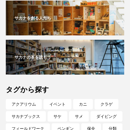
私の好きなサカナたち
稚魚
絶滅危惧種
サカナを創る人たち
絶滅種
繁殖
繫殖
美ら海水族館
美容
群馬県
耳石
脊索動物
自然
自然保護
自由研究
サカナの本を読もう
葛西臨海公園
葛西臨海水族園
藻場
藻類
見分け方
観察
調査
タグから探す
調理
論文
貝
賀露かにっこ館
資源
赤潮
足摺海洋館SATOUMI
アクアリウム
イベント
カニ
クラゲ
軟体動物
軟骨魚類
近畿大学
進化
サカナブックス
サケ
サメ
ダイビング
フィールドワーク
ペンギン
保全
分類
郷土料理
酒
釣り
鑑賞魚