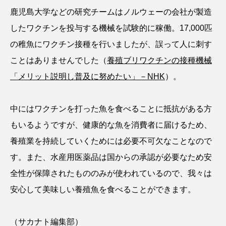
トラフザメ
トラフシャコ
トンボ
鹿児島大学などの研究チームはノルウェーの会社が製造
したワクチンを投与する機械を試験的に稼働。17,000匹
ドキュメンタリー
ドジョウ
ドスイカ
の稚魚にワクチン接種を行いましたが、誤って人に刺す
ドチザメ
ナマズ
ナンヨウブダイ
ことはありませんでした（
養殖ブリワクチンの接種機械
「メリット説明し普及に努めたい」－NHK
）。
ナンヨウマンタ
ニギス
ニシキアナゴ
ニシキフウライウオ
ニシシマドジョウ
中にはワクチンを打った魚を食べることに抵抗がある方
もいるようですが、健康的な魚を消費者に届けるため、
ニジハギ
ニジマス
ニセゴイシウツボ
養殖業を持続していくためには必要不可欠なことなので
ニフレル
ニホンカワウソ
ニホンザリガニ
す。また、水産用医薬品は国からの承認が必要なため安
全性が保障されたもののみが使われているので、我々は
ニホンナマズ
ニュウドウカジカ
安心して美味しい養殖魚を食べることができます。
ヌノサラシ
ヌマガエル
ヌマムツ
（サカナト編集部）
ネコギギ
ネコザメ
ノコギリダイ