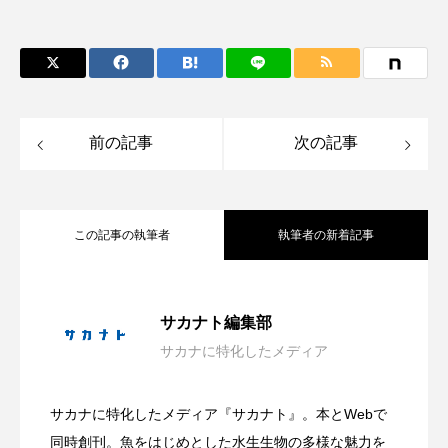
ノロゲンゲ
ハス
ハゼ
ハタタテダイ
ハタハタ
ハダカゾウクラゲ
ハナゴンドウ
前の記事
次の記事
ハナシャコ
ハナダイ
ハナビラウオ
ハナミノカサゴ
ハブクラゲ
ハリヨ
この記事の執筆者
執筆者の新着記事
バイオロギング
バショウカジキ
バンドウイルカ
ヒゲソリダイ
ヒゲダイ
会場は“船でしかいけない磯場”？ 伊豆・
2026.08.08
サカナト編集部
ヒドラ
ヒメマス
ヒラマサ
ヒラメ
サカナに特化したメディア
大学生が「好き」という熱量だけで作っ
2026.08.08
雲見の秘境「キガシタ」で海遊び体験型
ビワマス
ピラルクー
フィールド
サカナに特化したメディア『サカナト』。本とWebで
フエダイ
フエフキダイ
フグ
フナ
自由研究にもぴったり！ 学研が＜カブト
2026.08.08
た水族館 オープンの経緯と運営の裏側
同時創刊。魚をはじめとした水生生物の多様な魅力を
イベント開催【静岡県松崎町】