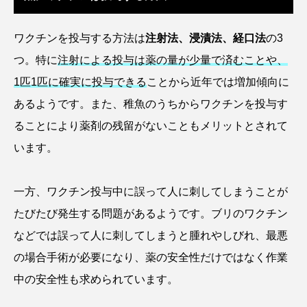
タイコウチ
タイドプール
タカエビ
ワクチンを投与する方法は
注射法、浸漬法、経口法
の3
タカラガイ
タガメ
タコ
タコクラゲ
つ。特に
注射による投与は薬の量が少量で済むことや、
1匹1匹に確実に投与できる
ことから近年では増加傾向に
タコブネ
タチウオ
タナゴ
あるようです。また、稚魚のうちからワクチンを投与す
タラバガニ
ダイオウイカ
ダイオウカサゴ
ることにより薬剤の残留がないこともメリットとされて
います。
ダイサギ
ダンゴウオ
チゴガニ
チヌ
チョウクラゲ
チョウザメ
一方、ワクチン投与中に誤って人に刺してしまうことが
たびたび発生する問題があるようです。ブリのワクチン
チリメンモンスター
チンアナゴ
などでは誤って人に刺してしまうと腫れやしびれ、最悪
ツキヒハナダイ
テナガエビ
デンキウナギ
の場合手術が必要になり、薬の安全性だけではなく作業
中の安全性も求められています。
トゲウオ
トド
トラウツボ
トラフグ