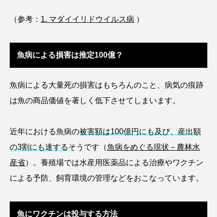
（参考：
1. マダイイリドウイルス病
）
シコロサンゴ
シトウズクラゲ
シマハギ
シャコガイ
シュレーゲルアオガエル
魚病による損害は推定100億？
シラウオ
シロウオ
シログチ
魚病による大量死の損害はもちろんのこと、病気の痕跡
シロザケ
シロワニ
ジンベエザメ
は魚の商品価値を著しく低下させてしまいます。
スクミリンゴガイ
スズキ
スッポン
近年における魚病の
被害額は100億円にも及び、産出額
スナモグリ
スベスベマンジュウガニ
の3割にも達する
そうです（
魚病をめぐる現状－農林水
スルメイカ
ズワイガニ
セイウチ
産省
）。養殖場では水産用医薬品による治療やワクチン
による予防、飼育環境の管理などをおこなっています。
センニンガジ
ソウギョ
ソウダガツオ
ソトオリイワシ
ソラスズメダイ
魚にワクチンは投与する方法