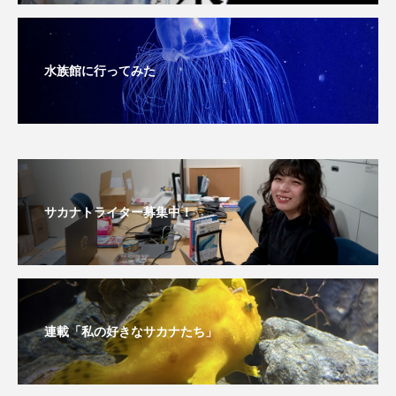
深海
深海生物
深海魚
渋川マリン水族館
渓流
湖
湿地
水族館に行ってみた
漁業
漁港
漫画
灯台
無脊椎動物
熱帯魚
牡蠣
特徴
琵琶湖博物館
環境
環境保全
サカナトライター募集中！
生きた化石
生態
生態系
生物多様性
産卵
田んぼ
甲殻類
発酵食品
白身魚
相模川
磯
磯焼け
連載「私の好きなサカナたち」
磯遊び
神戸須磨シーワールド