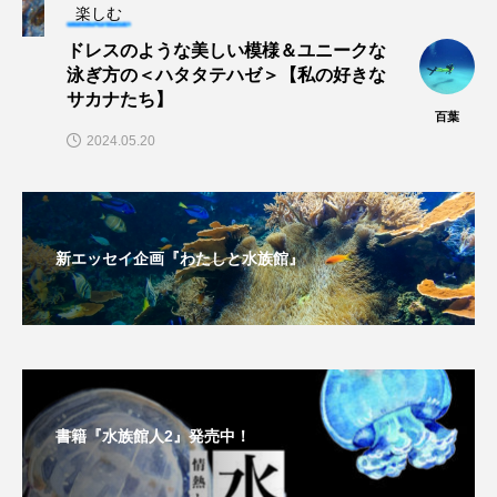
楽しむ
ドレスのような美しい模様＆ユニークな
未利用魚
未来館
東京湾
栄養
泳ぎ方の＜ハタタテハゼ＞【私の好きな
サカナたち】
桂浜水族館
梅雨
棘皮動物
百葉
2024.05.20
横浜開運水族館
正月
歴史
死滅回遊魚
水
水族館
水族館人
新エッセイ企画『わたしと水族館』
水槽
水生昆虫
水生生物
汽水域
河川
沼津港深海水族館
法律
海
海きらら
海水魚
海洋
海洋環境
海獣
海綿動物
海藻
海遊館
書籍『水族館人2』発売中！
海鳥
液浸標本
淀川
淡水魚