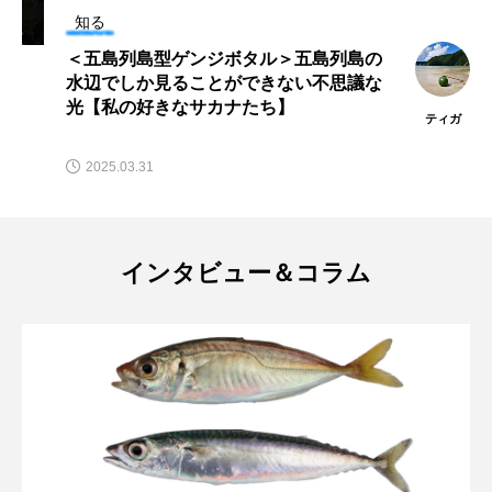
マテガイ
ミカヅキノエボシ
知る
＜五島列島型ゲンジボタル＞五島列島の
ミナミギンガメアジ
ミナミヌマエビ
水辺でしか見ることができない不思議な
光【私の好きなサカナたち】
ティガ
ミナミハタンポ
ミナミメダカ
2025.03.31
ミンククジラ
ムチカラマツ
ムツ
メカジキ
メガロドン
メギス
インタビュー＆コラム
メコン川
メゴチ
メジナ
メヌケ
メバル
メンダコ
モクズガニ
モツゴ
モノノケトンガリサカタザメ
モリアオガエル
モンツキハギ
ヤコウガイ
ヤゴ
ヤッコ
ヤドカリ
ヤマトシマドジョウ