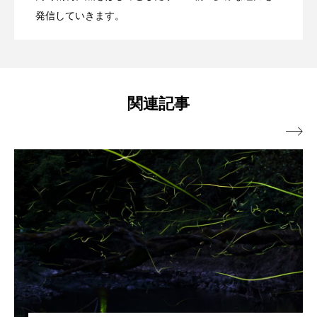
発信していきます。
ブックレビュー
ブリ
ブルーカーボン
ガニの飼育キット＞を発売 子どもたち
＜連載：わたしと水族館＞
プライドフィッシュ
プランクトン
ヘラヤガラ
ベタ
ベニザケ
ベラ
と1年かけて共同開発
関連記事
ホウネンエビ
ホウボウ
ホタテ

ホタルイカ
ホッキガイ
ホッケ
ホテイウオ
ホネガイ
ホホジロザメ
ホヤ
ホンモロコ
ポットベリーシーホース
マアジ
マイクロプラスチック
マグロ
マス
マダイ
マダコ
マダラ