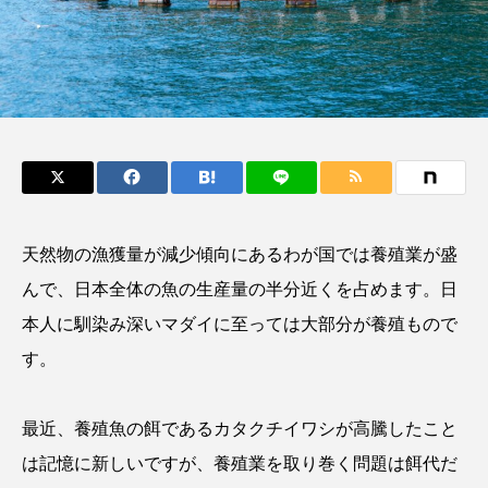
鰭”が特徴的な魚を実
く製＞を作ってみた
際に食べてみた
夏休みの自由研究にい
ト
椎名まさ
みのり
かが？
と
2026.06.02
2026.08.05
キーワードから探す
おばま水族館
かんぱち
わたしと水族館
天然物の漁獲量が減少傾向にあるわが国では養殖業が盛
アイゴ
アイナメ
アオウオ
アオザメ
んで、日本全体の魚の生産量の半分近くを占めます。日
アオリイカ
アカアジ
アカカサゴ
本人に馴染み深いマダイに至っては大部分が養殖もので
す。
アカクラゲ
アカザ
アカハタ
アカムツ
アカメ
アクアリウム
最近、養殖魚の餌であるカタクチイワシが高騰したこと
は記憶に新しいですが、養殖業を取り巻く問題は餌代だ
アサヒガニ
アザアシ
アシカ
アジ