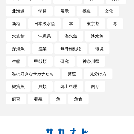
北海道
学習
展示
採集
文化
長崎ペンギン水族館
開発
雑貨
雷魚
新種
日本淡水魚
本
東京都
毒
青森県
頭足類
食中毒
食文化
水族館
沖縄県
海水魚
淡水魚
飼育
骨
高知県
魚介類
魚卵
深海魚
漁業
無脊椎動物
環境
魚食
鯛の鯛
鯨類
鰭脚類
生態
甲殻類
研究
神奈川県
鳥羽水族館
鴨川シーワールド
私の好きなサカナたち
繁殖
見分け方
観賞魚
貝類
郷土料理
釣り
飼育
養殖
魚
魚食