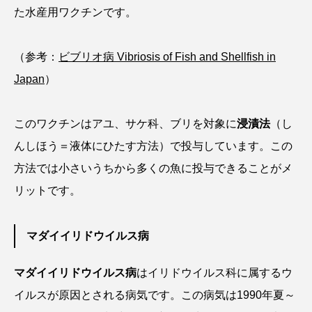
た水産用ワクチンです。
クロツラヘラサギ
クロマグロ
グッピー
グラミー
グルクン
ケブカガニ
ケラ
（参考：
ビブリオ病 Vibriosis of Fish and Shellfish in
Japan
）
ケープペンギン
ゲンゴロウ
コイ
コウテイペンギン
コオイムシ
このワクチンはアユ、サケ科、ブリを対象に
浸漬法
（し
んしほう＝液体にひたす方法）で投与しています。この
コガタペンギン
コガネスズメダイ
方法では小さいうちから多くの魚に投与できることがメ
コクチバス
コクレン
コチ
リットです。
コトクラゲ
コノシロ
コバンザメ
マダイイリドウイルス病
コブシメ
コブダイ
コメツキガニ
マダイイリドウイルス病
はイリドウイルス科に属するウ
コモレビクラゲ
コモンイトギンポ
イルスが原因とされる病気です。この病気は1990年夏～