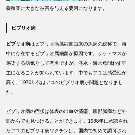
養殖業に大きな被害を与える要因になります。
カブトエビ
カブトクラゲ
カミクラゲ
ビブリオ病
カレイ
カワウソ
カワハギ
カワバタモロコ
カワムツ
ガラ・ルファ
ビブリオ病
はビブリオ病属細菌由来の魚病の総称で、海
中に存在するビブリオ属細菌が原因です。サケ・マスが
キジハタ
キス
キチヌ
キヌバリ
感染する病気として有名ですが、淡水・海水魚問わず宿
キビナゴ
キュウリエソ
キンメダイ
主になることが知られています。中でもアユは感受性が
高く、1970年代はアユのビブリオ病が問題となりまし
ギギ
ギンザケ
ギンザメ
クエ
た。
クサガメ
クジラ
クニマス
クマノミ
ビブリオ病の症状は体表の出血や潰瘍、腹部膨満など外
クモギンポ
クラゲ
クルマエビ
部からでも見つけることができます。1988年に承認され
クロスジギンポ
クロソイ
クロダイ
たアユのビブリオ病ワクチンは、国内で初めて認可され