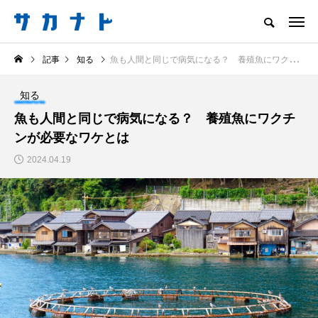
サカナをもっと好きになる
記事
知る
魚も人間と同じで病気になる？ 養殖魚にワクチンが必要なワケとは
知る
食べる
楽しむ
創る
知る
注目記事
魚も人間と同じで病気になる？ 養殖魚にワクチ
サカナを知ろう
ンが必要なワケとは
食べる
創る
2024.04.19
＜ツバメウオ＞は意外
意外と簡単！ 100均で
と美味しい！ “でかい
買った道具で＜魚のは