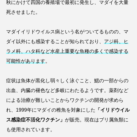
秋にかけて四国の養殖場で最初に発生し、マダイを大量
ゴトウタゴガエル
ゴマフアザラシ
ゴリ
死させました。
ゴンズイ
ゴールデンジェリーフィッシュ
マダイイリドウイルス病という名がついてるものの、マ
サカナアパートメント
サカナブックス
ダイ以外にも感染することが知られており、
アジ科、ヒ
サクラアジ
サクラエビ
サクラダンゴウオ
ラメ科、ハタ科など水産上重要な魚種の多くで感染する
可能性があります
。
サクラマス
サケ
サザエ
サツオミシマ
サバ
サビウツボ
症状は魚体が黒化し弱々しく泳ぐこと、鰓の一部からの
出血、内臓の褪色など多岐にわたるようです。薬剤など
サブカルチャー
サメ
サヨリ
による治療が難しいことからワクチンの開発が求めら
サルシアクラゲ
サルパ
サワガニ
れ、1999年にマダイの稚魚を対象にした
「イリドウイル
ス感染症不活化ワクチン」
が販売。現在はブリ属魚類に
サンゴ
サンショウウオ
サンマ
も使用されています。
サーモン
ザトウクジラ
シクリッド