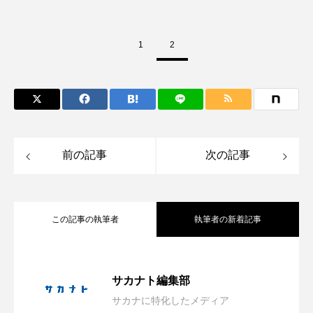
鰭”が特徴的な魚を実
く製＞を作ってみた
際に食べてみた
夏休みの自由研究にい
ト
椎名まさ
みのり
かが？
と
2026.06.02
2026.08.05
1
2
キーワードから探す
かんぱち
わたしと水族館
アイゴ
前の記事
次の記事
アイナメ
アオウオ
アオザメ
アオリイカ
アカアジ
アカカサゴ
この記事の執筆者
執筆者の新着記事
アカクラゲ
アカザ
アカハタ
自由研究にもぴったり！ 学研が＜カブト
2026.08.08
アカムツ
アカメ
アクアリウム
サカナト編集部
サカナに特化したメディア
アサヒガニ
アザアシ
アシカ
アジ
葛西臨海水族園が4日間限定の「水族園で
2026.08.07