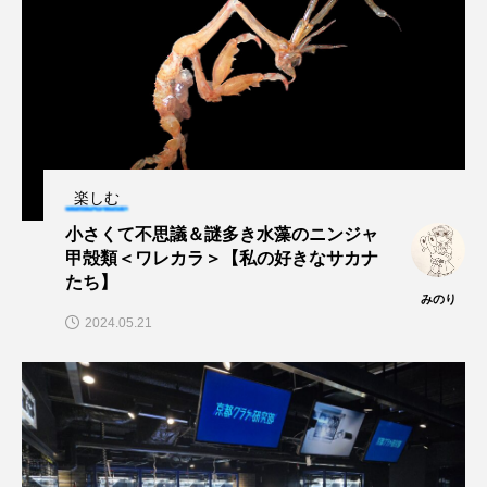
カブトエビ
カブトクラゲ
カミクラゲ
カレイ
カワウソ
カワハギ
カワバタモロコ
カワムツ
ガラ・ルファ
楽しむ
キジハタ
キス
キチヌ
キヌバリ
小さくて不思議＆謎多き水藻のニンジャ
甲殻類＜ワレカラ＞【私の好きなサカナ
キビナゴ
キュウリエソ
キンメダイ
たち】
みのり
ギギ
ギンザケ
ギンザメ
クエ
2024.05.21
クサガメ
クジラ
クニマス
クマノミ
クモギンポ
クラゲ
クルマエビ
クロスジギンポ
クロソイ
クロダイ