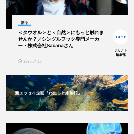
シコロサンゴ
シトウズクラゲ
シマハギ
創る
シャコガイ
シュレーゲルアオガエル
＜タウオル＞と＜自然＞にもっと触れま
せんか？／シングルフック専門メーカ
シラウオ
シロウオ
シログチ
ー・株式会社Sacanaさん
サカナト
編集部
シロザケ
シロワニ
ジンベエザメ
2025.04.17
スクミリンゴガイ
スズキ
スッポン
スナモグリ
スベスベマンジュウガニ
新エッセイ企画『わたしと水族館』
スルメイカ
ズワイガニ
セイウチ
センニンガジ
ソウギョ
ソウダガツオ
ソトオリイワシ
ソラスズメダイ