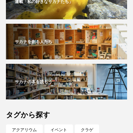
連載「私の好きなサカナたち」
トラフザメ
トラフシャコ
トンボ
ドキュメンタリー
ドジョウ
ドスイカ
ドチザメ
ナマズ
ナンヨウブダイ
サカナを創る人たち
ナンヨウマンタ
ニギス
ニシキアナゴ
ニシキフウライウオ
ニシシマドジョウ
ニジハギ
ニジマス
ニセゴイシウツボ
サカナの本を読もう
ニフレル
ニホンカワウソ
ニホンザリガニ
ニホンナマズ
ニュウドウカジカ
タグから探す
ヌノサラシ
ヌマガエル
ヌマムツ
アクアリウム
イベント
クラゲ
ネコギギ
ネコザメ
ノコギリダイ