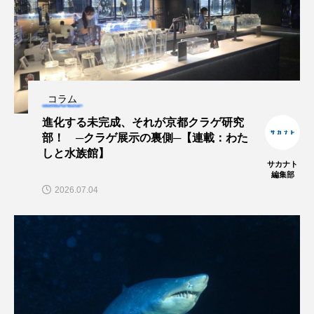
クロツラヘラサギ
クロマグロ
グッピー
グラミー
グルクン
ケブカガニ
ケラ
ケープペンギン
ゲンゴロウ
コイ
コラム
進化する未完成、それが京都クラゲ研究
コウテイペンギン
コオイムシ
部！ ─クラゲ展示の裏側─【連載：わた
しと水族館】
コガタペンギン
コガネスズメダイ
サカナト
編集部
コクチバス
コクレン
コチ
2026.07.04
コトクラゲ
コノシロ
コバンザメ
コブシメ
コブダイ
コメツキガニ
コモレビクラゲ
コモンイトギンポ