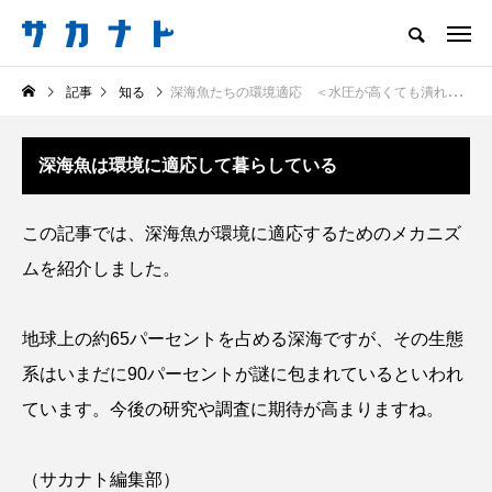
サカナをもっと好きになる
記事
知る
深海魚たちの環境適応 ＜水圧が高くても潰れない理由は？＞
知る
食べる
楽しむ
創る
深海魚は環境に適応して暮らしている
注目記事
サカナを知ろう
この記事では、深海魚が環境に適応するためのメカニズ
食べる
創る
ムを紹介しました。
地球上の約65パーセントを占める深海ですが、その生態
系はいまだに90パーセントが謎に包まれているといわれ
ています。今後の研究や調査に期待が高まりますね。
＜ツバメウオ＞は意外
意外と簡単！ 100均で
と美味しい！ “でかい
買った道具で＜魚のは
（サカナト編集部）