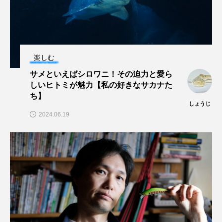
ゴトウタゴガエル
ゴマフアザラシ
ゴリ
ゴンズイ
ゴールデンジェリーフィッシュ
サカナアパートメント
サカナブックス
楽しむ
サメといえばシロワニ！その迫力と愛ら
サクラアジ
サクラエビ
サクラダンゴウオ
しいヒトミが魅力【私の好きなサカナた
ち】
サクラマス
サケ
サザエ
しょうじ
2024.06.19
サツオミシマ
サバ
サビウツボ
サブカルチャー
サメ
サヨリ
サルシアクラゲ
サルパ
サワガニ
サンゴ
サンショウウオ
サンマ
サーモン
ザトウクジラ
シクリッド