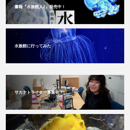
書籍『水族館人2』発売中！
タイコウチ
タイドプール
タカエビ
タカラガイ
タガメ
タコ
タコクラゲ
タコブネ
タチウオ
タナゴ
水族館に行ってみた
タラバガニ
ダイオウイカ
ダイオウカサゴ
ダイサギ
ダンゴウオ
チゴガニ
チヌ
チョウクラゲ
チョウザメ
サカナトライター募集中！
チリメンモンスター
チンアナゴ
ツキヒハナダイ
テナガエビ
デンキウナギ
トゲウオ
トド
トラウツボ
トラフグ