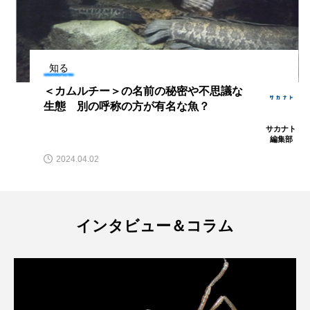
ウマヅラハギ
ウミウシ
エイ
エゾアイナメ
オオカミウオ
知る
オオグソクムシ
オオサンショウウオ
＜カムルチー＞の名前の秘密や不思議な
生態 別の呼称の方が有名な魚？
オショロコマ
オスカー
オタリア
サカナト
編集部
オットセイ
オニヒトデ
オワンクラゲ
2024.04.02
オーストラリア
カイエビ
カイギュウ
カイロウドウケツ
カイワリ
インタビュー＆コラム
カエルアンコウ
カガミガイ
カキ
カクレクマノミ
カゴカマス
カジカ
カタボシイワシ
カツオ
カニ