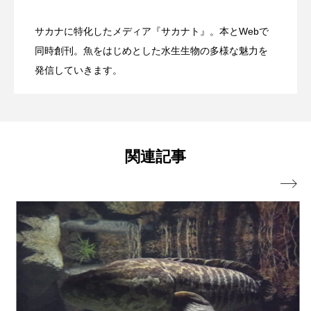
ガニの飼育キット＞を発売 子どもたち
アッキガイ
アナゴ
アブラツノザメ
サカナに特化したメディア『サカナト』。本とWebで
漁港で直接魚を受け取るアプリ「海のマ
2026.08.07
夕涼み」開催 夏ならではのイベントも
同時創刊。魚をはじめとした水生生物の多様な魅力を
と1年かけて共同開発
アブラボテ
アマガエル
アマゴ
発信していきます。
アマダイ
アミメハギ
アメリカザリガニ
ーケット」公開 宮崎県串間市で実証テ
【東京都江戸川区】
アユ
アリアケギバチ
アリゲーターガー
ストを開始へ
関連記事
アンコウ
イカ
イカナゴ
イクラ

イッカク
イトウ
イトヒキアジ
イトヨリダイ
イモリ
イラスト
イリエワニ
イワナ
インドネシア
ウツボ
ウナギ
ウバザメ