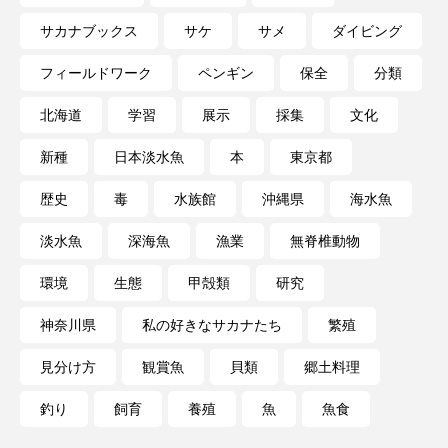
サカナブックス
サケ
サメ
ダイビング
ノロゲンゲ
ハス
ハゼ
ハタタテダイ
フィールドワーク
ペンギン
保全
分類
ハタハタ
ハダカゾウクラゲ
ハナゴンドウ
北海道
学習
展示
採集
文化
ハナシャコ
ハナダイ
ハナビラウオ
新種
日本淡水魚
本
東京都
ハナミノカサゴ
ハブクラゲ
ハリヨ
歴史
毒
水族館
沖縄県
海水魚
バイオロギング
バショウカジキ
淡水魚
深海魚
漁業
無脊椎動物
環境
生態
甲殻類
研究
バンドウイルカ
ヒゲソリダイ
ヒゲダイ
神奈川県
私の好きなサカナたち
繁殖
ヒドラ
ヒメマス
ヒラマサ
ヒラメ
見分け方
観賞魚
貝類
郷土料理
ビワマス
ピラルクー
フィールド
釣り
飼育
養殖
魚
魚食
フエダイ
フエフキダイ
フグ
フナ