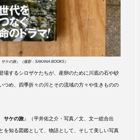
トラフシャコ
トンボ
ドキュメンタリー
ドジョ
ナンヨウブダイ
ナンヨウマンタ
ニギス
ニシキアナ
ギ
ニジマス
ニセゴイシウツボ
ニフレル
ニ
マズ
ニュウドウカジカ
ヌノサラシ
ヌマガエル
ノロゲンゲ
ハス
ハゼ
ハタタテダイ
ケの旅』（撮影：SAKANA BOOKS）
登場するシロザケたちが、産卵のために川底の石や砂
ンドウ
ハナシャコ
ハナダイ
ハナビラウオ
いつめ、四季折々の川とその流域の方々や生きものの
バイオロギング
バショウカジキ
バンドウイルカ
ヒラマサ
ヒラメ
ビワマス
ピラルクー
フィ
 サケの旅
』（平井佑之介・写真／文、文一総合出
フナ
ブックレビュー
ブリ
ブルーカーボン
とを知る図鑑として、物語として、そして美しい写真
ベタ
ベニザケ
ベラ
ホウネンエビ