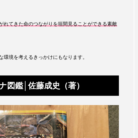
ホッケ
ホテイウオ
ホネガイ
ホホジロザメ
がれてきた命のつながりを垣間見ることができる素敵
マアジ
マイクロプラスチック
マグロ
マス
ミカヅキノエボシ
ミナミギンガメアジ
ミナミヌマエビ
ラ
ムチカラマツ
ムツ
メカジキ
メガロドン
な環境を考えるきっかけにもなります。
ヌケ
メバル
メンダコ
モクズガニ
モツゴ
ナ図鑑│佐藤成史（著）
モリアオガエル
モンツキハギ
ヤコウガイ
ヤ
ョウ
ヤマトヌマエビ
ヤマメ
ヤミヨキセワタ
タ
ユメタチモドキ
ヨウラククラゲ
ヨコエビ
イクラゲ
レシピ
ロックシュリンプ
ワカサギ