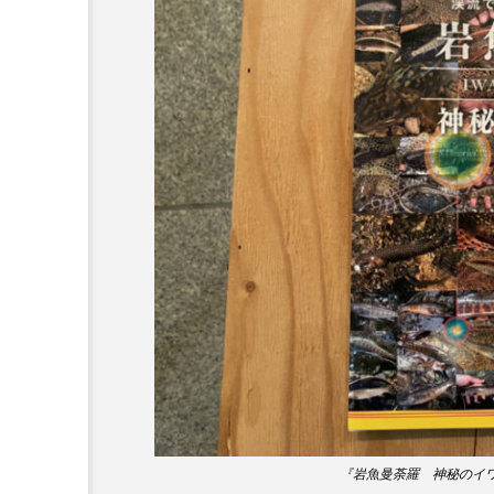
ワニ
ワレカラ
下
保全
健康
八景島
化石
北の大地の水族館
四万十川
四万十川学遊館
地域名
城崎マリンワール
奈良県
宍道湖自然館ゴビ
岩手県
市場
市立
幼魚水族館
広島もとまち
料理
新海生物
新
『岩魚曼荼羅 神秘のイワナ