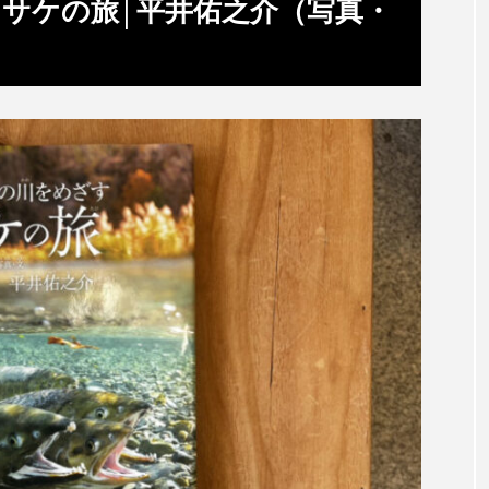
サケの旅│平井佑之介（写真・
サヨリ
サルシアクラゲ
サルパ
サワガニ
ザトウクジラ
シクリッド
シコロサンゴ
シトウズク
アオガエル
シラウオ
シロウオ
シログチ
シ
ゴガイ
スズキ
スッポン
スナモグリ
スベス
セイウチ
センニンガジ
ソウギョ
ソウダガツ
チ
タイドプール
タカエビ
タカラガイ
タガ
タチウオ
タナゴ
タラバガニ
ダイオウイカ
チゴガニ
チヌ
チョウクラゲ
チョウザメ
イ
テナガエビ
デンキウナギ
トゲウオ
トド