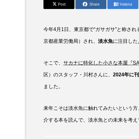
アカカサゴ
アカクラゲ
Post
Share
Hatena
アザアシ
アシカ
今年4月1日、東京都で“ガサガサ”と称さ
アマゴ
アマダイ
京都産業労働局）され、
淡水魚
に注目した
アンコウ
イカ
イ
イモリ
イラスト
そこで、
サカナに特化した小さな本屋『SAK
区）のスタッフ・川村さんに、
2024年
ウマヅラハギ
ウミウシ
ました。
オオサンショウウオ
オシ
オーストラリア
カイエビ
来年こそは淡水魚に触れてみたいという方
カガミガイ
カキ
介する本を読んで、淡水魚との未来を考え
カブトエビ
カブトクラゲ