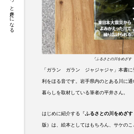
サカナをもっと好きになる
トラフグ
トラフザメ
ドチザメ
ナマズ
ニシシマドジョウ
ニジハ
ニホンザリガニ
ニホンナ
ネコザメ
ノコギリダイ
『ふるさとの川をめざす サ
「ガラン ガラン ジャジャジャ」本書に
ハダカゾウクラゲ
ハナゴ
利をほる音です。岩手県内のとある川に通
ハブクラゲ
ハリヨ
暮らしを取材している筆者の平井さん。
ヒドラ
ヒメマス
はじめに紹介する『
ふるさとの川をめざす
フエフキダイ
フグ
版）は、絵本としてはもちろん、サケのこ
プランクトン
ヘラヤガラ