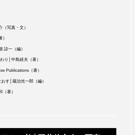
キジハタ
キス
キチヌ
キヌバリ
キビ
ギンザケ
ギンザメ
クエ
クサガメ
クジラ
介（写真・文）
著）
クルマエビ
クロスジギンポ
クロソイ
クロダイ
畑 諒一（編）
グラミー
グルクン
ケブカガニ
ケラ
ケ
わり│中島経夫（著）
コオイムシ
コガタペンギン
コガネスズメダイ
e Publications（著）
なおす│蔵治光一郎（編）
コノシロ
コバンザメ
コブシメ
コブダイ
コ
和（著）
トギンポ
ゴトウタゴガエル
ゴマフアザラシ
ゴリ
サカナアパートメント
サカナブックス
サクラアジ
マス
サケ
サザエ
サツオミシマ
サバ