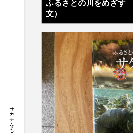
ふるさとの川をめざす 
サブカルチャー
サメ
文）
サンマ
サーモン
シャコガイ
シュレーゲル
ジンベエザメ
スクミリン
スルメイカ
ズワイガニ
ソラスズメダイ
タイコウ
タコクラゲ
タコブネ
ダイサギ
ダンゴウオ
チンアナゴ
ツキヒハナダ