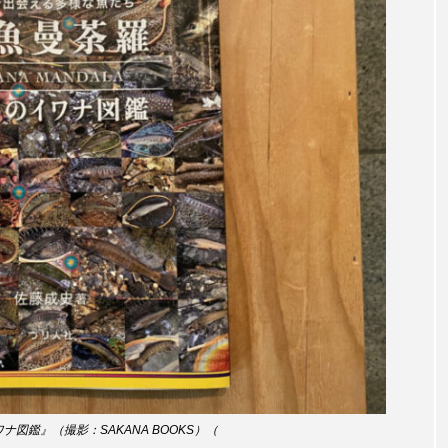
田海中水族館
世界遺産
両生類
交雑
企画
シーパラダイス
共生
分析
分類
刺胞動物
北極
医療
南極大陸
同定
名古屋港水
あきついお
四国
四国水族館
図鑑
固有亜種
ド
夏
外来生物
外来種
外来魚
大分
ウス
宮古島
寄生
寄生虫
対馬
寿司
しものせき水族館・海響館
干支
干潟
幻魚
水族館
形態
微生物
採集
撮影
擬態
潟市
旅行
日本固有種
旬
書籍
未利用
図鑑』（撮影：SAKANA BOOKS）（