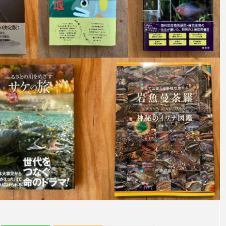
意外と簡単！ 100均で
河川・
買った道具で＜魚のは
点に立
く製＞を作ってみた
ーザ
椎名まさと
みのり
夏休みの自由研究にい
なんで
2026.06.02
かが？
食者”
2026
キーワードから探す
アイゴ
アイナメ
アオウオ
アオザメ