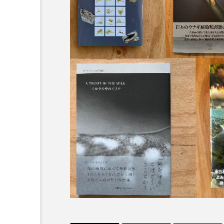
物イラスト
＜ツバメウオ＞は意外
募集中 伊勢
と美味しい！ “でかい
イス館内で1
鰭”が特徴的な魚を実際
サカナト編
示【三重県伊
に食べてみた
集部
2026.08.05
6
かんぱち
わたしと水族館