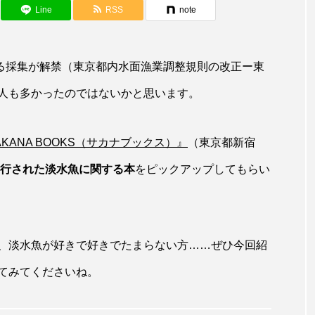
アカザ
アカハタ
アカムツ
アカメ
ア
Line
RSS
note
アジ
アッキガイ
アナゴ
アブラツノザメ
ア
れる採集が解禁（東京都内水面漁業調整規則の改正ー東
アミメハギ
アメリカザリガニ
アユ
アリアケギバチ
人も多かったのではないかと思います。
カナゴ
イクラ
イッカク
イトウ
イトヒキア
イリエワニ
イワナ
インドネシア
ウツボ
ウ
ANA BOOKS（サカナブックス）』
（東京都新宿
に刊行された淡水魚に関する本
をピックアップしてもらい
エイ
エゾアイナメ
オオカミウオ
オオグソク
ョロコマ
オスカー
オタリア
オットセイ
オ
カイギュウ
カイロウドウケツ
カイワリ
カ
、淡水魚が好きで好きでたまらない方……ぜひ今回紹
カクレクマノミ
カゴカマス
カジカ
カタボシイワシ
てみてくださいね。
カミクラゲ
カレイ
カワウソ
カワハギ