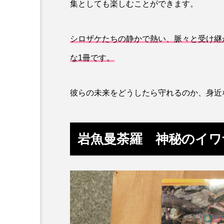
集としても楽しむことができます。
ホタルイカ
ホッキガイ
シロザケたちの静かで熱い、脈々と受け継
ポットベリーシーホース
な1冊です。
マダラ
マテガイ
ミナミメダカ
ミンククジ
彼らの未来をどうしたら守れるのか、身近
メゴチ
メジナ
メ
岩魚曼荼羅 神秘のイワ
モノノケトンガリサカタザメ
ヤドカリ
ヤマトシマドジ
ユウレイクラゲ
ユカタハ
ラムサール条約
リュウセ