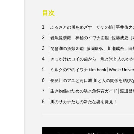
カワムツ
ガラ・ルファ
目次
キンメダイ
ギギ
ふるさとの川をめざす サケの旅│平井佑之
岩魚曼荼羅 神秘のイワナ図鑑│佐藤成史（
クモギンポ
クラゲ
琵琶湖の魚類図鑑│藤岡康弘、川瀬成吾、田
クロマグロ
グッピー
きっかけはコイの歯から 魚と米と人のかか
コイ
コウテイペンギン
ミルクの中のイワナ film book│Whole Univers
長良川のアユと河口堰 川と人の関係を結び
コチ
コトクラゲ
生き物係のための淡水魚飼育ガイド│渡辺昌
コモレビクラゲ
コモンイ
川のサカナたちの新たな姿を発見！
ゴールデンジェリーフィッシュ
サクラダンゴウオ
サクラ