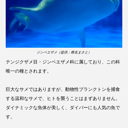
トラフザメ
トラフシャコ
トンボ
ドキュメンタリー
ドジョウ
ドスイカ
ドチザメ
ナマズ
ナンヨウブダイ
ナンヨウマンタ
ニギス
ニシキアナゴ
ジンベエザメ（提供：椎名まさと）
ニシキフウライウオ
ニシシマドジョウ
テンジクザメ目・ジンベエザメ科に属しており、この科
唯一の種とされます。
ニジハギ
ニジマス
ニセゴイシウツボ
ニフレル
ニホンカワウソ
ニホンザリガニ
巨大なサメではありますが、動物性プランクトンを捕食
する温和なサメで、ヒトを襲うことはまずありません。
ニホンナマズ
ニュウドウカジカ
ダイナミックな魚体が美しく、ダイバーにも人気の魚で
ヌノサラシ
ヌマガエル
ヌマムツ
す。
ネコギギ
ネコザメ
ノコギリダイ