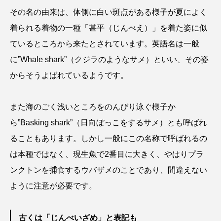
その名の由来は、体側に白い斑点がある様子が夏によく
ノロゲンゲ
ハス
ハゼ
ハタタテダイ
着られる着物の一種「甚平（じんべえ）」を着た姿に似
ているところから来たとされています。英語名は一般
ハタハタ
ハダカゾウクラゲ
ハナゴンドウ
に”Whale shark”（クジラのようなサメ）といい、その姿
ハナシャコ
ハナダイ
ハナビラウオ
からそうよばれているようです。
ハナミノカサゴ
ハブクラゲ
ハリヨ
また海のごく浅いところをのんびり泳ぐ様子か
バイオロギング
バショウカジキ
ら”Basking shark”（日向ぼっこをするサメ）とも呼ばれ
ることもあります。しかし一般にこの名称で呼ばれるの
バンドウイルカ
ヒゲソリダイ
ヒゲダイ
は本種ではなく、現生魚で2番目に大きく、やはりプラ
ヒドラ
ヒメマス
ヒラマサ
ヒラメ
ンクトンを捕食するウバザメのことであり、間違えない
ように注意が必要です。
ビワマス
ピラルクー
フィールド
フエダイ
フエフキダイ
フグ
フナ
古くは「じんべいざめ」と表記も