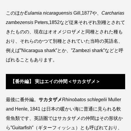
このほか
Eulamia nicaraguensis
Gill,1877や、
Carcharias
zambezensis
Peters,1852など従来それぞれ別種とされて
きたものの、現在はオオメジロザメと同種とされた種も
おり、それらのかつて別種とされていた当時の英語名、
例えば”Nicaragua shark”とか、”Zambezi shark”などと呼
ばれることもあります。
【番外編】 実はエイの仲間＜サカタザメ＞
最後に番外編。
サカタザメ
Rhinobatos schlegelii
Muller
and Henle, 1841 は日本の暖かい海に普通に見られる軟
骨魚類です、英語圏ではサカタザメの仲間はその形状か
ら”Guitarfish”（ギターフィッシュ）とも呼ばれており、