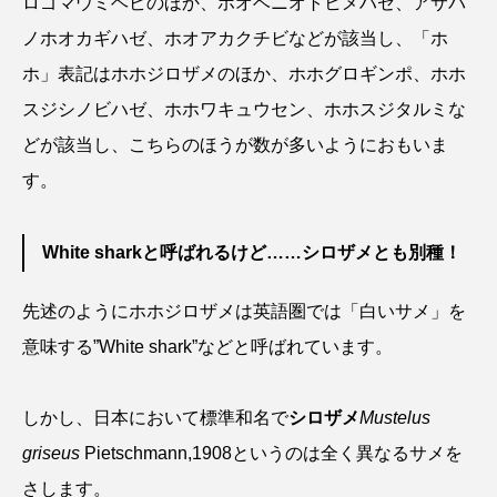
ロゴマウミヘビのほか、ホオベニオトヒメハゼ、アサバ
私の好きなサカナたち
稚魚
絶滅危惧種
ノホオカギハゼ、ホオアカクチビなどが該当し、「ホ
絶滅種
繁殖
繫殖
美ら海水族館
ホ」表記はホホジロザメのほか、ホホグロギンポ、ホホ
スジシノビハゼ、ホホワキュウセン、ホホスジタルミな
美容
群馬県
耳石
脊索動物
どが該当し、こちらのほうが数が多いようにおもいま
自然
自然保護
自由研究
す。
葛西臨海公園
葛西臨海水族園
藻場
White sharkと呼ばれるけど……シロザメとも別種！
藻類
見分け方
観察
調査
先述のようにホホジロザメは英語圏では「白いサメ」を
調理
論文
貝
賀露かにっこ館
意味する”White shark”などと呼ばれています。
資源
赤潮
足摺海洋館SATOUMI
しかし、日本において標準和名で
シロザメ
Mustelus
軟体動物
軟骨魚類
近畿大学
進化
griseus
Pietschmann,1908というのは全く異なるサメを
さします。
郷土料理
酒
釣り
鑑賞魚