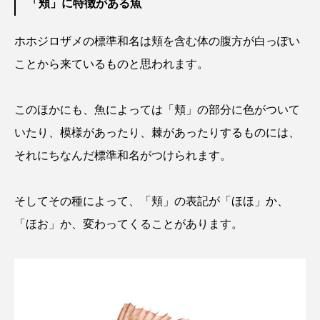
「頬」に特徴がある魚
未利用魚
未来館
東京湾
栄養
ホホジロザメの標準和名は頬を含む体の腹方が白っぽい
ことから来ているものと思われます。
桂浜水族館
梅雨
棘皮動物
横浜開運水族館
正月
歴史
このほかにも、魚によっては「頬」の部分に色がついて
いたり、模様があったり、棘があったりするものには、
死滅回遊魚
水
水族館
水族館人
それにちなんだ標準和名がつけられます。
水槽
水生昆虫
水生生物
汽水域
そしてその種によって、「頬」の表記が「ほほ」か、
河川
沼津港深海水族館
法律
海
「ほお」か、変わってくることがあります。
海きらら
海水魚
海洋
海洋環境
海獣
海綿動物
海藻
海遊館
海鳥
液浸標本
淀川
淡水魚