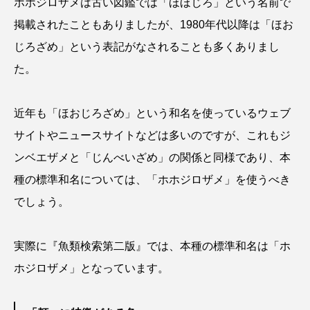
ホホジロザメは古い図鑑では「ほほじろ」という名前で
大分県
天然記念物
奈良県
掲載されたこともありましたが、1980年代以降は「ほお
宍道湖自然館ゴビウス
宮古島
寄生
じろざめ」という表記がなされることも多くありまし
た。
寄生虫
対馬
寿司
小樽
屈斜路湖
岩手県
市場
近年も「ほおじろざめ」という和名を使っているウェブ
サイトやニュースサイトなどは多いのですが、これもジ
市立しものせき水族館・海響館
干支
干潟
ンベエザメと「じんべいざめ」の関係と同様であり、本
幻魚
幼体
幼生
幼魚
種の標準和名については、「ホホジロザメ」を使うべき
でしょう。
幼魚水族館
広島もとまち水族館
形態
微生物
採集
撮影
擬態
文化
実際に『魚類検索第二版』では、本種の標準和名は「ホ
ホジロザメ」となっています。
文学
料理
新海生物
新潟市
旅行
日本固有種
旬
書籍