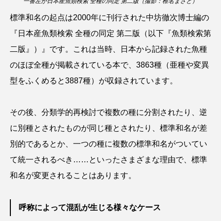
一番左が日本産魚類検索 全種の同定 第二版（撮影：椎名まさと）
クロツラヘラサギ
クロマグロ
グッピー
標準和名の起点は2000年に刊行された中坊徹次博士編の
『日本産魚類検索 全種の同定 第二版（以下『魚類検索第
グラミー
グルクン
ケブカガニ
ケラ
二版』）』です。これは当時、日本から記録された魚種
ケープペンギン
ゲンゴロウ
コイ
のほぼ全種が掲載されている本で、3863種（亜種や変異
型をふくめると3887種）が収録されています。
コウテイペンギン
コオイムシ
コガタペンギン
コガネスズメダイ
その後、分類学的再検討で複数の種に分割されたり、逆
に別種とされたものが同じ種とされたり、標準和名が差
コクチバス
コクレン
コチ
別的であるとか、一つの種に複数の標準和名がついてい
コトクラゲ
コノシロ
コバンザメ
て統一されるべき……といったさまざまな理由で、標準
和名が変更されることはあります。
コブシメ
コブダイ
コメツキガニ
コモレビクラゲ
コモンイトギンポ
呼称によって混乱が生じる様々なケース