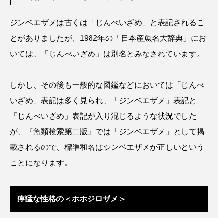
ブックレビュー
ブリ
ブルーカーボン
ジンベエザメは古くは「じんべいざめ」と表記されるこ
とがありましたが、1982年の「日本産魚名大辞典」にお
プライドフィッシュ
プランクトン
いては、「じんべいざめ」は別名とみなされています。
ヘラヤガラ
ベタ
ベニザケ
ベラ
しかし、その後も一般的な図鑑などにおいては「じんべ
ホウネンエビ
ホウボウ
ホタテ
いざめ」表記は多く見られ、「ジンベエザメ」表記と
ホタルイカ
ホッキガイ
ホッケ
「じんべいざめ」表記が入り混じるような状況でした
が、『魚類検索第二版』では「ジンベエザメ」として掲
ホテイウオ
ホネガイ
ホホジロザメ
載されるので、標準和名はジンベエザメが正しいという
ホヤ
ホンモロコ
ポットベリーシーホース
ことになります。
マアジ
マイクロプラスチック
マグロ
獰猛な性格の＜ホホジロザメ＞
マス
マダイ
マダコ
マダラ