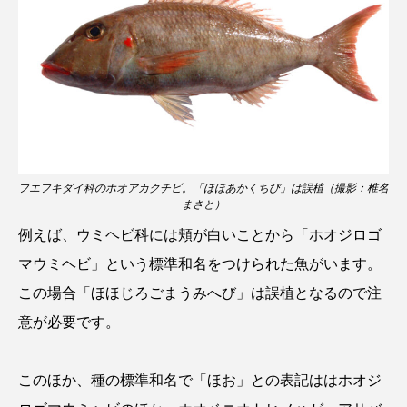
深海
深海生物
深海魚
渋川マリン水族館
渓流
湖
湿地
漁業
漁港
漫画
灯台
無脊椎動物
熱帯魚
牡蠣
特徴
フエフキダイ科のホオアカクチビ。「ほほあかくちび」は誤植（撮影：椎名
琵琶湖博物館
環境
環境保全
まさと）
例えば、ウミヘビ科には頬が白いことから「ホオジロゴ
生きた化石
生態
生態系
生物多様性
マウミヘビ」という標準和名をつけられた魚がいます。
産卵
田んぼ
甲殻類
発酵食品
この場合「ほほじろごまうみへび」は誤植となるので注
意が必要です。
白身魚
相模川
磯
磯焼け
磯遊び
神戸須磨シーワールド
このほか、種の標準和名で「ほお」との表記ははホオジ