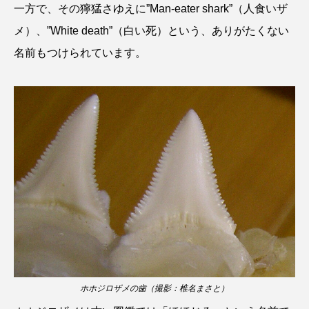
一方で、その獰猛さゆえに”Man-eater shark”（人食いザ
保全
健康
八景島シーパラダイス
メ）、”White death”（白い死）という、ありがたくない
名前もつけられています。
共生
分析
分類
刺胞動物
剥製
動物園
化石
北の大地の水族館
北極
医療
南極大陸
同定
名古屋港水族館
哺乳類
商品
四万十川
四万十川学遊館あきついお
四国
四国水族館
図鑑
固有亜種
固有種
在来生物
地域名
城崎マリンワールド
夏
外来生物
外来種
外来魚
ホホジロザメの歯（撮影：椎名まさと）