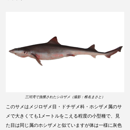
長崎ペンギン水族館
開発
雑貨
雷魚
青森県
頭足類
食中毒
食文化
飼育
骨
高知県
魚介類
魚卵
魚食
鯛の鯛
鯨類
鰭脚類
鳥羽水族館
鴨川シーワールド
三河湾で漁獲されたシロザメ（撮影：椎名まさと）
このサメはメジロザメ目・ドチザメ科・ホシザメ属のサ
メで大きくても1メートルをこえる程度の小型種で、見
た目は同じ属のホシザメと似ていますが体は一様に灰色