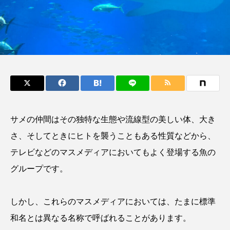
鰭”が特徴的な魚を実
く製＞を作ってみた
際に食べてみた
夏休みの自由研究にい
ト
椎名まさ
みのり
かが？
と
2026.06.02
2026.08.05
キーワードから探す
かんぱち
わたしと水族館
アイゴ
サメの仲間はその独特な生態や流線型の美しい体、大き
アイナメ
アオウオ
アオザメ
さ、そしてときにヒトを襲うこともある性質などから、
アオリイカ
アカアジ
アカカサゴ
テレビなどのマスメディアにおいてもよく登場する魚の
グループです。
アカクラゲ
アカザ
アカハタ
アカムツ
アカメ
アクアリウム
しかし、これらのマスメディアにおいては、たまに標準
和名とは異なる名称で呼ばれることがあります。
アサヒガニ
アザアシ
アシカ
アジ