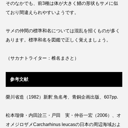
そのなかでも、前3種は体が大きく鰭の形状もサメに似
ており間違えられやすいようです。
サメの仲間の標準和名については混乱を招くものが多く
あります。標準和名を図鑑で正しく覚えましょう。
（サカナトライター：椎名まさと）
参考文献
榮川省造（1982）新釈 魚名考、青銅企画出版、607pp.
松本瑠偉・内田詮三・戸田 実・仲谷一宏（2006）、オ
オメジロザメCarcharhinus leucasの日本の周辺海域およ