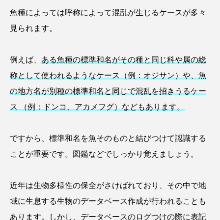
ゴトウタゴガエル
ゴマフアザラシ
ゴリ
魚種によっては呼称によって混乱が生じるケースが多々
見られます。
ゴンズイ
ゴールデンジェリーフィッシュ
サカナアパートメント
サカナブックス
例えば、
ある魚種の標準和名がその種と同じ科や属の総
称として使われるようなケース（例：オジサン）や、魚
サクラアジ
サクラエビ
サクラダンゴウオ
の地方名が別種の標準和名と同じで混乱を招きうるケー
サクラマス
サケ
サザエ
ス （例：ドンコ、アカメフグ）などもあります。
サツオミシマ
サバ
サビウツボ
ですから、標準和名を魚そのものと結びつけて認識する
サブカルチャー
サメ
サヨリ
ことが重要です。図鑑などでしっかり覚えましょう。
サルシアクラゲ
サルパ
サワガニ
近年は生物多様性の保全がさけばれており、その中で地
サンゴ
サンショウウオ
サンマ
域に生息する生物のデータベース作成が行われることも
あります。しかし、データベースのログつけの際に表記
サーモン
ザトウクジラ
シクリッド