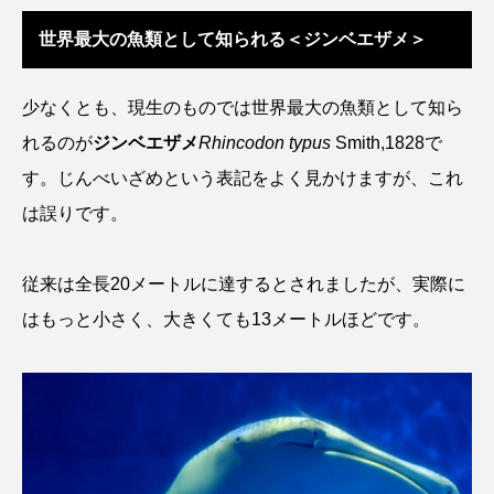
タイコウチ
タイドプール
タカエビ
世界最大の魚類として知られる＜ジンベエザメ＞
タカラガイ
タガメ
タコ
タコクラゲ
少なくとも、現生のものでは世界最大の魚類として知ら
タコブネ
タチウオ
タナゴ
れるのが
ジンベエザメ
Rhincodon typus
Smith,1828で
す。じんべいざめという表記をよく見かけますが、これ
タラバガニ
ダイオウイカ
ダイオウカサゴ
は誤りです。
ダイサギ
ダンゴウオ
チゴガニ
チヌ
従来は全長20メートルに達するとされましたが、実際に
チョウクラゲ
チョウザメ
はもっと小さく、大きくても13メートルほどです。
チリメンモンスター
チンアナゴ
ツキヒハナダイ
テナガエビ
デンキウナギ
トゲウオ
トド
トラウツボ
トラフグ