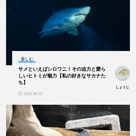
ブックレビュー
ブリ
ブルーカーボン
プライドフィッシュ
プランクトン
ヘラヤガラ
ベタ
ベニザケ
ベラ
ホウネンエビ
ホウボウ
ホタテ
楽しむ
ホタルイカ
ホッキガイ
ホッケ
サメといえばシロワニ！その迫力と愛ら
しいヒトミが魅力【私の好きなサカナた
ち】
ホテイウオ
ホネガイ
ホホジロザメ
しょうじ
2024.06.19
ホヤ
ホンモロコ
ポットベリーシーホース
マアジ
マイクロプラスチック
マグロ
マス
マダイ
マダコ
マダラ