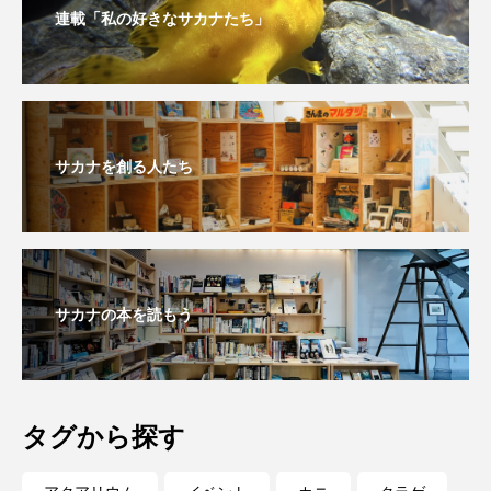
連載「私の好きなサカナたち」
未利用魚
未来館
東京湾
栄養
桂浜水族館
梅雨
棘皮動物
横浜開運水族館
正月
歴史
サカナを創る人たち
死滅回遊魚
水
水族館
水族館人
水槽
水生昆虫
水生生物
汽水域
サカナの本を読もう
河川
沼津港深海水族館
法律
海
海きらら
海水魚
海洋
海洋環境
海獣
海綿動物
海藻
海遊館
タグから探す
海鳥
液浸標本
淀川
淡水魚