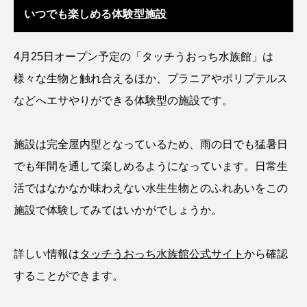
いつでも楽しめる体験型施設
シコロサンゴ
シトウズクラゲ
シマハギ
4月25日オープン予定の「タッチうおっち水族館」は
シャコガイ
シュレーゲルアオガエル
様々な生物と触れ合えるほか、プラニアやポリプテルス
シラウオ
シロウオ
シログチ
などへエサやりができる体験型の施設です。
シロザケ
シロワニ
ジンベエザメ
施設は完全屋内型となっているため、雨の日でも猛暑日
スクミリンゴガイ
スズキ
スッポン
でも年間を通して楽しめるようになっています。日常生
活ではなかなか味わえない水生生物とのふれあいをこの
スナモグリ
スベスベマンジュウガニ
施設で体験してみてはいかがでしょうか。
スルメイカ
ズワイガニ
セイウチ
詳しい情報は
タッチうおっち水族館公式サイト
から確認
センニンガジ
ソウギョ
ソウダガツオ
することができます。
ソトオリイワシ
ソラスズメダイ