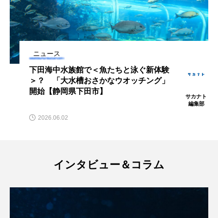
ノロゲンゲ
ハス
ハゼ
ハタタテダイ
ハタハタ
ハダカゾウクラゲ
ハナゴンドウ
ニュース
ハナシャコ
ハナダイ
ハナビラウオ
下田海中水族館で＜魚たちと泳ぐ新体験
＞？ 「大水槽おさかなウオッチング」
開始【静岡県下田市】
ハナミノカサゴ
ハブクラゲ
ハリヨ
サカナト
編集部
バイオロギング
バショウカジキ
2026.06.02
バンドウイルカ
ヒゲソリダイ
ヒゲダイ
インタビュー＆コラム
ヒドラ
ヒメマス
ヒラマサ
ヒラメ
ビワマス
ピラルクー
フィールド
フエダイ
フエフキダイ
フグ
フナ