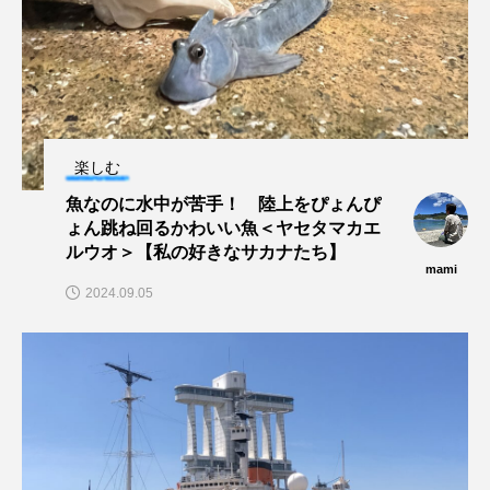
マテガイ
ミカヅキノエボシ
ミナミギンガメアジ
ミナミヌマエビ
ミナミハタンポ
ミナミメダカ
楽しむ
ミンククジラ
ムチカラマツ
ムツ
魚なのに水中が苦手！ 陸上をぴょんぴ
メカジキ
メガロドン
メギス
ょん跳ね回るかわいい魚＜ヤセタマカエ
ルウオ＞【私の好きなサカナたち】
mami
メコン川
メゴチ
メジナ
メヌケ
2024.09.05
メバル
メンダコ
モクズガニ
モツゴ
モノノケトンガリサカタザメ
モリアオガエル
モンツキハギ
ヤコウガイ
ヤゴ
ヤッコ
ヤドカリ
ヤマトシマドジョウ