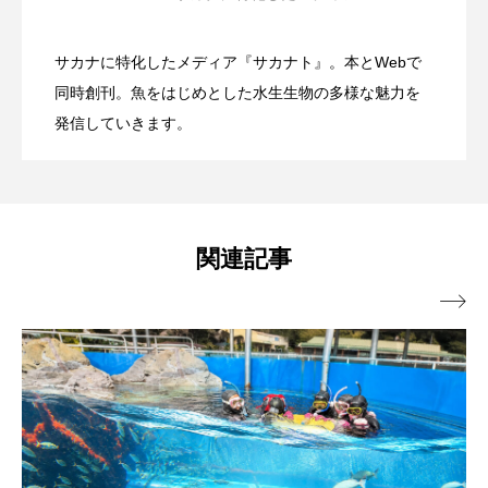
有毒だけど透明感のある美しい姿？ 鴨
2026.08.09
日本の貝』発売 生態写真と標本写真を
トラフザメ
トラフシャコ
トンボ
サカナに特化したメディア『サカナト』。本とWebで
ドキュメンタリー
ドジョウ
ドスイカ
会場は“船でしかいけない磯場”？ 伊豆・
2026.08.08
川シーワールドが夏限定＜アンドンクラ
同時創刊。魚をはじめとした水生生物の多様な魅力を
掲載
ドチザメ
ナマズ
ナンヨウブダイ
発信していきます。
雲見の秘境「キガシタ」で海遊び体験型
ゲ＞の展示開始【千葉県鴨川市】
ナンヨウマンタ
ニギス
ニシキアナゴ
ニシキフウライウオ
ニシシマドジョウ
イベント開催【静岡県松崎町】
関連記事
ニジハギ
ニジマス
ニセゴイシウツボ

ニフレル
ニホンカワウソ
ニホンザリガニ
ニホンナマズ
ニュウドウカジカ
ヌノサラシ
ヌマガエル
ヌマムツ
ネコギギ
ネコザメ
ノコギリダイ