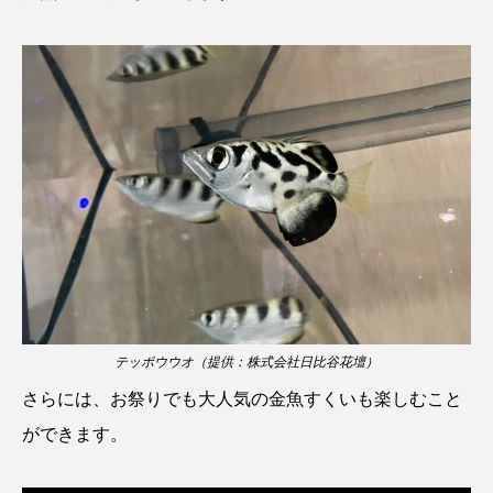
ゴトウタゴガエル
ゴマフアザラシ
ゴリ
ゴンズイ
ゴールデンジェリーフィッシュ
サカナアパートメント
サカナブックス
サクラアジ
サクラエビ
サクラダンゴウオ
サクラマス
サケ
サザエ
サツオミシマ
サバ
サビウツボ
サブカルチャー
サメ
サヨリ
テッポウウオ（提供：株式会社日比谷花壇）
サルシアクラゲ
サルパ
サワガニ
さらには、お祭りでも大人気の金魚すくいも楽しむこと
ができます。
サンゴ
サンショウウオ
サンマ
サーモン
ザトウクジラ
シクリッド