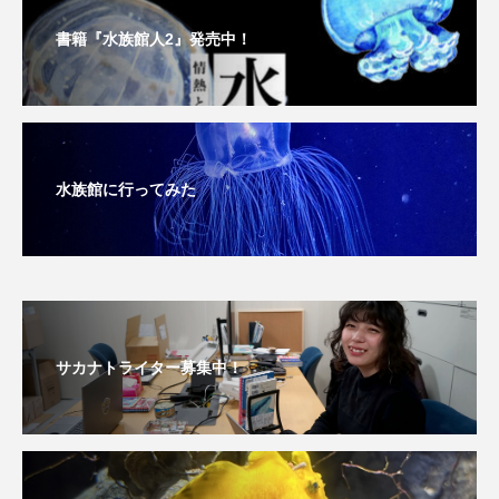
大分県
天然記念物
奈良県
書籍『水族館人2』発売中！
宍道湖自然館ゴビウス
宮古島
寄生
寄生虫
対馬
寿司
小樽
屈斜路湖
岩手県
市場
水族館に行ってみた
市立しものせき水族館・海響館
干支
干潟
幻魚
幼体
幼生
幼魚
幼魚水族館
広島もとまち水族館
形態
サカナトライター募集中！
微生物
採集
撮影
擬態
文化
文学
料理
新海生物
新潟市
旅行
日本固有種
旬
書籍