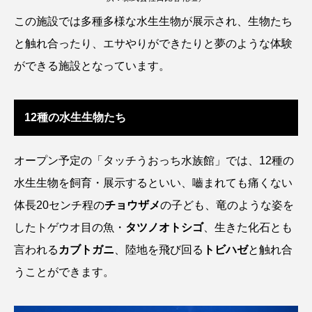
この施設では多種多様な水生生物が展示され、生物たち
カブトエビ
カブトクラゲ
カミクラゲ
と触れ合ったり、エサやりができたりと夢のような体験
ができる施設となっています。
カレイ
カワウソ
カワハギ
カワバタモロコ
カワムツ
ガラ・ルファ
12種の水生生物たち
キジハタ
キス
キチヌ
キヌバリ
オープン予定の「タッチうおっち水族館」では、12種の
キビナゴ
キュウリエソ
キンメダイ
水生生物を飼育・展示するといい、嚙まれても痛くない
ギギ
ギンザケ
ギンザメ
クエ
体長20センチ程の
チョウザメ
の子ども、竜のような姿を
したトゲウオ目の魚・
タツノオトシゴ
、生きた化石とも
クサガメ
クジラ
クニマス
クマノミ
言われる
カブトガニ
、陸地を飛び回る
トビハゼ
と触れ合
クモギンポ
クラゲ
クルマエビ
うことができます。
クロスジギンポ
クロソイ
クロダイ