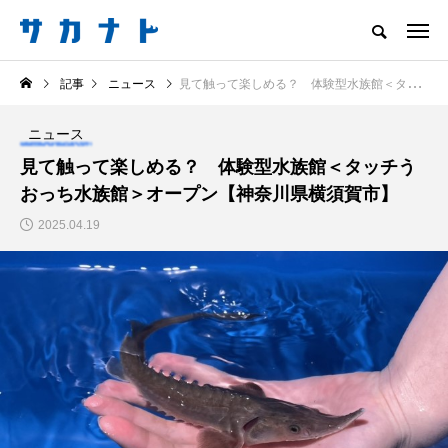
サカナをもっと好きになる
記事
ニュース
見て触って楽しめる？ 体験型水族館＜タッチうおっち水族館＞オープン【神奈川県横須賀市】
知る
食べる
楽しむ
創る
ニュース
注目記事
見て触って楽しめる？ 体験型水族館＜タッチう
サカナを知ろう
おっち水族館＞オープン【神奈川県横須賀市】
食べる
創る
2025.04.19
＜ツバメウオ＞は意外
＜なぜ釣り人は魚拓を
と美味しい！ “でかい
とるのか？＞ 魚拓が