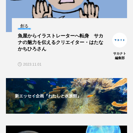
保全
健康
八景島シーパラダイス
共生
分析
分類
刺胞動物
創る
魚屋からイラストレーターへ転身 サカ
剥製
動物園
化石
北の大地の水族館
ナの魅力を伝えるクリエイター・はたな
かちひろさん
北極
医療
南極大陸
同定
サカナト
編集部
2023.11.01
名古屋港水族館
哺乳類
商品
四万十川
四万十川学遊館あきついお
四国
四国水族館
図鑑
固有亜種
固有種
新エッセイ企画『わたしと水族館』
在来生物
地域名
城崎マリンワールド
夏
外来生物
外来種
外来魚