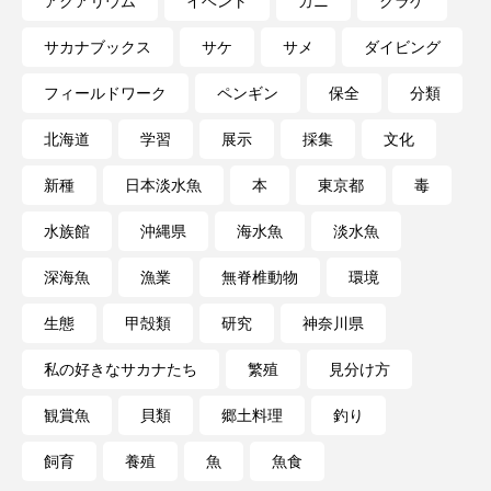
アクアリウム
イベント
カニ
クラゲ
深海
深海生物
深海魚
サカナブックス
サケ
サメ
ダイビング
渋川マリン水族館
渓流
湖
湿地
フィールドワーク
ペンギン
保全
分類
漁業
漁港
漫画
灯台
北海道
学習
展示
採集
文化
新種
日本淡水魚
本
東京都
毒
無脊椎動物
熱帯魚
牡蠣
特徴
水族館
沖縄県
海水魚
淡水魚
琵琶湖博物館
環境
環境保全
深海魚
漁業
無脊椎動物
環境
生きた化石
生態
生態系
生物多様性
生態
甲殻類
研究
神奈川県
産卵
田んぼ
甲殻類
発酵食品
私の好きなサカナたち
繁殖
見分け方
白身魚
相模川
磯
磯焼け
観賞魚
貝類
郷土料理
釣り
磯遊び
神戸須磨シーワールド
飼育
養殖
魚
魚食