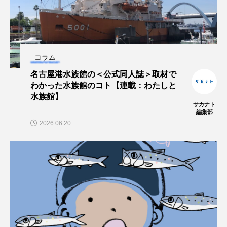
ヤマトヌマエビ
ヤマメ
ヤミヨキセワタ
ユウゼン
ユウレイクラゲ
ユカタハタ
コラム
ユメタチモドキ
ヨウラククラゲ
ヨコエビ
名古屋港水族館の＜公式同人誌＞取材で
わかった水族館のコト【連載：わたしと
水族館】
ヨツメウオ
ラブカ
ラムサール条約
サカナト
編集部
リュウセイクラゲ
レシピ
2026.06.20
ロックシュリンプ
ワカサギ
ワカメ
ワタカ
ワニ
ワレカラ
下田海中水族館
世界遺産
両生類
交雑
企画
伝承
伝統料理