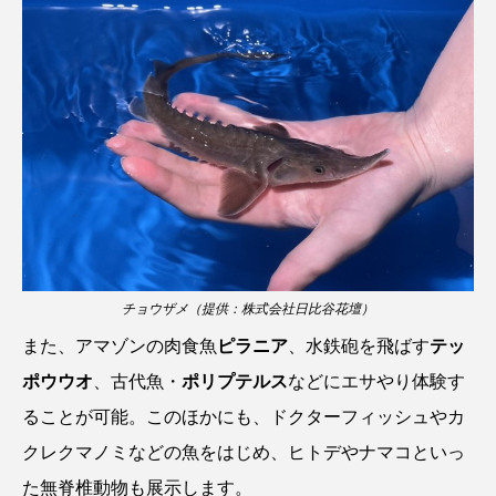
クロツラヘラサギ
クロマグロ
グッピー
グラミー
グルクン
ケブカガニ
ケラ
ケープペンギン
ゲンゴロウ
コイ
コウテイペンギン
コオイムシ
コガタペンギン
コガネスズメダイ
コクチバス
コクレン
コチ
チョウザメ（提供：株式会社日比谷花壇）
また、アマゾンの肉食魚
ピラニア
、水鉄砲を飛ばす
テッ
コトクラゲ
コノシロ
コバンザメ
ポウウオ
、古代魚・
ポリプテルス
などにエサやり体験す
コブシメ
コブダイ
コメツキガニ
ることが可能。このほかにも、ドクターフィッシュやカ
クレクマノミなどの魚をはじめ、ヒトデやナマコといっ
コモレビクラゲ
コモンイトギンポ
た無脊椎動物も展示します。