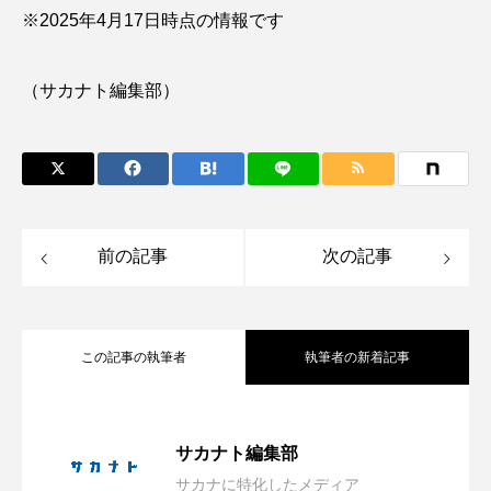
※2025年4月17日時点の情報です
タイコウチ
タイドプール
タカエビ
タカラガイ
タガメ
タコ
タコクラゲ
（サカナト編集部）
タコブネ
タチウオ
タナゴ
タラバガニ
ダイオウイカ
ダイオウカサゴ
ダイサギ
ダンゴウオ
チゴガニ
チヌ
前の記事
次の記事
チョウクラゲ
チョウザメ
チリメンモンスター
チンアナゴ
この記事の執筆者
執筆者の新着記事
ツキヒハナダイ
テナガエビ
デンキウナギ
日本近海の貝827種を収録した図鑑『新版
2026.08.09
サカナト編集部
トゲウオ
トド
トラウツボ
トラフグ
サカナに特化したメディア