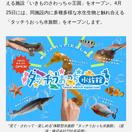
える施設「いきものさわっちゃ王国」をオープン。4月
ウマヅラハギ
ウミウシ
エイ
25日には、同施設内に多種多様な水生生物と触れ合える
エゾアイナメ
エッセイ
オオカミウオ
「タッチうおっち水族館」をオープンします。
オオグソクムシ
オオサンショウウオ
オショロコマ
オスカー
オタリア
オットセイ
オニヒトデ
オワンクラゲ
オーストラリア
カイエビ
カイギュウ
カイロウドウケツ
カイワリ
カエルアンコウ
カガミガイ
カキ
カクレクマノミ
カゴカマス
カジカ
“見て・さわって・楽しめる”体験型水族館『タッチうおっち水族館』（提
供：株式会社日比谷花壇）
カタボシイワシ
カツオ
カニ