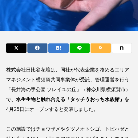
鰭”が特徴的な魚を実
もつ不思議な力──祖
際に食べてみた
父と子の魚拓からその
ト
椎名まさ
清水む
意味を問いなおす
と
み
2026.08.05
2026.08.09
キーワードから探す
おばま水族館
かんぱち
わたしと水族館
株式会社日比谷花壇は、同社が代表企業を務めるエリア
アイゴ
アイナメ
アオウオ
アオザメ
マネジメント横須賀共同事業体が受託、管理運営を行う
アオリイカ
アカアジ
アカカサゴ
「長井海の手公園 ソレイユの丘」（神奈川県横須賀市）
で、
水生生物と触れ合える「タッチうおっち水族館」
を
アカクラゲ
アカザ
アカハタ
4月25日にオープンすると発表しました。
アカムツ
アカメ
アクアリウム
この施設ではチョウザメやタツノオトシゴ、トビハゼと
アサヒガニ
アザアシ
アシカ
アジ