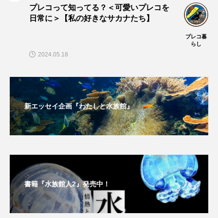
大分県
天然記念物
奈良県
プレコって知ってる？＜可愛いプレコを
日常に＞【私の好きなサカナたち】
宍道湖自然館ゴビウス
宮古島
寄生
プレコ暮
らし
寄生虫
対馬
寿司
小樽
2024.05.18
屈斜路湖
岩手県
市場
市立しものせき水族館・海響館
干支
干潟
新エッセイ企画『わたしと水族館』
幻魚
幼体
幼生
幼魚
幼魚水族館
広島もとまち水族館
形態
微生物
採集
撮影
擬態
文化
書籍『水族館人2』発売中！
文学
料理
新海生物
新潟市
旅行
日本固有種
旬
書籍