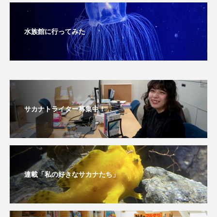
未利用魚
未来館
東京湾
栄養
水族館に行ってみた
桂浜水族館
梅雨
棘皮動物
横浜開運水族館
正月
歴史
死滅回遊魚
水
水族館
水族館人
サカナトライター募集中！
水槽
水生昆虫
水生生物
汽水域
河川
沼津港深海水族館
法律
海
海きらら
海水魚
海洋
海洋環境
連載「私の好きなサカナたち」
海獣
海綿動物
海藻
海遊館
海鳥
液浸標本
淀川
淡水魚