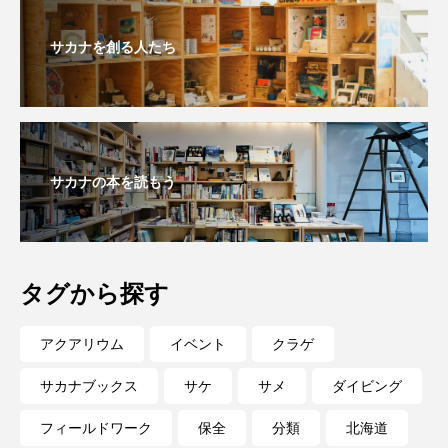
深海
深海生物
深海魚
サカナを創る人たち
渋川マリン水族館
渓流
湖
湿地
漁業
漁港
漫画
灯台
無脊椎動物
熱帯魚
牡蠣
特徴
サカナの本を読もう
琵琶湖博物館
環境
環境保全
生きた化石
生態
生態系
生物多様性
タグから探す
産卵
田んぼ
甲殻類
発酵食品
アクアリウム
イベント
クラゲ
白身魚
相模川
磯
磯焼け
サカナブックス
サケ
サメ
ダイビング
磯遊び
神戸須磨シーワールド
フィールドワーク
保全
分類
北海道