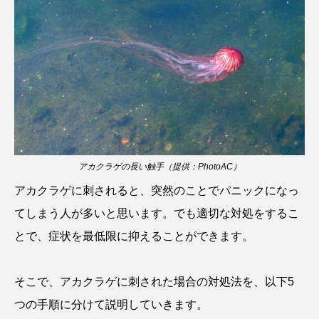
カブトエビ
カブトクラゲ
カミクラゲ
カレイ
カワウソ
カワハギ
カワバタモロコ
カワムツ
ガラ・ルファ
キジハタ
キス
キチヌ
キヌバリ
アカクラゲの長い触手（提供：PhotoAC）
キビナゴ
キュウリエソ
キンメダイ
アカクラゲに刺されると、突然のことでパニックになっ
ギギ
ギンザケ
ギンザメ
クエ
てしまう人が多いと思います。でも適切な対処をするこ
とで、症状を最低限に抑えることができます。
クサガメ
クジラ
クニマス
クマノミ
クモギンポ
クラゲ
クルマエビ
そこで、アカクラゲに刺された場合の対処法を、以下5
つの手順に分けて説明していきます。
クロスジギンポ
クロソイ
クロダイ