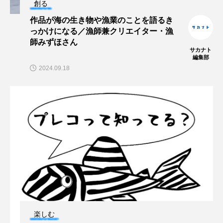
創る
保全
健康
八景島シーパラダイス
作品が海の生き物や漁業のことを語るき
っかけになる／漁師兼クリエイター・漁
共生
分析
分類
刺胞動物
師みずほさん
サカナト
編集部
剥製
動物園
化石
北の大地の水族館
2024.09.18
北極
医療
南極大陸
同定
名古屋港水族館
哺乳類
商品
四万十川
四万十川学遊館あきついお
四国
四国水族館
図鑑
固有亜種
固有種
在来生物
地域名
城崎マリンワールド
夏
外来生物
外来種
外来魚
楽しむ