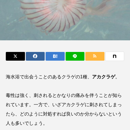
鰭”が特徴的な魚を実
く製＞を作ってみた
際に食べてみた
夏休みの自由研究にい
ト
椎名まさ
みのり
かが？
と
2026.06.02
2026.08.05
キーワードから探す
かんぱち
わたしと水族館
アイゴ
アイナメ
アオウオ
アオザメ
海水浴で出会うことのあるクラゲの1種、
アカクラゲ
。
アオリイカ
アカアジ
アカカサゴ
毒性は強く、刺されるとかなりの痛みを伴うことが知ら
アカクラゲ
アカザ
アカハタ
れています。一方で、いざアカクラゲに刺されてしまっ
アカムツ
アカメ
アクアリウム
たら、どのように対処すれば良いのか分からないという
人も多いでしょう。
アサヒガニ
アザアシ
アシカ
アジ