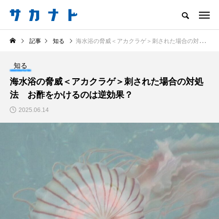
サカナをもっと好きになる
記事
知る
海水浴の脅威＜アカクラゲ＞刺された場合の対処法 お酢をかけるのは逆効果？
知る
食べる
楽しむ
創る
知る
注目記事
海水浴の脅威＜アカクラゲ＞刺された場合の対処
サカナを知ろう
法 お酢をかけるのは逆効果？
食べる
創る
2025.06.14
＜ツバメウオ＞は意外
意外と簡単！ 100均で
と美味しい！ “でかい
買った道具で＜魚のは