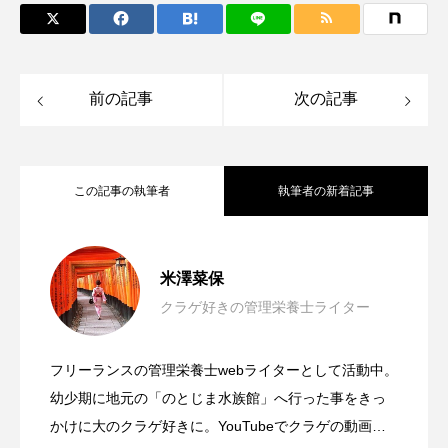
トラフザメ
トラフシャコ
トンボ
ドキュメンタリー
ドジョウ
ドスイカ
前の記事
次の記事
ドチザメ
ナマズ
ナンヨウブダイ
ナンヨウマンタ
ニギス
ニシキアナゴ
この記事の執筆者
執筆者の新着記事
ニシキフウライウオ
ニシシマドジョウ
漁業関係者を困らせる＜クラゲの大量発
2025.12.25
ニジハギ
ニジマス
ニセゴイシウツボ
米澤菜保
ニフレル
ニホンカワウソ
ニホンザリガニ
クラゲ好きの管理栄養士ライター
海水浴の脅威＜アカクラゲ＞刺された場
2025.06.14
生・大型化＞ 漁業被害への対策は？
ニホンナマズ
ニュウドウカジカ
フリーランスの管理栄養士webライターとして活動中。
クラゲのゆらゆらふわふわに命の神秘を
2025.05.14
合の対処法 お酢をかけるのは逆効果？
幼少期に地元の「のとじま水族館」へ行った事をきっ
ヌノサラシ
ヌマガエル
ヌマムツ
かけに大のクラゲ好きに。YouTubeでクラゲの動画を
ネコギギ
ネコザメ
ノコギリダイ