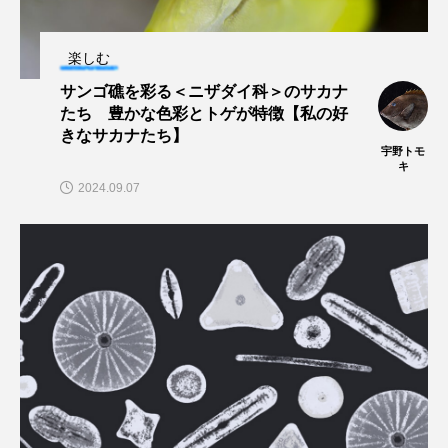
マテガイ
ミカヅキノエボシ
楽しむ
ミナミギンガメアジ
ミナミヌマエビ
サンゴ礁を彩る＜ニザダイ科＞のサカナ
ミナミハタンポ
ミナミメダカ
たち 豊かな色彩とトゲが特徴【私の好
きなサカナたち】
宇野トモ
ミンククジラ
ムチカラマツ
ムツ
キ
2024.09.07
メカジキ
メガロドン
メギス
メコン川
メゴチ
メジナ
メヌケ
メバル
メンダコ
モクズガニ
モツゴ
モノノケトンガリサカタザメ
モリアオガエル
モンツキハギ
ヤコウガイ
ヤゴ
ヤッコ
ヤドカリ
ヤマトシマドジョウ