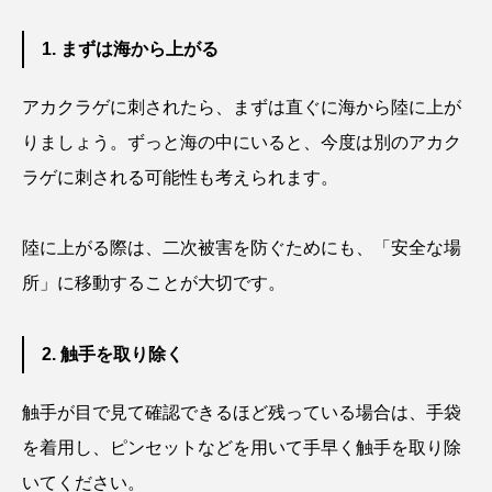
クロツラヘラサギ
クロマグロ
グッピー
1. まずは海から上がる
グラミー
グルクン
ケブカガニ
ケラ
アカクラゲに刺されたら、まずは直ぐに海から陸に上が
ケープペンギン
ゲンゴロウ
コイ
りましょう。ずっと海の中にいると、今度は別のアカク
ラゲに刺される可能性も考えられます。
コウテイペンギン
コオイムシ
コガタペンギン
コガネスズメダイ
陸に上がる際は、二次被害を防ぐためにも、「安全な場
所」に移動することが大切です。
コクチバス
コクレン
コチ
コトクラゲ
コノシロ
コバンザメ
2. 触手を取り除く
コブシメ
コブダイ
コメツキガニ
触手が目で見て確認できるほど残っている場合は、手袋
を着用し、ピンセットなどを用いて手早く触手を取り除
コモレビクラゲ
コモンイトギンポ
いてください。