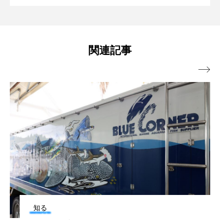
観ているときがいちばん幸せ。
みつける【私の好きなサカナたち】
ノロゲンゲ
ハス
ハゼ
ハタタテダイ
ハタハタ
ハダカゾウクラゲ
ハナゴンドウ
関連記事
ハナシャコ
ハナダイ
ハナビラウオ

ハナミノカサゴ
ハブクラゲ
ハリヨ
バイオロギング
バショウカジキ
バンドウイルカ
ヒゲソリダイ
ヒゲダイ
ヒドラ
ヒメマス
ヒラマサ
ヒラメ
ビワマス
ピラルクー
フィールド
知る
知
フエダイ
フエフキダイ
フグ
フナ