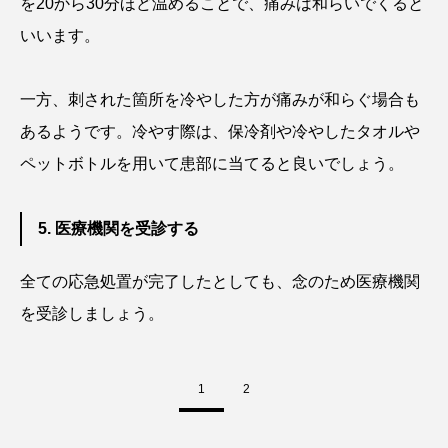
を20から30分ほど温めることで、痛みは和らいでくると
タイコウチ
タイドプール
タカエビ
いいます。
タカラガイ
タガメ
タコ
タコクラゲ
一方、刺された箇所を冷やした方が痛みが和らぐ場合も
タコブネ
タチウオ
タナゴ
あるようです。冷やす際は、保冷剤や冷やしたタオルや
ペットボトルを用いて患部に当てると良いでしょう。
タラバガニ
ダイオウイカ
ダイオウカサゴ
ダイサギ
ダンゴウオ
チゴガニ
チヌ
5. 医療機関を受診する
チョウクラゲ
チョウザメ
全ての応急処置が完了したとしても、念のため医療機関
を受診しましょう。
チリメンモンスター
チンアナゴ
ツキヒハナダイ
テナガエビ
デンキウナギ
1
2
トゲウオ
トド
トラウツボ
トラフグ