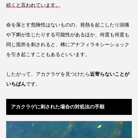
ウマヅラハギ
ウミウシ
エイ
続くと言われています。
エゾアイナメ
オオカミウオ
命を落とす危険性はないものの、発熱を起こしたり頭痛
オオグソクムシ
オオサンショウウオ
や下痢が生じたりする可能性があるほか、何度も何度も
同じ箇所を刺されると、稀にアナフィラキシーショック
オショロコマ
オスカー
オタリア
を引き起こすこともあるといいます。
オットセイ
オニヒトデ
オワンクラゲ
したがって、アカクラゲを見つけたら
近寄らないことが
オーストラリア
カイエビ
カイギュウ
いちばん
です。
カイロウドウケツ
カイワリ
アカクラゲに刺された場合の対処法の手順
カエルアンコウ
カガミガイ
カキ
カクレクマノミ
カゴカマス
カジカ
カタボシイワシ
カツオ
カニ