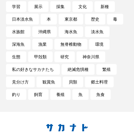
私の好きなサカナたち
稚魚
絶滅危惧種
学習
展示
採集
文化
新種
絶滅種
繁殖
繫殖
美ら海水族館
日本淡水魚
本
東京都
歴史
毒
水族館
沖縄県
海水魚
淡水魚
美容
群馬県
耳石
脊索動物
深海魚
漁業
無脊椎動物
環境
自然
自然保護
自由研究
生態
甲殻類
研究
神奈川県
葛西臨海公園
葛西臨海水族園
藻場
私の好きなサカナたち
絶滅危惧種
繁殖
藻類
見分け方
観察
調査
見分け方
観賞魚
貝類
郷土料理
調理
論文
貝
賀露かにっこ館
釣り
飼育
養殖
魚
魚食
資源
赤潮
足摺海洋館SATOUMI
軟体動物
軟骨魚類
近畿大学
進化
郷土料理
酒
釣り
鑑賞魚