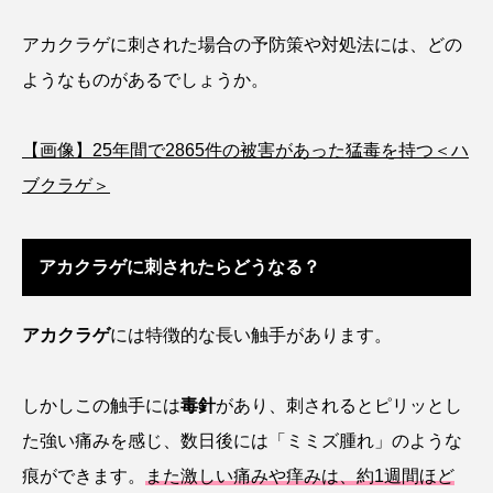
アッキガイ
アナゴ
アブラツノザメ
アカクラゲに刺された場合の予防策や対処法には、どの
ようなものがあるでしょうか。
アブラボテ
アマガエル
アマゴ
アマダイ
アミメハギ
アメリカザリガニ
【画像】25年間で2865件の被害があった猛毒を持つ＜ハ
ブクラゲ＞
アユ
アリアケギバチ
アリゲーターガー
アンコウ
イカ
イカナゴ
イクラ
アカクラゲに刺されたらどうなる？
イッカク
イトウ
イトヒキアジ
アカクラゲ
には特徴的な長い触手があります。
イトヨリダイ
イモリ
イラスト
イリエワニ
イワナ
インドネシア
しかしこの触手には
毒針
があり、刺されるとピリッとし
た強い痛みを感じ、数日後には「ミミズ腫れ」のような
ウツボ
ウナギ
ウバザメ
痕ができます。
また激しい痛みや痒みは、約1週間ほど