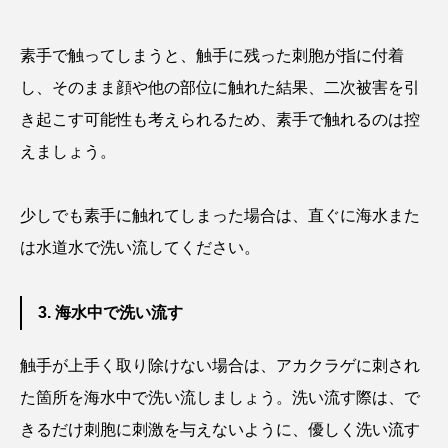
ゴトウタゴガエル
ゴマフアザラシ
ゴリ
素手で触ってしまうと、触手に残った刺胞が指に付着
ゴンズイ
ゴールデンジェリーフィッシュ
し、そのまま顔や他の部位に触れた結果、二次被害を引
サカナアパートメント
サカナブックス
き起こす可能性も考えられるため、素手で触れるのは控
えましょう。
サクラアジ
サクラエビ
サクラダンゴウオ
サクラマス
サケ
サザエ
少しでも素手に触れてしまった場合は、直ぐに海水また
は水道水で洗い流してください。
サツオミシマ
サバ
サビウツボ
サブカルチャー
サメ
サヨリ
3. 海水中で洗い流す
サルシアクラゲ
サルパ
サワガニ
触手が上手く取り除けない場合は、アカクラゲに刺され
た箇所を海水中で洗い流しましょう。洗い流す際は、で
サンゴ
サンショウウオ
サンマ
きるだけ刺胞に刺激を与えないように、優しく洗い流す
サーモン
ザトウクジラ
シクリッド