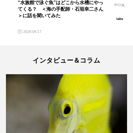
“水族館で泳ぐ魚”はどこから水槽にやっ
近所
てくる？ ＜海の手配師・石垣幸二さん
カワ
ブックレビュー
ブリ
ブルーカーボン
＞に話を聞いてみた
taku
プライドフィッシュ
プランクトン
2026.06.17
20
ヘラヤガラ
ベタ
ベニザケ
ベラ
ホウネンエビ
ホウボウ
ホタテ
インタビュー＆コラム
ホタルイカ
ホッキガイ
ホッケ
ホテイウオ
ホネガイ
ホホジロザメ
ホヤ
ホンモロコ
ポットベリーシーホース
マアジ
マイクロプラスチック
マグロ
マス
マダイ
マダコ
マダラ