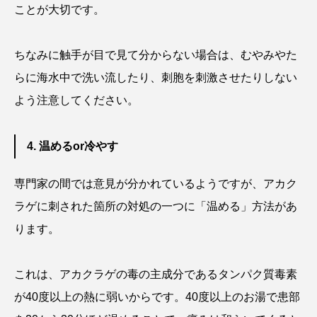
ことが大切です。
シコロサンゴ
シトウズクラゲ
シマハギ
ちなみに触手が目で見て分からない場合は、むやみやた
シャコガイ
シュレーゲルアオガエル
らに海水中で洗い流したり、刺胞を刺激させたりしない
よう注意してください。
シラウオ
シロウオ
シログチ
シロザケ
シロワニ
ジンベエザメ
4. 温めるor冷やす
スクミリンゴガイ
スズキ
スッポン
専門家の間では意見が分かれているようですが、アカク
スナモグリ
スベスベマンジュウガニ
ラゲに刺された箇所の対処の一つに「温める」方法があ
ります。
スルメイカ
ズワイガニ
セイウチ
センニンガジ
ソウギョ
ソウダガツオ
これは、アカクラゲの毒の主成分であるタンパク質毒素
が40度以上の熱に弱いからです。40度以上のお湯で患部
ソトオリイワシ
ソラスズメダイ