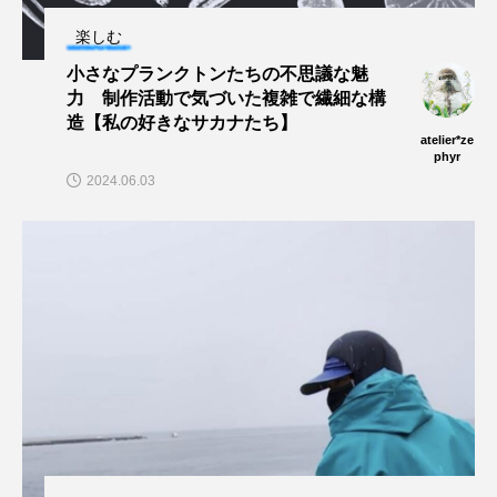
楽しむ
ヤマトヌマエビ
ヤマメ
ヤミヨキセワタ
小さなプランクトンたちの不思議な魅
力 制作活動で気づいた複雑で繊細な構
ユウゼン
ユウレイクラゲ
ユカタハタ
造【私の好きなサカナたち】
atelier*ze
ユメタチモドキ
ヨウラククラゲ
ヨコエビ
phyr
2024.06.03
ヨツメウオ
ラブカ
ラムサール条約
リュウセイクラゲ
レシピ
ロックシュリンプ
ワカサギ
ワカメ
ワタカ
ワニ
ワレカラ
下田海中水族館
世界遺産
両生類
交雑
企画
伝承
伝統料理