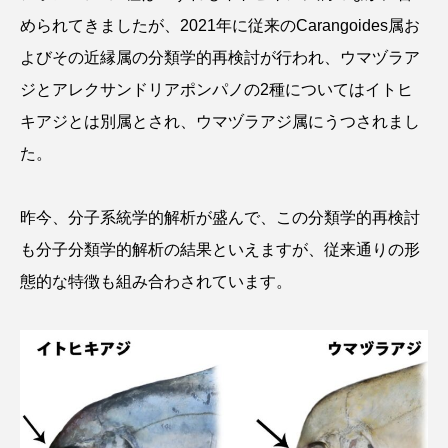
められてきましたが、2021年に従来のCarangoides属お
アッキガイ
アナゴ
アブラツノザメ
よびその近縁属の分類学的再検討が行われ、ウマヅラア
アブラボテ
アマガエル
アマゴ
ジとアレクサンドリアポンパノの2種についてはイトヒ
キアジとは別属とされ、ウマヅラアジ属にうつされまし
アマダイ
アミメハギ
アメリカザリガニ
た。
アユ
アリアケギバチ
アリゲーターガー
昨今、分子系統学的解析が盛んで、この分類学的再検討
アンコウ
イカ
イカナゴ
イクラ
も分子分類学的解析の結果といえますが、従来通りの形
イッカク
イトウ
イトヒキアジ
態的な特徴も組み合わされています。
イトヨリダイ
イモリ
イラスト
イリエワニ
イワナ
インドネシア
ウツボ
ウナギ
ウバザメ