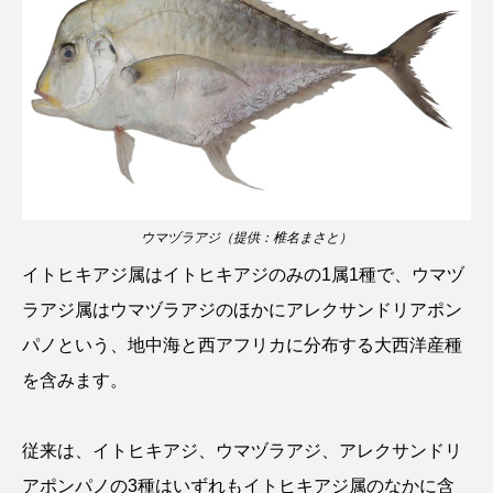
鰭”が特徴的な魚を実
く製＞を作ってみた
際に食べてみた
夏休みの自由研究にい
ト
椎名まさ
みのり
かが？
と
2026.06.02
2026.08.05
キーワードから探す
かんぱち
わたしと水族館
アイゴ
ウマヅラアジ（提供：椎名まさと）
アイナメ
アオウオ
アオザメ
イトヒキアジ属はイトヒキアジのみの1属1種で、ウマヅ
ラアジ属はウマヅラアジのほかにアレクサンドリアポン
アオリイカ
アカアジ
アカカサゴ
パノという、地中海と西アフリカに分布する大西洋産種
アカクラゲ
アカザ
アカハタ
を含みます。
アカムツ
アカメ
アクアリウム
従来は、イトヒキアジ、ウマヅラアジ、アレクサンドリ
アサヒガニ
アザアシ
アシカ
アジ
アポンパノの3種はいずれもイトヒキアジ属のなかに含