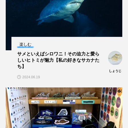
大分県
天然記念物
奈良県
宍道湖自然館ゴビウス
宮古島
寄生
寄生虫
対馬
寿司
小樽
楽しむ
屈斜路湖
岩手県
市場
サメといえばシロワニ！その迫力と愛ら
市立しものせき水族館・海響館
干支
干潟
しいヒトミが魅力【私の好きなサカナた
ち】
しょうじ
幻魚
幼体
幼生
幼魚
2024.06.19
幼魚水族館
広島もとまち水族館
形態
微生物
採集
撮影
擬態
文化
文学
料理
新海生物
新潟市
旅行
日本固有種
旬
書籍