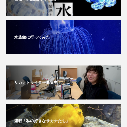
長崎ペンギン水族館
開発
雑貨
雷魚
青森県
頭足類
食中毒
食文化
水族館に行ってみた
飼育
骨
高知県
魚介類
魚卵
魚食
鯛の鯛
鯨類
鰭脚類
鳥羽水族館
鴨川シーワールド
サカナトライター募集中！
連載「私の好きなサカナたち」