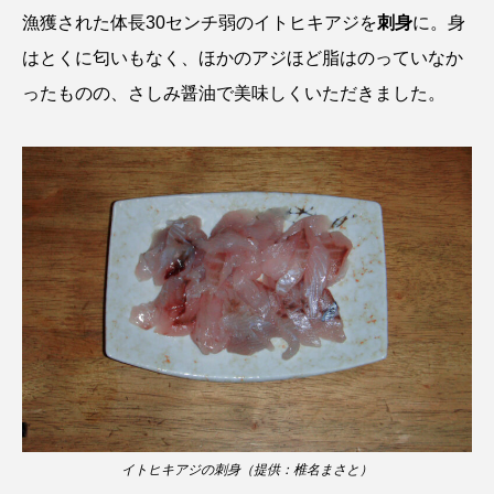
漁獲された体長30センチ弱のイトヒキアジを
刺身
に。身
タイコウチ
タイドプール
タカエビ
はとくに匂いもなく、ほかのアジほど脂はのっていなか
タカラガイ
タガメ
タコ
タコクラゲ
ったものの、さしみ醤油で美味しくいただきました。
タコブネ
タチウオ
タナゴ
タラバガニ
ダイオウイカ
ダイオウカサゴ
ダイサギ
ダンゴウオ
チゴガニ
チヌ
チョウクラゲ
チョウザメ
チリメンモンスター
チンアナゴ
ツキヒハナダイ
テナガエビ
デンキウナギ
トゲウオ
トド
トラウツボ
トラフグ
イトヒキアジの刺身（提供：椎名まさと）