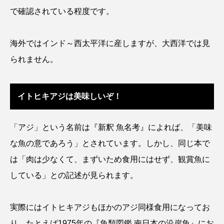
ゴトウタゴガエル
ゴマフアザラシ
ゴリ
で確認されている程度です。
ゴンズイ
ゴールデンジェリーフィッシュ
海外ではインド～西太平洋に産しますが、大西洋では見
サカナアパートメント
サカナブックス
られません。
サクラアジ
サクラエビ
サクラダンゴウオ
イトヒキアジは美味しいぞ！
サクラマス
サケ
サザエ
「アジ」という名前は『新釈 魚名考』によれば、「美味
サツオミシマ
サバ
サビウツボ
な魚の意であろう」とされています。しかし、同じ本で
サブカルチャー
サメ
サヨリ
は「肉は少なくて、まずいため食用にはせず、観賞魚に
している」との記述が見られます。
サルシアクラゲ
サルパ
サワガニ
サンゴ
サンショウウオ
サンマ
実際にはイトヒキアジもほかのアジ同様食用になってお
り、たとえば1975年の『魚類図鑑 南日本の沿岸魚』にお
サーモン
ザトウクジラ
シクリッド