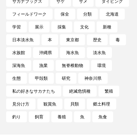
サカナブックス
サケ
サメ
ダイビング
フィールドワーク
保全
分類
北海道
学習
展示
採集
文化
新種
日本淡水魚
本
東京都
歴史
毒
水族館
沖縄県
海水魚
淡水魚
深海魚
漁業
無脊椎動物
環境
生態
甲殻類
研究
神奈川県
私の好きなサカナたち
絶滅危惧種
繁殖
見分け方
観賞魚
貝類
郷土料理
釣り
飼育
養殖
魚
魚食