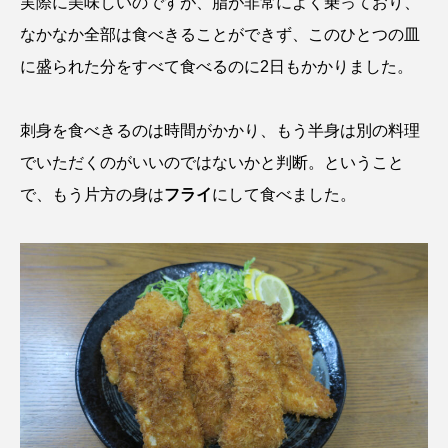
実際に美味しいのですが、脂が非常によく乗っており、
なかなか全部は食べきることができず、このひとつの皿
ノロゲンゲ
ハス
ハゼ
ハタタテダイ
に盛られた分をすべて食べるのに2日もかかりました。
ハタハタ
ハダカゾウクラゲ
ハナゴンドウ
刺身を食べきるのは時間がかかり、もう半身は別の料理
ハナシャコ
ハナダイ
ハナビラウオ
でいただくのがいいのではないかと判断。ということ
ハナミノカサゴ
ハブクラゲ
ハリヨ
で、もう片方の身は
フライ
にして食べました。
バイオロギング
バショウカジキ
バンドウイルカ
ヒゲソリダイ
ヒゲダイ
ヒドラ
ヒメマス
ヒラマサ
ヒラメ
ビワマス
ピラルクー
フィールド
フエダイ
フエフキダイ
フグ
フナ