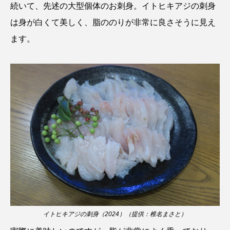
続いて、先述の大型個体のお刺身。イトヒキアジの刺身
トラフザメ
トラフシャコ
トンボ
は身が白くて美しく、脂ののりが非常に良さそうに見え
ドキュメンタリー
ドジョウ
ドスイカ
ます。
ドチザメ
ナマズ
ナンヨウブダイ
ナンヨウマンタ
ニギス
ニシキアナゴ
ニシキフウライウオ
ニシシマドジョウ
ニジハギ
ニジマス
ニセゴイシウツボ
ニフレル
ニホンカワウソ
ニホンザリガニ
ニホンナマズ
ニュウドウカジカ
ヌノサラシ
ヌマガエル
ヌマムツ
イトヒキアジの刺身（2024）（提供：椎名まさと）
ネコギギ
ネコザメ
ノコギリダイ