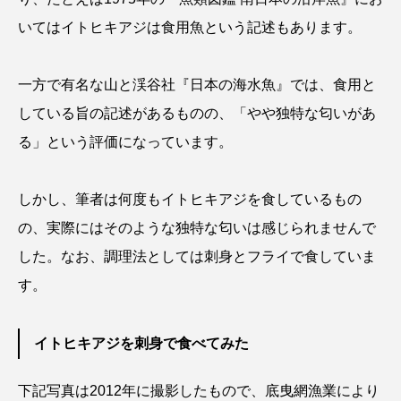
いてはイトヒキアジは食用魚という記述もあります。
シコロサンゴ
シトウズクラゲ
シマハギ
一方で有名な山と渓谷社『日本の海水魚』では、食用と
シャコガイ
シュレーゲルアオガエル
している旨の記述があるものの、「やや独特な匂いがあ
シラウオ
シロウオ
シログチ
る」という評価になっています。
シロザケ
シロワニ
ジンベエザメ
しかし、筆者は何度もイトヒキアジを食しているもの
スクミリンゴガイ
スズキ
スッポン
の、実際にはそのような独特な匂いは感じられませんで
した。なお、調理法としては刺身とフライで食していま
スナモグリ
スベスベマンジュウガニ
す。
スルメイカ
ズワイガニ
セイウチ
センニンガジ
ソウギョ
ソウダガツオ
イトヒキアジを刺身で食べてみた
ソトオリイワシ
ソラスズメダイ
下記写真は2012年に撮影したもので、底曳網漁業により