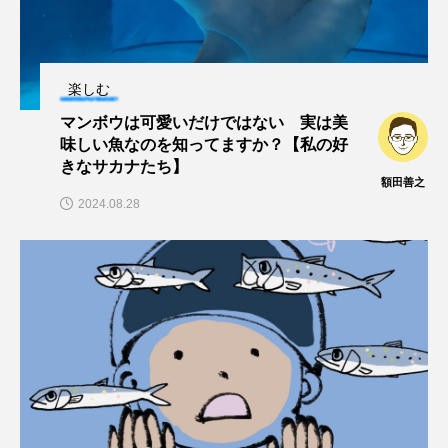
深海
深海生物
深海魚
渋川マリン水族館
渓流
湖
湿地
楽しむ
マンボウは可愛いだけではない 実は美
漁業
漁港
漫画
灯台
味しい魚なのを知ってますか？【私の好
きなサカナたち】
無脊椎動物
熱帯魚
牡蠣
特徴
額田善之
2024.08.28
琵琶湖博物館
環境
環境保全
生きた化石
生態
生態系
生物多様性
産卵
田んぼ
甲殻類
発酵食品
白身魚
相模川
磯
磯焼け
磯遊び
神戸須磨シーワールド