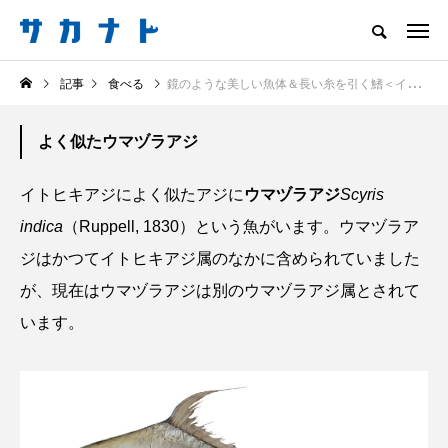
サカナをもっと好きになる
記事
食べる
鏡のような美しい魚体＆長い糸を引く鰭＜イトヒキアジ＞を食べてみた 幼魚は見て・成魚は食べて楽しむ？
知る
食べる
楽しむ
創る
よく似たウマヅラアジ
注目記事
サカナを知ろう
イトヒキアジによく似たアジに
ウマヅラアジ
Scyris
食べる
創る
indica
（Ruppell, 1830）という魚がいます。ウマヅラア
ジはかつてイトヒキアジ属のなかに含められていました
が、現在はウマヅラアジは別のウマヅラアジ属とされて
います。
＜ツバメウオ＞は意外
意外と簡単！ 100均で
と美味しい！ “でかい
買った道具で＜魚のは