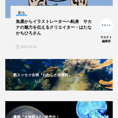
私の好きなサカナたち
稚魚
絶滅危惧種
創る
絶滅種
繁殖
繫殖
美ら海水族館
魚屋からイラストレーターへ転身 サカ
ナの魅力を伝えるクリエイター・はたな
美容
群馬県
耳石
脊索動物
かちひろさん
サカナト
編集部
自然
自然保護
自由研究
2023.11.01
葛西臨海公園
葛西臨海水族園
藻場
藻類
見分け方
観察
調査
新エッセイ企画『わたしと水族館』
調理
論文
貝
賀露かにっこ館
資源
赤潮
足摺海洋館SATOUMI
軟体動物
軟骨魚類
近畿大学
進化
書籍『水族館人2』発売中！
郷土料理
酒
釣り
鑑賞魚