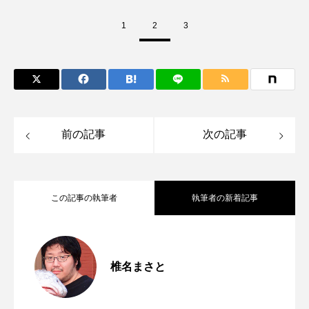
マテガイ
ミカヅキノエボシ
1
2
3
ミナミギンガメアジ
ミナミヌマエビ
ミナミハタンポ
ミナミメダカ
ミンククジラ
ムチカラマツ
ムツ
前の記事
次の記事
メカジキ
メガロドン
メギス
メコン川
メゴチ
メジナ
メヌケ
この記事の執筆者
執筆者の新着記事
メバル
メンダコ
モクズガニ
モツゴ
＜ツバメウオ＞は意外と美味しい！ “でか
2026.08.05
モノノケトンガリサカタザメ
モリアオガエル
椎名まさと
モンツキハギ
ヤコウガイ
ヤゴ
“パンダ”じゃない！ 高知で出会った魚＜
2026.07.23
い鰭”が特徴的な魚を実際に食べてみた
ヤッコ
ヤドカリ
ヤマトシマドジョウ