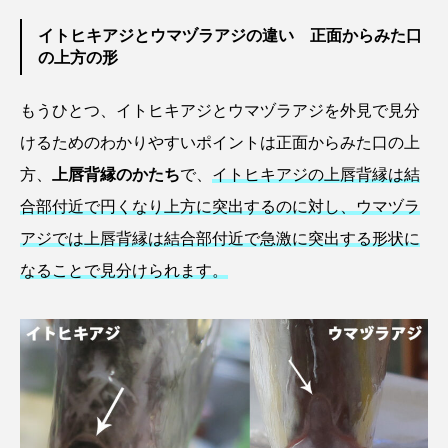
イトヒキアジとウマヅラアジの違い 正面からみた口
カブトエビ
カブトクラゲ
カミクラゲ
の上方の形
カレイ
カワウソ
カワハギ
もうひとつ、イトヒキアジとウマヅラアジを外見で見分
けるためのわかりやすいポイントは正面からみた口の上
カワバタモロコ
カワムツ
ガラ・ルファ
方、
上唇背縁のかたち
で、
イトヒキアジの上唇背縁は結
キジハタ
キス
キチヌ
キヌバリ
合部付近で円くなり上方に突出するのに対し、ウマヅラ
アジでは上唇背縁は結合部付近で急激に突出する形状に
キビナゴ
キュウリエソ
キンメダイ
なることで見分けられます。
ギギ
ギンザケ
ギンザメ
クエ
クサガメ
クジラ
クニマス
クマノミ
クモギンポ
クラゲ
クルマエビ
クロスジギンポ
クロソイ
クロダイ