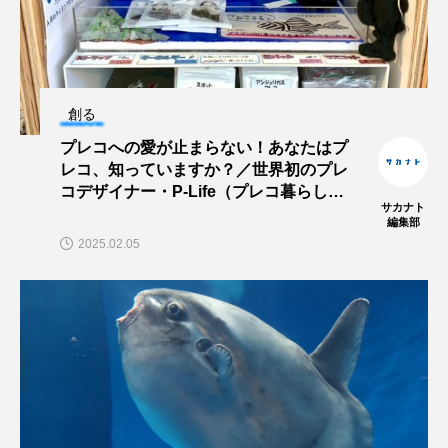
未利用魚
未来館
東京湾
栄養
桂浜水族館
梅雨
棘皮動物
創る
横浜開運水族館
正月
歴史
プレコへの愛が止まらない！あなたはプ
レコ、知っていますか？／世界初のプレ
死滅回遊魚
水
水族館
水族館人
コデザイナー・P-Life（プレコ暮らし）
サカナト
さん
編集部
水槽
水生昆虫
水生生物
汽水域
2025.02.05
河川
沼津港深海水族館
法律
海
海きらら
海水魚
海洋
海洋環境
海獣
海綿動物
海藻
海遊館
海鳥
液浸標本
淀川
淡水魚