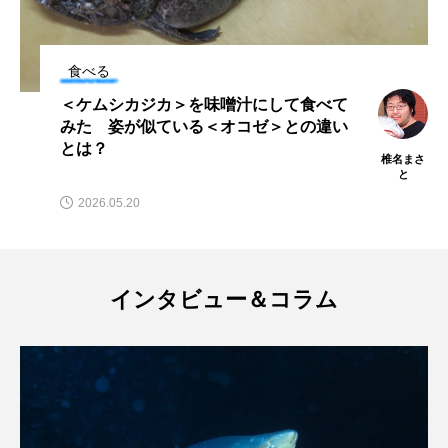
保全
健康
八景島シーパラダイス
食べる
共生
分析
分類
刺胞動物
健康や美容が気になる季節に＜秋鮭＞
食欲の秋にサケを食べると良い理由と
剥製
動物園
化石
北の大地の水族館
は？
百葉
北極
医療
南極大陸
同定
2024.10.22
名古屋港水族館
哺乳類
商品
四万十川
四万十川学遊館あきついお
四国
インタビュー＆コラム
四国水族館
図鑑
固有亜種
固有種
在来生物
地域名
城崎マリンワールド
夏
外来生物
外来種
外来魚