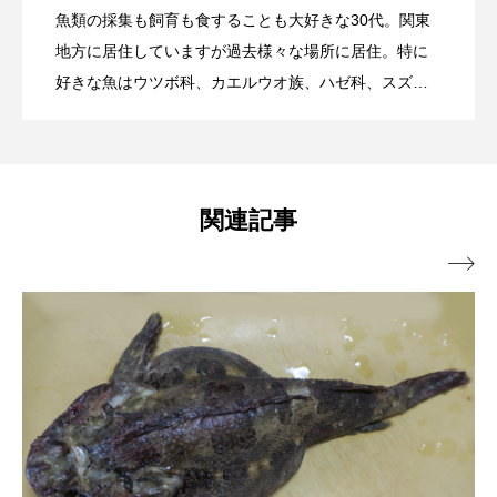
魚類の採集も飼育も食することも大好きな30代。関東
南の島で釣れたテンジクダイ科の魚＜シ
2026.07.05
バンダイシモチ＞ 釣り＆採集で気づく
地方に居住していますが過去様々な場所に居住。特に
ヤマトヌマエビ
ヤマメ
ヤミヨキセワタ
好きな魚はウツボ科、カエルウオ族、ハゼ科、スズメ
ユウゼン
ユウレイクラゲ
ユカタハタ
ダイ科、テンジクダイ科、ナマズ類。研究テーマは魚
ボリ＞を飼育してみた 日本産淡水魚に
魚類相の変化とは？
類耳石と底曳網漁業。
ユメタチモドキ
ヨウラククラゲ
ヨコエビ
そっくり？
ヨツメウオ
ラブカ
ラムサール条約
関連記事
リュウセイクラゲ
レシピ

ロックシュリンプ
ワカサギ
ワカメ
ワタカ
ワニ
ワレカラ
下田海中水族館
世界遺産
両生類
交雑
企画
伝承
伝統料理