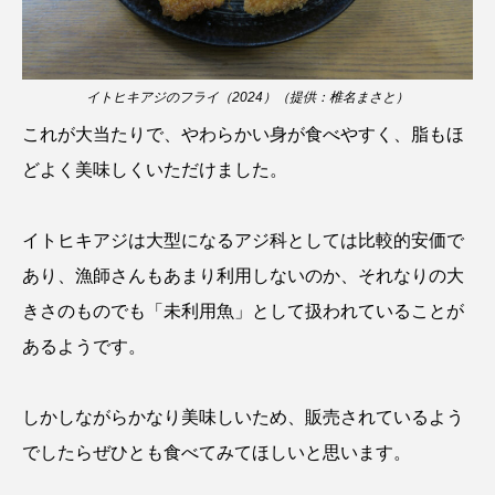
ブックレビュー
ブリ
ブルーカーボン
プライドフィッシュ
プランクトン
イトヒキアジのフライ（2024）（提供：椎名まさと）
これが大当たりで、やわらかい身が食べやすく、脂もほ
ヘラヤガラ
ベタ
ベニザケ
ベラ
どよく美味しくいただけました。
ホウネンエビ
ホウボウ
ホタテ
イトヒキアジは大型になるアジ科としては比較的安価で
ホタルイカ
ホッキガイ
ホッケ
あり、漁師さんもあまり利用しないのか、それなりの大
ホテイウオ
ホネガイ
ホホジロザメ
きさのものでも「未利用魚」として扱われていることが
あるようです。
ホヤ
ホンモロコ
ポットベリーシーホース
マアジ
マイクロプラスチック
マグロ
しかしながらかなり美味しいため、販売されているよう
でしたらぜひとも食べてみてほしいと思います。
マス
マダイ
マダコ
マダラ