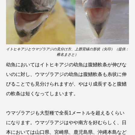
クロツラヘラサギ
クロマグロ
グッピー
グラミー
グルクン
ケブカガニ
ケラ
ケープペンギン
ゲンゴロウ
コイ
イトヒキアジとウマヅラアジの見分け方、上唇背縁の形状（矢印）（提供：
コウテイペンギン
コオイムシ
椎名まさと）
幼魚においてはイトヒキアジの幼魚は腹鰭軟条が伸びな
コガタペンギン
コガネスズメダイ
いのに対し、ウマヅラアジの幼魚は腹鰭軟条も糸状に伸
コクチバス
コクレン
コチ
びることでも見分けられますが、やはり成長すると腹鰭
の軟条は短くなってしまいます。
コトクラゲ
コノシロ
コバンザメ
コブシメ
コブダイ
コメツキガニ
ウマヅラアジも大型種で全長1メートルを超えるくらい
になります。ウマヅラアジはやや南方を好むらしく、日
コモレビクラゲ
コモンイトギンポ
本においては山口県、宮崎県、鹿児島県、沖縄本島など