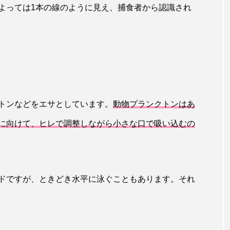
よっては1本の線のように見え、捕食者から認識され
田海中水族館
世界遺産
両生類
交雑
企画
シーパラダイス
共生
分析
分類
刺胞動物
北極
医療
南極大陸
同定
名古屋港水
あきついお
四国
四国水族館
図鑑
固有亜種
トンなどをエサとしています。
動物プランクトンはあ
ド
夏
外来生物
外来種
外来魚
大分
に向けて、ヒレで調整しながら小さな口で吸い込むの
ウス
宮古島
寄生
寄生虫
対馬
寿司
しものせき水族館・海響館
干支
干潟
幻魚
ドですが、ときどき水平に泳ぐこともあります。それ
水族館
形態
微生物
採集
撮影
擬態
潟市
旅行
日本固有種
旬
書籍
未利用