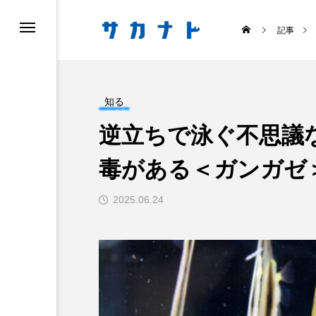
記事
知る
逆立ちで泳ぐ不思議
毒がある＜ガンガゼ
ス
食べる
2025.06.24
