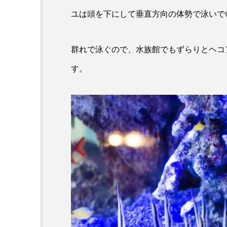
ユは頭を下にして垂直方向の体勢で泳いで
カワムツ
ガラ・ルファ
キンメダイ
ギギ
群れで泳ぐので、水族館でもずらりとヘコ
クモギンポ
クラゲ
す。
クロマグロ
グッピー
コイ
コウテイペンギン
コチ
コトクラゲ
コモレビクラゲ
コモンイ
ゴールデンジェリーフィッシュ
サクラダンゴウオ
サクラ