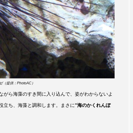
ホッケ
ホテイウオ
ホネガイ
ホホジロザメ
マアジ
マイクロプラスチック
マグロ
マス
ミカヅキノエボシ
ミナミギンガメアジ
ミナミヌマエビ
ラ
ムチカラマツ
ムツ
メカジキ
メガロドン
ヌケ
メバル
メンダコ
モクズガニ
モツゴ
モリアオガエル
モンツキハギ
ヤコウガイ
ヤ
（提供：PhotoAC）
ながら海藻のすき間に入り込んで、姿がわからないよ
ョウ
ヤマトヌマエビ
ヤマメ
ヤミヨキセワタ
役立ち、海藻と調和します。まさに
“海のかくれんぼ
タ
ユメタチモドキ
ヨウラククラゲ
ヨコエビ
イクラゲ
レシピ
ロックシュリンプ
ワカサギ