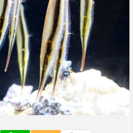
意外と簡単！ 100均で
河川・
買った道具で＜魚のは
点に立
く製＞を作ってみた
ーザ
椎名まさと
みのり
夏休みの自由研究にい
なんで
2026.06.02
かが？
食者”
2026
キーワードから探す
アイゴ
アイナメ
アオウオ
アオザメ