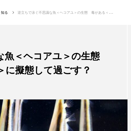
知る
逆立ちで泳ぐ不思議な魚＜ヘコアユ＞の生態 毒がある＜ガンガゼ＞に擬態して過ごす？
注目記事
サカナを知ろう
な魚＜ヘコアユ＞の生態
＞に擬態して過ごす？
創る
楽し