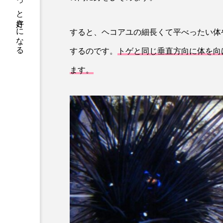
サカナをもっと好きになる
トラフグ
トラフザメ
ドチザメ
ナマズ
すると、ヘコアユの細長くて平べったい体
ニシシマドジョウ
ニジハ
するのです。
トゲと同じ垂直方向に体を向
ます。
ニホンザリガニ
ニホンナ
ネコザメ
ノコギリダイ
ハダカゾウクラゲ
ハナゴ
ハブクラゲ
ハリヨ
ヒドラ
ヒメマス
フエフキダイ
フグ
プランクトン
ヘラヤガラ