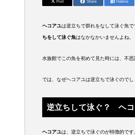
アカカサゴ
アカクラゲ
Post
Share
Hatena
アザアシ
アシカ
ヘコアユ
は逆立ちで群れをなして泳ぐ魚で
アマゴ
アマダイ
ちをして泳ぐ魚
はなかなかいませんよね。
アンコウ
イカ
イ
水族館でこの魚を初めて見た時には、不思
イモリ
イラスト
ウマヅラハギ
ウミウシ
では、なぜヘコアユは逆立ちで泳ぐのでし
オオサンショウウオ
オシ
オーストラリア
カイエビ
逆立ちして泳ぐ？ ヘコ
カガミガイ
カキ
カブトエビ
カブトクラゲ
ヘコアユ
は、逆立ちで泳ぐのが特徴的です