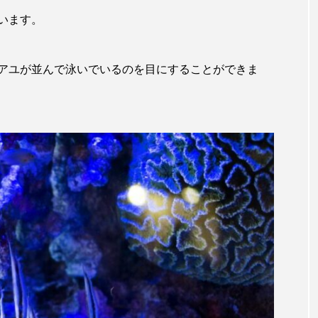
います。
キジハタ
キス
キチヌ
キヌバリ
キビ
ギンザケ
ギンザメ
クエ
クサガメ
クジラ
アユが並んで泳いでいるのを目にすることができま
クルマエビ
クロスジギンポ
クロソイ
クロダイ
グラミー
グルクン
ケブカガニ
ケラ
ケ
コオイムシ
コガタペンギン
コガネスズメダイ
コノシロ
コバンザメ
コブシメ
コブダイ
コ
トギンポ
ゴトウタゴガエル
ゴマフアザラシ
ゴリ
サカナアパートメント
サカナブックス
サクラアジ
マス
サケ
サザエ
サツオミシマ
サバ