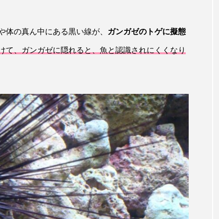
トラフシャコ
トンボ
ドキュメンタリー
ドジョ
ナンヨウブダイ
ナンヨウマンタ
ニギス
ニシキアナ
や体の真ん中にある黒い線が、
ガンガゼのトゲに擬態
ギ
ニジマス
ニセゴイシウツボ
ニフレル
ニ
けて、ガンガゼに隠れると、魚と認識されにくくなり
マズ
ニュウドウカジカ
ヌノサラシ
ヌマガエル
ノロゲンゲ
ハス
ハゼ
ハタタテダイ
ンドウ
ハナシャコ
ハナダイ
ハナビラウオ
バイオロギング
バショウカジキ
バンドウイルカ
ヒラマサ
ヒラメ
ビワマス
ピラルクー
フィ
フナ
ブックレビュー
ブリ
ブルーカーボン
ベタ
ベニザケ
ベラ
ホウネンエビ