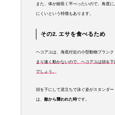
また、体が細長く平べったいので、角度に
ワニ
ワレカラ
下
にくいという特徴もあります。
保全
健康
八景島
化石
北の大地の水族館
その2. エサを食べるため
四万十川
四万十川学遊館
ヘコアユは、海底付近の小型動物プランク
地域名
城崎マリンワール
まり速く動かないので、ヘコアユは頭を下
奈良県
宍道湖自然館ゴビ
でしょう。
岩手県
市場
市立
頭を下にして逆立ちで泳ぐ姿がスタンダー
幼魚水族館
広島もとまち
は、
敵から襲われた時
です。
料理
新海生物
新