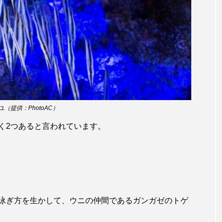
サヨリ
サルシアクラゲ
サルパ
サワガニ
ザトウクジラ
シクリッド
シコロサンゴ
シトウズク
アオガエル
シラウオ
シロウオ
シログチ
シ
ゴガイ
スズキ
スッポン
スナモグリ
スベス
セイウチ
センニンガジ
ソウギョ
ソウダガツ
（提供：PhotoAC）
く2つあると言われています。
チ
タイドプール
タカエビ
タカラガイ
タガ
タチウオ
タナゴ
タラバガニ
ダイオウイカ
チゴガニ
チヌ
チョウクラゲ
チョウザメ
イ
テナガエビ
デンキウナギ
トゲウオ
トド
泳ぎ方を生かして、ウニの仲間であるガンガゼのトゲ