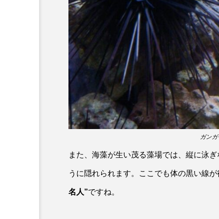
ホタルイカ
ホッキガイ
ポットベリーシーホース
マダラ
マテガイ
ミナミメダカ
ミンククジ
メゴチ
メジナ
メ
モノノケトンガリサカタザメ
ガンガゼ
また、海藻が生い茂る藻場では、縦に泳ぎ
ヤドカリ
ヤマトシマドジ
うに隠れられます。ここでも体の黒い線が
ユウレイクラゲ
ユカタハ
名人”
ですね。
ラムサール条約
リュウセ