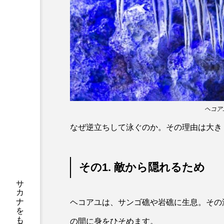
サブカルチャー
サメ
サンマ
サーモン
シャコガイ
シュレーゲル
ジンベエザメ
スクミリン
スルメイカ
ズワイガニ
ヘコアユ
なぜ逆立ちして泳ぐのか。その理由は大き
ソラスズメダイ
タイコウ
タコクラゲ
タコブネ
その1. 敵から隠れるため
ダイサギ
ダンゴウオ
チンアナゴ
ツキヒハナダ
ヘコアユは、サンゴ礁や岩礁に生息。その
の間に身をひそめます。