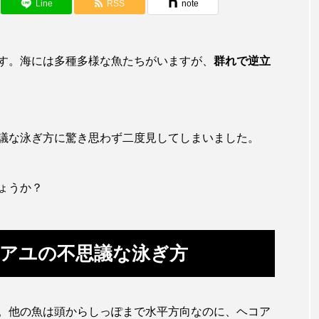
アカザ
アカハタ
アカムツ
アカメ
ア
Line
RSS
note
アジ
アッキガイ
アナゴ
アブラツノザメ
ア
す。海には多種多様な魚たちがいますが、
群れで逆立
アミメハギ
アメリカザリガニ
アユ
アリアケギバチ
カナゴ
イクラ
イッカク
イトウ
イトヒキア
議な泳ぎ方に驚き思わず二度見してしまいました。
イリエワニ
イワナ
インドネシア
ウツボ
ウ
エイ
エゾアイナメ
オオカミウオ
オオグソク
ょうか？
ョロコマ
オスカー
オタリア
オットセイ
オ
カイギュウ
カイロウドウケツ
カイワリ
カ
アユの不思議な泳ぎ方
カクレクマノミ
カゴカマス
カジカ
カタボシイワシ
カミクラゲ
カレイ
カワウソ
カワハギ
。他の魚は頭からしっぽまで水平方向なのに、ヘコア