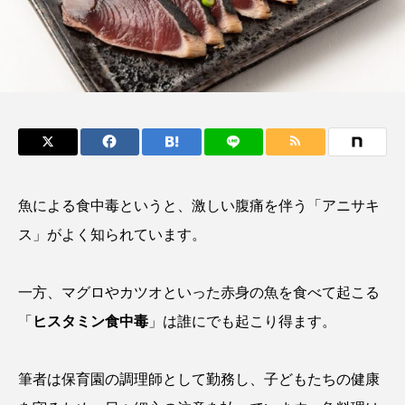
鰭”が特徴的な魚を実
く製＞を作ってみた
際に食べてみた
夏休みの自由研究にい
ト
椎名まさ
みのり
かが？
と
2026.06.02
2026.08.05
キーワードから探す
おばま水族館
かんぱち
わたしと水族館
魚による食中毒というと、激しい腹痛を伴う「アニサキ
アイゴ
アイナメ
アオウオ
アオザメ
ス」がよく知られています。
アオリイカ
アカアジ
アカカサゴ
一方、マグロやカツオといった赤身の魚を食べて起こる
アカクラゲ
アカザ
アカハタ
「
ヒスタミン食中毒
」は誰にでも起こり得ます。
アカムツ
アカメ
アクアリウム
筆者は保育園の調理師として勤務し、子どもたちの健康
アサヒガニ
アザアシ
アシカ
アジ