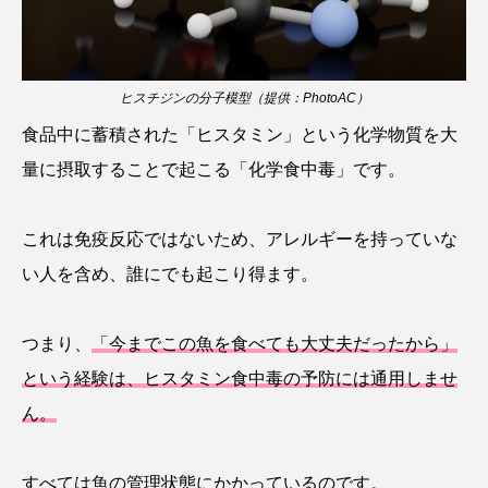
タイコウチ
タイドプール
タカエビ
タカラガイ
タガメ
タコ
タコクラゲ
ヒスチジンの分子模型（提供：PhotoAC）
食品中に蓄積された「ヒスタミン」という化学物質を大
タコブネ
タチウオ
タナゴ
量に摂取することで起こる「化学食中毒」です。
タラバガニ
ダイオウイカ
ダイオウカサゴ
これは免疫反応ではないため、アレルギーを持っていな
ダイサギ
ダンゴウオ
チゴガニ
チヌ
い人を含め、誰にでも起こり得ます。
チョウクラゲ
チョウザメ
つまり、
「今までこの魚を食べても大丈夫だったから」
チリメンモンスター
チンアナゴ
という経験は、ヒスタミン食中毒の予防には通用しませ
ツキヒハナダイ
テナガエビ
デンキウナギ
ん。
トゲウオ
トド
トラウツボ
トラフグ
すべては魚の管理状態にかかっているのです。