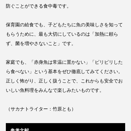
防ぐことができる食中毒です。
保全
健康
八景島シーパラダイス
共生
分析
分類
刺胞動物
保育園の給食でも、子どもたちに魚の美味しさを知って
もらうために、最も大切にしているのは「加熱に頼ら
剥製
動物園
化石
北の大地の水族館
ず、菌を増やさないこと」です。
北極
医療
南極大陸
同定
家庭でも、「赤身魚は常温に置かない」「ピリピリした
名古屋港水族館
哺乳類
商品
ら食べない」という基本をぜひ徹底してみてください。
四万十川
四万十川学遊館あきついお
四国
正しく怖がり、正しく扱うことで、これからも安全でお
いしい魚料理をみんなで楽しみたいものです。
四国水族館
図鑑
固有亜種
固有種
在来生物
地域名
城崎マリンワールド
（サカナトライター：竹原とも）
夏
外来生物
外来種
外来魚
参考文献