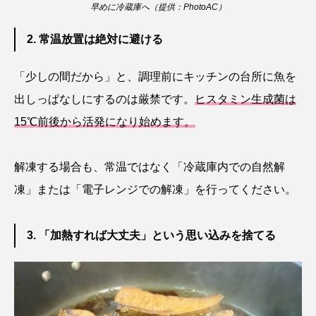
早めに冷蔵庫へ（提供：PhotoAC）
ブックレビュー
ブリ
ブルーカーボン
2. 常温放置は絶対に避ける
プライドフィッシュ
プランクトン
「少しの間だから」と、調理前にキッチンの台所に魚を
ヘラヤガラ
ベタ
ベニザケ
ベラ
出しっぱなしにするのは厳禁です。
ヒスタミン生成菌は
15℃前後から活発になり始めます。
ホウネンエビ
ホウボウ
ホタテ
ホタルイカ
ホッキガイ
ホッケ
解凍する場合も、常温ではなく「冷蔵庫内での自然解
凍」または「電子レンジでの解凍」を行ってください。
ホテイウオ
ホネガイ
ホホジロザメ
ホヤ
ホンモロコ
ポットベリーシーホース
3. 「加熱すれば大丈夫」という思い込みを捨てる
マアジ
マイクロプラスチック
マグロ
マス
マダイ
マダコ
マダラ