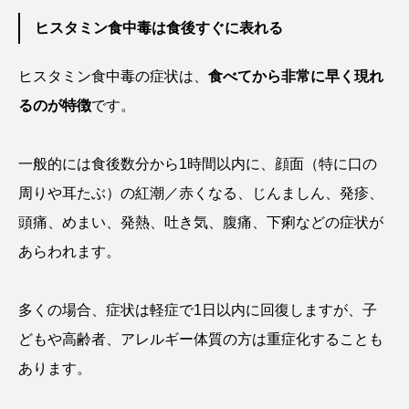
ヒスタミン食中毒は食後すぐに表れる
クロツラヘラサギ
クロマグロ
グッピー
グラミー
グルクン
ケブカガニ
ケラ
ヒスタミン食中毒の症状は、
食べてから非常に早く現れ
るのが特徴
です。
ケープペンギン
ゲンゴロウ
コイ
コウテイペンギン
コオイムシ
一般的には食後数分から1時間以内に、顔面（特に口の
周りや耳たぶ）の紅潮／赤くなる、じんましん、発疹、
コガタペンギン
コガネスズメダイ
頭痛、めまい、発熱、吐き気、腹痛、下痢などの症状が
コクチバス
コクレン
コチ
あらわれます。
コトクラゲ
コノシロ
コバンザメ
多くの場合、症状は軽症で1日以内に回復しますが、子
コブシメ
コブダイ
コメツキガニ
どもや高齢者、アレルギー体質の方は重症化することも
あります。
コモレビクラゲ
コモンイトギンポ