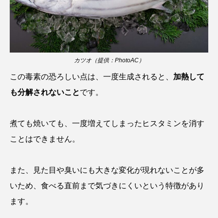
カブトエビ
カブトクラゲ
カミクラゲ
カレイ
カワウソ
カワハギ
カツオ（提供：PhotoAC）
カワバタモロコ
カワムツ
ガラ・ルファ
この毒素の恐ろしい点は、一度生成されると、
加熱して
も分解されないこと
です。
キジハタ
キス
キチヌ
キヌバリ
キビナゴ
キュウリエソ
キンメダイ
煮ても焼いても、一度増えてしまったヒスタミンを消す
ことはできません。
ギギ
ギンザケ
ギンザメ
クエ
クサガメ
クジラ
クニマス
クマノミ
また、見た目や臭いにも大きな変化が現れないことが多
いため、食べる直前まで気づきにくいという特徴があり
クモギンポ
クラゲ
クルマエビ
ます。
クロスジギンポ
クロソイ
クロダイ