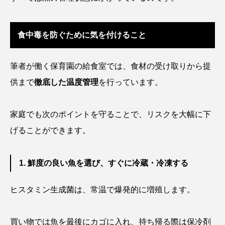
トラフザメ
トラフシャコ
トンボ
ドキュメンタリー
ドジョウ
ドスイカ
食中毒を防ぐために気を付けること
ドチザメ
ナマズ
ナンヨウブダイ
筆者が働く保育園の給食室では、食材の受け取りから提
ナンヨウマンタ
ニギス
ニシキアナゴ
供まで
徹底した温度管理
を行っています。
ニシキフウライウオ
ニシシマドジョウ
家庭でも次のポイントを守ることで、リスクを大幅に下
ニジハギ
ニジマス
ニセゴイシウツボ
げることができます。
ニフレル
ニホンカワウソ
ニホンザリガニ
1. 鮮度の良い魚を選び、すぐに冷蔵・冷凍する
ニホンナマズ
ニュウドウカジカ
ヒスタミン生成菌は、常温で爆発的に増殖します。
ヌノサラシ
ヌマガエル
ヌマムツ
買い物では魚を最後にカゴに入れ、持ち帰る際は保冷剤
ネコギギ
ネコザメ
ノコギリダイ