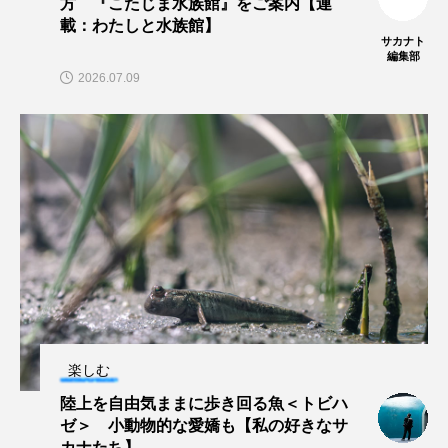
方 『こたじま水族館』をご案内【連
載：わたしと水族館】
サカナト
長崎ペンギン水族館
開発
雑貨
雷魚
編集部
2026.07.09
青森県
頭足類
食中毒
食文化
飼育
骨
高知県
魚介類
魚卵
魚食
鯛の鯛
鯨類
鰭脚類
鳥羽水族館
鴨川シーワールド
楽しむ
陸上を自由気ままに歩き回る魚＜トビハ
ゼ＞ 小動物的な愛嬌も【私の好きなサ
カナたち】