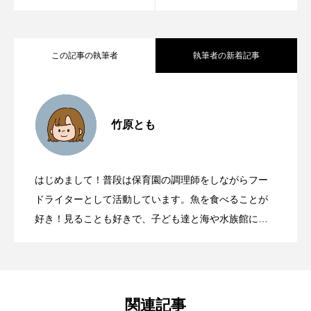
未利用魚
未来館
東京湾
栄養
この記事の執筆者
執筆者の新着記事
桂浜水族館
梅雨
棘皮動物
海難事故を減らすサービス「よびもり」
横浜開運水族館
正月
歴史
2026.05.29
竹原とも
死滅回遊魚
水
水族館
水族館人
学生時代に体験した＜マグロ延縄漁業＞
2026.05.22
とは？ “海のもしも”に立ち向かう理由を
水槽
水生昆虫
水生生物
汽水域
はじめまして！普段は保育園の調理師をしながらフー
マグロもカツオも？誰にでも起こり得る
2026.02.19
の一部始終 思わぬゲストに乗組員の緊
ドライターとして活動しています。魚を食べることが
聞いてみた
河川
沼津港深海水族館
法律
海
好き！見ることも好きで、子ども達と海や水族館に出
海きらら
海水魚
海洋
海洋環境
没します。ビーチコーミングや干潟の生き物観察も。
＜ヒスタミン食中毒＞ 防ぐための4つの
迫した叫び声
ダイビングで出会ったタテジマキンチャクダイとウミ
海獣
海綿動物
海藻
海遊館
ウシ（多種）に惚れ、ずっと推しています。
ポイントとは
海鳥
液浸標本
淀川
淡水魚
関連記事