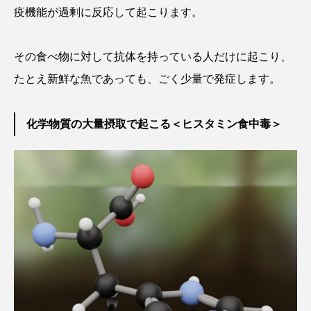
疫機能が過剰に反応して起こります。
シコロサンゴ
シトウズクラゲ
シマハギ
その食べ物に対して抗体を持っている人だけに起こり、
シャコガイ
シュレーゲルアオガエル
たとえ新鮮な魚であっても、ごく少量で発症します。
シラウオ
シロウオ
シログチ
化学物質の大量摂取で起こる＜ヒスタミン食中毒＞
シロザケ
シロワニ
ジンベエザメ
スクミリンゴガイ
スズキ
スッポン
スナモグリ
スベスベマンジュウガニ
スルメイカ
ズワイガニ
セイウチ
センニンガジ
ソウギョ
ソウダガツオ
ソトオリイワシ
ソラスズメダイ