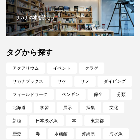
サカナの本を読もう
タグから探す
アクアリウム
イベント
クラゲ
サカナブックス
サケ
サメ
ダイビング
フィールドワーク
ペンギン
保全
分類
北海道
学習
展示
採集
文化
新種
日本淡水魚
本
東京都
歴史
毒
水族館
沖縄県
海水魚