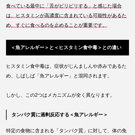
ゴトウタゴガエル
ゴマフアザラシ
ゴリ
食べている最中に「舌がピリピリする」と感じた場合
は、ヒスタミンが高濃度に含まれている可能性があるた
ゴンズイ
ゴールデンジェリーフィッシュ
め、すぐに食べるのを止めることが重要です。
サカナアパートメント
サカナブックス
＜魚アレルギー＞と＜ヒスタミン食中毒＞との違い
サクラアジ
サクラエビ
サクラダンゴウオ
サクラマス
サケ
サザエ
ヒスタミン食中毒は、症状がじんましんや赤みであるた
め、しばしば「魚アレルギー」と混同されます。
サツオミシマ
サバ
サビウツボ
サブカルチャー
サメ
サヨリ
しかし、この2つはメカニズムが全く異なります。
サルシアクラゲ
サルパ
サワガニ
タンパク質に過剰反応する＜魚アレルギー＞
サンゴ
サンショウウオ
サンマ
特定の食物に含まれる「タンパク質」に対して、体の免
サーモン
ザトウクジラ
シクリッド