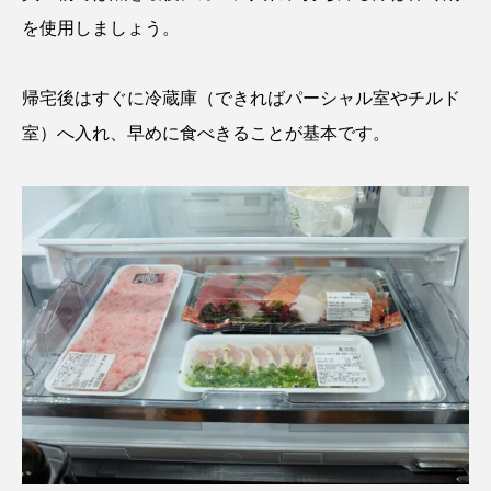
を使用しましょう。
ノロゲンゲ
ハス
ハゼ
ハタタテダイ
帰宅後はすぐに冷蔵庫（できればパーシャル室やチルド
ハタハタ
ハダカゾウクラゲ
ハナゴンドウ
室）へ入れ、早めに食べきることが基本です。
ハナシャコ
ハナダイ
ハナビラウオ
ハナミノカサゴ
ハブクラゲ
ハリヨ
バイオロギング
バショウカジキ
バンドウイルカ
ヒゲソリダイ
ヒゲダイ
ヒドラ
ヒメマス
ヒラマサ
ヒラメ
ビワマス
ピラルクー
フィールド
フエダイ
フエフキダイ
フグ
フナ