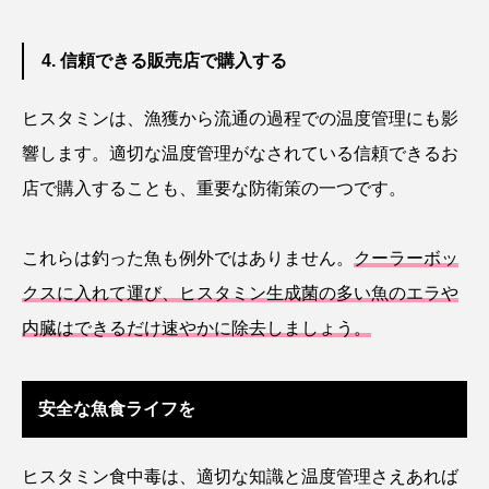
ヤマトヌマエビ
ヤマメ
ヤミヨキセワタ
4. 信頼できる販売店で購入する
ユウゼン
ユウレイクラゲ
ユカタハタ
ヒスタミンは、漁獲から流通の過程での温度管理にも影
響します。適切な温度管理がなされている信頼できるお
ユメタチモドキ
ヨウラククラゲ
ヨコエビ
店で購入することも、重要な防衛策の一つです。
ヨツメウオ
ラブカ
ラムサール条約
これらは釣った魚も例外ではありません。
クーラーボッ
リュウセイクラゲ
レシピ
クスに入れて運び、ヒスタミン生成菌の多い魚のエラや
ロックシュリンプ
ワカサギ
ワカメ
内臓はできるだけ速やかに除去しましょう。
ワタカ
ワニ
ワレカラ
安全な魚食ライフを
下田海中水族館
世界遺産
両生類
交雑
企画
伝承
伝統料理
ヒスタミン食中毒は、適切な知識と温度管理さえあれば