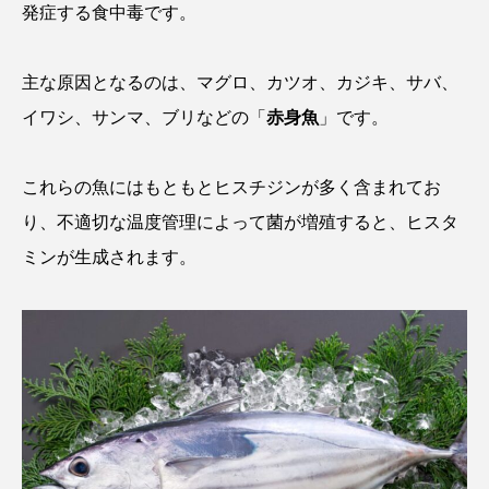
発症する食中毒です。
ウマヅラハギ
ウミウシ
エイ
エゾアイナメ
エッセイ
オオカミウオ
主な原因となるのは、マグロ、カツオ、カジキ、サバ、
イワシ、サンマ、ブリなどの「
赤身魚
」です。
オオグソクムシ
オオサンショウウオ
オショロコマ
オスカー
オタリア
これらの魚にはもともとヒスチジンが多く含まれてお
り、不適切な温度管理によって菌が増殖すると、ヒスタ
オットセイ
オニヒトデ
オワンクラゲ
ミンが生成されます。
オーストラリア
カイエビ
カイギュウ
カイロウドウケツ
カイワリ
カエルアンコウ
カガミガイ
カキ
カクレクマノミ
カゴカマス
カジカ
カタボシイワシ
カツオ
カニ