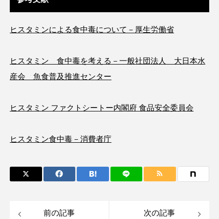
大分県
天然記念物
奈良県
ヒスタミンによる食中毒について－厚生労働省
宍道湖自然館ゴビウス
宮古島
寄生
寄生虫
対馬
寿司
小樽
ヒスタミン 食中毒を考える－一般社団法人 大日本水
産会 魚食普及推進センター
屈斜路湖
岩手県
市場
市立しものせき水族館・海響館
干支
干潟
ヒスタミン ファクトシートー内閣府 食品安全委員会
幻魚
幼体
幼生
幼魚
ヒスタミン食中毒－消費者庁
幼魚水族館
広島もとまち水族館
形態
微生物
採集
撮影
擬態
文化
文学
料理
新海生物
新潟市
前の記事
次の記事
旅行
日本固有種
旬
書籍