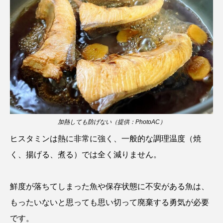
マテガイ
ミカヅキノエボシ
ミナミギンガメアジ
ミナミヌマエビ
ミナミハタンポ
ミナミメダカ
ミンククジラ
ムチカラマツ
ムツ
メカジキ
メガロドン
メギス
加熱しても防げない（提供：PhotoAC）
メコン川
メゴチ
メジナ
メヌケ
ヒスタミンは熱に非常に強く、一般的な調理温度（焼
メバル
メンダコ
モクズガニ
モツゴ
く、揚げる、煮る）では全く減りません。
モノノケトンガリサカタザメ
モリアオガエル
鮮度が落ちてしまった魚や保存状態に不安がある魚は、
モンツキハギ
ヤコウガイ
ヤゴ
もったいないと思っても思い切って廃棄する勇気が必要
です。
ヤッコ
ヤドカリ
ヤマトシマドジョウ