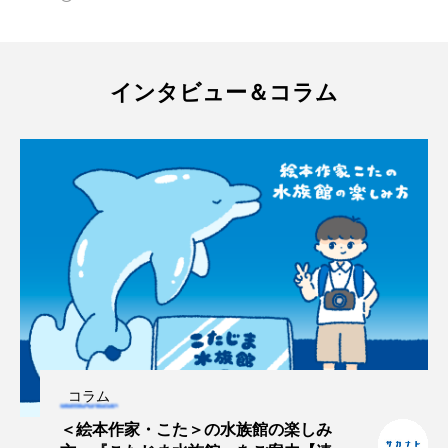
私の好きなサカナたち
稚魚
絶滅危惧種
絶滅種
繁殖
繫殖
美ら海水族館
インタビュー＆コラム
美容
群馬県
耳石
脊索動物
自然
自然保護
自由研究
葛西臨海公園
葛西臨海水族園
藻場
藻類
見分け方
観察
調査
調理
論文
貝
賀露かにっこ館
資源
赤潮
足摺海洋館SATOUMI
コラム
軟体動物
軟骨魚類
近畿大学
進化
＜絵本作家・こた＞の水族館の楽しみ
郷土料理
酒
釣り
鑑賞魚