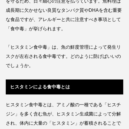
を守るため、日々細心の注意を払っています。魚料理は
アッキガイ
アナゴ
アブラツノザメ
成長期に欠かせない良質なタンパク質やDHAを含む重要
な食品ですが、アレルギーと共に注意すべき事項として
アブラボテ
アマガエル
アマゴ
「食中毒」が挙げられます。
アマダイ
アミメハギ
アメリカザリガニ
「ヒスタミン食中毒」は、魚の鮮度管理によって発生リ
アユ
アリアケギバチ
アリゲーターガー
スクが左右される食中毒です。どのように防げばいいの
アンコウ
イカ
イカナゴ
イクラ
でしょうか。
イッカク
イトウ
イトヒキアジ
ヒスタミンによる食中毒とは
イトヨリダイ
イモリ
イラスト
ヒスタミン食中毒とは、アミノ酸の一種である「ヒスチ
イリエワニ
イワナ
インドネシア
ジン」を多く含む魚が、ヒスタミン生成菌によって分解
ウツボ
ウナギ
ウバザメ
され、体内に大量の「ヒスタミン」が蓄積されることで