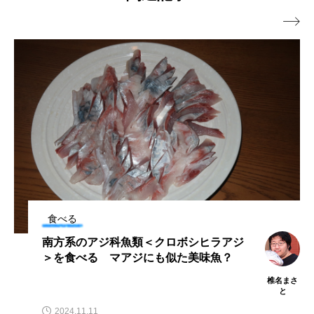
深海
深海生物
深海魚

渋川マリン水族館
渓流
湖
湿地
漁業
漁港
漫画
灯台
無脊椎動物
熱帯魚
牡蠣
特徴
琵琶湖博物館
環境
環境保全
生きた化石
生態
生態系
生物多様性
食べる
産卵
田んぼ
甲殻類
発酵食品
南方系のアジ科魚類＜クロボシヒラアジ
白身魚
相模川
磯
磯焼け
＞を食べる マアジにも似た美味魚？
椎名まさ
磯遊び
神戸須磨シーワールド
と
2024.11.11