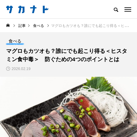
サカナをもっと好きになる
記事
食べる
マグロもカツオも？誰にでも起こり得る＜ヒスタミン食中毒＞ 防ぐための4つのポイントとは
知る
食べる
楽しむ
創る
食べる
注目記事
マグロもカツオも？誰にでも起こり得る＜ヒスタ
サカナを知ろう
ミン食中毒＞ 防ぐための4つのポイントとは
食べる
創る
2026.02.19
＜ツバメウオ＞は意外
意外と簡単！ 100均で
と美味しい！ “でかい
買った道具で＜魚のは