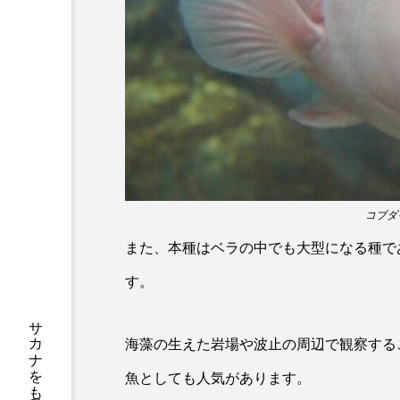
サブカルチャー
サメ
サンマ
サーモン
シャコガイ
シュレーゲル
ジンベエザメ
スクミリン
スルメイカ
ズワイガニ
コブダイ
ソラスズメダイ
タイコウ
また、本種はベラの中でも大型になる種で
タコクラゲ
タコブネ
す。
ダイサギ
ダンゴウオ
海藻の生えた岩場や波止の周辺で観察する
チンアナゴ
ツキヒハナダ
魚としても人気があります。