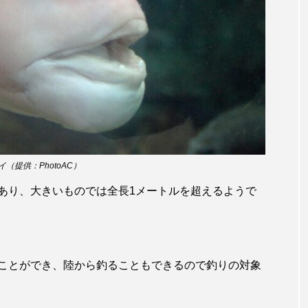
サヨリ
サルシアクラゲ
サルパ
サワガニ
ザトウクジラ
シクリッド
シコロサンゴ
シトウズク
アオガエル
シラウオ
シロウオ
シログチ
シ
ゴガイ
スズキ
スッポン
スナモグリ
スベス
セイウチ
センニンガジ
ソウギョ
ソウダガツ
（提供：PhotoAC）
チ
タイドプール
タカエビ
タカラガイ
タガ
あり、大きいものでは全長1メートルを超えるようで
タチウオ
タナゴ
タラバガニ
ダイオウイカ
チゴガニ
チヌ
チョウクラゲ
チョウザメ
ことができ、陸から釣ることもできるので釣りの対象
イ
テナガエビ
デンキウナギ
トゲウオ
トド