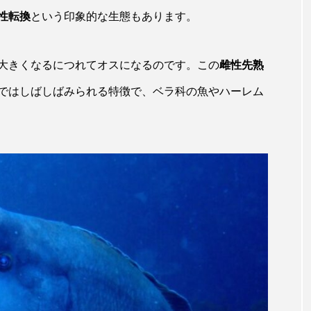
田海中水族館
世界遺産
両生類
交雑
企画
性転換
という印象的な生態もあります。
シーパラダイス
共生
分析
分類
刺胞動物
大きくなるにつれてオスになるのです。この
雌性先熟
北極
医療
南極大陸
同定
名古屋港水
ではしばしばみられる特徴で、ベラ科の魚やハーレム
あきついお
四国
四国水族館
図鑑
固有亜種
ド
夏
外来生物
外来種
外来魚
大分
ウス
宮古島
寄生
寄生虫
対馬
寿司
しものせき水族館・海響館
干支
干潟
幻魚
水族館
形態
微生物
採集
撮影
擬態
潟市
旅行
日本固有種
旬
書籍
未利用