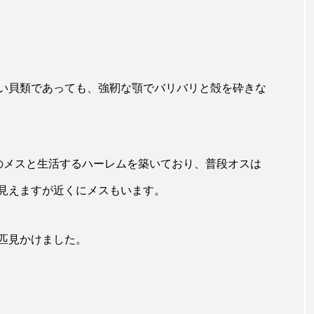
トラフシャコ
トンボ
ドキュメンタリー
ドジョ
ナンヨウブダイ
ナンヨウマンタ
ニギス
ニシキアナ
ギ
ニジマス
ニセゴイシウツボ
ニフレル
ニ
い貝類であっても、強靭な顎でバリバリと殻を砕きな
マズ
ニュウドウカジカ
ヌノサラシ
ヌマガエル
ノロゲンゲ
ハス
ハゼ
ハタタテダイ
のメスと生活するハーレムを築いており、普段オスは
ンドウ
ハナシャコ
ハナダイ
ハナビラウオ
見えますが近くにメスもいます。
バイオロギング
バショウカジキ
バンドウイルカ
ヒラマサ
ヒラメ
ビワマス
ピラルクー
フィ
匹見かけました。
フナ
ブックレビュー
ブリ
ブルーカーボン
？
ベタ
ベニザケ
ベラ
ホウネンエビ