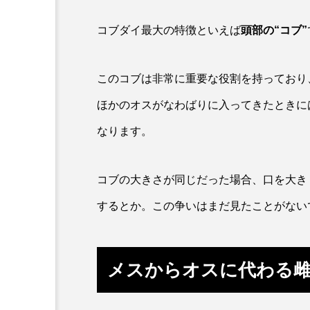
ホタルイカ
ホッキガイ
コブダイ最大の特徴といえば
頭部の“コブ”
ポットベリーシーホース
このコブは非常に重要な役割を持っており
マダラ
マテガイ
ほかのオスがなわばりに入ってきたときに
ミナミメダカ
ミンククジ
なります。
メゴチ
メジナ
メ
コブの大きさが同じだった場合、口を大き
モノノケトンガリサカタザメ
するとか。この争いはまだ見たことがない
ヤドカリ
ヤマトシマドジ
ユウレイクラゲ
ユカタハ
メスからオスに代わる
ラムサール条約
リュウセ