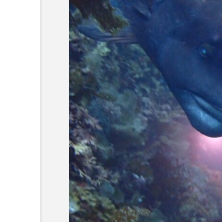
族園が4日間
＜ツバメウオ＞は意外
水族園で夕涼
と美味しい！ “でかい
 夏ならでは
鰭”が特徴的な魚を実際
サカナト編
トも【東京都
に食べてみた
集部
2026.08.05
】
7
かんぱち
わたしと水族館