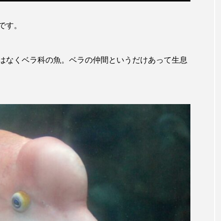
キジハタ
キス
キチヌ
キヌバリ
キビ
です。
ギンザケ
ギンザメ
クエ
クサガメ
クジラ
はなくベラ科の魚。ベラの仲間というだけあって生息
クルマエビ
クロスジギンポ
クロソイ
クロダイ
グラミー
グルクン
ケブカガニ
ケラ
ケ
コオイムシ
コガタペンギン
コガネスズメダイ
コノシロ
コバンザメ
コブシメ
コブダイ
コ
トギンポ
ゴトウタゴガエル
ゴマフアザラシ
ゴリ
サカナアパートメント
サカナブックス
サクラアジ
マス
サケ
サザエ
サツオミシマ
サバ