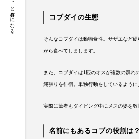
サカナをもっと好きになる
トラフグ
トラフザメ
ドチザメ
ナマズ
コブダイの生態
ニシシマドジョウ
ニジハ
そんなコブダイは動物食性。サザエなど硬
ニホンザリガニ
ニホンナ
がら食べてしまします。
ネコザメ
ノコギリダイ
また、コブダイは1匹のオスが複数の群れ
ハダカゾウクラゲ
ハナゴ
縄張りを徘徊。単独行動をしているように
ハブクラゲ
ハリヨ
ヒドラ
ヒメマス
実際に筆者もダイビング中にメスの姿を数
フエフキダイ
フグ
名前にもあるコブの役割は
プランクトン
ヘラヤガラ