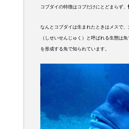
ワニ
ワレカラ
下
コブダイの特徴はコブだけにとどまらず、
保全
健康
八景島
なんとコブダイは生まれたときはメスで、
化石
北の大地の水族館
（しせいせんじゅく）と呼ばれる生態は魚
四万十川
四万十川学遊館
を形成する魚で知られています。
地域名
城崎マリンワール
奈良県
宍道湖自然館ゴビ
岩手県
市場
市立
幼魚水族館
広島もとまち
料理
新海生物
新