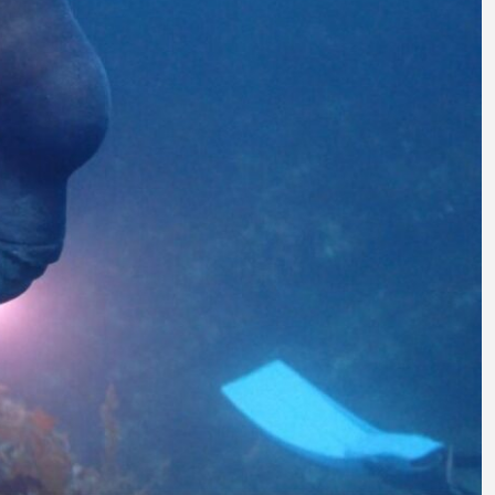
意外と簡単！ 100均で
河川・
買った道具で＜魚のは
点に立
く製＞を作ってみた
ーザ
椎名まさと
みのり
夏休みの自由研究にい
なんで
2026.06.02
かが？
食者”
2026
キーワードから探す
アイゴ
アイナメ
アオウオ
アオザメ