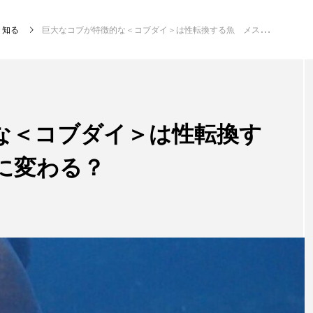
知る
巨大なコブが特徴的な＜コブダイ＞は性転換する魚 メスからオスに変わる？
注目記事
サカナを知ろう
な＜コブダイ＞は性転換す
に変わる？
創る
楽し