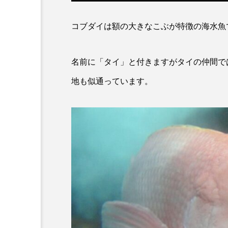
カワムツ
ガラ・ルファ
コブダイは額の大きなこぶが特徴の海水魚
キンメダイ
ギギ
名前に「タイ」と付きますがタイの仲間で
クモギンポ
クラゲ
地も似通っています。
クロマグロ
グッピー
コイ
コウテイペンギン
コチ
コトクラゲ
コモレビクラゲ
コモンイ
ゴールデンジェリーフィッシュ
サクラダンゴウオ
サクラ