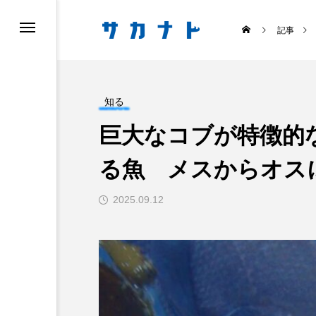
記事
知る
巨大なコブが特徴的
る魚 メスからオス
ス
食べる
2025.09.12
