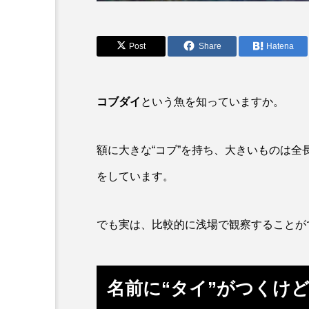
アカカサゴ
アカクラゲ
アザアシ
アシカ
Post
Share
Hatena
アマゴ
アマダイ
アンコウ
イカ
イ
コブダイ
という魚を知っていますか。
イモリ
イラスト
額に大きな“コブ”を持ち、大きいものは全
ウマヅラハギ
ウミウシ
をしています。
オオサンショウウオ
オシ
でも実は、比較的に浅場で観察することが
オーストラリア
カイエビ
カガミガイ
カキ
名前に“タイ”がつくけ
カブトエビ
カブトクラゲ