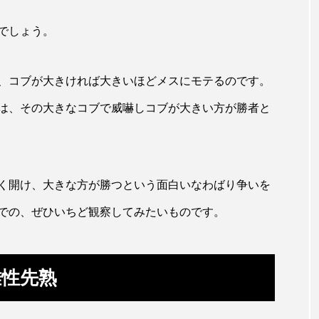
ホッケ
ホテイウオ
ホネガイ
ホホジロザメ
でしょう。
マアジ
マイクロプラスチック
マグロ
マス
、コブが大きければ大きいほどメスにモテるのです。
ミカヅキノエボシ
ミナミギンガメアジ
ミナミヌマエビ
は、その大きなコブで威嚇しコブが大きい方が勝者と
ラ
ムチカラマツ
ムツ
メカジキ
メガロドン
ヌケ
メバル
メンダコ
モクズガニ
モツゴ
く開け、大きな方が勝つという面白いなわばり争いを
モリアオガエル
モンツキハギ
ヤコウガイ
ヤ
での、ぜひいちど観察してみたいものです。
ョウ
ヤマトヌマエビ
ヤマメ
ヤミヨキセワタ
タ
ユメタチモドキ
ヨウラククラゲ
ヨコエビ
雌性先熟
イクラゲ
レシピ
ロックシュリンプ
ワカサギ