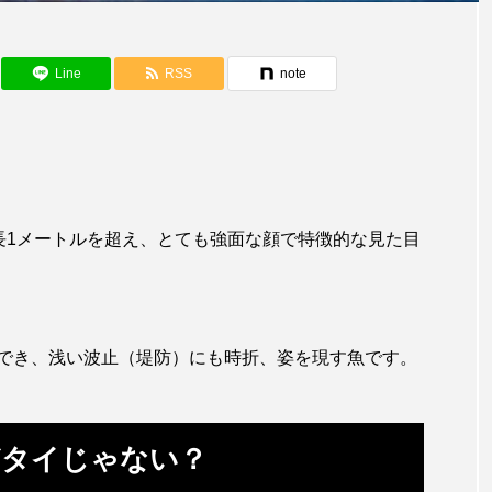
アカザ
アカハタ
アカムツ
アカメ
ア
アジ
アッキガイ
アナゴ
アブラツノザメ
ア
Line
RSS
note
アミメハギ
アメリカザリガニ
アユ
アリアケギバチ
カナゴ
イクラ
イッカク
イトウ
イトヒキア
イリエワニ
イワナ
インドネシア
ウツボ
ウ
長1メートルを超え、とても強面な顔で特徴的な見た目
エイ
エゾアイナメ
オオカミウオ
オオグソク
ョロコマ
オスカー
オタリア
オットセイ
オ
でき、浅い波止（堤防）にも時折、姿を現す魚です。
カイギュウ
カイロウドウケツ
カイワリ
カ
カクレクマノミ
カゴカマス
カジカ
カタボシイワシ
どタイじゃない？
カミクラゲ
カレイ
カワウソ
カワハギ