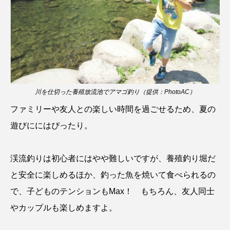
タイコウチ
タイドプール
タカエビ
タカラガイ
タガメ
タコ
タコクラゲ
タコブネ
タチウオ
タナゴ
タラバガニ
ダイオウイカ
ダイオウカサゴ
川を仕切った養殖放流池でアマゴ釣り（提供：PhotoAC）
ファミリーや友人との楽しい時間を過ごせるため、夏の
ダイサギ
ダンゴウオ
チゴガニ
チヌ
遊びににはぴったり。
チョウクラゲ
チョウザメ
渓流釣りは初心者にはやや難しいですが、養殖釣り堀だ
チリメンモンスター
チンアナゴ
と安全に楽しめるほか、釣った魚を焼いて食べられるの
ツキヒハナダイ
テナガエビ
デンキウナギ
で、子どものテンションもMax！ もちろん、友人同士
やカップルも楽しめますよ。
トゲウオ
トド
トラウツボ
トラフグ