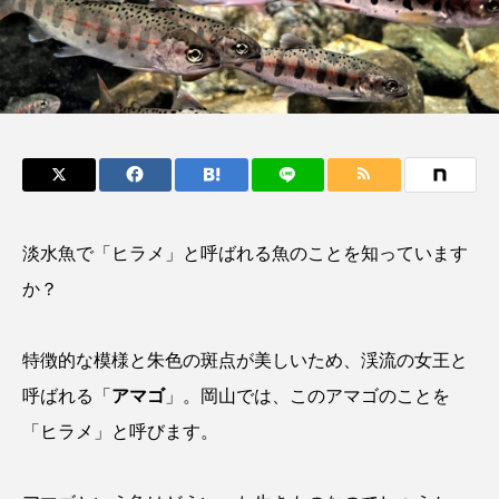
く製＞を作ってみた
ーザンパイク＞とは
夏休みの自由研究にい
なんでも食べる“最高
さ
みのり
Polo th
かが？
捕食者”？
Rat
2026.06.02
2026.08.04
キーワードから探す
かんぱち
わたしと水族館
アイゴ
淡水魚で「ヒラメ」と呼ばれる魚のことを知っています
アイナメ
アオウオ
アオザメ
か？
アオリイカ
アカアジ
アカカサゴ
特徴的な模様と朱色の斑点が美しいため、渓流の女王と
アカクラゲ
アカザ
アカハタ
呼ばれる「
アマゴ
」。岡山では、このアマゴのことを
アカムツ
アカメ
アクアリウム
「ヒラメ」と呼びます。
アサヒガニ
アザアシ
アシカ
アジ