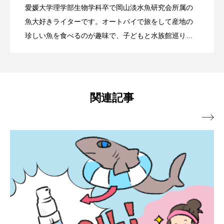
愛媛大学理学部生物学科卒で岡山淡水魚研究会所属の
ブックレビュー
ブリ
ブルーカーボン
さまざまな生きものと共生する植物プラ
2026.06.18
てみた ガサガサでわかる《川の生態
魚大好きライターです。オートバイで旅をして産地の
力＆注意点は？
珍しい魚を食べるのが趣味で、子どもと水族館巡りや
プライドフィッシュ
プランクトン
釣りをして楽しんでいます。水生生物だけでなく、旅
ンクトン＜褐虫藻＞の生存戦略 宿主と
系》の現在地
ヘラヤガラ
ベタ
ベニザケ
ベラ
行や納豆の記事も執筆しております。よろしくお願い
いたします。
ホウネンエビ
ホウボウ
ホタテ
の関係性とは？
関連記事
ホタルイカ
ホッキガイ
ホッケ

ホテイウオ
ホネガイ
ホホジロザメ
ホヤ
ホンモロコ
ポットベリーシーホース
マアジ
マイクロプラスチック
マグロ
マス
マダイ
マダコ
マダラ