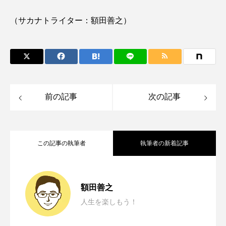
（サカナトライター：額田善之）
ノロゲンゲ
ハス
ハゼ
ハタタテダイ
ハタハタ
ハダカゾウクラゲ
ハナゴンドウ
ハナシャコ
ハナダイ
ハナビラウオ
ハナミノカサゴ
ハブクラゲ
ハリヨ
前の記事
次の記事
バイオロギング
バショウカジキ
この記事の執筆者
執筆者の新着記事
バンドウイルカ
ヒゲソリダイ
ヒゲダイ
ヒドラ
ヒメマス
ヒラマサ
ヒラメ
渋川マリン水族館の＜お魚えさやり体験
2026.07.19
額田善之
ビワマス
ピラルクー
フィールド
人生を楽しもう！
岡山市の「環境てんけん2026」に参加し
2026.07.12
＞に親子で参加してみた えさやりの魅
フエダイ
フエフキダイ
フグ
フナ