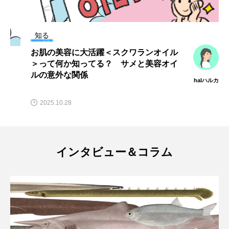
マテガイ
ミカヅキノエボシ
ミナミギンガメアジ
ミナミヌマエビ
知る
くりっとした顔がキュートな海のアイド
ミナミハタンポ
ミナミメダカ
ル＜ダンゴウオ＞ 流されない秘密はお
腹にアリ？
秋津
ミンククジラ
ムチカラマツ
ムツ
2025.06.19
メカジキ
メガロドン
メギス
メコン川
メゴチ
メジナ
メヌケ
インタビュー＆コラム
メバル
メンダコ
モクズガニ
モツゴ
モノノケトンガリサカタザメ
モリアオガエル
モンツキハギ
ヤコウガイ
ヤゴ
ヤッコ
ヤドカリ
ヤマトシマドジョウ