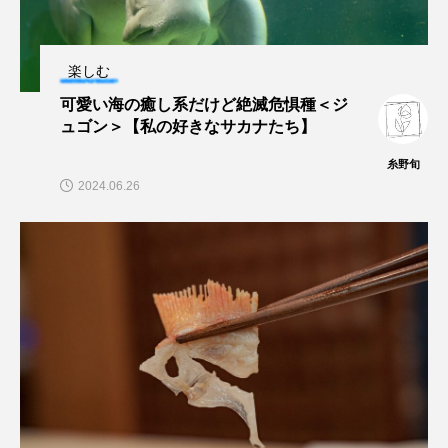
大分県
天然記念物
奈良県
宍道湖自然館ゴビウス
宮古島
寄生
楽しむ
可愛い海の癒し系だけど絶滅危惧種＜ジ
寄生虫
対馬
寿司
小樽
ュゴン＞【私の好きなサカナたち】
屈斜路湖
岩手県
市場
糸野旬
2024.06.26
市立しものせき水族館・海響館
干支
干潟
幻魚
幼体
幼生
幼魚
幼魚水族館
広島もとまち水族館
形態
微生物
採集
撮影
擬態
文化
文学
料理
新海生物
新潟市
旅行
日本固有種
旬
書籍