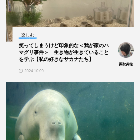
保全
健康
八景島シーパラダイス
共生
分析
分類
刺胞動物
楽しむ
剥製
動物園
化石
北の大地の水族館
笑ってしまうけど印象的な＜我が家のハ
マグリ事件＞ 生き物が生きていること
北極
医療
南極大陸
同定
を学ぶ【私の好きなサカナたち】
栗秋美穂
名古屋港水族館
哺乳類
商品
2024.10.09
四万十川
四万十川学遊館あきついお
四国
四国水族館
図鑑
固有亜種
固有種
在来生物
地域名
城崎マリンワールド
夏
外来生物
外来種
外来魚