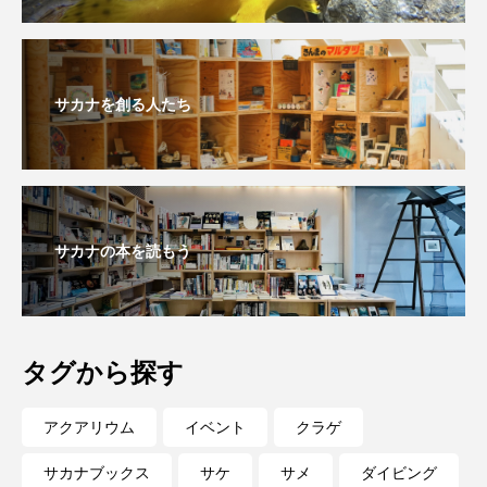
私の好きなサカナたち
稚魚
絶滅危惧種
絶滅種
繁殖
繫殖
美ら海水族館
サカナを創る人たち
美容
群馬県
耳石
脊索動物
自然
自然保護
自由研究
葛西臨海公園
葛西臨海水族園
藻場
サカナの本を読もう
藻類
見分け方
観察
調査
調理
論文
貝
賀露かにっこ館
タグから探す
資源
赤潮
足摺海洋館SATOUMI
アクアリウム
イベント
クラゲ
軟体動物
軟骨魚類
近畿大学
進化
サカナブックス
サケ
サメ
ダイビング
郷土料理
酒
釣り
鑑賞魚