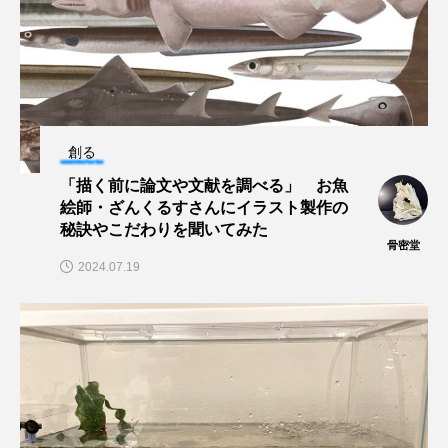
ヤマトヌマエビ
ヤマメ
ヤミヨキセワタ
ユウゼン
ユウレイクラゲ
ユカタハタ
ユメタチモドキ
ヨウラククラゲ
ヨコエビ
創る
「描く前に論文や文献を調べる」 お魚
ヨツメウオ
ラブカ
ラムサール条約
絵師・ざんくるすさんにイラスト製作の
秘訣やこだわりを聞いてみた
リュウセイクラゲ
レシピ
骨密堂
2024.07.19
ロックシュリンプ
ワカサギ
ワカメ
ワタカ
ワニ
ワレカラ
下田海中水族館
世界遺産
両生類
交雑
企画
伝承
伝統料理