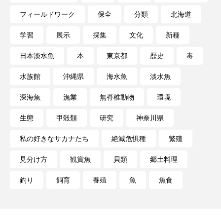
フィールドワーク
保全
分類
北海道
長崎ペンギン水族館
開発
雑貨
雷魚
学習
展示
採集
文化
新種
青森県
頭足類
食中毒
食文化
日本淡水魚
本
東京都
歴史
毒
飼育
骨
高知県
魚介類
魚卵
水族館
沖縄県
海水魚
淡水魚
魚食
鯛の鯛
鯨類
鰭脚類
深海魚
漁業
無脊椎動物
環境
生態
甲殻類
研究
神奈川県
鳥羽水族館
鴨川シーワールド
私の好きなサカナたち
絶滅危惧種
繁殖
見分け方
観賞魚
貝類
郷土料理
釣り
飼育
養殖
魚
魚食