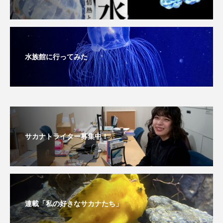
深海
深海生物
深海魚
渋川マリン水族館
渓流
湖
湿地
水族館に行ってみた
漁業
漁港
漫画
灯台
無脊椎動物
熱帯魚
牡蠣
特徴
琵琶湖博物館
環境
環境保全
生きた化石
生態
生態系
生物多様性
サカナトライター募集中！
産卵
田んぼ
甲殻類
発酵食品
白身魚
相模川
磯
磯焼け
連載「私の好きなサカナたち」
磯遊び
神戸須磨シーワールド