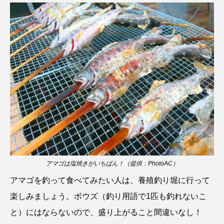
トラフザメ
トラフシャコ
トンボ
ドキュメンタリー
ドジョウ
ドスイカ
ドチザメ
ナマズ
ナンヨウブダイ
ナンヨウマンタ
ニギス
ニシキアナゴ
ニシキフウライウオ
ニシシマドジョウ
ニジハギ
ニジマス
ニセゴイシウツボ
ニフレル
ニホンカワウソ
ニホンザリガニ
アマゴは塩焼きがいちばん！（提供：PhotoAC）
ニホンナマズ
ニュウドウカジカ
アマゴを釣って食べてみたい人は、養殖釣り堀に行って
楽しみましょう。ボウズ（釣り用語で1匹も釣れないこ
ヌノサラシ
ヌマガエル
ヌマムツ
と）にはならないので、盛り上がること間違いなし！
ネコギギ
ネコザメ
ノコギリダイ