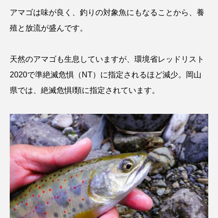
ゴトウタゴガエル
ゴマフアザラシ
ゴリ
アマゴは味が良く、釣りの対象魚にもなることから、養
殖と放流が盛んです。
ゴンズイ
ゴールデンジェリーフィッシュ
サカナアパートメント
サカナブックス
天然のアマゴも生息していますが、環境省レッドリスト
2020で準絶滅危惧（NT）に指定されるほど減少。岡山
サクラアジ
サクラエビ
サクラダンゴウオ
県では、絶滅危惧I類に指定されています。
サクラマス
サケ
サザエ
サツオミシマ
サバ
サビウツボ
サブカルチャー
サメ
サヨリ
サルシアクラゲ
サルパ
サワガニ
サンゴ
サンショウウオ
サンマ
サーモン
ザトウクジラ
シクリッド