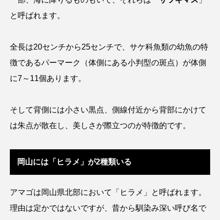
と呼ばれます。
カブトエビ
カブトクラゲ
カミクラゲ
全長は20センチから25センチで、サケ科魚類の幼魚の特
カレイ
カワウソ
カワハギ
徴であるパーマーク（体側にある小判型の斑点）が体側
カワバタモロコ
カワムツ
ガラ・ルファ
に7～11個あります。
キジハタ
キス
キチヌ
キヌバリ
そして背側には小さい黒点、側線付近から背部にかけて
キビナゴ
キュウリエソ
キンメダイ
は朱点が散在し、美しさが際立つのが特徴的です。
ギギ
ギンザケ
ギンザメ
クエ
岡山には「ヒラメ」が2種類いる
クサガメ
クジラ
クニマス
クマノミ
クモギンポ
クラゲ
クルマエビ
アマゴは岡山県北部において「ヒラメ」と呼ばれます。
理由は定かではないですが、昔から馴染み深い呼び名で
クロスジギンポ
クロソイ
クロダイ