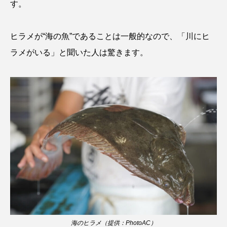
す。
クロツラヘラサギ
クロマグロ
グッピー
ヒラメが“海の魚”であることは一般的なので、「川にヒ
グラミー
グルクン
ケブカガニ
ケラ
ラメがいる」と聞いた人は驚きます。
ケープペンギン
ゲンゴロウ
コイ
コウテイペンギン
コオイムシ
コガタペンギン
コガネスズメダイ
コクチバス
コクレン
コチ
コトクラゲ
コノシロ
コバンザメ
コブシメ
コブダイ
コメツキガニ
コモレビクラゲ
コモンイトギンポ
海のヒラメ（提供：PhotoAC）