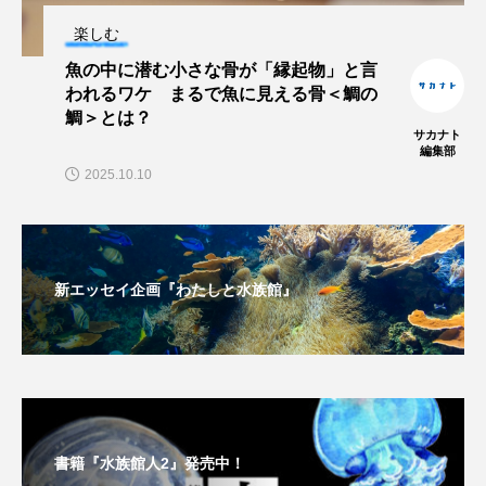
楽しむ
未利用魚
未来館
東京湾
栄養
魚の中に潜む小さな骨が「縁起物」と言
われるワケ まるで魚に見える骨＜鯛の
桂浜水族館
梅雨
棘皮動物
鯛＞とは？
サカナト
編集部
横浜開運水族館
正月
歴史
2025.10.10
死滅回遊魚
水
水族館
水族館人
水槽
水生昆虫
水生生物
汽水域
新エッセイ企画『わたしと水族館』
河川
沼津港深海水族館
法律
海
海きらら
海水魚
海洋
海洋環境
海獣
海綿動物
海藻
海遊館
書籍『水族館人2』発売中！
海鳥
液浸標本
淀川
淡水魚