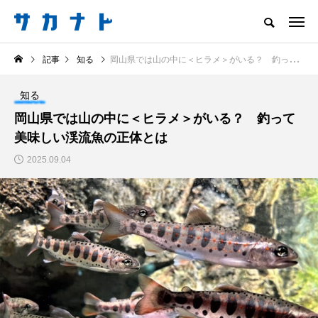
サカナをもっと好きになる
記事
知る
岡山県では山の中に＜ヒラメ＞がいる？ 釣って美味しい渓流魚の正体とは
知る
食べる
楽しむ
創る
知る
注目記事
岡山県では山の中に＜ヒラメ＞がいる？ 釣って
サカナを知ろう
美味しい渓流魚の正体とは
創る
楽しむ
2025.09.04
意外と簡単！ 100均で
河川・湖の生態系の頂
買った道具で＜魚のは
点に立つ美しい魚＜ノ