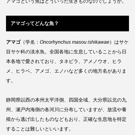
アマゴという魚はどういった生きものなのでしょうか。
アッキガイ
アナゴ
アブラツノザメ
アマゴってどんな魚？
アブラボテ
アマガエル
アマゴ
アマダイ
アミメハギ
アメリカザリガニ
アマゴ
（学名：
Oncorhynchus masou ishikawae
）はサケ
目サケ科の淡水魚。全国各地に生息していることから日
アユ
アリアケギバチ
アリゲーターガー
本各地で愛されており、タネビラ、アメノウオ、ヒラ
アンコウ
イカ
イカナゴ
イクラ
メ、ヒラベ、アメゴ、エノハなど多くの地方名がありま
す。
イッカク
イトウ
イトヒキアジ
イトヨリダイ
イモリ
イラスト
静岡県以西の本州太平洋側、四国全域、大分県以北の九
州、瀬戸内海側の各河川に分布していますが、放流や養
イリエワニ
イワナ
インドネシア
殖から逃げ出したものなどもおり、正確な生息地を特定
ウツボ
ウナギ
ウバザメ
することは難しいといいます。