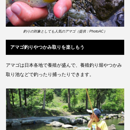
シコロサンゴ
シトウズクラゲ
シマハギ
シャコガイ
シュレーゲルアオガエル
釣りの対象としても人気のアマゴ（提供：PhotoAC）
シラウオ
シロウオ
シログチ
アマゴ釣りやつかみ取りを楽しもう
シロザケ
シロワニ
ジンベエザメ
アマゴは日本各地で養殖が盛んで、養殖釣り堀やつかみ
スクミリンゴガイ
スズキ
スッポン
取り池などで釣ったり捕ったりできます。
スナモグリ
スベスベマンジュウガニ
スルメイカ
ズワイガニ
セイウチ
センニンガジ
ソウギョ
ソウダガツオ
ソトオリイワシ
ソラスズメダイ