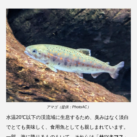
ウマヅラハギ
ウミウシ
エイ
エゾアイナメ
オオカミウオ
オオグソクムシ
オオサンショウウオ
オショロコマ
オスカー
オタリア
オットセイ
オニヒトデ
オワンクラゲ
オーストラリア
カイエビ
カイギュウ
カイロウドウケツ
カイワリ
アマゴ（提供：PhotoAC）
カエルアンコウ
カガミガイ
カキ
水温20℃以下の渓流域に生息するため、臭みはなく淡白
カクレクマノミ
カゴカマス
カジカ
でとても美味しく、食用魚としても親しまれています。
一部、海に降りるものもいて、それらは「
サツキマス
」
カタボシイワシ
カツオ
カニ