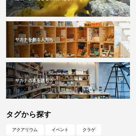
大分県
天然記念物
奈良県
宍道湖自然館ゴビウス
宮古島
寄生
寄生虫
対馬
寿司
小樽
サカナを創る人たち
屈斜路湖
岩手県
市場
市立しものせき水族館・海響館
干支
干潟
幻魚
幼体
幼生
幼魚
サカナの本を読もう
幼魚水族館
広島もとまち水族館
形態
微生物
採集
撮影
擬態
文化
タグから探す
文学
料理
新海生物
新潟市
アクアリウム
イベント
クラゲ
旅行
日本固有種
旬
書籍