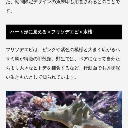
た、期間限定デザインの魚朱印も用意されるとのことで
アッキガイ
アナゴ
アブラツノザメ
す。
アブラボテ
アマガエル
アマゴ
ハート形に見える＜フリソデエビ＞水槽
アマダイ
アミメハギ
アメリカザリガニ
フリソデエビは、ピンクや紫色の模様と大きく広がるハ
アユ
アリアケギバチ
アリゲーターガー
サミ脚が特徴の甲殻類。野生では、ペアになって自分た
アンコウ
イカ
イカナゴ
イクラ
ちより大きなヒトデを捕食するなど、行動面でも興味深
い生きものとして知られています。
イッカク
イトウ
イトヒキアジ
イトヨリダイ
イモリ
イラスト
イリエワニ
イワナ
インドネシア
ウツボ
ウナギ
ウバザメ