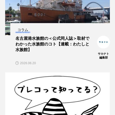
ブックレビュー
ブリ
ブルーカーボン
プライドフィッシュ
プランクトン
コラム
ヘラヤガラ
ベタ
ベニザケ
ベラ
名古屋港水族館の＜公式同人誌＞取材で
わかった水族館のコト【連載：わたしと
ホウネンエビ
ホウボウ
ホタテ
水族館】
サカナト
ホタルイカ
ホッキガイ
ホッケ
編集部
2026.06.20
ホテイウオ
ホネガイ
ホホジロザメ
ホヤ
ホンモロコ
ポットベリーシーホース
マアジ
マイクロプラスチック
マグロ
マス
マダイ
マダコ
マダラ