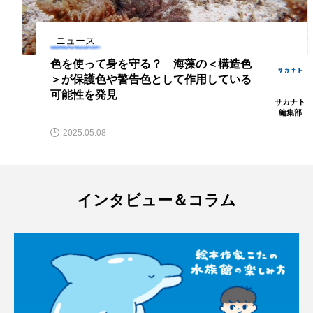
トラフザメ
トラフシャコ
トンボ
ニュース
ドキュメンタリー
ドジョウ
ドスイカ
色を使って身を守る？ 海藻の＜構造色
ドチザメ
ナマズ
ナンヨウブダイ
＞が保護色や警告色として作用している
可能性を発見
サカナト
ナンヨウマンタ
ニギス
ニシキアナゴ
編集部
2025.05.08
ニシキフウライウオ
ニシシマドジョウ
ニジハギ
ニジマス
ニセゴイシウツボ
インタビュー＆コラム
ニフレル
ニホンカワウソ
ニホンザリガニ
ニホンナマズ
ニュウドウカジカ
ヌノサラシ
ヌマガエル
ヌマムツ
ネコギギ
ネコザメ
ノコギリダイ