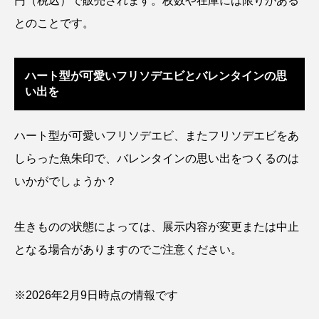
円（税込）で販売されます。枚数や在庫には限りがある
ゴトウタゴガエル
ゴマフアザラシ
ゴリ
とのことです。
ゴンズイ
ゴールデンジェリーフィッシュ
ハート型が可愛いフリソデエビとバレンタインの思
サカナアパートメント
サカナブックス
い出を
サクラアジ
サクラエビ
サクラダンゴウオ
ハート型が可愛いフリソデエビ、またフリソデエビをあ
サクラマス
サケ
サザエ
しらった魚朱印​で、バレンタインの思い出をつくるのは
いかがでしょうか？
サツオミシマ
サバ
サビウツボ
サブカルチャー
サメ
サヨリ
生きものの状態によっては、展示内容が変更または中止
となる場合がありますのでご注意ください。
サルシアクラゲ
サルパ
サワガニ
サンゴ
サンショウウオ
サンマ
※2026年2月9日時点の情報です
サーモン
ザトウクジラ
シクリッド