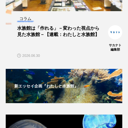
ヤマトヌマエビ
ヤマメ
ヤミヨキセワタ
コラム
ユウゼン
ユウレイクラゲ
ユカタハタ
水族館は「作れる」－変わった視点から
見た水族館－【連載：わたしと水族館】
ユメタチモドキ
ヨウラククラゲ
ヨコエビ
サカナト
編集部
ヨツメウオ
ラブカ
ラムサール条約
2026.06.30
リュウセイクラゲ
レシピ
ロックシュリンプ
ワカサギ
ワカメ
新エッセイ企画『わたしと水族館』
ワタカ
ワニ
ワレカラ
下田海中水族館
世界遺産
両生類
交雑
企画
伝承
伝統料理