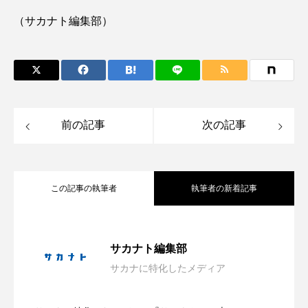
（サカナト編集部）
シコロサンゴ
シトウズクラゲ
シマハギ
シャコガイ
シュレーゲルアオガエル
シラウオ
シロウオ
シログチ
前の記事
次の記事
シロザケ
シロワニ
ジンベエザメ
スクミリンゴガイ
スズキ
スッポン
この記事の執筆者
執筆者の新着記事
スナモグリ
スベスベマンジュウガニ
スルメイカ
ズワイガニ
セイウチ
旬のマアジを味わう！長崎県松浦市で
2026.08.07
サカナト編集部
センニンガジ
ソウギョ
ソウダガツオ
サカナに特化したメディア
「推し動物イラスト展」作品募集中 伊
2026.08.06
「推し魚マアジ グルメフェア」開催中
ソトオリイワシ
ソラスズメダイ