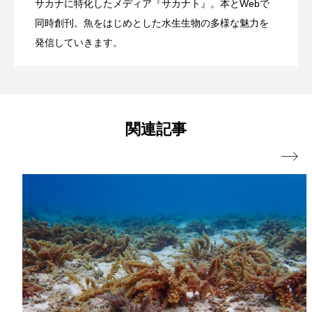
サカナに特化したメディア『サカナト』。本とWebで
ホラー要素を含む夏らしい展示？ 四国
2026.08.06
勢シーパラダイス館内で10月から展示
タイコウチ
タイドプール
タカエビ
同時創刊。魚をはじめとした水生生物の多様な魅力を
国内有数の産地で発信
発信していきます。
タカラガイ
タガメ
タコ
タコクラゲ
水族館で企画展「潜入！海の有毒生物研
【三重県伊勢市】
タコブネ
タチウオ
タナゴ
究所」開催中【香川県宇多津町】
タラバガニ
ダイオウイカ
ダイオウカサゴ
関連記事
ダイサギ
ダンゴウオ
チゴガニ
チヌ

チョウクラゲ
チョウザメ
チリメンモンスター
チンアナゴ
ツキヒハナダイ
テナガエビ
デンキウナギ
トゲウオ
トド
トラウツボ
トラフグ