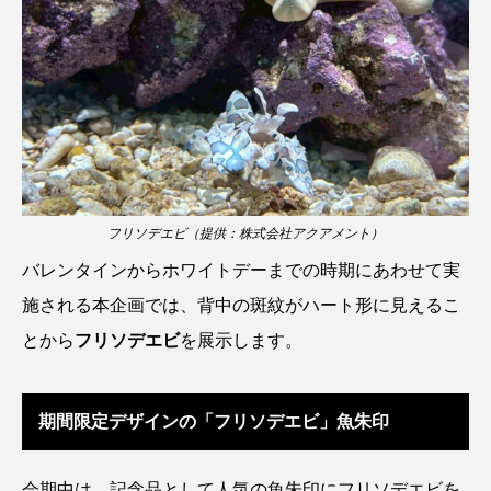
ウマヅラハギ
ウミウシ
エイ
エゾアイナメ
オオカミウオ
オオグソクムシ
オオサンショウウオ
オショロコマ
オスカー
オタリア
オットセイ
オニヒトデ
オワンクラゲ
フリソデエビ（提供：株式会社アクアメント）
バレンタインからホワイトデーまでの時期にあわせて実
オーストラリア
カイエビ
カイギュウ
施される本企画では、背中の斑紋がハート形に見えるこ
カイロウドウケツ
カイワリ
とから
フリソデエビ
を展示します。
カエルアンコウ
カガミガイ
カキ
​期間限定デザインの「フリソデエビ」魚朱印
カクレクマノミ
カゴカマス
カジカ
会期中は、記念品として人気の魚朱印にフリソデエビを
カタボシイワシ
カツオ
カニ