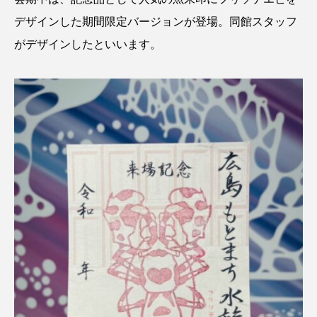
デザインした期間限定バージョンが登場。同館スタッフ
カブトエビ
カブトクラゲ
カミクラゲ
がデザインしたといいます。
カレイ
カワウソ
カワハギ
カワバタモロコ
カワムツ
ガラ・ルファ
キジハタ
キス
キチヌ
キヌバリ
キビナゴ
キュウリエソ
キンメダイ
ギギ
ギンザケ
ギンザメ
クエ
クサガメ
クジラ
クニマス
クマノミ
クモギンポ
クラゲ
クルマエビ
クロスジギンポ
クロソイ
クロダイ