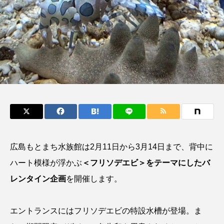
鰭”が特徴的な魚を実
く製＞を作ってみた
際に食べてみた
夏休みの自由研究にい
ト
椎名まさ
みのり
かが？
と
2026.06.02
2026.08.05
キーワードから探す
かんぱち
わたしと水族館
アイゴ
アイナメ
アオウオ
アオザメ
アオリイカ
アカアジ
アカカサゴ
広島もとまち水族館は2月11日から3月14日まで、背中に
ハート模様が浮かぶ
＜フリソデエビ＞をテーマにしたバ
アカクラゲ
アカザ
アカハタ
レンタイン企画
を開催します。
アカムツ
アカメ
アクアリウム
エントランスにはフリソデエビの特設水槽が登場。ま
アサヒガニ
アザアシ
アシカ
アジ