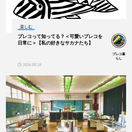
マテガイ
ミカヅキノエボシ
ミナミギンガメアジ
ミナミヌマエビ
楽しむ
ミナミハタンポ
ミナミメダカ
プレコって知ってる？＜可愛いプレコを
日常に＞【私の好きなサカナたち】
ミンククジラ
ムチカラマツ
ムツ
プレコ暮
らし
メカジキ
メガロドン
メギス
2024.05.18
メコン川
メゴチ
メジナ
メヌケ
メバル
メンダコ
モクズガニ
モツゴ
モノノケトンガリサカタザメ
モリアオガエル
モンツキハギ
ヤコウガイ
ヤゴ
ヤッコ
ヤドカリ
ヤマトシマドジョウ