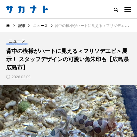
サカナをもっと好きになる
記事
ニュース
背中の模様がハートに見える＜フリソデエビ＞展示！ スタッフデザインの可愛い魚朱印も【広島県広島市】
知る
食べる
楽しむ
創る
ニュース
注目記事
背中の模様がハートに見える＜フリソデエビ＞展
サカナを知ろう
示！ スタッフデザインの可愛い魚朱印も【広島県
食べる
創る
広島市】
2026.02.09
＜ツバメウオ＞は意外
意外と簡単！ 100均で
と美味しい！ “でかい
買った道具で＜魚のは