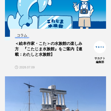
ノロゲンゲ
ハス
ハゼ
ハタタテダイ
ハタハタ
ハダカゾウクラゲ
ハナゴンドウ
コラム
ハナシャコ
ハナダイ
ハナビラウオ
＜絵本作家・こた＞の水族館の楽しみ
ハナミノカサゴ
ハブクラゲ
ハリヨ
方 『こたじま水族館』をご案内【連
載：わたしと水族館】
サカナト
バイオロギング
バショウカジキ
編集部
2026.07.09
バンドウイルカ
ヒゲソリダイ
ヒゲダイ
ヒドラ
ヒメマス
ヒラマサ
ヒラメ
ビワマス
ピラルクー
フィールド
フエダイ
フエフキダイ
フグ
フナ