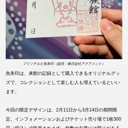
クロツラヘラサギ
クロマグロ
グッピー
グラミー
グルクン
ケブカガニ
ケラ
ケープペンギン
ゲンゴロウ
コイ
コウテイペンギン
コオイムシ
コガタペンギン
コガネスズメダイ
フリソデエビ魚朱印（提供：株式会社アクアメント）
魚朱印は、来館の記録として購入できるオリジナルグッ
コクチバス
コクレン
コチ
ズで、コレクションとして楽しむ人も増えているといい
コトクラゲ
コノシロ
コバンザメ
ます。
コブシメ
コブダイ
コメツキガニ
今回の限定デザインは、2月11日から3月14日の期間限
コモレビクラゲ
コモンイトギンポ
定。インフォメーションおよびチケット売り場で1枚300