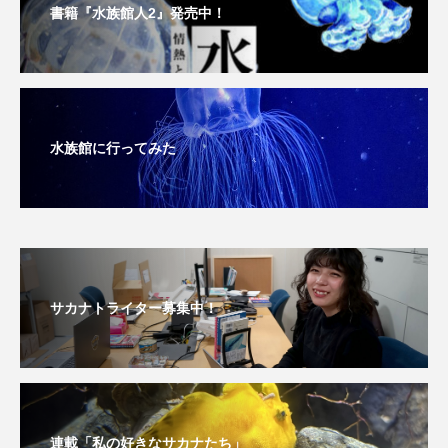
書籍『水族館人2』発売中！
保全
健康
八景島シーパラダイス
共生
分析
分類
刺胞動物
剥製
動物園
化石
北の大地の水族館
水族館に行ってみた
北極
医療
南極大陸
同定
名古屋港水族館
哺乳類
商品
四万十川
四万十川学遊館あきついお
四国
サカナトライター募集中！
四国水族館
図鑑
固有亜種
固有種
在来生物
地域名
城崎マリンワールド
夏
外来生物
外来種
外来魚
連載「私の好きなサカナたち」