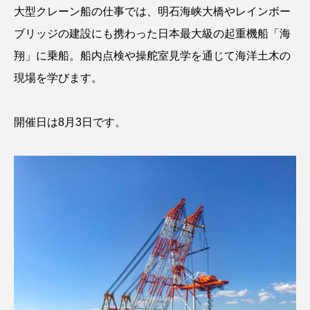
トラフザメ
トラフシャコ
トンボ
大型クレーン船の仕事では、明石海峡大橋やレインボー
ブリッジの建設にも携わった日本最大級の起重機船「海
ドキュメンタリー
ドジョウ
ドスイカ
翔」に乗船。船内点検や操舵室見学を通じて海洋土木の
ドチザメ
ナマズ
ナンヨウブダイ
現場を学びます。
ナンヨウマンタ
ニギス
ニシキアナゴ
開催日は8月3日です。
ニシキフウライウオ
ニシシマドジョウ
ニジハギ
ニジマス
ニセゴイシウツボ
ニフレル
ニホンカワウソ
ニホンザリガニ
ニホンナマズ
ニュウドウカジカ
ヌノサラシ
ヌマガエル
ヌマムツ
ネコギギ
ネコザメ
ノコギリダイ