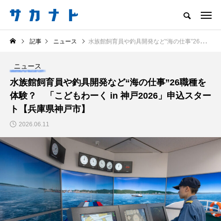
サカナをもっと好きになる
記事
ニュース
水族館飼育員や釣具開発など“海の仕事”26職種を体験？ 「こどもわーく in 神戸2026」申込スタート【兵庫県神戸市】
知る
食べる
楽しむ
創る
ニュース
注目記事
水族館飼育員や釣具開発など“海の仕事”26職種を
サカナを知ろう
体験？ 「こどもわーく in 神戸2026」申込スター
食べる
創る
ト【兵庫県神戸市】
2026.06.11
＜ツバメウオ＞は意外
意外と簡単！ 100均で
と美味しい！ “でかい
買った道具で＜魚のは