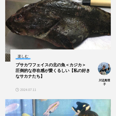
長崎ペンギン水族館
開発
雑貨
雷魚
青森県
頭足類
食中毒
食文化
飼育
骨
高知県
魚介類
魚卵
魚食
鯛の鯛
鯨類
鰭脚類
楽しむ
鳥羽水族館
鴨川シーワールド
ブサカワフェイスの北の魚＜カジカ＞
圧倒的な存在感が愛くるしい【私の好き
なサカナたち】
川辺真理
子
2024.07.11