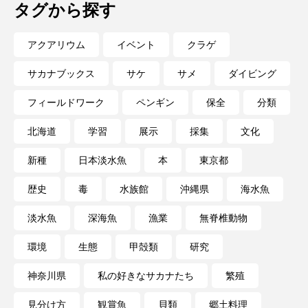
タグから探す
アクアリウム
イベント
クラゲ
サカナブックス
サケ
サメ
ダイビング
フィールドワーク
ペンギン
保全
分類
北海道
学習
展示
採集
文化
新種
日本淡水魚
本
東京都
歴史
毒
水族館
沖縄県
海水魚
淡水魚
深海魚
漁業
無脊椎動物
環境
生態
甲殻類
研究
神奈川県
私の好きなサカナたち
繁殖
見分け方
観賞魚
貝類
郷土料理