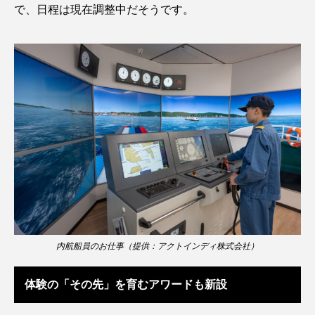
で、日程は現在調整中だそうです。
マテガイ
ミカヅキノエボシ
ミナミギンガメアジ
ミナミヌマエビ
ミナミハタンポ
ミナミメダカ
ミンククジラ
ムチカラマツ
ムツ
メカジキ
メガロドン
メギス
メコン川
メゴチ
メジナ
メヌケ
メバル
メンダコ
モクズガニ
モツゴ
モノノケトンガリサカタザメ
モリアオガエル
内航船員のお仕事（提供：アクトインディ株式会社）
モンツキハギ
ヤコウガイ
ヤゴ
体験の「その先」を育むアワードも新設
ヤッコ
ヤドカリ
ヤマトシマドジョウ