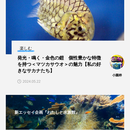
楽しむ
発光・鳴く・金色の鎧 個性豊かな特徴
を持つ＜マツカサウオ＞の魅力【私の好
きなサカナたち】
小園梓
2024.05.22
新エッセイ企画『わたしと水族館』