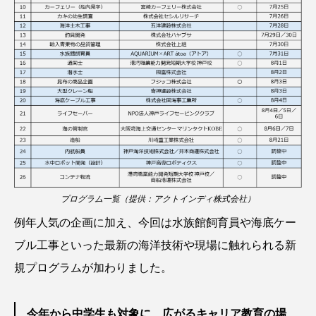
クロツラヘラサギ
クロマグロ
グッピー
グラミー
グルクン
ケブカガニ
ケラ
ケープペンギン
ゲンゴロウ
コイ
コウテイペンギン
コオイムシ
コガタペンギン
コガネスズメダイ
コクチバス
コクレン
コチ
プログラム一覧（提供：アクトインディ株式会社）
例年人気の企画に加え、今回は水族館飼育員や海底ケー
コトクラゲ
コノシロ
コバンザメ
ブル工事といった最新の海洋技術や現場に触れられる新
コブシメ
コブダイ
コメツキガニ
規プログラムが加わりました。
コモレビクラゲ
コモンイトギンポ
今年から中学生も対象に 広がるキャリア教育の場