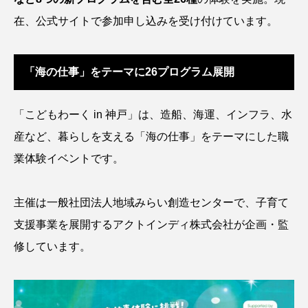
在、公式サイトで参加申し込みを受け付けています。
アッキガイ
アナゴ
アブラツノザメ
アブラボテ
アマガエル
アマゴ
「海の仕事」をテーマに26プログラム展開
アマダイ
アミメハギ
アメリカザリガニ
「こどもわーく in 神戸」は、造船、海運、インフラ、水
アユ
アリアケギバチ
アリゲーターガー
産など、暮らしを支える「海の仕事」をテーマにした職
アンコウ
イカ
イカナゴ
イクラ
業体験イベントです。
イッカク
イトウ
イトヒキアジ
主催は一般社団法人地域みらい創造センターで、子育て
イトヨリダイ
イモリ
イラスト
支援事業を展開するアクトインディ株式会社が企画・監
修しています。
イリエワニ
イワナ
インドネシア
ウツボ
ウナギ
ウバザメ