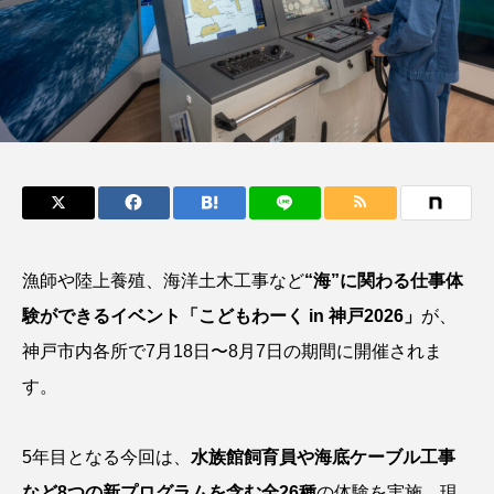
鰭”が特徴的な魚を実
く製＞を作ってみた
際に食べてみた
夏休みの自由研究にい
ト
椎名まさ
みのり
かが？
と
2026.06.02
2026.08.05
キーワードから探す
おばま水族館
かんぱち
わたしと水族館
アイゴ
アイナメ
アオウオ
アオザメ
漁師や陸上養殖、海洋土木工事など
“海”に関わる仕事体
験ができるイベント「こどもわーく in 神戸2026」
が、
アオリイカ
アカアジ
アカカサゴ
神戸市内各所で7月18日〜8月7日の期間に開催されま
アカクラゲ
アカザ
アカハタ
す。
アカムツ
アカメ
アクアリウム
5年目となる今回は、
水族館飼育員や海底ケーブル工事
アサヒガニ
アザアシ
アシカ
アジ
など8つの新プログラムを含む全26種
の体験を実施。現