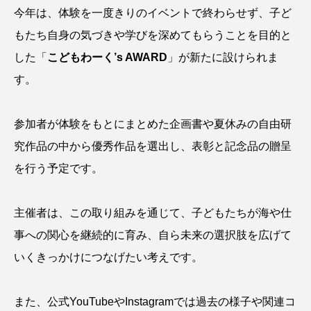
今年は、体験を一度きりのイベントで終わらせず、子ど
ヤマトヌマエビ
ヤマメ
ヤミヨキセワタ
もたち自身の気づきや学びを深めてもらうことを目的と
した「
こどもわーく’s AWARD
」が新たに設けられま
ユウゼン
ユウレイクラゲ
ユカタハタ
す。
ユメタチモドキ
ヨウラククラゲ
ヨコエビ
参加者が体験をもとにまとめた企画書や夏休みの自由研
ヨツメウオ
ラブカ
ラムサール条約
究作品の中から優秀作品を選出し、表彰と記念品の贈呈
リュウセイクラゲ
レシピ
を行う予定です。
ロックシュリンプ
ワカサギ
ワカメ
主催者は、この取り組みを通じて、子どもたちが海や仕
ワタカ
ワニ
ワレカラ
事への関心を継続的に育み、自ら未来の選択肢を広げて
いくきっかけにつなげたい考えです。
下田海中水族館
世界遺産
両生類
交雑
企画
伝承
伝統料理
また、公式YouTubeやInstagramでは過去の様子や関連コ