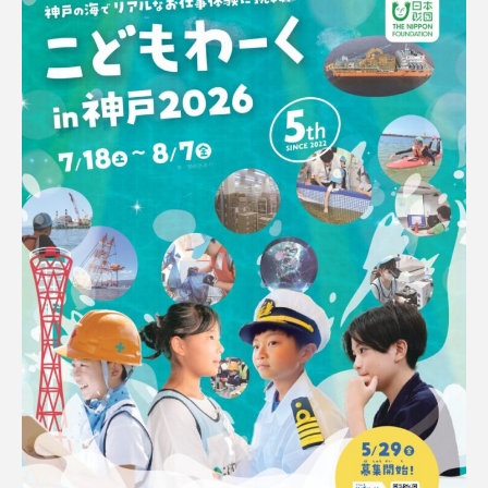
ウマヅラハギ
ウミウシ
エイ
エゾアイナメ
エッセイ
オオカミウオ
オオグソクムシ
オオサンショウウオ
オショロコマ
オスカー
オタリア
オットセイ
オニヒトデ
オワンクラゲ
オーストラリア
カイエビ
カイギュウ
カイロウドウケツ
カイワリ
カエルアンコウ
カガミガイ
カキ
カクレクマノミ
カゴカマス
カジカ
カタボシイワシ
カツオ
カニ