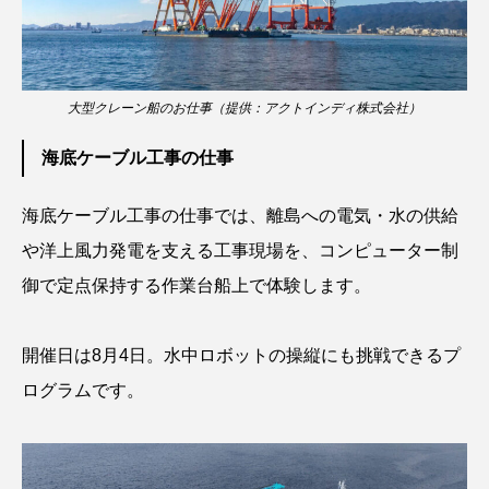
ノロゲンゲ
ハス
ハゼ
ハタタテダイ
ハタハタ
ハダカゾウクラゲ
ハナゴンドウ
大型クレーン船のお仕事（提供：アクトインディ株式会社）
ハナシャコ
ハナダイ
ハナビラウオ
海底ケーブル工事の仕事
ハナミノカサゴ
ハブクラゲ
ハリヨ
海底ケーブル工事の仕事では、離島への電気・水の供給
や洋上風力発電を支える工事現場を、コンピューター制
バイオロギング
バショウカジキ
御で定点保持する作業台船上で体験します。
バンドウイルカ
ヒゲソリダイ
ヒゲダイ
開催日は8月4日。水中ロボットの操縦にも挑戦できるプ
ヒドラ
ヒメマス
ヒラマサ
ヒラメ
ログラムです。
ビワマス
ピラルクー
フィールド
フエダイ
フエフキダイ
フグ
フナ