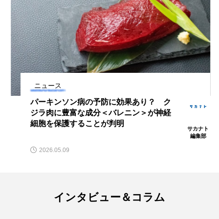
深海
深海生物
深海魚
渋川マリン水族館
渓流
湖
湿地
漁業
漁港
漫画
灯台
ニュース
無脊椎動物
熱帯魚
牡蠣
特徴
パーキンソン病の予防に効果あり？ ク
琵琶湖博物館
環境
環境保全
ジラ肉に豊富な成分＜バレニン＞が神経
細胞を保護することが判明
サカナト
生きた化石
生態
生態系
生物多様性
編集部
2026.05.09
産卵
田んぼ
甲殻類
発酵食品
白身魚
相模川
磯
磯焼け
インタビュー＆コラム
磯遊び
神戸須磨シーワールド