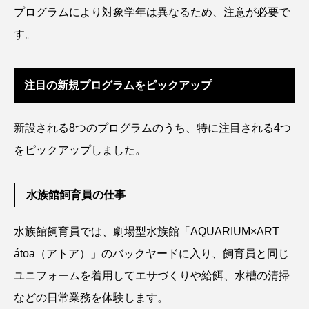
プログラムにより対象学年は異なるため、注意が必要で
シコロサンゴ
シトウズクラゲ
シマハギ
す。
シャコガイ
シュレーゲルアオガエル
注目の新規プログラムをピックアップ
シラウオ
シロウオ
シログチ
新設される8つのプログラムのうち、特に注目される4つ
シロザケ
シロワニ
ジンベエザメ
をピックアップしました。
スクミリンゴガイ
スズキ
スッポン
水族館飼育員の仕事
スナモグリ
スベスベマンジュウガニ
スルメイカ
ズワイガニ
セイウチ
水族館飼育員では、劇場型水族館「AQUARIUM×ART
átoa（アトア）」のバックヤードに入り、飼育員と同じ
センニンガジ
ソウギョ
ソウダガツオ
ユニフォームを着用してエサづくりや給餌、水槽の清掃
ソトオリイワシ
ソラスズメダイ
などの日常業務を体験します。