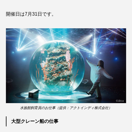
タイコウチ
タイドプール
タカエビ
開催日は7月31日です。
タカラガイ
タガメ
タコ
タコクラゲ
タコブネ
タチウオ
タナゴ
タラバガニ
ダイオウイカ
ダイオウカサゴ
ダイサギ
ダンゴウオ
チゴガニ
チヌ
チョウクラゲ
チョウザメ
チリメンモンスター
チンアナゴ
水族館飼育員のお仕事（提供：アクトインディ株式会社）
ツキヒハナダイ
テナガエビ
デンキウナギ
大型クレーン船の仕事
トゲウオ
トド
トラウツボ
トラフグ