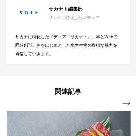
大学生が「好き」という熱量だけで作っ
2026.08.08
サカナト編集部
未利用魚
未来館
東京湾
栄養
サカナに特化したメディア
自由研究にもぴったり！ 学研が＜カブト
2026.08.08
た水族館 オープンの経緯と運営の裏側
桂浜水族館
梅雨
棘皮動物
サカナに特化したメディア『サカナト』。本とWebで
横浜開運水族館
正月
歴史
葛西臨海水族園が4日間限定の「水族園で
2026.08.07
ガニの飼育キット＞を発売 子どもたち
同時創刊。魚をはじめとした水生生物の多様な魅力を
＜連載：わたしと水族館＞
発信していきます。
死滅回遊魚
水
水族館
水族館人
夕涼み」開催 夏ならではのイベントも
と1年かけて共同開発
水槽
水生昆虫
水生生物
汽水域
河川
沼津港深海水族館
法律
海
【東京都江戸川区】
関連記事
海きらら
海水魚
海洋
海洋環境

海獣
海綿動物
海藻
海遊館
海鳥
液浸標本
淀川
淡水魚