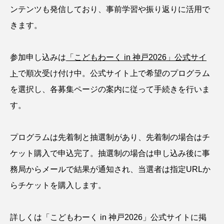
ンテンツも発信しており、事前学習や振り返りに活用で
保全
健康
八景島シーパラダイス
きます。
共生
分析
分類
刺胞動物
参加申し込みは
「こどもわーく in 神戸2026」公式サイ
剥製
動物園
化石
北の大地の水族館
ト
で順次受け付け中。公式サイト上で希望のプログラム
北極
医療
南極大陸
同定
を選択し、各募集ページの案内に従って手続きを行いま
す。
名古屋港水族館
哺乳類
商品
四万十川
四万十川学遊館あきついお
四国
プログラムは先着制と抽選制があり、先着制の場合はチ
ケット購入で申込完了。抽選制の場合は申し込み後に事
四国水族館
図鑑
固有亜種
固有種
務局からメールで結果が通知され、当選者は指定URLか
在来生物
地域名
城崎マリンワールド
らチケットを購入します。
夏
外来生物
外来種
外来魚
詳しくは「こどもわーく in 神戸2026」公式サイトに掲