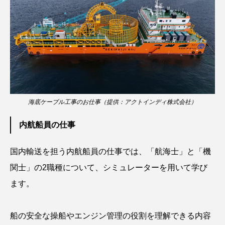
ブックレビュー
ブリ
ブルーカーボン
プライドフィッシュ
プランクトン
ヘラヤガラ
ベタ
ベニザケ
ベラ
ホウネンエビ
ホウボウ
ホタテ
海底ケーブル工事のお仕事（提供：アクトインディ株式会社）
ホタルイカ
ホッキガイ
ホッケ
内航船員の仕事
ホテイウオ
ホネガイ
ホホジロザメ
国内輸送を担う内航船員の仕事では、「航海士」と「機
ホヤ
ホンモロコ
ポットベリーシーホース
関士」の2職種について、シミュレーターを用いて学び
ます。
マアジ
マイクロプラスチック
マグロ
マス
マダイ
マダコ
マダラ
船の安全な操船やエンジン管理の役割を理解できる内容