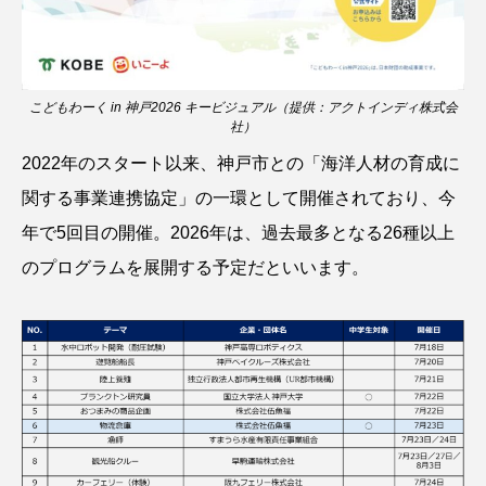
カブトエビ
カブトクラゲ
カミクラゲ
カレイ
カワウソ
カワハギ
こどもわーく in 神戸2026 キービジュアル（提供：アクトインディ株式会
社）
カワバタモロコ
カワムツ
ガラ・ルファ
2022年のスタート以来、神戸市との「海洋人材の育成に
関する事業連携協定」の一環として開催されており、今
キジハタ
キス
キチヌ
キヌバリ
年で5回目の開催。2026年は、過去最多となる26種以上
キビナゴ
キュウリエソ
キンメダイ
のプログラムを展開する予定だといいます。
ギギ
ギンザケ
ギンザメ
クエ
クサガメ
クジラ
クニマス
クマノミ
クモギンポ
クラゲ
クルマエビ
クロスジギンポ
クロソイ
クロダイ