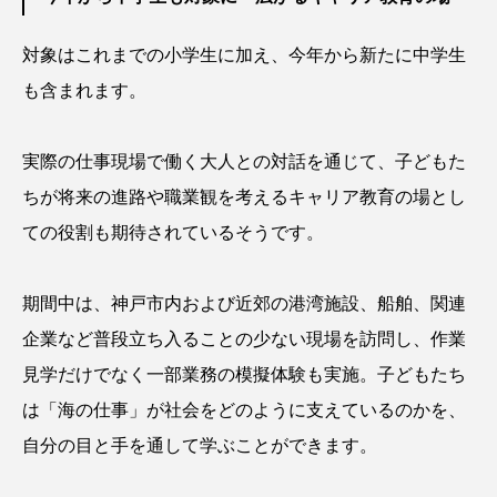
ゴトウタゴガエル
ゴマフアザラシ
ゴリ
対象はこれまでの小学生に加え、今年から新たに中学生
ゴンズイ
ゴールデンジェリーフィッシュ
も含まれます。
サカナアパートメント
サカナブックス
実際の仕事現場で働く大人との対話を通じて、子どもた
サクラアジ
サクラエビ
サクラダンゴウオ
ちが将来の進路や職業観を考えるキャリア教育の場とし
サクラマス
サケ
サザエ
ての役割も期待されているそうです。
サツオミシマ
サバ
サビウツボ
期間中は、神戸市内および近郊の港湾施設、船舶、関連
サブカルチャー
サメ
サヨリ
企業など普段立ち入ることの少ない現場を訪問し、作業
見学だけでなく一部業務の模擬体験も実施。子どもたち
サルシアクラゲ
サルパ
サワガニ
は「海の仕事」が社会をどのように支えているのかを、
サンゴ
サンショウウオ
サンマ
自分の目と手を通して学ぶことができます。
サーモン
ザトウクジラ
シクリッド