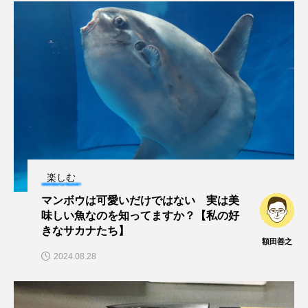
私の好きなサカナたち
稚魚
絶滅危惧種
絶滅種
繁殖
繫殖
美ら海水族館
美容
群馬県
耳石
脊索動物
自然
自然保護
自由研究
葛西臨海公園
葛西臨海水族園
藻場
藻類
見分け方
観察
調査
楽しむ
マンボウは可愛いだけではない 実は美
調理
論文
貝
賀露かにっこ館
味しい魚なのを知ってますか？【私の好
きなサカナたち】
資源
赤潮
足摺海洋館SATOUMI
額田善之
2024.08.28
軟体動物
軟骨魚類
近畿大学
進化
郷土料理
酒
釣り
鑑賞魚