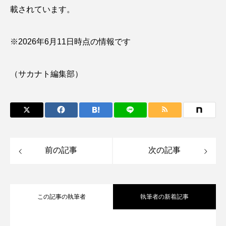
大分県
天然記念物
奈良県
載されています。
宍道湖自然館ゴビウス
宮古島
寄生
※2026年6月11日時点の情報です
寄生虫
対馬
寿司
小樽
（サカナト編集部）
屈斜路湖
岩手県
市場
市立しものせき水族館・海響館
干支
干潟
幻魚
幼体
幼生
幼魚
前の記事
次の記事
幼魚水族館
広島もとまち水族館
形態
微生物
採集
撮影
擬態
文化
この記事の執筆者
執筆者の新着記事
文学
料理
新海生物
新潟市
旅行
日本固有種
旬
書籍