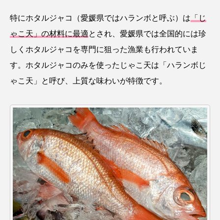
クロツラヘラサギ
クロマグロ
グッピー
特にホタルジャコ（愛媛県ではハランボと呼ぶ）は
「じ
ゃこ天」の材料に最適
とされ、愛媛県では全国的には珍
グラミー
グルクン
ケブカガニ
ケラ
しくホタルジャコを専門に狙った漁業も行われていま
ケープペンギン
ゲンゴロウ
コイ
す。ホタルジャコのみを使ったじゃこ天は「ハランボじ
ゃこ天」と呼び、上質な味わいが特徴です。
コウテイペンギン
コオイムシ
コガタペンギン
コガネスズメダイ
コクチバス
コクレン
コチ
コトクラゲ
コノシロ
コバンザメ
コブシメ
コブダイ
コメツキガニ
コモレビクラゲ
コモンイトギンポ