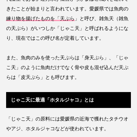
きたことが始まりと言われています。愛媛県では魚肉の
カブトエビ
カブトクラゲ
カミクラゲ
練り物を揚げたものを「天ぷら
」と呼び、雑魚天（雑魚
の天ぷら）がいつしか「じゃこ天」と呼ばれるようにな
カレイ
カワウソ
カワハギ
り、現在ではこの呼び名が定着しています。
カワバタモロコ
カワムツ
ガラ・ルファ
また、魚肉のみを使った天ぷらは「身天ぷら」、「じゃ
キジハタ
キス
キチヌ
キヌバリ
こ天」のように魚肉だけでなく骨や皮も混ぜ込んだ天ぷ
キビナゴ
キュウリエソ
キンメダイ
らは「皮天ぷら」とも呼びます。
ギギ
ギンザケ
ギンザメ
クエ
じゃこ天に最適「ホタルジャコ」とは
クサガメ
クジラ
クニマス
クマノミ
クモギンポ
クラゲ
クルマエビ
「じゃこ天」の原料
には愛媛県の近海で獲れたタチウオ
やアジ、ホタルジャコなどが使われています。
クロスジギンポ
クロソイ
クロダイ