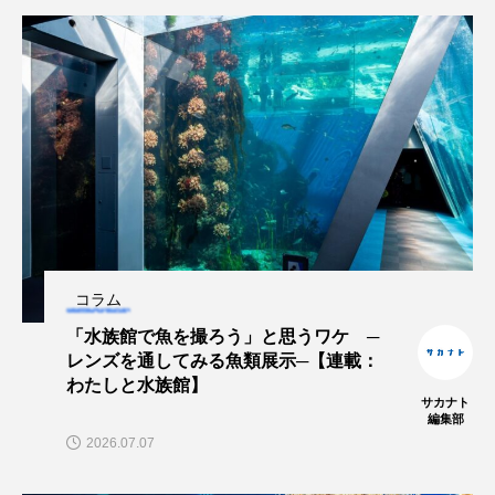
保全
健康
八景島シーパラダイス
共生
分析
分類
刺胞動物
剥製
動物園
化石
北の大地の水族館
北極
医療
南極大陸
同定
名古屋港水族館
哺乳類
商品
コラム
四万十川
四万十川学遊館あきついお
四国
「水族館で魚を撮ろう」と思うワケ ─
四国水族館
図鑑
固有亜種
固有種
レンズを通してみる魚類展示─【連載：
わたしと水族館】
サカナト
在来生物
地域名
城崎マリンワールド
編集部
2026.07.07
夏
外来生物
外来種
外来魚