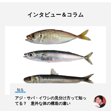
ブックレビュー
ブリ
ブルーカーボン
インタビュー＆コラム
プライドフィッシュ
プランクトン
ヘラヤガラ
ベタ
ベニザケ
ベラ
ホウネンエビ
ホウボウ
ホタテ
ホタルイカ
ホッキガイ
ホッケ
ホテイウオ
ホネガイ
ホホジロザメ
ホヤ
ホンモロコ
ポットベリーシーホース
知る
マアジ
マイクロプラスチック
マグロ
アジ・サバ・イワシの見分け方って知っ
マス
マダイ
マダコ
マダラ
てる？ 意外な体の構造の違い