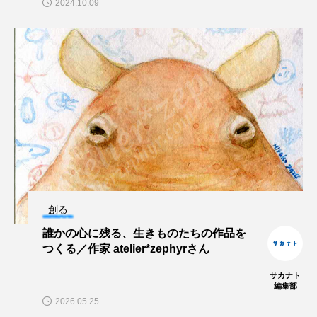
2024.10.09
ヤマトヌマエビ
ヤマメ
ヤミヨキセワタ
ユウゼン
ユウレイクラゲ
ユカタハタ
ユメタチモドキ
ヨウラククラゲ
ヨコエビ
ヨツメウオ
ラブカ
ラムサール条約
リュウセイクラゲ
レシピ
ロックシュリンプ
ワカサギ
ワカメ
創る
誰かの心に残る、生きものたちの作品を
ワタカ
ワニ
ワレカラ
つくる／作家 atelier*zephyrさん
下田海中水族館
世界遺産
両生類
サカナト
編集部
2026.05.25
交雑
企画
伝承
伝統料理