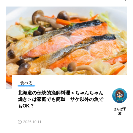
ノロゲンゲ
ハス
ハゼ
ハタタテダイ
ハタハタ
ハダカゾウクラゲ
ハナゴンドウ
ハナシャコ
ハナダイ
ハナビラウオ
ハナミノカサゴ
ハブクラゲ
ハリヨ
バイオロギング
バショウカジキ
食べる
バンドウイルカ
ヒゲソリダイ
ヒゲダイ
老舗かまぼこメーカーが提案する＜サラ
ダ×かまぼこ＞ その魅力とは？
ヒドラ
ヒメマス
ヒラマサ
ヒラメ
サカナト
ビワマス
ピラルクー
フィールド
編集部
2024.03.10
フエダイ
フエフキダイ
フグ
フナ