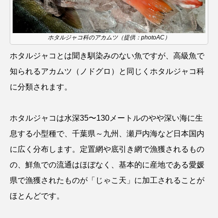
ゴトウタゴガエル
ゴマフアザラシ
ゴリ
ゴンズイ
ゴールデンジェリーフィッシュ
ホタルジャコ科のアカムツ（提供：photoAC）
サカナアパートメント
サカナブックス
ホタルジャコとは聞き馴染みのない魚ですが、高級魚で
知られるアカムツ（ノドグロ）と同じくホタルジャコ科
サクラアジ
サクラエビ
サクラダンゴウオ
に分類されます。
サクラマス
サケ
サザエ
ホタルジャコは水深35〜130メートルのやや深い海に生
サツオミシマ
サバ
サビウツボ
息する小型種で、千葉県～九州、瀬戸内海など日本国内
サブカルチャー
サメ
サヨリ
に広く分布します。定置網や底引き網で漁獲されるもの
の、鮮魚での流通はほぼなく、基本的に産地である愛媛
サルシアクラゲ
サルパ
サワガニ
県で漁獲されたものが「じゃこ天」に加工されることが
サンゴ
サンショウウオ
サンマ
ほとんどです。
サーモン
ザトウクジラ
シクリッド