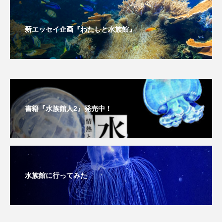
大分県
天然記念物
奈良県
新エッセイ企画『わたしと水族館』
宍道湖自然館ゴビウス
宮古島
寄生
寄生虫
対馬
寿司
小樽
屈斜路湖
岩手県
市場
市立しものせき水族館・海響館
干支
干潟
書籍『水族館人2』発売中！
幻魚
幼体
幼生
幼魚
幼魚水族館
広島もとまち水族館
形態
微生物
採集
撮影
擬態
文化
水族館に行ってみた
文学
料理
新海生物
新潟市
旅行
日本固有種
旬
書籍