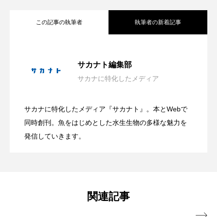
トラフザメ
トラフシャコ
トンボ
この記事の執筆者
執筆者の新着記事
ドキュメンタリー
ドジョウ
ドスイカ
葛西臨海水族園が4日間限定の「水族園で
2026.08.07
ドチザメ
ナマズ
ナンヨウブダイ
サカナト編集部
ナンヨウマンタ
ニギス
ニシキアナゴ
サカナに特化したメディア
漁港で直接魚を受け取るアプリ「海のマ
2026.08.07
夕涼み」開催 夏ならではのイベントも
ニシキフウライウオ
ニシシマドジョウ
サカナに特化したメディア『サカナト』。本とWebで
旬のマアジを味わう！長崎県松浦市で
2026.08.07
ーケット」公開 宮崎県串間市で実証テ
同時創刊。魚をはじめとした水生生物の多様な魅力を
【東京都江戸川区】
ニジハギ
ニジマス
ニセゴイシウツボ
発信していきます。
ニフレル
ニホンカワウソ
ニホンザリガニ
「推し魚マアジ グルメフェア」開催中
ストを開始へ
ニホンナマズ
ニュウドウカジカ
国内有数の産地で発信
ヌノサラシ
ヌマガエル
ヌマムツ
関連記事
ネコギギ
ネコザメ
ノコギリダイ
