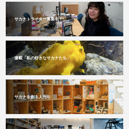
未利用魚
未来館
東京湾
栄養
サカナトライター募集中！
桂浜水族館
梅雨
棘皮動物
横浜開運水族館
正月
歴史
死滅回遊魚
水
水族館
水族館人
連載「私の好きなサカナたち」
水槽
水生昆虫
水生生物
汽水域
河川
沼津港深海水族館
法律
海
海きらら
海水魚
海洋
海洋環境
サカナを創る人たち
海獣
海綿動物
海藻
海遊館
海鳥
液浸標本
淀川
淡水魚