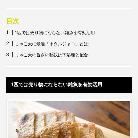
アッキガイ
アナゴ
アブラツノザメ
目次
アブラボテ
アマガエル
アマゴ
1匹では売り物にならない雑魚を有効活用
アマダイ
アミメハギ
アメリカザリガニ
じゃこ天に最適「ホタルジャコ」とは
アユ
アリアケギバチ
アリゲーターガー
じゃこ天の旨さの秘訣は下処理と配合
アンコウ
イカ
イカナゴ
イクラ
イッカク
イトウ
イトヒキアジ
1匹では売り物にならない雑魚を有効活用
イトヨリダイ
イモリ
イラスト
イリエワニ
イワナ
インドネシア
ウツボ
ウナギ
ウバザメ