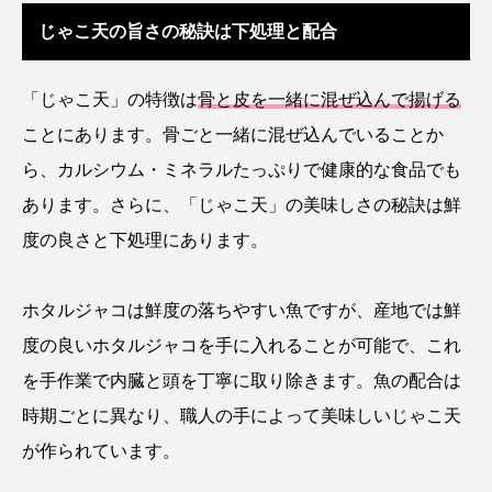
じゃこ天の旨さの秘訣は下処理と配合
シコロサンゴ
シトウズクラゲ
シマハギ
「じゃこ天」の特徴は
骨と皮を一緒に混ぜ込んで揚げる
シャコガイ
シュレーゲルアオガエル
ことにあります。骨ごと一緒に混ぜ込んでいることか
シラウオ
シロウオ
シログチ
ら、カルシウム・ミネラルたっぷりで健康的な食品でも
あります。さらに、「じゃこ天」の美味しさの秘訣は鮮
シロザケ
シロワニ
ジンベエザメ
度の
良さと下処理にあります。
スクミリンゴガイ
スズキ
スッポン
ホタルジャコは鮮度の落ちやすい魚ですが、産地では鮮
スナモグリ
スベスベマンジュウガニ
度の良いホタルジャコを手に入れることが可能で、これ
スルメイカ
ズワイガニ
セイウチ
を手作業で内臓と頭を丁寧に取り除きます。魚の配合は
時期ごとに異なり、職人の手によって美味しいじゃこ天
センニンガジ
ソウギョ
ソウダガツオ
が作られています。
ソトオリイワシ
ソラスズメダイ