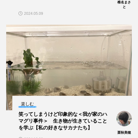
椎名まさ
マテガイ
ミカヅキノエボシ
と
2024.05.09
ミナミギンガメアジ
ミナミヌマエビ
ミナミハタンポ
ミナミメダカ
ミンククジラ
ムチカラマツ
ムツ
メカジキ
メガロドン
メギス
メコン川
メゴチ
メジナ
メヌケ
メバル
メンダコ
モクズガニ
モツゴ
楽しむ
モノノケトンガリサカタザメ
モリアオガエル
笑ってしまうけど印象的な＜我が家のハ
マグリ事件＞ 生き物が生きていること
モンツキハギ
ヤコウガイ
ヤゴ
を学ぶ【私の好きなサカナたち】
栗秋美穂
ヤッコ
ヤドカリ
ヤマトシマドジョウ