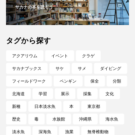
サカナの本を読もう
深海
深海生物
深海魚
渋川マリン水族館
渓流
湖
湿地
漁業
漁港
漫画
灯台
タグから探す
無脊椎動物
熱帯魚
牡蠣
特徴
アクアリウム
イベント
クラゲ
琵琶湖博物館
環境
環境保全
サカナブックス
サケ
サメ
ダイビング
フィールドワーク
ペンギン
保全
分類
生きた化石
生態
生態系
生物多様性
北海道
学習
展示
採集
文化
産卵
田んぼ
甲殻類
発酵食品
新種
日本淡水魚
本
東京都
白身魚
相模川
磯
磯焼け
歴史
毒
水族館
沖縄県
海水魚
磯遊び
神戸須磨シーワールド
淡水魚
深海魚
漁業
無脊椎動物