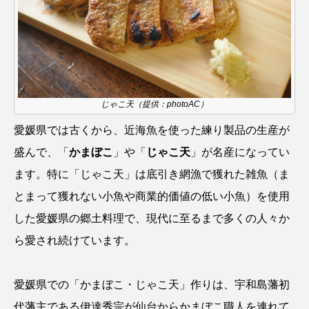
ウマヅラハギ
ウミウシ
エイ
エゾアイナメ
オオカミウオ
オオグソクムシ
オオサンショウウオ
じゃこ天（提供：photoAC）
オショロコマ
オスカー
オタリア
愛媛県では古くから、近海魚を使った練り製品の生産が
オットセイ
オニヒトデ
オワンクラゲ
盛んで、「
かまぼこ
」や「
じゃこ天
」が名産になってい
ます。特に「じゃこ天」は底引き網漁で獲れた雑魚（ま
オーストラリア
カイエビ
カイギュウ
とまって獲れない小魚や商業的価値の低い小魚）を使用
カイロウドウケツ
カイワリ
した愛媛県の郷土料理で、現代に至るまで多くの人々か
ら愛され続けています。
カエルアンコウ
カガミガイ
カキ
カクレクマノミ
カゴカマス
カジカ
愛媛県での「かまぼこ・じゃこ天」作りは、宇和島藩初
代藩主である伊達秀宗が仙台からかまぼこ職人を連れて
カタボシイワシ
カツオ
カニ