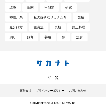
私の好きなサカナたち
稚魚
絶滅危惧種
環境
生態
甲殻類
研究
絶滅種
繁殖
繫殖
美ら海水族館
神奈川県
私の好きなサカナたち
繁殖
美容
群馬県
耳石
脊索動物
見分け方
観賞魚
貝類
郷土料理
釣り
飼育
養殖
魚
魚食
自然
自然保護
自由研究
葛西臨海公園
葛西臨海水族園
藻場
藻類
見分け方
観察
調査
調理
論文
貝
賀露かにっこ館
資源
赤潮
足摺海洋館SATOUMI
運営会社
プライバシーポリシー
お問い合わせ
軟体動物
軟骨魚類
近畿大学
進化
Copyright © 2023 TSURINEWS Inc.
郷土料理
酒
釣り
鑑賞魚