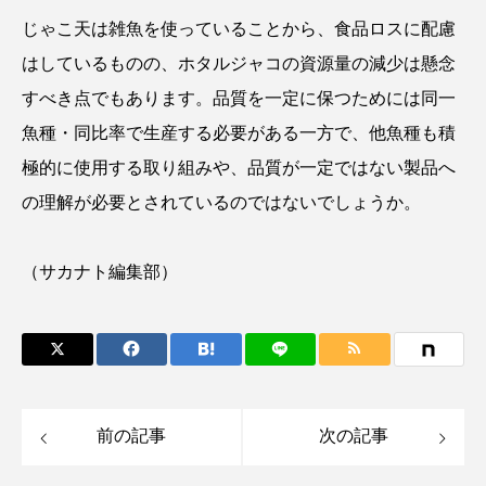
じゃこ天は雑魚を使っていることから、食品ロスに配慮
タイコウチ
タイドプール
タカエビ
はしているものの、
ホタルジャコの資源量の減少は懸念
タカラガイ
タガメ
タコ
タコクラゲ
すべき点でもあります
。品質を一定に保つためには同一
魚種・同比率で生産する必要がある一方で、他魚種も積
タコブネ
タチウオ
タナゴ
極的に使用する取り組みや、品質が一定ではない製品へ
タラバガニ
ダイオウイカ
ダイオウカサゴ
の理解が必要とされているのではないでしょうか。
ダイサギ
ダンゴウオ
チゴガニ
チヌ
（サカナト編集部）
チョウクラゲ
チョウザメ
チリメンモンスター
チンアナゴ
ツキヒハナダイ
テナガエビ
デンキウナギ
前の記事
次の記事
トゲウオ
トド
トラウツボ
トラフグ