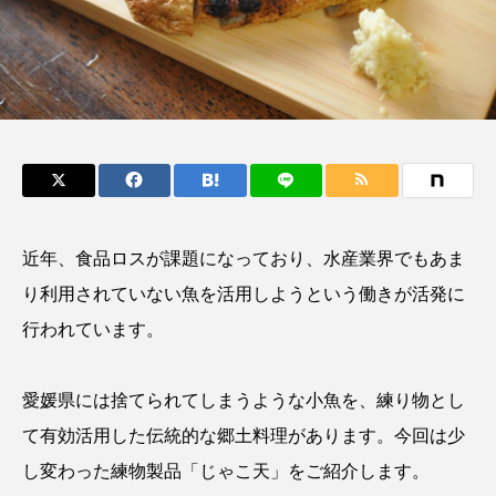
鰭”が特徴的な魚を実
く製＞を作ってみた
際に食べてみた
夏休みの自由研究にい
ト
椎名まさ
みのり
かが？
と
2026.06.02
2026.08.05
キーワードから探す
かんぱち
わたしと水族館
アイゴ
近年、食品ロスが
課題になっており、水産業界でもあま
アイナメ
アオウオ
アオザメ
り利用されていない
魚を活用しようという働きが活発に
アオリイカ
アカアジ
アカカサゴ
行われています。
アカクラゲ
アカザ
アカハタ
愛媛県には捨てられてしまうような小魚を、練り物とし
アカムツ
アカメ
アクアリウム
て有効活用した伝統的な郷土料理があります。今回は少
し変わった練物製品「じゃこ天」をご紹介します。
アサヒガニ
アザアシ
アシカ
アジ