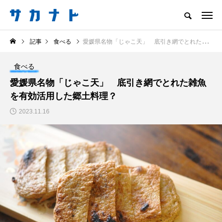
サカナをもっと好きになる
記事
食べる
愛媛県名物「じゃこ天」 底引き網でとれた雑魚を有効活用した郷土料理？
知る
食べる
楽しむ
創る
食べる
注目記事
愛媛県名物「じゃこ天」 底引き網でとれた雑魚
サカナを知ろう
を有効活用した郷土料理？
食べる
創る
2023.11.16
＜ツバメウオ＞は意外
意外と簡単！ 100均で
と美味しい！ “でかい
買った道具で＜魚のは