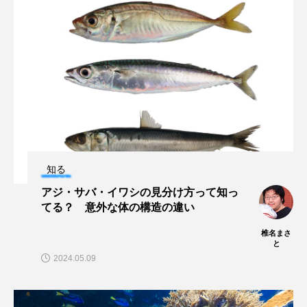
マテガイ
ミカヅキノエボシ
ミナミギンガメアジ
ミナミヌマエビ
ミナミハタンポ
ミナミメダカ
ミンククジラ
ムチカラマツ
ムツ
メカジキ
メガロドン
メギス
知る
メコン川
メゴチ
メジナ
メヌケ
アジ・サバ・イワシの見分け方って知っ
てる？ 意外な体の構造の違い
メバル
メンダコ
モクズガニ
モツゴ
椎名まさ
モノノケトンガリサカタザメ
モリアオガエル
と
2024.05.09
モンツキハギ
ヤコウガイ
ヤゴ
ヤッコ
ヤドカリ
ヤマトシマドジョウ