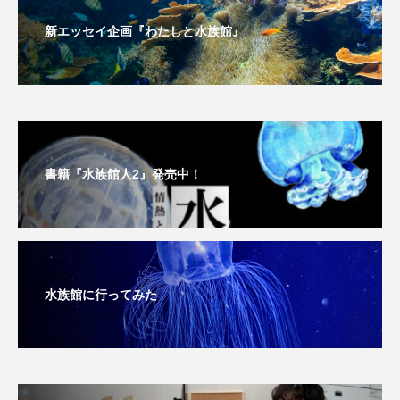
新エッセイ企画『わたしと水族館』
ヤマトヌマエビ
ヤマメ
ヤミヨキセワタ
ユウゼン
ユウレイクラゲ
ユカタハタ
ユメタチモドキ
ヨウラククラゲ
ヨコエビ
ヨツメウオ
ラブカ
ラムサール条約
書籍『水族館人2』発売中！
リュウセイクラゲ
レシピ
ロックシュリンプ
ワカサギ
ワカメ
水族館に行ってみた
ワタカ
ワニ
ワレカラ
下田海中水族館
世界遺産
両生類
交雑
企画
伝承
伝統料理