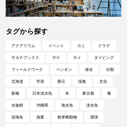
大分県
天然記念物
奈良県
宍道湖自然館ゴビウス
宮古島
寄生
タグから探す
寄生虫
対馬
寿司
小樽
屈斜路湖
岩手県
市場
アクアリウム
イベント
カニ
クラゲ
サカナブックス
サケ
サメ
ダイビング
市立しものせき水族館・海響館
干支
干潟
フィールドワーク
ペンギン
保全
分類
幻魚
幼体
幼生
幼魚
北海道
学習
展示
採集
文化
幼魚水族館
広島もとまち水族館
形態
新種
日本淡水魚
本
東京都
毒
微生物
採集
撮影
擬態
文化
水族館
沖縄県
海水魚
淡水魚
文学
料理
新海生物
新潟市
深海魚
漁業
無脊椎動物
環境
旅行
日本固有種
旬
書籍