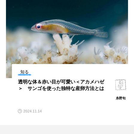
タイコウチ
タイドプール
タカエビ
タカラガイ
タガメ
タコ
タコクラゲ
タコブネ
タチウオ
タナゴ
タラバガニ
ダイオウイカ
ダイオウカサゴ
ダイサギ
ダンゴウオ
チゴガニ
チヌ
知る
チョウクラゲ
チョウザメ
物心ついたころからアロワナと一緒 ア
ロワナ飼育の魅力と覚悟とは？【私の好
きなサカナたち】
チリメンモンスター
チンアナゴ
せんば千
波
ツキヒハナダイ
テナガエビ
デンキウナギ
2025.08.12
トゲウオ
トド
トラウツボ
トラフグ