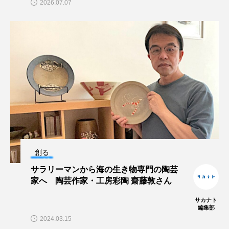
2026.07.07
ノロゲンゲ
ハス
ハゼ
ハタタテダイ
ハタハタ
ハダカゾウクラゲ
ハナゴンドウ
ハナシャコ
ハナダイ
ハナビラウオ
ハナミノカサゴ
ハブクラゲ
ハリヨ
バイオロギング
バショウカジキ
バンドウイルカ
ヒゲソリダイ
ヒゲダイ
創る
サラリーマンから海の生き物専門の陶芸
ヒドラ
ヒメマス
ヒラマサ
ヒラメ
家へ 陶芸作家・工房彩陶 齋藤敦さん
ビワマス
ピラルクー
フィールド
サカナト
編集部
2024.03.15
フエダイ
フエフキダイ
フグ
フナ