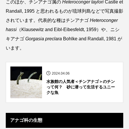
このほか、チンアナゴ属の
Heteroconger taylori
Castle et
アッキガイ
アナゴ
アブラツノザメ
Randall, 1995 と思われるものが琉球列島などで写真撮影
されています。代表的な種はチンアナゴ
Heteroconger
アブラボテ
アマガエル
アマゴ
hassi
（Klausewitz and Eibl-Eibesfeldt, 1959）や、ニシ
アマダイ
アミメハギ
アメリカザリガニ
キアナゴ
Gorgasia preclara
Bohlke and Randall, 1981 が
います。
アユ
アリアケギバチ
アリゲーターガー
アンコウ
イカ
イカナゴ
イクラ
2024.04.06
イッカク
イトウ
イトヒキアジ
水族館の人気者＜チンアナゴ＞のチン
って何？ 砂に潜って生活するユニー
イトヨリダイ
イモリ
イラスト
クな魚
イリエワニ
イワナ
インドネシア
ウツボ
ウナギ
ウバザメ
アナゴ科の生態