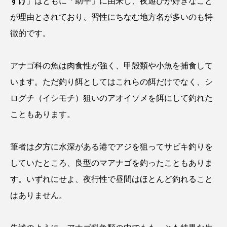
すけ
」はともに「助平」に由来し、夜遊びが好きなこと
クロツラヘラサギ
クロマグロ
グッピー
が理由とされており、習性にちなむ地方名が多いのも特
徴的です。
グラミー
グルクン
ケブカガニ
ケラ
ケープペンギン
ゲンゴロウ
コイ
アナゴ科の魚は肉食性が強く、甲殻類や小魚を捕食して
います。ただ釣り餌としてはこれらの餌だけでなく、シ
コウテイペンギン
コオイムシ
ログチ（イシモチ）狙いのアオイソメを餌にして釣れた
コガタペンギン
コガネスズメダイ
こともあります。
コクチバス
コクレン
コチ
筆者は夕方に水深がある港でアジを狙ってサビキ釣りを
コトクラゲ
コノシロ
コバンザメ
していたところ、良型のマアナゴを釣ったこともありま
す。いずれにせよ、夜行性で昼間はほとんど釣れること
コブシメ
コブダイ
コメツキガニ
はありません。
コモレビクラゲ
コモンイトギンポ