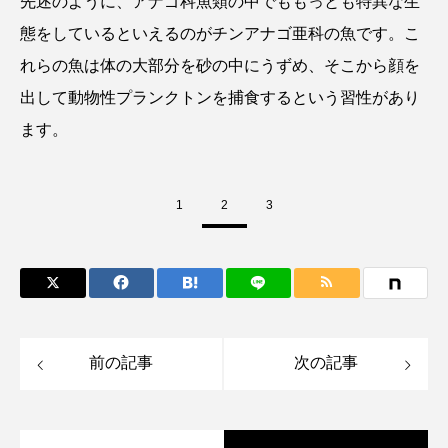
先述のように、アナゴ科魚類の中でももっとも特異な生
ゴトウタゴガエル
ゴマフアザラシ
ゴリ
態をしているといえるのがチンアナゴ亜科の魚です。こ
ゴンズイ
ゴールデンジェリーフィッシュ
れらの魚は体の大部分を砂の中にうずめ、そこから顔を
出して動物性プランクトンを捕食するという習性があり
サカナアパートメント
サカナブックス
ます。
サクラアジ
サクラエビ
サクラダンゴウオ
1
2
3
サクラマス
サケ
サザエ
サツオミシマ
サバ
サビウツボ
サブカルチャー
サメ
サヨリ
サルシアクラゲ
サルパ
サワガニ
前の記事
次の記事
サンゴ
サンショウウオ
サンマ
サーモン
ザトウクジラ
シクリッド