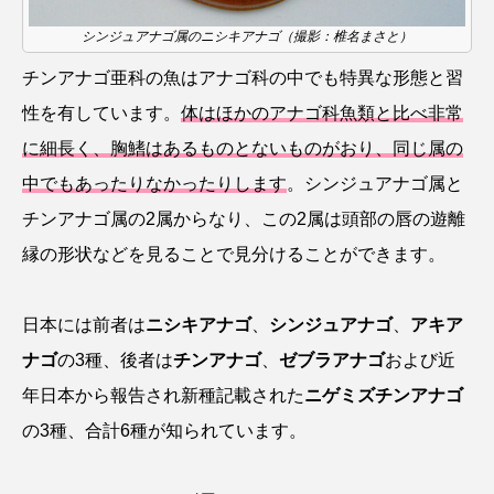
鰭”が特徴的な魚を実
もつ不思議な力──祖
際に食べてみた
父と子の魚拓からその
ト
椎名まさ
清水む
シンジュアナゴ属のニシキアナゴ（撮影：椎名まさと）
意味を問いなおす
と
み
2026.08.05
2026.08.09
チンアナゴ亜科の魚はアナゴ科の中でも特異な形態と習
性を有しています。
体はほかのアナゴ科魚類と比べ非常
キーワードから探す
に細長く、胸鰭はあるものとないものがおり、同じ属の
中でもあったりなかったりします
。シンジュアナゴ属と
おばま水族館
かんぱち
わたしと水族館
チンアナゴ属の2属からなり、この2属は頭部の唇の遊離
縁の形状などを見ることで見分けることができます。
アイゴ
アイナメ
アオウオ
アオザメ
アオリイカ
アカアジ
アカカサゴ
日本には前者は
ニシキアナゴ
、
シンジュアナゴ
、
アキア
ナゴ
の3種、後者は
チンアナゴ
、
ゼブラアナゴ
および近
アカクラゲ
アカザ
アカハタ
年日本から報告され新種記載された
ニゲミズチンアナゴ
アカムツ
アカメ
アクアリウム
の3種、合計6種が知られています。
アサヒガニ
アザアシ
アシカ
アジ