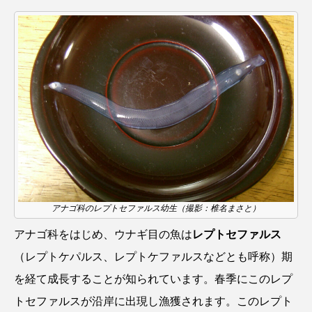
ウマヅラハギ
ウミウシ
エイ
エゾアイナメ
エッセイ
オオカミウオ
オオグソクムシ
オオサンショウウオ
オショロコマ
オスカー
オタリア
オットセイ
オニヒトデ
オワンクラゲ
オーストラリア
カイエビ
カイギュウ
アナゴ科のレプトセファルス幼生（撮影：椎名まさと）
カイロウドウケツ
カイワリ
アナゴ科をはじめ、ウナギ目の魚は
レプトセファルス
カエルアンコウ
カガミガイ
カキ
（レプトケパルス、レプトケファルスなどとも呼称）期
カクレクマノミ
カゴカマス
カジカ
を経て成長することが知られています。春季にこのレプ
トセファルスが沿岸に出現し漁獲されます。このレプト
カタボシイワシ
カツオ
カニ