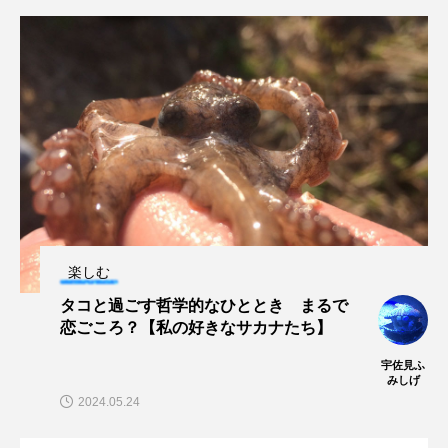
ブックレビュー
ブリ
ブルーカーボン
プライドフィッシュ
プランクトン
ヘラヤガラ
ベタ
ベニザケ
ベラ
ホウネンエビ
ホウボウ
ホタテ
ホタルイカ
ホッキガイ
ホッケ
ホテイウオ
ホネガイ
ホホジロザメ
楽しむ
タコと過ごす哲学的なひととき まるで
ホヤ
ホンモロコ
ポットベリーシーホース
恋ごころ？【私の好きなサカナたち】
マアジ
マイクロプラスチック
マグロ
宇佐見ふ
みしげ
2024.05.24
マス
マダイ
マダコ
マダラ