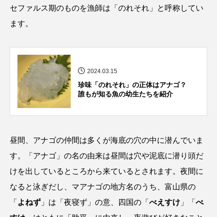
セファルス期のものを漁師は「
のれそれ
」と呼称してい
カブトエビ
カブトクラゲ
カミクラゲ
ます。
カレイ
カワウソ
カワハギ
カワバタモロコ
カワムツ
ガラ・ルファ
2024.03.15
珍味「のれそれ」の正体はアナゴ？
キジハタ
キス
キチヌ
キヌバリ
誰もが知る魚の幼生たちを紹介
キビナゴ
キュウリエソ
キンメダイ
ギギ
ギンザケ
ギンザメ
クエ
昼間、アナゴの仲間は多くが海底の穴の中に潜んでいま
す。「アナゴ」の名の由来は昼間は穴や泥底に潜り頭だ
クサガメ
クジラ
クニマス
クマノミ
けを出しているところから来ているとされます。夜間に
クモギンポ
クラゲ
クルマエビ
なると泳ぎだし、マアナゴの地方名のうち、富山県の
「
よねず
」は「夜寝ず」の意、四国の「
べえすけ
」「
べ
クロスジギンポ
クロソイ
クロダイ