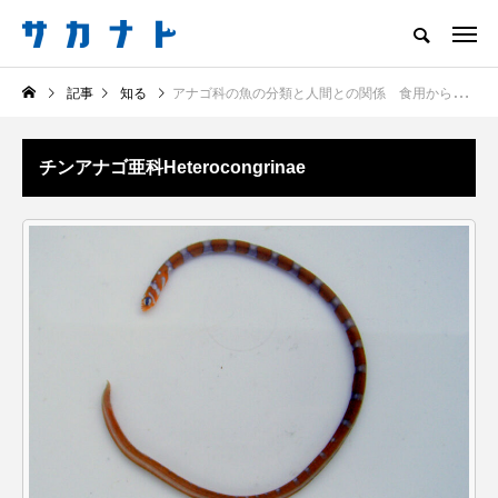
サカナをもっと好きになる
記事
知る
アナゴ科の魚の分類と人間との関係 食用から水族館のスターまで？
知る
食べる
楽しむ
創る
チンアナゴ亜科Heterocongrinae
注目記事
サカナを知ろう
食べる
創る
＜ツバメウオ＞は意外
＜なぜ釣り人は魚拓を
と美味しい！ “でかい
とるのか？＞ 魚拓が