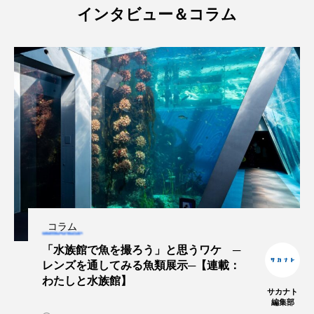
トラフザメ
トラフシャコ
トンボ
インタビュー＆コラム
ドキュメンタリー
ドジョウ
ドスイカ
ドチザメ
ナマズ
ナンヨウブダイ
ナンヨウマンタ
ニギス
ニシキアナゴ
ニシキフウライウオ
ニシシマドジョウ
ニジハギ
ニジマス
ニセゴイシウツボ
ニフレル
ニホンカワウソ
ニホンザリガニ
コラム
ニホンナマズ
ニュウドウカジカ
「水族館で魚を撮ろう」と思うワケ ─
レンズを通してみる魚類展示─【連載：
ヌノサラシ
ヌマガエル
ヌマムツ
わたしと水族館】
サカナト
編集部
ネコギギ
ネコザメ
ノコギリダイ