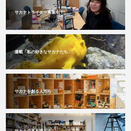
保全
健康
八景島シーパラダイス
サカナトライター募集中！
共生
分析
分類
刺胞動物
剥製
動物園
化石
北の大地の水族館
北極
医療
南極大陸
同定
連載「私の好きなサカナたち」
名古屋港水族館
哺乳類
商品
四万十川
四万十川学遊館あきついお
四国
サカナを創る人たち
四国水族館
図鑑
固有亜種
固有種
在来生物
地域名
城崎マリンワールド
夏
外来生物
外来種
外来魚
サカナの本を読もう