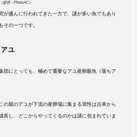
トラフシャコ
トンボ
ドキュメンタリー
ドジョ
（提供：PhotoAC）
究が盛んに行われてきた一方で、謎が多い魚でもあり
ナンヨウブダイ
ナンヨウマンタ
ニギス
ニシキアナ
もその一つです。
ギ
ニジマス
ニセゴイシウツボ
ニフレル
ニ
マズ
ニュウドウカジカ
ヌノサラシ
ヌマガエル
るアユ
ノロゲンゲ
ハス
ハゼ
ハタタテダイ
集団にとっても、極めて重要なアユ産卵親魚（落ちア
ンドウ
ハナシャコ
ハナダイ
ハナビラウオ
バイオロギング
バショウカジキ
バンドウイルカ
ヒラマサ
ヒラメ
ビワマス
ピラルクー
フィ
この親のアユが下流の産卵場に集まる習性は古来から
成長し、どこからやってくるのかは謎に包まれていま
フナ
ブックレビュー
ブリ
ブルーカーボン
ベタ
ベニザケ
ベラ
ホウネンエビ