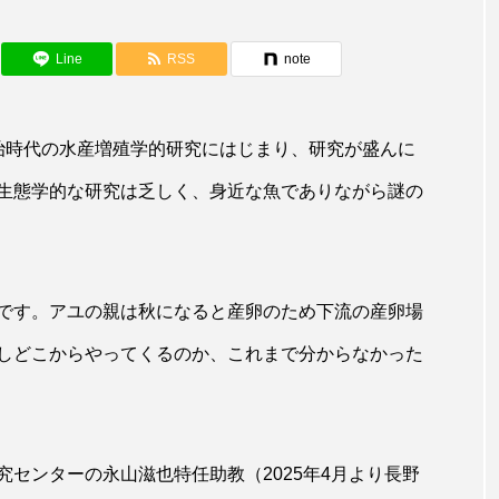
アカザ
アカハタ
アカムツ
アカメ
ア
アジ
アッキガイ
アナゴ
アブラツノザメ
ア
Line
RSS
note
アミメハギ
アメリカザリガニ
アユ
アリアケギバチ
治時代の水産増殖学的研究にはじまり、研究が盛んに
カナゴ
イクラ
イッカク
イトウ
イトヒキア
生態学的な研究は乏しく、身近な魚でありながら謎の
イリエワニ
イワナ
インドネシア
ウツボ
ウ
エイ
エゾアイナメ
オオカミウオ
オオグソク
です。アユの親は秋になると産卵のため下流の産卵場
ョロコマ
オスカー
オタリア
オットセイ
オ
しどこからやってくるのか、これまで分からなかった
カイギュウ
カイロウドウケツ
カイワリ
カ
カクレクマノミ
カゴカマス
カジカ
カタボシイワシ
センターの永山滋也特任助教（2025年4月より長野
カミクラゲ
カレイ
カワウソ
カワハギ