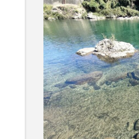
ワニ
ワレカラ
下
保全
健康
八景島
化石
北の大地の水族館
四万十川
四万十川学遊館
地域名
城崎マリンワール
奈良県
宍道湖自然館ゴビ
岩手県
市場
市立
幼魚水族館
広島もとまち
料理
新海生物
新