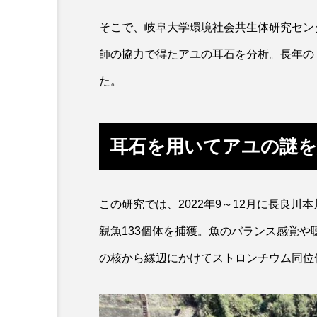
ホタルイカ
ホッキガイ
そこで、岐阜大学環境社会共生体研究セン
師の協力で得たアユの耳石を分析。長年の
ポットベリーシーホース
た。
マダラ
マテガイ
ミナミメダカ
ミンククジ
耳石を用いてアユの謎を
メゴチ
メジナ
メ
モノノケトンガリサカタザメ
この研究では、2022年9～12月に長良
ヤドカリ
ヤマトシマドジ
親魚133個体を捕獲。魚のバランス感覚
の核から縁辺にかけてストロンチウム同位
ユウレイクラゲ
ユカタハ
ラムサール条約
リュウセ