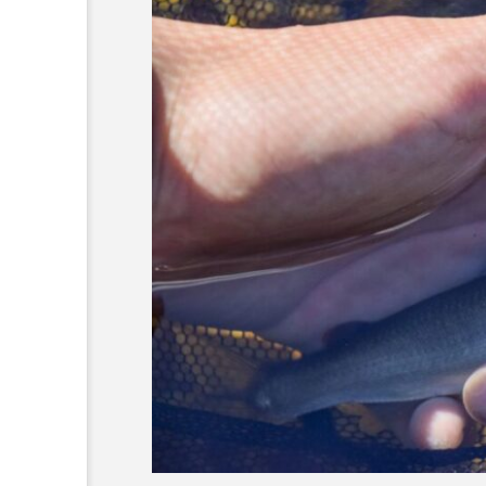
素を含む夏ら
＜ツバメウオ＞は意外
？ 四国水族
と美味しい！ “でかい
展「潜入！海
鰭”が特徴的な魚を実際
サカナト編
物研究所」開
に食べてみた
集部
2026.08.05
川県宇多津
6
かんぱち
わたしと水族館