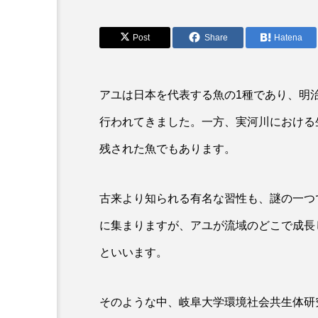
アカカサゴ
アカクラゲ
アザアシ
アシカ
Post
Share
Hatena
アマゴ
アマダイ
アユは日本を代表する魚の1種であり、明
アンコウ
イカ
イ
行われてきました。一方、実河川における
イモリ
イラスト
残された魚でもあります。
ウマヅラハギ
ウミウシ
古来より知られる有名な習性も、謎の一つ
オオサンショウウオ
オシ
に集まりますが、アユが流域のどこで成長
オーストラリア
カイエビ
といいます。
カガミガイ
カキ
そのような中、岐阜大学環境社会共生体研究
カブトエビ
カブトクラゲ