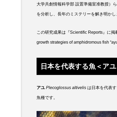
大学共創情報科学部 設置準備室准教授）
カワムツ
ガラ・ルファ
を分析し、長年のミステリーを解き明かし
キンメダイ
ギギ
この研究成果は『Scientific Reports』
クモギンポ
クラゲ
growth strategies of amphidromous fish “a
クロマグロ
グッピー
コイ
コウテイペンギン
日本を代表する魚＜アユ
コチ
コトクラゲ
コモレビクラゲ
コモンイ
アユ
Plecoglossus altivelis
は日本を代表す
ゴールデンジェリーフィッシュ
魚種です。
サクラダンゴウオ
サクラ