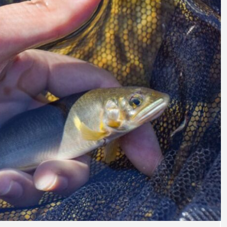
意外と簡単！ 100均で
河川・
買った道具で＜魚のは
点に立
く製＞を作ってみた
ーザ
椎名まさと
みのり
夏休みの自由研究にい
なんで
2026.06.02
かが？
食者”
2026
キーワードから探す
アイゴ
アイナメ
アオウオ
アオザメ