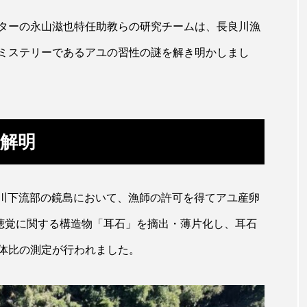
ホッケ
ホテイウオ
ホネガイ
ホホジロザメ
ターの永山滋也特任助教らの研究チームは、長良川漁
ミステリーであるアユの習性の謎を解き明かしまし
マアジ
マイクロプラスチック
マグロ
マス
ミカヅキノエボシ
ミナミギンガメアジ
ミナミヌマエビ
ラ
ムチカラマツ
ムツ
メカジキ
メガロドン
解明
ヌケ
メバル
メンダコ
モクズガニ
モツゴ
モリアオガエル
モンツキハギ
ヤコウガイ
ヤ
川本川下流部の鏡島において、漁師の許可を得てアユ産卵
ョウ
ヤマトヌマエビ
ヤマメ
ヤミヨキセワタ
や聴覚に関する構造物「耳石」を摘出・薄片化し、耳石
体比の測定が行われました。
タ
ユメタチモドキ
ヨウラククラゲ
ヨコエビ
イクラゲ
レシピ
ロックシュリンプ
ワカサギ