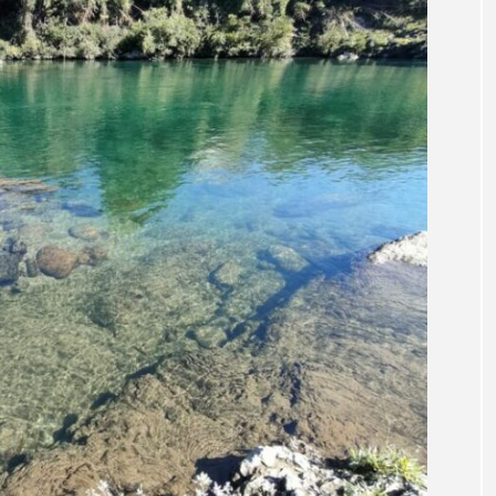
田海中水族館
世界遺産
両生類
交雑
企画
シーパラダイス
共生
分析
分類
刺胞動物
北極
医療
南極大陸
同定
名古屋港水
あきついお
四国
四国水族館
図鑑
固有亜種
ド
夏
外来生物
外来種
外来魚
大分
ウス
宮古島
寄生
寄生虫
対馬
寿司
しものせき水族館・海響館
干支
干潟
幻魚
水族館
形態
微生物
採集
撮影
擬態
潟市
旅行
日本固有種
旬
書籍
未利用