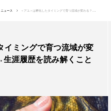
ニュース
＜アユ＞は孵化したタイミングで育つ流域が変わる？ 耳石を分析→生涯履歴を読み解くことに成功
注目記事
サカナを知ろう
タイミングで育つ流域が変
→生涯履歴を読み解くこと
創る
楽し