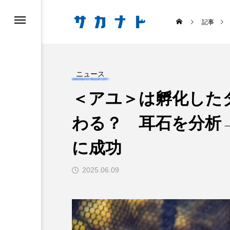
記事
ニュース
＜アユ＞は孵化した
わる？ 耳石を分析
ス
食べる
に成功
2025.06.09
