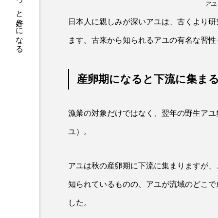
サカナをもっと好きになる
トラフグ
トラフザメ
アユ
日本人に親しみが深いアユは、古くより研
ドチザメ
ナマズ
ます。古来から知られるアユの有名な習性
ニシシマドジョウ
ニジハ
ニホンザリガニ
ニホンナ
産卵期になると下流に集ま
ネコザメ
ノコギリダイ
漁業の対象だけではなく、翌年の野生アユ
ハダカゾウクラゲ
ハナゴ
ユ）。
ハブクラゲ
ハリヨ
ヒドラ
ヒメマス
アユは秋の産卵期に下流に集まりますが、
知られているものの、アユが流域のどこで
フエフキダイ
フグ
した。
プランクトン
ヘラヤガラ