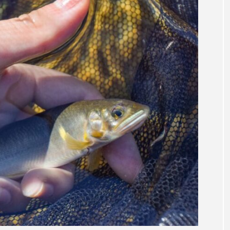
サヨリ
サルシアクラゲ
サルパ
サワガニ
ザトウクジラ
シクリッド
シコロサンゴ
シトウズク
アオガエル
シラウオ
シロウオ
シログチ
シ
ゴガイ
スズキ
スッポン
スナモグリ
スベス
セイウチ
センニンガジ
ソウギョ
ソウダガツ
チ
タイドプール
タカエビ
タカラガイ
タガ
タチウオ
タナゴ
タラバガニ
ダイオウイカ
チゴガニ
チヌ
チョウクラゲ
チョウザメ
イ
テナガエビ
デンキウナギ
トゲウオ
トド