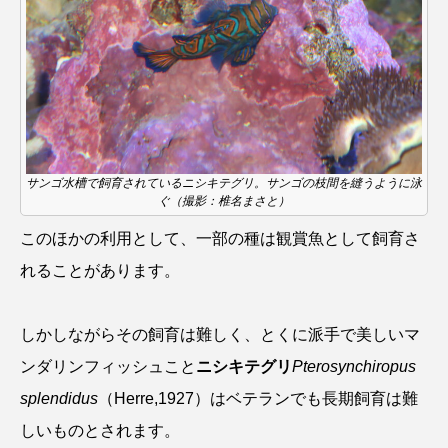
マテガイ
ミカヅキノエボシ
ミナミギンガメアジ
ミナミヌマエビ
ミナミハタンポ
ミナミメダカ
ミンククジラ
ムチカラマツ
ムツ
サンゴ水槽で飼育されているニシキテグリ。サンゴの枝間を縫うように泳
ぐ（撮影：椎名まさと）
メカジキ
メガロドン
メギス
このほかの利用として、一部の種は観賞魚として飼育さ
メコン川
メゴチ
メジナ
メヌケ
れることがあります。
メバル
メンダコ
モクズガニ
モツゴ
しかしながらその飼育は難しく、とくに派手で美しいマ
モノノケトンガリサカタザメ
モリアオガエル
ンダリンフィッシュこと
ニシキテグリ
Pterosynchiropus
splendidus
（Herre,1927）はベテランでも長期飼育は難
モンツキハギ
ヤコウガイ
ヤゴ
しいものとされます。
ヤッコ
ヤドカリ
ヤマトシマドジョウ