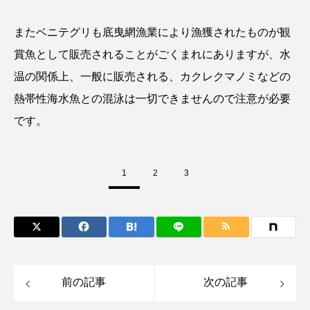
またベニテグリも底曳網漁業により漁獲されたものが観
ヤマトヌマエビ
ヤマメ
ヤミヨキセワタ
賞魚として販売されることがごくまれにありますが、水
ユウゼン
ユウレイクラゲ
ユカタハタ
温の関係上、一般に販売される、カクレクマノミなどの
熱帯性海水魚との混泳は一切できませんので注意が必要
ユメタチモドキ
ヨウラククラゲ
ヨコエビ
です。
ヨツメウオ
ラブカ
ラムサール条約
リュウセイクラゲ
レシピ
1
2
3
ロックシュリンプ
ワカサギ
ワカメ
ワタカ
ワニ
ワレカラ
下田海中水族館
世界遺産
両生類
前の記事
次の記事
交雑
企画
伝承
伝統料理