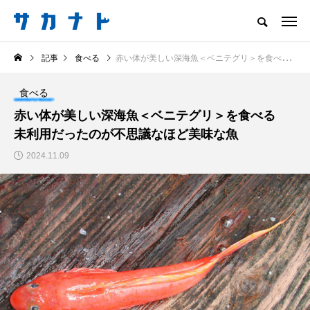
サカナをもっと好きになる
記事
食べる
赤い体が美しい深海魚＜ベニテグリ＞を食べる 未利用だったのが不思議なほど美味な魚
知る
食べる
楽しむ
創る
食べる
注目記事
赤い体が美しい深海魚＜ベニテグリ＞を食べる
サカナを知ろう
未利用だったのが不思議なほど美味な魚
食べる
創る
2024.11.09
＜ツバメウオ＞は意外
意外と簡単！ 100均で
と美味しい！ “でかい
買った道具で＜魚のは