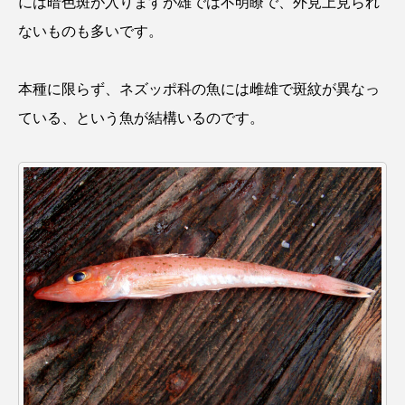
には暗色斑が入りますが雄では不明瞭で、外見上見られ
ゴトウタゴガエル
ゴマフアザラシ
ゴリ
ないものも多いです。
ゴンズイ
ゴールデンジェリーフィッシュ
本種に限らず、ネズッポ科の魚には雌雄で斑紋が異なっ
サカナアパートメント
サカナブックス
ている、という魚が結構いるのです。
サクラアジ
サクラエビ
サクラダンゴウオ
サクラマス
サケ
サザエ
サツオミシマ
サバ
サビウツボ
サブカルチャー
サメ
サヨリ
サルシアクラゲ
サルパ
サワガニ
サンゴ
サンショウウオ
サンマ
サーモン
ザトウクジラ
シクリッド