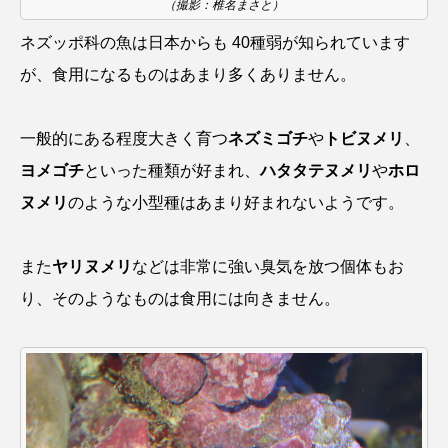
（撮影：椎名まさと）
ブックレビュー
ブリ
ブルーカーボン
ネズッポ科の魚は日本からも 40種弱が知られています
が、食用になるものはあまり多くありません。
プライドフィッシュ
プランクトン
ヘラヤガラ
ベタ
ベニザケ
ベラ
一般的にある程度大きく育つ
ネズミゴチ
や
トビヌメリ
、
ヨメゴチ
といった種類が好まれ、
ハタタテヌメリ
や
ホロ
ホウネンエビ
ホウボウ
ホタテ
ヌメリ
のような小型種はあまり好まれないようです。
ホタルイカ
ホッキガイ
ホッケ
また
ヤリヌメリ
などは非常に強い臭気を放つ個体もお
ホテイウオ
ホネガイ
ホホジロザメ
り、そのようなものは食用には向きません。
ホヤ
ホンモロコ
ポットベリーシーホース
マアジ
マイクロプラスチック
マグロ
マス
マダイ
マダコ
マダラ