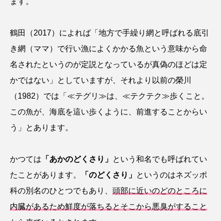
ます。
カブトエビ
カブトクラゲ
カミクラゲ
鶴田（2017）によれば「地方で手繰り網と呼ばれる底引
カレイ
カワウソ
カワハギ
き網（ママ）で行い漁によくかかる魚という意味から命
名されたというのが定説となっているが真偽のほどは定
カワバタモロコ
カワムツ
ガラ・ルファ
かではない」としていますが、それより以前の榮川
キジハタ
キス
キチヌ
キヌバリ
（1982）では「≪テグリ≫は、≪テクテク≫歩くこと。
この魚が、海底を這い歩くように、前進することからい
キビナゴ
キュウリエソ
キンメダイ
う」とあります。
ギギ
ギンザケ
ギンザメ
クエ
かつては
「あかのどくさり」
という和名でも呼ばれてい
クサガメ
クジラ
クニマス
クマノミ
たことがあります。
「のどくさり」
というのはネズッポ
クモギンポ
クラゲ
クルマエビ
科の別名のひとつでもあり、
頭部に近いのどのところに
内臓があるため鮮度が落ちるとそこから悪臭がすること
クロスジギンポ
クロソイ
クロダイ