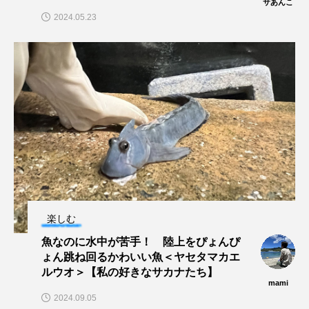
サあんこ
私の好きなサカナたち
稚魚
絶滅危惧種
2024.05.23
絶滅種
繁殖
繫殖
美ら海水族館
美容
群馬県
耳石
脊索動物
自然
自然保護
自由研究
葛西臨海公園
葛西臨海水族園
藻場
藻類
見分け方
観察
調査
調理
論文
貝
賀露かにっこ館
楽しむ
魚なのに水中が苦手！ 陸上をぴょんぴ
資源
赤潮
足摺海洋館SATOUMI
ょん跳ね回るかわいい魚＜ヤセタマカエ
ルウオ＞【私の好きなサカナたち】
軟体動物
軟骨魚類
近畿大学
進化
mami
2024.09.05
郷土料理
酒
釣り
鑑賞魚