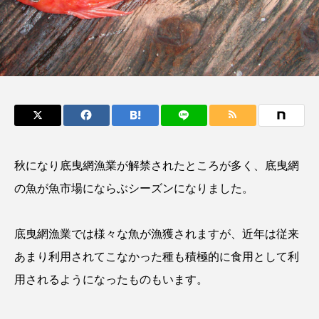
鰭”が特徴的な魚を実
く製＞を作ってみた
際に食べてみた
夏休みの自由研究にい
ト
椎名まさ
みのり
かが？
と
2026.06.02
2026.08.05
キーワードから探す
かんぱち
わたしと水族館
アイゴ
秋になり底曳網漁業が解禁されたところが多く、底曳網
アイナメ
アオウオ
アオザメ
の魚が魚市場にならぶシーズンになりました。
アオリイカ
アカアジ
アカカサゴ
底曳網漁業では様々な魚が漁獲されますが、近年は従来
アカクラゲ
アカザ
アカハタ
あまり利用されてこなかった種も積極的に食用として利
アカムツ
アカメ
アクアリウム
用されるようになったものもいます。
アサヒガニ
アザアシ
アシカ
アジ