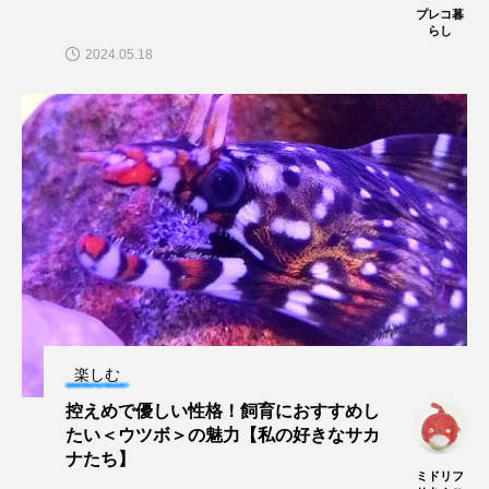
プレコ暮
らし
深海
深海生物
深海魚
2024.05.18
渋川マリン水族館
渓流
湖
湿地
漁業
漁港
漫画
灯台
無脊椎動物
熱帯魚
牡蠣
特徴
琵琶湖博物館
環境
環境保全
生きた化石
生態
生態系
生物多様性
産卵
田んぼ
甲殻類
発酵食品
楽しむ
白身魚
相模川
磯
磯焼け
控えめで優しい性格！飼育におすすめし
たい＜ウツボ＞の魅力【私の好きなサカ
磯遊び
神戸須磨シーワールド
ナたち】
ミドリフ