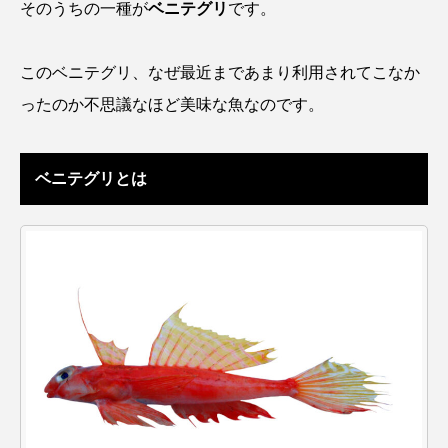
そのうちの一種が
ベニテグリ
です。
アッキガイ
アナゴ
アブラツノザメ
このベニテグリ、なぜ最近まであまり利用されてこなか
アブラボテ
アマガエル
アマゴ
ったのか不思議なほど美味な魚なのです。
アマダイ
アミメハギ
アメリカザリガニ
アユ
アリアケギバチ
アリゲーターガー
ベニテグリとは
アンコウ
イカ
イカナゴ
イクラ
イッカク
イトウ
イトヒキアジ
イトヨリダイ
イモリ
イラスト
イリエワニ
イワナ
インドネシア
ウツボ
ウナギ
ウバザメ