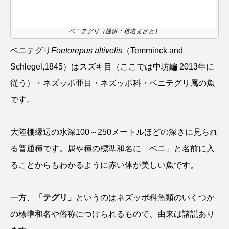
ウマヅラハギ
ウミウシ
エイ
ベニテグリ（提供：椎名まさと）
エゾアイナメ
オオカミウオ
ベニテグリ
Foetorepus altivelis
（Temminck and
オオグソクムシ
オオサンショウウオ
Schlegel,1845）はスズキ目（ここでは中坊編 2013年に
オショロコマ
オスカー
オタリア
従う）・ネズッポ亜目・ネズッポ科・ベニテグリ属の魚
です。
オットセイ
オニヒトデ
オワンクラゲ
オーストラリア
カイエビ
カイギュウ
大陸棚縁辺の水深100～250メートルほどの深さに見られ
る普通種です。属や種の標準和名に「ベニ」と名前に入
カイロウドウケツ
カイワリ
ることからもわかるように赤い体が美しい魚です。
カエルアンコウ
カガミガイ
カキ
一方、
「テグリ」
というのはネズッポ科魚類のいくつか
カクレクマノミ
カゴカマス
カジカ
の標準和名や俗称につけられるもので、由来は諸説あり
カタボシイワシ
カツオ
カニ