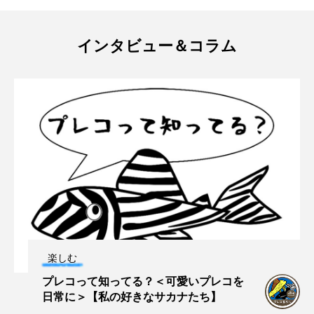
未利用魚
未来館
東京湾
栄養
インタビュー＆コラム
桂浜水族館
梅雨
棘皮動物
横浜開運水族館
正月
歴史
死滅回遊魚
水
水族館
水族館人
水槽
水生昆虫
水生生物
汽水域
河川
沼津港深海水族館
法律
海
海きらら
海水魚
海洋
海洋環境
楽しむ
海獣
海綿動物
海藻
海遊館
プレコって知ってる？＜可愛いプレコを
日常に＞【私の好きなサカナたち】
海鳥
液浸標本
淀川
淡水魚