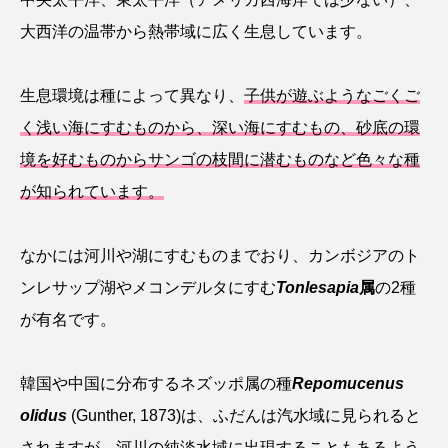
トラフザメ
トラフシャコ
トンボ
大西洋の温帯から熱帯域に広く生息しています。
ドキュメンタリー
ドジョウ
ドスイカ
生息環境は種によって異なり、
子供が遊ぶようなごくご
ドチザメ
ナマズ
ナンヨウブダイ
く浅い海にすむものから、深い海にすむもの、砂底の環
ナンヨウマンタ
ニギス
ニシキアナゴ
境を好むものからサンゴの枝間に潜むものなど色々な種
が知られています。
ニシキフウライウオ
ニシシマドジョウ
ニジハギ
ニジマス
ニセゴイシウツボ
なかには河川や湖にすむものまでおり、カンボジアのト
ンレサップ湖やメコンデルタにすむ
Tonlesapia
属
の2種
ニフレル
ニホンカワウソ
ニホンザリガニ
が有名です。
ニホンナマズ
ニュウドウカジカ
韓国や中国に分布するネズッポ属の種
Repomucenus
ヌノサラシ
ヌマガエル
ヌマムツ
olidus
(Gunther, 1873)は、ふだんは汽水域に見られると
ネコギギ
ネコザメ
ノコギリダイ
されますが、河川の純淡水域に出現することもあるよう