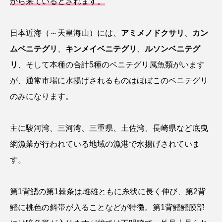
から来ているとされます。
クロツラヘラサギ
クロマグロ
グッピー
日本近海（～天皇海山）には、
アミメノドクサリ
、
カン
グラミー
グルクン
ケブカガニ
ケラ
ムベニテグリ
、
キンメイベニテグリ
、
ルソンベニテグ
ケープペンギン
ゲンゴロウ
コイ
リ
、そして本種の合計5種のベニテグリ属魚類がいます
が、通常市場に水揚げされるものはほぼこのベニテグリ
コウテイペンギン
コオイムシ
のみになります。
コガタペンギン
コガネスズメダイ
主に駿河湾、三河湾、三重県、土佐湾、長崎県など底曳
コクチバス
コクレン
コチ
網漁業が行われている地域の漁港で水揚げされていま
コトクラゲ
コノシロ
コバンザメ
す。
コブシメ
コブダイ
コメツキガニ
第1背鰭の第1棘条は雌雄ともに糸状に長く伸び、第2背
コモレビクラゲ
コモンイトギンポ
鰭に桃色の斜帯が入ることなどが特徴。第1背鰭鰭膜部