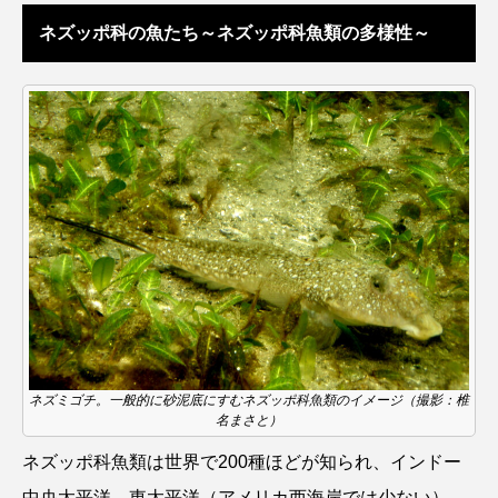
ネズッポ科の魚たち～ネズッポ科魚類の多様性～
タイコウチ
タイドプール
タカエビ
タカラガイ
タガメ
タコ
タコクラゲ
タコブネ
タチウオ
タナゴ
タラバガニ
ダイオウイカ
ダイオウカサゴ
ダイサギ
ダンゴウオ
チゴガニ
チヌ
チョウクラゲ
チョウザメ
チリメンモンスター
チンアナゴ
ネズミゴチ。一般的に砂泥底にすむネズッポ科魚類のイメージ（撮影：椎
ツキヒハナダイ
テナガエビ
デンキウナギ
名まさと）
トゲウオ
トド
トラウツボ
トラフグ
ネズッポ科魚類は世界で200種ほどが知られ、インドー
中央太平洋、東太平洋（アメリカ西海岸では少ない）、