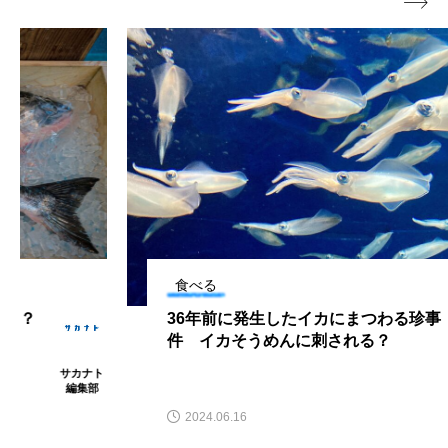

大分県
天然記念物
奈良県
宍道湖自然館ゴビウス
宮古島
寄生
寄生虫
対馬
寿司
小樽
屈斜路湖
岩手県
市場
市立しものせき水族館・海響館
干支
干潟
幻魚
幼体
幼生
幼魚
食べる
幼魚水族館
広島もとまち水族館
形態
36年前に発生したイカにまつわる珍事
件 イカそうめんに刺される？
微生物
採集
撮影
擬態
文化
宇佐見ふ
みしげ
文学
料理
新海生物
新潟市
2024.06.16
旅行
日本固有種
旬
書籍