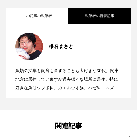
保全
健康
八景島シーパラダイス
この記事の執筆者
執筆者の新着記事
共生
分析
分類
刺胞動物
お腹が青くて美しい＜シマヨシノボリ
2026.08.07
剥製
動物園
化石
北の大地の水族館
椎名まさと
北極
医療
南極大陸
同定
＜ツバメウオ＞は意外と美味しい！ “でか
2026.08.05
＞ 私がヨシノボリ属魚類のファンにな
名古屋港水族館
哺乳類
商品
魚類の採集も飼育も食することも大好きな30代。関東
“パンダ”じゃない！ 高知で出会った魚＜
2026.07.23
い鰭”が特徴的な魚を実際に食べてみた
地方に居住していますが過去様々な場所に居住。特に
った理由
四万十川
四万十川学遊館あきついお
四国
好きな魚はウツボ科、カエルウオ族、ハゼ科、スズメ
ダイ科、テンジクダイ科、ナマズ類。研究テーマは魚
四国水族館
図鑑
固有亜種
固有種
バンダイシモチ＞ 釣り＆採集で気づく
類耳石と底曳網漁業。
在来生物
地域名
城崎マリンワールド
魚類相の変化とは？
関連記事
夏
外来生物
外来種
外来魚