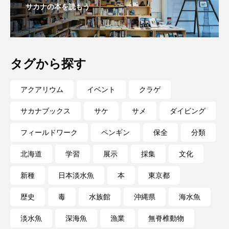
サカナの本を読もう
タグから探す
アクアリウム
イベント
クラゲ
サカナブックス
サケ
サメ
ダイビング
フィールドワーク
ペンギン
保全
分類
北海道
学習
展示
採集
文化
新種
日本淡水魚
本
東京都
歴史
毒
水族館
沖縄県
海水魚
淡水魚
深海魚
漁業
無脊椎動物