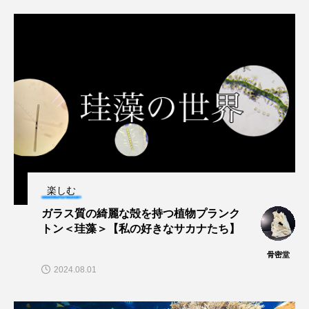
長崎ペンギン水族館
開発
雑貨
雷魚
青森県
頭足類
食中毒
食文化
飼育
骨
高知県
魚介類
魚卵
魚食
鯛の鯛
鯨類
鰭脚類
鳥羽水族館
鴨川シーワールド
楽しむ
ガラス質の綺麗な殻を持つ植物プランク
トン＜珪藻＞【私の好きなサカナたち】
骨密堂
2024.08.01