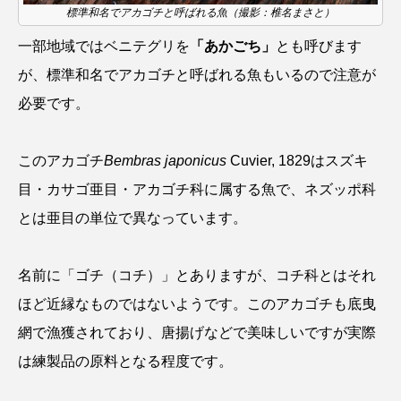
標準和名でアカゴチと呼ばれる魚（撮影：椎名まさと）
シコロサンゴ
シトウズクラゲ
シマハギ
一部地域ではベニテグリを
「あかごち」
とも呼びます
が、標準和名でアカゴチと呼ばれる魚もいるので注意が
シャコガイ
シュレーゲルアオガエル
必要です。
シラウオ
シロウオ
シログチ
このアカゴチ
Bembras japonicus
Cuvier, 1829はスズキ
シロザケ
シロワニ
ジンベエザメ
目・カサゴ亜目・アカゴチ科に属する魚で、ネズッポ科
スクミリンゴガイ
スズキ
スッポン
とは亜目の単位で異なっています。
スナモグリ
スベスベマンジュウガニ
名前に「ゴチ（コチ）」とありますが、コチ科とはそれ
スルメイカ
ズワイガニ
セイウチ
ほど近縁なものではないようです。このアカゴチも底曳
網で漁獲されており、唐揚げなどで美味しいですが実際
センニンガジ
ソウギョ
ソウダガツオ
は練製品の原料となる程度です。
ソトオリイワシ
ソラスズメダイ