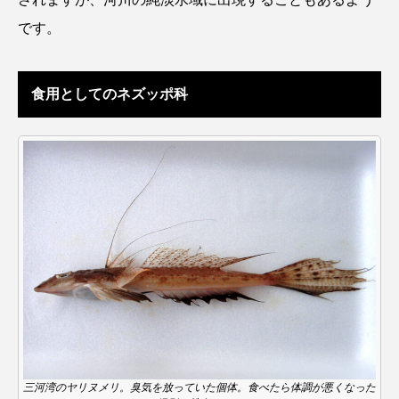
です。
ノロゲンゲ
ハス
ハゼ
ハタタテダイ
ハタハタ
ハダカゾウクラゲ
ハナゴンドウ
食用としてのネズッポ科
ハナシャコ
ハナダイ
ハナビラウオ
ハナミノカサゴ
ハブクラゲ
ハリヨ
バイオロギング
バショウカジキ
バンドウイルカ
ヒゲソリダイ
ヒゲダイ
ヒドラ
ヒメマス
ヒラマサ
ヒラメ
ビワマス
ピラルクー
フィールド
フエダイ
フエフキダイ
フグ
フナ
三河湾のヤリヌメリ。臭気を放っていた個体。食べたら体調が悪くなった