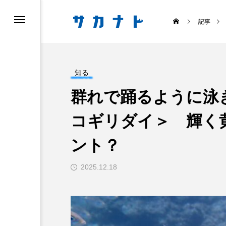
記事
知る
群れで踊るように泳
コギリダイ＞ 輝く
ス
食べる
ント？
2025.12.18
