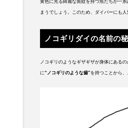
黄色に光る綺麗な斑紋を持つ魚たちが一糸
ワニ
ワレカラ
下
まうでしょう。このため、ダイバーにも人
保全
健康
八景島
化石
北の大地の水族館
ノコギリダイの名前の
四万十川
四万十川学遊館
地域名
城崎マリンワール
ノコギリのようなギザギザが身体にあるの
に
“ノコギリのような歯”
を持つことから、
奈良県
宍道湖自然館ゴビ
岩手県
市場
市立
幼魚水族館
広島もとまち
料理
新海生物
新