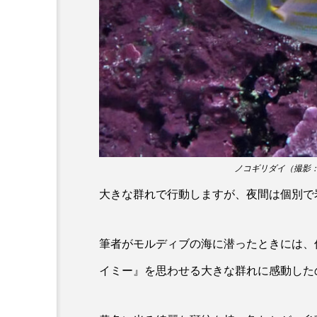
ホタルイカ
ホッキガイ
ポットベリーシーホース
マダラ
マテガイ
ミナミメダカ
ミンククジ
メゴチ
メジナ
メ
ノコギリダイ（撮影
モノノケトンガリサカタザメ
大きな群れで行動しますが、夜間は個別で
ヤドカリ
ヤマトシマドジ
筆者がモルディブの海に潜ったときには、
ユウレイクラゲ
ユカタハ
イミー』を思わせる大きな群れに感動した
ラムサール条約
リュウセ