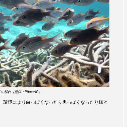
サヨリ
サルシアクラゲ
サルパ
サワガニ
ザトウクジラ
シクリッド
シコロサンゴ
シトウズク
アオガエル
シラウオ
シロウオ
シログチ
シ
ゴガイ
スズキ
スッポン
スナモグリ
スベス
セイウチ
センニンガジ
ソウギョ
ソウダガツ
チ
タイドプール
タカエビ
タカラガイ
タガ
タチウオ
タナゴ
タラバガニ
ダイオウイカ
の群れ（提供：PhotoAC）
チゴガニ
チヌ
チョウクラゲ
チョウザメ
、環境により白っぽくなったり黒っぽくなったり様々
イ
テナガエビ
デンキウナギ
トゲウオ
トド