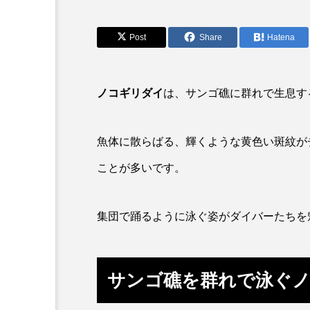
アカカサゴ
アカクラゲ
アザアシ
アシカ
Post
Share
Hatena
アマゴ
アマダイ
ノコギリダイ
は、サンゴ礁に群れで生息す
アンコウ
イカ
イ
イモリ
イラスト
魚体に散らばる、輝くような黄色い斑紋が
ウマヅラハギ
ウミウシ
ことが多いです。
オオサンショウウオ
オシ
集団で踊るように泳ぐ姿がダイバーたちを
オーストラリア
カイエビ
カガミガイ
カキ
サンゴ礁を群れで泳ぐ
カブトエビ
カブトクラゲ