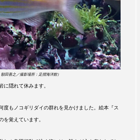
ホッケ
ホテイウオ
ホネガイ
ホホジロザメ
マアジ
マイクロプラスチック
マグロ
マス
ミカヅキノエボシ
ミナミギンガメアジ
ミナミヌマエビ
ラ
ムチカラマツ
ムツ
メカジキ
メガロドン
ヌケ
メバル
メンダコ
モクズガニ
モツゴ
：額田善之／撮影場所：足摺海洋館）
モリアオガエル
モンツキハギ
ヤコウガイ
ヤ
岩に隠れて休みます。
ョウ
ヤマトヌマエビ
ヤマメ
ヤミヨキセワタ
何度もノコギリダイの群れを見かけました。絵本『ス
タ
ユメタチモドキ
ヨウラククラゲ
ヨコエビ
のを覚えています。
イクラゲ
レシピ
ロックシュリンプ
ワカサギ