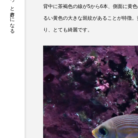
サカナをもっと好きになる
トラフグ
トラフザメ
背中に茶褐色の線が5から6本、側面に黄
ドチザメ
ナマズ
るい黄色の大きな斑紋があることが特徴。
り、とても綺麗です。
ニシシマドジョウ
ニジハ
ニホンザリガニ
ニホンナ
ネコザメ
ノコギリダイ
ハダカゾウクラゲ
ハナゴ
ハブクラゲ
ハリヨ
ヒドラ
ヒメマス
フエフキダイ
フグ
プランクトン
ヘラヤガラ