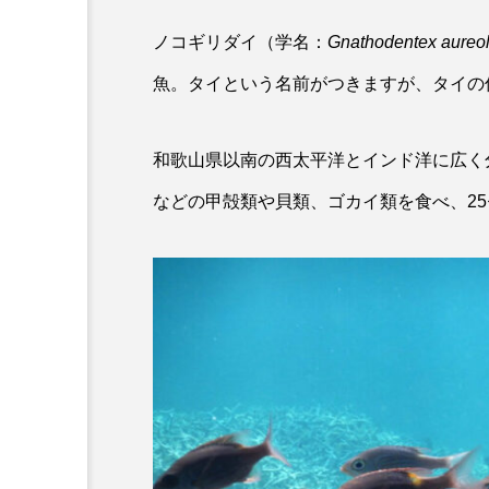
カワムツ
ガラ・ルファ
ノコギリダイ（学名：
Gnathodentex aureol
魚。タイという名前がつきますが、タイの
キンメダイ
ギギ
クモギンポ
クラゲ
和歌山県以南の西太平洋とインド洋に広く
クロマグロ
グッピー
などの甲殻類や貝類、ゴカイ類を食べ、2
コイ
コウテイペンギン
コチ
コトクラゲ
コモレビクラゲ
コモンイ
ゴールデンジェリーフィッシュ
サクラダンゴウオ
サクラ