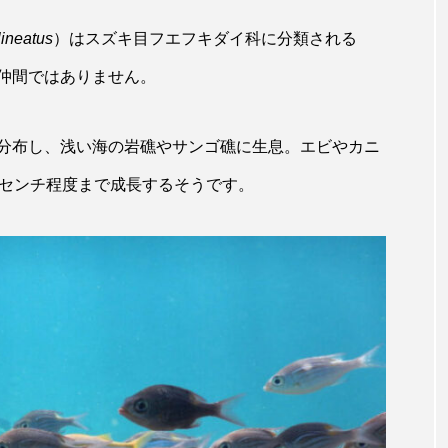
キジハタ
キス
キチヌ
キヌバリ
キビ
ineatus
）はスズキ目フエフキダイ科に分類される
仲間ではありません。
ギンザケ
ギンザメ
クエ
クサガメ
クジラ
クルマエビ
クロスジギンポ
クロソイ
クロダイ
分布し、浅い海の岩礁やサンゴ礁に生息。エビやカニ
グラミー
グルクン
ケブカガニ
ケラ
ケ
5センチ程度まで成長するそうです。
コオイムシ
コガタペンギン
コガネスズメダイ
コノシロ
コバンザメ
コブシメ
コブダイ
コ
トギンポ
ゴトウタゴガエル
ゴマフアザラシ
ゴリ
サカナアパートメント
サカナブックス
サクラアジ
マス
サケ
サザエ
サツオミシマ
サバ