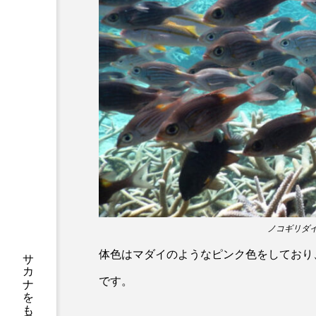
サブカルチャー
サメ
サンマ
サーモン
シャコガイ
シュレーゲル
ジンベエザメ
スクミリン
スルメイカ
ズワイガニ
ソラスズメダイ
タイコウ
タコクラゲ
タコブネ
ノコギリダイ
ダイサギ
ダンゴウオ
体色はマダイのようなピンク色をしており
です。
チンアナゴ
ツキヒハナダ