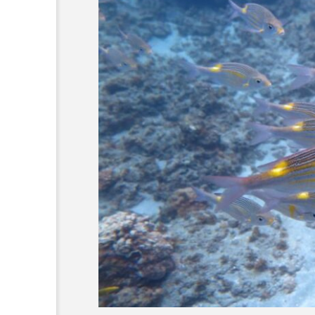
族園が4日間
＜ツバメウオ＞は意外
水族園で夕涼
と美味しい！ “でかい
 夏ならでは
鰭”が特徴的な魚を実際
サカナト編
トも【東京都
に食べてみた
集部
2026.08.05
】
7
かんぱち
わたしと水族館