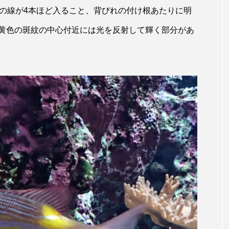
トラフシャコ
トンボ
ドキュメンタリー
ドジョ
色の線が4本ほど入ること、背びれの付け根あたりに明
ナンヨウブダイ
ナンヨウマンタ
ニギス
ニシキアナ
黄色の斑紋の中心付近には光を反射して輝く部分があ
ギ
ニジマス
ニセゴイシウツボ
ニフレル
ニ
マズ
ニュウドウカジカ
ヌノサラシ
ヌマガエル
ノロゲンゲ
ハス
ハゼ
ハタタテダイ
ンドウ
ハナシャコ
ハナダイ
ハナビラウオ
バイオロギング
バショウカジキ
バンドウイルカ
ヒラマサ
ヒラメ
ビワマス
ピラルクー
フィ
フナ
ブックレビュー
ブリ
ブルーカーボン
ベタ
ベニザケ
ベラ
ホウネンエビ