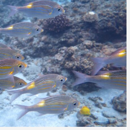
意外と簡単！ 100均で
河川・
買った道具で＜魚のは
点に立
く製＞を作ってみた
ーザ
椎名まさと
みのり
夏休みの自由研究にい
なんで
2026.06.02
かが？
食者”
2026
キーワードから探す
アイゴ
アイナメ
アオウオ
アオザメ