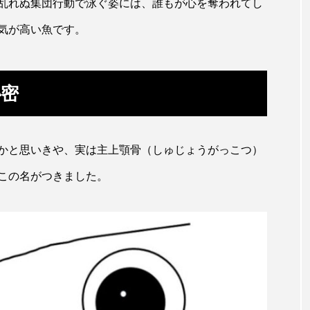
乱れぬ集団行動で泳ぐ姿には、誰もが心を奪われてし
田海中水族館
世界遺産
両生類
交雑
企画
気が高い魚です。
シーパラダイス
共生
分析
分類
刺胞動物
北極
医療
南極大陸
同定
名古屋港水
秘密
あきついお
四国
四国水族館
図鑑
固有亜種
ド
夏
外来生物
外来種
外来魚
大分
かと思いきや、実は主上顎骨（しゅじょうがっこつ）
この名がつきました。
ウス
宮古島
寄生
寄生虫
対馬
寿司
しものせき水族館・海響館
干支
干潟
幻魚
水族館
形態
微生物
採集
撮影
擬態
潟市
旅行
日本固有種
旬
書籍
未利用