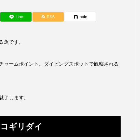
アカザ
アカハタ
アカムツ
アカメ
ア
アジ
アッキガイ
アナゴ
アブラツノザメ
ア
Line
RSS
note
アミメハギ
アメリカザリガニ
アユ
アリアケギバチ
る魚です。
カナゴ
イクラ
イッカク
イトウ
イトヒキア
イリエワニ
イワナ
インドネシア
ウツボ
ウ
チャームポイント。ダイビングスポットで観察される
エイ
エゾアイナメ
オオカミウオ
オオグソク
ョロコマ
オスカー
オタリア
オットセイ
オ
魅了します。
カイギュウ
カイロウドウケツ
カイワリ
カ
カクレクマノミ
カゴカマス
カジカ
カタボシイワシ
ノコギリダイ
カミクラゲ
カレイ
カワウソ
カワハギ