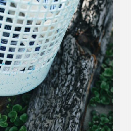
トド
トラウツボ
トラフグ
トラフザメ
ウ
ドスイカ
ドチザメ
ナマズ
ナンヨウブダ
ニシキフウライウオ
ニシシマドジョウ
ニジハギ
ル
ニホンカワウソ
ニホンザリガニ
ニホンナマズ
ヌマムツ
ネコギギ
ネコザメ
ノコギリダイ
ハタハタ
ハダカゾウクラゲ
ハナゴンドウ
ハナシ
サゴ
ハブクラゲ
ハリヨ
バイオロギング
バ
ダイ
ヒゲダイ
ヒドラ
ヒメマス
ヒラマサ
フエダイ
フエフキダイ
フグ
フナ
ブ
フィッシュ
プランクトン
ヘラヤガラ
ベタ