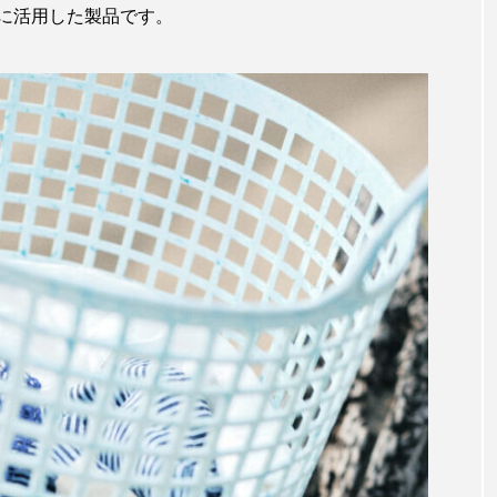
に活用した製品です。
サビウツボ
サブカルチャー
サメ
サヨリ
サンショウウオ
サンマ
サーモン
ザトウクジラ
ラゲ
シマハギ
シャコガイ
シュレーゲルアオガエ
シロザケ
シロワニ
ジンベエザメ
スクミリンゴガ
スベスベマンジュウガニ
スルメイカ
ズワイガニ
ソウダガツオ
ソトオリイワシ
ソラスズメダイ
タカラガイ
タガメ
タコ
タコクラゲ
ダイオウイカ
ダイオウカサゴ
ダイサギ
ダンゴウ
チリメンモンスター
チンアナゴ
ツキヒハナダイ