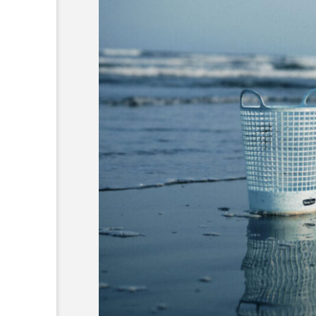
でしかいけな
＜ツバメウオ＞は意外
 伊豆・雲見
と美味しい！ “でかい
キガシタ」で
鰭”が特徴的な魚を実際
サカナト編
験型イベント
に食べてみた
集部
2026.08.05
岡県松崎町】
8
おばま水族館
かんぱち