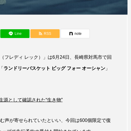
アカカサゴ
アカクラゲ
アカザ
アカハタ
アザアシ
アシカ
アジ
アッキガイ
アマゴ
アマダイ
アミメハギ
アメリカザリガ
Line
RSS
note
ターガー
アンコウ
イカ
イカナゴ
イクラ
イ
イモリ
イラスト
イリエワニ
イワナ
CK（フレディ レック）」は6月24日、長崎県対馬市で回
「
ランドリーバスケット ビッグ フォー オーシャン
」
ウマヅラハギ
ウミウシ
エイ
エゾアイナメ
ショウウオ
オショロコマ
オスカー
オタリア
オーストラリア
カイエビ
カイギュウ
カイ
源として確認された“生き物”
イ
カキ
カクレクマノミ
カゴカマス
カジカ
望む声が寄せられていたといい、今回は600個限定で復
トエビ
カブトクラゲ
カミクラゲ
カレイ
カ