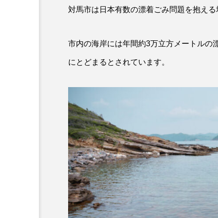
ワタカ
ワニ
ワレ
対馬市は日本有数の漂着ごみ問題を抱える
伝統料理
保全
健
市内の海岸には年間約3万立方メートルの
動物園
化石
北の
にとどまるとされています。
哺乳類
商品
四万
固有種
在来生物
大分県
天然記念物
寿司
小樽
屈斜路
幻魚
幼体
幼生
撮影
擬態
文化