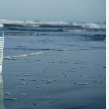
意外と簡単！ 100均で
河川・
買った道具で＜魚のは
点に立
く製＞を作ってみた
ーザ
椎名まさと
みのり
夏休みの自由研究にい
なんで
2026.06.02
かが？
食者”
2026
キーワードから探す
わたしと水族館
アイゴ
アイナメ
アオウオ