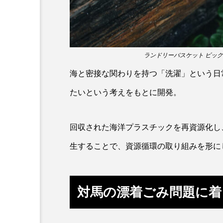
ホウネンエビ
ホウボウ
ホホジロザメ
ホヤ
ランドリーバスケット ビッグ
マグロ
マス
マダ
海と密接な関わりを持つ「洗濯」という日
ミナミヌマエビ
ミナミハ
たいという考えをもとに開発。
メガロドン
メギス
回収された海洋プラスチックを再資源化し
モクズガニ
モツゴ
生することで、資源循環の取り組みを形に
ヤゴ
ヤッコ
ヤド
ユウゼン
ユウレイクラゲ
対馬の漂着ごみ問題に着
ラブカ
ラムサール条約