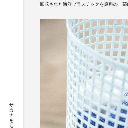
回収された海洋プラスチックを原料の一部
サツオミシマ
サバ
サワガニ
サンゴ
シコロサンゴ
シトウズク
シロウオ
シログチ
スッポン
スナモグリ
センニンガジ
ソウギョ
タイドプール
タカエビ
タナゴ
タラバガニ
チョウクラゲ
チョウザメ