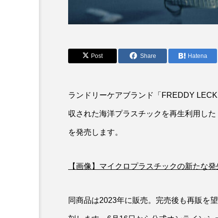
アオリイカ
アカアジ
アクアリウム
アサヒガニ
アブラボテ
アマガエル
Post
Share
Hatena
アリアケギバチ
アリゲー
イトヒキアジ
イトヨリダ
ランドリーケアブランド「FREDDY LE
収された海洋プラスチックを再生利用した
ウナギ
ウバザメ
を発売します。
オオグソクムシ
オオサン
オニヒトデ
オワンクラゲ
【画像】マイクロプラスチックの新たな発生
カエルアンコウ
カガミガ
同商品は2023年に販売。完売後も再販を
カツオ
カニ
カブ