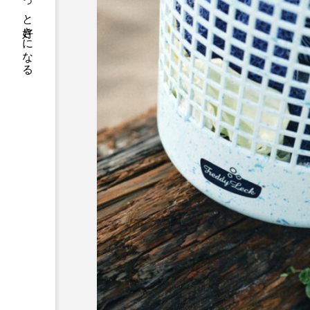
サカナをもっと好きになる
デンキウナギ
トゲウオ
ドキュメンタリー
ドジョ
ニギス
ニシキアナゴ
ニセゴイシウツボ
ニフレ
ヌノサラシ
ヌマガエル
ハゼ
ハタタテダイ
ハナビラウオ
ハナミノカ
バンドウイルカ
ヒゲソリ
ピラルクー
フィールド
ブルーカーボン
プライド