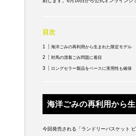
刻します。6月16日から公式オンライン
カワバタモロコ
カワムツ
キュウリエソ
キンメダイ
目次
クニマス
クマノミ
海洋ごみの再利用から生まれた限定モデル
クロツラヘラサギ
クロマ
対馬の漂着ごみ問題に着目
ロングセラー製品をベースに実用性も確保
ケープペンギン
ゲンゴロ
コガネスズメダイ
コクチ
コブシメ
コブダイ
海洋ごみの再利用から生
ゴマフアザラシ
ゴリ
サカナブックス
サクラア
今回発売される「ランドリーバスケット ビ