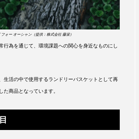
ホタテ
ホタルイカ
ホッキガイ
ホッケ
ホンモロコ
ポットベリーシーホース
マアジ
マイ
 フォー オーシャン（提供：株式会社 藤栄）
イ
マダコ
マダラ
マテガイ
ミカヅキノエボ
常行為を通じて、環境課題への関心を身近なものにし
タンポ
ミナミメダカ
ミンククジラ
ムチカラマツ
メコン川
メゴチ
メジナ
メヌケ
メバル
、生活の中で使用するランドリーバスケットとして再
モノノケトンガリサカタザメ
モリアオガエル
モンツキ
した商品となっています。
カリ
ヤマトシマドジョウ
ヤマトヌマエビ
ヤマメ
ユカタハタ
ユメタチモドキ
ヨウラククラゲ
目
リュウセイクラゲ
レシピ
ロックシュリンプ