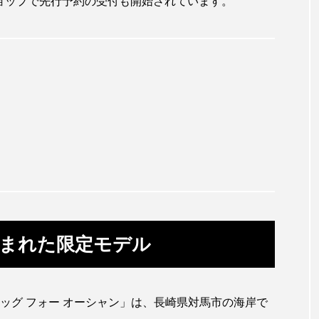
ショップで先行予約の受付も開始されています。
ガラ・ルファ
キジハタ
キス
キチヌ
ギギ
ギンザケ
ギンザメ
クエ
クサ
クモギンポ
クラゲ
クルマエビ
クロスジギンポ
グロ
グッピー
グラミー
グルクン
ケブカガ
ウ
コイ
コウテイペンギン
コオイムシ
コガ
バス
コクレン
コチ
コトクラゲ
コノシロ
コメツキガニ
コモレビクラゲ
コモンイトギンポ
まれた限定モデル
ゴンズイ
ゴールデンジェリーフィッシュ
サカナアパ
ジ
サクラエビ
サクラダンゴウオ
サクラマス
ッグ フォー オーシャン」は、長崎県対馬市の海岸で