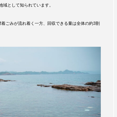
カラ
下田海中水族館
世界遺産
両生類
交雑
地域として知られています。
康
八景島シーパラダイス
共生
分析
分類
漂着ごみが流れ着く一方、回収できる量は全体の約3割
大地の水族館
北極
医療
南極大陸
同定
十川
四万十川学遊館あきついお
四国
四国水族館
地域名
城崎マリンワールド
夏
外来生物
外
奈良県
宍道湖自然館ゴビウス
宮古島
寄生
湖
岩手県
市場
市立しものせき水族館・海響館
幼魚
幼魚水族館
広島もとまち水族館
形態
文学
料理
新海生物
新潟市
旅行