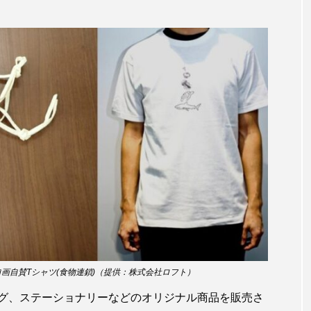
田海中水族館
世界遺産
両生類
交雑
企画
シーパラダイス
共生
分析
分類
刺胞動物
北極
医療
南極大陸
同定
名古屋港水
あきついお
四国
四国水族館
図鑑
固有亜種
ド
夏
外来生物
外来種
外来魚
大分
ウス
宮古島
寄生
寄生虫
対馬
寿司
しものせき水族館・海響館
干支
干潟
幻魚
水族館
形態
微生物
採集
撮影
擬態
画自賛Tシャツ(食物連鎖)（提供：株式会社ロフト）
潟市
旅行
日本固有種
旬
書籍
未利用
グ、ステーショナリーなどのオリジナル商品を販売さ