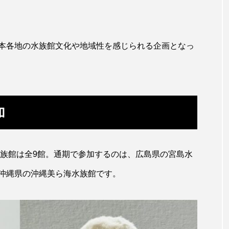
トラフシャコ
トンボ
ドキュメンタリー
ドジョ
ナンヨウブダイ
ナンヨウマンタ
ニギス
ニシキアナ
本各地の水族館文化や地域性を感じられる企画となっ
ギ
ニジマス
ニセゴイシウツボ
ニフレル
ニ
マズ
ニュウドウカジカ
ヌノサラシ
ヌマガエル
ノロゲンゲ
ハス
ハゼ
ハタタテダイ
加
ンドウ
ハナシャコ
ハナダイ
ハナビラウオ
バイオロギング
バショウカジキ
バンドウイルカ
水族館は全9館。通期で参加するのは、広島県の宮島水
ヒラマサ
ヒラメ
ビワマス
ピラルクー
フィ
沖縄県の沖縄美ら海水族館です。
フナ
ブックレビュー
ブリ
ブルーカーボン
ベタ
ベニザケ
ベラ
ホウネンエビ