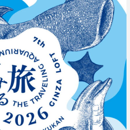
意外と簡単！ 100均で
河川・
買った道具で＜魚のは
点に立
く製＞を作ってみた
ーザ
椎名まさと
みのり
夏休みの自由研究にい
なんで
2026.06.02
かが？
食者”
2026
キーワードから探す
アイゴ
アイナメ
アオウオ
アオザメ