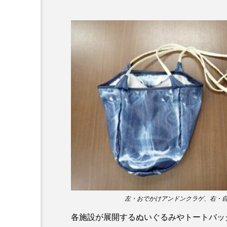
ワニ
ワレカラ
下
保全
健康
八景島
化石
北の大地の水族館
四万十川
四万十川学遊館
地域名
城崎マリンワール
奈良県
宍道湖自然館ゴビ
岩手県
市場
市立
幼魚水族館
広島もとまち
左・おでかけアンドンクラゲ、右・自
料理
新海生物
新
各施設が展開するぬいぐるみやトートバッ