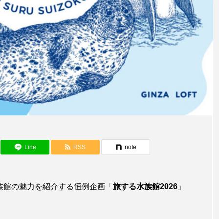
アカザ
アカハタ
アカムツ
アカメ
ア
アジ
アッキガイ
アナゴ
アブラツノザメ
ア
アミメハギ
アメリカザリガニ
アユ
アリアケギバチ
カナゴ
イクラ
イッカク
イトウ
イトヒキア
イリエワニ
イワナ
インドネシア
ウツボ
ウ
エイ
エゾアイナメ
オオカミウオ
オオグソク
ョロコマ
オスカー
オタリア
オットセイ
オ
Line
RSS
note
カイギュウ
カイロウドウケツ
カイワリ
カ
族館の魅力を紹介する恒例企画「
旅する水族館2026
」
カクレクマノミ
カゴカマス
カジカ
カタボシイワシ
カミクラゲ
カレイ
カワウソ
カワハギ