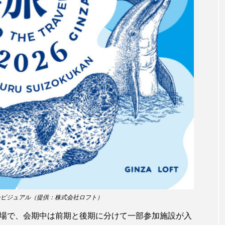
サヨリ
サルシアクラゲ
サルパ
サワガニ
ザトウクジラ
シクリッド
シコロサンゴ
シトウズク
アオガエル
シラウオ
シロウオ
シログチ
シ
ゴガイ
スズキ
スッポン
スナモグリ
スベス
セイウチ
センニンガジ
ソウギョ
ソウダガツ
チ
タイドプール
タカエビ
タカラガイ
タガ
タチウオ
タナゴ
タラバガニ
ダイオウイカ
チゴガニ
チヌ
チョウクラゲ
チョウザメ
キービジュアル（提供：株式会社ロフト）
イ
テナガエビ
デンキウナギ
トゲウオ
トド
売場で、会期中は前期と後期に分けて一部参加施設が入