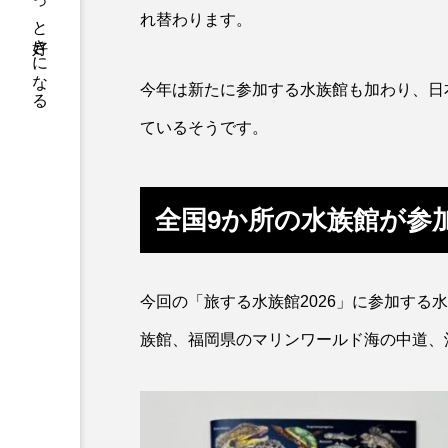
サカナをもっと好きになる
トラフグ
トラフザメ
れ替わります。
ドチザメ
ナマズ
今年は新たに参加する水族館も加わり、日
ニシシマドジョウ
ニジハ
ているそうです。
ニホンザリガニ
ニホンナ
ネコザメ
ノコギリダイ
全国9か所の水族館が参
ハダカゾウクラゲ
ハナゴ
ハブクラゲ
ハリヨ
今回の「旅する水族館2026」に参加する
ヒドラ
ヒメマス
族館、福岡県のマリンワールド海の中道、
フエフキダイ
フグ
プランクトン
ヘラヤガラ