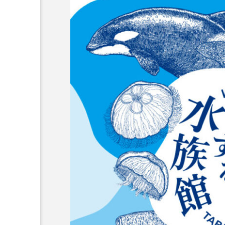
族園が4日間
＜ツバメウオ＞は意外
水族園で夕涼
と美味しい！ “でかい
 夏ならでは
鰭”が特徴的な魚を実際
サカナト編
トも【東京都
に食べてみた
集部
2026.08.05
】
7
かんぱち
わたしと水族館