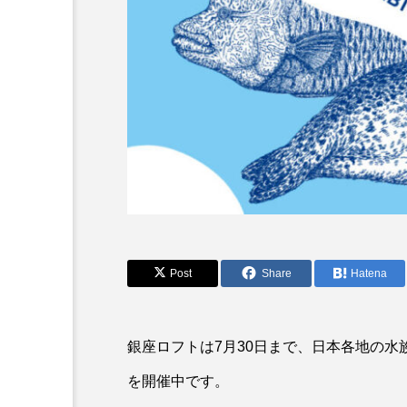
アカカサゴ
アカクラゲ
アザアシ
アシカ
アマゴ
アマダイ
アンコウ
イカ
イ
イモリ
イラスト
ウマヅラハギ
ウミウシ
オオサンショウウオ
オシ
Post
Share
Hatena
オーストラリア
カイエビ
銀座ロフトは7月30日まで、日本各地の水
カガミガイ
カキ
を開催中です。
カブトエビ
カブトクラゲ