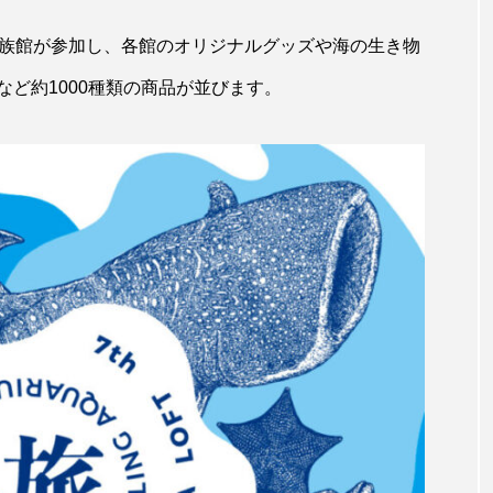
キジハタ
キス
キチヌ
キヌバリ
キビ
水族館が参加し、各館のオリジナルグッズや海の生き物
ど約1000種類の商品が並びます。
ギンザケ
ギンザメ
クエ
クサガメ
クジラ
クルマエビ
クロスジギンポ
クロソイ
クロダイ
グラミー
グルクン
ケブカガニ
ケラ
ケ
コオイムシ
コガタペンギン
コガネスズメダイ
コノシロ
コバンザメ
コブシメ
コブダイ
コ
トギンポ
ゴトウタゴガエル
ゴマフアザラシ
ゴリ
サカナアパートメント
サカナブックス
サクラアジ
マス
サケ
サザエ
サツオミシマ
サバ