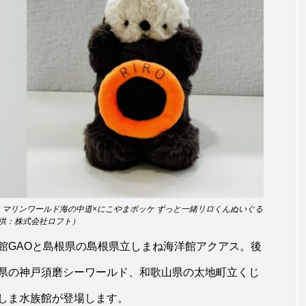
ホッケ
ホテイウオ
ホネガイ
ホホジロザメ
マアジ
マイクロプラスチック
マグロ
マス
ミカヅキノエボシ
ミナミギンガメアジ
ミナミヌマエビ
ラ
ムチカラマツ
ムツ
メカジキ
メガロドン
ヌケ
メバル
メンダコ
モクズガニ
モツゴ
モリアオガエル
モンツキハギ
ヤコウガイ
ヤ
右・マリンワールド海の中道×にこやまポッケ ずっと一緒リロくんぬいぐる
ョウ
ヤマトヌマエビ
ヤマメ
ヤミヨキセワタ
供：株式会社ロフト）
館GAOと島根県の島根県立しまね海洋館アクアス。後
タ
ユメタチモドキ
ヨウラククラゲ
ヨコエビ
県の神戸須磨シーワールド、和歌山県の太地町立くじ
イクラゲ
レシピ
ロックシュリンプ
ワカサギ
しま水族館が登場します。