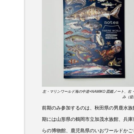
ホタルイカ
ホッキガイ
ポットベリーシーホース
マダラ
マテガイ
ミナミメダカ
ミンククジ
メゴチ
メジナ
メ
モノノケトンガリサカタザメ
左・マリンワールド海の中道×NAMIKO 図鑑ノート、
ヤドカリ
ヤマトシマドジ
み（提
前期のみ参加するのは、秋田県の男鹿水族
ユウレイクラゲ
ユカタハ
期には山形県の鶴岡市立加茂水族館、兵庫
ラムサール条約
リュウセ
らの博物館、鹿児島県のいおワールドかご