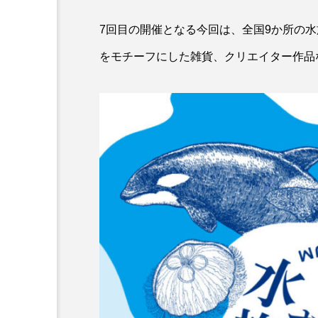
カワムツ
ガラ・ルファ
7回目の開催となる今回は、全国9か所の
をモチーフにした雑貨、クリエイター作品な
キンメダイ
ギギ
クモギンポ
クラゲ
クロマグロ
グッピー
コイ
コウテイペンギン
コチ
コトクラゲ
コモレビクラゲ
コモンイ
ゴールデンジェリーフィッシュ
サクラダンゴウオ
サクラ