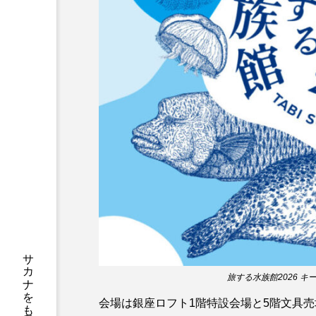
サブカルチャー
サメ
サンマ
サーモン
シャコガイ
シュレーゲル
ジンベエザメ
スクミリン
スルメイカ
ズワイガニ
ソラスズメダイ
タイコウ
タコクラゲ
タコブネ
ダイサギ
ダンゴウオ
旅する水族館2026 
チンアナゴ
ツキヒハナダ
会場は銀座ロフト1階特設会場と5階文具