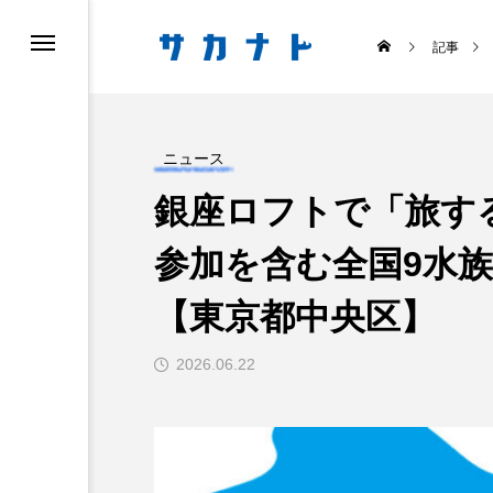
記事
ニュース
銀座ロフトで「旅する
参加を含む全国9水
ス
食べる
【東京都中央区】
2026.06.22
