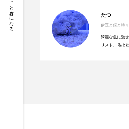
サカナをもっと好きになる
デンキウナギ
トゲウオ
2026.07.08
海水魚も飼育できる＜底
ドキュメンタリー
ドジョ
たつ
伊豆と僕と時々
2026.06.08
膨らんだ姿だけじゃない
ニギス
ニシキアナゴ
綺麗な魚に魅せ
ニセゴイシウツボ
ニフレ
リスト。 私と
2026.04.28
死滅回遊魚と出会う＜海
で採集＆飼育できる？
す。 誰でも手
ヌノサラシ
ヌマガエル
フィールド”を見つけよ
ハゼ
ハタタテダイ
ハナビラウオ
ハナミノカ
バンドウイルカ
ヒゲソリ
ピラルクー
フィールド
ブルーカーボン
プライド