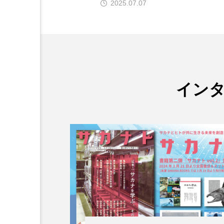
07
2025.12.10
ワタカ
ワニ
ワレ
伝統料理
保全
健
動物園
化石
北の
哺乳類
商品
四万
イン
固有種
在来生物
大分県
天然記念物
寿司
小樽
屈斜路
幻魚
幼体
幼生
撮影
擬態
文化