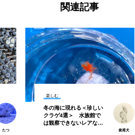
関連記事
ホタテ
ホタルイカ
ホッキガイ
ホッケ
ホンモロコ
ポットベリーシーホース
マアジ
マイ
イ
マダコ
マダラ
マテガイ
ミカヅキノエボ
タンポ
ミナミメダカ
ミンククジラ
ムチカラマツ
メコン川
メゴチ
メジナ
メヌケ
メバル
モノノケトンガリサカタザメ
モリアオガエル
モンツキ
楽しむ
カリ
ヤマトシマドジョウ
ヤマトヌマエビ
ヤマメ
＜珍しい
日本の池・川・湖の＜
ユカタハタ
ユメタチモドキ
ヨウラククラゲ
族館で
シ＞とは一体なんなの
レアなク
か？ 『ヌシ 神か妖怪
リュウセイクラゲ
レシピ
ロックシュリンプ
か』ブックレビュー
俊甫犬