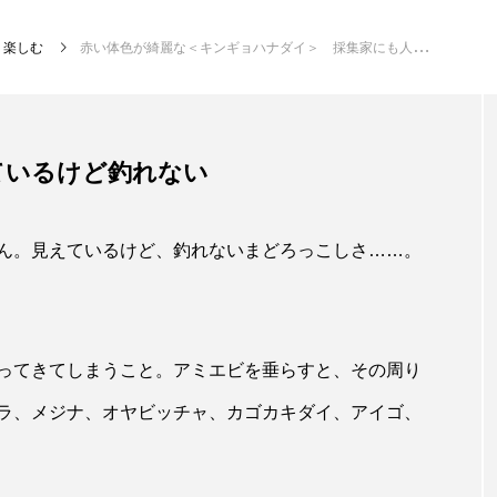
楽しむ
赤い体色が綺麗な＜キンギョハナダイ＞ 採集家にも人気の魚を漁港で釣る？
注目記事
ているけど釣れない
サカナを知ろう
ん。見えているけど、釣れないまどろっこしさ……。
創る
楽し
ってきてしまうこと。アミエビを垂らすと、その周り
ラ、メジナ、オヤビッチャ、カゴカキダイ、アイゴ、