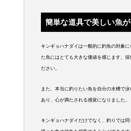
アオリイカ
アカアジ
アクアリウム
アサヒガニ
簡単な道具で美しい魚が
アブラボテ
アマガエル
アリアケギバチ
アリゲー
キンギョハナダイは一般的に釣魚の対象に
イトヒキアジ
イトヨリダ
た魚にはとても大きな価値を感じます。採
ださい。
ウナギ
ウバザメ
オオグソクムシ
オオサン
また、本当に釣りたい魚を自分の水槽で泳
オニヒトデ
オワンクラゲ
あり、心が満たされる感覚になりました。
カエルアンコウ
カガミガ
キンギョハナダイだけでなく、釣りでは同
カツオ
カニ
カブ