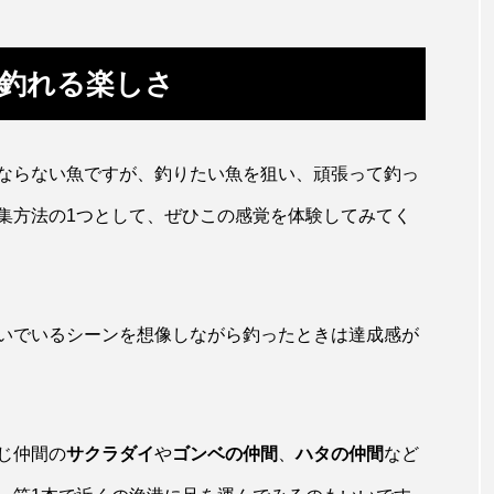
アカカサゴ
アカクラゲ
アカザ
アカハタ
アザアシ
アシカ
アジ
アッキガイ
釣れる楽しさ
アマゴ
アマダイ
アミメハギ
アメリカザリガ
ターガー
アンコウ
イカ
イカナゴ
イクラ
ならない魚ですが、釣りたい魚を狙い、頑張って釣っ
イ
イモリ
イラスト
イリエワニ
イワナ
集方法の1つとして、ぜひこの感覚を体験してみてく
ウマヅラハギ
ウミウシ
エイ
エゾアイナメ
ショウウオ
オショロコマ
オスカー
オタリア
いでいるシーンを想像しながら釣ったときは達成感が
オーストラリア
カイエビ
カイギュウ
カイ
イ
カキ
カクレクマノミ
カゴカマス
カジカ
じ仲間の
サクラダイ
や
ゴンベの仲間
、
ハタの仲間
など
トエビ
カブトクラゲ
カミクラゲ
カレイ
カ