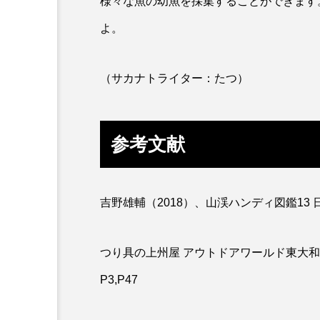
様々な魚の幼魚を採集することができます
カワバタモロコ
カワムツ
よ。
キュウリエソ
キンメダイ
（サカナトライター：たつ）
クニマス
クマノミ
クロツラヘラサギ
クロマ
参考文献
ケープペンギン
ゲンゴロ
コガネスズメダイ
コクチ
吉野雄輔（2018）、山渓ハンディ図鑑13 
コブシメ
コブダイ
つり具の上州屋 アウトドアワールド東大和
ゴマフアザラシ
ゴリ
P3,P47
サカナブックス
サクラア