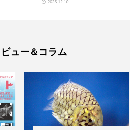
2025.03.16
カラ
下田海中水族館
世界遺産
両生類
交雑
康
八景島シーパラダイス
共生
分析
分類
大地の水族館
北極
医療
南極大陸
同定
十川
四万十川学遊館あきついお
四国
四国水族館
タビュー＆コラム
地域名
城崎マリンワールド
夏
外来生物
外
奈良県
宍道湖自然館ゴビウス
宮古島
寄生
湖
岩手県
市場
市立しものせき水族館・海響館
幼魚
幼魚水族館
広島もとまち水族館
形態
文学
料理
新海生物
新潟市
旅行