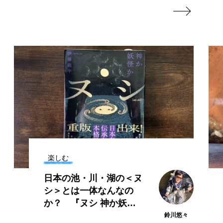

ホテイウオ
ホネガイ
クロプラスチック
シ
ミナミギンガメアジ
ムツ
メカジキ
メンダコ
ハギ
ヤコウガイ
楽しむ
ヤミヨキセワタ
ヌ
息子が飼育する＜アベハ
ヨコエビ
ヨツメウオ
ゼ＞のとりこに 見えて
きた「子育てとの共通
ワカサギ
ワカメ
点」とは？
鈴川悠々