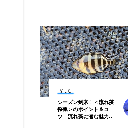
ホウネンエビ
ホウボウ
ホホジロザメ
ホヤ
マグロ
マス
マダ
ミナミヌマエビ
ミナミハ
メガロドン
メギス
モクズガニ
モツゴ
楽しむ
ヤゴ
ヤッコ
ヤド
到来！＜流れ藻
冬の海に現れる
ユウゼン
ユウレイクラゲ
ポイント＆コ
クラゲ4選＞ 水
藻に潜む魅力的
は観察できない
ラブカ
ラムサール条約
ち
ラゲとは？
たつ