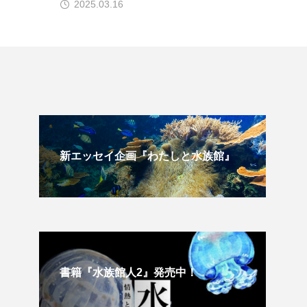
2025.01.17
企画
伝承
刺胞動物
剥製
名古屋港水族館
図鑑
固有亜種
来種
外来魚
新エッセイ企画『わたしと水族館』
寄生虫
対馬
干支
干潟
微生物
採集
書籍『水族館人2』発売中！
日本固有種
旬