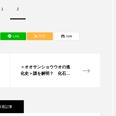
サビウツボ
サブカルチャー
サメ
サヨリ
1
2
サンショウウオ
サンマ
サーモン
ザトウクジラ
ラゲ
シマハギ
シャコガイ
シュレーゲルアオガエ
Line
RSS
note
シロザケ
シロワニ
ジンベエザメ
スクミリンゴガ
スベスベマンジュウガニ
スルメイカ
ズワイガニ
ソウダガツオ
ソトオリイワシ
ソラスズメダイ
＜オオサンショウウオの進
化史＞謎を解明？ 化石か
タカラガイ
タガメ
タコ
タコクラゲ
らDNAを抽出・分析＆多様
なアプローチ【愛媛県大洲
ダイオウイカ
ダイオウカサゴ
ダイサギ
ダンゴウ
市】
チリメンモンスター
チンアナゴ
ツキヒハナダイ
新着記事