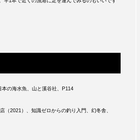
。竿1本で近くの漁港に足を運んでみるのもいいです
ガラ・ルファ
キジハタ
キス
キチヌ
ギギ
ギンザケ
ギンザメ
クエ
クサ
クモギンポ
クラゲ
クルマエビ
クロスジギンポ
グロ
グッピー
グラミー
グルクン
ケブカガ
ウ
コイ
コウテイペンギン
コオイムシ
コガ
バス
コクレン
コチ
コトクラゲ
コノシロ
日本の海水魚、山と溪谷社、P114
コメツキガニ
コモレビクラゲ
コモンイトギンポ
店（2021）、知識ゼロからの釣り入門、幻冬舎、
ゴンズイ
ゴールデンジェリーフィッシュ
サカナアパ
ジ
サクラエビ
サクラダンゴウオ
サクラマス