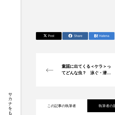
サツオミシマ
サバ
サワガニ
サンゴ
シコロサンゴ
シトウズク
Post
Share
Hatena
シロウオ
シログチ
スッポン
スナモグリ
センニンガジ
ソウギョ
童謡に出てくる＜ケラ＞っ
てどんな虫？ 泳ぐ・潜
タイドプール
タカエビ
る・飛ぶ！スーパー昆虫
タナゴ
タラバガニ
チョウクラゲ
チョウザメ
この記事の執筆者
執筆者の