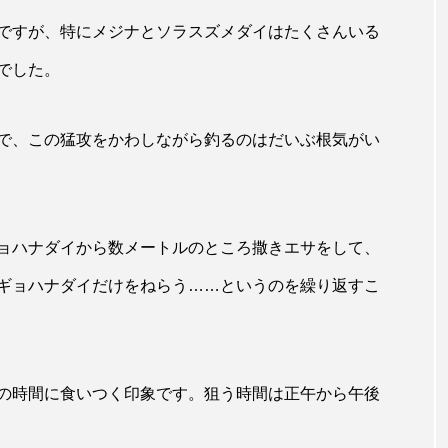
ですが、特にメジナとソラスズメダイはたくさんいる
意外と簡単！ 100均で
河川・
でした。
買った道具で＜魚のは
点に立
く製＞を作ってみた
ーザ
椎名まさと
みのり
で、この猛攻をかわしながら釣るのはだいぶ根気がい
夏休みの自由研究にい
なんで
2026.06.02
かが？
食者”
2026
ョハナダイから数メートルのところ撒きエサをして、
ギョハナダイだけをねらう……というのを繰り返すこ
キーワードから探す
の時間に食いつく印象です。狙う時間は正午から午後
わたしと水族館
アイゴ
アイナメ
アオウオ