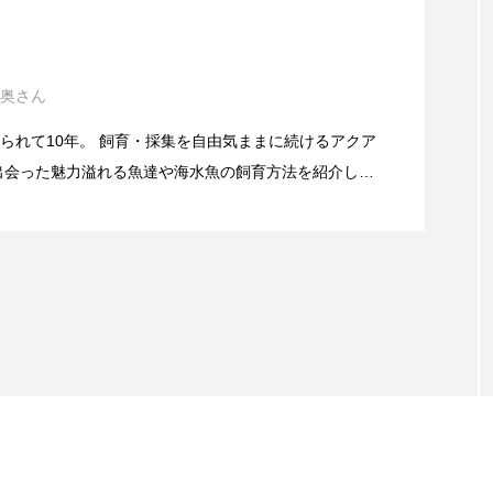
トド
トラウツボ
トラフグ
トラフザメ
面フィルター＞ マイナーだけど意外な強みがある？
ウ
ドスイカ
ドチザメ
ナマズ
ナンヨウブダ
奥さん
！愛らしい魚＜ハリセンボン＞の魅力 実は身近な海
ニシキフウライウオ
ニシシマドジョウ
ニジハギ
られて10年。 飼育・採集を自由気ままに続けるアクア
ル
ニホンカワウソ
ニホンザリガニ
ニホンナマズ
出会った魅力溢れる魚達や海水魚の飼育方法を紹介しま
水魚採集の聖地＞4選！ 海の個性を知り“自分に合った
軽に読めて知識の輪を広げれたらいいなと思います。
ヌマムツ
ネコギギ
ネコザメ
ノコギリダイ
う
ハタハタ
ハダカゾウクラゲ
ハナゴンドウ
ハナシ
サゴ
ハブクラゲ
ハリヨ
バイオロギング
バ
ダイ
ヒゲダイ
ヒドラ
ヒメマス
ヒラマサ
フエダイ
フエフキダイ
フグ
フナ
ブ
フィッシュ
プランクトン
ヘラヤガラ
ベタ