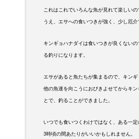
これはこれでいろんな魚が見れて楽しいの
でしかいけな
＜ツバメウオ＞は意外
うえ、エサへの食いつきが強く、少し厄介
 伊豆・雲見
と美味しい！ “でかい
キガシタ」で
鰭”が特徴的な魚を実際
サカナト編
キンギョハナダイは食いつきが良くないの
験型イベント
に食べてみた
集部
2026.08.05
岡県松崎町】
8
る釣りになります。
エサがあると魚たちが集まるので、キンギ
他の魚達を向こうにおびきよせてからキン
とで、釣ることができました。
いつでも食いつくわけではなく、ある一定
おばま水族館
かんぱち
3時頃の間あたりがいいかもしれません。